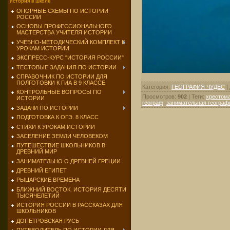
история в школе
ОПОРНЫЕ СХЕМЫ ПО ИСТОРИИ
РОССИИ
ОСНОВЫ ПРОФЕССИОНАЛЬНОГО
МАСТЕРСТВА УЧИТЕЛЯ ИСТОРИИ
УЧЕБНО-МЕТОДИЧЕСКИЙ КОМПЛЕКТ К
УРОКАМ ИСТОРИИ
ЭКСПРЕСС-КУРС "ИСТОРИЯ РОССИИ"
ТЕСТОВЫЕ ЗАДАНИЯ ПО ИСТОРИИ
СПРАВОЧНИК ПО ИСТОРИИ ДЛЯ
ПОЛГОТОВКИ К ГИА В 9 КЛАССЕ
Категория
:
ГЕОГРАФИЯ ЧУДЕС
|
КОНТРОЛЬНЫЕ ВОПРОСЫ ПО
Просмотров
:
902
|
Теги
:
хрестома
ИСТОРИИ
географ
,
занимательная географи
ЗАДАЧИ ПО ИСТОРИИ
ПОДГОТОВКА К ОГЭ. 8 КЛАСС
СТИХИ К УРОКАМ ИСТОРИИ
ЗАСЕЛЕНИЕ ЗЕМЛИ ЧЕЛОВЕКОМ
ПУТЕШЕСТВИЕ ШКОЛЬНИКОВ В
ДРЕВНИЙ МИР
ЗАНИМАТЕЛЬНО О ДРЕВНЕЙ ГРЕЦИИ
ДРЕВНИЙ ЕГИПЕТ
РЫЦАРСКИЕ ВРЕМЕНА
БЛИЖНИЙ ВОСТОК. ИСТОРИЯ ДЕСЯТИ
ТЫСЯЧЕЛЕТИЙ
ИСТОРИЯ РОССИИ В РАССКАЗАХ ДЛЯ
ШКОЛЬНИКОВ
ДОПЕТРОВСКАЯ РУСЬ