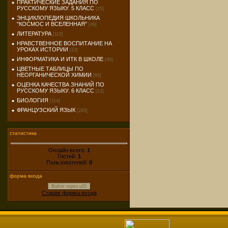
ПРАКТИЧЕСКИЕ ЗАДАНИЯ ПО
РУССКОМУ ЯЗЫКУ. 5 КЛАСС
[15]
ЭНЦИКЛОПЕДИЯ ШКОЛЬНИКА
"КОСМОС И ВСЕЛЕННАЯ"
[46]
ЛИТЕРАТУРА
[110]
НРАВСТВЕННОЕ ВОСПИТАНИЕ НА
УРОКАХ ИСТОРИИ
[23]
ИНФОРМАТИКА И ИТК В ШКОЛЕ
[49]
ЦВЕТНЫЕ ТАБЛИЦЫ ПО
НЕОРГАНИЧЕСКОЙ ХИМИИ
[95]
ОЦЕНКА КАЧЕСТВА ЗНАНИЙ ПО
РУССКОМУ ЯЗЫКУ. 6 КЛАСС
[13]
БИОЛОГИЯ
[114]
ФРАНЦУЗСКИЙ ЯЗЫК
[200]
статистика
Онлайн всего:
1
Гостей:
1
Пользователей:
0
форма входа
Войти через uID
Старая форма входа