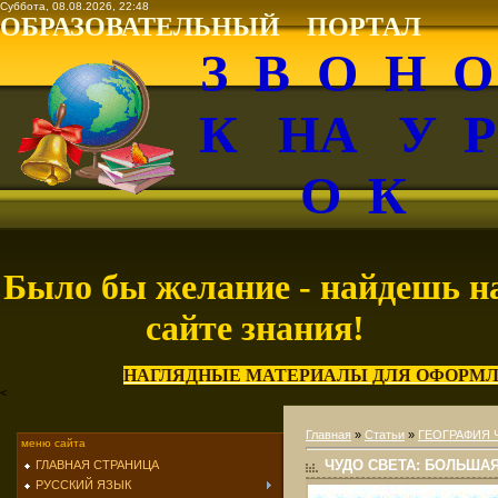
Суббота, 08.08.2026, 22:48
ОБРАЗОВАТЕЛЬНЫЙ ПОРТАЛ
З В О Н 
К НА У 
О К
Было бы желание - найдешь н
сайте знания!
НАГЛЯДНЫЕ МАТЕРИАЛЫ ДЛЯ ОФОРМЛ
<
Главная
»
Статьи
»
ГЕОГРАФИЯ 
меню сайта
ЧУДО СВЕТА: БОЛЬША
ГЛАВНАЯ СТРАНИЦА
РУССКИЙ ЯЗЫК