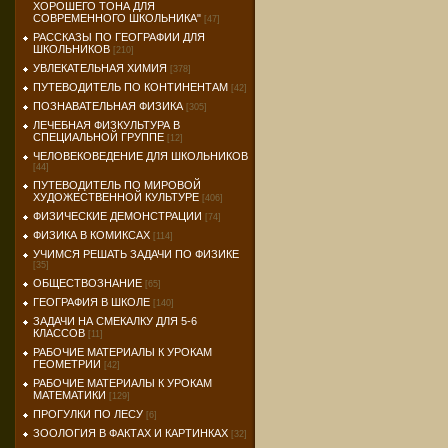
ХОРОШЕГО ТОНА ДЛЯ
СОВРЕМЕННОГО ШКОЛЬНИКА"
[47]
РАССКАЗЫ ПО ГЕОГРАФИИ ДЛЯ
ШКОЛЬНИКОВ
[210]
УВЛЕКАТЕЛЬНАЯ ХИМИЯ
[378]
ПУТЕВОДИТЕЛЬ ПО КОНТИНЕНТАМ
[42]
ПОЗНАВАТЕЛЬНАЯ ФИЗИКА
[305]
ЛЕЧЕБНАЯ ФИЗКУЛЬТУРА В
СПЕЦИАЛЬНОЙ ГРУППЕ
[12]
ЧЕЛОВЕКОВЕДЕНИЕ ДЛЯ ШКОЛЬНИКОВ
[44]
ПУТЕВОДИТЕЛЬ ПО МИРОВОЙ
ХУДОЖЕСТВЕННОЙ КУЛЬТУРЕ
[406]
ФИЗИЧЕСКИЕ ДЕМОНСТРАЦИИ
[74]
ФИЗИКА В КОМИКСАХ
[114]
УЧИМСЯ РЕШАТЬ ЗАДАЧИ ПО ФИЗИКЕ
[35]
ОБЩЕСТВОЗНАНИЕ
[65]
ГЕОГРАФИЯ В ШКОЛЕ
[140]
ЗАДАЧИ НА СМЕКАЛКУ ДЛЯ 5-6
КЛАССОВ
[11]
РАБОЧИЕ МАТЕРИАЛЫ К УРОКАМ
ГЕОМЕТРИИ
[42]
РАБОЧИЕ МАТЕРИАЛЫ К УРОКАМ
МАТЕМАТИКИ
[129]
ПРОГУЛКИ ПО ЛЕСУ
[6]
ЗООЛОГИЯ В ФАКТАХ И КАРТИНКАХ
[32]