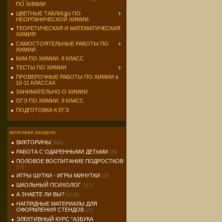
ПО ХИМИИ
ЦВЕТНЫЕ ТАБЛИЦЫ ПО
НЕОРГАНИЧЕСКОЙ ХИМИИ
ТЕОРЕТИЧЕСКАЯ И МАТЕМАТИЧЕСКАЯ
ХИМИЯ
САМОСТОЯТЕЛЬНЫЕ РАБОТЫ ПО
ХИМИИ
КИМ ПО ХИМИИ. 8 КЛАСС
ТЕСТЫ ПО ХИМИИ
ПРОВЕРОЧНЫЕ РАБОТЫ ПО ХИМИИ в
10-11 КЛАССАХ
ЗАНИМАТЕЛЬНО О ХИМИИ
ОГЭ ПО ХИМИИ. 9 КЛАСС
ПОДГОТОВКА К ЕГЭ
категории раздела
ВИКТОРИНЫ
[303]
РАБОТА С ОДАРЕННЫМИ ДЕТЬМИ
[28]
ПОЛОВОЕ ВОСПИТАНИЕ ПОДРОСТКОВ
[21]
ИГРЫ ШУТКИ - ИГРЫ МИНУТКИ
[42]
ШКОЛЬНЫЙ ПСИХОЛОГ
[317]
А ЗНАЕТЕ ЛИ ВЫ?
[2228]
НАГЛЯДНЫЕ МАТЕРИАЛЫ ДЛЯ
ОФОРМЛЕНИЯ СТЕНДОВ
[29]
ЭЛЕКТИВНЫЙ КУРС "АЗБУКА