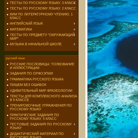
ТЕСТЫ ПО РУССКОМУ ЯЗЫКУ. 3 КЛАСС
ТЕСТЫ ПО РУССКОМУ ЯЗЫКУ. 2 КЛАСС
КИМ ПО ЛИТЕРАТУРНОМУ ЧТЕНИЮ. 1
КЛАСС
АНГЛИЙСКИЙ ЯЗЫК
МАТЕМАТИКА
ТЕСТЫ ПО ПРЕДМЕТУ "ОКРУЖАЮЩИЙ
МИР"
МУЗЫКА В НАЧАЛЬНОЙ ШКОЛЕ
русский язык
РУССКИЕ ПОСЛОВИЦЫ: ТОЛКОВАНИЕ
И ИЛЛЮСТРАЦИИ
ЗАДАНИЯ ПО ОРФОЭПИИ
ГРАММАТИКА РУССКОГО ЯЗЫКА
ПИШЕМ БЕЗ ОШИБОК
УДИВИТЕЛЬНЫЙ МИР ФРАЗЕОЛОГИИ
ТЕКСТЫ ДЛЯ КОМПЛЕКСНОГО АНАЛИЗА
В 9 КЛАССЕ
ТРЕНИРОВОЧНЫЕ УПРАЖНЕНИЯ ПО
РУССКОМУ ЯЗЫКУ
ПРАКТИЧЕСКИЕ ЗАДАНИЯ ПО
РУССКОМУ ЯЗЫКУ. 5 КЛАСС
ТЕСТОВЫЕ ЗАДАНИЯ ПО РУССКОМУ
ЯЗЫКУ
ДИДАКТИЧЕСКИЙ МАТЕРИАЛ ПО
РУССКОМУ ЯЗЫКУ