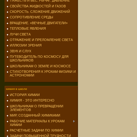
ТЯЖЕСТЬ И ВЕС. РЫЧАГ. ДАВЛЕНИЕ
СВОЙСТВА ЖИДКОСТЕЙ И ГАЗОВ
СКОРОСТЬ. СЛОЖЕНИЕ ДВИЖЕНИЙ
СОПРОТИВЛЕНИЕ СРЕДЫ
ВРАЩЕНИЕ. «ВЕЧНЫЕ ДВИГАТЕЛИ»
ТЕПЛОВЫЕ ЯВЛЕНИЯ
ЛУЧИ СВЕТА
ОТРАЖЕНИЕ И ПРЕЛОМЛЕНИЕ СВЕТА
ИЛЛЮЗИИ ЗРЕНИЯ
ЗВУК И СЛУХ
ПУТЕВОДИТЕЛЬ ПО КОСМОСУ ДЛЯ
ШКОЛЬНИКОВ
ШКОЛЬНИКАМ О ЗЕМЛЕ И КОСМОСЕ
СТИХОТВОРЕНИЯ К УРОКАМ ФИЗИКИ И
АСТРОНОМИИ
химия в школе
ИСТОРИЯ ХИМИИ
ХИМИЯ - ЭТО ИНТЕРЕСНО
ШКОЛЬНИКАМ О ПРЕВРАЩЕНИИ
ЭЛЕМЕНТОВ
МИР, СОЗДАННЫЙ ХИМИКАМИ
РАБОЧИЕ МАТЕРИАЛЫ К УРОКАМ
ХИМИИ
РАСЧЕТНЫЕ ЗАДАЧИ ПО ХИМИИ
ЗАДАЧИ ПОВЫШЕННОЙ ТРУДНОСТИ