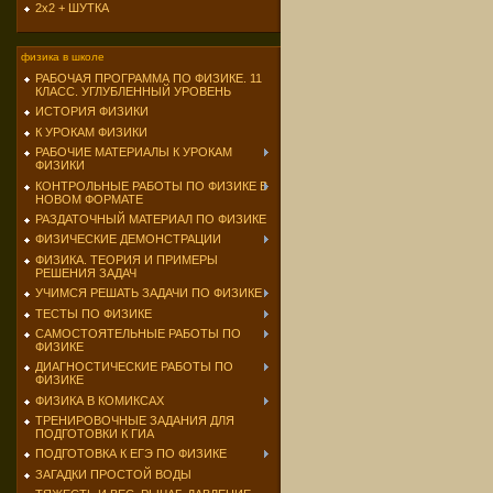
2х2 + ШУТКА
физика в школе
РАБОЧАЯ ПРОГРАММА ПО ФИЗИКЕ. 11
КЛАСС. УГЛУБЛЕННЫЙ УРОВЕНЬ
ИСТОРИЯ ФИЗИКИ
К УРОКАМ ФИЗИКИ
РАБОЧИЕ МАТЕРИАЛЫ К УРОКАМ
ФИЗИКИ
КОНТРОЛЬНЫЕ РАБОТЫ ПО ФИЗИКЕ В
НОВОМ ФОРМАТЕ
РАЗДАТОЧНЫЙ МАТЕРИАЛ ПО ФИЗИКЕ
ФИЗИЧЕСКИЕ ДЕМОНСТРАЦИИ
ФИЗИКА. ТЕОРИЯ И ПРИМЕРЫ
РЕШЕНИЯ ЗАДАЧ
УЧИМСЯ РЕШАТЬ ЗАДАЧИ ПО ФИЗИКЕ
ТЕСТЫ ПО ФИЗИКЕ
САМОСТОЯТЕЛЬНЫЕ РАБОТЫ ПО
ФИЗИКЕ
ДИАГНОСТИЧЕСКИЕ РАБОТЫ ПО
ФИЗИКЕ
ФИЗИКА В КОМИКСАХ
ТРЕНИРОВОЧНЫЕ ЗАДАНИЯ ДЛЯ
ПОДГОТОВКИ К ГИА
ПОДГОТОВКА К ЕГЭ ПО ФИЗИКЕ
ЗАГАДКИ ПРОСТОЙ ВОДЫ