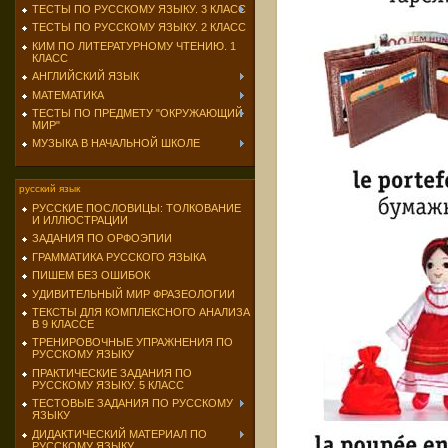
ТЕСТЫ ПО РУССКОМУ ЯЗЫКУ. 3 КЛАСС
ТЕСТЫ ПО РУССКОМУ ЯЗЫКУ. 2 КЛАСС
КИМ ПО ЛИТЕРАТУРНОМУ ЧТЕНИЮ. 1
КЛАСС
АНГЛИЙСКИЙ ЯЗЫК
МАТЕМАТИКА
ТЕСТЫ ПО ПРЕДМЕТУ "ОКРУЖАЮЩИЙ
МИР"
МУЗЫКА В НАЧАЛЬНОЙ ШКОЛЕ
русский язык
РУССКИЕ ПОСЛОВИЦЫ: ТОЛКОВАНИЕ
И ИЛЛЮСТРАЦИИ
ЗАДАНИЯ ПО ОРФОЭПИИ
ГРАММАТИКА РУССКОГО ЯЗЫКА
ПИШЕМ БЕЗ ОШИБОК
УДИВИТЕЛЬНЫЙ МИР ФРАЗЕОЛОГИИ
ТЕКСТЫ ДЛЯ КОМПЛЕКСНОГО АНАЛИЗА
В 9 КЛАССЕ
ТРЕНИРОВОЧНЫЕ УПРАЖНЕНИЯ ПО
РУССКОМУ ЯЗЫКУ
ПРАКТИЧЕСКИЕ ЗАДАНИЯ ПО
РУССКОМУ ЯЗЫКУ. 5 КЛАСС
ТЕСТОВЫЕ ЗАДАНИЯ ПО РУССКОМУ
ЯЗЫКУ
ДИДАКТИЧЕСКИЙ МАТЕРИАЛ ПО
РУССКОМУ ЯЗЫКУ