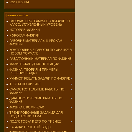
2х2 + ШУТКА
физика в школе
РАБОЧАЯ ПРОГРАММА ПО ФИЗИКЕ. 11
КЛАСС. УГЛУБЛЕННЫЙ УРОВЕНЬ
ИСТОРИЯ ФИЗИКИ
К УРОКАМ ФИЗИКИ
РАБОЧИЕ МАТЕРИАЛЫ К УРОКАМ
ФИЗИКИ
КОНТРОЛЬНЫЕ РАБОТЫ ПО ФИЗИКЕ В
НОВОМ ФОРМАТЕ
РАЗДАТОЧНЫЙ МАТЕРИАЛ ПО ФИЗИКЕ
ФИЗИЧЕСКИЕ ДЕМОНСТРАЦИИ
ФИЗИКА. ТЕОРИЯ И ПРИМЕРЫ
РЕШЕНИЯ ЗАДАЧ
УЧИМСЯ РЕШАТЬ ЗАДАЧИ ПО ФИЗИКЕ
ТЕСТЫ ПО ФИЗИКЕ
САМОСТОЯТЕЛЬНЫЕ РАБОТЫ ПО
ФИЗИКЕ
ДИАГНОСТИЧЕСКИЕ РАБОТЫ ПО
ФИЗИКЕ
ФИЗИКА В КОМИКСАХ
ТРЕНИРОВОЧНЫЕ ЗАДАНИЯ ДЛЯ
ПОДГОТОВКИ К ГИА
ПОДГОТОВКА К ЕГЭ ПО ФИЗИКЕ
ЗАГАДКИ ПРОСТОЙ ВОДЫ