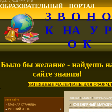
Суббота, 08.08.2026, 12:33
ОБРАЗОВАТЕЛЬНЫЙ ПОРТАЛ
З В О Н 
К НА У 
О К
Было бы желание - найдешь н
сайте знания!
НАГЛЯДНЫЕ МАТЕРИАЛЫ ДЛЯ ОФОРМЛ
<
Главная
»
Статьи
»
ФРАНЦУЗСКИ
меню сайта
СУВЕНИРНЫЙ МАГАЗИ
ГЛАВНАЯ СТРАНИЦА
РУССКИЙ ЯЗЫК