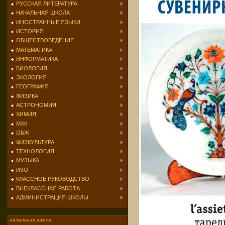
РУССКАЯ ЛИТЕРАТУРА
НАЧАЛЬНАЯ ШКОЛА
ИНОСТРАННЫЕ ЯЗЫКИ
ИСТОРИЯ
ОБЩЕСТВОВЕДЕНИЕ
МАТЕМАТИКА
ИНФОРМАТИКА
БИОЛОГИЯ
ЭКОЛОГИЯ
ГЕОГРАФИЯ
ФИЗИКА
АСТРОНОМИЯ
ХИМИЯ
МХК
ОБЖ
ФИЗКУЛЬТУРА
ТЕХНОЛОГИЯ
МУЗЫКА
ИЗО
КЛАССНОЕ РУКОВОДСТВО
ВНЕКЛАССНАЯ РАБОТА
АДМИНИСТРАЦИЯ ШКОЛЫ
начальная школа