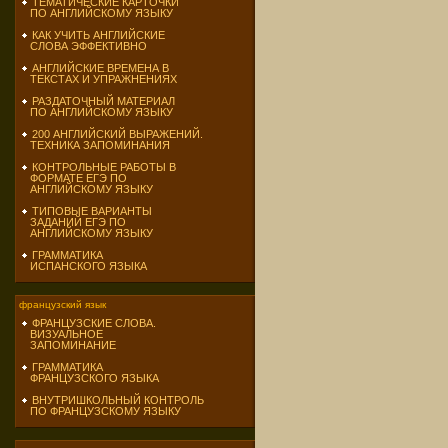
ТЕМАТИЧЕСКИЕ КАРТОЧКИ
ПО АНГЛИЙСКОМУ ЯЗЫКУ
КАК УЧИТЬ АНГЛИЙСКИЕ
СЛОВА ЭФФЕКТИВНО
АНГЛИЙСКИЕ ВРЕМЕНА В
ТЕКСТАХ И УПРАЖНЕНИЯХ
РАЗДАТОЧНЫЙ МАТЕРИАЛ
ПО АНГЛИЙСКОМУ ЯЗЫКУ
200 АНГЛИЙСКИЙ ВЫРАЖЕНИЙ.
ТЕХНИКА ЗАПОМИНАНИЯ
КОНТРОЛЬНЫЕ РАБОТЫ В
ФОРМАТЕ ЕГЭ ПО
АНГЛИЙСКОМУ ЯЗЫКУ
ТИПОВЫЕ ВАРИАНТЫ
ЗАДАНИЙ ЕГЭ ПО
АНГЛИЙСКОМУ ЯЗЫКУ
ГРАММАТИКА
ИСПАНСКОГО ЯЗЫКА
французский язык
ФРАНЦУЗСКИЕ СЛОВА.
ВИЗУАЛЬНОЕ
ЗАПОМИНАНИЕ
ГРАММАТИКА
ФРАНЦУЗСКОГО ЯЗЫКА
ВНУТРИШКОЛЬНЫЙ КОНТРОЛЬ
ПО ФРАНЦУЗСКОМУ ЯЗЫКУ