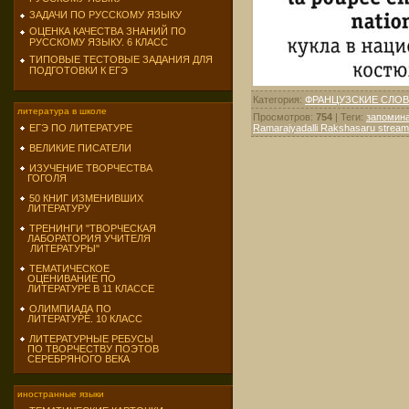
ЗАДАЧИ ПО РУССКОМУ ЯЗЫКУ
ОЦЕНКА КАЧЕСТВА ЗНАНИЙ ПО
РУССКОМУ ЯЗЫКУ. 6 КЛАСС
ТИПОВЫЕ ТЕСТОВЫЕ ЗАДАНИЯ ДЛЯ
ПОДГОТОВКИ К ЕГЭ
Категория
:
ФРАНЦУЗСКИЕ СЛОВ
литература в школе
Просмотров
:
754
|
Теги
:
запомина
Ramarajyadalli Rakshasaru stream
ЕГЭ ПО ЛИТЕРАТУРЕ
ВЕЛИКИЕ ПИСАТЕЛИ
ИЗУЧЕНИЕ ТВОРЧЕСТВА
ГОГОЛЯ
50 КНИГ ИЗМЕНИВШИХ
ЛИТЕРАТУРУ
ТРЕНИНГИ "ТВОРЧЕСКАЯ
ЛАБОРАТОРИЯ УЧИТЕЛЯ
ЛИТЕРАТУРЫ"
ТЕМАТИЧЕСКОЕ
ОЦЕНИВАНИЕ ПО
ЛИТЕРАТУРЕ В 11 КЛАССЕ
ОЛИМПИАДА ПО
ЛИТЕРАТУРЕ. 10 КЛАСС
ЛИТЕРАТУРНЫЕ РЕБУСЫ
ПО ТВОРЧЕСТВУ ПОЭТОВ
СЕРЕБРЯНОГО ВЕКА
иностранные языки