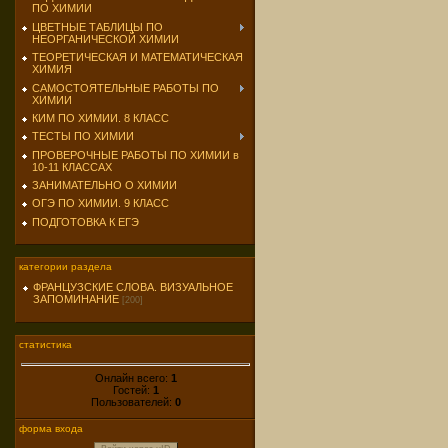
ПО ХИМИИ
ЦВЕТНЫЕ ТАБЛИЦЫ ПО
НЕОРГАНИЧЕСКОЙ ХИМИИ
ТЕОРЕТИЧЕСКАЯ И МАТЕМАТИЧЕСКАЯ
ХИМИЯ
САМОСТОЯТЕЛЬНЫЕ РАБОТЫ ПО
ХИМИИ
КИМ ПО ХИМИИ. 8 КЛАСС
ТЕСТЫ ПО ХИМИИ
ПРОВЕРОЧНЫЕ РАБОТЫ ПО ХИМИИ в
10-11 КЛАССАХ
ЗАНИМАТЕЛЬНО О ХИМИИ
ОГЭ ПО ХИМИИ. 9 КЛАСС
ПОДГОТОВКА К ЕГЭ
категории раздела
ФРАНЦУЗСКИЕ СЛОВА. ВИЗУАЛЬНОЕ
ЗАПОМИНАНИЕ
[200]
статистика
Онлайн всего:
1
Гостей:
1
Пользователей:
0
форма входа