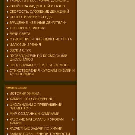
ТЯЖЕСТЬ И ВЕС. РЫЧАГ. ДАВЛЕНИЕ
СВОЙСТВА ЖИДКОСТЕЙ И ГАЗОВ
СКОРОСТЬ. СЛОЖЕНИЕ ДВИЖЕНИЙ
СОПРОТИВЛЕНИЕ СРЕДЫ
ВРАЩЕНИЕ. «ВЕЧНЫЕ ДВИГАТЕЛИ»
ТЕПЛОВЫЕ ЯВЛЕНИЯ
ЛУЧИ СВЕТА
ОТРАЖЕНИЕ И ПРЕЛОМЛЕНИЕ СВЕТА
ИЛЛЮЗИИ ЗРЕНИЯ
ЗВУК И СЛУХ
ПУТЕВОДИТЕЛЬ ПО КОСМОСУ ДЛЯ
ШКОЛЬНИКОВ
ШКОЛЬНИКАМ О ЗЕМЛЕ И КОСМОСЕ
СТИХОТВОРЕНИЯ К УРОКАМ ФИЗИКИ И
АСТРОНОМИИ
химия в школе
ИСТОРИЯ ХИМИИ
ХИМИЯ - ЭТО ИНТЕРЕСНО
ШКОЛЬНИКАМ О ПРЕВРАЩЕНИИ
ЭЛЕМЕНТОВ
МИР, СОЗДАННЫЙ ХИМИКАМИ
РАБОЧИЕ МАТЕРИАЛЫ К УРОКАМ
ХИМИИ
РАСЧЕТНЫЕ ЗАДАЧИ ПО ХИМИИ
ЗАДАЧИ ПОВЫШЕННОЙ ТРУДНОСТИ