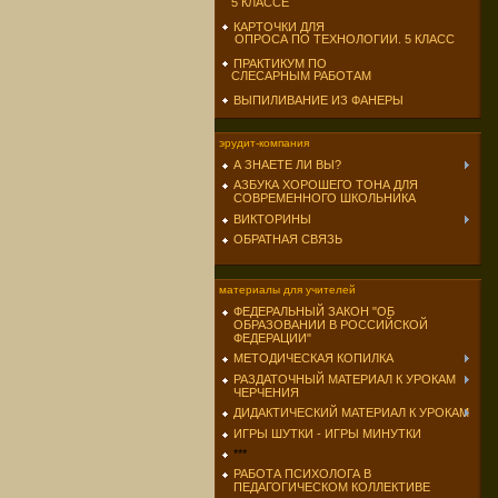
5 КЛАССЕ
КАРТОЧКИ ДЛЯ
ОПРОСА ПО ТЕХНОЛОГИИ. 5 КЛАСС
ПРАКТИКУМ ПО
СЛЕСАРНЫМ РАБОТАМ
ВЫПИЛИВАНИЕ ИЗ ФАНЕРЫ
эрудит-компания
А ЗНАЕТЕ ЛИ ВЫ?
АЗБУКА ХОРОШЕГО ТОНА ДЛЯ
СОВРЕМЕННОГО ШКОЛЬНИКА
ВИКТОРИНЫ
ОБРАТНАЯ СВЯЗЬ
материалы для учителей
ФЕДЕРАЛЬНЫЙ ЗАКОН "ОБ
ОБРАЗОВАНИИ В РОССИЙСКОЙ
ФЕДЕРАЦИИ"
МЕТОДИЧЕСКАЯ КОПИЛКА
РАЗДАТОЧНЫЙ МАТЕРИАЛ К УРОКАМ
ЧЕРЧЕНИЯ
ДИДАКТИЧЕСКИЙ МАТЕРИАЛ К УРОКАМ
ИГРЫ ШУТКИ - ИГРЫ МИНУТКИ
***
РАБОТА ПСИХОЛОГА В
ПЕДАГОГИЧЕСКОМ КОЛЛЕКТИВЕ