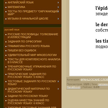
АНГЛИЙСКИЙ ЯЗЫК
МАТЕМАТИКА
ТЕСТЫ ПО ПРЕДМЕТУ "ОКРУЖАЮЩИЙ
МИР"
МУЗЫКА В НАЧАЛЬНОЙ ШКОЛЕ
русский язык
РУССКИЕ ПОСЛОВИЦЫ: ТОЛКОВАНИЕ
И ИЛЛЮСТРАЦИИ
ЗАДАНИЯ ПО ОРФОЭПИИ
ГРАММАТИКА РУССКОГО ЯЗЫКА
ПИШЕМ БЕЗ ОШИБОК
УДИВИТЕЛЬНЫЙ МИР ФРАЗЕОЛОГИИ
ТЕКСТЫ ДЛЯ КОМПЛЕКСНОГО АНАЛИЗА
В 9 КЛАССЕ
ТРЕНИРОВОЧНЫЕ УПРАЖНЕНИЯ ПО
РУССКОМУ ЯЗЫКУ
ПРАКТИЧЕСКИЕ ЗАДАНИЯ ПО
РУССКОМУ ЯЗЫКУ. 5 КЛАСС
Категория
:
ФРАНЦУЗСКИЕ СЛОВ
ТЕСТОВЫЕ ЗАДАНИЯ ПО РУССКОМУ
Просмотров
:
1323
|
Теги
:
запомин
ЯЗЫКУ
Haraldsson
|
Рейтинг
:
0.0
/
0
ДИДАКТИЧЕСКИЙ МАТЕРИАЛ ПО
РУССКОМУ ЯЗЫКУ
ЗАДАЧИ ПО РУССКОМУ ЯЗЫКУ
ОЦЕНКА КАЧЕСТВА ЗНАНИЙ ПО
РУССКОМУ ЯЗЫКУ. 6 КЛАСС
ТИПОВЫЕ ТЕСТОВЫЕ ЗАДАНИЯ ДЛЯ