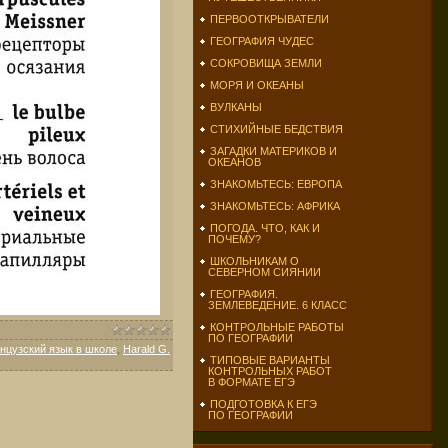
ПЕРВООТКРЫВАТЕЛИ
ГЕОГРАФИЯ ЧУДЕС
СОКРОВИЩА ЗЕМЛИ
МОРЯ И ОКЕАНЫ
ВУЛКАНЫ
СТИХИЙНЫЕ БЕДСТВИЯ
ЗАГАДКИ МАТЕРИКОВ И
ОКЕАНОВ
ЗНАКОМЬТЕСЬ: ЕВРОПА
ЗНАКОМЬТЕСЬ: АФРИКА
ПОГОДА. ЧТО, КАК И
ПОЧЕМУ?
ШКОЛЬНИКАМ О
СЕВЕРНОМ СИЯНИИ
ГЕОГРАФИЯ.
ЗЕМЛЕВЕДЕНИЕ. 6 КЛАСС
КОНТРОЛЬНЫЕ РАБОТЫ
ПО ГЕОГРАФИИ
нцузский язык в школе
,
Harald G.
ТИПОВЫЕ ВАРИАНТЫ
КОНТРОЛЬНЫХ РАБОТ
В ФОРМАТЕ ЕГЭ
ПОДГОТОВКА К ЕГЭ
ПО ГЕОГРАФИИ