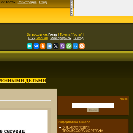
Вас
Гость
|
Регистрация
|
Вход
Вы вошли как
Гость
| Группа "
Гости
" |
RSS
Главная
|
Мой профиль
|
Выход
АРЕННЫМИ ДЕТЬМИ
поиск
информатика в школе
ЭНЦИКЛОПЕДИЯ
ПРОФЕССОРА ФОРТРАНА