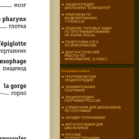
ЭНЦИКЛОПЕДИЯ
ШКОЛЬНИКА "КОМПЬЮТЕР"
ПРАКТИКУМ ПО
МОДЕЛИРОВАНИЮ.
7-9 КЛАССЫ
РЕШЕНИЕ ТИПОВЫХ ЗАДАЧ
ПО ПРОГРАММИРОВАНИЮ
НА ЯЗЫКЕ PASCAL
ПОДГОТОВКА К ЕГЭ
ПО ИНФОРМАТИКЕ
ДИАГНОСТИЧЕСКИЕ
РАБОТЫ ПО
ИНФОРМАТИКЕ. 11 КЛАСС
география в школе
ГЕОГРАФИЧЕСКАЯ
ЭНЦИКЛОПЕДИЯ
ЗАНИМАТЕЛЬНАЯ
ГЕОГРАФИЯ
ЭНЦИКЛОПЕДИЯ
ГЕОГРАФИЯ РОССИИ
СПРАВОЧНИК ДЛЯ ШКОЛЬНИКОВ
ПО ГЕОГРАФИИ
ЗАГАДКИ ТОПОНИМИКИ
ФИТОГЕОГРАФИЯ ДЛЯ
ШКОЛЬНИКОВ
РУССКИЕ
ПУТЕШЕСТВЕННИКИ