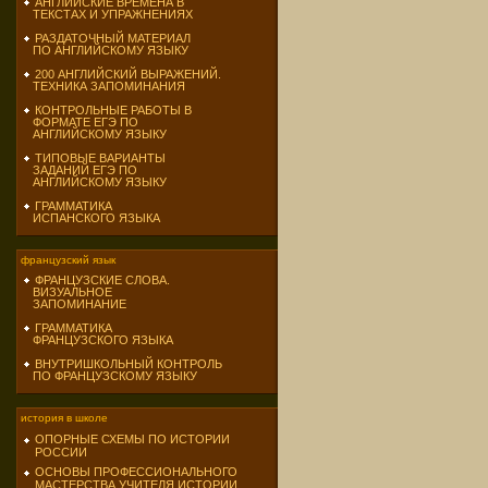
АНГЛИЙСКИЕ ВРЕМЕНА В
ТЕКСТАХ И УПРАЖНЕНИЯХ
РАЗДАТОЧНЫЙ МАТЕРИАЛ
ПО АНГЛИЙСКОМУ ЯЗЫКУ
200 АНГЛИЙСКИЙ ВЫРАЖЕНИЙ.
ТЕХНИКА ЗАПОМИНАНИЯ
КОНТРОЛЬНЫЕ РАБОТЫ В
ФОРМАТЕ ЕГЭ ПО
АНГЛИЙСКОМУ ЯЗЫКУ
ТИПОВЫЕ ВАРИАНТЫ
ЗАДАНИЙ ЕГЭ ПО
АНГЛИЙСКОМУ ЯЗЫКУ
ГРАММАТИКА
ИСПАНСКОГО ЯЗЫКА
французский язык
ФРАНЦУЗСКИЕ СЛОВА.
ВИЗУАЛЬНОЕ
ЗАПОМИНАНИЕ
ГРАММАТИКА
ФРАНЦУЗСКОГО ЯЗЫКА
ВНУТРИШКОЛЬНЫЙ КОНТРОЛЬ
ПО ФРАНЦУЗСКОМУ ЯЗЫКУ
история в школе
ОПОРНЫЕ СХЕМЫ ПО ИСТОРИИ
РОССИИ
ОСНОВЫ ПРОФЕССИОНАЛЬНОГО
МАСТЕРСТВА УЧИТЕЛЯ ИСТОРИИ