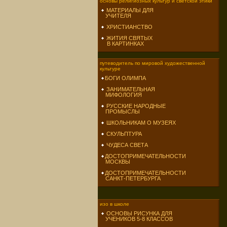
основы религиозных культур и светской этики
МАТЕРИАЛЫ ДЛЯ
УЧИТЕЛЯ
ХРИСТИАНСТВО
ЖИТИЯ СВЯТЫХ
В КАРТИНКАХ
путеводитель по мировой художественной
культуре
БОГИ ОЛИМПА
ЗАНИМАТЕЛЬНАЯ
МИФОЛОГИЯ
РУССКИЕ НАРОДНЫЕ
ПРОМЫСЛЫ
ШКОЛЬНИКАМ О МУЗЕЯХ
СКУЛЬПТУРА
ЧУДЕСА СВЕТА
ДОСТОПРИМЕЧАТЕЛЬНОСТИ
МОСКВЫ
ДОСТОПРИМЕЧАТЕЛЬНОСТИ
САНКТ-ПЕТЕРБУРГА
изо в школе
ОСНОВЫ РИСУНКА ДЛЯ
УЧЕНИКОВ 5-8 КЛАССОВ