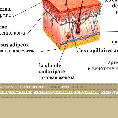
А. ВИЗУАЛЬНОЕ ЗАПОМИНАНИЕ
|
Добавил
:
admin
(23.10.2016)
ание французских слов
,
лексика французского языка
,
французский язык
,
francais
,
фра