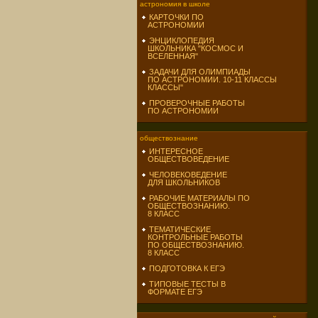
астрономия в школе
КАРТОЧКИ ПО
АСТРОНОМИИ
ЭНЦИКЛОПЕДИЯ
ШКОЛЬНИКА "КОСМОС И
ВСЕЛЕННАЯ"
ЗАДАЧИ ДЛЯ ОЛИМПИАДЫ
ПО АСТРОНОМИИ. 10-11 КЛАССЫ
КЛАССЫ"
ПРОВЕРОЧНЫЕ РАБОТЫ
ПО АСТРОНОМИИ
обществознание
ИНТЕРЕСНОЕ
ОБЩЕСТВОВЕДЕНИЕ
ЧЕЛОВЕКОВЕДЕНИЕ
ДЛЯ ШКОЛЬНИКОВ
РАБОЧИЕ МАТЕРИАЛЫ ПО
ОБЩЕСТВОЗНАНИЮ.
8 КЛАСС
ТЕМАТИЧЕСКИЕ
КОНТРОЛЬНЫЕ РАБОТЫ
ПО ОБЩЕСТВОЗНАНИЮ.
8 КЛАСС
ПОДГОТОВКА К ЕГЭ
ТИПОВЫЕ ТЕСТЫ В
ФОРМАТЕ ЕГЭ