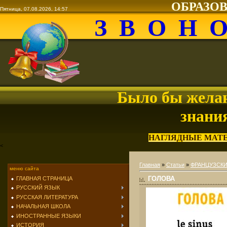
ОБРАЗО
Пятница, 07.08.2026, 14:57
З В О Н 
Было бы желан
знани
НАГЛЯДНЫЕ МАТ
<
Главная
»
Статьи
»
ФРАНЦУЗСКИ
меню сайта
ГОЛОВА
ГЛАВНАЯ СТРАНИЦА
РУССКИЙ ЯЗЫК
РУССКАЯ ЛИТЕРАТУРА
НАЧАЛЬНАЯ ШКОЛА
ИНОСТРАННЫЕ ЯЗЫКИ
ИСТОРИЯ