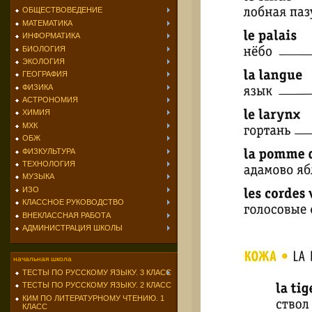
ОБЩЕСТВОВЕДЕНИЕ
МАТЕМАТИКА
ИНФОРМАТИКА
БИОЛОГИЯ
ЭКОЛОГИЯ
ГЕОГРАФИЯ
ФИЗИКА
АСТРОНОМИЯ
ХИМИЯ
МХК
ОБЖ
ФИЗКУЛЬТУРА
ТЕХНОЛОГИЯ
МУЗЫКА
ИЗО
КЛАССНОЕ РУКОВОДСТВО
ВНЕКЛАССНАЯ РАБОТА
АДМИНИСТРАЦИЯ ШКОЛЫ
начальная школа
ТЕСТЫ ПО РУССКОМУ ЯЗЫКУ. 3 КЛАСС
ТЕСТЫ ПО РУССКОМУ ЯЗЫКУ. 2 КЛАСС
КИМ ПО ЛИТЕРАТУРНОМУ ЧТЕНИЮ. 1
КЛАСС