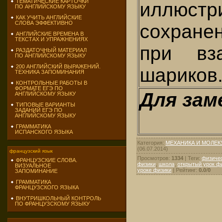
ТЕМАТИЧЕСКИЕ КАРТОЧКИ
иллюстр
ПО АНГЛИЙСКОМУ ЯЗЫКУ
КАК УЧИТЬ АНГЛИЙСКИЕ
СЛОВА ЭФФЕКТИВНО
сохране
АНГЛИЙСКИЕ ВРЕМЕНА В
ТЕКСТАХ И УПРАЖНЕНИЯХ
при вза
РАЗДАТОЧНЫЙ МАТЕРИАЛ
ПО АНГЛИЙСКОМУ ЯЗЫКУ
200 АНГЛИЙСКИЙ ВЫРАЖЕНИЙ.
шариков
ТЕХНИКА ЗАПОМИНАНИЯ
КОНТРОЛЬНЫЕ РАБОТЫ В
ФОРМАТЕ ЕГЭ ПО
Для зам
АНГЛИЙСКОМУ ЯЗЫКУ
ТИПОВЫЕ ВАРИАНТЫ
ЗАДАНИЙ ЕГЭ ПО
АНГЛИЙСКОМУ ЯЗЫКУ
ГРАММАТИКА
ИСПАНСКОГО ЯЗЫКА
Категория
:
МЕХАНИКА И МОЛЕК
(06.07.2014)
французский язык
Просмотров
:
1334
|
Теги
:
физиче
ФРАНЦУЗСКИЕ СЛОВА.
физики
,
школа
,
открытый урок ф
ВИЗУАЛЬНОЕ
уроке физики
|
Рейтинг
:
0.0
/
0
ЗАПОМИНАНИЕ
ГРАММАТИКА
ФРАНЦУЗСКОГО ЯЗЫКА
ВНУТРИШКОЛЬНЫЙ КОНТРОЛЬ
ПО ФРАНЦУЗСКОМУ ЯЗЫКУ