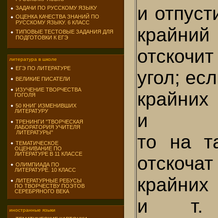
и отпуст
ЗАДАЧИ ПО РУССКОМУ ЯЗЫКУ
ОЦЕНКА КАЧЕСТВА ЗНАНИЙ ПО
РУССКОМУ ЯЗЫКУ. 6 КЛАСС
крайн
ТИПОВЫЕ ТЕСТОВЫЕ ЗАДАНИЯ ДЛЯ
ПОДГОТОВКИ К ЕГЭ
отскочи
литература в школе
ЕГЭ ПО ЛИТЕРАТУРЕ
угол; ес
ВЕЛИКИЕ ПИСАТЕЛИ
ИЗУЧЕНИЕ ТВОРЧЕСТВА
крайн
ГОГОЛЯ
50 КНИГ ИЗМЕНИВШИХ
ЛИТЕРАТУРУ
и от
ТРЕНИНГИ "ТВОРЧЕСКАЯ
ЛАБОРАТОРИЯ УЧИТЕЛЯ
ЛИТЕРАТУРЫ"
то на т
ТЕМАТИЧЕСКОЕ
ОЦЕНИВАНИЕ ПО
ЛИТЕРАТУРЕ В 11 КЛАССЕ
отскоча
ОЛИМПИАДА ПО
ЛИТЕРАТУРЕ. 10 КЛАСС
крайн
ЛИТЕРАТУРНЫЕ РЕБУСЫ
ПО ТВОРЧЕСТВУ ПОЭТОВ
СЕРЕБРЯНОГО ВЕКА
и т.
иностранные языки