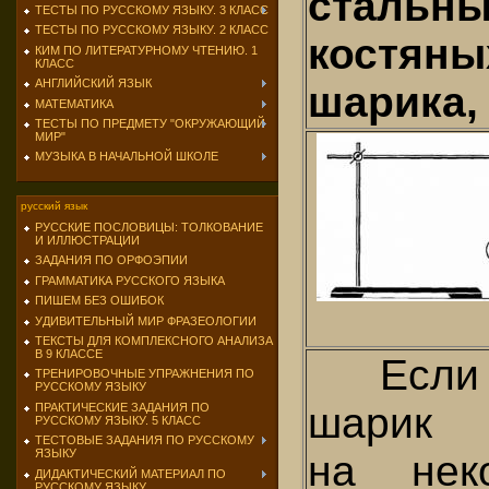
стальн
ТЕСТЫ ПО РУССКОМУ ЯЗЫКУ. 3 КЛАСС
ТЕСТЫ ПО РУССКОМУ ЯЗЫКУ. 2 КЛАСС
костяны
КИМ ПО ЛИТЕРАТУРНОМУ ЧТЕНИЮ. 1
КЛАСС
АНГЛИЙСКИЙ ЯЗЫК
шарика,
МАТЕМАТИКА
ТЕСТЫ ПО ПРЕДМЕТУ "ОКРУЖАЮЩИЙ
МИР"
МУЗЫКА В НАЧАЛЬНОЙ ШКОЛЕ
русский язык
РУССКИЕ ПОСЛОВИЦЫ: ТОЛКОВАНИЕ
И ИЛЛЮСТРАЦИИ
ЗАДАНИЯ ПО ОРФОЭПИИ
ГРАММАТИКА РУССКОГО ЯЗЫКА
ПИШЕМ БЕЗ ОШИБОК
УДИВИТЕЛЬНЫЙ МИР ФРАЗЕОЛОГИИ
ТЕКСТЫ ДЛЯ КОМПЛЕКСНОГО АНАЛИЗА
В 9 КЛАССЕ
Если о
ТРЕНИРОВОЧНЫЕ УПРАЖНЕНИЯ ПО
РУССКОМУ ЯЗЫКУ
шарик
ПРАКТИЧЕСКИЕ ЗАДАНИЯ ПО
РУССКОМУ ЯЗЫКУ. 5 КЛАСС
ТЕСТОВЫЕ ЗАДАНИЯ ПО РУССКОМУ
ЯЗЫКУ
на нек
ДИДАКТИЧЕСКИЙ МАТЕРИАЛ ПО
РУССКОМУ ЯЗЫКУ