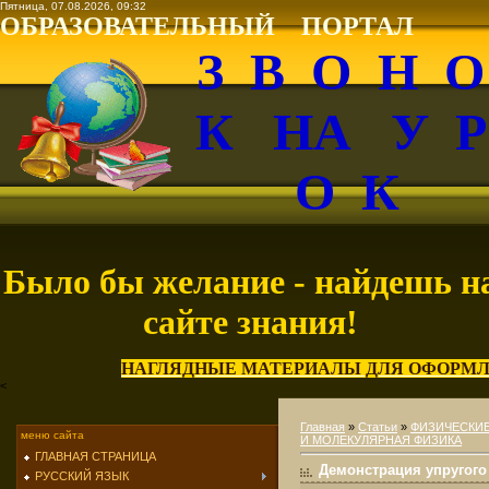
Пятница, 07.08.2026, 09:32
ОБРАЗОВАТЕЛЬНЫЙ ПОРТАЛ
З В О Н 
К НА У 
О К
Было бы желание - найдешь н
сайте знания!
НАГЛЯДНЫЕ МАТЕРИАЛЫ ДЛЯ ОФОРМЛ
<
Главная
»
Статьи
»
ФИЗИЧЕСКИ
меню сайта
И МОЛЕКУЛЯРНАЯ ФИЗИКА
ГЛАВНАЯ СТРАНИЦА
Демонстрация упругого
РУССКИЙ ЯЗЫК