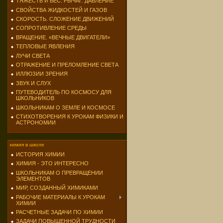
ТЯЖЕСТЬ И ВЕС. РЫЧАГ. ДАВЛЕНИЕ
СВОЙСТВА ЖИДКОСТЕЙ И ГАЗОВ
СКОРОСТЬ. СЛОЖЕНИЕ ДВИЖЕНИЙ
СОПРОТИВЛЕНИЕ СРЕДЫ
ВРАЩЕНИЕ. «ВЕЧНЫЕ ДВИГАТЕЛИ»
ТЕПЛОВЫЕ ЯВЛЕНИЯ
ЛУЧИ СВЕТА
ОТРАЖЕНИЕ И ПРЕЛОМЛЕНИЕ СВЕТА
ИЛЛЮЗИИ ЗРЕНИЯ
ЗВУК И СЛУХ
ПУТЕВОДИТЕЛЬ ПО КОСМОСУ ДЛЯ
ШКОЛЬНИКОВ
ШКОЛЬНИКАМ О ЗЕМЛЕ И КОСМОСЕ
СТИХОТВОРЕНИЯ К УРОКАМ ФИЗИКИ И
АСТРОНОМИИ
химия в школе
ИСТОРИЯ ХИМИИ
ХИМИЯ - ЭТО ИНТЕРЕСНО
ШКОЛЬНИКАМ О ПРЕВРАЩЕНИИ
ЭЛЕМЕНТОВ
МИР, СОЗДАННЫЙ ХИМИКАМИ
РАБОЧИЕ МАТЕРИАЛЫ К УРОКАМ
ХИМИИ
РАСЧЕТНЫЕ ЗАДАЧИ ПО ХИМИИ
ЗАДАЧИ ПОВЫШЕННОЙ ТРУДНОСТИ