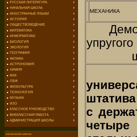
РУССКАЯ ЛИТЕРАТУРА
НАЧАЛЬНАЯ ШКОЛА
МЕХАНИКА
ИНОСТРАННЫЕ ЯЗЫКИ
ИСТОРИЯ
Демо
ОБЩЕСТВОВЕДЕНИЕ
МАТЕМАТИКА
ИНФОРМАТИКА
упругого
БИОЛОГИЯ
ЭКОЛОГИЯ
ГЕОГРАФИЯ
ФИЗИКА
АСТРОНОМИЯ
Д
ХИМИЯ
МХК
универ
ОБЖ
ФИЗКУЛЬТУРА
ТЕХНОЛОГИЯ
штатива
МУЗЫКА
ИЗО
с держа
КЛАССНОЕ РУКОВОДСТВО
ВНЕКЛАССНАЯ РАБОТА
АДМИНИСТРАЦИЯ ШКОЛЫ
четыре
начальная школа