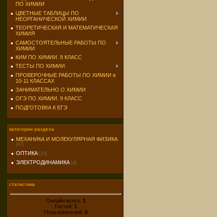
ПО ХИМИИ
ЦВЕТНЫЕ ТАБЛИЦЫ ПО
НЕОРГАНИЧЕСКОЙ ХИМИИ
ТЕОРЕТИЧЕСКАЯ И МАТЕМАТИЧЕСКАЯ
ХИМИЯ
САМОСТОЯТЕЛЬНЫЕ РАБОТЫ ПО
ХИМИИ
КИМ ПО ХИМИИ. 8 КЛАСС
ТЕСТЫ ПО ХИМИИ
ПРОВЕРОЧНЫЕ РАБОТЫ ПО ХИМИИ в
10-11 КЛАССАХ
ЗАНИМАТЕЛЬНО О ХИМИИ
ОГЭ ПО ХИМИИ. 9 КЛАСС
ПОДГОТОВКА К ЕГЭ
категории раздела
МЕХАНИКА И МОЛЕКУЛЯРНАЯ ФИЗИКА
[47]
ОПТИКА
[23]
ЭЛЕКТРОДИНАМИКА
[4]
статистика
Онлайн всего:
1
Гостей:
1
Пользователей:
0