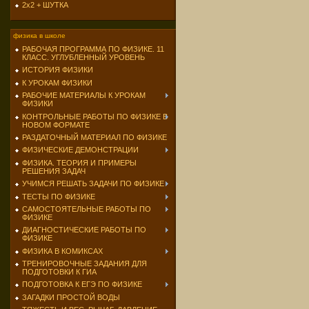
2х2 + ШУТКА
физика в школе
РАБОЧАЯ ПРОГРАММА ПО ФИЗИКЕ. 11
КЛАСС. УГЛУБЛЕННЫЙ УРОВЕНЬ
ИСТОРИЯ ФИЗИКИ
К УРОКАМ ФИЗИКИ
РАБОЧИЕ МАТЕРИАЛЫ К УРОКАМ
ФИЗИКИ
КОНТРОЛЬНЫЕ РАБОТЫ ПО ФИЗИКЕ В
НОВОМ ФОРМАТЕ
РАЗДАТОЧНЫЙ МАТЕРИАЛ ПО ФИЗИКЕ
ФИЗИЧЕСКИЕ ДЕМОНСТРАЦИИ
ФИЗИКА. ТЕОРИЯ И ПРИМЕРЫ
РЕШЕНИЯ ЗАДАЧ
УЧИМСЯ РЕШАТЬ ЗАДАЧИ ПО ФИЗИКЕ
ТЕСТЫ ПО ФИЗИКЕ
САМОСТОЯТЕЛЬНЫЕ РАБОТЫ ПО
ФИЗИКЕ
ДИАГНОСТИЧЕСКИЕ РАБОТЫ ПО
ФИЗИКЕ
ФИЗИКА В КОМИКСАХ
ТРЕНИРОВОЧНЫЕ ЗАДАНИЯ ДЛЯ
ПОДГОТОВКИ К ГИА
ПОДГОТОВКА К ЕГЭ ПО ФИЗИКЕ
ЗАГАДКИ ПРОСТОЙ ВОДЫ