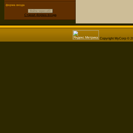
форма входа
Войти через uID
Старая форма входа
Copyright MyCorp © 2