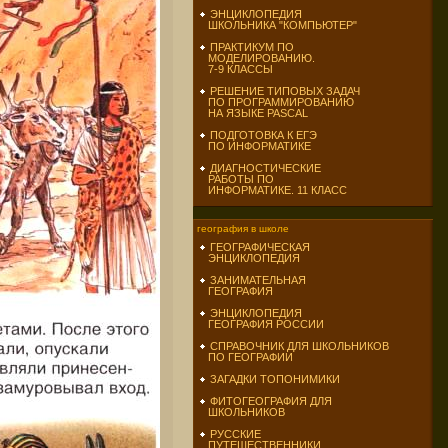
ЭНЦИКЛОПЕДИЯ
ШКОЛЬНИКА "КОМПЬЮТЕР"
ПРАКТИКУМ ПО
МОДЕЛИРОВАНИЮ.
7-9 КЛАССЫ
РЕШЕНИЕ ТИПОВЫХ ЗАДАЧ
ПО ПРОГРАММИРОВАНИЮ
НА ЯЗЫКЕ PASCAL
ПОДГОТОВКА К ЕГЭ
ПО ИНФОРМАТИКЕ
ДИАГНОСТИЧЕСКИЕ
РАБОТЫ ПО
ИНФОРМАТИКЕ. 11 КЛАСС
география в школе
ГЕОГРАФИЧЕСКАЯ
ЭНЦИКЛОПЕДИЯ
ЗАНИМАТЕЛЬНАЯ
ГЕОГРАФИЯ
ЭНЦИКЛОПЕДИЯ
ГЕОГРАФИЯ РОССИИ
СПРАВОЧНИК ДЛЯ ШКОЛЬНИКОВ
ПО ГЕОГРАФИИ
ЗАГАДКИ ТОПОНИМИКИ
ФИТОГЕОГРАФИЯ ДЛЯ
ШКОЛЬНИКОВ
РУССКИЕ
ПУТЕШЕСТВЕННИКИ