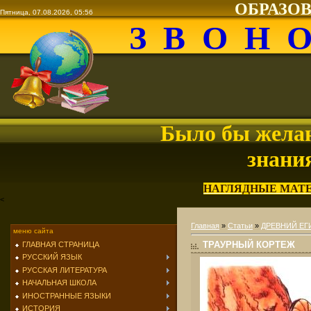
ОБРАЗО
Пятница, 07.08.2026, 05:56
З В О Н 
Было бы желан
знани
НАГЛЯДНЫЕ МАТ
<
Главная
»
Статьи
»
ДРЕВНИЙ ЕГ
меню сайта
ТРАУРНЫЙ КОРТЕЖ
ГЛАВНАЯ СТРАНИЦА
РУССКИЙ ЯЗЫК
РУССКАЯ ЛИТЕРАТУРА
НАЧАЛЬНАЯ ШКОЛА
ИНОСТРАННЫЕ ЯЗЫКИ
ИСТОРИЯ