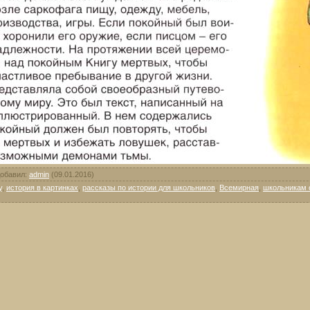
обавил
:
admin
(09.01.2016)
y
,
история в картинках
,
рассказы по истории для школьников
,
Всемирная
,
школьникам 