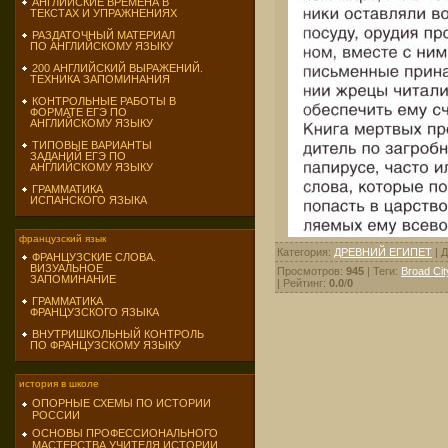
АНГЛИЙСКИЕ ВРЕМЕНА В
ТЕКСТАХ И УПРАЖНЕНИЯХ
РАЗДАТОЧНЫЙ МАТЕРИАЛ
ПО АНГЛИЙСКОМУ ЯЗЫКУ
200 АНГЛИЙСКИЙ ВЫРАЖЕНИЙ.
ТЕХНИКА ЗАПОМИНАНИЯ
КОНТРОЛЬНЫЕ РАБОТЫ В
ФОРМАТЕ ЕГЭ ПО
АНГЛИЙСКОМУ ЯЗЫКУ
ТИПОВЫЕ ВАРИАНТЫ
ЗАДАНИЙ ЕГЭ ПО
АНГЛИЙСКОМУ ЯЗЫКУ
ГРАММАТИКА
ИСПАНСКОГО ЯЗЫКА
французский язык
Категория
:
ДРЕВНИЙ ЕГИПЕТ
|
Д
ФРАНЦУЗСКИЕ СЛОВА.
ВИЗУАЛЬНОЕ
Просмотров
:
945
|
Теги
:
Broad Cit
ЗАПОМИНАНИЕ
|
Рейтинг
:
0.0
/
0
ГРАММАТИКА
ФРАНЦУЗСКОГО ЯЗЫКА
ВНУТРИШКОЛЬНЫЙ КОНТРОЛЬ
ПО ФРАНЦУЗСКОМУ ЯЗЫКУ
история в школе
ОПОРНЫЕ СХЕМЫ ПО ИСТОРИИ
РОССИИ
ОСНОВЫ ПРОФЕССИОНАЛЬНОГО
МАСТЕРСТВА УЧИТЕЛЯ ИСТОРИИ