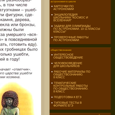
астрономия в школе
КАРТОЧКИ ПО
АСТРОНОМИИ
ЭНЦИКЛОПЕДИЯ
ШКОЛЬНИКА "КОСМОС И
ВСЕЛЕННАЯ"
ЗАДАЧИ ДЛЯ ОЛИМПИАДЫ
ПО АСТРОНОМИИ. 10-11 КЛАССЫ
КЛАССЫ"
ПРОВЕРОЧНЫЕ РАБОТЫ
ПО АСТРОНОМИИ
обществознание
ИНТЕРЕСНОЕ
ОБЩЕСТВОВЕДЕНИЕ
ЧЕЛОВЕКОВЕДЕНИЕ
ДЛЯ ШКОЛЬНИКОВ
РАБОЧИЕ МАТЕРИАЛЫ ПО
ОБЩЕСТВОЗНАНИЮ.
8 КЛАСС
ТЕМАТИЧЕСКИЕ
КОНТРОЛЬНЫЕ РАБОТЫ
ПО ОБЩЕСТВОЗНАНИЮ.
8 КЛАСС
ПОДГОТОВКА К ЕГЭ
ТИПОВЫЕ ТЕСТЫ В
ФОРМАТЕ ЕГЭ