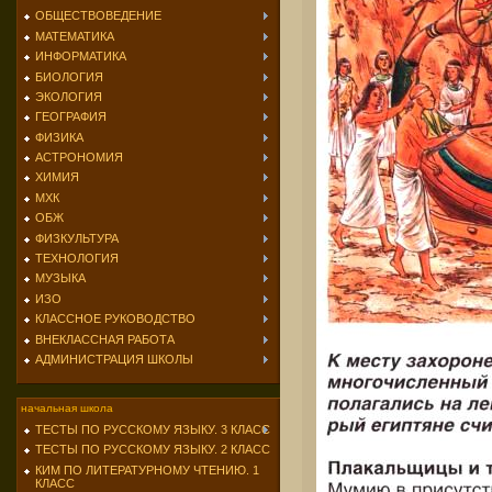
ОБЩЕСТВОВЕДЕНИЕ
МАТЕМАТИКА
ИНФОРМАТИКА
БИОЛОГИЯ
ЭКОЛОГИЯ
ГЕОГРАФИЯ
ФИЗИКА
АСТРОНОМИЯ
ХИМИЯ
МХК
ОБЖ
ФИЗКУЛЬТУРА
ТЕХНОЛОГИЯ
МУЗЫКА
ИЗО
КЛАССНОЕ РУКОВОДСТВО
ВНЕКЛАССНАЯ РАБОТА
АДМИНИСТРАЦИЯ ШКОЛЫ
начальная школа
ТЕСТЫ ПО РУССКОМУ ЯЗЫКУ. 3 КЛАСС
ТЕСТЫ ПО РУССКОМУ ЯЗЫКУ. 2 КЛАСС
КИМ ПО ЛИТЕРАТУРНОМУ ЧТЕНИЮ. 1
КЛАСС