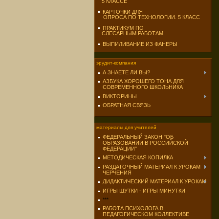
5 КЛАССЕ
КАРТОЧКИ ДЛЯ
ОПРОСА ПО ТЕХНОЛОГИИ. 5 КЛАСС
ПРАКТИКУМ ПО
СЛЕСАРНЫМ РАБОТАМ
ВЫПИЛИВАНИЕ ИЗ ФАНЕРЫ
эрудит-компания
А ЗНАЕТЕ ЛИ ВЫ?
АЗБУКА ХОРОШЕГО ТОНА ДЛЯ
СОВРЕМЕННОГО ШКОЛЬНИКА
ВИКТОРИНЫ
ОБРАТНАЯ СВЯЗЬ
материалы для учителей
ФЕДЕРАЛЬНЫЙ ЗАКОН "ОБ
ОБРАЗОВАНИИ В РОССИЙСКОЙ
ФЕДЕРАЦИИ"
МЕТОДИЧЕСКАЯ КОПИЛКА
РАЗДАТОЧНЫЙ МАТЕРИАЛ К УРОКАМ
ЧЕРЧЕНИЯ
ДИДАКТИЧЕСКИЙ МАТЕРИАЛ К УРОКАМ
ИГРЫ ШУТКИ - ИГРЫ МИНУТКИ
***
РАБОТА ПСИХОЛОГА В
ПЕДАГОГИЧЕСКОМ КОЛЛЕКТИВЕ