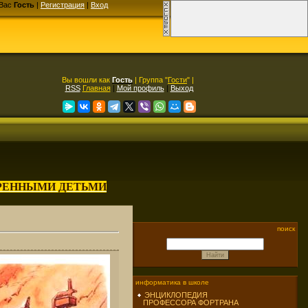
Вас
Гость
|
Регистрация
|
Вход
Вы вошли как
Гость
| Группа "
Гости
" |
RSS
Главная
|
Мой профиль
|
Выход
АРЕННЫМИ ДЕТЬМИ
поиск
информатика в школе
ЭНЦИКЛОПЕДИЯ
ПРОФЕССОРА ФОРТРАНА