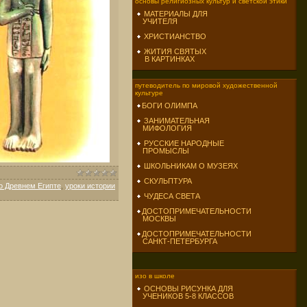
основы религиозных культур и светской этики
МАТЕРИАЛЫ ДЛЯ
УЧИТЕЛЯ
ХРИСТИАНСТВО
ЖИТИЯ СВЯТЫХ
В КАРТИНКАХ
путеводитель по мировой художественной
культуре
БОГИ ОЛИМПА
ЗАНИМАТЕЛЬНАЯ
МИФОЛОГИЯ
РУССКИЕ НАРОДНЫЕ
ПРОМЫСЛЫ
ШКОЛЬНИКАМ О МУЗЕЯХ
СКУЛЬПТУРА
о Древнем Египте
,
уроки истории
ЧУДЕСА СВЕТА
ДОСТОПРИМЕЧАТЕЛЬНОСТИ
МОСКВЫ
ДОСТОПРИМЕЧАТЕЛЬНОСТИ
САНКТ-ПЕТЕРБУРГА
изо в школе
ОСНОВЫ РИСУНКА ДЛЯ
УЧЕНИКОВ 5-8 КЛАССОВ