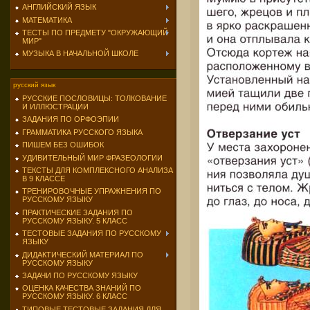
АНГЛИЙСКИЙ ЯЗЫК
МАТЕМАТИКА
ТЕСТЫ ПО ПРЕДМЕТУ "ОКРУЖАЮЩИЙ
МИР"
МУЗЫКА В НАЧАЛЬНОЙ ШКОЛЕ
русский язык
РУССКИЕ ПОСЛОВИЦЫ: ТОЛКОВАНИЕ
И ИЛЛЮСТРАЦИИ
ЗАДАНИЯ ПО ОРФОЭПИИ
ГРАММАТИКА РУССКОГО ЯЗЫКА
ПИШЕМ БЕЗ ОШИБОК
УДИВИТЕЛЬНЫЙ МИР ФРАЗЕОЛОГИИ
ТЕКСТЫ ДЛЯ КОМПЛЕКСНОГО АНАЛИЗА
В 9 КЛАССЕ
ТРЕНИРОВОЧНЫЕ УПРАЖНЕНИЯ ПО
РУССКОМУ ЯЗЫКУ
ПРАКТИЧЕСКИЕ ЗАДАНИЯ ПО
РУССКОМУ ЯЗЫКУ. 5 КЛАСС
ТЕСТОВЫЕ ЗАДАНИЯ ПО РУССКОМУ
ЯЗЫКУ
ДИДАКТИЧЕСКИЙ МАТЕРИАЛ ПО
РУССКОМУ ЯЗЫКУ
ЗАДАЧИ ПО РУССКОМУ ЯЗЫКУ
ОЦЕНКА КАЧЕСТВА ЗНАНИЙ ПО
РУССКОМУ ЯЗЫКУ. 6 КЛАСС
ТИПОВЫЕ ТЕСТОВЫЕ ЗАДАНИЯ ДЛЯ