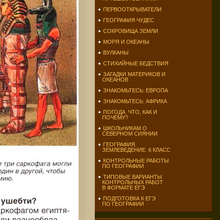
ПЕРВООТКРЫВАТЕЛИ
ГЕОГРАФИЯ ЧУДЕС
СОКРОВИЩА ЗЕМЛИ
МОРЯ И ОКЕАНЫ
ВУЛКАНЫ
СТИХИЙНЫЕ БЕДСТВИЯ
ЗАГАДКИ МАТЕРИКОВ И
ОКЕАНОВ
ЗНАКОМЬТЕСЬ: ЕВРОПА
ЗНАКОМЬТЕСЬ: АФРИКА
ПОГОДА. ЧТО, КАК И
ПОЧЕМУ?
ШКОЛЬНИКАМ О
СЕВЕРНОМ СИЯНИИ
ГЕОГРАФИЯ.
ЗЕМЛЕВЕДЕНИЕ. 6 КЛАСС
КОНТРОЛЬНЫЕ РАБОТЫ
ПО ГЕОГРАФИИ
ТИПОВЫЕ ВАРИАНТЫ
КОНТРОЛЬНЫХ РАБОТ
В ФОРМАТЕ ЕГЭ
ПОДГОТОВКА К ЕГЭ
ПО ГЕОГРАФИИ