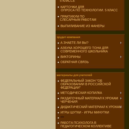
5 КЛАССЕ
КАРТОЧКИ ДЛЯ
ОПРОСА ПО ТЕХНОЛОГИИ. 5 КЛАСС
ПРАКТИКУМ ПО
СЛЕСАРНЫМ РАБОТАМ
ВЫПИЛИВАНИЕ ИЗ ФАНЕРЫ
эрудит-компания
А ЗНАЕТЕ ЛИ ВЫ?
АЗБУКА ХОРОШЕГО ТОНА ДЛЯ
СОВРЕМЕННОГО ШКОЛЬНИКА
ВИКТОРИНЫ
ОБРАТНАЯ СВЯЗЬ
материалы для учителей
ФЕДЕРАЛЬНЫЙ ЗАКОН "ОБ
ОБРАЗОВАНИИ В РОССИЙСКОЙ
ФЕДЕРАЦИИ"
МЕТОДИЧЕСКАЯ КОПИЛКА
РАЗДАТОЧНЫЙ МАТЕРИАЛ К УРОКАМ
ЧЕРЧЕНИЯ
ДИДАКТИЧЕСКИЙ МАТЕРИАЛ К УРОКАМ
ИГРЫ ШУТКИ - ИГРЫ МИНУТКИ
***
РАБОТА ПСИХОЛОГА В
ПЕДАГОГИЧЕСКОМ КОЛЛЕКТИВЕ