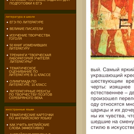
ПОДГОТОВКИ К ЕГЭ
литература в школе
ЕГЭ ПО ЛИТЕРАТУРЕ
ВЕЛИКИЕ ПИСАТЕЛИ
ИЗУЧЕНИЕ ТВОРЧЕСТВА
ГОГОЛЯ
50 КНИГ ИЗМЕНИВШИХ
ЛИТЕРАТУРУ
ТРЕНИНГИ "ТВОРЧЕСКАЯ
ЛАБОРАТОРИЯ УЧИТЕЛЯ
ЛИТЕРАТУРЫ"
ТЕМАТИЧЕСКОЕ
ОЦЕНИВАНИЕ ПО
ЛИТЕРАТУРЕ В 11 КЛАССЕ
ОЛИМПИАДА ПО
ЛИТЕРАТУРЕ. 10 КЛАСС
ЛИТЕРАТУРНЫЕ РЕБУСЫ
ПО ТВОРЧЕСТВУ ПОЭТОВ
СЕРЕБРЯНОГО ВЕКА
иностранные языки
ТЕМАТИЧЕСКИЕ КАРТОЧКИ
ПО АНГЛИЙСКОМУ ЯЗЫКУ
КАК УЧИТЬ АНГЛИЙСКИЕ
СЛОВА ЭФФЕКТИВНО