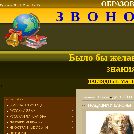
ОБРАЗО
Суббота, 08.08.2026, 09:15
З В О Н 
Было бы желан
знани
НАГЛЯДНЫЕ МАТ
<
Главная
»
Статьи
»
ДРЕВНИЙ ЕГ
меню сайта
ТРАДИЦИИ И КАНОНЫ
ГЛАВНАЯ СТРАНИЦА
РУССКИЙ ЯЗЫК
РУССКАЯ ЛИТЕРАТУРА
НАЧАЛЬНАЯ ШКОЛА
ИНОСТРАННЫЕ ЯЗЫКИ
ИСТОРИЯ