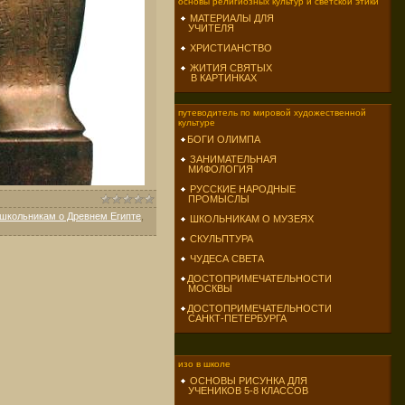
основы религиозных культур и светской этики
МАТЕРИАЛЫ ДЛЯ
УЧИТЕЛЯ
ХРИСТИАНСТВО
ЖИТИЯ СВЯТЫХ
В КАРТИНКАХ
путеводитель по мировой художественной
культуре
БОГИ ОЛИМПА
ЗАНИМАТЕЛЬНАЯ
МИФОЛОГИЯ
РУССКИЕ НАРОДНЫЕ
ПРОМЫСЛЫ
школьникам о Древнем Египте
,
ШКОЛЬНИКАМ О МУЗЕЯХ
СКУЛЬПТУРА
ЧУДЕСА СВЕТА
ДОСТОПРИМЕЧАТЕЛЬНОСТИ
МОСКВЫ
ДОСТОПРИМЕЧАТЕЛЬНОСТИ
САНКТ-ПЕТЕРБУРГА
изо в школе
ОСНОВЫ РИСУНКА ДЛЯ
УЧЕНИКОВ 5-8 КЛАССОВ