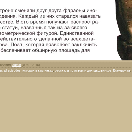
обавил
:
admin
(09.01.2016)
s all episodes
,
история в картинках
,
рассказы по истории для школьников
,
Всемирная
,