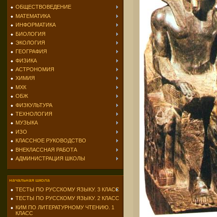
ОБЩЕСТВОВЕДЕНИЕ
МАТЕМАТИКА
ИНФОРМАТИКА
БИОЛОГИЯ
ЭКОЛОГИЯ
ГЕОГРАФИЯ
ФИЗИКА
АСТРОНОМИЯ
ХИМИЯ
МХК
ОБЖ
ФИЗКУЛЬТУРА
ТЕХНОЛОГИЯ
МУЗЫКА
ИЗО
КЛАССНОЕ РУКОВОДСТВО
ВНЕКЛАССНАЯ РАБОТА
АДМИНИСТРАЦИЯ ШКОЛЫ
начальная школа
ТЕСТЫ ПО РУССКОМУ ЯЗЫКУ. 3 КЛАСС
ТЕСТЫ ПО РУССКОМУ ЯЗЫКУ. 2 КЛАСС
КИМ ПО ЛИТЕРАТУРНОМУ ЧТЕНИЮ. 1
КЛАСС