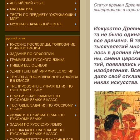
АНГЛИЙСКИЙ ЯЗЫК
МАТЕМАТИКА
ТЕСТЫ ПО ПРЕДМЕТУ "ОКРУЖАЮЩИЙ
МИР"
МУЗЫКА В НАЧАЛЬНОЙ ШКОЛЕ
русский язык
РУССКИЕ ПОСЛОВИЦЫ: ТОЛКОВАНИЕ
И ИЛЛЮСТРАЦИИ
ЗАДАНИЯ ПО ОРФОЭПИИ
ГРАММАТИКА РУССКОГО ЯЗЫКА
ПИШЕМ БЕЗ ОШИБОК
УДИВИТЕЛЬНЫЙ МИР ФРАЗЕОЛОГИИ
ТЕКСТЫ ДЛЯ КОМПЛЕКСНОГО АНАЛИЗА
В 9 КЛАССЕ
ТРЕНИРОВОЧНЫЕ УПРАЖНЕНИЯ ПО
РУССКОМУ ЯЗЫКУ
ПРАКТИЧЕСКИЕ ЗАДАНИЯ ПО
РУССКОМУ ЯЗЫКУ. 5 КЛАСС
ТЕСТОВЫЕ ЗАДАНИЯ ПО РУССКОМУ
ЯЗЫКУ
ДИДАКТИЧЕСКИЙ МАТЕРИАЛ ПО
РУССКОМУ ЯЗЫКУ
ЗАДАЧИ ПО РУССКОМУ ЯЗЫКУ
ОЦЕНКА КАЧЕСТВА ЗНАНИЙ ПО
РУССКОМУ ЯЗЫКУ. 6 КЛАСС
ТИПОВЫЕ ТЕСТОВЫЕ ЗАДАНИЯ ДЛЯ