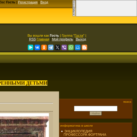
Вас
Гость
|
Регистрация
|
Вход
Вы вошли как
Гость
| Группа "
Гости
" |
RSS
Главная
|
Мой профиль
|
Выход
АРЕННЫМИ ДЕТЬМИ
поиск
информатика в школе
ЭНЦИКЛОПЕДИЯ
ПРОФЕССОРА ФОРТРАНА