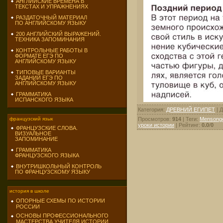
АНГЛИЙСКИЕ ВРЕМЕНА В
ТЕКСТАХ И УПРАЖНЕНИЯХ
РАЗДАТОЧНЫЙ МАТЕРИАЛ
ПО АНГЛИЙСКОМУ ЯЗЫКУ
200 АНГЛИЙСКИЙ ВЫРАЖЕНИЙ.
ТЕХНИКА ЗАПОМИНАНИЯ
КОНТРОЛЬНЫЕ РАБОТЫ В
ФОРМАТЕ ЕГЭ ПО
АНГЛИЙСКОМУ ЯЗЫКУ
ТИПОВЫЕ ВАРИАНТЫ
ЗАДАНИЙ ЕГЭ ПО
АНГЛИЙСКОМУ ЯЗЫКУ
ГРАММАТИКА
ИСПАНСКОГО ЯЗЫКА
Категория
:
ДРЕВНИЙ ЕГИПЕТ
|
Д
Просмотров
:
914
|
Теги
:
Mensonge
французский язык
уроки истории
|
Рейтинг
:
0.0
/
0
ФРАНЦУЗСКИЕ СЛОВА.
ВИЗУАЛЬНОЕ
ЗАПОМИНАНИЕ
ГРАММАТИКА
ФРАНЦУЗСКОГО ЯЗЫКА
ВНУТРИШКОЛЬНЫЙ КОНТРОЛЬ
ПО ФРАНЦУЗСКОМУ ЯЗЫКУ
история в школе
ОПОРНЫЕ СХЕМЫ ПО ИСТОРИИ
РОССИИ
ОСНОВЫ ПРОФЕССИОНАЛЬНОГО
МАСТЕРСТВА УЧИТЕЛЯ ИСТОРИИ