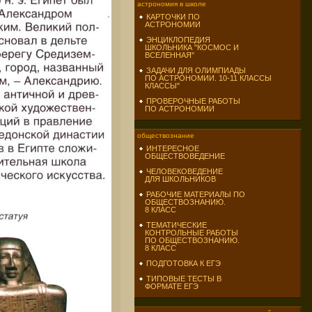
астрономия в школе
КАРТОЧКИ ПО
АСТРОНОМИИ
ЭНЦИКЛОПЕДИЯ
ШКОЛЬНИКА "КОСМОС И
ВСЕЛЕННАЯ"
ЗАДАЧИ ДЛЯ ОЛИМПИАДЫ
ПО АСТРОНОМИИ. 10-11 КЛАССЫ
КЛАССЫ"
ПРОВЕРОЧНЫЕ РАБОТЫ
ПО АСТРОНОМИИ
обществознание
ИНТЕРЕСНОЕ
ОБЩЕСТВОВЕДЕНИЕ
ЧЕЛОВЕКОВЕДЕНИЕ
ДЛЯ ШКОЛЬНИКОВ
РАБОЧИЕ МАТЕРИАЛЫ ПО
ОБЩЕСТВОЗНАНИЮ.
8 КЛАСС
ТЕМАТИЧЕСКИЕ
КОНТРОЛЬНЫЕ РАБОТЫ
ПО ОБЩЕСТВОЗНАНИЮ.
8 КЛАСС
ПОДГОТОВКА К ЕГЭ
ТИПОВЫЕ ТЕСТЫ В
ФОРМАТЕ ЕГЭ