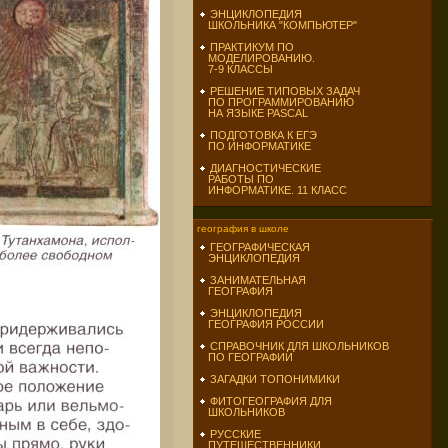
ЭНЦИКЛОПЕДИЯ
ШКОЛЬНИКА "КОМПЬЮТЕР"
ПРАКТИКУМ ПО
МОДЕЛИРОВАНИЮ.
7-9 КЛАССЫ
РЕШЕНИЕ ТИПОВЫХ ЗАДАЧ
ПО ПРОГРАММИРОВАНИЮ
НА ЯЗЫКЕ PASCAL
ПОДГОТОВКА К ЕГЭ
ПО ИНФОРМАТИКЕ
ДИАГНОСТИЧЕСКИЕ
РАБОТЫ ПО
ИНФОРМАТИКЕ. 11 КЛАСС
география в школе
ГЕОГРАФИЧЕСКАЯ
ЭНЦИКЛОПЕДИЯ
ЗАНИМАТЕЛЬНАЯ
ГЕОГРАФИЯ
ЭНЦИКЛОПЕДИЯ
ГЕОГРАФИЯ РОССИИ
СПРАВОЧНИК ДЛЯ ШКОЛЬНИКОВ
ПО ГЕОГРАФИИ
ЗАГАДКИ ТОПОНИМИКИ
ФИТОГЕОГРАФИЯ ДЛЯ
ШКОЛЬНИКОВ
РУССКИЕ
ПУТЕШЕСТВЕННИКИ