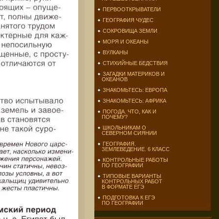
ПЕРВООТКРЫВАТЕЛИ
ГЕОГРАФИЯ ЧУДЕС
СОКРОВИЩА ЗЕМЛИ
МОРЯ И ОКЕАНЫ
ВУЛКАНЫ
СТИХИЙНЫЕ БЕДСТВИЯ
ЗАГАДКИ МАТЕРИКОВ И
ОКЕАНОВ
ЗНАКОМЬТЕСЬ: ЕВРОПА
ЗНАКОМЬТЕСЬ: АФРИКА
ПОГОДА. ЧТО, КАК И
ПОЧЕМУ?
ШКОЛЬНИКАМ О
СЕВЕРНОМ СИЯНИИ
ГЕОГРАФИЯ.
ЗЕМЛЕВЕДЕНИЕ. 6 КЛАСС
КОНТРОЛЬНЫЕ РАБОТЫ
ПО ГЕОГРАФИИ
ТИПОВЫЕ ВАРИАНТЫ
КОНТРОЛЬНЫХ РАБОТ
В ФОРМАТЕ ЕГЭ
ПОДГОТОВКА К ЕГЭ
ПО ГЕОГРАФИИ