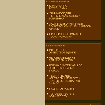
астрономия в школе
КАРТОЧКИ ПО
АСТРОНОМИИ
ЭНЦИКЛОПЕДИЯ
ШКОЛЬНИКА "КОСМОС И
ВСЕЛЕННАЯ"
ЗАДАЧИ ДЛЯ ОЛИМПИАДЫ
ПО АСТРОНОМИИ. 10-11 КЛАССЫ
КЛАССЫ"
ПРОВЕРОЧНЫЕ РАБОТЫ
ПО АСТРОНОМИИ
обществознание
ИНТЕРЕСНОЕ
ОБЩЕСТВОВЕДЕНИЕ
ЧЕЛОВЕКОВЕДЕНИЕ
ДЛЯ ШКОЛЬНИКОВ
РАБОЧИЕ МАТЕРИАЛЫ ПО
ОБЩЕСТВОЗНАНИЮ.
8 КЛАСС
ТЕМАТИЧЕСКИЕ
КОНТРОЛЬНЫЕ РАБОТЫ
ПО ОБЩЕСТВОЗНАНИЮ.
8 КЛАСС
ПОДГОТОВКА К ЕГЭ
ТИПОВЫЕ ТЕСТЫ В
ФОРМАТЕ ЕГЭ