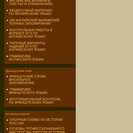
АНГЛИЙСКИЕ ВРЕМЕНА В
ТЕКСТАХ И УПРАЖНЕНИЯХ
РАЗДАТОЧНЫЙ МАТЕРИАЛ
ПО АНГЛИЙСКОМУ ЯЗЫКУ
200 АНГЛИЙСКИЙ ВЫРАЖЕНИЙ.
ТЕХНИКА ЗАПОМИНАНИЯ
КОНТРОЛЬНЫЕ РАБОТЫ В
ФОРМАТЕ ЕГЭ ПО
АНГЛИЙСКОМУ ЯЗЫКУ
ТИПОВЫЕ ВАРИАНТЫ
ЗАДАНИЙ ЕГЭ ПО
АНГЛИЙСКОМУ ЯЗЫКУ
ГРАММАТИКА
ИСПАНСКОГО ЯЗЫКА
французский язык
ФРАНЦУЗСКИЕ СЛОВА.
ВИЗУАЛЬНОЕ
ЗАПОМИНАНИЕ
ГРАММАТИКА
ФРАНЦУЗСКОГО ЯЗЫКА
ВНУТРИШКОЛЬНЫЙ КОНТРОЛЬ
ПО ФРАНЦУЗСКОМУ ЯЗЫКУ
история в школе
ОПОРНЫЕ СХЕМЫ ПО ИСТОРИИ
РОССИИ
ОСНОВЫ ПРОФЕССИОНАЛЬНОГО
МАСТЕРСТВА УЧИТЕЛЯ ИСТОРИИ