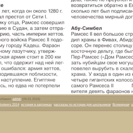
обавил
:
admin
(09.01.2016)
keteers 2014
,
история в картинках
,
рассказы по истории для школьников
,
Всемирная
,
ш