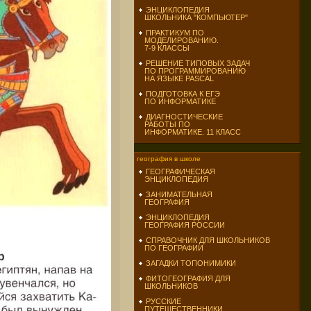
ЭНЦИКЛОПЕДИЯ
ШКОЛЬНИКА "КОМПЬЮТЕР"
ПРАКТИКУМ ПО
МОДЕЛИРОВАНИЮ.
7-9 КЛАССЫ
РЕШЕНИЕ ТИПОВЫХ ЗАДАЧ
ПО ПРОГРАММИРОВАНИЮ
НА ЯЗЫКЕ PASCAL
ПОДГОТОВКА К ЕГЭ
ПО ИНФОРМАТИКЕ
ДИАГНОСТИЧЕСКИЕ
РАБОТЫ ПО
ИНФОРМАТИКЕ. 11 КЛАСС
география в школе
ГЕОГРАФИЧЕСКАЯ
ЭНЦИКЛОПЕДИЯ
ЗАНИМАТЕЛЬНАЯ
ГЕОГРАФИЯ
ЭНЦИКЛОПЕДИЯ
ГЕОГРАФИЯ РОССИИ
СПРАВОЧНИК ДЛЯ ШКОЛЬНИКОВ
ПО ГЕОГРАФИИ
ЗАГАДКИ ТОПОНИМИКИ
ФИТОГЕОГРАФИЯ ДЛЯ
ШКОЛЬНИКОВ
РУССКИЕ
ПУТЕШЕСТВЕННИКИ