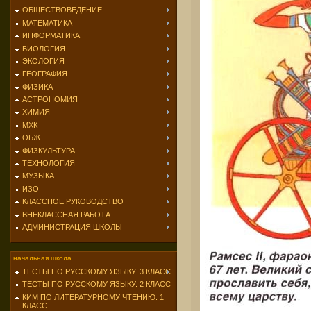
ОБЩЕСТВОВЕДЕНИЕ
МАТЕМАТИКА
ИНФОРМАТИКА
БИОЛОГИЯ
ЭКОЛОГИЯ
ГЕОГРАФИЯ
ФИЗИКА
АСТРОНОМИЯ
ХИМИЯ
МХК
ОБЖ
ФИЗКУЛЬТУРА
ТЕХНОЛОГИЯ
МУЗЫКА
ИЗО
КЛАССНОЕ РУКОВОДСТВО
ВНЕКЛАССНАЯ РАБОТА
АДМИНИСТРАЦИЯ ШКОЛЫ
начальная школа
ТЕСТЫ ПО РУССКОМУ ЯЗЫКУ. 3 КЛАСС
ТЕСТЫ ПО РУССКОМУ ЯЗЫКУ. 2 КЛАСС
КИМ ПО ЛИТЕРАТУРНОМУ ЧТЕНИЮ. 1
КЛАСС