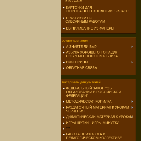
5 КЛАССЕ
КАРТОЧКИ ДЛЯ
ОПРОСА ПО ТЕХНОЛОГИИ. 5 КЛАСС
ПРАКТИКУМ ПО
СЛЕСАРНЫМ РАБОТАМ
ВЫПИЛИВАНИЕ ИЗ ФАНЕРЫ
эрудит-компания
А ЗНАЕТЕ ЛИ ВЫ?
АЗБУКА ХОРОШЕГО ТОНА ДЛЯ
СОВРЕМЕННОГО ШКОЛЬНИКА
ВИКТОРИНЫ
ОБРАТНАЯ СВЯЗЬ
материалы для учителей
ФЕДЕРАЛЬНЫЙ ЗАКОН "ОБ
ОБРАЗОВАНИИ В РОССИЙСКОЙ
ФЕДЕРАЦИИ"
МЕТОДИЧЕСКАЯ КОПИЛКА
РАЗДАТОЧНЫЙ МАТЕРИАЛ К УРОКАМ
ЧЕРЧЕНИЯ
ДИДАКТИЧЕСКИЙ МАТЕРИАЛ К УРОКАМ
ИГРЫ ШУТКИ - ИГРЫ МИНУТКИ
***
РАБОТА ПСИХОЛОГА В
ПЕДАГОГИЧЕСКОМ КОЛЛЕКТИВЕ