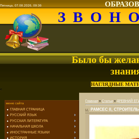
ОБРАЗО
Пятница, 07.08.2026, 09:36
З В О Н 
Было бы желан
знани
НАГЛЯДНЫЕ МАТ
<
Главная
»
Статьи
»
ДРЕВНИЙ ЕГ
меню сайта
РАМСЕС II, СТРОИТЕЛЬ
ГЛАВНАЯ СТРАНИЦА
РУССКИЙ ЯЗЫК
РУССКАЯ ЛИТЕРАТУРА
НАЧАЛЬНАЯ ШКОЛА
ИНОСТРАННЫЕ ЯЗЫКИ
ИСТОРИЯ