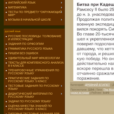
АНГЛИЙСКИЙ ЯЗЫК
МАТЕМАТИКА
ТЕСТЫ ПО ПРЕДМЕТУ "ОКРУЖАЮЩИЙ
МИР"
МУЗЫКА В НАЧАЛЬНОЙ ШКОЛЕ
русский язык
РУССКИЕ ПОСЛОВИЦЫ: ТОЛКОВАНИЕ
И ИЛЛЮСТРАЦИИ
ЗАДАНИЯ ПО ОРФОЭПИИ
ГРАММАТИКА РУССКОГО ЯЗЫКА
ПИШЕМ БЕЗ ОШИБОК
УДИВИТЕЛЬНЫЙ МИР ФРАЗЕОЛОГИИ
ТЕКСТЫ ДЛЯ КОМПЛЕКСНОГО АНАЛИЗА
В 9 КЛАССЕ
ТРЕНИРОВОЧНЫЕ УПРАЖНЕНИЯ ПО
РУССКОМУ ЯЗЫКУ
ПРАКТИЧЕСКИЕ ЗАДАНИЯ ПО
РУССКОМУ ЯЗЫКУ. 5 КЛАСС
Категория
:
ДРЕВНИЙ ЕГИПЕТ
|
Д
ТЕСТОВЫЕ ЗАДАНИЯ ПО РУССКОМУ
ЯЗЫКУ
Просмотров
:
1154
|
Теги
:
The Mus
уроки истории
|
Рейтинг
:
0.0
/
0
ДИДАКТИЧЕСКИЙ МАТЕРИАЛ ПО
РУССКОМУ ЯЗЫКУ
ЗАДАЧИ ПО РУССКОМУ ЯЗЫКУ
ОЦЕНКА КАЧЕСТВА ЗНАНИЙ ПО
РУССКОМУ ЯЗЫКУ. 6 КЛАСС
ТИПОВЫЕ ТЕСТОВЫЕ ЗАДАНИЯ ДЛЯ