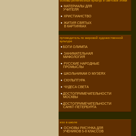
основы религиозных культур и светской этики
МАТЕРИАЛЫ ДЛЯ
УЧИТЕЛЯ
ХРИСТИАНСТВО
ЖИТИЯ СВЯТЫХ
В КАРТИНКАХ
путеводитель по мировой художественной
культуре
БОГИ ОЛИМПА
ЗАНИМАТЕЛЬНАЯ
МИФОЛОГИЯ
РУССКИЕ НАРОДНЫЕ
ПРОМЫСЛЫ
ШКОЛЬНИКАМ О МУЗЕЯХ
СКУЛЬПТУРА
ЧУДЕСА СВЕТА
ДОСТОПРИМЕЧАТЕЛЬНОСТИ
МОСКВЫ
ДОСТОПРИМЕЧАТЕЛЬНОСТИ
САНКТ-ПЕТЕРБУРГА
изо в школе
ОСНОВЫ РИСУНКА ДЛЯ
УЧЕНИКОВ 5-8 КЛАССОВ