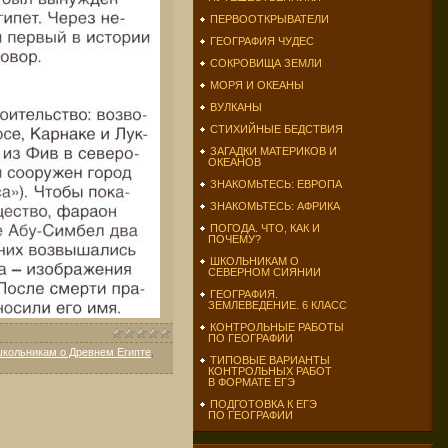
ПЕРВООТКРЫВАТЕЛИ
ГЕОГРАФИЯ ЧУДЕС
СОКРОВИЩА ЗЕМЛИ
МОРЯ И ОКЕАНЫ
ВУЛКАНЫ
СТИХИЙНЫЕ БЕДСТВИЯ
ЗАГАДКИ МАТЕРИКОВ И
ОКЕАНОВ
ЗНАКОМЬТЕСЬ: ЕВРОПА
ЗНАКОМЬТЕСЬ: АФРИКА
ПОГОДА. ЧТО, КАК И
ПОЧЕМУ?
ШКОЛЬНИКАМ О
СЕВЕРНОМ СИЯНИИ
ГЕОГРАФИЯ.
ЗЕМЛЕВЕДЕНИЕ. 6 КЛАСС
КОНТРОЛЬНЫЕ РАБОТЫ
ПО ГЕОГРАФИИ
кольникам о Древнем Египте
,
ТИПОВЫЕ ВАРИАНТЫ
КОНТРОЛЬНЫХ РАБОТ
В ФОРМАТЕ ЕГЭ
ПОДГОТОВКА К ЕГЭ
ПО ГЕОГРАФИИ