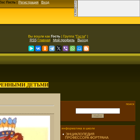
Вас
Гость
|
Регистрация
|
Вход
Вы вошли как
Гость
| Группа "
Гости
" |
RSS
Главная
|
Мой профиль
|
Выход
АРЕННЫМИ ДЕТЬМИ
поиск
информатика в школе
ЭНЦИКЛОПЕДИЯ
ПРОФЕССОРА ФОРТРАНА