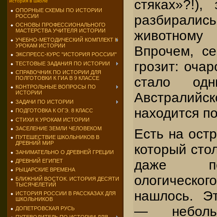
стяках»?!),
история в школе
ОПОРНЫЕ СХЕМЫ ПО ИСТОРИИ
разбирались
РОССИИ
ОСНОВЫ ПРОФЕССИОНАЛЬНОГО
МАСТЕРСТВА УЧИТЕЛЯ ИСТОРИИ
животному
УЧЕБНО-МЕТОДИЧЕСКИЙ КОМПЛЕКТ К
УРОКАМ ИСТОРИИ
Впрочем, се
ЭКСПРЕСС-КУРС "ИСТОРИЯ РОССИИ"
грозит: очар
ТЕСТОВЫЕ ЗАДАНИЯ ПО ИСТОРИИ
СПРАВОЧНИК ПО ИСТОРИИ ДЛЯ
стало од
ПОЛГОТОВКИ К ГИА В 9 КЛАССЕ
КОНТРОЛЬНЫЕ ВОПРОСЫ ПО
ИСТОРИИ
Австралий
ЗАДАЧИ ПО ИСТОРИИ
находится по
ПОДГОТОВКА К ОГЭ. 8 КЛАСС
СТИХИ К УРОКАМ ИСТОРИИ
ЗАСЕЛЕНИЕ ЗЕМЛИ ЧЕЛОВЕКОМ
Есть на ост
ПУТЕШЕСТВИЕ ШКОЛЬНИКОВ В
ДРЕВНИЙ МИР
который сто
ЗАНИМАТЕЛЬНО О ДРЕВНЕЙ ГРЕЦИИ
даже по
ДРЕВНИЙ ЕГИПЕТ
РЫЦАРСКИЕ ВРЕМЕНА
ологическ
БЛИЖНИЙ ВОСТОК. ИСТОРИЯ ДЕСЯТИ
ТЫСЯЧЕЛЕТИЙ
нашлось. Эт
ИСТОРИЯ РОССИИ В РАССКАЗАХ ДЛЯ
ШКОЛЬНИКОВ
— неболь
ДОПЕТРОВСКАЯ РУСЬ