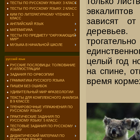
только листв
ТЕСТЫ ПО РУССКОМУ ЯЗЫКУ. 3 КЛАСС
эвкалиптов
ТЕСТЫ ПО РУССКОМУ ЯЗЫКУ. 2 КЛАСС
КИМ ПО ЛИТЕРАТУРНОМУ ЧТЕНИЮ. 1
зави­сят от
КЛАСС
АНГЛИЙСКИЙ ЯЗЫК
деревьев
МАТЕМАТИКА
ТЕСТЫ ПО ПРЕДМЕТУ "ОКРУЖАЮЩИЙ
трогательно
МИР"
МУЗЫКА В НАЧАЛЬНОЙ ШКОЛЕ
единст­венн
целый год н
русский язык
РУССКИЕ ПОСЛОВИЦЫ: ТОЛКОВАНИЕ
на спине, от
И ИЛЛЮСТРАЦИИ
ЗАДАНИЯ ПО ОРФОЭПИИ
время корме
ГРАММАТИКА РУССКОГО ЯЗЫКА
ПИШЕМ БЕЗ ОШИБОК
УДИВИТЕЛЬНЫЙ МИР ФРАЗЕОЛОГИИ
ТЕКСТЫ ДЛЯ КОМПЛЕКСНОГО АНАЛИЗА
В 9 КЛАССЕ
ТРЕНИРОВОЧНЫЕ УПРАЖНЕНИЯ ПО
РУССКОМУ ЯЗЫКУ
ПРАКТИЧЕСКИЕ ЗАДАНИЯ ПО
РУССКОМУ ЯЗЫКУ. 5 КЛАСС
ТЕСТОВЫЕ ЗАДАНИЯ ПО РУССКОМУ
ЯЗЫКУ
ДИДАКТИЧЕСКИЙ МАТЕРИАЛ ПО
РУССКОМУ ЯЗЫКУ