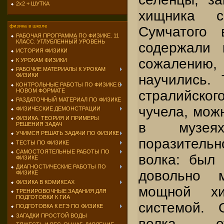
2х2 + ШУТКА
хищника с
физика в школе
Сумчатого 
РАБОЧАЯ ПРОГРАММА ПО ФИЗИКЕ. 11
КЛАСС. УГЛУБЛЕННЫЙ УРОВЕНЬ
со­держали 
ИСТОРИЯ ФИЗИКИ
сожалению, 
К УРОКАМ ФИЗИКИ
РАБОЧИЕ МАТЕРИАЛЫ К УРОКАМ
научились. 
ФИЗИКИ
КОНТРОЛЬНЫЕ РАБОТЫ ПО ФИЗИКЕ В
НОВОМ ФОРМАТЕ
стралийского
РАЗДАТОЧНЫЙ МАТЕРИАЛ ПО ФИЗИКЕ
чучела, мож
ФИЗИЧЕСКИЕ ДЕМОНСТРАЦИИ
ФИЗИКА. ТЕОРИЯ И ПРИМЕРЫ
в музея
РЕШЕНИЯ ЗАДАЧ
УЧИМСЯ РЕШАТЬ ЗАДАЧИ ПО ФИЗИКЕ
поразительн
ТЕСТЫ ПО ФИЗИКЕ
САМОСТОЯТЕЛЬНЫЕ РАБОТЫ ПО
волка: был 
ФИЗИКЕ
ДИАГНОСТИЧЕСКИЕ РАБОТЫ ПО
довольно м
ФИЗИКЕ
ФИЗИКА В КОМИКСАХ
мощной хи
ТРЕНИРОВОЧНЫЕ ЗАДАНИЯ ДЛЯ
ПОДГОТОВКИ К ГИА
системой. О
ПОДГОТОВКА К ЕГЭ ПО ФИЗИКЕ
ЗАГАДКИ ПРОСТОЙ ВОДЫ
волка от