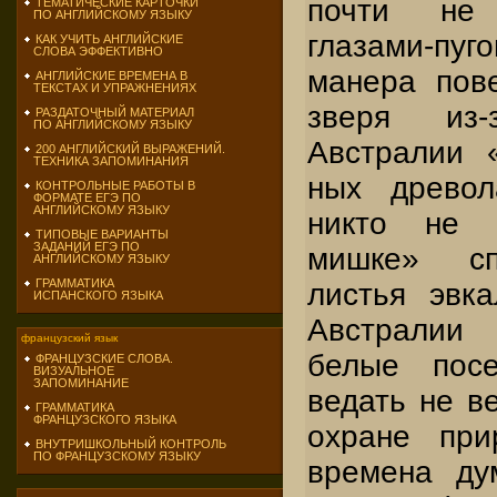
почти не 
ТЕМАТИЧЕСКИЕ КАРТОЧКИ
ПО АНГЛИЙСКОМУ ЯЗЫКУ
глазами-п
КАК УЧИТЬ АНГЛИЙСКИЕ
СЛОВА ЭФФЕКТИВНО
манера пов
АНГЛИЙСКИЕ ВРЕМЕНА В
ТЕКСТАХ И УПРАЖНЕНИЯХ
зверя из-
РАЗДАТОЧНЫЙ МАТЕРИАЛ
ПО АНГЛИЙСКОМУ ЯЗЫКУ
Австралии «
200 АНГЛИЙСКИЙ ВЫРАЖЕНИЙ.
ТЕХНИКА ЗАПОМИНАНИЯ
ных древол
КОНТРОЛЬНЫЕ РАБОТЫ В
ФОРМАТЕ ЕГЭ ПО
АНГЛИЙСКОМУ ЯЗЫКУ
никто не 
ТИПОВЫЕ ВАРИАНТЫ
ЗАДАНИЙ ЕГЭ ПО
мишке» сп
АНГЛИЙСКОМУ ЯЗЫКУ
ГРАММАТИКА
листья эвка
ИСПАНСКОГО ЯЗЫКА
Австралии 
французский язык
белые пос
ФРАНЦУЗСКИЕ СЛОВА.
ВИЗУАЛЬНОЕ
ЗАПОМИНАНИЕ
ведать не в
ГРАММАТИКА
ФРАНЦУЗСКОГО ЯЗЫКА
охране при
ВНУТРИШКОЛЬНЫЙ КОНТРОЛЬ
ПО ФРАНЦУЗСКОМУ ЯЗЫКУ
времена ду