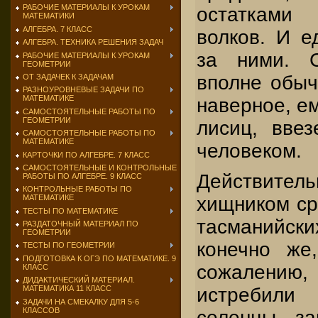
РАБОЧИЕ МАТЕРИАЛЫ К УРОКАМ
остатками 
МАТЕМАТИКИ
АЛГЕБРА. 7 КЛАСС
волков. И е
АЛГЕБРА. ТЕХНИКА РЕШЕНИЯ ЗАДАЧ
за ними. С
РАБОЧИЕ МАТЕРИАЛЫ К УРОКАМ
ГЕОМЕТРИИ
вполне обыч
ОТ ЗАДАЧЕК К ЗАДАЧАМ
РАЗНОУРОВНЕВЫЕ ЗАДАЧИ ПО
МАТЕМАТИКЕ
наверное, е
САМОСТОЯТЕЛЬНЫЕ РАБОТЫ ПО
ГЕОМЕТРИИ
лисиц, вве
САМОСТОЯТЕЛЬНЫЕ РАБОТЫ ПО
МАТЕМАТИКЕ
человеком.
КАРТОЧКИ ПО АЛГЕБРЕ. 7 КЛАСС
САМОСТОЯТЕЛЬНЫЕ И КОНТРОЛЬНЫЕ
Действител
РАБОТЫ ПО АЛГЕБРЕ. 9 КЛАСС
КОНТРОЛЬНЫЕ РАБОТЫ ПО
хищником ср
МАТЕМАТИКЕ
ТЕСТЫ ПО МАТЕМАТИКЕ
тасманийс
РАЗДАТОЧНЫЙ МАТЕРИАЛ ПО
ГЕОМЕТРИИ
конечно же,
ТЕСТЫ ПО ГЕОМЕТРИИ
ПОДГОТОВКА К ОГЭ ПО МАТЕМАТИКЕ. 9
сожалению,
КЛАСС
ДИДАКТИЧЕСКИЙ МАТЕРИАЛ.
истребили
МАТЕМАТИКА 11 КЛАСС
ЗАДАЧИ НА СМЕКАЛКУ ДЛЯ 5-6
КЛАССОВ
селенцы, з