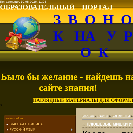
Понедельник, 10.08.2026, 11:03
ОБРАЗОВАТЕЛЬНЫЙ ПОРТАЛ
З В О Н 
К НА У 
О К
Было бы желание - найдешь н
сайте знания!
НАГЛЯДНЫЕ МАТЕРИАЛЫ ДЛЯ ОФОРМЛ
<
Главная
»
Статьи
»
БИОЛОГИЯ
меню сайта
ПЛЮШЕВЫЕ МИШКИ И 
ГЛАВНАЯ СТРАНИЦА
РУССКИЙ ЯЗЫК