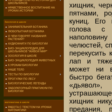
ПУТЕВОДИТЕЛЬ ПО ИСТОРИИ ДЛЯ
хищник, чер
ШКОЛЬНИКОВ
НРАВСТВЕННОЕ ВОСПИТАНИЕ НА
УРОКАХ ИСТОРИИ
пятнами, ро
куниц. Его
биология в школе
голова с 
ЗАНИМАТЕЛЬНАЯ БОТАНИКА
ЛЮБОПЫТНАЯ БОТАНИКА
наполо­вину
О ЧЕМ ГОВОРЯТ НАЗВАНИЯ
РАСТЕНИЙ?
челюстей, с
АУДИОКНИГИ ПО БИОЛОГИИ
БИО-ЭНЦИКЛОПЕДИЯ ДЛЯ
перекусить к
ШКОЛЬНИКОВ "ЖИВОЙ МИР"
ЗООЛОГИЯ В ШКОЛЕ
лап и тяж
БИО-ЭНЦИКЛОПЕДИЯ ЖИВОТНЫХ
К УРОКАМ БИОЛОГИИ
может ни в
НАШЕ ТЕЛО
ТЕСТЫ ПО БИОЛОГИИ
быстро бега
ПРОГУЛКИ ПО ЛЕСУ
«дьявол»,
БИОЛОГИЧЕСКИЕ ЛЕГЕНДЫ
ЛАБОРАТОРНЫЙ ПРАКТИКУМ ПО
устрашающем
БИОЛОГИИ
хищник нику
математика в школе
предания, 
РАБОТА С ТЕКСТОМ НА УРОКАХ
МАТЕМАТИКИ