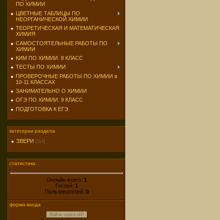
ПО ХИМИИ
ЦВЕТНЫЕ ТАБЛИЦЫ ПО
НЕОРГАНИЧЕСКОЙ ХИМИИ
ТЕОРЕТИЧЕСКАЯ И МАТЕМАТИЧЕСКАЯ
ХИМИЯ
САМОСТОЯТЕЛЬНЫЕ РАБОТЫ ПО
ХИМИИ
КИМ ПО ХИМИИ. 8 КЛАСС
ТЕСТЫ ПО ХИМИИ
ПРОВЕРОЧНЫЕ РАБОТЫ ПО ХИМИИ в
10-11 КЛАССАХ
ЗАНИМАТЕЛЬНО О ХИМИИ
ОГЭ ПО ХИМИИ. 9 КЛАСС
ПОДГОТОВКА К ЕГЭ
категории раздела
ЗВЕРИ
[114]
статистика
Онлайн всего:
1
Гостей:
1
Пользователей:
0
форма входа
Войти через uID