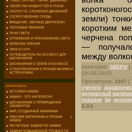
ТЯЖЕСТЬ И ВЕС. РЫЧАГ. ДАВЛЕНИЕ
СВОЙСТВА ЖИДКОСТЕЙ И ГАЗОВ
коротконог
СКОРОСТЬ. СЛОЖЕНИЕ ДВИЖЕНИЙ
земли) тонк
СОПРОТИВЛЕНИЕ СРЕДЫ
ВРАЩЕНИЕ. «ВЕЧНЫЕ ДВИГАТЕЛИ»
коротким ме
ТЕПЛОВЫЕ ЯВЛЕНИЯ
ЛУЧИ СВЕТА
черчена по
ОТРАЖЕНИЕ И ПРЕЛОМЛЕНИЕ СВЕТА
ИЛЛЮЗИИ ЗРЕНИЯ
— получа­л
ЗВУК И СЛУХ
между волко
ПУТЕВОДИТЕЛЬ ПО КОСМОСУ ДЛЯ
ШКОЛЬНИКОВ
ШКОЛЬНИКАМ О ЗЕМЛЕ И КОСМОСЕ
Категория
:
ЗВЕРИ
|
СТИХОТВОРЕНИЯ К УРОКАМ ФИЗИКИ И
(26.09.2016)
АСТРОНОМИИ
Просмотров
:
1047
|
химия в школе
учителя
,
дидактичес
ИСТОРИЯ ХИМИИ
интересный материа
ХИМИЯ - ЭТО ИНТЕРЕСНО
повадки
,
би
,
интере
ШКОЛЬНИКАМ О ПРЕВРАЩЕНИИ
5.0
/
1
ЭЛЕМЕНТОВ
МИР, СОЗДАННЫЙ ХИМИКАМИ
РАБОЧИЕ МАТЕРИАЛЫ К УРОКАМ
ХИМИИ
РАСЧЕТНЫЕ ЗАДАЧИ ПО ХИМИИ
ЗАДАЧИ ПОВЫШЕННОЙ ТРУДНОСТИ