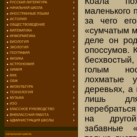
Коала
пох
РУССКАЯ ЛИТЕРАТУРА
НАЧАЛЬНАЯ ШКОЛА
маленького п
ИНОСТРАННЫЕ ЯЗЫКИ
за чего его
ИСТОРИЯ
ОБЩЕСТВОВЕДЕНИЕ
«сумчатым м
МАТЕМАТИКА
ИНФОРМАТИКА
деле он род
БИОЛОГИЯ
опоссумов. К
ЭКОЛОГИЯ
ГЕОГРАФИЯ
бесхвостый,
ФИЗИКА
АСТРОНОМИЯ
голым но
ХИМИЯ
МХК
лохматые у
ОБЖ
деревьях, а
ФИЗКУЛЬТУРА
ТЕХНОЛОГИЯ
лишь дл
МУЗЫКА
ИЗО
перебраться
КЛАССНОЕ РУКОВОДСТВО
ВНЕКЛАССНАЯ РАБОТА
на друго
АДМИНИСТРАЦИЯ ШКОЛЫ
забавные 
начальная школа