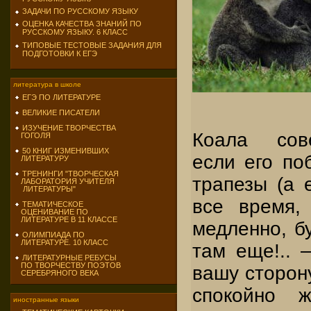
ЗАДАЧИ ПО РУССКОМУ ЯЗЫКУ
ОЦЕНКА КАЧЕСТВА ЗНАНИЙ ПО
РУССКОМУ ЯЗЫКУ. 6 КЛАСС
ТИПОВЫЕ ТЕСТОВЫЕ ЗАДАНИЯ ДЛЯ
ПОДГОТОВКИ К ЕГЭ
литература в школе
ЕГЭ ПО ЛИТЕРАТУРЕ
ВЕЛИКИЕ ПИСАТЕЛИ
ИЗУЧЕНИЕ ТВОРЧЕСТВА
Коала сов
ГОГОЛЯ
50 КНИГ ИЗМЕНИВШИХ
если его по
ЛИТЕРАТУРУ
ТРЕНИНГИ "ТВОРЧЕСКАЯ
трапезы (а 
ЛАБОРАТОРИЯ УЧИТЕЛЯ
ЛИТЕРАТУРЫ"
все время, 
ТЕМАТИЧЕСКОЕ
ОЦЕНИВАНИЕ ПО
ЛИТЕРАТУРЕ В 11 КЛАССЕ
медленно, б
ОЛИМПИАДА ПО
ЛИТЕРАТУРЕ. 10 КЛАСС
там еще!.. 
ЛИТЕРАТУРНЫЕ РЕБУСЫ
ПО ТВОРЧЕСТВУ ПОЭТОВ
вашу сторон
СЕРЕБРЯНОГО ВЕКА
спокойно ж
иностранные языки