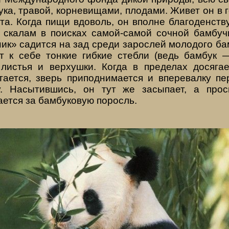
ка, травой, корневищами, плодами. Живет он в
та. Когда пищи вдоволь, он вполне бла­годенств
 скалам в поисках самой-самой сочной бамбу­ч
к» са­дится на зад среди зарослей молодого ба
т к себе тон­кие гибкие стебли (ведь бамбук —
листья и верхушки. Когда в пределах досяга
тается, зверь приподнимает­ся и вперевалку пе
у. Насытившись, он тут же засыпает, а про
ет­ся за бамбуковую поросль.