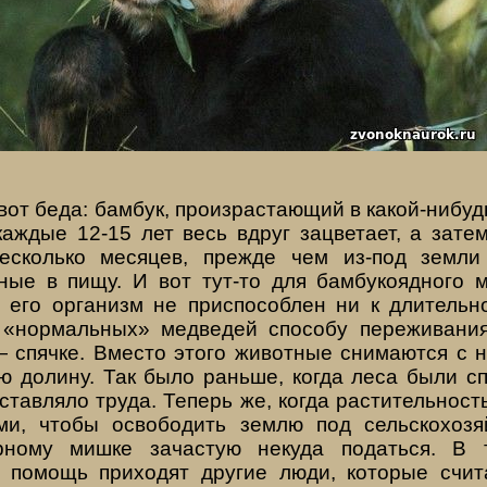
 вот беда: бамбук, произ­растающий в какой-нибуд
аждые 12-15 лет весь вдруг зацветает, а зате
есколько месяцев, прежде чем из-под земли
д­ные в пищу. И вот тут-то для бамбукоядного 
его ор­ганизм не приспособлен ни к длительно
«нормаль­ных» медведей способу переживания
 спячке. Вместо этого животные снимаются с 
ю долину. Так было раньше, когда леса были с
ставляло труда. Теперь же, когда растительност
и, чтобы освободить землю под сельскохозя
рному мишке зачастую некуда подать­ся. В т
 помощь приходят другие люди, которые счи­