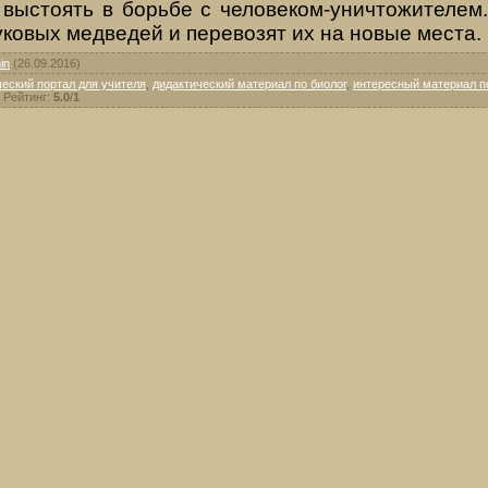
 высто­ять в борьбе с человеком-уничтожителем
овых медве­дей и перевозят их на новые места.
in
(26.09.2016)
еский портал для учителя
,
дидактический материал по биолог
,
интересный материал п
|
Рейтинг
:
5.0
/
1