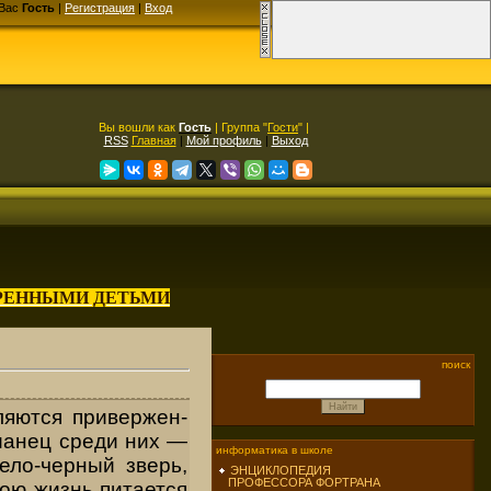
Вас
Гость
|
Регистрация
|
Вход
Вы вошли как
Гость
| Группа "
Гости
" |
RSS
Главная
|
Мой профиль
|
Выход
АРЕННЫМИ ДЕТЬМИ
поиск
ляются привержен­
ианец среди них —
информатика в школе
ело-черный зверь,
ЭНЦИКЛОПЕДИЯ
ПРОФЕССОРА ФОРТРАНА
ою жизнь питается