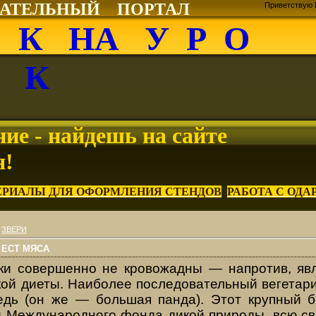
ВАТЕЛЬНЫЙ ПОРТАЛ
Приветствую 
О К НА У Р О
К
ие - найдешь на сайте
я!
ЕРИАЛЫ ДЛЯ ОФОРМЛЕНИЯ СТЕНДОВ
РАБОТА С ОД
»
ЗВЕРИ
 ЕСТ МЯСА
и совершенно не кро­вожадны — напротив, яв
кой диеты. Наиболее после­довательный вегетар
едь (он же — большая панда). Этот крупный б
 Международного фонда дикой при­роды, всю св