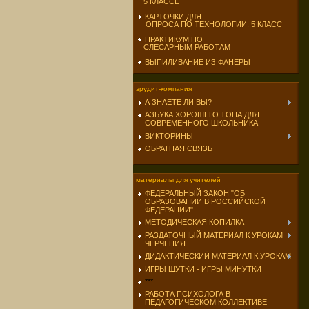
5 КЛАССЕ
КАРТОЧКИ ДЛЯ
ОПРОСА ПО ТЕХНОЛОГИИ. 5 КЛАСС
ПРАКТИКУМ ПО
СЛЕСАРНЫМ РАБОТАМ
ВЫПИЛИВАНИЕ ИЗ ФАНЕРЫ
эрудит-компания
А ЗНАЕТЕ ЛИ ВЫ?
АЗБУКА ХОРОШЕГО ТОНА ДЛЯ
СОВРЕМЕННОГО ШКОЛЬНИКА
ВИКТОРИНЫ
ОБРАТНАЯ СВЯЗЬ
материалы для учителей
ФЕДЕРАЛЬНЫЙ ЗАКОН "ОБ
ОБРАЗОВАНИИ В РОССИЙСКОЙ
ФЕДЕРАЦИИ"
МЕТОДИЧЕСКАЯ КОПИЛКА
РАЗДАТОЧНЫЙ МАТЕРИАЛ К УРОКАМ
ЧЕРЧЕНИЯ
ДИДАКТИЧЕСКИЙ МАТЕРИАЛ К УРОКАМ
ИГРЫ ШУТКИ - ИГРЫ МИНУТКИ
***
РАБОТА ПСИХОЛОГА В
ПЕДАГОГИЧЕСКОМ КОЛЛЕКТИВЕ