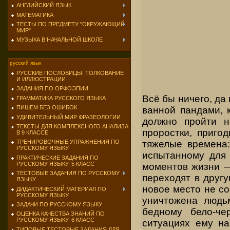
АНГЛИЙСКИЙ ЯЗЫК
МАТЕМАТИКА
ТЕСТЫ ПО ПРЕДМЕТУ "ОКРУЖАЮЩИЙ
МИР"
МУЗЫКА В НАЧАЛЬНОЙ ШКОЛЕ
русский язык
РУССКИЕ ПОСЛОВИЦЫ: ТОЛКОВАНИЕ
И ИЛЛЮСТРАЦИИ
ЗАДАНИЯ ПО ОРФОЭПИИ
Всё бы ничего, да
ГРАММАТИКА РУССКОГО ЯЗЫКА
ПИШЕМ БЕЗ ОШИБОК
ванной пандами, к
УДИВИТЕЛЬНЫЙ МИР ФРАЗЕОЛОГИИ
должно пройти н
ТЕКСТЫ ДЛЯ КОМПЛЕКСНОГО АНАЛИЗА
проростки, приго
В 9 КЛАССЕ
тяжелые времена: 
ТРЕНИРОВОЧНЫЕ УПРАЖНЕНИЯ ПО
РУССКОМУ ЯЗЫКУ
испытанному для 
ПРАКТИЧЕСКИЕ ЗАДАНИЯ ПО
РУССКОМУ ЯЗЫКУ. 5 КЛАСС
моментов жизни —
ТЕСТОВЫЕ ЗАДАНИЯ ПО РУССКОМУ
переходят в другу
ЯЗЫКУ
новое место не со
ДИДАКТИЧЕСКИЙ МАТЕРИАЛ ПО
РУССКОМУ ЯЗЫКУ
уничтожена людьм
ЗАДАЧИ ПО РУССКОМУ ЯЗЫКУ
бедному бело-че
ОЦЕНКА КАЧЕСТВА ЗНАНИЙ ПО
РУССКОМУ ЯЗЫКУ. 6 КЛАСС
ситуациях ему на
ТИПОВЫЕ ТЕСТОВЫЕ ЗАДАНИЯ ДЛЯ