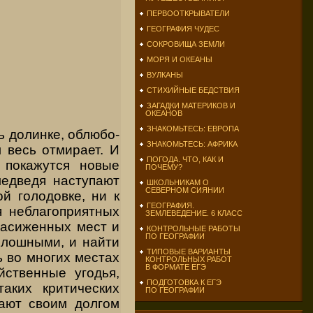
ПЕРВООТКРЫВАТЕЛИ
ГЕОГРАФИЯ ЧУДЕС
СОКРОВИЩА ЗЕМЛИ
МОРЯ И ОКЕАНЫ
ВУЛКАНЫ
СТИХИЙНЫЕ БЕДСТВИЯ
ЗАГАДКИ МАТЕРИКОВ И
ОКЕАНОВ
ЗНАКОМЬТЕСЬ: ЕВРОПА
ь долинке, облюбо­
ЗНАКОМЬТЕСЬ: АФРИКА
м весь отмирает. И
ПОГОДА. ЧТО, КАК И
 покажутся новые
ПОЧЕМУ?
медведя наступают
ШКОЛЬНИКАМ О
СЕВЕРНОМ СИЯНИИ
й го­лодовке, ни к
ГЕОГРАФИЯ.
 неблаго­приятных
ЗЕМЛЕВЕДЕНИЕ. 6 КЛАСС
насиженных мест и
КОНТРОЛЬНЫЕ РАБОТЫ
ПО ГЕОГРАФИИ
плошными, и най­ти
ТИПОВЫЕ ВАРИАНТЫ
ь во многих местах
КОНТРОЛЬНЫХ РАБОТ
В ФОРМАТЕ ЕГЭ
йственные угодья,
ПОДГОТОВКА К ЕГЭ
аких критических
ПО ГЕОГРАФИИ
тают своим долгом