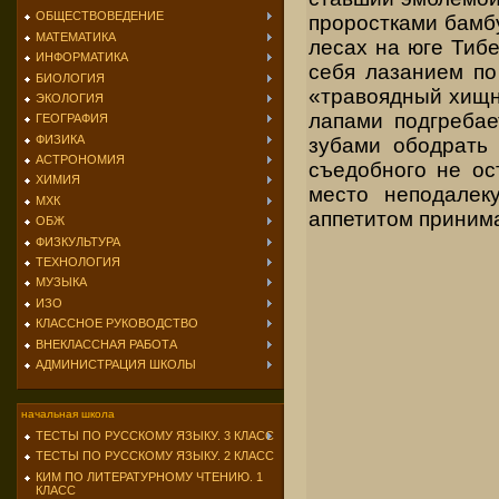
ОБЩЕСТВОВЕДЕНИЕ
проростками бамбу
МАТЕМАТИКА
лесах на юге Тибе
ИНФОРМАТИКА
себя лазанием по
БИОЛОГИЯ
«травоядный хищни
ЭКОЛОГИЯ
лапами подгребае
ГЕОГРАФИЯ
ФИЗИКА
зубами ободрать 
АСТРОНОМИЯ
съедобного не ос
ХИМИЯ
место не­подалек
МХК
аппетитом принима
ОБЖ
ФИЗКУЛЬТУРА
ТЕХНОЛОГИЯ
МУЗЫКА
ИЗО
КЛАССНОЕ РУКОВОДСТВО
ВНЕКЛАССНАЯ РАБОТА
АДМИНИСТРАЦИЯ ШКОЛЫ
начальная школа
ТЕСТЫ ПО РУССКОМУ ЯЗЫКУ. 3 КЛАСС
ТЕСТЫ ПО РУССКОМУ ЯЗЫКУ. 2 КЛАСС
КИМ ПО ЛИТЕРАТУРНОМУ ЧТЕНИЮ. 1
КЛАСС