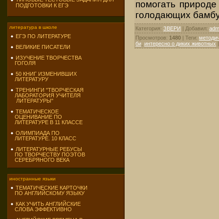
помогать природе
ПОДГОТОВКИ К ЕГЭ
голодающих бамбук
литература в школе
Категория
:
ЗВЕРИ
|
Добавил
:
adm
ЕГЭ ПО ЛИТЕРАТУРЕ
Просмотров
:
1480
|
Теги
:
методич
би
,
интересно о диких животных
ВЕЛИКИЕ ПИСАТЕЛИ
ИЗУЧЕНИЕ ТВОРЧЕСТВА
ГОГОЛЯ
50 КНИГ ИЗМЕНИВШИХ
ЛИТЕРАТУРУ
ТРЕНИНГИ "ТВОРЧЕСКАЯ
ЛАБОРАТОРИЯ УЧИТЕЛЯ
ЛИТЕРАТУРЫ"
ТЕМАТИЧЕСКОЕ
ОЦЕНИВАНИЕ ПО
ЛИТЕРАТУРЕ В 11 КЛАССЕ
ОЛИМПИАДА ПО
ЛИТЕРАТУРЕ. 10 КЛАСС
ЛИТЕРАТУРНЫЕ РЕБУСЫ
ПО ТВОРЧЕСТВУ ПОЭТОВ
СЕРЕБРЯНОГО ВЕКА
иностранные языки
ТЕМАТИЧЕСКИЕ КАРТОЧКИ
ПО АНГЛИЙСКОМУ ЯЗЫКУ
КАК УЧИТЬ АНГЛИЙСКИЕ
СЛОВА ЭФФЕКТИВНО