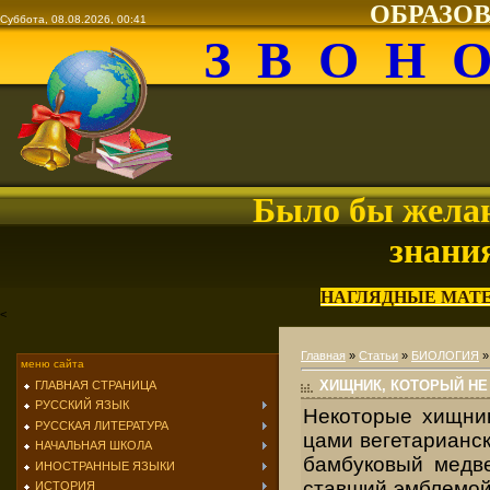
ОБРАЗО
Суббота, 08.08.2026, 00:41
З В О Н 
Было бы желан
знани
НАГЛЯДНЫЕ МАТ
<
Главная
»
Статьи
»
БИОЛОГИЯ
меню сайта
ХИЩНИК, КОТОРЫЙ НЕ
ГЛАВНАЯ СТРАНИЦА
РУССКИЙ ЯЗЫК
Некоторые хищник
РУССКАЯ ЛИТЕРАТУРА
цами вегетарианс
НАЧАЛЬНАЯ ШКОЛА
бам­буковый медв
ИНОСТРАННЫЕ ЯЗЫКИ
ставший эмблемой
ИСТОРИЯ