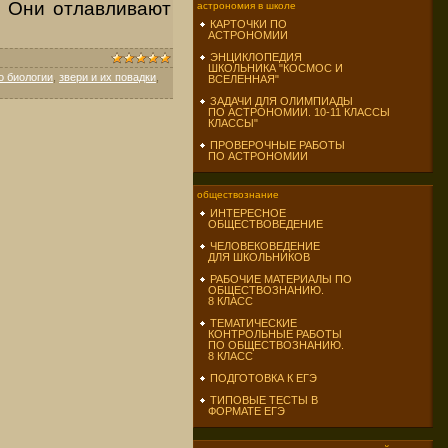
. Они отлавливают
астрономия в школе
КАРТОЧКИ ПО
АСТРОНОМИИ
ЭНЦИКЛОПЕДИЯ
ШКОЛЬНИКА "КОСМОС И
о биологии
,
звери и их повадки
,
ВСЕЛЕННАЯ"
ЗАДАЧИ ДЛЯ ОЛИМПИАДЫ
ПО АСТРОНОМИИ. 10-11 КЛАССЫ
КЛАССЫ"
ПРОВЕРОЧНЫЕ РАБОТЫ
ПО АСТРОНОМИИ
обществознание
ИНТЕРЕСНОЕ
ОБЩЕСТВОВЕДЕНИЕ
ЧЕЛОВЕКОВЕДЕНИЕ
ДЛЯ ШКОЛЬНИКОВ
РАБОЧИЕ МАТЕРИАЛЫ ПО
ОБЩЕСТВОЗНАНИЮ.
8 КЛАСС
ТЕМАТИЧЕСКИЕ
КОНТРОЛЬНЫЕ РАБОТЫ
ПО ОБЩЕСТВОЗНАНИЮ.
8 КЛАСС
ПОДГОТОВКА К ЕГЭ
ТИПОВЫЕ ТЕСТЫ В
ФОРМАТЕ ЕГЭ