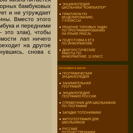
ЭНЦИКЛОПЕДИЯ
 горных бамбуковых
ШКОЛЬНИКА "КОМПЬЮТЕР"
ует и не утруждает
ПРАКТИКУМ ПО
МОДЕЛИРОВАНИЮ.
ины. Вместо этого
7-9 КЛАССЫ
мбу­ка и передними
РЕШЕНИЕ ТИПОВЫХ ЗАДАЧ
ПО ПРОГРАММИРОВАНИЮ
 это злак), чтобы
НА ЯЗЫКЕ PASCAL
емости лап ничего
ПОДГОТОВКА К ЕГЭ
ПО ИНФОРМАТИКЕ
реходит на другое
ДИАГНОСТИЧЕСКИЕ
снувшись, снова с
РАБОТЫ ПО
ИНФОРМАТИКЕ. 11 КЛАСС
география в школе
ГЕОГРАФИЧЕСКАЯ
ЭНЦИКЛОПЕДИЯ
ЗАНИМАТЕЛЬНАЯ
ГЕОГРАФИЯ
ЭНЦИКЛОПЕДИЯ
ГЕОГРАФИЯ РОССИИ
СПРАВОЧНИК ДЛЯ ШКОЛЬНИКОВ
ПО ГЕОГРАФИИ
ЗАГАДКИ ТОПОНИМИКИ
ФИТОГЕОГРАФИЯ ДЛЯ
ШКОЛЬНИКОВ
РУССКИЕ
ПУТЕШЕСТВЕННИКИ