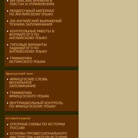
АНГЛИЙСКИЕ ВРЕМЕНА В
ТЕКСТАХ И УПРАЖНЕНИЯХ
РАЗДАТОЧНЫЙ МАТЕРИАЛ
ПО АНГЛИЙСКОМУ ЯЗЫКУ
200 АНГЛИЙСКИЙ ВЫРАЖЕНИЙ.
ТЕХНИКА ЗАПОМИНАНИЯ
КОНТРОЛЬНЫЕ РАБОТЫ В
ФОРМАТЕ ЕГЭ ПО
АНГЛИЙСКОМУ ЯЗЫКУ
ТИПОВЫЕ ВАРИАНТЫ
ЗАДАНИЙ ЕГЭ ПО
АНГЛИЙСКОМУ ЯЗЫКУ
ГРАММАТИКА
ИСПАНСКОГО ЯЗЫКА
французский язык
ФРАНЦУЗСКИЕ СЛОВА.
ВИЗУАЛЬНОЕ
ЗАПОМИНАНИЕ
ГРАММАТИКА
ФРАНЦУЗСКОГО ЯЗЫКА
ВНУТРИШКОЛЬНЫЙ КОНТРОЛЬ
ПО ФРАНЦУЗСКОМУ ЯЗЫКУ
история в школе
ОПОРНЫЕ СХЕМЫ ПО ИСТОРИИ
РОССИИ
ОСНОВЫ ПРОФЕССИОНАЛЬНОГО
МАСТЕРСТВА УЧИТЕЛЯ ИСТОРИИ