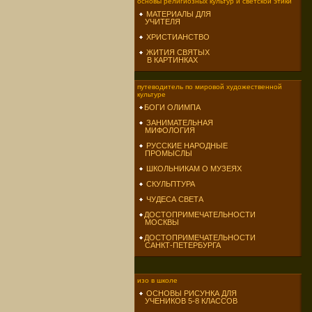
основы религиозных культур и светской этики
МАТЕРИАЛЫ ДЛЯ
УЧИТЕЛЯ
ХРИСТИАНСТВО
ЖИТИЯ СВЯТЫХ
В КАРТИНКАХ
путеводитель по мировой художественной
культуре
БОГИ ОЛИМПА
ЗАНИМАТЕЛЬНАЯ
МИФОЛОГИЯ
РУССКИЕ НАРОДНЫЕ
ПРОМЫСЛЫ
ШКОЛЬНИКАМ О МУЗЕЯХ
СКУЛЬПТУРА
ЧУДЕСА СВЕТА
ДОСТОПРИМЕЧАТЕЛЬНОСТИ
МОСКВЫ
ДОСТОПРИМЕЧАТЕЛЬНОСТИ
САНКТ-ПЕТЕРБУРГА
изо в школе
ОСНОВЫ РИСУНКА ДЛЯ
УЧЕНИКОВ 5-8 КЛАССОВ