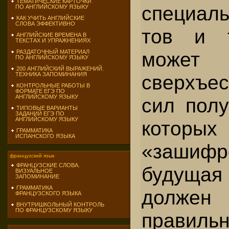
ТЕМАТИЧЕСКИЕ КАРТОЧКИ
специал
ПО АНГЛИЙСКОМУ ЯЗЫКУ
КАК УЧИТЬ АНГЛИЙСКИЕ
СЛОВА ЭФФЕКТИВНО
тов и т
АНГЛИЙСКИЕ ВРЕМЕНА В
ТЕКСТАХ И УПРАЖНЕНИЯХ
может 
РАЗДАТОЧНЫЙ МАТЕРИАЛ
ПО АНГЛИЙСКОМУ ЯЗЫКУ
200 АНГЛИЙСКИЙ ВЫРАЖЕНИЙ.
ТЕХНИКА ЗАПОМИНАНИЯ
сверхъес
КОНТРОЛЬНЫЕ РАБОТЫ В
ФОРМАТЕ ЕГЭ ПО
АНГЛИЙСКОМУ ЯЗЫКУ
сил полу
ТИПОВЫЕ ВАРИАНТЫ
ЗАДАНИЙ ЕГЭ ПО
АНГЛИЙСКОМУ ЯЗЫКУ
которых
ГРАММАТИКА
ИСПАНСКОГО ЯЗЫКА
«зашиф
французский язык
ФРАНЦУЗСКИЕ СЛОВА.
будущая 
ВИЗУАЛЬНОЕ
ЗАПОМИНАНИЕ
ГРАММАТИКА
должен 
ФРАНЦУЗСКОГО ЯЗЫКА
ВНУТРИШКОЛЬНЫЙ КОНТРОЛЬ
ПО ФРАНЦУЗСКОМУ ЯЗЫКУ
пра­виль