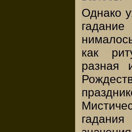
Однако у
гадани
нималос
как рит
разная 
Рождеств
праздник
Мистиче
гадани
знач