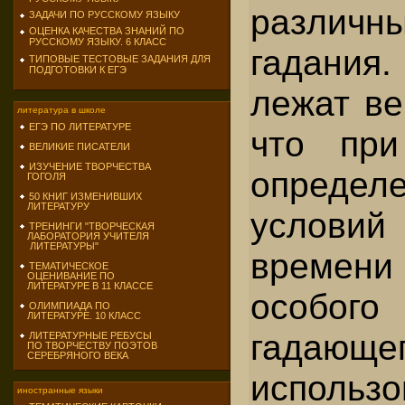
различ
ЗАДАЧИ ПО РУССКОМУ ЯЗЫКУ
ОЦЕНКА КАЧЕСТВА ЗНАНИЙ ПО
РУССКОМУ ЯЗЫКУ. 6 КЛАСС
гадания.
ТИПОВЫЕ ТЕСТОВЫЕ ЗАДАНИЯ ДЛЯ
ПОДГОТОВКИ К ЕГЭ
лежат ве
литература в школе
ЕГЭ ПО ЛИТЕРАТУРЕ
что при
ВЕЛИКИЕ ПИСАТЕЛИ
ИЗУЧЕНИЕ ТВОРЧЕСТВА
определ
ГОГОЛЯ
50 КНИГ ИЗМЕНИВШИХ
ЛИТЕРАТУРУ
услови
ТРЕНИНГИ "ТВОРЧЕСКАЯ
ЛАБОРАТОРИЯ УЧИТЕЛЯ
ЛИТЕРАТУРЫ"
времен
ТЕМАТИЧЕСКОЕ
ОЦЕНИВАНИЕ ПО
ЛИТЕРАТУРЕ В 11 КЛАССЕ
особог
ОЛИМПИАДА ПО
ЛИТЕРАТУРЕ. 10 КЛАСС
гадаю­щег
ЛИТЕРАТУРНЫЕ РЕБУСЫ
ПО ТВОРЧЕСТВУ ПОЭТОВ
СЕРЕБРЯНОГО ВЕКА
использо
иностранные языки