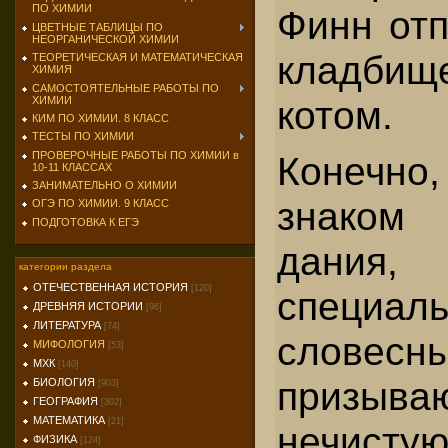
ПО ХИМИИ
Финн отп
ЦВЕТНЫЕ ТАБЛИЦЫ ПО
НЕОРГАНИЧЕСКОЙ ХИМИИ
кладбищ
ТЕОРЕТИЧЕСКАЯ И МАТЕМАТИЧЕСКАЯ
ХИМИЯ
САМОСТОЯТЕЛЬНЫЕ РАБОТЫ ПО
котом.
ХИМИИ
КИМ ПО ХИМИИ. 8 КЛАСС
ТЕСТЫ ПО ХИМИИ
ПРОВЕРОЧНЫЕ РАБОТЫ ПО ХИМИИ в
Конечно
10-11 КЛАССАХ
ЗАНИМАТЕЛЬНО О ХИМИИ
знаком
ОГЭ ПО ХИМИИ. 9 КЛАСС
ПОДГОТОВКА К ЕГЭ
дания,
категории раздела
ОТЕЧЕСТВЕННАЯ ИСТОРИЯ
[120]
специал
ДРЕВНЯЯ ИСТОРИИ
[96]
ЛИТЕРАТУРА
[74]
словесн
МИФОЛОГИЯ
[53]
МХК
[140]
призыва
БИОЛОГИЯ
[903]
ГЕОГРАФИЯ
[302]
МАТЕМАТИКА
[21]
нечистую
ФИЗИКА
[124]