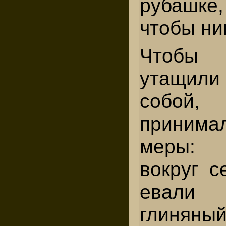
рубашк
чтобы ни
Чтобы
утащили
собой, 
принима
меры: 
вокруг с
евали 
глинян