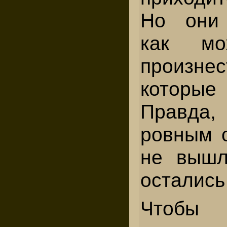
Но они 
как мо
произнес
ко­тор
Правда
ровным с
не вышл
остались
Чтобы 