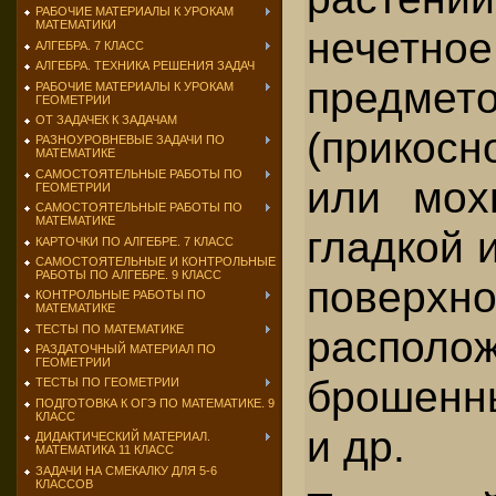
РАБОЧИЕ МАТЕРИАЛЫ К УРОКАМ
МАТЕМАТИКИ
нечетно
АЛГЕБРА. 7 КЛАСС
АЛГЕБРА. ТЕХНИКА РЕШЕНИЯ ЗАДАЧ
предмето
РАБОЧИЕ МАТЕРИАЛЫ К УРОКАМ
ГЕОМЕТРИИ
ОТ ЗАДАЧЕК К ЗАДАЧАМ
(прикосн
РАЗНОУРОВНЕВЫЕ ЗАДАЧИ ПО
МАТЕМАТИКЕ
САМОСТОЯТЕЛЬНЫЕ РАБОТЫ ПО
или мох
ГЕОМЕТРИИ
САМОСТОЯТЕЛЬНЫЕ РАБОТЫ ПО
МАТЕМАТИКЕ
гладкой 
КАРТОЧКИ ПО АЛГЕБРЕ. 7 КЛАСС
САМОСТОЯТЕЛЬНЫЕ И КОНТРОЛЬНЫЕ
РАБОТЫ ПО АЛГЕБРЕ. 9 КЛАСС
поверхно­
КОНТРОЛЬНЫЕ РАБОТЫ ПО
МАТЕМАТИКЕ
ТЕСТЫ ПО МАТЕМАТИКЕ
располо
РАЗДАТОЧНЫЙ МАТЕРИАЛ ПО
ГЕОМЕТРИИ
брошенн
ТЕСТЫ ПО ГЕОМЕТРИИ
ПОДГОТОВКА К ОГЭ ПО МАТЕМАТИКЕ. 9
КЛАСС
и др.
ДИДАКТИЧЕСКИЙ МАТЕРИАЛ.
МАТЕМАТИКА 11 КЛАСС
ЗАДАЧИ НА СМЕКАЛКУ ДЛЯ 5-6
КЛАССОВ