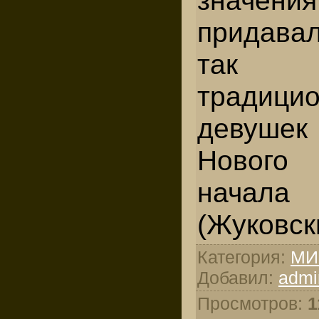
придава
так о
традицио
деву­ш
Нового
нача
(Жуковск
Категория
:
МИ
Добавил
:
admi
Просмотров
:
1