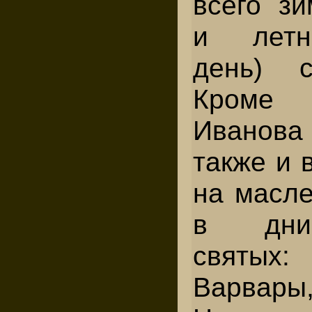
всего зи
и летн
день) с
Кроме
Иванова
так­же и
на масле
в дни
святых:
Вар­ва