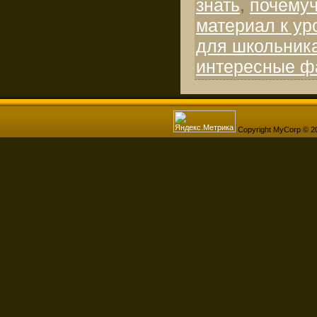
знать
,
почему
материал к ур
для школьник
интересные ф
Copyright MyCorp © 2