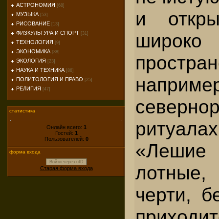
АСТРОНОМИЯ
[68]
и откры
МУЗЫКА
[53]
РИСОВАНИЕ
[13]
широ
ФИЗКУЛЬТУРА И СПОРТ
[31]
ТЕХНОЛОГИЯ
[9]
ЭКОНОМИКА
[38]
простран
ЭКОЛОГИЯ
[23]
НАУКА И ТЕХНИКА
[88]
напр
ПОЛИТОЛОГИЯ И ПРАВО
[25]
РЕЛИГИЯ
[47]
севернор
статистика
ритуа
Онлайн всего:
1
Гостей:
1
Пользователей:
0
«Лешие 
форма входа
Войти через uID
лотные
Старая форма входа
черти, б
приходит