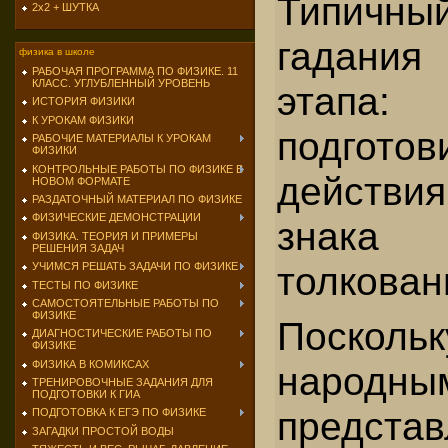
Типичн
2х2 + ШУТКА
гадания 
физика в школе
РАБОЧАЯ ПРОГРАММА ПО ФИЗИКЕ. 11
КЛАСС. УГЛУБЛЕННЫЙ УРОВЕНЬ
этапа:
ИСТОРИЯ ФИЗИКИ
К УРОКАМ ФИЗИКИ
подготов
РАБОЧИЕ МАТЕРИАЛЫ К УРОКАМ
ФИЗИКИ
КОНТРОЛЬНЫЕ РАБОТЫ ПО ФИЗИКЕ В
действия
НОВОМ ФОРМАТЕ
РАЗДАТОЧНЫЙ МАТЕРИАЛ ПО ФИЗИКЕ
ФИЗИЧЕСКИЕ ДЕМОНСТРАЦИИ
знака
ФИЗИКА. ТЕОРИЯ И ПРИМЕРЫ
РЕШЕНИЯ ЗАДАЧ
толкован
УЧИМСЯ РЕШАТЬ ЗАДАЧИ ПО ФИЗИКЕ
ТЕСТЫ ПО ФИЗИКЕ
САМОСТОЯТЕЛЬНЫЕ РАБОТЫ ПО
ФИЗИКЕ
Поско
ДИАГНОСТИЧЕСКИЕ РАБОТЫ ПО
ФИЗИКЕ
ФИЗИКА В КОМИКСАХ
народны
ТРЕНИРОВОЧНЫЕ ЗАДАНИЯ ДЛЯ
ПОДГОТОВКИ К ГИА
представ
ПОДГОТОВКА К ЕГЭ ПО ФИЗИКЕ
ЗАГАДКИ ПРОСТОЙ ВОДЫ