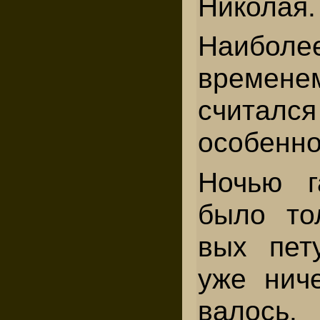
Николая.
Наиболе
временем
считал
особенно
Ночью г
было то
вых пет
уже ниче
валось.