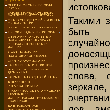
история в школе
истолков
ОПОРНЫЕ СХЕМЫ ПО ИСТОРИИ
РОССИИ
ОСНОВЫ ПРОФЕССИОНАЛЬНОГО
МАСТЕРСТВА УЧИТЕЛЯ ИСТОРИИ
Такими з
УЧЕБНО-МЕТОДИЧЕСКИЙ КОМПЛЕКТ К
УРОКАМ ИСТОРИИ
ЭКСПРЕСС-КУРС "ИСТОРИЯ РОССИИ"
быть с
ТЕСТОВЫЕ ЗАДАНИЯ ПО ИСТОРИИ
СПРАВОЧНИК ПО ИСТОРИИ ДЛЯ
случайно
ПОЛГОТОВКИ К ГИА В 9 КЛАССЕ
КОНТРОЛЬНЫЕ ВОПРОСЫ ПО
ИСТОРИИ
доносящ
ЗАДАЧИ ПО ИСТОРИИ
ПОДГОТОВКА К ОГЭ. 8 КЛАСС
СТИХИ К УРОКАМ ИСТОРИИ
произ­не
ЗАСЕЛЕНИЕ ЗЕМЛИ ЧЕЛОВЕКОМ
ПУТЕШЕСТВИЕ ШКОЛЬНИКОВ В
слова, 
ДРЕВНИЙ МИР
ЗАНИМАТЕЛЬНО О ДРЕВНЕЙ ГРЕЦИИ
ДРЕВНИЙ ЕГИПЕТ
зер­кале,
РЫЦАРСКИЕ ВРЕМЕНА
БЛИЖНИЙ ВОСТОК. ИСТОРИЯ ДЕСЯТИ
ТЫСЯЧЕЛЕТИЙ
очертани
ИСТОРИЯ РОССИИ В РАССКАЗАХ ДЛЯ
ШКОЛЬНИКОВ
дов, вм
ДОПЕТРОВСКАЯ РУСЬ