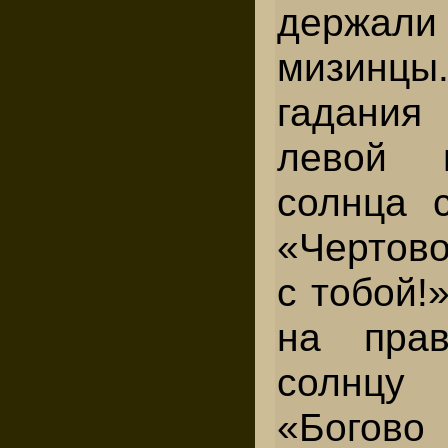
держа­ли
мизинцы
гада­ни
левой 
солнца с
«Чертово
с то­бой!
на пра
солн­цу
«Богово 