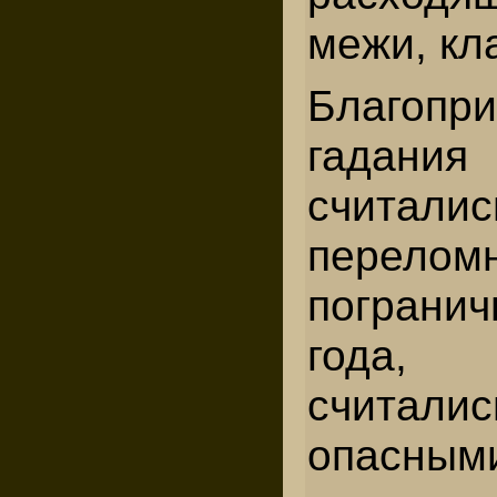
межи, кл
Благопр
гадан
считалис
перелом
погранич
года,
считали
опасными