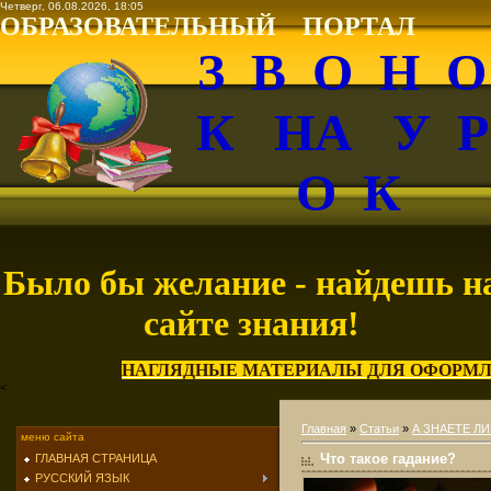
Четверг, 06.08.2026, 18:05
ОБРАЗОВАТЕЛЬНЫЙ ПОРТАЛ
З В О Н 
К НА У 
О К
Было бы желание - найдешь н
сайте знания!
НАГЛЯДНЫЕ МАТЕРИАЛЫ ДЛЯ ОФОРМЛ
<
Главная
»
Статьи
»
А ЗНАЕТЕ ЛИ
меню сайта
Что такое гадание?
ГЛАВНАЯ СТРАНИЦА
РУССКИЙ ЯЗЫК