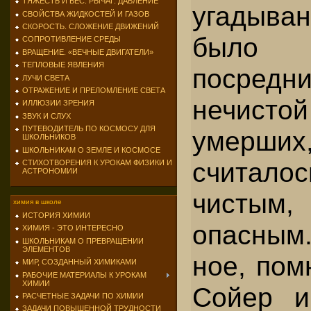
ТЯЖЕСТЬ И ВЕС. РЫЧАГ. ДАВЛЕНИЕ
угадыва
СВОЙСТВА ЖИДКОСТЕЙ И ГАЗОВ
СКОРОСТЬ. СЛОЖЕНИЕ ДВИЖЕНИЙ
было н
СОПРОТИВЛЕНИЕ СРЕДЫ
ВРАЩЕНИЕ. «ВЕЧНЫЕ ДВИГАТЕЛИ»
ТЕПЛОВЫЕ ЯВЛЕНИЯ
посредни
ЛУЧИ СВЕТА
ОТРАЖЕНИЕ И ПРЕЛОМЛЕНИЕ СВЕТА
нечист
ИЛЛЮЗИИ ЗРЕНИЯ
ЗВУК И СЛУХ
ПУТЕВОДИТЕЛЬ ПО КОСМОСУ ДЛЯ
умерши
ШКОЛЬНИКОВ
ШКОЛЬНИКАМ О ЗЕМЛЕ И КОСМОСЕ
считало
СТИХОТВОРЕНИЯ К УРОКАМ ФИЗИКИ И
АСТРОНОМИИ
чистым
химия в школе
ИСТОРИЯ ХИМИИ
опасным
ХИМИЯ - ЭТО ИНТЕРЕСНО
ШКОЛЬНИКАМ О ПРЕВРАЩЕНИИ
ЭЛЕМЕНТОВ
ное, пом
МИР, СОЗДАННЫЙ ХИМИКАМИ
РАБОЧИЕ МАТЕРИАЛЫ К УРОКАМ
ХИМИИ
Сойер и
РАСЧЕТНЫЕ ЗАДАЧИ ПО ХИМИИ
ЗАДАЧИ ПОВЫШЕННОЙ ТРУДНОСТИ