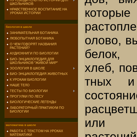
ПУТЕВОДИТЕЛЬ ПО ИСТОРИИ ДЛЯ
ШКОЛЬНИКОВ
которы
НРАВСТВЕННОЕ ВОСПИТАНИЕ НА
УРОКАХ ИСТОРИИ
растопл
биология в школе
ЗАНИМАТЕЛЬНАЯ БОТАНИКА
олово, в
ЛЮБОПЫТНАЯ БОТАНИКА
О ЧЕМ ГОВОРЯТ НАЗВАНИЯ
РАСТЕНИЙ?
белок,
АУДИОКНИГИ ПО БИОЛОГИИ
БИО-ЭНЦИКЛОПЕДИЯ ДЛЯ
ШКОЛЬНИКОВ "ЖИВОЙ МИР"
хлеб, по
ЗООЛОГИЯ В ШКОЛЕ
БИО-ЭНЦИКЛОПЕДИЯ ЖИВОТНЫХ
тных и
К УРОКАМ БИОЛОГИИ
НАШЕ ТЕЛО
состояни
ТЕСТЫ ПО БИОЛОГИИ
ПРОГУЛКИ ПО ЛЕСУ
БИОЛОГИЧЕСКИЕ ЛЕГЕНДЫ
расцвет
ЛАБОРАТОРНЫЙ ПРАКТИКУМ ПО
БИОЛОГИИ
или 
математика в школе
РАБОТА С ТЕКСТОМ НА УРОКАХ
растений
МАТЕМАТИКИ