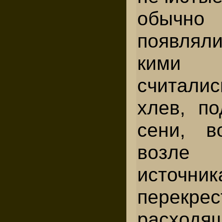
обычно 
появляли
кими
считалис
хлев, по
сени, в
возле
источни
перекрес
расходящ