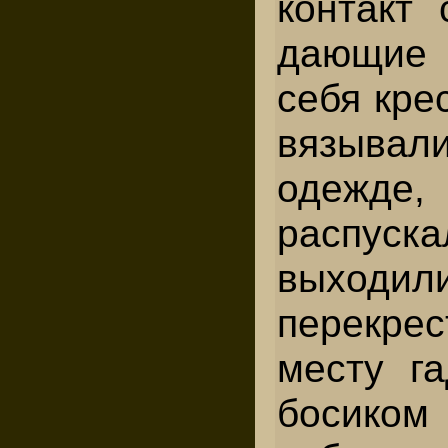
контакт 
дающие
себя крес
вязывали
одежде
распус
выходил
пе­рекре
месту га
босиком