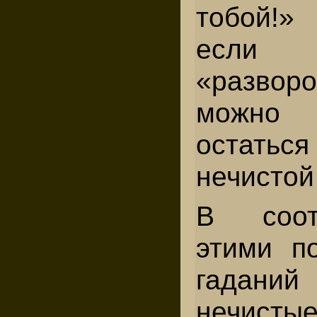
то­бой!»
ес
«развор
можно
остатьс
нечистой
В соот
этими п
гадани
нечисты