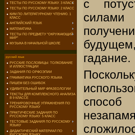
с поту­
ТЕСТЫ ПО РУССКОМУ ЯЗЫКУ. 3 КЛАСС
ТЕСТЫ ПО РУССКОМУ ЯЗЫКУ. 2 КЛАСС
силам
КИМ ПО ЛИТЕРАТУРНОМУ ЧТЕНИЮ. 1
КЛАСС
АНГЛИЙСКИЙ ЯЗЫК
получен
МАТЕМАТИКА
ТЕСТЫ ПО ПРЕДМЕТУ "ОКРУЖАЮЩИЙ
МИР"
будущем
МУЗЫКА В НАЧАЛЬНОЙ ШКОЛЕ
гадание.
русский язык
РУССКИЕ ПОСЛОВИЦЫ: ТОЛКОВАНИЕ
И ИЛЛЮСТРАЦИИ
Поско
ЗАДАНИЯ ПО ОРФОЭПИИ
ГРАММАТИКА РУССКОГО ЯЗЫКА
ПИШЕМ БЕЗ ОШИБОК
исполь
УДИВИТЕЛЬНЫЙ МИР ФРАЗЕОЛОГИИ
ТЕКСТЫ ДЛЯ КОМПЛЕКСНОГО АНАЛИЗА
спо
В 9 КЛАССЕ
ТРЕНИРОВОЧНЫЕ УПРАЖНЕНИЯ ПО
РУССКОМУ ЯЗЫКУ
незапамя
ПРАКТИЧЕСКИЕ ЗАДАНИЯ ПО
РУССКОМУ ЯЗЫКУ. 5 КЛАСС
ТЕСТОВЫЕ ЗАДАНИЯ ПО РУССКОМУ
сложил
ЯЗЫКУ
ДИДАКТИЧЕСКИЙ МАТЕРИАЛ ПО
РУССКОМУ ЯЗЫКУ