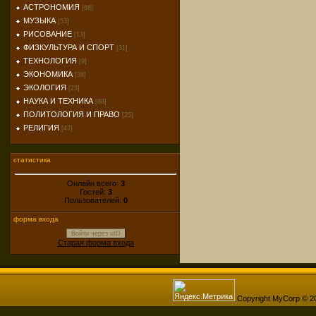
АСТРОНОМИЯ
[68]
МУЗЫКА
[53]
РИСОВАНИЕ
[13]
ФИЗКУЛЬТУРА И СПОРТ
[31]
ТЕХНОЛОГИЯ
[9]
ЭКОНОМИКА
[38]
ЭКОЛОГИЯ
[23]
НАУКА И ТЕХНИКА
[88]
ПОЛИТОЛОГИЯ И ПРАВО
[25]
РЕЛИГИЯ
[47]
статистика
Онлайн всего:
3
Гостей:
3
Пользователей:
0
форма входа
Войти через uID
Старая форма входа
Copyright MyCorp © 2