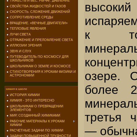
ТЯЖЕСТЬ И ВЕС. РЫЧАГ. ДАВЛЕНИЕ
высоки
СВОЙСТВА ЖИДКОСТЕЙ И ГАЗОВ
СКОРОСТЬ. СЛОЖЕНИЕ ДВИЖЕНИЙ
испаряем
СОПРОТИВЛЕНИЕ СРЕДЫ
ВРАЩЕНИЕ. «ВЕЧНЫЕ ДВИГАТЕЛИ»
ТЕПЛОВЫЕ ЯВЛЕНИЯ
к то
ЛУЧИ СВЕТА
ОТРАЖЕНИЕ И ПРЕЛОМЛЕНИЕ СВЕТА
минера
ИЛЛЮЗИИ ЗРЕНИЯ
ЗВУК И СЛУХ
ПУТЕВОДИТЕЛЬ ПО КОСМОСУ ДЛЯ
концент
ШКОЛЬНИКОВ
ШКОЛЬНИКАМ О ЗЕМЛЕ И КОСМОСЕ
озере. 
СТИХОТВОРЕНИЯ К УРОКАМ ФИЗИКИ И
АСТРОНОМИИ
более 2
химия в школе
ИСТОРИЯ ХИМИИ
минерал
ХИМИЯ - ЭТО ИНТЕРЕСНО
ШКОЛЬНИКАМ О ПРЕВРАЩЕНИИ
ЭЛЕМЕНТОВ
третья ч
МИР, СОЗДАННЫЙ ХИМИКАМИ
РАБОЧИЕ МАТЕРИАЛЫ К УРОКАМ
ХИМИИ
— обычна
РАСЧЕТНЫЕ ЗАДАЧИ ПО ХИМИИ
ЗАДАЧИ ПОВЫШЕННОЙ ТРУДНОСТИ