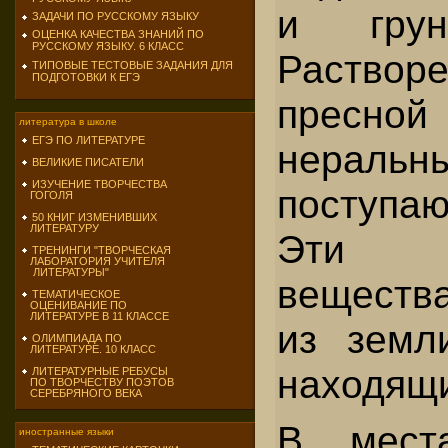
и грун
ЗАДАЧИ ПО РУССКОМУ ЯЗЫКУ
ОЦЕНКА КАЧЕСТВА ЗНАНИЙ ПО
РУССКОМУ ЯЗЫКУ. 6 КЛАСС
Раств
ТИПОВЫЕ ТЕСТОВЫЕ ЗАДАНИЯ ДЛЯ
ПОДГОТОВКИ К ЕГЭ
пресно
литература в школе
ЕГЭ ПО ЛИТЕРАТУРЕ
нерал
ВЕЛИКИЕ ПИСАТЕЛИ
ИЗУЧЕНИЕ ТВОРЧЕСТВА
поступа
ГОГОЛЯ
50 КНИГ ИЗМЕНИВШИХ
ЛИТЕРАТУРУ
Эти ми
ТРЕНИНГИ "ТВОРЧЕСКАЯ
ЛАБОРАТОРИЯ УЧИТЕЛЯ
ЛИТЕРАТУРЫ"
вещества
ТЕМАТИЧЕСКОЕ
ОЦЕНИВАНИЕ ПО
ЛИТЕРАТУРЕ В 11 КЛАССЕ
из земл
ОЛИМПИАДА ПО
ЛИТЕРАТУРЕ. 10 КЛАСС
находящи
ЛИТЕРАТУРНЫЕ РЕБУСЫ
ПО ТВОРЧЕСТВУ ПОЭТОВ
СЕРЕБРЯНОГО ВЕКА
В мест
иностранные языки