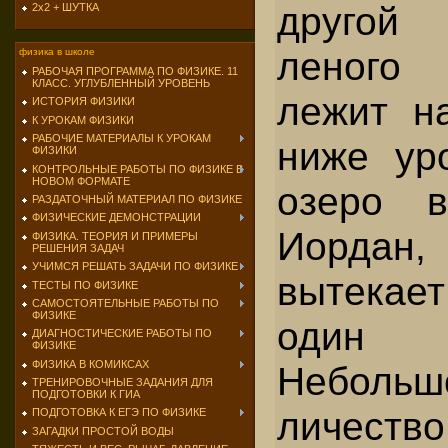
другой
2х2 + ШУТКА
леного
физика в школе
РАБОЧАЯ ПРОГРАММА ПО ФИЗИКЕ. 11
КЛАСС. УГЛУБЛЕННЫЙ УРОВЕНЬ
лежит н
ИСТОРИЯ ФИЗИКИ
К УРОКАМ ФИЗИКИ
РАБОЧИЕ МАТЕРИАЛЫ К УРОКАМ
ниже ур
ФИЗИКИ
КОНТРОЛЬНЫЕ РАБОТЫ ПО ФИЗИКЕ В
НОВОМ ФОРМАТЕ
озеро в
РАЗДАТОЧНЫЙ МАТЕРИАЛ ПО ФИЗИКЕ
ФИЗИЧЕСКИЕ ДЕМОНСТРАЦИИ
Иорда
ФИЗИКА. ТЕОРИЯ И ПРИМЕРЫ
РЕШЕНИЯ ЗАДАЧ
УЧИМСЯ РЕШАТЬ ЗАДАЧИ ПО ФИЗИКЕ
вытекае
ТЕСТЫ ПО ФИЗИКЕ
САМОСТОЯТЕЛЬНЫЕ РАБОТЫ ПО
ФИЗИКЕ
один
ДИАГНОСТИЧЕСКИЕ РАБОТЫ ПО
ФИЗИКЕ
ФИЗИКА В КОМИКСАХ
Небол
ТРЕНИРОВОЧНЫЕ ЗАДАНИЯ ДЛЯ
ПОДГОТОВКИ К ГИА
личест
ПОДГОТОВКА К ЕГЭ ПО ФИЗИКЕ
ЗАГАДКИ ПРОСТОЙ ВОДЫ