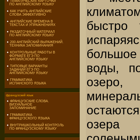
ТЕМАТИЧЕСКИЕ КАРТОЧКИ
ПО АНГЛИЙСКОМУ ЯЗЫКУ
клима
КАК УЧИТЬ АНГЛИЙСКИЕ
СЛОВА ЭФФЕКТИВНО
быстро т
АНГЛИЙСКИЕ ВРЕМЕНА В
ТЕКСТАХ И УПРАЖНЕНИЯХ
РАЗДАТОЧНЫЙ МАТЕРИАЛ
испаря
ПО АНГЛИЙСКОМУ ЯЗЫКУ
200 АНГЛИЙСКИЙ ВЫРАЖЕНИЙ.
ТЕХНИКА ЗАПОМИНАНИЯ
большое
КОНТРОЛЬНЫЕ РАБОТЫ В
ФОРМАТЕ ЕГЭ ПО
АНГЛИЙСКОМУ ЯЗЫКУ
воды, п
ТИПОВЫЕ ВАРИАНТЫ
ЗАДАНИЙ ЕГЭ ПО
АНГЛИЙСКОМУ ЯЗЫКУ
озеро, 
ГРАММАТИКА
ИСПАНСКОГО ЯЗЫКА
мине­р
французский язык
ФРАНЦУЗСКИЕ СЛОВА.
ВИЗУАЛЬНОЕ
остаютс
ЗАПОМИНАНИЕ
ГРАММАТИКА
ФРАНЦУЗСКОГО ЯЗЫКА
озера 
ВНУТРИШКОЛЬНЫЙ КОНТРОЛЬ
ПО ФРАНЦУЗСКОМУ ЯЗЫКУ
соле