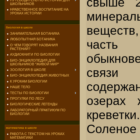
свыше 2
ПУТЕВОДИТЕЛЬ ПО ИСТОРИИ ДЛЯ
ШКОЛЬНИКОВ
НРАВСТВЕННОЕ ВОСПИТАНИЕ НА
мине­рал
УРОКАХ ИСТОРИИ
вещест
биология в школе
ЗАНИМАТЕЛЬНАЯ БОТАНИКА
ЛЮБОПЫТНАЯ БОТАНИКА
часть 
О ЧЕМ ГОВОРЯТ НАЗВАНИЯ
РАСТЕНИЙ?
обыкнове
АУДИОКНИГИ ПО БИОЛОГИИ
БИО-ЭНЦИКЛОПЕДИЯ ДЛЯ
ШКОЛЬНИКОВ "ЖИВОЙ МИР"
связи 
ЗООЛОГИЯ В ШКОЛЕ
БИО-ЭНЦИКЛОПЕДИЯ ЖИВОТНЫХ
К УРОКАМ БИОЛОГИИ
содержа
НАШЕ ТЕЛО
ТЕСТЫ ПО БИОЛОГИИ
озерах 
ПРОГУЛКИ ПО ЛЕСУ
БИОЛОГИЧЕСКИЕ ЛЕГЕНДЫ
креветк
ЛАБОРАТОРНЫЙ ПРАКТИКУМ ПО
БИОЛОГИИ
Солен
математика в школе
РАБОТА С ТЕКСТОМ НА УРОКАХ
МАТЕМАТИКИ