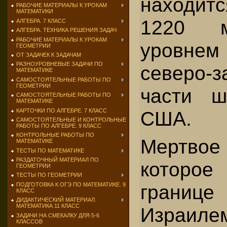
находит
РАБОЧИЕ МАТЕРИАЛЫ К УРОКАМ
МАТЕМАТИКИ
1220 м
АЛГЕБРА. 7 КЛАСС
АЛГЕБРА. ТЕХНИКА РЕШЕНИЯ ЗАДАЧ
РАБОЧИЕ МАТЕРИАЛЫ К УРОКАМ
уровн
ГЕОМЕТРИИ
ОТ ЗАДАЧЕК К ЗАДАЧАМ
РАЗНОУРОВНЕВЫЕ ЗАДАЧИ ПО
северо-з
МАТЕМАТИКЕ
САМОСТОЯТЕЛЬНЫЕ РАБОТЫ ПО
ГЕОМЕТРИИ
части 
САМОСТОЯТЕЛЬНЫЕ РАБОТЫ ПО
МАТЕМАТИКЕ
КАРТОЧКИ ПО АЛГЕБРЕ. 7 КЛАСС
США.
САМОСТОЯТЕЛЬНЫЕ И КОНТРОЛЬНЫЕ
РАБОТЫ ПО АЛГЕБРЕ. 9 КЛАСС
КОНТРОЛЬНЫЕ РАБОТЫ ПО
Мертв
МАТЕМАТИКЕ
ТЕСТЫ ПО МАТЕМАТИКЕ
РАЗДАТОЧНЫЙ МАТЕРИАЛ ПО
которое 
ГЕОМЕТРИИ
ТЕСТЫ ПО ГЕОМЕТРИИ
грани
ПОДГОТОВКА К ОГЭ ПО МАТЕМАТИКЕ. 9
КЛАСС
ДИДАКТИЧЕСКИЙ МАТЕРИАЛ.
МАТЕМАТИКА 11 КЛАСС
Израилем
ЗАДАЧИ НА СМЕКАЛКУ ДЛЯ 5-6
КЛАССОВ