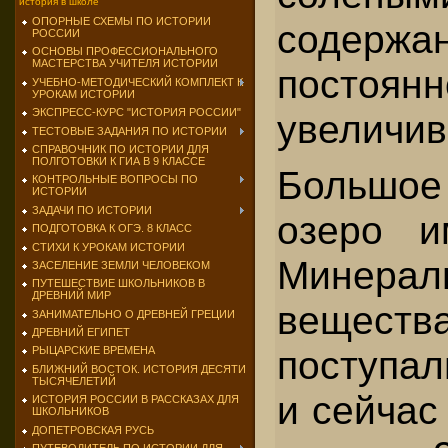
история в школе
ОПОРНЫЕ СХЕМЫ ПО ИСТОРИИ
содержан
РОССИИ
ОСНОВЫ ПРОФЕССИОНАЛЬНОГО
МАСТЕРСТВА УЧИТЕЛЯ ИСТОРИИ
посто­янн
УЧЕБНО-МЕТОДИЧЕСКИЙ КОМПЛЕКТ К
УРОКАМ ИСТОРИИ
ЭКСПРЕСС-КУРС "ИСТОРИЯ РОССИИ"
увеличив
ТЕСТОВЫЕ ЗАДАНИЯ ПО ИСТОРИИ
СПРАВОЧНИК ПО ИСТОРИИ ДЛЯ
ПОЛГОТОВКИ К ГИА В 9 КЛАССЕ
Большо
КОНТРОЛЬНЫЕ ВОПРОСЫ ПО
ИСТОРИИ
ЗАДАЧИ ПО ИСТОРИИ
озеро и
ПОДГОТОВКА К ОГЭ. 8 КЛАСС
СТИХИ К УРОКАМ ИСТОРИИ
Мине­ра
ЗАСЕЛЕНИЕ ЗЕМЛИ ЧЕЛОВЕКОМ
ПУТЕШЕСТВИЕ ШКОЛЬНИКОВ В
ДРЕВНИЙ МИР
вещест
ЗАНИМАТЕЛЬНО О ДРЕВНЕЙ ГРЕЦИИ
ДРЕВНИЙ ЕГИПЕТ
поступал
РЫЦАРСКИЕ ВРЕМЕНА
БЛИЖНИЙ ВОСТОК. ИСТОРИЯ ДЕСЯТИ
ТЫСЯЧЕЛЕТИЙ
и сейчас
ИСТОРИЯ РОССИИ В РАССКАЗАХ ДЛЯ
ШКОЛЬНИКОВ
ДОПЕТРОВСКАЯ РУСЬ