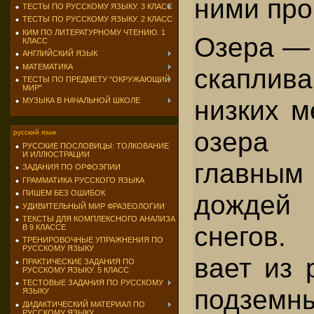
ними про
ТЕСТЫ ПО РУССКОМУ ЯЗЫКУ. 3 КЛАСС
ТЕСТЫ ПО РУССКОМУ ЯЗЫКУ. 2 КЛАСС
КИМ ПО ЛИТЕРАТУРНОМУ ЧТЕНИЮ. 1
Озера — 
КЛАСС
АНГЛИЙСКИЙ ЯЗЫК
МАТЕМАТИКА
скаплив
ТЕСТЫ ПО ПРЕДМЕТУ "ОКРУЖАЮЩИЙ
МИР"
низких м
МУЗЫКА В НАЧАЛЬНОЙ ШКОЛЕ
озера 
русский язык
РУССКИЕ ПОСЛОВИЦЫ: ТОЛКОВАНИЕ
И ИЛЛЮСТРАЦИИ
главным
ЗАДАНИЯ ПО ОРФОЭПИИ
ГРАММАТИКА РУССКОГО ЯЗЫКА
ПИШЕМ БЕЗ ОШИБОК
дождей
УДИВИТЕЛЬНЫЙ МИР ФРАЗЕОЛОГИИ
ТЕКСТЫ ДЛЯ КОМПЛЕКСНОГО АНАЛИЗА
снегов.
В 9 КЛАССЕ
ТРЕНИРОВОЧНЫЕ УПРАЖНЕНИЯ ПО
РУССКОМУ ЯЗЫКУ
вает из 
ПРАКТИЧЕСКИЕ ЗАДАНИЯ ПО
РУССКОМУ ЯЗЫКУ. 5 КЛАСС
ТЕСТОВЫЕ ЗАДАНИЯ ПО РУССКОМУ
подземны
ЯЗЫКУ
ДИДАКТИЧЕСКИЙ МАТЕРИАЛ ПО
РУССКОМУ ЯЗЫКУ