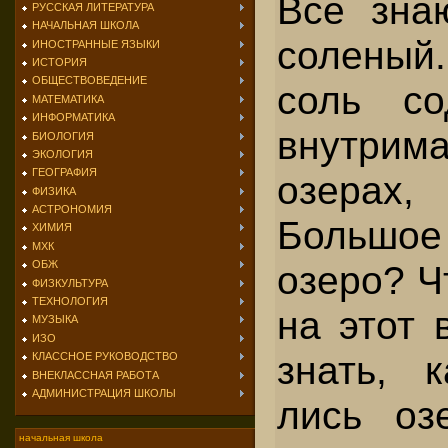
Все знаю
РУССКАЯ ЛИТЕРАТУРА
НАЧАЛЬНАЯ ШКОЛА
соленый
ИНОСТРАННЫЕ ЯЗЫКИ
ИСТОРИЯ
ОБЩЕСТВОВЕДЕНИЕ
соль со
МАТЕМАТИКА
ИНФОРМАТИКА
внутрим
БИОЛОГИЯ
ЭКОЛОГИЯ
ГЕОГРАФИЯ
озерах,
ФИЗИКА
АСТРОНОМИЯ
Большо
ХИМИЯ
МХК
озеро? Ч
ОБЖ
ФИЗКУЛЬТУРА
ТЕХНОЛОГИЯ
на этот 
МУЗЫКА
ИЗО
знать, к
КЛАССНОЕ РУКОВОДСТВО
ВНЕКЛАССНАЯ РАБОТА
АДМИНИСТРАЦИЯ ШКОЛЫ
лись оз
начальная школа