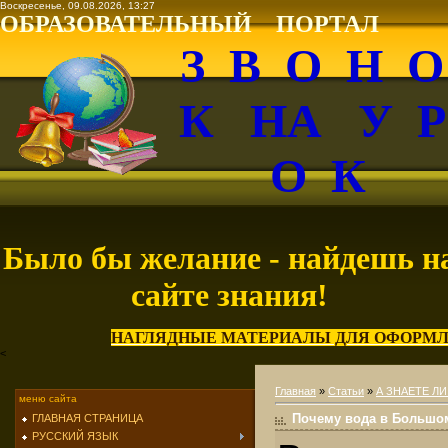
Воскресенье, 09.08.2026, 13:27
ОБРАЗОВАТЕЛЬНЫЙ ПОРТАЛ
З В О Н 
К НА У 
О К
Было бы желание - найдешь н
сайте знания!
НАГЛЯДНЫЕ МАТЕРИАЛЫ ДЛЯ ОФОРМЛ
<
Главная
»
Статьи
»
А ЗНАЕТЕ ЛИ
меню сайта
Почему вода в Большо
ГЛАВНАЯ СТРАНИЦА
РУССКИЙ ЯЗЫК