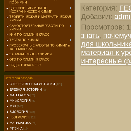
ПО ХИМИИ
Категория
:
ГЕ
ЦВЕТНЫЕ ТАБЛИЦЫ ПО
НЕОРГАНИЧЕСКОЙ ХИМИИ
Добавил
:
admi
ТЕОРЕТИЧЕСКАЯ И МАТЕМАТИЧЕСКАЯ
ХИМИЯ
Просмотров
:
1
САМОСТОЯТЕЛЬНЫЕ РАБОТЫ ПО
ХИМИИ
знать
,
почему
КИМ ПО ХИМИИ. 8 КЛАСС
ТЕСТЫ ПО ХИМИИ
для школьник
ПРОВЕРОЧНЫЕ РАБОТЫ ПО ХИМИИ в
10-11 КЛАССАХ
материал к ур
ЗАНИМАТЕЛЬНО О ХИМИИ
интересные ф
ОГЭ ПО ХИМИИ. 9 КЛАСС
ПОДГОТОВКА К ЕГЭ
категории раздела
ОТЕЧЕСТВЕННАЯ ИСТОРИЯ
[120]
ДРЕВНЯЯ ИСТОРИИ
[96]
ЛИТЕРАТУРА
[74]
МИФОЛОГИЯ
[53]
МХК
[140]
БИОЛОГИЯ
[903]
ГЕОГРАФИЯ
[302]
МАТЕМАТИКА
[21]
ФИЗИКА
[124]