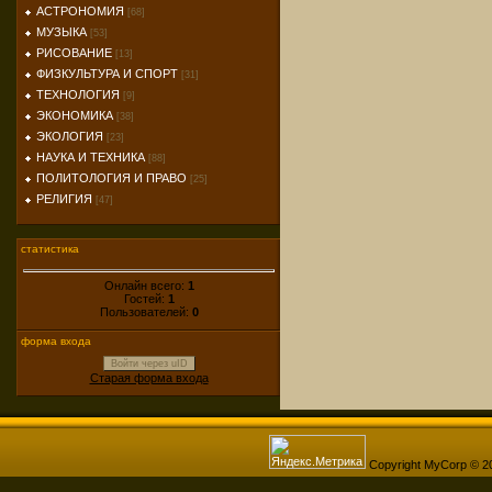
АСТРОНОМИЯ
[68]
МУЗЫКА
[53]
РИСОВАНИЕ
[13]
ФИЗКУЛЬТУРА И СПОРТ
[31]
ТЕХНОЛОГИЯ
[9]
ЭКОНОМИКА
[38]
ЭКОЛОГИЯ
[23]
НАУКА И ТЕХНИКА
[88]
ПОЛИТОЛОГИЯ И ПРАВО
[25]
РЕЛИГИЯ
[47]
статистика
Онлайн всего:
1
Гостей:
1
Пользователей:
0
форма входа
Войти через uID
Старая форма входа
Copyright MyCorp © 2