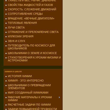
ТЯЖЕСТЬ И ВЕС. РЫЧАГ. ДАВЛЕНИЕ
СВОЙСТВА ЖИДКОСТЕЙ И ГАЗОВ
СКОРОСТЬ. СЛОЖЕНИЕ ДВИЖЕНИЙ
СОПРОТИВЛЕНИЕ СРЕДЫ
ВРАЩЕНИЕ. «ВЕЧНЫЕ ДВИГАТЕЛИ»
ТЕПЛОВЫЕ ЯВЛЕНИЯ
ЛУЧИ СВЕТА
ОТРАЖЕНИЕ И ПРЕЛОМЛЕНИЕ СВЕТА
ИЛЛЮЗИИ ЗРЕНИЯ
ЗВУК И СЛУХ
ПУТЕВОДИТЕЛЬ ПО КОСМОСУ ДЛЯ
ШКОЛЬНИКОВ
ШКОЛЬНИКАМ О ЗЕМЛЕ И КОСМОСЕ
СТИХОТВОРЕНИЯ К УРОКАМ ФИЗИКИ И
АСТРОНОМИИ
химия в школе
ИСТОРИЯ ХИМИИ
ХИМИЯ - ЭТО ИНТЕРЕСНО
ШКОЛЬНИКАМ О ПРЕВРАЩЕНИИ
ЭЛЕМЕНТОВ
МИР, СОЗДАННЫЙ ХИМИКАМИ
РАБОЧИЕ МАТЕРИАЛЫ К УРОКАМ
ХИМИИ
РАСЧЕТНЫЕ ЗАДАЧИ ПО ХИМИИ
ЗАДАЧИ ПОВЫШЕННОЙ ТРУДНОСТИ