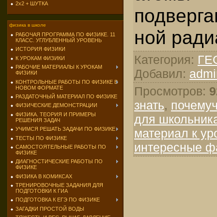
2х2 + ШУТКА
подверга
физика в школе
ной ради
РАБОЧАЯ ПРОГРАММА ПО ФИЗИКЕ. 11
КЛАСС. УГЛУБЛЕННЫЙ УРОВЕНЬ
ИСТОРИЯ ФИЗИКИ
Категория
:
ГЕ
К УРОКАМ ФИЗИКИ
РАБОЧИЕ МАТЕРИАЛЫ К УРОКАМ
Добавил
:
admi
ФИЗИКИ
КОНТРОЛЬНЫЕ РАБОТЫ ПО ФИЗИКЕ В
Просмотров
:
9
НОВОМ ФОРМАТЕ
РАЗДАТОЧНЫЙ МАТЕРИАЛ ПО ФИЗИКЕ
знать
,
почему
ФИЗИЧЕСКИЕ ДЕМОНСТРАЦИИ
ФИЗИКА. ТЕОРИЯ И ПРИМЕРЫ
для школьник
РЕШЕНИЯ ЗАДАЧ
УЧИМСЯ РЕШАТЬ ЗАДАЧИ ПО ФИЗИКЕ
материал к ур
ТЕСТЫ ПО ФИЗИКЕ
интересные ф
САМОСТОЯТЕЛЬНЫЕ РАБОТЫ ПО
ФИЗИКЕ
ДИАГНОСТИЧЕСКИЕ РАБОТЫ ПО
ФИЗИКЕ
ФИЗИКА В КОМИКСАХ
ТРЕНИРОВОЧНЫЕ ЗАДАНИЯ ДЛЯ
ПОДГОТОВКИ К ГИА
ПОДГОТОВКА К ЕГЭ ПО ФИЗИКЕ
ЗАГАДКИ ПРОСТОЙ ВОДЫ