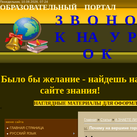
Понедельник, 10.08.2026, 07:24
ОБРАЗОВАТЕЛЬНЫЙ ПОРТАЛ
З В О Н 
К НА У 
О К
Было бы желание - найдешь н
сайте знания!
НАГЛЯДНЫЕ МАТЕРИАЛЫ ДЛЯ ОФОРМЛ
<
Главная
»
Статьи
»
А ЗНАЕТЕ ЛИ
меню сайта
Почему на вершине го
ГЛАВНАЯ СТРАНИЦА
РУССКИЙ ЯЗЫК