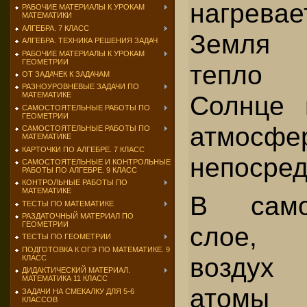
нагрев
РАБОЧИЕ МАТЕРИАЛЫ К УРОКАМ
МАТЕМАТИКИ
АЛГЕБРА. 7 КЛАСС
Земля 
АЛГЕБРА. ТЕХНИКА РЕШЕНИЯ ЗАДАЧ
РАБОЧИЕ МАТЕРИАЛЫ К УРОКАМ
ГЕОМЕТРИИ
тепло 
ОТ ЗАДАЧЕК К ЗАДАЧАМ
РАЗНОУРОВНЕВЫЕ ЗАДАЧИ ПО
Солнце н
МАТЕМАТИКЕ
САМОСТОЯТЕЛЬНЫЕ РАБОТЫ ПО
ГЕОМЕТРИИ
атмосфе
САМОСТОЯТЕЛЬНЫЕ РАБОТЫ ПО
МАТЕМАТИКЕ
КАРТОЧКИ ПО АЛГЕБРЕ. 7 КЛАСС
непосред
САМОСТОЯТЕЛЬНЫЕ И КОНТРОЛЬНЫЕ
РАБОТЫ ПО АЛГЕБРЕ. 9 КЛАСС
КОНТРОЛЬНЫЕ РАБОТЫ ПО
МАТЕМАТИКЕ
В само
ТЕСТЫ ПО МАТЕМАТИКЕ
РАЗДАТОЧНЫЙ МАТЕРИАЛ ПО
ГЕОМЕТРИИ
слое, 
ТЕСТЫ ПО ГЕОМЕТРИИ
ПОДГОТОВКА К ОГЭ ПО МАТЕМАТИКЕ. 9
воздух
КЛАСС
ДИДАКТИЧЕСКИЙ МАТЕРИАЛ.
МАТЕМАТИКА 11 КЛАСС
атомы 
ЗАДАЧИ НА СМЕКАЛКУ ДЛЯ 5-6
КЛАССОВ