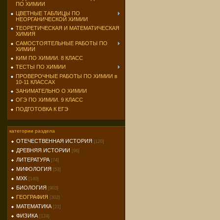
ПО ХИМИИ
ЦВЕТНЫЕ ТАБЛИЦЫ ПО
НЕОРГАНИЧЕСКОЙ ХИМИИ
ТЕОРЕТИЧЕСКАЯ И МАТЕМАТИЧЕСКАЯ
ХИМИЯ
САМОСТОЯТЕЛЬНЫЕ РАБОТЫ ПО
ХИМИИ
КИМ ПО ХИМИИ. 8 КЛАСС
ТЕСТЫ ПО ХИМИИ
ПРОВЕРОЧНЫЕ РАБОТЫ ПО ХИМИИ в
10-11 КЛАССАХ
ЗАНИМАТЕЛЬНО О ХИМИИ
ОГЭ ПО ХИМИИ. 9 КЛАСС
ПОДГОТОВКА К ЕГЭ
категории раздела
ОТЕЧЕСТВЕННАЯ ИСТОРИЯ
[120]
ДРЕВНЯЯ ИСТОРИИ
[96]
ЛИТЕРАТУРА
[74]
МИФОЛОГИЯ
[53]
МХК
[140]
БИОЛОГИЯ
[903]
ГЕОГРАФИЯ
[302]
МАТЕМАТИКА
[21]
ФИЗИКА
[124]