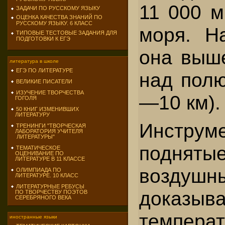
11 000 м
ЗАДАЧИ ПО РУССКОМУ ЯЗЫКУ
ОЦЕНКА КАЧЕСТВА ЗНАНИЙ ПО
РУССКОМУ ЯЗЫКУ. 6 КЛАСС
моря. Н
ТИПОВЫЕ ТЕСТОВЫЕ ЗАДАНИЯ ДЛЯ
ПОДГОТОВКИ К ЕГЭ
она выше
литература в школе
ЕГЭ ПО ЛИТЕРАТУРЕ
над полю
ВЕЛИКИЕ ПИСАТЕЛИ
ИЗУЧЕНИЕ ТВОРЧЕСТВА
—10 км).
ГОГОЛЯ
50 КНИГ ИЗМЕНИВШИХ
ЛИТЕРАТУРУ
Инструм
ТРЕНИНГИ "ТВОРЧЕСКАЯ
ЛАБОРАТОРИЯ УЧИТЕЛЯ
ЛИТЕРАТУРЫ"
подн
ТЕМАТИЧЕСКОЕ
ОЦЕНИВАНИЕ ПО
ЛИТЕРАТУРЕ В 11 КЛАССЕ
воздуш
ОЛИМПИАДА ПО
ЛИТЕРАТУРЕ. 10 КЛАСС
ЛИТЕРАТУРНЫЕ РЕБУСЫ
доказы
ПО ТВОРЧЕСТВУ ПОЭТОВ
СЕРЕБРЯНОГО ВЕКА
темпе
иностранные языки