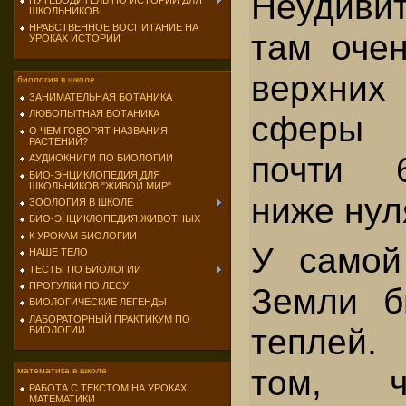
Неудиви
ПУТЕВОДИТЕЛЬ ПО ИСТОРИИ ДЛЯ
ШКОЛЬНИКОВ
НРАВСТВЕННОЕ ВОСПИТАНИЕ НА
там очен
УРОКАХ ИСТОРИИ
верхних 
биология в школе
ЗАНИМАТЕЛЬНАЯ БОТАНИКА
ЛЮБОПЫТНАЯ БОТАНИКА
сферы 
О ЧЕМ ГОВОРЯТ НАЗВАНИЯ
РАСТЕНИЙ?
почти 
АУДИОКНИГИ ПО БИОЛОГИИ
БИО-ЭНЦИКЛОПЕДИЯ ДЛЯ
ШКОЛЬНИКОВ "ЖИВОЙ МИР"
ниже нул
ЗООЛОГИЯ В ШКОЛЕ
БИО-ЭНЦИКЛОПЕДИЯ ЖИВОТНЫХ
К УРОКАМ БИОЛОГИИ
У самой
НАШЕ ТЕЛО
ТЕСТЫ ПО БИОЛОГИИ
ПРОГУЛКИ ПО ЛЕСУ
Земли б
БИОЛОГИЧЕСКИЕ ЛЕГЕНДЫ
ЛАБОРАТОРНЫЙ ПРАКТИКУМ ПО
теп­лей
БИОЛОГИИ
том, ч
математика в школе
РАБОТА С ТЕКСТОМ НА УРОКАХ
МАТЕМАТИКИ