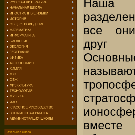
Наша 
РУССКАЯ ЛИТЕРАТУРА
НАЧАЛЬНАЯ ШКОЛА
разделе
ИНОСТРАННЫЕ ЯЗЫКИ
ИСТОРИЯ
ОБЩЕСТВОВЕДЕНИЕ
все они
МАТЕМАТИКА
ИНФОРМАТИКА
друг 
БИОЛОГИЯ
ЭКОЛОГИЯ
ГЕОГРАФИЯ
Основ
ФИЗИКА
АСТРОНОМИЯ
называю
ХИМИЯ
МХК
тропосфе
ОБЖ
ФИЗКУЛЬТУРА
ТЕХНОЛОГИЯ
страт
МУЗЫКА
ИЗО
ионосф
КЛАССНОЕ РУКОВОДСТВО
ВНЕКЛАССНАЯ РАБОТА
АДМИНИСТРАЦИЯ ШКОЛЫ
вмес
начальная школа