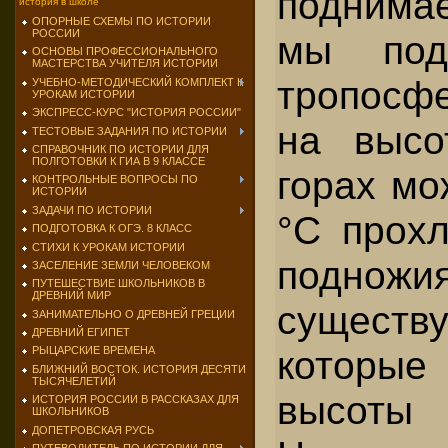
поднимае
история в школе
ОПОРНЫЕ СХЕМЫ ПО ИСТОРИИ
РОССИИ
мы под
ОСНОВЫ ПРОФЕССИОНАЛЬНОГО
МАСТЕРСТВА УЧИТЕЛЯ ИСТОРИИ
тропосф
УЧЕБНО-МЕТОДИЧЕСКИЙ КОМПЛЕКТ К
УРОКАМ ИСТОРИИ
ЭКСПРЕСС-КУРС "ИСТОРИЯ РОССИИ"
на высо
ТЕСТОВЫЕ ЗАДАНИЯ ПО ИСТОРИИ
СПРАВОЧНИК ПО ИСТОРИИ ДЛЯ
ПОЛГОТОВКИ К ГИА В 9 КЛАССЕ
горах мо
КОНТРОЛЬНЫЕ ВОПРОСЫ ПО
ИСТОРИИ
ЗАДАЧИ ПО ИСТОРИИ
°С прохл
ПОДГОТОВКА К ОГЭ. 8 КЛАСС
СТИХИ К УРОКАМ ИСТОРИИ
подн
ЗАСЕЛЕНИЕ ЗЕМЛИ ЧЕЛОВЕКОМ
ПУТЕШЕСТВИЕ ШКОЛЬНИКОВ В
ДРЕВНИЙ МИР
существ
ЗАНИМАТЕЛЬНО О ДРЕВНЕЙ ГРЕЦИИ
ДРЕВНИЙ ЕГИПЕТ
кото­ры
РЫЦАРСКИЕ ВРЕМЕНА
БЛИЖНИЙ ВОСТОК. ИСТОРИЯ ДЕСЯТИ
ТЫСЯЧЕЛЕТИЙ
высоты 
ИСТОРИЯ РОССИИ В РАССКАЗАХ ДЛЯ
ШКОЛЬНИКОВ
ДОПЕТРОВСКАЯ РУСЬ