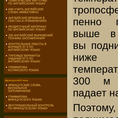
ТЕМАТИЧЕСКИЕ КАРТОЧКИ
ПО АНГЛИЙСКОМУ ЯЗЫКУ
тропос
КАК УЧИТЬ АНГЛИЙСКИЕ
СЛОВА ЭФФЕКТИВНО
пенно 
АНГЛИЙСКИЕ ВРЕМЕНА В
ТЕКСТАХ И УПРАЖНЕНИЯХ
РАЗДАТОЧНЫЙ МАТЕРИАЛ
выше в
ПО АНГЛИЙСКОМУ ЯЗЫКУ
200 АНГЛИЙСКИЙ ВЫРАЖЕНИЙ.
ТЕХНИКА ЗАПОМИНАНИЯ
вы подни
КОНТРОЛЬНЫЕ РАБОТЫ В
ФОРМАТЕ ЕГЭ ПО
АНГЛИЙСКОМУ ЯЗЫКУ
ниже с
ТИПОВЫЕ ВАРИАНТЫ
ЗАДАНИЙ ЕГЭ ПО
АНГЛИЙСКОМУ ЯЗЫКУ
температ
ГРАММАТИКА
ИСПАНСКОГО ЯЗЫКА
300 м 
французский язык
ФРАНЦУЗСКИЕ СЛОВА.
ВИЗУАЛЬНОЕ
падает на
ЗАПОМИНАНИЕ
ГРАММАТИКА
ФРАНЦУЗСКОГО ЯЗЫКА
Поэтом
ВНУТРИШКОЛЬНЫЙ КОНТРОЛЬ
ПО ФРАНЦУЗСКОМУ ЯЗЫКУ