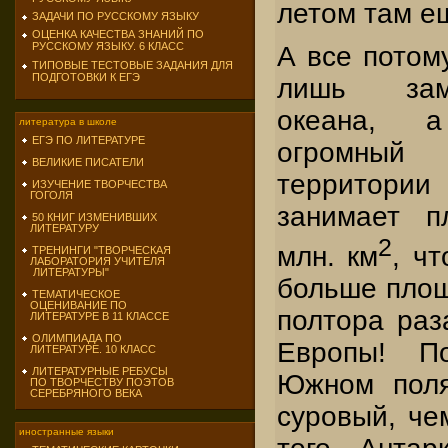
летом там е
ЗАДАЧИ ПО РУССКОМУ ЯЗЫКУ
ОЦЕНКА КАЧЕСТВА ЗНАНИЙ ПО
РУССКОМУ ЯЗЫКУ. 6 КЛАСС
А все потому
ТИПОВЫЕ ТЕСТОВЫЕ ЗАДАНИЯ ДЛЯ
ПОДГОТОВКИ К ЕГЭ
лишь зам
океана, 
литература в школе
ЕГЭ ПО ЛИТЕРАТУРЕ
огромный
ВЕЛИКИЕ ПИСАТЕЛИ
территор
ИЗУЧЕНИЕ ТВОРЧЕСТВА
ГОГОЛЯ
занимает п
50 КНИГ ИЗМЕНИВШИХ
ЛИТЕРАТУРУ
2
млн. км
, ч
ТРЕНИНГИ "ТВОРЧЕСКАЯ
ЛАБОРАТОРИЯ УЧИТЕЛЯ
ЛИТЕРАТУРЫ"
больше площ
ТЕМАТИЧЕСКОЕ
ОЦЕНИВАНИЕ ПО
полтора ра
ЛИТЕРАТУРЕ В 11 КЛАССЕ
ОЛИМПИАДА ПО
Европы! П
ЛИТЕРАТУРЕ. 10 КЛАСС
ЛИТЕРАТУРНЫЕ РЕБУСЫ
Южном поля
ПО ТВОРЧЕСТВУ ПОЭТОВ
СЕРЕБРЯНОГО ВЕКА
суровый, че
иностранные языки