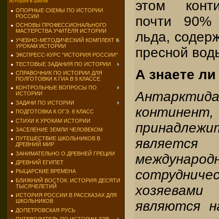
этом конти
история в школе
ОПОРНЫЕ СХЕМЫ ПО ИСТОРИИ
РОССИИ
почти 90% 
ОСНОВЫ ПРОФЕССИОНАЛЬНОГО
МАСТЕРСТВА УЧИТЕЛЯ ИСТОРИИ
льда, содер
УЧЕБНО-МЕТОДИЧЕСКИЙ КОМПЛЕКТ К
УРОКАМ ИСТОРИИ
пресной вод
ЭКСПРЕСС-КУРС "ИСТОРИЯ РОССИИ"
ТЕСТОВЫЕ ЗАДАНИЯ ПО ИСТОРИИ
А знаете ли 
СПРАВОЧНИК ПО ИСТОРИИ ДЛЯ
ПОЛГОТОВКИ К ГИА В 9 КЛАССЕ
КОНТРОЛЬНЫЕ ВОПРОСЫ ПО
Антарктида
ИСТОРИИ
ЗАДАЧИ ПО ИСТОРИИ
континен
ПОДГОТОВКА К ОГЭ. 8 КЛАСС
СТИХИ К УРОКАМ ИСТОРИИ
принадле
ЗАСЕЛЕНИЕ ЗЕМЛИ ЧЕЛОВЕКОМ
ПУТЕШЕСТВИЕ ШКОЛЬНИКОВ В
являетс
ДРЕВНИЙ МИР
ЗАНИМАТЕЛЬНО О ДРЕВНЕЙ ГРЕЦИИ
международ
ДРЕВНИЙ ЕГИПЕТ
сотрудниче
РЫЦАРСКИЕ ВРЕМЕНА
БЛИЖНИЙ ВОСТОК. ИСТОРИЯ ДЕСЯТИ
хозяевам
ТЫСЯЧЕЛЕТИЙ
ИСТОРИЯ РОССИИ В РАССКАЗАХ ДЛЯ
ШКОЛЬНИКОВ
являются н
ДОПЕТРОВСКАЯ РУСЬ