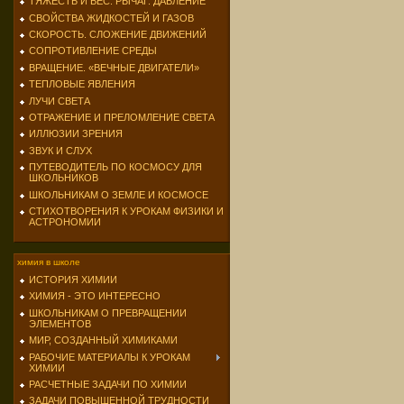
ТЯЖЕСТЬ И ВЕС. РЫЧАГ. ДАВЛЕНИЕ
СВОЙСТВА ЖИДКОСТЕЙ И ГАЗОВ
СКОРОСТЬ. СЛОЖЕНИЕ ДВИЖЕНИЙ
СОПРОТИВЛЕНИЕ СРЕДЫ
ВРАЩЕНИЕ. «ВЕЧНЫЕ ДВИГАТЕЛИ»
ТЕПЛОВЫЕ ЯВЛЕНИЯ
ЛУЧИ СВЕТА
ОТРАЖЕНИЕ И ПРЕЛОМЛЕНИЕ СВЕТА
ИЛЛЮЗИИ ЗРЕНИЯ
ЗВУК И СЛУХ
ПУТЕВОДИТЕЛЬ ПО КОСМОСУ ДЛЯ
ШКОЛЬНИКОВ
ШКОЛЬНИКАМ О ЗЕМЛЕ И КОСМОСЕ
СТИХОТВОРЕНИЯ К УРОКАМ ФИЗИКИ И
АСТРОНОМИИ
химия в школе
ИСТОРИЯ ХИМИИ
ХИМИЯ - ЭТО ИНТЕРЕСНО
ШКОЛЬНИКАМ О ПРЕВРАЩЕНИИ
ЭЛЕМЕНТОВ
МИР, СОЗДАННЫЙ ХИМИКАМИ
РАБОЧИЕ МАТЕРИАЛЫ К УРОКАМ
ХИМИИ
РАСЧЕТНЫЕ ЗАДАЧИ ПО ХИМИИ
ЗАДАЧИ ПОВЫШЕННОЙ ТРУДНОСТИ