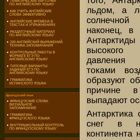
того, Антар
ТЕМАТИЧЕСКИЕ КАРТОЧКИ
ПО АНГЛИЙСКОМУ ЯЗЫКУ
льдом, а л
КАК УЧИТЬ АНГЛИЙСКИЕ
СЛОВА ЭФФЕКТИВНО
солнечно
АНГЛИЙСКИЕ ВРЕМЕНА В
ТЕКСТАХ И УПРАЖНЕНИЯХ
наконец, в
РАЗДАТОЧНЫЙ МАТЕРИАЛ
ПО АНГЛИЙСКОМУ ЯЗЫКУ
Антарктиды
200 АНГЛИЙСКИЙ ВЫРАЖЕНИЙ.
ТЕХНИКА ЗАПОМИНАНИЯ
высокого
КОНТРОЛЬНЫЕ РАБОТЫ В
ФОРМАТЕ ЕГЭ ПО
давления
АНГЛИЙСКОМУ ЯЗЫКУ
ТИПОВЫЕ ВАРИАНТЫ
токами воз
ЗАДАНИЙ ЕГЭ ПО
АНГЛИЙСКОМУ ЯЗЫКУ
образуют об
ГРАММАТИКА
ИСПАНСКОГО ЯЗЫКА
причине в
французский язык
выпадают ос
ФРАНЦУЗСКИЕ СЛОВА.
ВИЗУАЛЬНОЕ
ЗАПОМИНАНИЕ
Антарктика 
ГРАММАТИКА
ФРАНЦУЗСКОГО ЯЗЫКА
снег в не
ВНУТРИШКОЛЬНЫЙ КОНТРОЛЬ
ПО ФРАНЦУЗСКОМУ ЯЗЫКУ
континента н