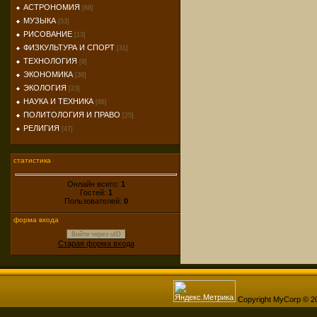
АСТРОНОМИЯ
[68]
МУЗЫКА
[53]
РИСОВАНИЕ
[13]
ФИЗКУЛЬТУРА И СПОРТ
[31]
ТЕХНОЛОГИЯ
[9]
ЭКОНОМИКА
[38]
ЭКОЛОГИЯ
[23]
НАУКА И ТЕХНИКА
[88]
ПОЛИТОЛОГИЯ И ПРАВО
[25]
РЕЛИГИЯ
[47]
статистика
Онлайн всего:
1
Гостей:
1
Пользователей:
0
форма входа
Войти через uID
Старая форма входа
Copyright MyCorp © 2