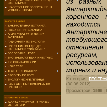
из разных 
ПУТЕВОДИТЕЛЬ ПО ИСТОРИИ ДЛЯ
ШКОЛЬНИКОВ
Антаркти
НРАВСТВЕННОЕ ВОСПИТАНИЕ НА
УРОКАХ ИСТОРИИ
коренного 
биология в школе
находится 
ЗАНИМАТЕЛЬНАЯ БОТАНИКА
Антарктиче
ЛЮБОПЫТНАЯ БОТАНИКА
О ЧЕМ ГОВОРЯТ НАЗВАНИЯ
РАСТЕНИЙ?
требующе
АУДИОКНИГИ ПО БИОЛОГИИ
отношен
БИО-ЭНЦИКЛОПЕДИЯ ДЛЯ
ШКОЛЬНИКОВ "ЖИВОЙ МИР"
ресурс
ЗООЛОГИЯ В ШКОЛЕ
БИО-ЭНЦИКЛОПЕДИЯ ЖИВОТНЫХ
использова
К УРОКАМ БИОЛОГИИ
НАШЕ ТЕЛО
мирных и на
ТЕСТЫ ПО БИОЛОГИИ
ПРОГУЛКИ ПО ЛЕСУ
Категория
:
ГЕОГРА
БИОЛОГИЧЕСКИЕ ЛЕГЕНДЫ
(30.08.2012)
ЛАБОРАТОРНЫЙ ПРАКТИКУМ ПО
БИОЛОГИИ
Просмотров
:
1595
|
математика в школе
РАБОТА С ТЕКСТОМ НА УРОКАХ
МАТЕМАТИКИ