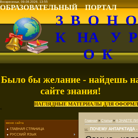
Воскресенье, 09.08.2026, 13:55
ОБРАЗОВАТЕЛЬНЫЙ ПОРТАЛ
З В О Н 
К НА У 
О К
Было бы желание - найдешь н
сайте знания!
НАГЛЯДНЫЕ МАТЕРИАЛЫ ДЛЯ ОФОРМЛ
<
Главная
»
Статьи
»
А ЗНАЕТЕ ЛИ
меню сайта
ПОЧЕМУ АНТАРКТИДА 
ГЛАВНАЯ СТРАНИЦА
РУССКИЙ ЯЗЫК