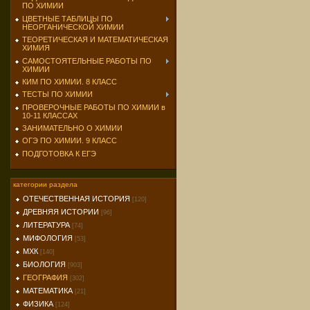
ПО ХИМИИ
ЦВЕТНЫЕ ТАБЛИЦЫ ПО
НЕОРГАНИЧЕСКОЙ ХИМИИ
ТЕОРЕТИЧЕСКАЯ И МАТЕМАТИЧЕСКАЯ
ХИМИЯ
САМОСТОЯТЕЛЬНЫЕ РАБОТЫ ПО
ХИМИИ
КИМ ПО ХИМИИ. 8 КЛАСС
ТЕСТЫ ПО ХИМИИ
ПРОВЕРОЧНЫЕ РАБОТЫ ПО ХИМИИ в
10-11 КЛАССАХ
ЗАНИМАТЕЛЬНО О ХИМИИ
ОГЭ ПО ХИМИИ. 9 КЛАСС
ПОДГОТОВКА К ЕГЭ
категории раздела
ОТЕЧЕСТВЕННАЯ ИСТОРИЯ
[120]
ДРЕВНЯЯ ИСТОРИИ
[96]
ЛИТЕРАТУРА
[74]
МИФОЛОГИЯ
[53]
МХК
[140]
БИОЛОГИЯ
[903]
ГЕОГРАФИЯ
[302]
МАТЕМАТИКА
[21]
ФИЗИКА
[124]