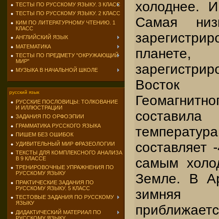
холоднее. И
ТЕСТЫ ПО РУССКОМУ ЯЗЫКУ. 3 КЛАСС
ТЕСТЫ ПО РУССКОМУ ЯЗЫКУ. 2 КЛАСС
Самая низк
КИМ ПО ЛИТЕРАТУРНОМУ ЧТЕНИЮ. 1
КЛАСС
зарегистри
АНГЛИЙСКИЙ ЯЗЫК
МАТЕМАТИКА
плане
ТЕСТЫ ПО ПРЕДМЕТУ "ОКРУЖАЮЩИЙ
МИР"
зарегистри
МУЗЫКА В НАЧАЛЬНОЙ ШКОЛЕ
Восток 
русский язык
Геомагни
РУССКИЕ ПОСЛОВИЦЫ: ТОЛКОВАНИЕ
И ИЛЛЮСТРАЦИИ
составила 
ЗАДАНИЯ ПО ОРФОЭПИИ
ГРАММАТИКА РУССКОГО ЯЗЫКА
температур
ПИШЕМ БЕЗ ОШИБОК
составляет -
УДИВИТЕЛЬНЫЙ МИР ФРАЗЕОЛОГИИ
ТЕКСТЫ ДЛЯ КОМПЛЕКСНОГО АНАЛИЗА
В 9 КЛАССЕ
самым холо
ТРЕНИРОВОЧНЫЕ УПРАЖНЕНИЯ ПО
РУССКОМУ ЯЗЫКУ
Земле. В А
ПРАКТИЧЕСКИЕ ЗАДАНИЯ ПО
РУССКОМУ ЯЗЫКУ. 5 КЛАСС
зимняя 
ТЕСТОВЫЕ ЗАДАНИЯ ПО РУССКОМУ
ЯЗЫКУ
приближаетс
ДИДАКТИЧЕСКИЙ МАТЕРИАЛ ПО
РУССКОМУ ЯЗЫКУ