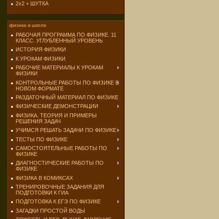
2х2 + ШУТКА
физика в школе
РАБОЧАЯ ПРОГРАММА ПО ФИЗИКЕ. 11
КЛАСС. УГЛУБЛЕННЫЙ УРОВЕНЬ
ИСТОРИЯ ФИЗИКИ
К УРОКАМ ФИЗИКИ
РАБОЧИЕ МАТЕРИАЛЫ К УРОКАМ
ФИЗИКИ
КОНТРОЛЬНЫЕ РАБОТЫ ПО ФИЗИКЕ В
НОВОМ ФОРМАТЕ
РАЗДАТОЧНЫЙ МАТЕРИАЛ ПО ФИЗИКЕ
ФИЗИЧЕСКИЕ ДЕМОНСТРАЦИИ
ФИЗИКА. ТЕОРИЯ И ПРИМЕРЫ
РЕШЕНИЯ ЗАДАЧ
УЧИМСЯ РЕШАТЬ ЗАДАЧИ ПО ФИЗИКЕ
ТЕСТЫ ПО ФИЗИКЕ
САМОСТОЯТЕЛЬНЫЕ РАБОТЫ ПО
ФИЗИКЕ
ДИАГНОСТИЧЕСКИЕ РАБОТЫ ПО
ФИЗИКЕ
ФИЗИКА В КОМИКСАХ
ТРЕНИРОВОЧНЫЕ ЗАДАНИЯ ДЛЯ
ПОДГОТОВКИ К ГИА
ПОДГОТОВКА К ЕГЭ ПО ФИЗИКЕ
ЗАГАДКИ ПРОСТОЙ ВОДЫ