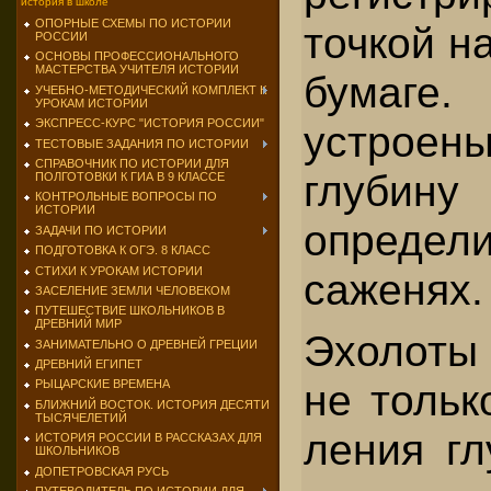
история в школе
ОПОРНЫЕ СХЕМЫ ПО ИСТОРИИ
точкой н
РОССИИ
ОСНОВЫ ПРОФЕССИОНАЛЬНОГО
МАСТЕРСТВА УЧИТЕЛЯ ИСТОРИИ
бумаге
УЧЕБНО-МЕТОДИЧЕСКИЙ КОМПЛЕКТ К
УРОКАМ ИСТОРИИ
ЭКСПРЕСС-КУРС "ИСТОРИЯ РОССИИ"
устрое
ТЕСТОВЫЕ ЗАДАНИЯ ПО ИСТОРИИ
СПРАВОЧНИК ПО ИСТОРИИ ДЛЯ
глубину
ПОЛГОТОВКИ К ГИА В 9 КЛАССЕ
КОНТРОЛЬНЫЕ ВОПРОСЫ ПО
ИСТОРИИ
опреде­л
ЗАДАЧИ ПО ИСТОРИИ
ПОДГОТОВКА К ОГЭ. 8 КЛАСС
СТИХИ К УРОКАМ ИСТОРИИ
саженях.
ЗАСЕЛЕНИЕ ЗЕМЛИ ЧЕЛОВЕКОМ
ПУТЕШЕСТВИЕ ШКОЛЬНИКОВ В
ДРЕВНИЙ МИР
Эхолоты 
ЗАНИМАТЕЛЬНО О ДРЕВНЕЙ ГРЕЦИИ
ДРЕВНИЙ ЕГИПЕТ
не тольк
РЫЦАРСКИЕ ВРЕМЕНА
БЛИЖНИЙ ВОСТОК. ИСТОРИЯ ДЕСЯТИ
ТЫСЯЧЕЛЕТИЙ
ления гл
ИСТОРИЯ РОССИИ В РАССКАЗАХ ДЛЯ
ШКОЛЬНИКОВ
ДОПЕТРОВСКАЯ РУСЬ