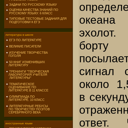
определ
ЗАДАЧИ ПО РУССКОМУ ЯЗЫКУ
ОЦЕНКА КАЧЕСТВА ЗНАНИЙ ПО
РУССКОМУ ЯЗЫКУ. 6 КЛАСС
океана 
ТИПОВЫЕ ТЕСТОВЫЕ ЗАДАНИЯ ДЛЯ
ПОДГОТОВКИ К ЕГЭ
эхолот.
литература в школе
ЕГЭ ПО ЛИТЕРАТУРЕ
борту
ВЕЛИКИЕ ПИСАТЕЛИ
ИЗУЧЕНИЕ ТВОРЧЕСТВА
посыла
ГОГОЛЯ
50 КНИГ ИЗМЕНИВШИХ
ЛИТЕРАТУРУ
сигнал 
ТРЕНИНГИ "ТВОРЧЕСКАЯ
ЛАБОРАТОРИЯ УЧИТЕЛЯ
ЛИТЕРАТУРЫ"
около 1,
ТЕМАТИЧЕСКОЕ
ОЦЕНИВАНИЕ ПО
ЛИТЕРАТУРЕ В 11 КЛАССЕ
в секунд
ОЛИМПИАДА ПО
ЛИТЕРАТУРЕ. 10 КЛАСС
отражен
ЛИТЕРАТУРНЫЕ РЕБУСЫ
ПО ТВОРЧЕСТВУ ПОЭТОВ
СЕРЕБРЯНОГО ВЕКА
ответ.
иностранные языки