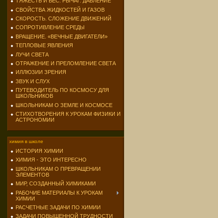
ТЯЖЕСТЬ И ВЕС. РЫЧАГ. ДАВЛЕНИЕ
СВОЙСТВА ЖИДКОСТЕЙ И ГАЗОВ
СКОРОСТЬ. СЛОЖЕНИЕ ДВИЖЕНИЙ
СОПРОТИВЛЕНИЕ СРЕДЫ
ВРАЩЕНИЕ. «ВЕЧНЫЕ ДВИГАТЕЛИ»
ТЕПЛОВЫЕ ЯВЛЕНИЯ
ЛУЧИ СВЕТА
ОТРАЖЕНИЕ И ПРЕЛОМЛЕНИЕ СВЕТА
ИЛЛЮЗИИ ЗРЕНИЯ
ЗВУК И СЛУХ
ПУТЕВОДИТЕЛЬ ПО КОСМОСУ ДЛЯ
ШКОЛЬНИКОВ
ШКОЛЬНИКАМ О ЗЕМЛЕ И КОСМОСЕ
СТИХОТВОРЕНИЯ К УРОКАМ ФИЗИКИ И
АСТРОНОМИИ
химия в школе
ИСТОРИЯ ХИМИИ
ХИМИЯ - ЭТО ИНТЕРЕСНО
ШКОЛЬНИКАМ О ПРЕВРАЩЕНИИ
ЭЛЕМЕНТОВ
МИР, СОЗДАННЫЙ ХИМИКАМИ
РАБОЧИЕ МАТЕРИАЛЫ К УРОКАМ
ХИМИИ
РАСЧЕТНЫЕ ЗАДАЧИ ПО ХИМИИ
ЗАДАЧИ ПОВЫШЕННОЙ ТРУДНОСТИ