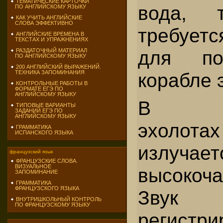
ТЕМАТИЧЕСКИЕ КАРТОЧКИ
вода, 
ПО АНГЛИЙСКОМУ ЯЗЫКУ
КАК УЧИТЬ АНГЛИЙСКИЕ
СЛОВА ЭФФЕКТИВНО
требуе
АНГЛИЙСКИЕ ВРЕМЕНА В
ТЕКСТАХ И УПРАЖНЕНИЯХ
для по
РАЗДАТОЧНЫЙ МАТЕРИАЛ
ПО АНГЛИЙСКОМУ ЯЗЫКУ
200 АНГЛИЙСКИЙ ВЫРАЖЕНИЙ.
ТЕХНИКА ЗАПОМИНАНИЯ
корабле 
КОНТРОЛЬНЫЕ РАБОТЫ В
ФОРМАТЕ ЕГЭ ПО
АНГЛИЙСКОМУ ЯЗЫКУ
В сов
ТИПОВЫЕ ВАРИАНТЫ
ЗАДАНИЙ ЕГЭ ПО
АНГЛИЙСКОМУ ЯЗЫКУ
эхолота
ГРАММАТИКА
ИСПАНСКОГО ЯЗЫКА
излучает
французский язык
ФРАНЦУЗСКИЕ СЛОВА.
ВИЗУАЛЬНОЕ
высокоча
ЗАПОМИНАНИЕ
ГРАММАТИКА
ФРАНЦУЗСКОГО ЯЗЫКА
Зву
ВНУТРИШКОЛЬНЫЙ КОНТРОЛЬ
ПО ФРАНЦУЗСКОМУ ЯЗЫКУ
регистри