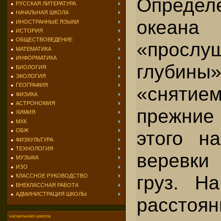
Определ
РУССКАЯ ЛИТЕРАТУРА
НАЧАЛЬНАЯ ШКОЛА
океана
ИНОСТРАННЫЕ ЯЗЫКИ
ИСТОРИЯ
ОБЩЕСТВОВЕДЕНИЕ
«про­слу
МАТЕМАТИКА
ИНФОРМАТИКА
глуб
БИОЛОГИЯ
ЭКОЛОГИЯ
ГЕОГРАФИЯ
«снятие
ФИЗИКА
АСТРОНОМИЯ
прежние
ХИМИЯ
МХК
этого н
ОБЖ
ФИЗКУЛЬТУРА
ТЕХНОЛОГИЯ
верев­ки
МУЗЫКА
ИЗО
груз. Н
КЛАССНОЕ РУКОВОДСТВО
ВНЕКЛАССНАЯ РАБОТА
АДМИНИСТРАЦИЯ ШКОЛЫ
расстоян
начальная школа