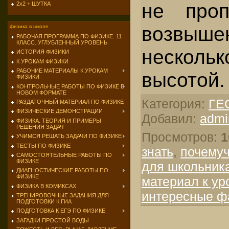
не проп
2х2 + ШУТКА
возв
физика в школе
РАБОЧАЯ ПРОГРАММА ПО ФИЗИКЕ. 11
КЛАСС. УГЛУБЛЕННЫЙ УРОВЕНЬ
нескол
ИСТОРИЯ ФИЗИКИ
К УРОКАМ ФИЗИКИ
РАБОЧИЕ МАТЕРИАЛЫ К УРОКАМ
высотой.
ФИЗИКИ
КОНТРОЛЬНЫЕ РАБОТЫ ПО ФИЗИКЕ В
НОВОМ ФОРМАТЕ
Категория
:
ГЕ
РАЗДАТОЧНЫЙ МАТЕРИАЛ ПО ФИЗИКЕ
ФИЗИЧЕСКИЕ ДЕМОНСТРАЦИИ
Добавил
:
admi
ФИЗИКА. ТЕОРИЯ И ПРИМЕРЫ
РЕШЕНИЯ ЗАДАЧ
Просмотров
:
1
УЧИМСЯ РЕШАТЬ ЗАДАЧИ ПО ФИЗИКЕ
ТЕСТЫ ПО ФИЗИКЕ
знать
,
почему
САМОСТОЯТЕЛЬНЫЕ РАБОТЫ ПО
ФИЗИКЕ
для школьник
ДИАГНОСТИЧЕСКИЕ РАБОТЫ ПО
ФИЗИКЕ
материал к ур
ФИЗИКА В КОМИКСАХ
интересные ф
ТРЕНИРОВОЧНЫЕ ЗАДАНИЯ ДЛЯ
ПОДГОТОВКИ К ГИА
ПОДГОТОВКА К ЕГЭ ПО ФИЗИКЕ
ЗАГАДКИ ПРОСТОЙ ВОДЫ