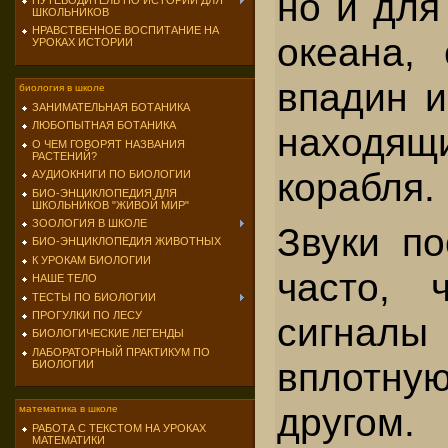
но и для
ПУТЕВОДИТЕЛЬ ПО ИСТОРИИ ДЛЯ
ШКОЛЬНИКОВ
НРАВСТВЕННОЕ ВОСПИТАНИЕ НА
оке­ана,
УРОКАХ ИСТОРИИ
впадин и
биология в школе
ЗАНИМАТЕЛЬНАЯ БОТАНИКА
ЛЮБОПЫТНАЯ БОТАНИКА
находя­щ
О ЧЕМ ГОВОРЯТ НАЗВАНИЯ
РАСТЕНИЙ?
корабля.
АУДИОКНИГИ ПО БИОЛОГИИ
БИО-ЭНЦИКЛОПЕДИЯ ДЛЯ
ШКОЛЬНИКОВ "ЖИВОЙ МИР"
ЗООЛОГИЯ В ШКОЛЕ
Звуки по
БИО-ЭНЦИКЛОПЕДИЯ ЖИВОТНЫХ
К УРОКАМ БИОЛОГИИ
часто, 
НАШЕ ТЕЛО
ТЕСТЫ ПО БИОЛОГИИ
ПРОГУЛКИ ПО ЛЕСУ
сигнал
БИОЛОГИЧЕСКИЕ ЛЕГЕНДЫ
ЛАБОРАТОРНЫЙ ПРАКТИКУМ ПО
вплотн
БИОЛОГИИ
другом.
математика в школе
РАБОТА С ТЕКСТОМ НА УРОКАХ
МАТЕМАТИКИ