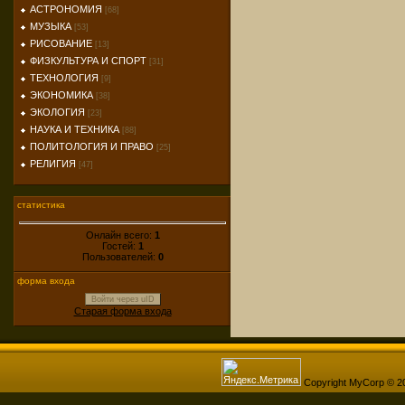
АСТРОНОМИЯ
[68]
МУЗЫКА
[53]
РИСОВАНИЕ
[13]
ФИЗКУЛЬТУРА И СПОРТ
[31]
ТЕХНОЛОГИЯ
[9]
ЭКОНОМИКА
[38]
ЭКОЛОГИЯ
[23]
НАУКА И ТЕХНИКА
[88]
ПОЛИТОЛОГИЯ И ПРАВО
[25]
РЕЛИГИЯ
[47]
статистика
Онлайн всего:
1
Гостей:
1
Пользователей:
0
форма входа
Войти через uID
Старая форма входа
Copyright MyCorp © 2