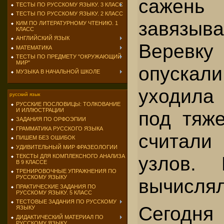
сажень
ТЕСТЫ ПО РУССКОМУ ЯЗЫКУ. 3 КЛАСС
ТЕСТЫ ПО РУССКОМУ ЯЗЫКУ. 2 КЛАСС
завязыв
КИМ ПО ЛИТЕРАТУРНОМУ ЧТЕНИЮ. 1
КЛАСС
АНГЛИЙСКИЙ ЯЗЫК
Ве­рев
МАТЕМАТИКА
ТЕСТЫ ПО ПРЕДМЕТУ "ОКРУЖАЮЩИЙ
МИР"
опускали
МУЗЫКА В НАЧАЛЬНОЙ ШКОЛЕ
уходила
русский язык
РУССКИЕ ПОСЛОВИЦЫ: ТОЛКОВАНИЕ
И ИЛЛЮСТРАЦИИ
под тяже
ЗАДАНИЯ ПО ОРФОЭПИИ
ГРАММАТИКА РУССКОГО ЯЗЫКА
считали
ПИШЕМ БЕЗ ОШИБОК
УДИВИТЕЛЬНЫЙ МИР ФРАЗЕОЛОГИИ
узлов. 
ТЕКСТЫ ДЛЯ КОМПЛЕКСНОГО АНАЛИЗА
В 9 КЛАССЕ
ТРЕНИРОВОЧНЫЕ УПРАЖНЕНИЯ ПО
РУССКОМУ ЯЗЫКУ
вычислял
ПРАКТИЧЕСКИЕ ЗАДАНИЯ ПО
РУССКОМУ ЯЗЫКУ. 5 КЛАСС
ТЕСТОВЫЕ ЗАДАНИЯ ПО РУССКОМУ
Сего
ЯЗЫКУ
ДИДАКТИЧЕСКИЙ МАТЕРИАЛ ПО
РУССКОМУ ЯЗЫКУ