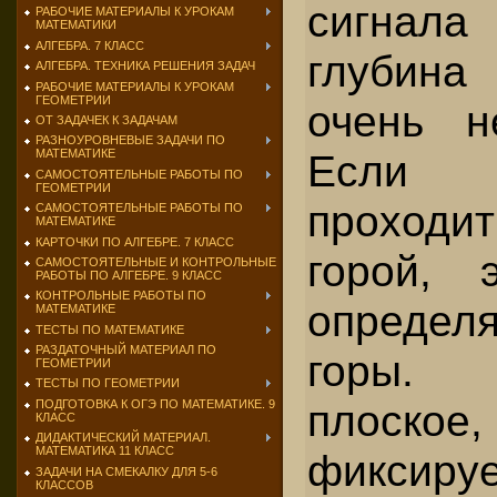
сигнала
РАБОЧИЕ МАТЕРИАЛЫ К УРОКАМ
МАТЕМАТИКИ
АЛГЕБРА. 7 КЛАСС
глубина
АЛГЕБРА. ТЕХНИКА РЕШЕНИЯ ЗАДАЧ
РАБОЧИЕ МАТЕРИАЛЫ К УРОКАМ
ГЕОМЕТРИИ
очень не
ОТ ЗАДАЧЕК К ЗАДАЧАМ
РАЗНОУРОВНЕВЫЕ ЗАДАЧИ ПО
Если
МАТЕМАТИКЕ
САМОСТОЯТЕЛЬНЫЕ РАБОТЫ ПО
ГЕОМЕТРИИ
проходит
САМОСТОЯТЕЛЬНЫЕ РАБОТЫ ПО
МАТЕМАТИКЕ
КАРТОЧКИ ПО АЛГЕБРЕ. 7 КЛАСС
горой, 
САМОСТОЯТЕЛЬНЫЕ И КОНТРОЛЬНЫЕ
РАБОТЫ ПО АЛГЕБРЕ. 9 КЛАСС
КОНТРОЛЬНЫЕ РАБОТЫ ПО
опреде
МАТЕМАТИКЕ
ТЕСТЫ ПО МАТЕМАТИКЕ
РАЗДАТОЧНЫЙ МАТЕРИАЛ ПО
горы.
ГЕОМЕТРИИ
ТЕСТЫ ПО ГЕОМЕТРИИ
плоское,
ПОДГОТОВКА К ОГЭ ПО МАТЕМАТИКЕ. 9
КЛАСС
ДИДАКТИЧЕСКИЙ МАТЕРИАЛ.
МАТЕМАТИКА 11 КЛАСС
фиксируе
ЗАДАЧИ НА СМЕКАЛКУ ДЛЯ 5-6
КЛАССОВ