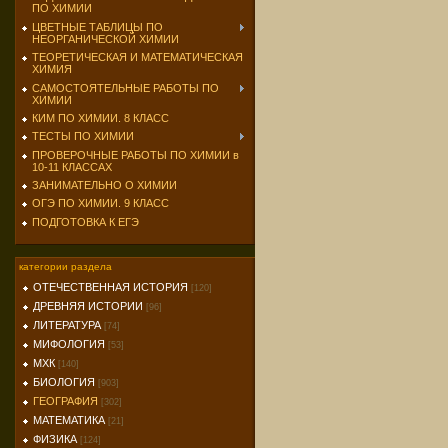
ПО ХИМИИ
ЦВЕТНЫЕ ТАБЛИЦЫ ПО
НЕОРГАНИЧЕСКОЙ ХИМИИ
ТЕОРЕТИЧЕСКАЯ И МАТЕМАТИЧЕСКАЯ
ХИМИЯ
САМОСТОЯТЕЛЬНЫЕ РАБОТЫ ПО
ХИМИИ
КИМ ПО ХИМИИ. 8 КЛАСС
ТЕСТЫ ПО ХИМИИ
ПРОВЕРОЧНЫЕ РАБОТЫ ПО ХИМИИ в
10-11 КЛАССАХ
ЗАНИМАТЕЛЬНО О ХИМИИ
ОГЭ ПО ХИМИИ. 9 КЛАСС
ПОДГОТОВКА К ЕГЭ
категории раздела
ОТЕЧЕСТВЕННАЯ ИСТОРИЯ
[120]
ДРЕВНЯЯ ИСТОРИИ
[96]
ЛИТЕРАТУРА
[74]
МИФОЛОГИЯ
[53]
МХК
[140]
БИОЛОГИЯ
[903]
ГЕОГРАФИЯ
[302]
МАТЕМАТИКА
[21]
ФИЗИКА
[124]