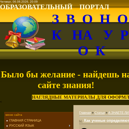
Четверг, 06.08.2026, 20:09
ОБРАЗОВАТЕЛЬНЫЙ ПОРТАЛ
З В О Н 
К НА У 
О К
Было бы желание - найдешь н
сайте знания!
НАГЛЯДНЫЕ МАТЕРИАЛЫ ДЛЯ ОФОРМЛ
<
Главная
»
Статьи
»
А ЗНАЕТЕ ЛИ
меню сайта
Как ученые определяют
ГЛАВНАЯ СТРАНИЦА
РУССКИЙ ЯЗЫК