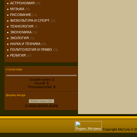
АСТРОНОМИЯ
[68]
МУЗЫКА
[53]
РИСОВАНИЕ
[13]
ФИЗКУЛЬТУРА И СПОРТ
[31]
ТЕХНОЛОГИЯ
[9]
ЭКОНОМИКА
[38]
ЭКОЛОГИЯ
[23]
НАУКА И ТЕХНИКА
[88]
ПОЛИТОЛОГИЯ И ПРАВО
[25]
РЕЛИГИЯ
[47]
статистика
Онлайн всего:
1
Гостей:
1
Пользователей:
0
форма входа
Войти через uID
Старая форма входа
Copyright MyCorp © 2