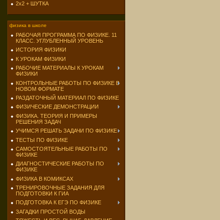
2х2 + ШУТКА
физика в школе
РАБОЧАЯ ПРОГРАММА ПО ФИЗИКЕ. 11
КЛАСС. УГЛУБЛЕННЫЙ УРОВЕНЬ
ИСТОРИЯ ФИЗИКИ
К УРОКАМ ФИЗИКИ
РАБОЧИЕ МАТЕРИАЛЫ К УРОКАМ
ФИЗИКИ
КОНТРОЛЬНЫЕ РАБОТЫ ПО ФИЗИКЕ В
НОВОМ ФОРМАТЕ
РАЗДАТОЧНЫЙ МАТЕРИАЛ ПО ФИЗИКЕ
ФИЗИЧЕСКИЕ ДЕМОНСТРАЦИИ
ФИЗИКА. ТЕОРИЯ И ПРИМЕРЫ
РЕШЕНИЯ ЗАДАЧ
УЧИМСЯ РЕШАТЬ ЗАДАЧИ ПО ФИЗИКЕ
ТЕСТЫ ПО ФИЗИКЕ
САМОСТОЯТЕЛЬНЫЕ РАБОТЫ ПО
ФИЗИКЕ
ДИАГНОСТИЧЕСКИЕ РАБОТЫ ПО
ФИЗИКЕ
ФИЗИКА В КОМИКСАХ
ТРЕНИРОВОЧНЫЕ ЗАДАНИЯ ДЛЯ
ПОДГОТОВКИ К ГИА
ПОДГОТОВКА К ЕГЭ ПО ФИЗИКЕ
ЗАГАДКИ ПРОСТОЙ ВОДЫ