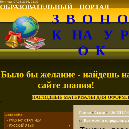
Пятница, 07.08.2026, 01:37
ОБРАЗОВАТЕЛЬНЫЙ ПОРТАЛ
З В О Н 
К НА У 
О К
Было бы желание - найдешь н
сайте знания!
НАГЛЯДНЫЕ МАТЕРИАЛЫ ДЛЯ ОФОРМЛ
<
Главная
»
Статьи
»
А ЗНАЕТЕ ЛИ
меню сайта
Как можно определить 
ГЛАВНАЯ СТРАНИЦА
РУССКИЙ ЯЗЫК