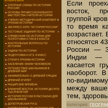
история в школе
Если проех
ОПОРНЫЕ СХЕМЫ ПО ИСТОРИИ
РОССИИ
восток, п
ОСНОВЫ ПРОФЕССИОНАЛЬНОГО
МАСТЕРСТВА УЧИТЕЛЯ ИСТОРИИ
группой кров
УЧЕБНО-МЕТОДИЧЕСКИЙ КОМПЛЕКТ К
УРОКАМ ИСТОРИИ
то время к
ЭКСПРЕСС-КУРС "ИСТОРИЯ РОССИИ"
ТЕСТОВЫЕ ЗАДАНИЯ ПО ИСТОРИИ
возрастает. 
СПРАВОЧНИК ПО ИСТОРИИ ДЛЯ
ПОЛГОТОВКИ К ГИА В 9 КЛАССЕ
относятся 43
КОНТРОЛЬНЫЕ ВОПРОСЫ ПО
ИСТОРИИ
России — 3
ЗАДАЧИ ПО ИСТОРИИ
ПОДГОТОВКА К ОГЭ. 8 КЛАСС
Индии — 
СТИХИ К УРОКАМ ИСТОРИИ
касается гр
ЗАСЕЛЕНИЕ ЗЕМЛИ ЧЕЛОВЕКОМ
ПУТЕШЕСТВИЕ ШКОЛЬНИКОВ В
наоборот. В
ДРЕВНИЙ МИР
ЗАНИМАТЕЛЬНО О ДРЕВНЕЙ ГРЕЦИИ
по-видимом
ДРЕВНИЙ ЕГИПЕТ
РЫЦАРСКИЕ ВРЕМЕНА
между ваше
БЛИЖНИЙ ВОСТОК. ИСТОРИЯ ДЕСЯТИ
ТЫСЯЧЕЛЕТИЙ
тем, здоров
ИСТОРИЯ РОССИИ В РАССКАЗАХ ДЛЯ
ШКОЛЬНИКОВ
ДОПЕТРОВСКАЯ РУСЬ
Категория
:
ГЕОГРА