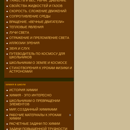
ТЯЖЕСТЬ И ВЕС. РЫЧАГ. ДАВЛЕНИЕ
СВОЙСТВА ЖИДКОСТЕЙ И ГАЗОВ
СКОРОСТЬ. СЛОЖЕНИЕ ДВИЖЕНИЙ
СОПРОТИВЛЕНИЕ СРЕДЫ
ВРАЩЕНИЕ. «ВЕЧНЫЕ ДВИГАТЕЛИ»
ТЕПЛОВЫЕ ЯВЛЕНИЯ
ЛУЧИ СВЕТА
ОТРАЖЕНИЕ И ПРЕЛОМЛЕНИЕ СВЕТА
ИЛЛЮЗИИ ЗРЕНИЯ
ЗВУК И СЛУХ
ПУТЕВОДИТЕЛЬ ПО КОСМОСУ ДЛЯ
ШКОЛЬНИКОВ
ШКОЛЬНИКАМ О ЗЕМЛЕ И КОСМОСЕ
СТИХОТВОРЕНИЯ К УРОКАМ ФИЗИКИ И
АСТРОНОМИИ
химия в школе
ИСТОРИЯ ХИМИИ
ХИМИЯ - ЭТО ИНТЕРЕСНО
ШКОЛЬНИКАМ О ПРЕВРАЩЕНИИ
ЭЛЕМЕНТОВ
МИР, СОЗДАННЫЙ ХИМИКАМИ
РАБОЧИЕ МАТЕРИАЛЫ К УРОКАМ
ХИМИИ
РАСЧЕТНЫЕ ЗАДАЧИ ПО ХИМИИ
ЗАДАЧИ ПОВЫШЕННОЙ ТРУДНОСТИ