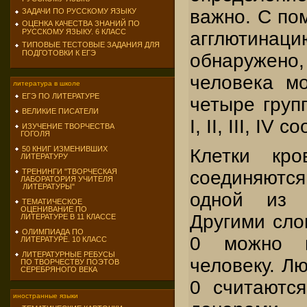
важно. С по
ЗАДАЧИ ПО РУССКОМУ ЯЗЫКУ
ОЦЕНКА КАЧЕСТВА ЗНАНИЙ ПО
РУССКОМУ ЯЗЫКУ. 6 КЛАСС
агглют
ТИПОВЫЕ ТЕСТОВЫЕ ЗАДАНИЯ ДЛЯ
ПОДГОТОВКИ К ЕГЭ
обнаруже
человека м
литература в школе
ЕГЭ ПО ЛИТЕРАТУРЕ
четыре групп
ВЕЛИКИЕ ПИСАТЕЛИ
I, II, III, IV
ИЗУЧЕНИЕ ТВОРЧЕСТВА
ГОГОЛЯ
50 КНИГ ИЗМЕНИВШИХ
Клетки кр
ЛИТЕРАТУРУ
соединяютс
ТРЕНИНГИ "ТВОРЧЕСКАЯ
ЛАБОРАТОРИЯ УЧИТЕЛЯ
ЛИТЕРАТУРЫ"
одной из о
ТЕМАТИЧЕСКОЕ
ОЦЕНИВАНИЕ ПО
Другими сло
ЛИТЕРАТУРЕ В 11 КЛАССЕ
ОЛИМПИАДА ПО
0 можно п
ЛИТЕРАТУРЕ. 10 КЛАСС
ЛИТЕРАТУРНЫЕ РЕБУСЫ
человеку. Лю
ПО ТВОРЧЕСТВУ ПОЭТОВ
СЕРЕБРЯНОГО ВЕКА
0 считаютс
иностранные языки