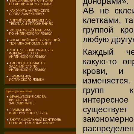
донорами».
ТЕМАТИЧЕСКИЕ КАРТОЧКИ
ПО АНГЛИЙСКОМУ ЯЗЫКУ
АВ не скле
КАК УЧИТЬ АНГЛИЙСКИЕ
СЛОВА ЭФФЕКТИВНО
клетками, та
АНГЛИЙСКИЕ ВРЕМЕНА В
ТЕКСТАХ И УПРАЖНЕНИЯХ
группой кр
РАЗДАТОЧНЫЙ МАТЕРИАЛ
ПО АНГЛИЙСКОМУ ЯЗЫКУ
любую другу
200 АНГЛИЙСКИЙ ВЫРАЖЕНИЙ.
ТЕХНИКА ЗАПОМИНАНИЯ
Каждый че
КОНТРОЛЬНЫЕ РАБОТЫ В
ФОРМАТЕ ЕГЭ ПО
АНГЛИЙСКОМУ ЯЗЫКУ
какую-то оп
ТИПОВЫЕ ВАРИАНТЫ
ЗАДАНИЙ ЕГЭ ПО
крови, и 
АНГЛИЙСКОМУ ЯЗЫКУ
ГРАММАТИКА
изменяетс
ИСПАНСКОГО ЯЗЫКА
групп к
французский язык
ФРАНЦУЗСКИЕ СЛОВА.
интересн
ВИЗУАЛЬНОЕ
ЗАПОМИНАНИЕ
существуе
ГРАММАТИКА
ФРАНЦУЗСКОГО ЯЗЫКА
законо
ВНУТРИШКОЛЬНЫЙ КОНТРОЛЬ
ПО ФРАНЦУЗСКОМУ ЯЗЫКУ
распределен