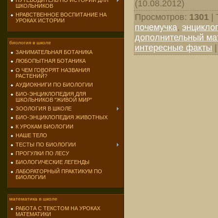
ПУТЕВОДИТЕЛЬ ПО ИСТОРИИ ДЛЯ
(10.08.2012)
ШКОЛЬНИКОВ
НРАВСТВЕННОЕ ВОСПИТАНИЕ НА
Просмотров
:
1301
|
УРОКАХ ИСТОРИИ
почемучка
,
энцикло
дополнительный мат
биология в школе
интересные факты
ЗАНИМАТЕЛЬНАЯ БОТАНИКА
ЛЮБОПЫТНАЯ БОТАНИКА
О ЧЕМ ГОВОРЯТ НАЗВАНИЯ
РАСТЕНИЙ?
АУДИОКНИГИ ПО БИОЛОГИИ
БИО-ЭНЦИКЛОПЕДИЯ ДЛЯ
ШКОЛЬНИКОВ "ЖИВОЙ МИР"
ЗООЛОГИЯ В ШКОЛЕ
БИО-ЭНЦИКЛОПЕДИЯ ЖИВОТНЫХ
К УРОКАМ БИОЛОГИИ
НАШЕ ТЕЛО
ТЕСТЫ ПО БИОЛОГИИ
ПРОГУЛКИ ПО ЛЕСУ
БИОЛОГИЧЕСКИЕ ЛЕГЕНДЫ
ЛАБОРАТОРНЫЙ ПРАКТИКУМ ПО
БИОЛОГИИ
математика в школе
РАБОТА С ТЕКСТОМ НА УРОКАХ
МАТЕМАТИКИ