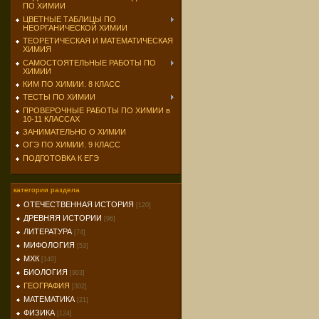
ПО ХИМИИ
ЦВЕТНЫЕ ТАБЛИЦЫ ПО
НЕОРГАНИЧЕСКОЙ ХИМИИ
ТЕОРЕТИЧЕСКАЯ И МАТЕМАТИЧЕСКАЯ
ХИМИЯ
САМОСТОЯТЕЛЬНЫЕ РАБОТЫ ПО
ХИМИИ
КИМ ПО ХИМИИ. 8 КЛАСС
ТЕСТЫ ПО ХИМИИ
ПРОВЕРОЧНЫЕ РАБОТЫ ПО ХИМИИ в
10-11 КЛАССАХ
ЗАНИМАТЕЛЬНО О ХИМИИ
ОГЭ ПО ХИМИИ. 9 КЛАСС
ПОДГОТОВКА К ЕГЭ
категории раздела
ОТЕЧЕСТВЕННАЯ ИСТОРИЯ
[120]
ДРЕВНЯЯ ИСТОРИИ
[96]
ЛИТЕРАТУРА
[74]
МИФОЛОГИЯ
[53]
МХК
[140]
БИОЛОГИЯ
[903]
ГЕОГРАФИЯ
[302]
МАТЕМАТИКА
[21]
ФИЗИКА
[124]