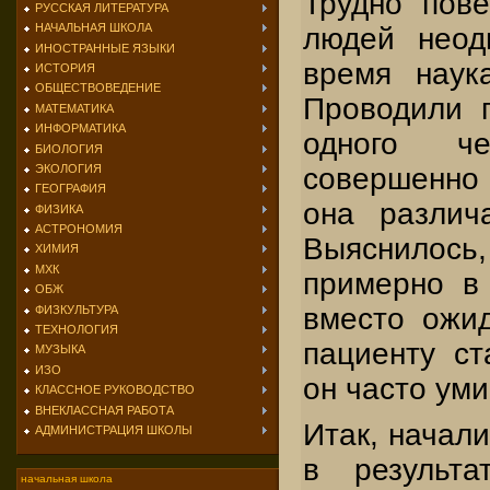
Трудно пове
РУССКАЯ ЛИТЕРАТУРА
НАЧАЛЬНАЯ ШКОЛА
людей неод
ИНОСТРАННЫЕ ЯЗЫКИ
время наук
ИСТОРИЯ
ОБЩЕСТВОВЕДЕНИЕ
Проводили 
МАТЕМАТИКА
ИНФОРМАТИКА
одного че
БИОЛОГИЯ
совершенно 
ЭКОЛОГИЯ
ГЕОГРАФИЯ
она различ
ФИЗИКА
АСТРОНОМИЯ
Выяснилос
ХИМИЯ
МХК
примерно в
ОБЖ
вместо ожи
ФИЗКУЛЬТУРА
ТЕХНОЛОГИЯ
пациенту ст
МУЗЫКА
ИЗО
он часто уми
КЛАССНОЕ РУКОВОДСТВО
ВНЕКЛАССНАЯ РАБОТА
Итак, начали
АДМИНИСТРАЦИЯ ШКОЛЫ
в результа
начальная школа