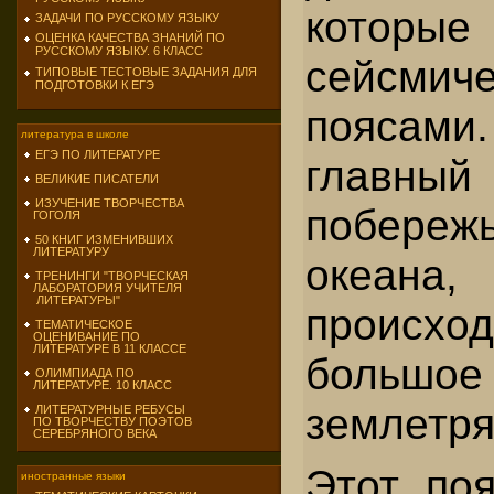
которые
ЗАДАЧИ ПО РУССКОМУ ЯЗЫКУ
ОЦЕНКА КАЧЕСТВА ЗНАНИЙ ПО
РУССКОМУ ЯЗЫКУ. 6 КЛАСС
сейсми­ч
ТИПОВЫЕ ТЕСТОВЫЕ ЗАДАНИЯ ДЛЯ
ПОДГОТОВКИ К ЕГЭ
пояса
литература в школе
ЕГЭ ПО ЛИТЕРАТУРЕ
главный
ВЕЛИКИЕ ПИСАТЕЛИ
ИЗУЧЕНИЕ ТВОРЧЕСТВА
по­бер
ГОГОЛЯ
50 КНИГ ИЗМЕНИВШИХ
ЛИТЕРАТУРУ
океа
ТРЕНИНГИ "ТВОРЧЕСКАЯ
ЛАБОРАТОРИЯ УЧИТЕЛЯ
ЛИТЕРАТУРЫ"
происх
ТЕМАТИЧЕСКОЕ
ОЦЕНИВАНИЕ ПО
ЛИТЕРАТУРЕ В 11 КЛАССЕ
большое
ОЛИМПИАДА ПО
ЛИТЕРАТУРЕ. 10 КЛАСС
землетря
ЛИТЕРАТУРНЫЕ РЕБУСЫ
ПО ТВОРЧЕСТВУ ПОЭТОВ
СЕРЕБРЯНОГО ВЕКА
Этот поя
иностранные языки