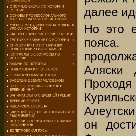
история в школе
ОПОРНЫЕ СХЕМЫ ПО ИСТОРИИ
далее ид
РОССИИ
ОСНОВЫ ПРОФЕССИОНАЛЬНОГО
МАСТЕРСТВА УЧИТЕЛЯ ИСТОРИИ
Но это 
УЧЕБНО-МЕТОДИЧЕСКИЙ КОМПЛЕКТ К
УРОКАМ ИСТОРИИ
ЭКСПРЕСС-КУРС "ИСТОРИЯ РОССИИ"
поя
ТЕСТОВЫЕ ЗАДАНИЯ ПО ИСТОРИИ
СПРАВОЧНИК ПО ИСТОРИИ ДЛЯ
ПОЛГОТОВКИ К ГИА В 9 КЛАССЕ
продол
КОНТРОЛЬНЫЕ ВОПРОСЫ ПО
ИСТОРИИ
ЗАДАЧИ ПО ИСТОРИИ
Аляски 
ПОДГОТОВКА К ОГЭ. 8 КЛАСС
СТИХИ К УРОКАМ ИСТОРИИ
Прох
ЗАСЕЛЕНИЕ ЗЕМЛИ ЧЕЛОВЕКОМ
ПУТЕШЕСТВИЕ ШКОЛЬНИКОВ В
ДРЕВНИЙ МИР
Кури
ЗАНИМАТЕЛЬНО О ДРЕВНЕЙ ГРЕЦИИ
ДРЕВНИЙ ЕГИПЕТ
Алеутск
РЫЦАРСКИЕ ВРЕМЕНА
БЛИЖНИЙ ВОСТОК. ИСТОРИЯ ДЕСЯТИ
ТЫСЯЧЕЛЕТИЙ
он дости
ИСТОРИЯ РОССИИ В РАССКАЗАХ ДЛЯ
ШКОЛЬНИКОВ
ДОПЕТРОВСКАЯ РУСЬ