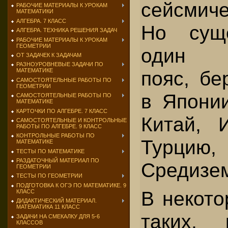
сейсмиче
РАБОЧИЕ МАТЕРИАЛЫ К УРОКАМ
МАТЕМАТИКИ
АЛГЕБРА. 7 КЛАСС
Но сущ
АЛГЕБРА. ТЕХНИКА РЕШЕНИЯ ЗАДАЧ
РАБОЧИЕ МАТЕРИАЛЫ К УРОКАМ
ГЕОМЕТРИИ
один с
ОТ ЗАДАЧЕК К ЗАДАЧАМ
РАЗНОУРОВНЕВЫЕ ЗАДАЧИ ПО
пояс, бе
МАТЕМАТИКЕ
САМОСТОЯТЕЛЬНЫЕ РАБОТЫ ПО
ГЕОМЕТРИИ
в Япони
САМОСТОЯТЕЛЬНЫЕ РАБОТЫ ПО
МАТЕМАТИКЕ
КАРТОЧКИ ПО АЛГЕБРЕ. 7 КЛАСС
Китай, И
САМОСТОЯТЕЛЬНЫЕ И КОНТРОЛЬНЫЕ
РАБОТЫ ПО АЛГЕБРЕ. 9 КЛАСС
КОНТРОЛЬНЫЕ РАБОТЫ ПО
Турцию
МАТЕМАТИКЕ
ТЕСТЫ ПО МАТЕМАТИКЕ
РАЗДАТОЧНЫЙ МАТЕРИАЛ ПО
Средизе
ГЕОМЕТРИИ
ТЕСТЫ ПО ГЕОМЕТРИИ
ПОДГОТОВКА К ОГЭ ПО МАТЕМАТИКЕ. 9
В некото
КЛАСС
ДИДАКТИЧЕСКИЙ МАТЕРИАЛ.
МАТЕМАТИКА 11 КЛАСС
таких, 
ЗАДАЧИ НА СМЕКАЛКУ ДЛЯ 5-6
КЛАССОВ