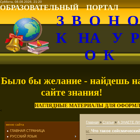
Суббота, 08.08.2026, 21:20
ОБРАЗОВАТЕЛЬНЫЙ ПОРТАЛ
З В О Н 
К НА У 
О К
Было бы желание - найдешь н
сайте знания!
НАГЛЯДНЫЕ МАТЕРИАЛЫ ДЛЯ ОФОРМЛ
<
Главная
»
Статьи
»
А ЗНАЕТЕ ЛИ
меню сайта
Что такое сейсмически
ГЛАВНАЯ СТРАНИЦА
РУССКИЙ ЯЗЫК