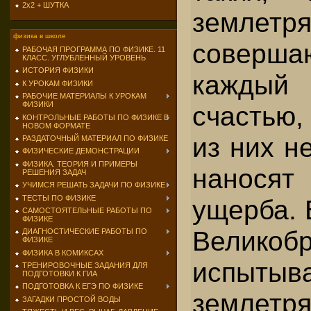
2х2 + ШУТКА
землетр
физика в школе
соверш
РАБОЧАЯ ПРОГРАММА ПО ФИЗИКЕ. 11
КЛАСС. УГЛУБЛЕННЫЙ УРОВЕНЬ
ИСТОРИЯ ФИЗИКИ
кажды
К УРОКАМ ФИЗИКИ
РАБОЧИЕ МАТЕРИАЛЫ К УРОКАМ
ФИЗИКИ
счастью,
КОНТРОЛЬНЫЕ РАБОТЫ ПО ФИЗИКЕ В
НОВОМ ФОРМАТЕ
из них н
РАЗДАТОЧНЫЙ МАТЕРИАЛ ПО ФИЗИКЕ
ФИЗИЧЕСКИЕ ДЕМОНСТРАЦИИ
ФИЗИКА. ТЕОРИЯ И ПРИМЕРЫ
нанося
РЕШЕНИЯ ЗАДАЧ
УЧИМСЯ РЕШАТЬ ЗАДАЧИ ПО ФИЗИКЕ
ТЕСТЫ ПО ФИЗИКЕ
ущерба. 
САМОСТОЯТЕЛЬНЫЕ РАБОТЫ ПО
ФИЗИКЕ
Велико
ДИАГНОСТИЧЕСКИЕ РАБОТЫ ПО
ФИЗИКЕ
ФИЗИКА В КОМИКСАХ
испытыв
ТРЕНИРОВОЧНЫЕ ЗАДАНИЯ ДЛЯ
ПОДГОТОВКИ К ГИА
ПОДГОТОВКА К ЕГЭ ПО ФИЗИКЕ
землет
ЗАГАДКИ ПРОСТОЙ ВОДЫ