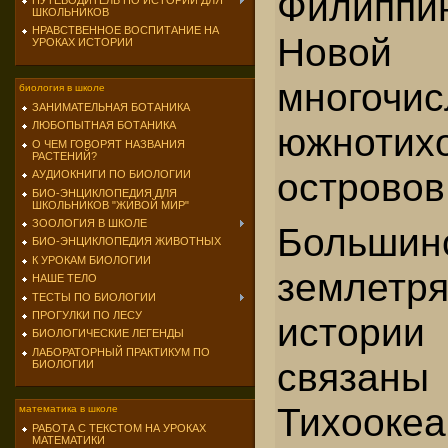
Филиппин
ПУТЕВОДИТЕЛЬ ПО ИСТОРИИ ДЛЯ
ШКОЛЬНИКОВ
НРАВСТВЕННОЕ ВОСПИТАНИЕ НА
Новой
УРОКАХ ИСТОРИИ
многочис
биология в школе
ЗАНИМАТЕЛЬНАЯ БОТАНИКА
ЛЮБОПЫТНАЯ БОТАНИКА
южнотих
О ЧЕМ ГОВОРЯТ НАЗВАНИЯ
РАСТЕНИЙ?
островов
АУДИОКНИГИ ПО БИОЛОГИИ
БИО-ЭНЦИКЛОПЕДИЯ ДЛЯ
ШКОЛЬНИКОВ "ЖИВОЙ МИР"
ЗООЛОГИЯ В ШКОЛЕ
Большин
БИО-ЭНЦИКЛОПЕДИЯ ЖИВОТНЫХ
К УРОКАМ БИОЛОГИИ
землет
НАШЕ ТЕЛО
ТЕСТЫ ПО БИОЛОГИИ
ПРОГУЛКИ ПО ЛЕСУ
ист
БИОЛОГИЧЕСКИЕ ЛЕГЕНДЫ
ЛАБОРАТОРНЫЙ ПРАКТИКУМ ПО
свя
БИОЛОГИИ
Тихоокеа
математика в школе
РАБОТА С ТЕКСТОМ НА УРОКАХ
МАТЕМАТИКИ