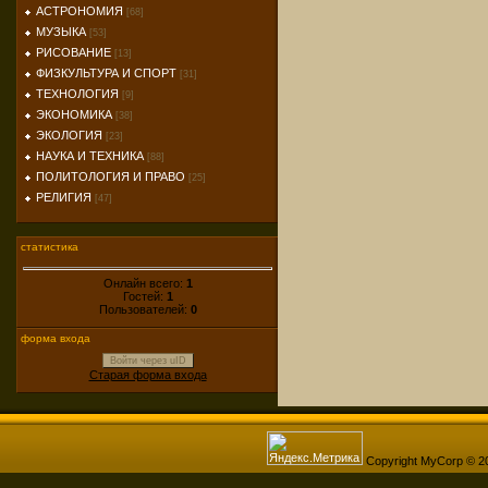
АСТРОНОМИЯ
[68]
МУЗЫКА
[53]
РИСОВАНИЕ
[13]
ФИЗКУЛЬТУРА И СПОРТ
[31]
ТЕХНОЛОГИЯ
[9]
ЭКОНОМИКА
[38]
ЭКОЛОГИЯ
[23]
НАУКА И ТЕХНИКА
[88]
ПОЛИТОЛОГИЯ И ПРАВО
[25]
РЕЛИГИЯ
[47]
статистика
Онлайн всего:
1
Гостей:
1
Пользователей:
0
форма входа
Войти через uID
Старая форма входа
Copyright MyCorp © 2