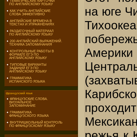
ТЕМАТИЧЕСКИЕ КАРТОЧКИ
ПО АНГЛИЙСКОМУ ЯЗЫКУ
на юге Ч
КАК УЧИТЬ АНГЛИЙСКИЕ
СЛОВА ЭФФЕКТИВНО
Тихоокеа
АНГЛИЙСКИЕ ВРЕМЕНА В
ТЕКСТАХ И УПРАЖНЕНИЯХ
РАЗДАТОЧНЫЙ МАТЕРИАЛ
побере
ПО АНГЛИЙСКОМУ ЯЗЫКУ
200 АНГЛИЙСКИЙ ВЫРАЖЕНИЙ.
ТЕХНИКА ЗАПОМИНАНИЯ
Аме
КОНТРОЛЬНЫЕ РАБОТЫ В
ФОРМАТЕ ЕГЭ ПО
АНГЛИЙСКОМУ ЯЗЫКУ
Централ
ТИПОВЫЕ ВАРИАНТЫ
ЗАДАНИЙ ЕГЭ ПО
АНГЛИЙСКОМУ ЯЗЫКУ
(захваты
ГРАММАТИКА
ИСПАНСКОГО ЯЗЫКА
Карибско
французский язык
ФРАНЦУЗСКИЕ СЛОВА.
ВИЗУАЛЬНОЕ
прохо
ЗАПОМИНАНИЕ
ГРАММАТИКА
ФРАНЦУЗСКОГО ЯЗЫКА
Мексика
ВНУТРИШКОЛЬНЫЙ КОНТРОЛЬ
ПО ФРАНЦУЗСКОМУ ЯЗЫКУ
режья к 