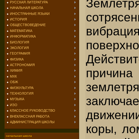
Землетр
РУССКАЯ ЛИТЕРАТУРА
НАЧАЛЬНАЯ ШКОЛА
сотряс
ИНОСТРАННЫЕ ЯЗЫКИ
ИСТОРИЯ
ОБЩЕСТВОВЕДЕНИЕ
вибра­
МАТЕМАТИКА
ИНФОРМАТИКА
поверхно
БИОЛОГИЯ
ЭКОЛОГИЯ
ГЕОГРАФИЯ
Действит
ФИЗИКА
АСТРОНОМИЯ
причи­на
ХИМИЯ
МХК
землетр
ОБЖ
ФИЗКУЛЬТУРА
ТЕХНОЛОГИЯ
заклю
МУЗЫКА
ИЗО
движен
КЛАССНОЕ РУКОВОДСТВО
ВНЕКЛАССНАЯ РАБОТА
АДМИНИСТРАЦИЯ ШКОЛЫ
коры, ло
начальная школа