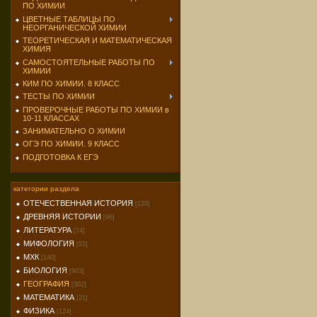
ПО ХИМИИ
ЦВЕТНЫЕ ТАБЛИЦЫ ПО
НЕОРГАНИЧЕСКОЙ ХИМИИ
ТЕОРЕТИЧЕСКАЯ И МАТЕМАТИЧЕСКАЯ
ХИМИЯ
САМОСТОЯТЕЛЬНЫЕ РАБОТЫ ПО
ХИМИИ
КИМ ПО ХИМИИ. 8 КЛАСС
ТЕСТЫ ПО ХИМИИ
ПРОВЕРОЧНЫЕ РАБОТЫ ПО ХИМИИ в
10-11 КЛАССАХ
ЗАНИМАТЕЛЬНО О ХИМИИ
ОГЭ ПО ХИМИИ. 9 КЛАСС
ПОДГОТОВКА К ЕГЭ
категории раздела
ОТЕЧЕСТВЕННАЯ ИСТОРИЯ
[120]
ДРЕВНЯЯ ИСТОРИИ
[96]
ЛИТЕРАТУРА
[74]
МИФОЛОГИЯ
[53]
МХК
[140]
БИОЛОГИЯ
[903]
ГЕОГРАФИЯ
[302]
МАТЕМАТИКА
[21]
ФИЗИКА
[124]