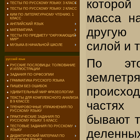
которой
ТЕСТЫ ПО РУССКОМУ ЯЗЫКУ. 3 КЛАСС
ТЕСТЫ ПО РУССКОМУ ЯЗЫКУ. 2 КЛАСС
масса на
КИМ ПО ЛИТЕРАТУРНОМУ ЧТЕНИЮ. 1
КЛАСС
АНГЛИЙСКИЙ ЯЗЫК
другую
МАТЕМАТИКА
ТЕСТЫ ПО ПРЕДМЕТУ "ОКРУЖАЮЩИЙ
МИР"
силой и т
МУЗЫКА В НАЧАЛЬНОЙ ШКОЛЕ
По это
русский язык
РУССКИЕ ПОСЛОВИЦЫ: ТОЛКОВАНИЕ
И ИЛЛЮСТРАЦИИ
землетр
ЗАДАНИЯ ПО ОРФОЭПИИ
ГРАММАТИКА РУССКОГО ЯЗЫКА
ПИШЕМ БЕЗ ОШИБОК
происход
УДИВИТЕЛЬНЫЙ МИР ФРАЗЕОЛОГИИ
ТЕКСТЫ ДЛЯ КОМПЛЕКСНОГО АНАЛИЗА
частях
В 9 КЛАССЕ
ТРЕНИРОВОЧНЫЕ УПРАЖНЕНИЯ ПО
РУССКОМУ ЯЗЫКУ
бывают т
ПРАКТИЧЕСКИЕ ЗАДАНИЯ ПО
РУССКОМУ ЯЗЫКУ. 5 КЛАСС
ТЕСТОВЫЕ ЗАДАНИЯ ПО РУССКОМУ
деленн
ЯЗЫКУ
ДИДАКТИЧЕСКИЙ МАТЕРИАЛ ПО
РУССКОМУ ЯЗЫКУ