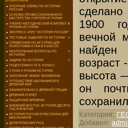
история в школе
ОПОРНЫЕ СХЕМЫ ПО ИСТОРИИ
сделано
РОССИИ
ОСНОВЫ ПРОФЕССИОНАЛЬНОГО
МАСТЕРСТВА УЧИТЕЛЯ ИСТОРИИ
1900 г
УЧЕБНО-МЕТОДИЧЕСКИЙ КОМПЛЕКТ К
УРОКАМ ИСТОРИИ
ЭКСПРЕСС-КУРС "ИСТОРИЯ РОССИИ"
вечной 
ТЕСТОВЫЕ ЗАДАНИЯ ПО ИСТОРИИ
СПРАВОЧНИК ПО ИСТОРИИ ДЛЯ
найден 
ПОЛГОТОВКИ К ГИА В 9 КЛАССЕ
КОНТРОЛЬНЫЕ ВОПРОСЫ ПО
ИСТОРИИ
возраст -
ЗАДАЧИ ПО ИСТОРИИ
ПОДГОТОВКА К ОГЭ. 8 КЛАСС
СТИХИ К УРОКАМ ИСТОРИИ
высота —
ЗАСЕЛЕНИЕ ЗЕМЛИ ЧЕЛОВЕКОМ
ПУТЕШЕСТВИЕ ШКОЛЬНИКОВ В
он почт
ДРЕВНИЙ МИР
ЗАНИМАТЕЛЬНО О ДРЕВНЕЙ ГРЕЦИИ
ДРЕВНИЙ ЕГИПЕТ
сохранил
РЫЦАРСКИЕ ВРЕМЕНА
БЛИЖНИЙ ВОСТОК. ИСТОРИЯ ДЕСЯТИ
ТЫСЯЧЕЛЕТИЙ
Категория
:
ГЕ
ИСТОРИЯ РОССИИ В РАССКАЗАХ ДЛЯ
ШКОЛЬНИКОВ
Добавил
:
admi
ДОПЕТРОВСКАЯ РУСЬ