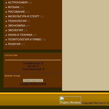
АСТРОНОМИЯ
[68]
МУЗЫКА
[53]
РИСОВАНИЕ
[13]
ФИЗКУЛЬТУРА И СПОРТ
[31]
ТЕХНОЛОГИЯ
[9]
ЭКОНОМИКА
[38]
ЭКОЛОГИЯ
[23]
НАУКА И ТЕХНИКА
[88]
ПОЛИТОЛОГИЯ И ПРАВО
[25]
РЕЛИГИЯ
[47]
статистика
Онлайн всего:
2
Гостей:
2
Пользователей:
0
форма входа
Войти через uID
Старая форма входа
Copyright MyCorp © 2