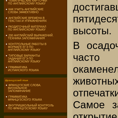
ТЕМАТИЧЕСКИЕ КАРТОЧКИ
достигав
ПО АНГЛИЙСКОМУ ЯЗЫКУ
КАК УЧИТЬ АНГЛИЙСКИЕ
СЛОВА ЭФФЕКТИВНО
пятидеся
АНГЛИЙСКИЕ ВРЕМЕНА В
ТЕКСТАХ И УПРАЖНЕНИЯХ
высоты.
РАЗДАТОЧНЫЙ МАТЕРИАЛ
ПО АНГЛИЙСКОМУ ЯЗЫКУ
200 АНГЛИЙСКИЙ ВЫРАЖЕНИЙ.
ТЕХНИКА ЗАПОМИНАНИЯ
В осадо
КОНТРОЛЬНЫЕ РАБОТЫ В
ФОРМАТЕ ЕГЭ ПО
АНГЛИЙСКОМУ ЯЗЫКУ
часто
ТИПОВЫЕ ВАРИАНТЫ
ЗАДАНИЙ ЕГЭ ПО
АНГЛИЙСКОМУ ЯЗЫКУ
окамене
ГРАММАТИКА
ИСПАНСКОГО ЯЗЫКА
животн
французский язык
ФРАНЦУЗСКИЕ СЛОВА.
ВИЗУАЛЬНОЕ
отпечатк
ЗАПОМИНАНИЕ
ГРАММАТИКА
ФРАНЦУЗСКОГО ЯЗЫКА
Самое з
ВНУТРИШКОЛЬНЫЙ КОНТРОЛЬ
ПО ФРАНЦУЗСКОМУ ЯЗЫКУ
открыти