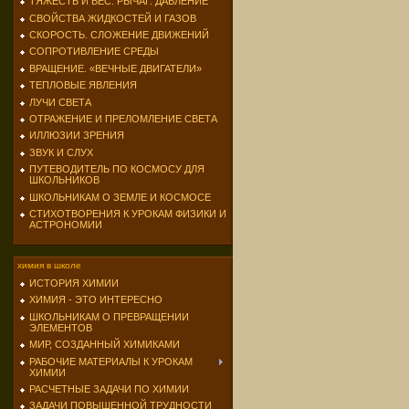
ТЯЖЕСТЬ И ВЕС. РЫЧАГ. ДАВЛЕНИЕ
СВОЙСТВА ЖИДКОСТЕЙ И ГАЗОВ
СКОРОСТЬ. СЛОЖЕНИЕ ДВИЖЕНИЙ
СОПРОТИВЛЕНИЕ СРЕДЫ
ВРАЩЕНИЕ. «ВЕЧНЫЕ ДВИГАТЕЛИ»
ТЕПЛОВЫЕ ЯВЛЕНИЯ
ЛУЧИ СВЕТА
ОТРАЖЕНИЕ И ПРЕЛОМЛЕНИЕ СВЕТА
ИЛЛЮЗИИ ЗРЕНИЯ
ЗВУК И СЛУХ
ПУТЕВОДИТЕЛЬ ПО КОСМОСУ ДЛЯ
ШКОЛЬНИКОВ
ШКОЛЬНИКАМ О ЗЕМЛЕ И КОСМОСЕ
СТИХОТВОРЕНИЯ К УРОКАМ ФИЗИКИ И
АСТРОНОМИИ
химия в школе
ИСТОРИЯ ХИМИИ
ХИМИЯ - ЭТО ИНТЕРЕСНО
ШКОЛЬНИКАМ О ПРЕВРАЩЕНИИ
ЭЛЕМЕНТОВ
МИР, СОЗДАННЫЙ ХИМИКАМИ
РАБОЧИЕ МАТЕРИАЛЫ К УРОКАМ
ХИМИИ
РАСЧЕТНЫЕ ЗАДАЧИ ПО ХИМИИ
ЗАДАЧИ ПОВЫШЕННОЙ ТРУДНОСТИ