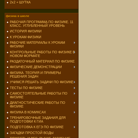
2х2 + ШУТКА
физика в школе
РАБОЧАЯ ПРОГРАММА ПО ФИЗИКЕ. 11
КЛАСС. УГЛУБЛЕННЫЙ УРОВЕНЬ
ИСТОРИЯ ФИЗИКИ
К УРОКАМ ФИЗИКИ
РАБОЧИЕ МАТЕРИАЛЫ К УРОКАМ
ФИЗИКИ
КОНТРОЛЬНЫЕ РАБОТЫ ПО ФИЗИКЕ В
НОВОМ ФОРМАТЕ
РАЗДАТОЧНЫЙ МАТЕРИАЛ ПО ФИЗИКЕ
ФИЗИЧЕСКИЕ ДЕМОНСТРАЦИИ
ФИЗИКА. ТЕОРИЯ И ПРИМЕРЫ
РЕШЕНИЯ ЗАДАЧ
УЧИМСЯ РЕШАТЬ ЗАДАЧИ ПО ФИЗИКЕ
ТЕСТЫ ПО ФИЗИКЕ
САМОСТОЯТЕЛЬНЫЕ РАБОТЫ ПО
ФИЗИКЕ
ДИАГНОСТИЧЕСКИЕ РАБОТЫ ПО
ФИЗИКЕ
ФИЗИКА В КОМИКСАХ
ТРЕНИРОВОЧНЫЕ ЗАДАНИЯ ДЛЯ
ПОДГОТОВКИ К ГИА
ПОДГОТОВКА К ЕГЭ ПО ФИЗИКЕ
ЗАГАДКИ ПРОСТОЙ ВОДЫ