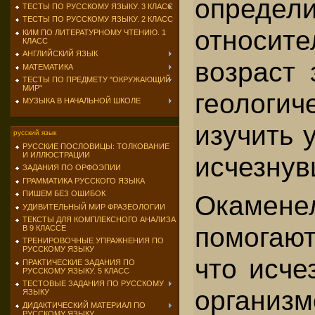
определи
ТЕСТЫ ПО РУССКОМУ ЯЗЫКУ. 3 КЛАСС
ТЕСТЫ ПО РУССКОМУ ЯЗЫКУ. 2 КЛАСС
относит
КИМ ПО ЛИТЕРАТУРНОМУ ЧТЕНИЮ. 1
КЛАСС
АНГЛИЙСКИЙ ЯЗЫК
возраст 
МАТЕМАТИКА
ТЕСТЫ ПО ПРЕДМЕТУ "ОКРУЖАЮЩИЙ
МИР"
геологич
МУЗЫКА В НАЧАЛЬНОЙ ШКОЛЕ
изучить 
русский язык
РУССКИЕ ПОСЛОВИЦЫ: ТОЛКОВАНИЕ
И ИЛЛЮСТРАЦИИ
исчезнув
ЗАДАНИЯ ПО ОРФОЭПИИ
ГРАММАТИКА РУССКОГО ЯЗЫКА
ПИШЕМ БЕЗ ОШИБОК
Окамене
УДИВИТЕЛЬНЫЙ МИР ФРАЗЕОЛОГИИ
ТЕКСТЫ ДЛЯ КОМПЛЕКСНОГО АНАЛИЗА
помогаю
В 9 КЛАССЕ
ТРЕНИРОВОЧНЫЕ УПРАЖНЕНИЯ ПО
РУССКОМУ ЯЗЫКУ
что исче
ПРАКТИЧЕСКИЕ ЗАДАНИЯ ПО
РУССКОМУ ЯЗЫКУ. 5 КЛАСС
ТЕСТОВЫЕ ЗАДАНИЯ ПО РУССКОМУ
организм
ЯЗЫКУ
ДИДАКТИЧЕСКИЙ МАТЕРИАЛ ПО
РУССКОМУ ЯЗЫКУ