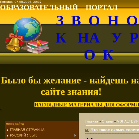
Пятница, 07.08.2026, 20:37
ОБРАЗОВАТЕЛЬНЫЙ ПОРТАЛ
З В О Н 
К НА У 
О К
Было бы желание - найдешь н
сайте знания!
НАГЛЯДНЫЕ МАТЕРИАЛЫ ДЛЯ ОФОРМЛ
<
Главная
»
Статьи
»
А ЗНАЕТЕ ЛИ
меню сайта
Что такое окаменелост
ГЛАВНАЯ СТРАНИЦА
РУССКИЙ ЯЗЫК