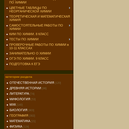
ПО ХИМИИ
ЦВЕТНЫЕ ТАБЛИЦЫ ПО
НЕОРГАНИЧЕСКОЙ ХИМИИ
ТЕОРЕТИЧЕСКАЯ И МАТЕМАТИЧЕСКАЯ
ХИМИЯ
САМОСТОЯТЕЛЬНЫЕ РАБОТЫ ПО
ХИМИИ
КИМ ПО ХИМИИ. 8 КЛАСС
ТЕСТЫ ПО ХИМИИ
ПРОВЕРОЧНЫЕ РАБОТЫ ПО ХИМИИ в
10-11 КЛАССАХ
ЗАНИМАТЕЛЬНО О ХИМИИ
ОГЭ ПО ХИМИИ. 9 КЛАСС
ПОДГОТОВКА К ЕГЭ
категории раздела
ОТЕЧЕСТВЕННАЯ ИСТОРИЯ
[120]
ДРЕВНЯЯ ИСТОРИИ
[96]
ЛИТЕРАТУРА
[74]
МИФОЛОГИЯ
[53]
МХК
[140]
БИОЛОГИЯ
[903]
ГЕОГРАФИЯ
[302]
МАТЕМАТИКА
[21]
ФИЗИКА
[124]