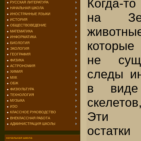
Когда-то
РУССКАЯ ЛИТЕРАТУРА
НАЧАЛЬНАЯ ШКОЛА
на Зе
ИНОСТРАННЫЕ ЯЗЫКИ
ИСТОРИЯ
ОБЩЕСТВОВЕДЕНИЕ
животные
МАТЕМАТИКА
ИНФОРМАТИКА
которые
БИОЛОГИЯ
ЭКОЛОГИЯ
ГЕОГРАФИЯ
не сущ
ФИЗИКА
АСТРОНОМИЯ
следы ин
ХИМИЯ
МХК
в виде 
ОБЖ
ФИЗКУЛЬТУРА
ТЕХНОЛОГИЯ
скелетов
МУЗЫКА
ИЗО
Эти и
КЛАССНОЕ РУКОВОДСТВО
ВНЕКЛАССНАЯ РАБОТА
АДМИНИСТРАЦИЯ ШКОЛЫ
остатк
начальная школа