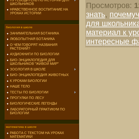
ПУТЕВОДИТЕЛЬ ПО ИСТОРИИ ДЛЯ
Просмотров
:
1
ШКОЛЬНИКОВ
НРАВСТВЕННОЕ ВОСПИТАНИЕ НА
знать
,
почему
УРОКАХ ИСТОРИИ
для школьник
биология в школе
материал к ур
ЗАНИМАТЕЛЬНАЯ БОТАНИКА
интересные ф
ЛЮБОПЫТНАЯ БОТАНИКА
О ЧЕМ ГОВОРЯТ НАЗВАНИЯ
РАСТЕНИЙ?
АУДИОКНИГИ ПО БИОЛОГИИ
БИО-ЭНЦИКЛОПЕДИЯ ДЛЯ
ШКОЛЬНИКОВ "ЖИВОЙ МИР"
ЗООЛОГИЯ В ШКОЛЕ
БИО-ЭНЦИКЛОПЕДИЯ ЖИВОТНЫХ
К УРОКАМ БИОЛОГИИ
НАШЕ ТЕЛО
ТЕСТЫ ПО БИОЛОГИИ
ПРОГУЛКИ ПО ЛЕСУ
БИОЛОГИЧЕСКИЕ ЛЕГЕНДЫ
ЛАБОРАТОРНЫЙ ПРАКТИКУМ ПО
БИОЛОГИИ
математика в школе
РАБОТА С ТЕКСТОМ НА УРОКАХ
МАТЕМАТИКИ