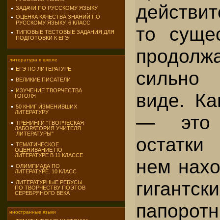
действит
ЗАДАЧИ ПО РУССКОМУ ЯЗЫКУ
ОЦЕНКА КАЧЕСТВА ЗНАНИЙ ПО
РУССКОМУ ЯЗЫКУ. 6 КЛАСС
то суще
ТИПОВЫЕ ТЕСТОВЫЕ ЗАДАНИЯ ДЛЯ
ПОДГОТОВКИ К ЕГЭ
продолжа
литература в школе
ЕГЭ ПО ЛИТЕРАТУРЕ
сильно
ВЕЛИКИЕ ПИСАТЕЛИ
ИЗУЧЕНИЕ ТВОРЧЕСТВА
виде. Ка
ГОГОЛЯ
50 КНИГ ИЗМЕНИВШИХ
ЛИТЕРАТУРУ
— это 
ТРЕНИНГИ "ТВОРЧЕСКАЯ
ЛАБОРАТОРИЯ УЧИТЕЛЯ
ЛИТЕРАТУРЫ"
остатки
ТЕМАТИЧЕСКОЕ
ОЦЕНИВАНИЕ ПО
ЛИТЕРАТУРЕ В 11 КЛАССЕ
нем нахо
ОЛИМПИАДА ПО
ЛИТЕРАТУРЕ. 10 КЛАСС
гигантски
ЛИТЕРАТУРНЫЕ РЕБУСЫ
ПО ТВОРЧЕСТВУ ПОЭТОВ
СЕРЕБРЯНОГО ВЕКА
папоротн
иностранные языки