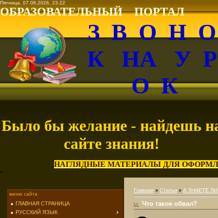
Пятница, 07.08.2026, 23:22
ОБРАЗОВАТЕЛЬНЫЙ ПОРТАЛ
З В О Н 
К НА У 
О К
Было бы желание - найдешь н
сайте знания!
НАГЛЯДНЫЕ МАТЕРИАЛЫ ДЛЯ ОФОРМЛ
<
Главная
»
Статьи
»
А ЗНАЕТЕ ЛИ
меню сайта
Что такое обвал?
ГЛАВНАЯ СТРАНИЦА
РУССКИЙ ЯЗЫК