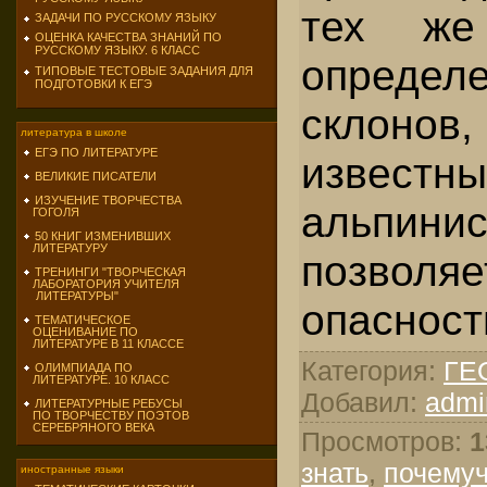
тех же
ЗАДАЧИ ПО РУССКОМУ ЯЗЫКУ
ОЦЕНКА КАЧЕСТВА ЗНАНИЙ ПО
РУССКОМУ ЯЗЫКУ. 6 КЛАСС
определ
ТИПОВЫЕ ТЕСТОВЫЕ ЗАДАНИЯ ДЛЯ
ПОДГОТОВКИ К ЕГЭ
склоно
литература в школе
ЕГЭ ПО ЛИТЕРАТУРЕ
известны
ВЕЛИКИЕ ПИСАТЕЛИ
ИЗУЧЕНИЕ ТВОРЧЕСТВА
альпини
ГОГОЛЯ
50 КНИГ ИЗМЕНИВШИХ
ЛИТЕРАТУРУ
позволяе
ТРЕНИНГИ "ТВОРЧЕСКАЯ
ЛАБОРАТОРИЯ УЧИТЕЛЯ
ЛИТЕРАТУРЫ"
опасност
ТЕМАТИЧЕСКОЕ
ОЦЕНИВАНИЕ ПО
ЛИТЕРАТУРЕ В 11 КЛАССЕ
Категория
:
ГЕ
ОЛИМПИАДА ПО
ЛИТЕРАТУРЕ. 10 КЛАСС
Добавил
:
admi
ЛИТЕРАТУРНЫЕ РЕБУСЫ
ПО ТВОРЧЕСТВУ ПОЭТОВ
СЕРЕБРЯНОГО ВЕКА
Просмотров
:
1
знать
,
почему
иностранные языки