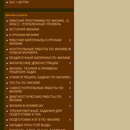
2х2 + ШУТКА
физика в школе
РАБОЧАЯ ПРОГРАММА ПО ФИЗИКЕ. 11
КЛАСС. УГЛУБЛЕННЫЙ УРОВЕНЬ
ИСТОРИЯ ФИЗИКИ
К УРОКАМ ФИЗИКИ
РАБОЧИЕ МАТЕРИАЛЫ К УРОКАМ
ФИЗИКИ
КОНТРОЛЬНЫЕ РАБОТЫ ПО ФИЗИКЕ В
НОВОМ ФОРМАТЕ
РАЗДАТОЧНЫЙ МАТЕРИАЛ ПО ФИЗИКЕ
ФИЗИЧЕСКИЕ ДЕМОНСТРАЦИИ
ФИЗИКА. ТЕОРИЯ И ПРИМЕРЫ
РЕШЕНИЯ ЗАДАЧ
УЧИМСЯ РЕШАТЬ ЗАДАЧИ ПО ФИЗИКЕ
ТЕСТЫ ПО ФИЗИКЕ
САМОСТОЯТЕЛЬНЫЕ РАБОТЫ ПО
ФИЗИКЕ
ДИАГНОСТИЧЕСКИЕ РАБОТЫ ПО
ФИЗИКЕ
ФИЗИКА В КОМИКСАХ
ТРЕНИРОВОЧНЫЕ ЗАДАНИЯ ДЛЯ
ПОДГОТОВКИ К ГИА
ПОДГОТОВКА К ЕГЭ ПО ФИЗИКЕ
ЗАГАДКИ ПРОСТОЙ ВОДЫ