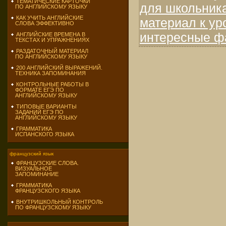
ТЕМАТИЧЕСКИЕ КАРТОЧКИ
для школьник
ПО АНГЛИЙСКОМУ ЯЗЫКУ
КАК УЧИТЬ АНГЛИЙСКИЕ
материал к ур
СЛОВА ЭФФЕКТИВНО
интересные ф
АНГЛИЙСКИЕ ВРЕМЕНА В
ТЕКСТАХ И УПРАЖНЕНИЯХ
РАЗДАТОЧНЫЙ МАТЕРИАЛ
ПО АНГЛИЙСКОМУ ЯЗЫКУ
200 АНГЛИЙСКИЙ ВЫРАЖЕНИЙ.
ТЕХНИКА ЗАПОМИНАНИЯ
КОНТРОЛЬНЫЕ РАБОТЫ В
ФОРМАТЕ ЕГЭ ПО
АНГЛИЙСКОМУ ЯЗЫКУ
ТИПОВЫЕ ВАРИАНТЫ
ЗАДАНИЙ ЕГЭ ПО
АНГЛИЙСКОМУ ЯЗЫКУ
ГРАММАТИКА
ИСПАНСКОГО ЯЗЫКА
французский язык
ФРАНЦУЗСКИЕ СЛОВА.
ВИЗУАЛЬНОЕ
ЗАПОМИНАНИЕ
ГРАММАТИКА
ФРАНЦУЗСКОГО ЯЗЫКА
ВНУТРИШКОЛЬНЫЙ КОНТРОЛЬ
ПО ФРАНЦУЗСКОМУ ЯЗЫКУ