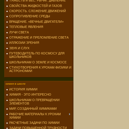
ТЯЖЕСТЬ И ВЕС. РЫЧАГ. ДАВЛЕНИЕ
СВОЙСТВА ЖИДКОСТЕЙ И ГАЗОВ
СКОРОСТЬ. СЛОЖЕНИЕ ДВИЖЕНИЙ
СОПРОТИВЛЕНИЕ СРЕДЫ
ВРАЩЕНИЕ. «ВЕЧНЫЕ ДВИГАТЕЛИ»
ТЕПЛОВЫЕ ЯВЛЕНИЯ
ЛУЧИ СВЕТА
ОТРАЖЕНИЕ И ПРЕЛОМЛЕНИЕ СВЕТА
ИЛЛЮЗИИ ЗРЕНИЯ
ЗВУК И СЛУХ
ПУТЕВОДИТЕЛЬ ПО КОСМОСУ ДЛЯ
ШКОЛЬНИКОВ
ШКОЛЬНИКАМ О ЗЕМЛЕ И КОСМОСЕ
СТИХОТВОРЕНИЯ К УРОКАМ ФИЗИКИ И
АСТРОНОМИИ
химия в школе
ИСТОРИЯ ХИМИИ
ХИМИЯ - ЭТО ИНТЕРЕСНО
ШКОЛЬНИКАМ О ПРЕВРАЩЕНИИ
ЭЛЕМЕНТОВ
МИР, СОЗДАННЫЙ ХИМИКАМИ
РАБОЧИЕ МАТЕРИАЛЫ К УРОКАМ
ХИМИИ
РАСЧЕТНЫЕ ЗАДАЧИ ПО ХИМИИ
ЗАДАЧИ ПОВЫШЕННОЙ ТРУДНОСТИ