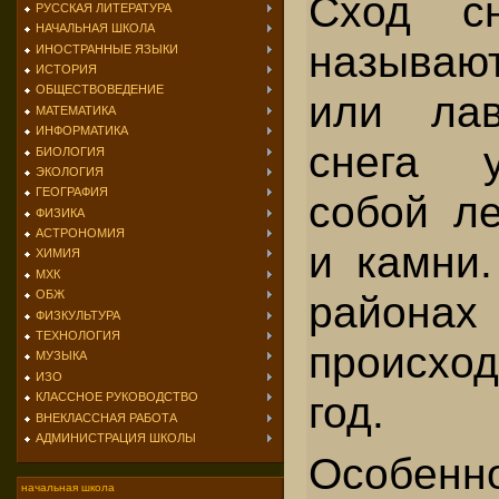
Сход с
РУССКАЯ ЛИТЕРАТУРА
НАЧАЛЬНАЯ ШКОЛА
называ
ИНОСТРАННЫЕ ЯЗЫКИ
ИСТОРИЯ
ОБЩЕСТВОВЕДЕНИЕ
или лав
МАТЕМАТИКА
ИНФОРМАТИКА
снега 
БИОЛОГИЯ
ЭКОЛОГИЯ
ГЕОГРАФИЯ
собой л
ФИЗИКА
АСТРОНОМИЯ
и камни.
ХИМИЯ
МХК
район
ОБЖ
ФИЗКУЛЬТУРА
ТЕХНОЛОГИЯ
происх
МУЗЫКА
ИЗО
год.
КЛАССНОЕ РУКОВОДСТВО
ВНЕКЛАССНАЯ РАБОТА
АДМИНИСТРАЦИЯ ШКОЛЫ
Особенн
начальная школа