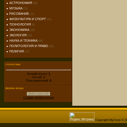
АСТРОНОМИЯ
[68]
МУЗЫКА
[53]
РИСОВАНИЕ
[13]
ФИЗКУЛЬТУРА И СПОРТ
[31]
ТЕХНОЛОГИЯ
[9]
ЭКОНОМИКА
[38]
ЭКОЛОГИЯ
[23]
НАУКА И ТЕХНИКА
[88]
ПОЛИТОЛОГИЯ И ПРАВО
[25]
РЕЛИГИЯ
[47]
статистика
Онлайн всего:
1
Гостей:
1
Пользователей:
0
форма входа
Войти через uID
Старая форма входа
Copyright MyCorp © 2