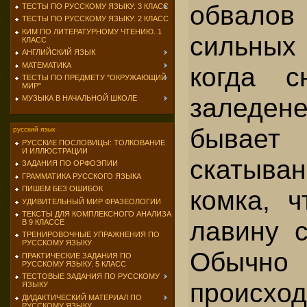
обвал
ТЕСТЫ ПО РУССКОМУ ЯЗЫКУ. 3 КЛАСС
ТЕСТЫ ПО РУССКОМУ ЯЗЫКУ. 2 КЛАСС
КИМ ПО ЛИТЕРАТУРНОМУ ЧТЕНИЮ. 1
сильных
КЛАСС
АНГЛИЙСКИЙ ЯЗЫК
МАТЕМАТИКА
когда 
ТЕСТЫ ПО ПРЕДМЕТУ "ОКРУЖАЮЩИЙ
МИР"
заледе
МУЗЫКА В НАЧАЛЬНОЙ ШКОЛЕ
бывает
русский язык
РУССКИЕ ПОСЛОВИЦЫ: ТОЛКОВАНИЕ
И ИЛЛЮСТРАЦИИ
скатыва
ЗАДАНИЯ ПО ОРФОЭПИИ
ГРАММАТИКА РУССКОГО ЯЗЫКА
ПИШЕМ БЕЗ ОШИБОК
комка, ч
УДИВИТЕЛЬНЫЙ МИР ФРАЗЕОЛОГИИ
ТЕКСТЫ ДЛЯ КОМПЛЕКСНОГО АНАЛИЗА
лавину с
В 9 КЛАССЕ
ТРЕНИРОВОЧНЫЕ УПРАЖНЕНИЯ ПО
РУССКОМУ ЯЗЫКУ
Обычн
ПРАКТИЧЕСКИЕ ЗАДАНИЯ ПО
РУССКОМУ ЯЗЫКУ. 5 КЛАСС
ТЕСТОВЫЕ ЗАДАНИЯ ПО РУССКОМУ
происход
ЯЗЫКУ
ДИДАКТИЧЕСКИЙ МАТЕРИАЛ ПО
РУССКОМУ ЯЗЫКУ