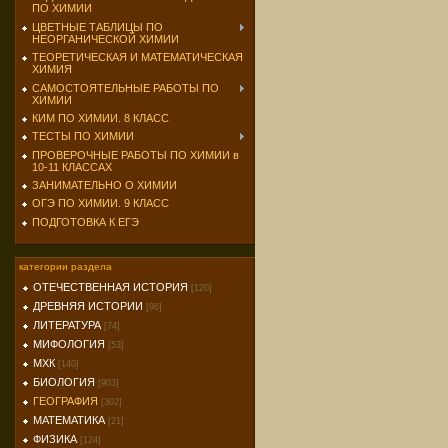
ПО ХИМИИ
ЦВЕТНЫЕ ТАБЛИЦЫ ПО
НЕОРГАНИЧЕСКОЙ ХИМИИ
ТЕОРЕТИЧЕСКАЯ И МАТЕМАТИЧЕСКАЯ
ХИМИЯ
САМОСТОЯТЕЛЬНЫЕ РАБОТЫ ПО
ХИМИИ
КИМ ПО ХИМИИ. 8 КЛАСС
ТЕСТЫ ПО ХИМИИ
ПРОВЕРОЧНЫЕ РАБОТЫ ПО ХИМИИ в
10-11 КЛАССАХ
ЗАНИМАТЕЛЬНО О ХИМИИ
ОГЭ ПО ХИМИИ. 9 КЛАСС
ПОДГОТОВКА К ЕГЭ
категории раздела
ОТЕЧЕСТВЕННАЯ ИСТОРИЯ
[120]
ДРЕВНЯЯ ИСТОРИИ
[96]
ЛИТЕРАТУРА
[74]
МИФОЛОГИЯ
[53]
МХК
[140]
БИОЛОГИЯ
[903]
ГЕОГРАФИЯ
[302]
МАТЕМАТИКА
[21]
ФИЗИКА
[124]