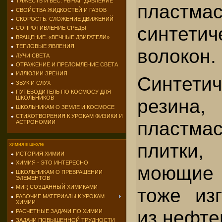
ТЯЖЕСТЬ И ВЕС. РЫЧАГ. ДАВЛЕНИЕ
плас
СВОЙСТВА ЖИДКОСТЕЙ И ГАЗОВ
СКОРОСТЬ. СЛОЖЕНИЕ ДВИЖЕНИЙ
синтетич
СОПРОТИВЛЕНИЕ СРЕДЫ
ВРАЩЕНИЕ. «ВЕЧНЫЕ ДВИГАТЕЛИ»
ТЕПЛОВЫЕ ЯВЛЕНИЯ
волокон.
ЛУЧИ СВЕТА
ОТРАЖЕНИЕ И ПРЕЛОМЛЕНИЕ СВЕТА
ИЛЛЮЗИИ ЗРЕНИЯ
Синтетич
ЗВУК И СЛУХ
ПУТЕВОДИТЕЛЬ ПО КОСМОСУ ДЛЯ
ШКОЛЬНИКОВ
резина,
ШКОЛЬНИКАМ О ЗЕМЛЕ И КОСМОСЕ
СТИХОТВОРЕНИЯ К УРОКАМ ФИЗИКИ И
пластма
АСТРОНОМИИ
плитки
химия в школе
ИСТОРИЯ ХИМИИ
ХИМИЯ - ЭТО ИНТЕРЕСНО
моющие
ШКОЛЬНИКАМ О ПРЕВРАЩЕНИИ
ЭЛЕМЕНТОВ
МИР, СОЗДАННЫЙ ХИМИКАМИ
тоже изг
РАБОЧИЕ МАТЕРИАЛЫ К УРОКАМ
ХИМИИ
из нефте
РАСЧЕТНЫЕ ЗАДАЧИ ПО ХИМИИ
ЗАДАЧИ ПОВЫШЕННОЙ ТРУДНОСТИ