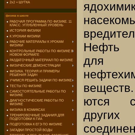
ядохими
2х2 + ШУТКА
насекомы
физика в школе
РАБОЧАЯ ПРОГРАММА ПО ФИЗИКЕ. 11
КЛАСС. УГЛУБЛЕННЫЙ УРОВЕНЬ
вредител
ИСТОРИЯ ФИЗИКИ
К УРОКАМ ФИЗИКИ
РАБОЧИЕ МАТЕРИАЛЫ К УРОКАМ
Нефть и
ФИЗИКИ
КОНТРОЛЬНЫЕ РАБОТЫ ПО ФИЗИКЕ В
НОВОМ ФОРМАТЕ
для пр
РАЗДАТОЧНЫЙ МАТЕРИАЛ ПО ФИЗИКЕ
ФИЗИЧЕСКИЕ ДЕМОНСТРАЦИИ
нефтехи
ФИЗИКА. ТЕОРИЯ И ПРИМЕРЫ
РЕШЕНИЯ ЗАДАЧ
УЧИМСЯ РЕШАТЬ ЗАДАЧИ ПО ФИЗИКЕ
веществ
ТЕСТЫ ПО ФИЗИКЕ
САМОСТОЯТЕЛЬНЫЕ РАБОТЫ ПО
ФИЗИКЕ
ются с
ДИАГНОСТИЧЕСКИЕ РАБОТЫ ПО
ФИЗИКЕ
ФИЗИКА В КОМИКСАХ
других
ТРЕНИРОВОЧНЫЕ ЗАДАНИЯ ДЛЯ
ПОДГОТОВКИ К ГИА
соединен
ПОДГОТОВКА К ЕГЭ ПО ФИЗИКЕ
ЗАГАДКИ ПРОСТОЙ ВОДЫ