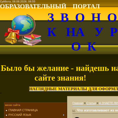
Суббота, 08.08.2026, 06:55
ОБРАЗОВАТЕЛЬНЫЙ ПОРТАЛ
З В О Н 
К НА У 
О К
Было бы желание - найдешь н
сайте знания!
НАГЛЯДНЫЕ МАТЕРИАЛЫ ДЛЯ ОФОРМЛ
<
Главная
»
Статьи
»
А ЗНАЕТЕ ЛИ
меню сайта
Что изготавливают из 
ГЛАВНАЯ СТРАНИЦА
РУССКИЙ ЯЗЫК