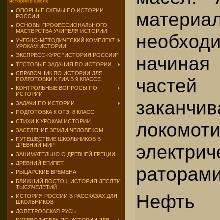
история в школе
ОПОРНЫЕ СХЕМЫ ПО ИСТОРИИ
мате
РОССИИ
ОСНОВЫ ПРОФЕССИОНАЛЬНОГО
МАСТЕРСТВА УЧИТЕЛЯ ИСТОРИИ
необход
УЧЕБНО-МЕТОДИЧЕСКИЙ КОМПЛЕКТ К
УРОКАМ ИСТОРИИ
ЭКСПРЕСС-КУРС "ИСТОРИЯ РОССИИ"
начина
ТЕСТОВЫЕ ЗАДАНИЯ ПО ИСТОРИИ
СПРАВОЧНИК ПО ИСТОРИИ ДЛЯ
частей 
ПОЛГОТОВКИ К ГИА В 9 КЛАССЕ
КОНТРОЛЬНЫЕ ВОПРОСЫ ПО
ИСТОРИИ
заканчив
ЗАДАЧИ ПО ИСТОРИИ
ПОДГОТОВКА К ОГЭ. 8 КЛАСС
СТИХИ К УРОКАМ ИСТОРИИ
локом
ЗАСЕЛЕНИЕ ЗЕМЛИ ЧЕЛОВЕКОМ
ПУТЕШЕСТВИЕ ШКОЛЬНИКОВ В
электрич
ДРЕВНИЙ МИР
ЗАНИМАТЕЛЬНО О ДРЕВНЕЙ ГРЕЦИИ
ДРЕВНИЙ ЕГИПЕТ
раторами
РЫЦАРСКИЕ ВРЕМЕНА
БЛИЖНИЙ ВОСТОК. ИСТОРИЯ ДЕСЯТИ
ТЫСЯЧЕЛЕТИЙ
Нефть 
ИСТОРИЯ РОССИИ В РАССКАЗАХ ДЛЯ
ШКОЛЬНИКОВ
ДОПЕТРОВСКАЯ РУСЬ