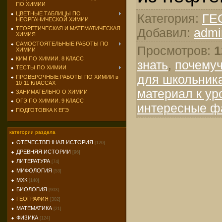
ПО ХИМИИ
ЦВЕТНЫЕ ТАБЛИЦЫ ПО
Категория
:
ГЕ
НЕОРГАНИЧЕСКОЙ ХИМИИ
ТЕОРЕТИЧЕСКАЯ И МАТЕМАТИЧЕСКАЯ
Добавил
:
admi
ХИМИЯ
САМОСТОЯТЕЛЬНЫЕ РАБОТЫ ПО
Просмотров
:
1
ХИМИИ
КИМ ПО ХИМИИ. 8 КЛАСС
знать
,
почему
ТЕСТЫ ПО ХИМИИ
для школьник
ПРОВЕРОЧНЫЕ РАБОТЫ ПО ХИМИИ в
10-11 КЛАССАХ
материал к ур
ЗАНИМАТЕЛЬНО О ХИМИИ
ОГЭ ПО ХИМИИ. 9 КЛАСС
интересные ф
ПОДГОТОВКА К ЕГЭ
категории раздела
ОТЕЧЕСТВЕННАЯ ИСТОРИЯ
[120]
ДРЕВНЯЯ ИСТОРИИ
[96]
ЛИТЕРАТУРА
[74]
МИФОЛОГИЯ
[53]
МХК
[140]
БИОЛОГИЯ
[903]
ГЕОГРАФИЯ
[302]
МАТЕМАТИКА
[21]
ФИЗИКА
[124]