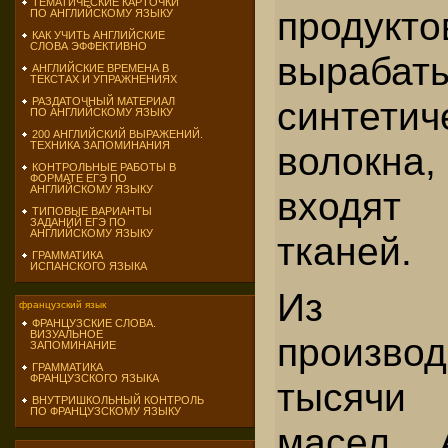
ТЕМАТИЧЕСКИЕ КАРТОЧКИ
продукт
ПО АНГЛИЙСКОМУ ЯЗЫКУ
КАК УЧИТЬ АНГЛИЙСКИЕ
СЛОВА ЭФФЕКТИВНО
вырабат
АНГЛИЙСКИЕ ВРЕМЕНА В
ТЕКСТАХ И УПРАЖНЕНИЯХ
синтетиче
РАЗДАТОЧНЫЙ МАТЕРИАЛ
ПО АНГЛИЙСКОМУ ЯЗЫКУ
200 АНГЛИЙСКИЙ ВЫРАЖЕНИЙ.
ТЕХНИКА ЗАПОМИНАНИЯ
волокн
КОНТРОЛЬНЫЕ РАБОТЫ В
ФОРМАТЕ ЕГЭ ПО
АНГЛИЙСКОМУ ЯЗЫКУ
входят
ТИПОВЫЕ ВАРИАНТЫ
ЗАДАНИЙ ЕГЭ ПО
АНГЛИЙСКОМУ ЯЗЫКУ
тканей.
ГРАММАТИКА
ИСПАНСКОГО ЯЗЫКА
Из 
французский язык
ФРАНЦУЗСКИЕ СЛОВА.
ВИЗУАЛЬНОЕ
произво
ЗАПОМИНАНИЕ
ГРАММАТИКА
ФРАНЦУЗСКОГО ЯЗЫКА
тысячи
ВНУТРИШКОЛЬНЫЙ КОНТРОЛЬ
ПО ФРАНЦУЗСКОМУ ЯЗЫКУ
масел. 