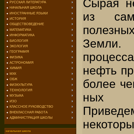
Сырая н
РУССКАЯ ЛИТЕРАТУРА
НАЧАЛЬНАЯ ШКОЛА
из сам
ИНОСТРАННЫЕ ЯЗЫКИ
ИСТОРИЯ
ОБЩЕСТВОВЕДЕНИЕ
полез­ны
МАТЕМАТИКА
ИНФОРМАТИКА
Земли
БИОЛОГИЯ
ЭКОЛОГИЯ
ГЕОГРАФИЯ
процесс
ФИЗИКА
АСТРОНОМИЯ
нефть пр
ХИМИЯ
МХК
более че
ОБЖ
ФИЗКУЛЬТУРА
ТЕХНОЛОГИЯ
ных п
МУЗЫКА
ИЗО
Привед
КЛАССНОЕ РУКОВОДСТВО
ВНЕКЛАССНАЯ РАБОТА
АДМИНИСТРАЦИЯ ШКОЛЫ
некотор
начальная школа