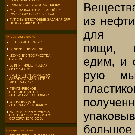
Вещест­в
ЗАДАЧИ ПО РУССКОМУ ЯЗЫКУ
ОЦЕНКА КАЧЕСТВА ЗНАНИЙ ПО
РУССКОМУ ЯЗЫКУ. 6 КЛАСС
из нефти
ТИПОВЫЕ ТЕСТОВЫЕ ЗАДАНИЯ ДЛЯ
ПОДГОТОВКИ К ЕГЭ
для пр
литература в школе
ЕГЭ ПО ЛИТЕРАТУРЕ
пищи, 
ВЕЛИКИЕ ПИСАТЕЛИ
ИЗУЧЕНИЕ ТВОРЧЕСТВА
едим, и 
ГОГОЛЯ
50 КНИГ ИЗМЕНИВШИХ
ЛИТЕРАТУРУ
рую мы
ТРЕНИНГИ "ТВОРЧЕСКАЯ
ЛАБОРАТОРИЯ УЧИТЕЛЯ
ЛИТЕРАТУРЫ"
пластико
ТЕМАТИЧЕСКОЕ
ОЦЕНИВАНИЕ ПО
ЛИТЕРАТУРЕ В 11 КЛАССЕ
получен­
ОЛИМПИАДА ПО
ЛИТЕРАТУРЕ. 10 КЛАСС
упаковыв
ЛИТЕРАТУРНЫЕ РЕБУСЫ
ПО ТВОРЧЕСТВУ ПОЭТОВ
СЕРЕБРЯНОГО ВЕКА
большое
иностранные языки