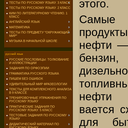
этого.
ТЕСТЫ ПО РУССКОМУ ЯЗЫКУ. 3 КЛАСС
ТЕСТЫ ПО РУССКОМУ ЯЗЫКУ. 2 КЛАСС
КИМ ПО ЛИТЕРАТУРНОМУ ЧТЕНИЮ. 1
Самые 
КЛАСС
АНГЛИЙСКИЙ ЯЗЫК
МАТЕМАТИКА
продукты
ТЕСТЫ ПО ПРЕДМЕТУ "ОКРУЖАЮЩИЙ
МИР"
неф­ти —
МУЗЫКА В НАЧАЛЬНОЙ ШКОЛЕ
бензин
русский язык
РУССКИЕ ПОСЛОВИЦЫ: ТОЛКОВАНИЕ
И ИЛЛЮСТРАЦИИ
дизельн
ЗАДАНИЯ ПО ОРФОЭПИИ
ГРАММАТИКА РУССКОГО ЯЗЫКА
ПИШЕМ БЕЗ ОШИБОК
топливн
УДИВИТЕЛЬНЫЙ МИР ФРАЗЕОЛОГИИ
ТЕКСТЫ ДЛЯ КОМПЛЕКСНОГО АНАЛИЗА
нефти 
В 9 КЛАССЕ
ТРЕНИРОВОЧНЫЕ УПРАЖНЕНИЯ ПО
РУССКОМУ ЯЗЫКУ
вается с
ПРАКТИЧЕСКИЕ ЗАДАНИЯ ПО
РУССКОМУ ЯЗЫКУ. 5 КЛАСС
ТЕСТОВЫЕ ЗАДАНИЯ ПО РУССКОМУ
для бы
ЯЗЫКУ
ДИДАКТИЧЕСКИЙ МАТЕРИАЛ ПО
РУССКОМУ ЯЗЫКУ