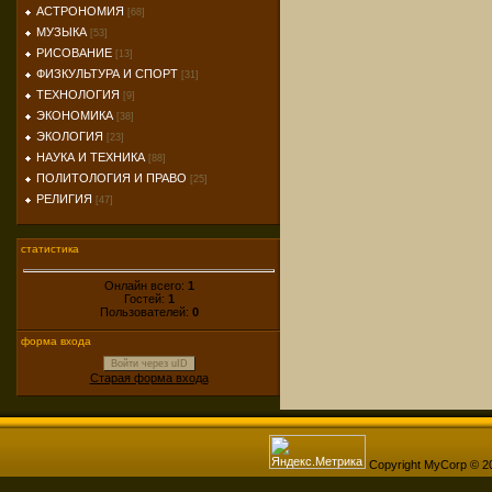
АСТРОНОМИЯ
[68]
МУЗЫКА
[53]
РИСОВАНИЕ
[13]
ФИЗКУЛЬТУРА И СПОРТ
[31]
ТЕХНОЛОГИЯ
[9]
ЭКОНОМИКА
[38]
ЭКОЛОГИЯ
[23]
НАУКА И ТЕХНИКА
[88]
ПОЛИТОЛОГИЯ И ПРАВО
[25]
РЕЛИГИЯ
[47]
статистика
Онлайн всего:
1
Гостей:
1
Пользователей:
0
форма входа
Войти через uID
Старая форма входа
Copyright MyCorp © 2