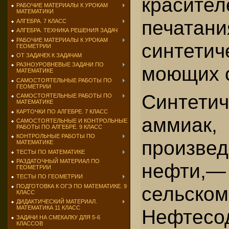
краси
РАБОЧИЕ МАТЕРИАЛЫ К УРОКАМ
МАТЕМАТИКИ
печатани
АЛГЕБРА. 7 КЛАСС
АЛГЕБРА. ТЕХНИКА РЕШЕНИЯ ЗАДАЧ
РАБОЧИЕ МАТЕРИАЛЫ К УРОКАМ
синтетич
ГЕОМЕТРИИ
ОТ ЗАДАЧЕК К ЗАДАЧАМ
РАЗНОУРОВНЕВЫЕ ЗАДАЧИ ПО
моющих с
МАТЕМАТИКЕ
САМОСТОЯТЕЛЬНЫЕ РАБОТЫ ПО
ГЕОМЕТРИИ
Синтетич
САМОСТОЯТЕЛЬНЫЕ РАБОТЫ ПО
МАТЕМАТИКЕ
КАРТОЧКИ ПО АЛГЕБРЕ. 7 КЛАСС
аммиак,
САМОСТОЯТЕЛЬНЫЕ И КОНТРОЛЬНЫЕ
РАБОТЫ ПО АЛГЕБРЕ. 9 КЛАСС
КОНТРОЛЬНЫЕ РАБОТЫ ПО
произв
МАТЕМАТИКЕ
ТЕСТЫ ПО МАТЕМАТИКЕ
РАЗДАТОЧНЫЙ МАТЕРИАЛ ПО
нефти,—
ГЕОМЕТРИИ
ТЕСТЫ ПО ГЕОМЕТРИИ
сельско
ПОДГОТОВКА К ОГЭ ПО МАТЕМАТИКЕ. 9
КЛАСС
ДИДАКТИЧЕСКИЙ МАТЕРИАЛ.
МАТЕМАТИКА 11 КЛАСС
Нефтесо
ЗАДАЧИ НА СМЕКАЛКУ ДЛЯ 5-6
КЛАССОВ