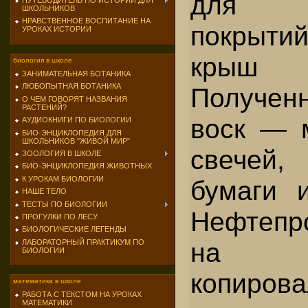
для ас
ПУТЕВОДИТЕЛЬ ПО ИСТОРИИ ДЛЯ
ШКОЛЬНИКОВ
НРАВСТВЕННОЕ ВОСПИТАНИЕ НА
покрыт
УРОКАХ ИСТОРИИ
крыш
биология в школе
ЗАНИМАТЕЛЬНАЯ БОТАНИКА
ЛЮБОПЫТНАЯ БОТАНИКА
Получен
О ЧЕМ ГОВОРЯТ НАЗВАНИЯ
РАСТЕНИЙ?
воск — 
АУДИОКНИГИ ПО БИОЛОГИИ
БИО-ЭНЦИКЛОПЕДИЯ ДЛЯ
ШКОЛЬНИКОВ "ЖИВОЙ МИР"
свечей
ЗООЛОГИЯ В ШКОЛЕ
БИО-ЭНЦИКЛОПЕДИЯ ЖИВОТНЫХ
К УРОКАМ БИОЛОГИИ
бумаги 
НАШЕ ТЕЛО
ТЕСТЫ ПО БИОЛОГИИ
Нефтепр
ПРОГУЛКИ ПО ЛЕСУ
БИОЛОГИЧЕСКИЕ ЛЕГЕНДЫ
на изг
ЛАБОРАТОРНЫЙ ПРАКТИКУМ ПО
БИОЛОГИИ
копирова
математика в школе
РАБОТА С ТЕКСТОМ НА УРОКАХ
МАТЕМАТИКИ