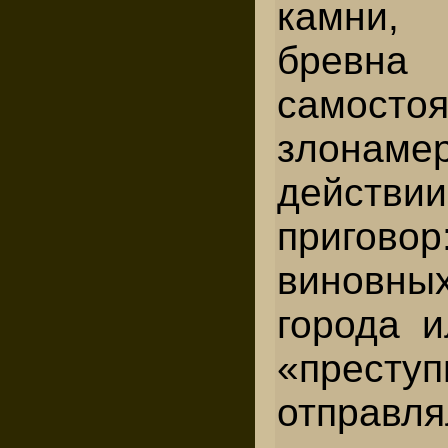
камни,
бре
самосто
злонаме
действи
пригов
виновны
города и
«преступ
отправля