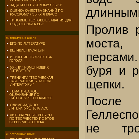
ЗАДАЧИ ПО РУССКОМУ ЯЗЫКУ
длинными
ОЦЕНКА КАЧЕСТВА ЗНАНИЙ ПО
РУССКОМУ ЯЗЫКУ. 6 КЛАСС
ТИПОВЫЕ ТЕСТОВЫЕ ЗАДАНИЯ ДЛЯ
ПОДГОТОВКИ К ЕГЭ
Пролив 
литература в школе
моста, 
ЕГЭ ПО ЛИТЕРАТУРЕ
ВЕЛИКИЕ ПИСАТЕЛИ
персам
ИЗУЧЕНИЕ ТВОРЧЕСТВА
ГОГОЛЯ
буря и р
50 КНИГ ИЗМЕНИВШИХ
ЛИТЕРАТУРУ
ТРЕНИНГИ "ТВОРЧЕСКАЯ
щепки.
ЛАБОРАТОРИЯ УЧИТЕЛЯ
ЛИТЕРАТУРЫ"
ТЕМАТИЧЕСКОЕ
ОЦЕНИВАНИЕ ПО
Посл
ЛИТЕРАТУРЕ В 11 КЛАССЕ
ОЛИМПИАДА ПО
ЛИТЕРАТУРЕ. 10 КЛАСС
Геллеспо
ЛИТЕРАТУРНЫЕ РЕБУСЫ
ПО ТВОРЧЕСТВУ ПОЭТОВ
СЕРЕБРЯНОГО ВЕКА
не тро
иностранные языки