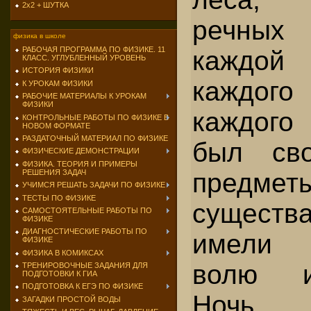
2х2 + ШУТКА
речных
физика в школе
РАБОЧАЯ ПРОГРАММА ПО ФИЗИКЕ. 11
каждой
КЛАСС. УГЛУБЛЕННЫЙ УРОВЕНЬ
ИСТОРИЯ ФИЗИКИ
каждог
К УРОКАМ ФИЗИКИ
РАБОЧИЕ МАТЕРИАЛЫ К УРОКАМ
ФИЗИКИ
каждого
КОНТРОЛЬНЫЕ РАБОТЫ ПО ФИЗИКЕ В
НОВОМ ФОРМАТЕ
РАЗДАТОЧНЫЙ МАТЕРИАЛ ПО ФИЗИКЕ
был св
ФИЗИЧЕСКИЕ ДЕМОНСТРАЦИИ
ФИЗИКА. ТЕОРИЯ И ПРИМЕРЫ
предм
РЕШЕНИЯ ЗАДАЧ
УЧИМСЯ РЕШАТЬ ЗАДАЧИ ПО ФИЗИКЕ
ТЕСТЫ ПО ФИЗИКЕ
сущест
САМОСТОЯТЕЛЬНЫЕ РАБОТЫ ПО
ФИЗИКЕ
ДИАГНОСТИЧЕСКИЕ РАБОТЫ ПО
имели 
ФИЗИКЕ
ФИЗИКА В КОМИКСАХ
волю и
ТРЕНИРОВОЧНЫЕ ЗАДАНИЯ ДЛЯ
ПОДГОТОВКИ К ГИА
ПОДГОТОВКА К ЕГЭ ПО ФИЗИКЕ
Ночь, 
ЗАГАДКИ ПРОСТОЙ ВОДЫ