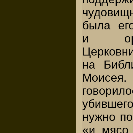
чудовищн
была ег
и орга
Церковни
на Библ
Моисея
говорило
убившег
нужно по
«и мясо 