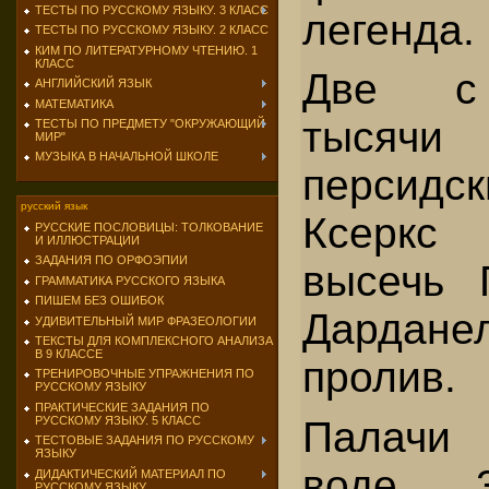
ТЕСТЫ ПО РУССКОМУ ЯЗЫКУ. 3 КЛАСС
легенда.
ТЕСТЫ ПО РУССКОМУ ЯЗЫКУ. 2 КЛАСС
КИМ ПО ЛИТЕРАТУРНОМУ ЧТЕНИЮ. 1
КЛАСС
Две с 
АНГЛИЙСКИЙ ЯЗЫК
МАТЕМАТИКА
тысячи
ТЕСТЫ ПО ПРЕДМЕТУ "ОКРУЖАЮЩИЙ
МИР"
МУЗЫКА В НАЧАЛЬНОЙ ШКОЛЕ
персид
русский язык
Ксеркс
РУССКИЕ ПОСЛОВИЦЫ: ТОЛКОВАНИЕ
И ИЛЛЮСТРАЦИИ
ЗАДАНИЯ ПО ОРФОЭПИИ
высечь 
ГРАММАТИКА РУССКОГО ЯЗЫКА
ПИШЕМ БЕЗ ОШИБОК
Дардане
УДИВИТЕЛЬНЫЙ МИР ФРАЗЕОЛОГИИ
ТЕКСТЫ ДЛЯ КОМПЛЕКСНОГО АНАЛИЗА
В 9 КЛАССЕ
пролив.
ТРЕНИРОВОЧНЫЕ УПРАЖНЕНИЯ ПО
РУССКОМУ ЯЗЫКУ
ПРАКТИЧЕСКИЕ ЗАДАНИЯ ПО
РУССКОМУ ЯЗЫКУ. 5 КЛАСС
Палачи
ТЕСТОВЫЕ ЗАДАНИЯ ПО РУССКОМУ
ЯЗЫКУ
воде 3
ДИДАКТИЧЕСКИЙ МАТЕРИАЛ ПО
РУССКОМУ ЯЗЫКУ