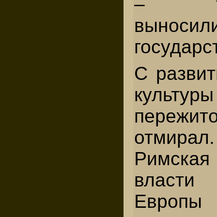
– тор
выносил
государс
С развит
культур
пережито
отмирал.
Римская 
власти
Европ