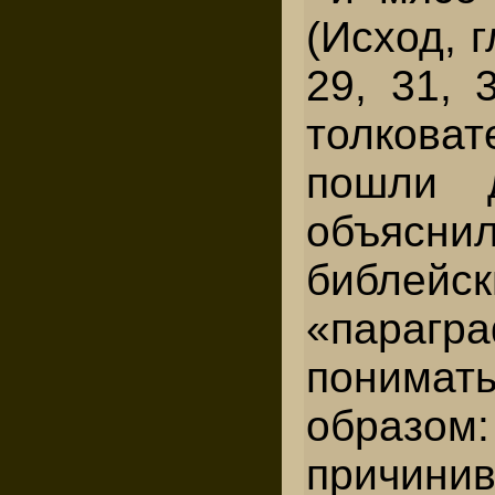
(Исход, г
29, 31, 
толкова
пошли 
объясни
библейск
«параг
поним
образом
причин