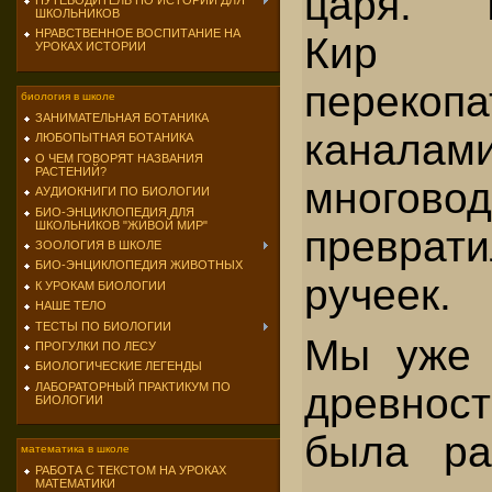
царя. Р
ПУТЕВОДИТЕЛЬ ПО ИСТОРИИ ДЛЯ
ШКОЛЬНИКОВ
НРАВСТВЕННОЕ ВОСПИТАНИЕ НА
Кир 
УРОКАХ ИСТОРИИ
перекоп
биология в школе
ЗАНИМАТЕЛЬНАЯ БОТАНИКА
кана
ЛЮБОПЫТНАЯ БОТАНИКА
О ЧЕМ ГОВОРЯТ НАЗВАНИЯ
РАСТЕНИЙ?
многов
АУДИОКНИГИ ПО БИОЛОГИИ
БИО-ЭНЦИКЛОПЕДИЯ ДЛЯ
ШКОЛЬНИКОВ "ЖИВОЙ МИР"
превр
ЗООЛОГИЯ В ШКОЛЕ
БИО-ЭНЦИКЛОПЕДИЯ ЖИВОТНЫХ
ручеек.
К УРОКАМ БИОЛОГИИ
НАШЕ ТЕЛО
ТЕСТЫ ПО БИОЛОГИИ
Мы уже 
ПРОГУЛКИ ПО ЛЕСУ
БИОЛОГИЧЕСКИЕ ЛЕГЕНДЫ
древно
ЛАБОРАТОРНЫЙ ПРАКТИКУМ ПО
БИОЛОГИИ
была ра
математика в школе
РАБОТА С ТЕКСТОМ НА УРОКАХ
МАТЕМАТИКИ