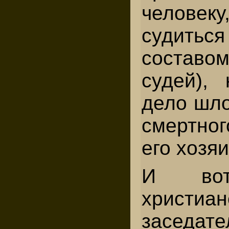
челове
судить
составом
судей),
дело шло
смертно
его хозяи
И вот
хрис
заседат