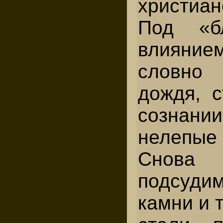
христиан
Под «бл
влияни
словно 
дождя, с
созна
нелепы
Снова 
подсуди
камни и 