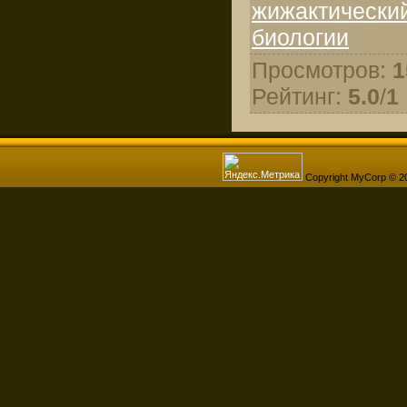
жижактически
биологии
Просмотров
:
1
Рейтинг
:
5.0
/
1
Copyright MyCorp © 2