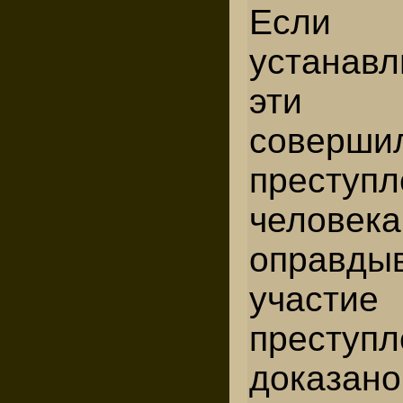
Если 
устанав
эти 
соверши
преступл
челове
оправд
участие
преступл
доказано