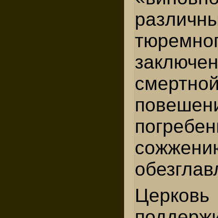
различ
тюремно
заклю
смертной
повешен
погребе
сожж
обезглав
Церков
поддер