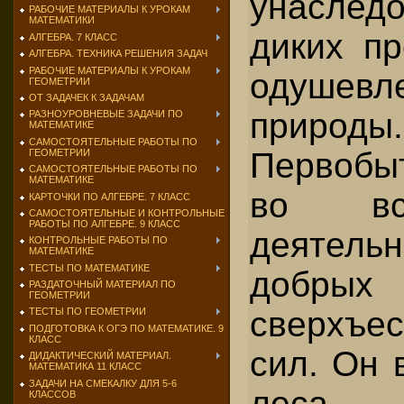
унасле
РАБОЧИЕ МАТЕРИАЛЫ К УРОКАМ
МАТЕМАТИКИ
диких пр
АЛГЕБРА. 7 КЛАСС
АЛГЕБРА. ТЕХНИКА РЕШЕНИЯ ЗАДАЧ
РАБОЧИЕ МАТЕРИАЛЫ К УРОКАМ
одушевл
ГЕОМЕТРИИ
ОТ ЗАДАЧЕК К ЗАДАЧАМ
природы.
РАЗНОУРОВНЕВЫЕ ЗАДАЧИ ПО
МАТЕМАТИКЕ
САМОСТОЯТЕЛЬНЫЕ РАБОТЫ ПО
Первобы
ГЕОМЕТРИИ
САМОСТОЯТЕЛЬНЫЕ РАБОТЫ ПО
МАТЕМАТИКЕ
во вс
КАРТОЧКИ ПО АЛГЕБРЕ. 7 КЛАСС
САМОСТОЯТЕЛЬНЫЕ И КОНТРОЛЬНЫЕ
РАБОТЫ ПО АЛГЕБРЕ. 9 КЛАСС
деятель
КОНТРОЛЬНЫЕ РАБОТЫ ПО
МАТЕМАТИКЕ
ТЕСТЫ ПО МАТЕМАТИКЕ
добрых
РАЗДАТОЧНЫЙ МАТЕРИАЛ ПО
ГЕОМЕТРИИ
сверхъес
ТЕСТЫ ПО ГЕОМЕТРИИ
ПОДГОТОВКА К ОГЭ ПО МАТЕМАТИКЕ. 9
КЛАСС
сил. Он 
ДИДАКТИЧЕСКИЙ МАТЕРИАЛ.
МАТЕМАТИКА 11 КЛАСС
ЗАДАЧИ НА СМЕКАЛКУ ДЛЯ 5-6
леса, 
КЛАССОВ