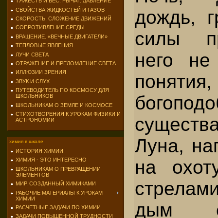
ТЯЖЕСТЬ И ВЕС. РЫЧАГ. ДАВЛЕНИЕ
дождь, г
СВОЙСТВА ЖИДКОСТЕЙ И ГАЗОВ
СКОРОСТЬ. СЛОЖЕНИЕ ДВИЖЕНИЙ
СОПРОТИВЛЕНИЕ СРЕДЫ
силы п
ВРАЩЕНИЕ. «ВЕЧНЫЕ ДВИГАТЕЛИ»
ТЕПЛОВЫЕ ЯВЛЕНИЯ
него не
ЛУЧИ СВЕТА
ОТРАЖЕНИЕ И ПРЕЛОМЛЕНИЕ СВЕТА
ИЛЛЮЗИИ ЗРЕНИЯ
понятия
ЗВУК И СЛУХ
ПУТЕВОДИТЕЛЬ ПО КОСМОСУ ДЛЯ
богопод
ШКОЛЬНИКОВ
ШКОЛЬНИКАМ О ЗЕМЛЕ И КОСМОСЕ
СТИХОТВОРЕНИЯ К УРОКАМ ФИЗИКИ И
существ
АСТРОНОМИИ
Луна, на
химия в школе
ИСТОРИЯ ХИМИИ
на охот
ХИМИЯ - ЭТО ИНТЕРЕСНО
ШКОЛЬНИКАМ О ПРЕВРАЩЕНИИ
ЭЛЕМЕНТОВ
стрелами
МИР, СОЗДАННЫЙ ХИМИКАМИ
РАБОЧИЕ МАТЕРИАЛЫ К УРОКАМ
ХИМИИ
дым о
РАСЧЕТНЫЕ ЗАДАЧИ ПО ХИМИИ
ЗАДАЧИ ПОВЫШЕННОЙ ТРУДНОСТИ