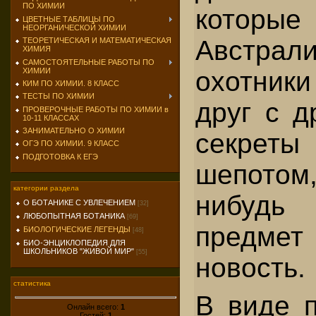
ПО ХИМИИ
которые
ЦВЕТНЫЕ ТАБЛИЦЫ ПО
НЕОРГАНИЧЕСКОЙ ХИМИИ
Австрали
ТЕОРЕТИЧЕСКАЯ И МАТЕМАТИЧЕСКАЯ
ХИМИЯ
САМОСТОЯТЕЛЬНЫЕ РАБОТЫ ПО
ХИМИИ
охотник
КИМ ПО ХИМИИ. 8 КЛАСС
ТЕСТЫ ПО ХИМИИ
друг с д
ПРОВЕРОЧНЫЕ РАБОТЫ ПО ХИМИИ в
10-11 КЛАССАХ
ЗАНИМАТЕЛЬНО О ХИМИИ
секрет
ОГЭ ПО ХИМИИ. 9 КЛАСС
ПОДГОТОВКА К ЕГЭ
шепотом,
категории раздела
нибудь
О БОТАНИКЕ С УВЛЕЧЕНИЕМ
[32]
ЛЮБОПЫТНАЯ БОТАНИКА
[69]
предмет 
БИОЛОГИЧЕСКИЕ ЛЕГЕНДЫ
[48]
БИО-ЭНЦИКЛОПЕДИЯ ДЛЯ
ШКОЛЬНИКОВ "ЖИВОЙ МИР"
[55]
новость.
статистика
В виде п
Онлайн всего:
1
Гостей:
1