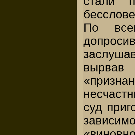
стали п
бесслове
По все
допросив
заслушав
вырва
«приз
несчастн
суд приг
завис
«вино