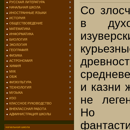
РУССКАЯ ЛИТЕРАТУРА
Со злосч
НАЧАЛЬНАЯ ШКОЛА
ИНОСТРАННЫЕ ЯЗЫКИ
ИСТОРИЯ
в духо
ОБЩЕСТВОВЕДЕНИЕ
МАТЕМАТИКА
изуверск
ИНФОРМАТИКА
БИОЛОГИЯ
курьез
ЭКОЛОГИЯ
ГЕОГРАФИЯ
ФИЗИКА
древ
АСТРОНОМИЯ
ХИМИЯ
средневе
МХК
ОБЖ
ФИЗКУЛЬТУРА
и казни 
ТЕХНОЛОГИЯ
МУЗЫКА
не леге
ИЗО
КЛАССНОЕ РУКОВОДСТВО
Но
ВНЕКЛАССНАЯ РАБОТА
АДМИНИСТРАЦИЯ ШКОЛЫ
фантаст
начальная школа