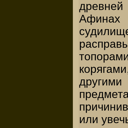
древне
Афинах
суди
расп
топорам
корягами
другими
предмета
причини
или увеч