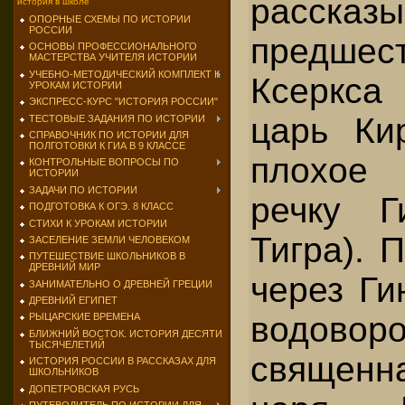
рассказы
история в школе
ОПОРНЫЕ СХЕМЫ ПО ИСТОРИИ
РОССИИ
предшес
ОСНОВЫ ПРОФЕССИОНАЛЬНОГО
МАСТЕРСТВА УЧИТЕЛЯ ИСТОРИИ
УЧЕБНО-МЕТОДИЧЕСКИЙ КОМПЛЕКТ К
Ксеркса
УРОКАМ ИСТОРИИ
ЭКСПРЕСС-КУРС "ИСТОРИЯ РОССИИ"
царь Ки
ТЕСТОВЫЕ ЗАДАНИЯ ПО ИСТОРИИ
СПРАВОЧНИК ПО ИСТОРИИ ДЛЯ
ПОЛГОТОВКИ К ГИА В 9 КЛАССЕ
плохое
КОНТРОЛЬНЫЕ ВОПРОСЫ ПО
ИСТОРИИ
ЗАДАЧИ ПО ИСТОРИИ
речку Г
ПОДГОТОВКА К ОГЭ. 8 КЛАСС
СТИХИ К УРОКАМ ИСТОРИИ
Тигра). 
ЗАСЕЛЕНИЕ ЗЕМЛИ ЧЕЛОВЕКОМ
ПУТЕШЕСТВИЕ ШКОЛЬНИКОВ В
ДРЕВНИЙ МИР
через Ги
ЗАНИМАТЕЛЬНО О ДРЕВНЕЙ ГРЕЦИИ
ДРЕВНИЙ ЕГИПЕТ
водоворо
РЫЦАРСКИЕ ВРЕМЕНА
БЛИЖНИЙ ВОСТОК. ИСТОРИЯ ДЕСЯТИ
ТЫСЯЧЕЛЕТИЙ
священ
ИСТОРИЯ РОССИИ В РАССКАЗАХ ДЛЯ
ШКОЛЬНИКОВ
ДОПЕТРОВСКАЯ РУСЬ