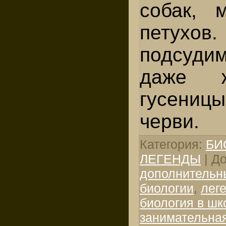
собак, 
петухов
подсуди
даже ж
гусениц
черви.
Категория
:
БИ
ЛЕГЕНДЫ
|
До
дополнительн
биологии
,
лег
биология в шк
занимательная