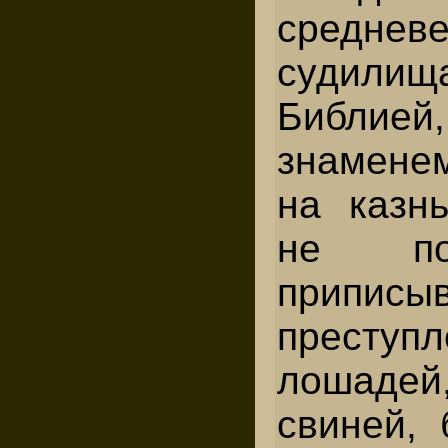
средневе
судилища
Библ
знамене
на казн
не по
припис
преступл
лошаде
свиней, 