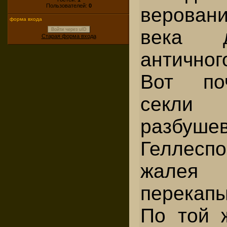
Пользователей:
0
верован
форма входа
века 
Войти через uID
Старая форма входа
антично
Вот по
секли
разбуше
Геллес
жале
перекап
По той 