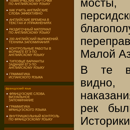
мосты,
ТЕМАТИЧЕСКИЕ КАРТОЧКИ
ПО АНГЛИЙСКОМУ ЯЗЫКУ
КАК УЧИТЬ АНГЛИЙСКИЕ
персид
СЛОВА ЭФФЕКТИВНО
АНГЛИЙСКИЕ ВРЕМЕНА В
ТЕКСТАХ И УПРАЖНЕНИЯХ
благопол
РАЗДАТОЧНЫЙ МАТЕРИАЛ
ПО АНГЛИЙСКОМУ ЯЗЫКУ
перепр
200 АНГЛИЙСКИЙ ВЫРАЖЕНИЙ.
ТЕХНИКА ЗАПОМИНАНИЯ
КОНТРОЛЬНЫЕ РАБОТЫ В
Малой Аз
ФОРМАТЕ ЕГЭ ПО
АНГЛИЙСКОМУ ЯЗЫКУ
ТИПОВЫЕ ВАРИАНТЫ
ЗАДАНИЙ ЕГЭ ПО
В те в
АНГЛИЙСКОМУ ЯЗЫКУ
ГРАММАТИКА
ИСПАНСКОГО ЯЗЫКА
видно,
французский язык
наказани
ФРАНЦУЗСКИЕ СЛОВА.
ВИЗУАЛЬНОЕ
ЗАПОМИНАНИЕ
рек был
ГРАММАТИКА
ФРАНЦУЗСКОГО ЯЗЫКА
ВНУТРИШКОЛЬНЫЙ КОНТРОЛЬ
Историки
ПО ФРАНЦУЗСКОМУ ЯЗЫКУ