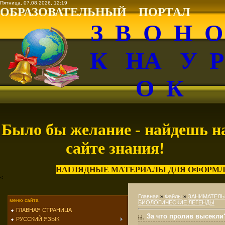
Пятница, 07.08.2026, 12:19
ОБРАЗОВАТЕЛЬНЫЙ ПОРТАЛ
З В О Н 
К НА У 
О К
Было бы желание - найдешь н
сайте знания!
НАГЛЯДНЫЕ МАТЕРИАЛЫ ДЛЯ ОФОРМЛ
<
Главная
»
Файлы
»
ЗАНИМАТЕЛЬ
меню сайта
БИОЛОГИЧЕСКИЕ ЛЕГЕНДЫ
ГЛАВНАЯ СТРАНИЦА
За что пролив высекли
РУССКИЙ ЯЗЫК