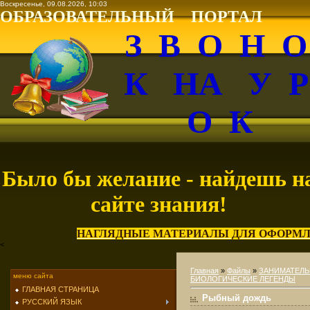
Воскресенье, 09.08.2026, 10:03
ОБРАЗОВАТЕЛЬНЫЙ ПОРТАЛ
З В О Н 
К НА У 
О К
Было бы желание - найдешь н
сайте знания!
НАГЛЯДНЫЕ МАТЕРИАЛЫ ДЛЯ ОФОРМЛ
<
Главная
»
Файлы
»
ЗАНИМАТЕЛЬ
меню сайта
БИОЛОГИЧЕСКИЕ ЛЕГЕНДЫ
ГЛАВНАЯ СТРАНИЦА
Рыбный дождь
РУССКИЙ ЯЗЫК