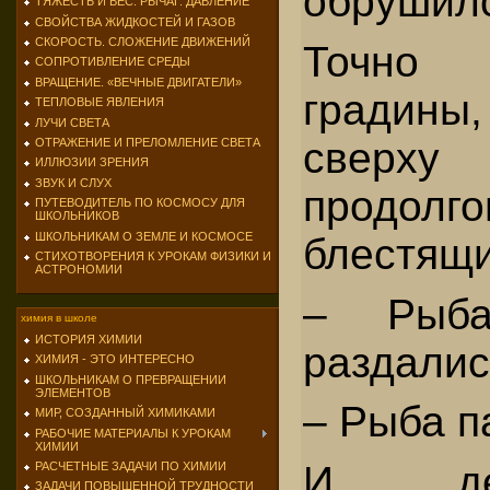
обрушилс
ТЯЖЕСТЬ И ВЕС. РЫЧАГ. ДАВЛЕНИЕ
СВОЙСТВА ЖИДКОСТЕЙ И ГАЗОВ
СКОРОСТЬ. СЛОЖЕНИЕ ДВИЖЕНИЙ
Точно
СОПРОТИВЛЕНИЕ СРЕДЫ
ВРАЩЕНИЕ. «ВЕЧНЫЕ ДВИГАТЕЛИ»
градины
ТЕПЛОВЫЕ ЯВЛЕНИЯ
ЛУЧИ СВЕТА
сверху
ОТРАЖЕНИЕ И ПРЕЛОМЛЕНИЕ СВЕТА
ИЛЛЮЗИИ ЗРЕНИЯ
ЗВУК И СЛУХ
продол
ПУТЕВОДИТЕЛЬ ПО КОСМОСУ ДЛЯ
ШКОЛЬНИКОВ
ШКОЛЬНИКАМ О ЗЕМЛЕ И КОСМОСЕ
блестящи
СТИХОТВОРЕНИЯ К УРОКАМ ФИЗИКИ И
АСТРОНОМИИ
– Рыба
химия в школе
ИСТОРИЯ ХИМИИ
раздалис
ХИМИЯ - ЭТО ИНТЕРЕСНО
ШКОЛЬНИКАМ О ПРЕВРАЩЕНИИ
ЭЛЕМЕНТОВ
– Рыба п
МИР, СОЗДАННЫЙ ХИМИКАМИ
РАБОЧИЕ МАТЕРИАЛЫ К УРОКАМ
ХИМИИ
И дейс
РАСЧЕТНЫЕ ЗАДАЧИ ПО ХИМИИ
ЗАДАЧИ ПОВЫШЕННОЙ ТРУДНОСТИ