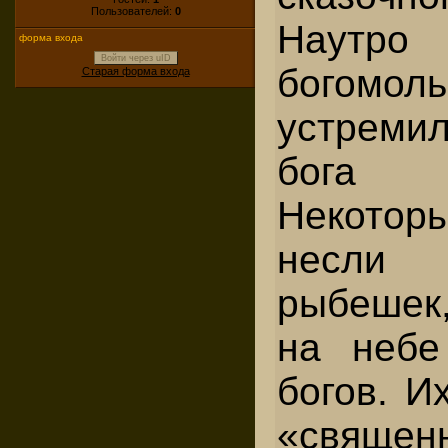
Пользователей:
0
Наут
форма входа
Войти через uID
богомоль
Старая форма входа
устреми
бога
Некото
несли 
рыбешек
на небе
богов. И
«свяще