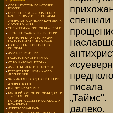
история в школе
прихож
ОПОРНЫЕ СХЕМЫ ПО ИСТОРИИ
РОССИИ
ОСНОВЫ ПРОФЕССИОНАЛЬНОГО
МАСТЕРСТВА УЧИТЕЛЯ ИСТОРИИ
спешил
УЧЕБНО-МЕТОДИЧЕСКИЙ КОМПЛЕКТ К
УРОКАМ ИСТОРИИ
прощен
ЭКСПРЕСС-КУРС "ИСТОРИЯ РОССИИ"
ТЕСТОВЫЕ ЗАДАНИЯ ПО ИСТОРИИ
СПРАВОЧНИК ПО ИСТОРИИ ДЛЯ
наславше
ПОЛГОТОВКИ К ГИА В 9 КЛАССЕ
КОНТРОЛЬНЫЕ ВОПРОСЫ ПО
ИСТОРИИ
антихр
ЗАДАЧИ ПО ИСТОРИИ
ПОДГОТОВКА К ОГЭ. 8 КЛАСС
«суевер
СТИХИ К УРОКАМ ИСТОРИИ
ЗАСЕЛЕНИЕ ЗЕМЛИ ЧЕЛОВЕКОМ
ПУТЕШЕСТВИЕ ШКОЛЬНИКОВ В
предпо
ДРЕВНИЙ МИР
ЗАНИМАТЕЛЬНО О ДРЕВНЕЙ ГРЕЦИИ
писал
ДРЕВНИЙ ЕГИПЕТ
РЫЦАРСКИЕ ВРЕМЕНА
БЛИЖНИЙ ВОСТОК. ИСТОРИЯ ДЕСЯТИ
„Таймс",
ТЫСЯЧЕЛЕТИЙ
ИСТОРИЯ РОССИИ В РАССКАЗАХ ДЛЯ
ШКОЛЬНИКОВ
далеко
ДОПЕТРОВСКАЯ РУСЬ