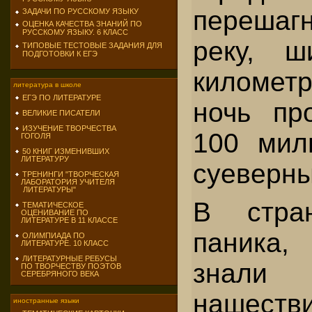
переша
ЗАДАЧИ ПО РУССКОМУ ЯЗЫКУ
ОЦЕНКА КАЧЕСТВА ЗНАНИЙ ПО
РУССКОМУ ЯЗЫКУ. 6 КЛАСС
реку, 
ТИПОВЫЕ ТЕСТОВЫЕ ЗАДАНИЯ ДЛЯ
ПОДГОТОВКИ К ЕГЭ
километ
литература в школе
ЕГЭ ПО ЛИТЕРАТУРЕ
ночь пр
ВЕЛИКИЕ ПИСАТЕЛИ
ИЗУЧЕНИЕ ТВОРЧЕСТВА
100 мил
ГОГОЛЯ
50 КНИГ ИЗМЕНИВШИХ
ЛИТЕРАТУРУ
суеверны
ТРЕНИНГИ "ТВОРЧЕСКАЯ
ЛАБОРАТОРИЯ УЧИТЕЛЯ
ЛИТЕРАТУРЫ"
В стра
ТЕМАТИЧЕСКОЕ
ОЦЕНИВАНИЕ ПО
ЛИТЕРАТУРЕ В 11 КЛАССЕ
паника,
ОЛИМПИАДА ПО
ЛИТЕРАТУРЕ. 10 КЛАСС
ЛИТЕРАТУРНЫЕ РЕБУСЫ
знали 
ПО ТВОРЧЕСТВУ ПОЭТОВ
СЕРЕБРЯНОГО ВЕКА
нашест
иностранные языки