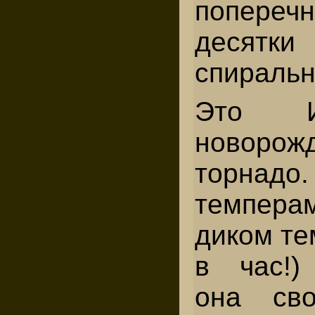
попер
десятки
спиральн
Это И
новорож
торнадо.
темпер
диком те
в час!)
она св