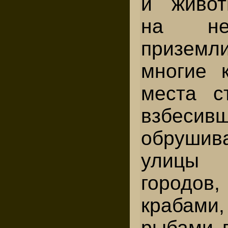
и живот
на не
призем
многие 
места с
взбесив
обруши
улицы
городов
крабами
рыбами п