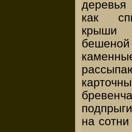
деревья 
как сп
крыши 
бешен
каменн
рассып
карточ
бревенча
подпрыг
на сотни