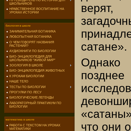
ПУТЕВОДИТЕЛЬ ПО ИСТОРИИ ДЛЯ
веря
ШКОЛЬНИКОВ
НРАВСТВЕННОЕ ВОСПИТАНИЕ НА
УРОКАХ ИСТОРИИ
загадо
биология в школе
принадл
ЗАНИМАТЕЛЬНАЯ БОТАНИКА
ЛЮБОПЫТНАЯ БОТАНИКА
сатане».
О ЧЕМ ГОВОРЯТ НАЗВАНИЯ
РАСТЕНИЙ?
АУДИОКНИГИ ПО БИОЛОГИИ
БИО-ЭНЦИКЛОПЕДИЯ ДЛЯ
Однако 
ШКОЛЬНИКОВ "ЖИВОЙ МИР"
ЗООЛОГИЯ В ШКОЛЕ
БИО-ЭНЦИКЛОПЕДИЯ ЖИВОТНЫХ
позднее
К УРОКАМ БИОЛОГИИ
НАШЕ ТЕЛО
исследо
ТЕСТЫ ПО БИОЛОГИИ
ПРОГУЛКИ ПО ЛЕСУ
девонши
БИОЛОГИЧЕСКИЕ ЛЕГЕНДЫ
ЛАБОРАТОРНЫЙ ПРАКТИКУМ ПО
БИОЛОГИИ
«сатаны
математика в школе
что они 
РАБОТА С ТЕКСТОМ НА УРОКАХ
МАТЕМАТИКИ