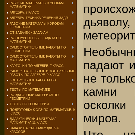
РАБОЧИЕ МАТЕРИАЛЫ К УРОКАМ
происх
МАТЕМАТИКИ
АЛГЕБРА. 7 КЛАСС
дьяв
АЛГЕБРА. ТЕХНИКА РЕШЕНИЯ ЗАДАЧ
РАБОЧИЕ МАТЕРИАЛЫ К УРОКАМ
ГЕОМЕТРИИ
метеори
ОТ ЗАДАЧЕК К ЗАДАЧАМ
РАЗНОУРОВНЕВЫЕ ЗАДАЧИ ПО
МАТЕМАТИКЕ
САМОСТОЯТЕЛЬНЫЕ РАБОТЫ ПО
Необычн
ГЕОМЕТРИИ
САМОСТОЯТЕЛЬНЫЕ РАБОТЫ ПО
МАТЕМАТИКЕ
падают и
КАРТОЧКИ ПО АЛГЕБРЕ. 7 КЛАСС
САМОСТОЯТЕЛЬНЫЕ И КОНТРОЛЬНЫЕ
не тольк
РАБОТЫ ПО АЛГЕБРЕ. 9 КЛАСС
КОНТРОЛЬНЫЕ РАБОТЫ ПО
МАТЕМАТИКЕ
камни 
ТЕСТЫ ПО МАТЕМАТИКЕ
РАЗДАТОЧНЫЙ МАТЕРИАЛ ПО
ГЕОМЕТРИИ
осколки
ТЕСТЫ ПО ГЕОМЕТРИИ
ПОДГОТОВКА К ОГЭ ПО МАТЕМАТИКЕ. 9
КЛАСС
миров.
ДИДАКТИЧЕСКИЙ МАТЕРИАЛ.
МАТЕМАТИКА 11 КЛАСС
ЗАДАЧИ НА СМЕКАЛКУ ДЛЯ 5-6
Что, н
КЛАССОВ