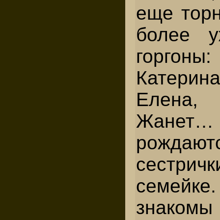
еще торн
более у
горгоны:
Катерина
Елена,
Жанет…
рождаю
сестричк
семей
знаком