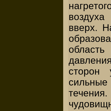
нагрет
воздуха
вверх. Н
образов
область
давлен
сторон 
сильны
течения
чудов