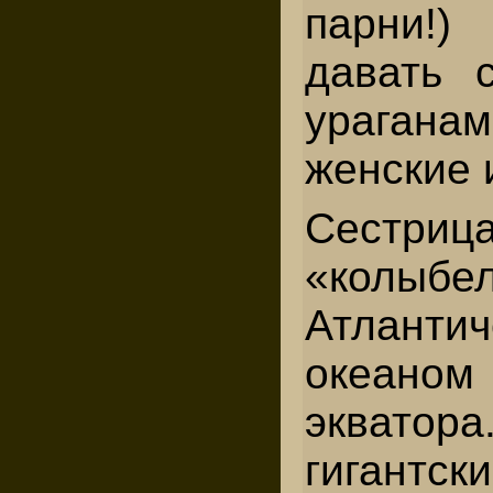
парни!
давать 
ураган
женские 
Сестрица
«колы
Атлантич
океано
экватора
гигант