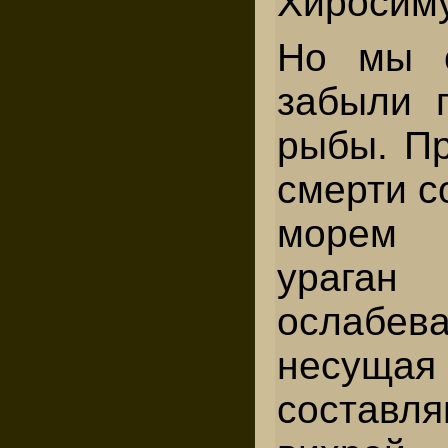
Хиросиму
Но мы о
забыли 
рыбы. Пр
смерти с
морем 
ураган
ослабе
несу
состав