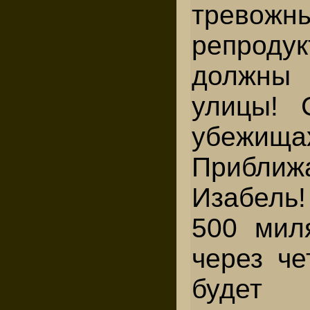
тревожн
репроду
должны
улицы! 
убежища
Приближ
Изабель!
500 миля
через че
будет