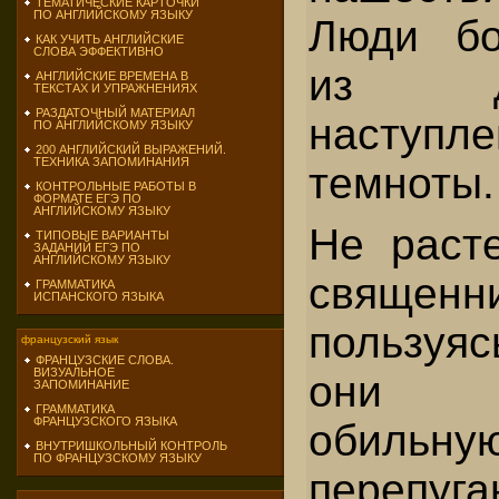
ТЕМАТИЧЕСКИЕ КАРТОЧКИ
ПО АНГЛИЙСКОМУ ЯЗЫКУ
Люди бо
КАК УЧИТЬ АНГЛИЙСКИЕ
СЛОВА ЭФФЕКТИВНО
из д
АНГЛИЙСКИЕ ВРЕМЕНА В
ТЕКСТАХ И УПРАЖНЕНИЯХ
РАЗДАТОЧНЫЙ МАТЕРИАЛ
наступл
ПО АНГЛИЙСКОМУ ЯЗЫКУ
200 АНГЛИЙСКИЙ ВЫРАЖЕНИЙ.
ТЕХНИКА ЗАПОМИНАНИЯ
темноты.
КОНТРОЛЬНЫЕ РАБОТЫ В
ФОРМАТЕ ЕГЭ ПО
АНГЛИЙСКОМУ ЯЗЫКУ
Не раст
ТИПОВЫЕ ВАРИАНТЫ
ЗАДАНИЙ ЕГЭ ПО
АНГЛИЙСКОМУ ЯЗЫКУ
священни
ГРАММАТИКА
ИСПАНСКОГО ЯЗЫКА
пользуя
французский язык
ФРАНЦУЗСКИЕ СЛОВА.
ВИЗУАЛЬНОЕ
они 
ЗАПОМИНАНИЕ
ГРАММАТИКА
ФРАНЦУЗСКОГО ЯЗЫКА
обильн
ВНУТРИШКОЛЬНЫЙ КОНТРОЛЬ
ПО ФРАНЦУЗСКОМУ ЯЗЫКУ
перепуга