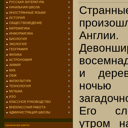
РУССКАЯ ЛИТЕРАТУРА
Странн
НАЧАЛЬНАЯ ШКОЛА
ИНОСТРАННЫЕ ЯЗЫКИ
ИСТОРИЯ
произош
ОБЩЕСТВОВЕДЕНИЕ
МАТЕМАТИКА
Англии.
ИНФОРМАТИКА
БИОЛОГИЯ
Девон
ЭКОЛОГИЯ
ГЕОГРАФИЯ
ФИЗИКА
восемнад
АСТРОНОМИЯ
ХИМИЯ
и дере
МХК
ОБЖ
ФИЗКУЛЬТУРА
ночью
ТЕХНОЛОГИЯ
МУЗЫКА
загадочн
ИЗО
КЛАССНОЕ РУКОВОДСТВО
Его сл
ВНЕКЛАССНАЯ РАБОТА
АДМИНИСТРАЦИЯ ШКОЛЫ
утром н
начальная школа