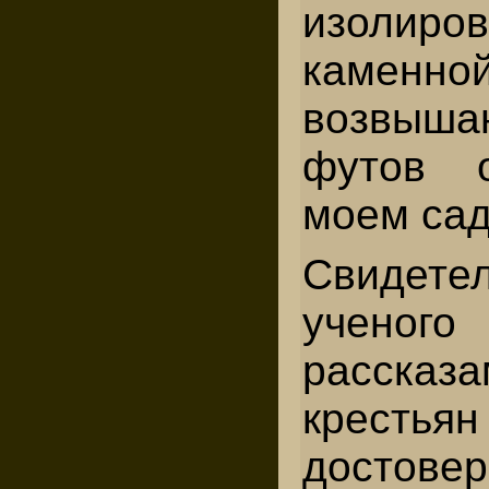
изолиро
каменн
возвыша
футов 
моем сад
Свидете
ученог
рассказ
кресть
достовер