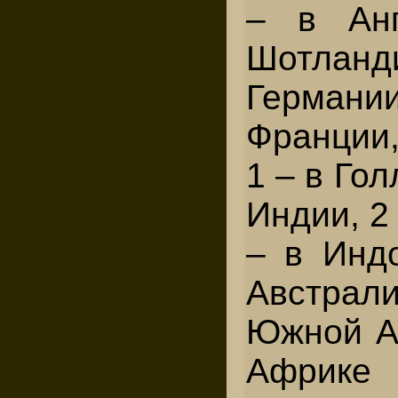
– в Ан
Шотлан
Герман
Франции,
1 – в Гол
Индии, 2
– в Индо
Австра
Южной Ам
Африк