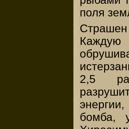
поля зем
Страше
Кажду
обруши
истерза
2,5 ра
разруши
энергии,
бомба, 