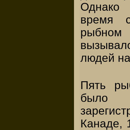
Однако
время 
рыбн
вызывал
людей на
Пять ры
было
зарегис
Канаде, 