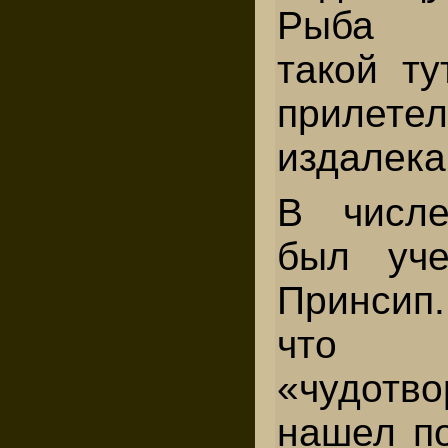
Рыба н
такой ту
приле
издалека
В числе
был уч
Принсип.
что
«чудотво
нашел п