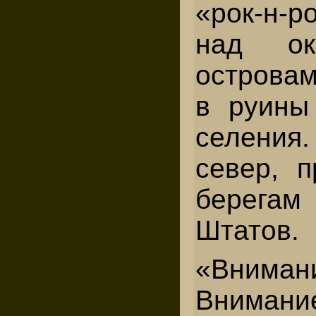
«рок-н-р
над ок
островам
в руины
селения
север, п
берегам
Штатов.
«Вниман
Внимани