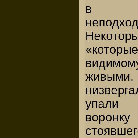
в 
неподход
Некотор
«кото
видимом
живым
низверга
упали 
воронку
стоя