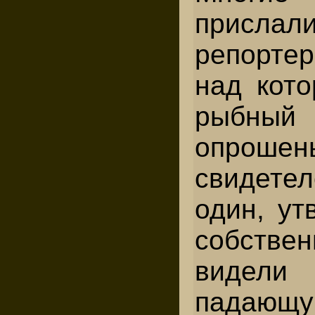
присл
репортер
над кот
рыбный 
опроше
свидетел
один, ут
собствен
виде
падающ