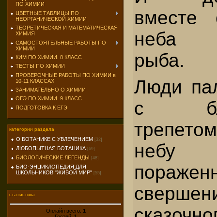
ПО ХИМИИ
вместе
ЦВЕТНЫЕ ТАБЛИЦЫ ПО
НЕОРГАНИЧЕСКОЙ ХИМИИ
ТЕОРЕТИЧЕСКАЯ И МАТЕМАТИЧЕСКАЯ
неба н
ХИМИЯ
САМОСТОЯТЕЛЬНЫЕ РАБОТЫ ПО
ХИМИИ
рыба.
КИМ ПО ХИМИИ. 8 КЛАСС
ТЕСТЫ ПО ХИМИИ
ПРОВЕРОЧНЫЕ РАБОТЫ ПО ХИМИИ в
Люди пал
10-11 КЛАССАХ
ЗАНИМАТЕЛЬНО О ХИМИИ
ОГЭ ПО ХИМИИ. 9 КЛАСС
с благ
ПОДГОТОВКА К ЕГЭ
трепет
категории раздела
О БОТАНИКЕ С УВЛЕЧЕНИЕМ
[32]
небу
ЛЮБОПЫТНАЯ БОТАНИКА
[69]
БИОЛОГИЧЕСКИЕ ЛЕГЕНДЫ
[48]
поражен
БИО-ЭНЦИКЛОПЕДИЯ ДЛЯ
ШКОЛЬНИКОВ "ЖИВОЙ МИР"
[55]
сверше
статистика
сказоч
Онлайн всего:
1
Гостей:
1