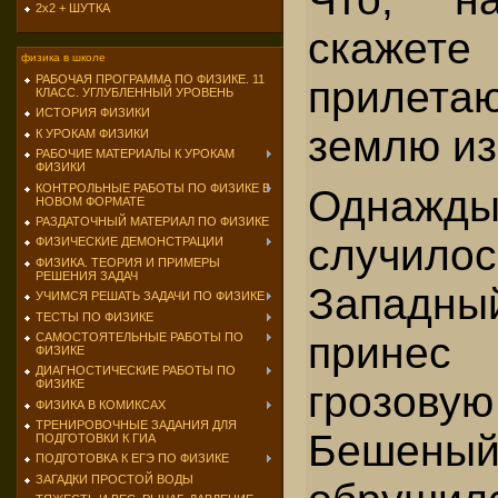
2х2 + ШУТКА
скажет
физика в школе
РАБОЧАЯ ПРОГРАММА ПО ФИЗИКЕ. 11
приле
КЛАСС. УГЛУБЛЕННЫЙ УРОВЕНЬ
ИСТОРИЯ ФИЗИКИ
землю из
К УРОКАМ ФИЗИКИ
РАБОЧИЕ МАТЕРИАЛЫ К УРОКАМ
ФИЗИКИ
КОНТРОЛЬНЫЕ РАБОТЫ ПО ФИЗИКЕ В
Одна
НОВОМ ФОРМАТЕ
РАЗДАТОЧНЫЙ МАТЕРИАЛ ПО ФИЗИКЕ
случило
ФИЗИЧЕСКИЕ ДЕМОНСТРАЦИИ
ФИЗИКА. ТЕОРИЯ И ПРИМЕРЫ
РЕШЕНИЯ ЗАДАЧ
Запад
УЧИМСЯ РЕШАТЬ ЗАДАЧИ ПО ФИЗИКЕ
ТЕСТЫ ПО ФИЗИКЕ
прине
САМОСТОЯТЕЛЬНЫЕ РАБОТЫ ПО
ФИЗИКЕ
ДИАГНОСТИЧЕСКИЕ РАБОТЫ ПО
ФИЗИКЕ
грозо
ФИЗИКА В КОМИКСАХ
ТРЕНИРОВОЧНЫЕ ЗАДАНИЯ ДЛЯ
Бешен
ПОДГОТОВКИ К ГИА
ПОДГОТОВКА К ЕГЭ ПО ФИЗИКЕ
ЗАГАДКИ ПРОСТОЙ ВОДЫ