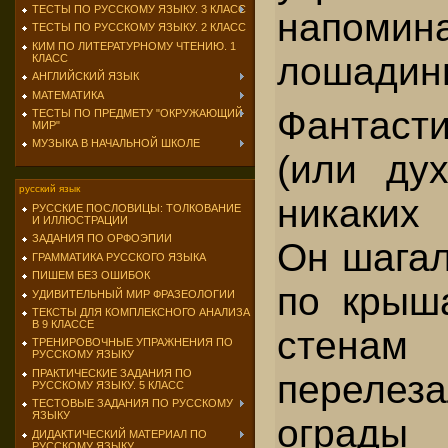
ТЕСТЫ ПО РУССКОМУ ЯЗЫКУ. 3 КЛАСС
напомина
ТЕСТЫ ПО РУССКОМУ ЯЗЫКУ. 2 КЛАСС
КИМ ПО ЛИТЕРАТУРНОМУ ЧТЕНИЮ. 1
лошадины
КЛАСС
АНГЛИЙСКИЙ ЯЗЫК
МАТЕМАТИКА
Фантасти
ТЕСТЫ ПО ПРЕДМЕТУ "ОКРУЖАЮЩИЙ
МИР"
МУЗЫКА В НАЧАЛЬНОЙ ШКОЛЕ
(или дух
русский язык
никаких 
РУССКИЕ ПОСЛОВИЦЫ: ТОЛКОВАНИЕ
И ИЛЛЮСТРАЦИИ
ЗАДАНИЯ ПО ОРФОЭПИИ
Он шагал
ГРАММАТИКА РУССКОГО ЯЗЫКА
ПИШЕМ БЕЗ ОШИБОК
по крыш
УДИВИТЕЛЬНЫЙ МИР ФРАЗЕОЛОГИИ
ТЕКСТЫ ДЛЯ КОМПЛЕКСНОГО АНАЛИЗА
В 9 КЛАССЕ
стена
ТРЕНИРОВОЧНЫЕ УПРАЖНЕНИЯ ПО
РУССКОМУ ЯЗЫКУ
ПРАКТИЧЕСКИЕ ЗАДАНИЯ ПО
переле
РУССКОМУ ЯЗЫКУ. 5 КЛАСС
ТЕСТОВЫЕ ЗАДАНИЯ ПО РУССКОМУ
ЯЗЫКУ
оград
ДИДАКТИЧЕСКИЙ МАТЕРИАЛ ПО
РУССКОМУ ЯЗЫКУ