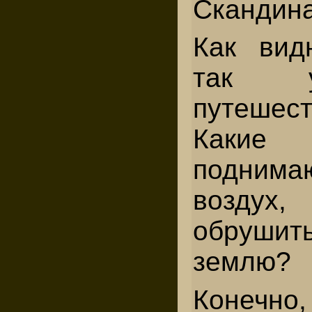
Скандина
Как вид
так 
путешест
Какие
подни
воздух,
обрушить
землю?
Конечно