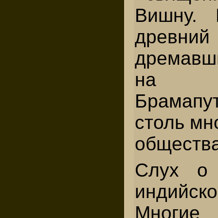
Вишну. 
древний
дремавши
на б
Брамапут
столь мн
общества
Слух о 
индийск
Многи