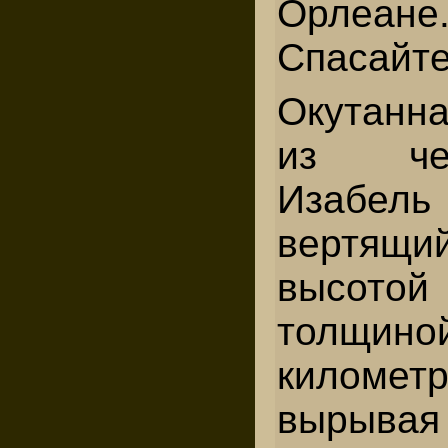
Орлеане
Спасайте
Окутанн
из че
Изабель 
вертящ
высото
толщи
километр
вырыва