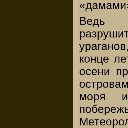
«дамами
Ведь 
разруши
урагано
конце ле
осени пр
островам
моря и
побере
Метеорол