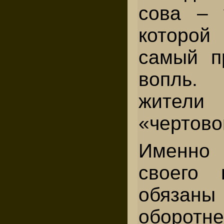
сова – 
которо
самый п
вопль
жители 
«чертово
Именно 
своего 
обязаны
оборотн