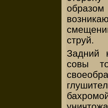
образом
возник
смещени
струй.
Задний 
совы т
своеобр
глушите
бахром
уничтожа