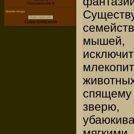
фантази
Пользователей:
0
Сущест
форма входа
Войти через uID
Старая форма входа
семейс
мышей,
исключит
млекопи
животных
спящему 
зверю
убаюк
мягким