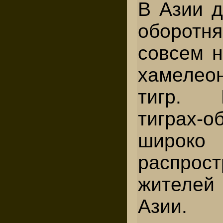
В Азии д
оборотн
совсем н
хамелеон
тигр. 
тиграх-о
широко
распрост
жителей
Азии.