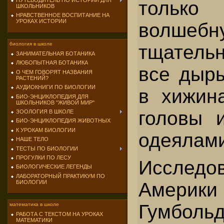
ПУТЕВОДИТЕЛЬ ПО ИСТОРИИ ДЛЯ
толь
ШКОЛЬНИКОВ
НРАВСТВЕННОЕ ВОСПИТАНИЕ НА
УРОКАХ ИСТОРИИ
волшеб
биология в школе
тщатель
ЗАНИМАТЕЛЬНАЯ БОТАНИКА
ЛЮБОПЫТНАЯ БОТАНИКА
все дыры
О ЧЕМ ГОВОРЯТ НАЗВАНИЯ
РАСТЕНИЙ?
АУДИОКНИГИ ПО БИОЛОГИИ
в хижина
БИО-ЭНЦИКЛОПЕДИЯ ДЛЯ
ШКОЛЬНИКОВ "ЖИВОЙ МИР"
головы 
ЗООЛОГИЯ В ШКОЛЕ
БИО-ЭНЦИКЛОПЕДИЯ ЖИВОТНЫХ
К УРОКАМ БИОЛОГИИ
одеялами
НАШЕ ТЕЛО
ТЕСТЫ ПО БИОЛОГИИ
ПРОГУЛКИ ПО ЛЕСУ
Исследо
БИОЛОГИЧЕСКИЕ ЛЕГЕНДЫ
ЛАБОРАТОРНЫЙ ПРАКТИКУМ ПО
Америк
БИОЛОГИИ
Гумбо
математика в школе
РАБОТА С ТЕКСТОМ НА УРОКАХ
МАТЕМАТИКИ