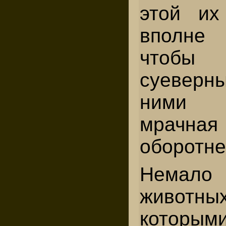
этой их
вполне 
чтоб
суеверн
ними у
мрачна
оборотне
Нема
живо
которы