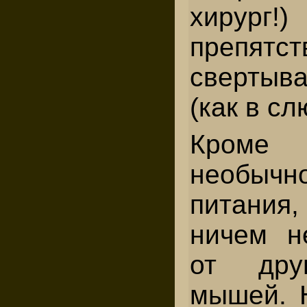
хирург!
препятс
сверты
(как в сл
Кром
необычн
питани
ничем н
от дру
мышей. 