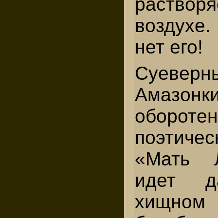
раств
воздухе.
нет его!
Суевер
Амазон
обор
поэтиче
«Мать 
идет 
хищном