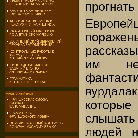
ТЕМАТИЧЕСКИЕ КАРТОЧКИ
прогнать 
ПО АНГЛИЙСКОМУ ЯЗЫКУ
КАК УЧИТЬ АНГЛИЙСКИЕ
СЛОВА ЭФФЕКТИВНО
Европ
АНГЛИЙСКИЕ ВРЕМЕНА В
ТЕКСТАХ И УПРАЖНЕНИЯХ
РАЗДАТОЧНЫЙ МАТЕРИАЛ
пораж
ПО АНГЛИЙСКОМУ ЯЗЫКУ
200 АНГЛИЙСКИЙ ВЫРАЖЕНИЙ.
ТЕХНИКА ЗАПОМИНАНИЯ
рассказ
КОНТРОЛЬНЫЕ РАБОТЫ В
ФОРМАТЕ ЕГЭ ПО
АНГЛИЙСКОМУ ЯЗЫКУ
им не
ТИПОВЫЕ ВАРИАНТЫ
ЗАДАНИЙ ЕГЭ ПО
АНГЛИЙСКОМУ ЯЗЫКУ
фантасти
ГРАММАТИКА
ИСПАНСКОГО ЯЗЫКА
вурдалак
французский язык
ФРАНЦУЗСКИЕ СЛОВА.
которые
ВИЗУАЛЬНОЕ
ЗАПОМИНАНИЕ
ГРАММАТИКА
слышать 
ФРАНЦУЗСКОГО ЯЗЫКА
ВНУТРИШКОЛЬНЫЙ КОНТРОЛЬ
ПО ФРАНЦУЗСКОМУ ЯЗЫКУ
людей н