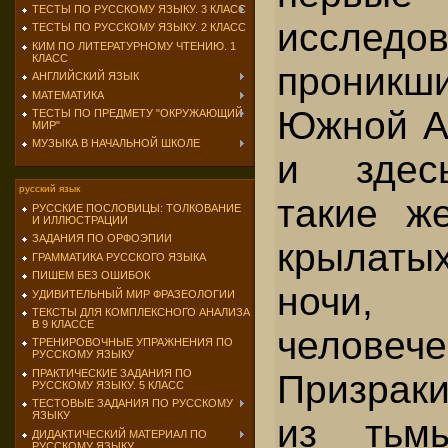
ТЕСТЫ ПО РУССКОМУ ЯЗЫКУ. 3 КЛАСС
исследов
ТЕСТЫ ПО РУССКОМУ ЯЗЫКУ. 2 КЛАСС
КИМ ПО ЛИТЕРАТУРНОМУ ЧТЕНИЮ. 1
КЛАСС
проник
АНГЛИЙСКИЙ ЯЗЫК
МАТЕМАТИКА
Южной Ам
ТЕСТЫ ПО ПРЕДМЕТУ "ОКРУЖАЮЩИЙ
МИР"
МУЗЫКА В НАЧАЛЬНОЙ ШКОЛЕ
и здес
русский язык
такие ж
РУССКИЕ ПОСЛОВИЦЫ: ТОЛКОВАНИЕ
И ИЛЛЮСТРАЦИИ
ЗАДАНИЯ ПО ОРФОЭПИИ
крылат
ГРАММАТИКА РУССКОГО ЯЗЫКА
ПИШЕМ БЕЗ ОШИБОК
ночи,
УДИВИТЕЛЬНЫЙ МИР ФРАЗЕОЛОГИИ
ТЕКСТЫ ДЛЯ КОМПЛЕКСНОГО АНАЛИЗА
В 9 КЛАССЕ
человеч
ТРЕНИРОВОЧНЫЕ УПРАЖНЕНИЯ ПО
РУССКОМУ ЯЗЫКУ
ПРАКТИЧЕСКИЕ ЗАДАНИЯ ПО
Призрак
РУССКОМУ ЯЗЫКУ. 5 КЛАСС
ТЕСТОВЫЕ ЗАДАНИЯ ПО РУССКОМУ
ЯЗЫКУ
из тьм
ДИДАКТИЧЕСКИЙ МАТЕРИАЛ ПО
РУССКОМУ ЯЗЫКУ