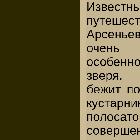
Извест
путешест
Арсень
очень 
особен
зверя.
бежит по
кустарни
полоса
совершен