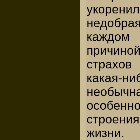
укорен
недобр
каждо
причино
страхо
какая-ни
необычн
особе
строени
жизни.