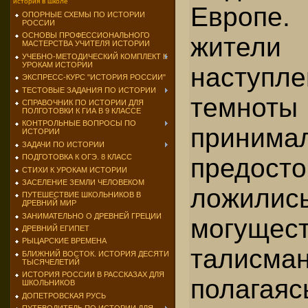
история в школе
Европе
ОПОРНЫЕ СХЕМЫ ПО ИСТОРИИ
РОССИИ
ОСНОВЫ ПРОФЕССИОНАЛЬНОГО
жите
МАСТЕРСТВА УЧИТЕЛЯ ИСТОРИИ
УЧЕБНО-МЕТОДИЧЕСКИЙ КОМПЛЕКТ К
УРОКАМ ИСТОРИИ
наступл
ЭКСПРЕСС-КУРС "ИСТОРИЯ РОССИИ"
ТЕСТОВЫЕ ЗАДАНИЯ ПО ИСТОРИИ
темноты
СПРАВОЧНИК ПО ИСТОРИИ ДЛЯ
ПОЛГОТОВКИ К ГИА В 9 КЛАССЕ
КОНТРОЛЬНЫЕ ВОПРОСЫ ПО
прини
ИСТОРИИ
ЗАДАЧИ ПО ИСТОРИИ
ПОДГОТОВКА К ОГЭ. 8 КЛАСС
предосто
СТИХИ К УРОКАМ ИСТОРИИ
ЗАСЕЛЕНИЕ ЗЕМЛИ ЧЕЛОВЕКОМ
ложилис
ПУТЕШЕСТВИЕ ШКОЛЬНИКОВ В
ДРЕВНИЙ МИР
ЗАНИМАТЕЛЬНО О ДРЕВНЕЙ ГРЕЦИИ
могущес
ДРЕВНИЙ ЕГИПЕТ
РЫЦАРСКИЕ ВРЕМЕНА
талис
БЛИЖНИЙ ВОСТОК. ИСТОРИЯ ДЕСЯТИ
ТЫСЯЧЕЛЕТИЙ
ИСТОРИЯ РОССИИ В РАССКАЗАХ ДЛЯ
полагая
ШКОЛЬНИКОВ
ДОПЕТРОВСКАЯ РУСЬ