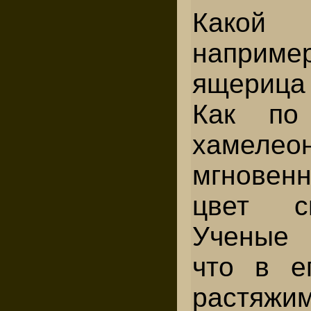
Како
наприме
ящериц
Как по 
хамел
мгнове
цвет с
Ученые 
что в е
растяж