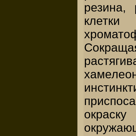
резина, 
кле
хромато
Сокращ
растяги
хамелео
инстинкт
приспоса
окраск
окружаю