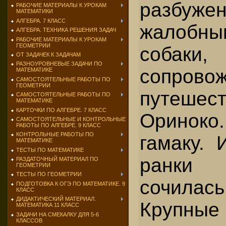
разбуж
РАБОЧИЕ МАТЕРИАЛЫ К УРОКАМ
МАТЕМАТИКИ
АЛГЕБРА. 7 КЛАСС
жалоб
АЛГЕБРА. ТЕХНИКА РЕШЕНИЯ ЗАДАЧ
РАБОЧИЕ МАТЕРИАЛЫ К УРОКАМ
ГЕОМЕТРИИ
собаки
ОТ ЗАДАЧЕК К ЗАДАЧАМ
РАЗНОУРОВНЕВЫЕ ЗАДАЧИ ПО
сопрово
МАТЕМАТИКЕ
САМОСТОЯТЕЛЬНЫЕ РАБОТЫ ПО
ГЕОМЕТРИИ
путеше
САМОСТОЯТЕЛЬНЫЕ РАБОТЫ ПО
МАТЕМАТИКЕ
КАРТОЧКИ ПО АЛГЕБРЕ. 7 КЛАСС
Ориноко.
САМОСТОЯТЕЛЬНЫЕ И КОНТРОЛЬНЫЕ
РАБОТЫ ПО АЛГЕБРЕ. 9 КЛАСС
КОНТРОЛЬНЫЕ РАБОТЫ ПО
гамаку. 
МАТЕМАТИКЕ
ТЕСТЫ ПО МАТЕМАТИКЕ
ранки
РАЗДАТОЧНЫЙ МАТЕРИАЛ ПО
ГЕОМЕТРИИ
ТЕСТЫ ПО ГЕОМЕТРИИ
сочила
ПОДГОТОВКА К ОГЭ ПО МАТЕМАТИКЕ. 9
КЛАСС
ДИДАКТИЧЕСКИЙ МАТЕРИАЛ.
Крупны
МАТЕМАТИКА 11 КЛАСС
ЗАДАЧИ НА СМЕКАЛКУ ДЛЯ 5-6
КЛАССОВ