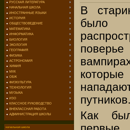
РУССКАЯ ЛИТЕРАТУРА
В стари
НАЧАЛЬНАЯ ШКОЛА
ИНОСТРАННЫЕ ЯЗЫКИ
ИСТОРИЯ
было
ОБЩЕСТВОВЕДЕНИЕ
МАТЕМАТИКА
распрост
ИНФОРМАТИКА
БИОЛОГИЯ
поверье
ЭКОЛОГИЯ
ГЕОГРАФИЯ
ФИЗИКА
вампирах
АСТРОНОМИЯ
ХИМИЯ
которы
МХК
ОБЖ
ФИЗКУЛЬТУРА
нападают
ТЕХНОЛОГИЯ
МУЗЫКА
путников
ИЗО
КЛАССНОЕ РУКОВОДСТВО
ВНЕКЛАССНАЯ РАБОТА
Как бы
АДМИНИСТРАЦИЯ ШКОЛЫ
первые
начальная школа