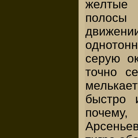
желтые
полосы 
движ
одното
серую ок
точно се
мелькает
быстро и
почем
Арсень