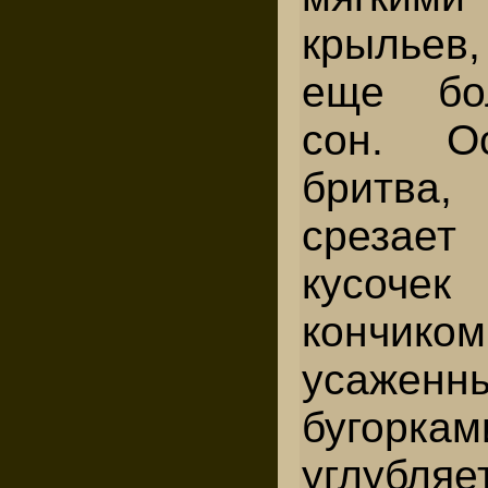
крыльев
еще бо
сон. О
бритва,
срезае
кусочек
кончик
усаженн
бугоркам
углубл