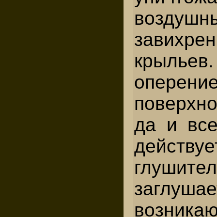
воздушн
завихр
крылье
оперен
поверхн
да и все
действуе
глушител
заглушае
возникаю