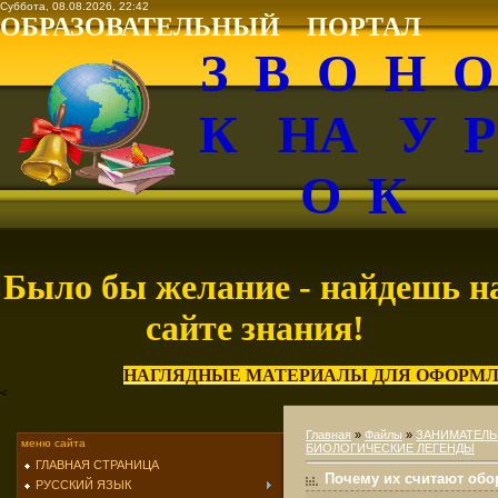
Суббота, 08.08.2026, 22:42
ОБРАЗОВАТЕЛЬНЫЙ ПОРТАЛ
З В О Н 
К НА У 
О К
Было бы желание - найдешь н
сайте знания!
НАГЛЯДНЫЕ МАТЕРИАЛЫ ДЛЯ ОФОРМЛ
<
Главная
»
Файлы
»
ЗАНИМАТЕЛЬ
меню сайта
БИОЛОГИЧЕСКИЕ ЛЕГЕНДЫ
ГЛАВНАЯ СТРАНИЦА
Почему их считают об
РУССКИЙ ЯЗЫК