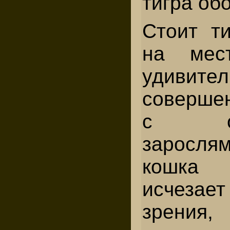
тигра об
Стоит ти
на мес
удивител
совершен
с окр
зарослям
кошка 
исчеза
зрени