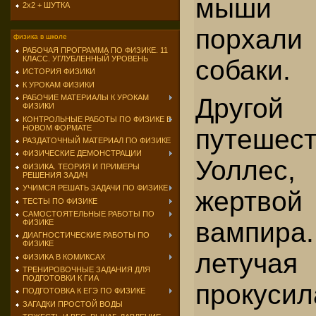
мыши 
2х2 + ШУТКА
порхали
физика в школе
РАБОЧАЯ ПРОГРАММА ПО ФИЗИКЕ. 11
КЛАСС. УГЛУБЛЕННЫЙ УРОВЕНЬ
собаки.
ИСТОРИЯ ФИЗИКИ
К УРОКАМ ФИЗИКИ
РАБОЧИЕ МАТЕРИАЛЫ К УРОКАМ
Другой
ФИЗИКИ
КОНТРОЛЬНЫЕ РАБОТЫ ПО ФИЗИКЕ В
НОВОМ ФОРМАТЕ
путешест
РАЗДАТОЧНЫЙ МАТЕРИАЛ ПО ФИЗИКЕ
ФИЗИЧЕСКИЕ ДЕМОНСТРАЦИИ
Уоллес
ФИЗИКА. ТЕОРИЯ И ПРИМЕРЫ
РЕШЕНИЯ ЗАДАЧ
УЧИМСЯ РЕШАТЬ ЗАДАЧИ ПО ФИЗИКЕ
жертво
ТЕСТЫ ПО ФИЗИКЕ
САМОСТОЯТЕЛЬНЫЕ РАБОТЫ ПО
вампира.
ФИЗИКЕ
ДИАГНОСТИЧЕСКИЕ РАБОТЫ ПО
ФИЗИКЕ
лету
ФИЗИКА В КОМИКСАХ
ТРЕНИРОВОЧНЫЕ ЗАДАНИЯ ДЛЯ
ПОДГОТОВКИ К ГИА
прокуси
ПОДГОТОВКА К ЕГЭ ПО ФИЗИКЕ
ЗАГАДКИ ПРОСТОЙ ВОДЫ