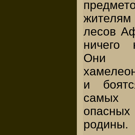
предм
жителям
лесов Аф
ничего 
Они 
хамелео
и боят
самых
опасных 
родины.