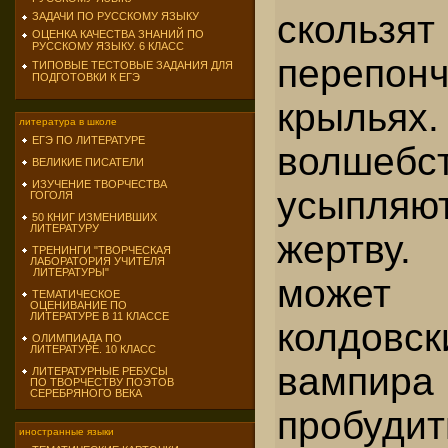
скользят
ЗАДАЧИ ПО РУССКОМУ ЯЗЫКУ
ОЦЕНКА КАЧЕСТВА ЗНАНИЙ ПО
РУССКОМУ ЯЗЫКУ. 6 КЛАСС
перепон
ТИПОВЫЕ ТЕСТОВЫЕ ЗАДАНИЯ ДЛЯ
ПОДГОТОВКИ К ЕГЭ
крылья
литература в школе
ЕГЭ ПО ЛИТЕРАТУРЕ
волшеб
ВЕЛИКИЕ ПИСАТЕЛИ
ИЗУЧЕНИЕ ТВОРЧЕСТВА
усыпл
ГОГОЛЯ
50 КНИГ ИЗМЕНИВШИХ
ЛИТЕРАТУРУ
жертву.
ТРЕНИНГИ "ТВОРЧЕСКАЯ
ЛАБОРАТОРИЯ УЧИТЕЛЯ
ЛИТЕРАТУРЫ"
может 
ТЕМАТИЧЕСКОЕ
ОЦЕНИВАНИЕ ПО
ЛИТЕРАТУРЕ В 11 КЛАССЕ
колдо
ОЛИМПИАДА ПО
ЛИТЕРАТУРЕ. 10 КЛАСС
вам
ЛИТЕРАТУРНЫЕ РЕБУСЫ
ПО ТВОРЧЕСТВУ ПОЭТОВ
СЕРЕБРЯНОГО ВЕКА
пробуди
иностранные языки