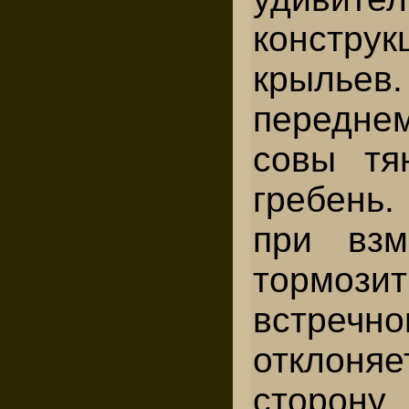
конст
крыл
переднем
совы тя
гребень.
при взм
тормо
встречн
отклон
сторон