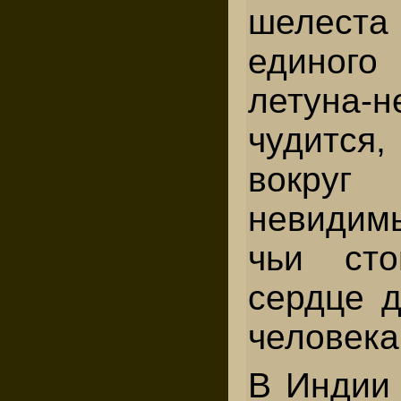
шелеста
единого 
летуна-
чудится
вокруг
невидим
чьи ст
сердце д
человека
В Индии 