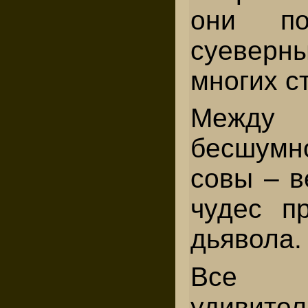
они по
суеверн
многих с
Меж
бесшумн
совы – в
чудес п
дьявола.
Все 
удивител