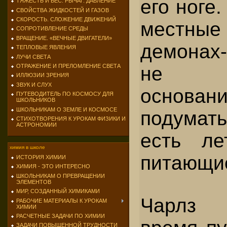
его ноге
ТЯЖЕСТЬ И ВЕС. РЫЧАГ. ДАВЛЕНИЕ
СВОЙСТВА ЖИДКОСТЕЙ И ГАЗОВ
СКОРОСТЬ. СЛОЖЕНИЕ ДВИЖЕНИЙ
местны
СОПРОТИВЛЕНИЕ СРЕДЫ
ВРАЩЕНИЕ. «ВЕЧНЫЕ ДВИГАТЕЛИ»
демонах-
ТЕПЛОВЫЕ ЯВЛЕНИЯ
ЛУЧИ СВЕТА
ОТРАЖЕНИЕ И ПРЕЛОМЛЕНИЕ СВЕТА
не 
ИЛЛЮЗИИ ЗРЕНИЯ
ЗВУК И СЛУХ
основани
ПУТЕВОДИТЕЛЬ ПО КОСМОСУ ДЛЯ
ШКОЛЬНИКОВ
ШКОЛЬНИКАМ О ЗЕМЛЕ И КОСМОСЕ
подумать
СТИХОТВОРЕНИЯ К УРОКАМ ФИЗИКИ И
АСТРОНОМИИ
есть ле
химия в школе
питающи
ИСТОРИЯ ХИМИИ
ХИМИЯ - ЭТО ИНТЕРЕСНО
ШКОЛЬНИКАМ О ПРЕВРАЩЕНИИ
ЭЛЕМЕНТОВ
МИР, СОЗДАННЫЙ ХИМИКАМИ
Чарлз 
РАБОЧИЕ МАТЕРИАЛЫ К УРОКАМ
ХИМИИ
РАСЧЕТНЫЕ ЗАДАЧИ ПО ХИМИИ
ЗАДАЧИ ПОВЫШЕННОЙ ТРУДНОСТИ