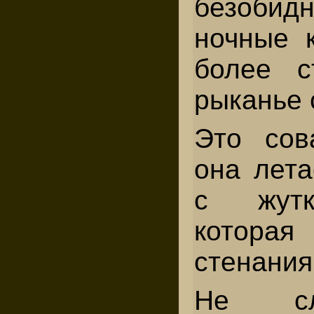
безоби
ночные к
более с
рыканье 
Это сов
она лета
с жутк
которая
стенания
Не с