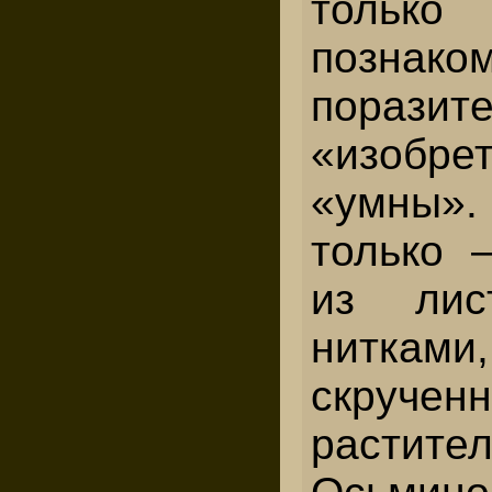
тол
познако
поразит
«изобре
«умны»
только 
из лис
нитками,
скруч
растите