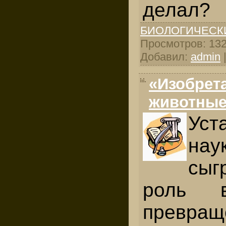
делал?
БИОЛОГИЧЕСК
Просмотров: 1320
Добавил:
admin
«Изобрет
животны
Уст
нау
сыг
роль 
превращ