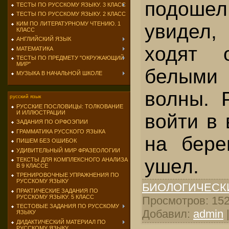
подоше
ТЕСТЫ ПО РУССКОМУ ЯЗЫКУ. 3 КЛАСС
ТЕСТЫ ПО РУССКОМУ ЯЗЫКУ. 2 КЛАСС
КИМ ПО ЛИТЕРАТУРНОМУ ЧТЕНИЮ. 1
увидел,
КЛАСС
АНГЛИЙСКИЙ ЯЗЫК
ходят 
МАТЕМАТИКА
ТЕСТЫ ПО ПРЕДМЕТУ "ОКРУЖАЮЩИЙ
МИР"
белым
МУЗЫКА В НАЧАЛЬНОЙ ШКОЛЕ
волны. 
русский язык
РУССКИЕ ПОСЛОВИЦЫ: ТОЛКОВАНИЕ
И ИЛЛЮСТРАЦИИ
войти в 
ЗАДАНИЯ ПО ОРФОЭПИИ
ГРАММАТИКА РУССКОГО ЯЗЫКА
на бере
ПИШЕМ БЕЗ ОШИБОК
УДИВИТЕЛЬНЫЙ МИР ФРАЗЕОЛОГИИ
ушел.
ТЕКСТЫ ДЛЯ КОМПЛЕКСНОГО АНАЛИЗА
В 9 КЛАССЕ
ТРЕНИРОВОЧНЫЕ УПРАЖНЕНИЯ ПО
РУССКОМУ ЯЗЫКУ
БИОЛОГИЧЕСК
ПРАКТИЧЕСКИЕ ЗАДАНИЯ ПО
РУССКОМУ ЯЗЫКУ. 5 КЛАСС
Просмотров: 1521
ТЕСТОВЫЕ ЗАДАНИЯ ПО РУССКОМУ
Добавил:
admin
ЯЗЫКУ
ДИДАКТИЧЕСКИЙ МАТЕРИАЛ ПО
РУССКОМУ ЯЗЫКУ