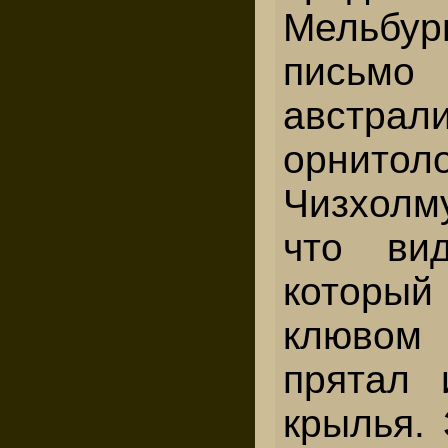
Мельбур
письмо
австрал
орнитол
Чизхолм
что вид
котор
клювом
прятал 
крылья.