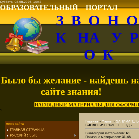
Суббота, 08.08.2026, 14:43
ОБРАЗОВАТЕЛЬНЫЙ ПОРТАЛ
З В О Н 
К НА У 
О К
Было бы желание - найдешь н
сайте знания!
НАГЛЯДНЫЕ МАТЕРИАЛЫ ДЛЯ ОФОРМЛ
<
Главная
»
Файлы
»
ЗАНИМАТЕЛЬ
меню сайта
БИОЛОГИЧЕСКИЕ ЛЕГЕНДЫ
ГЛАВНАЯ СТРАНИЦА
В категории материалов
:
48
РУССКИЙ ЯЗЫК
Показано материалов
:
31-48