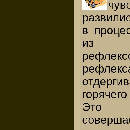
чув
развили
в проце
из пр
рефлек
реф
отдерги
горячег
Это 
соверша