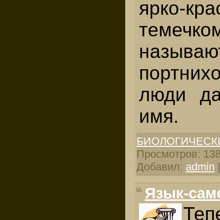
ярко-кр
темечк
называю
портних
люди да
имя.
БИОЛОГИЧЕСК
Просмотров: 1386
Добавил:
admin
Язык-сам
Теп