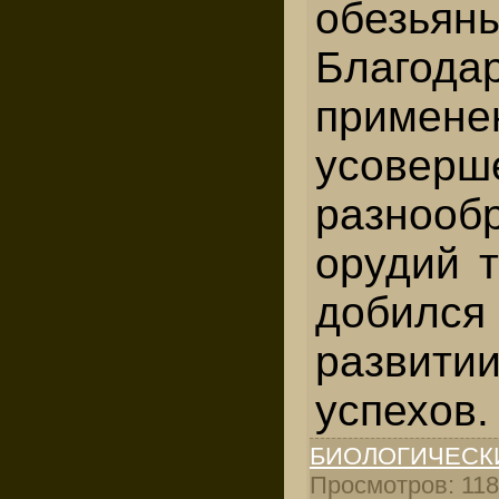
обезьян
Благода
прим
усоверш
разнооб
орудий 
добил
развит
успехов.
БИОЛОГИЧЕСК
Просмотров: 1181