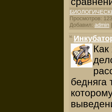
сравнени
БИОЛОГИЧЕСК
Просмотров: 1239
Добавил:
admin
Инкубато
Как
дел
рас
бедняга 
которому
выведен