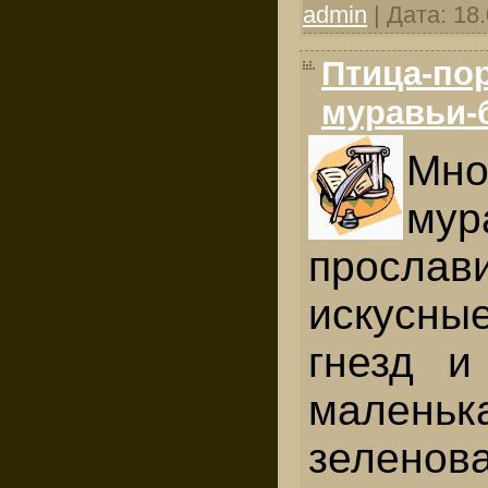
admin
| Дата:
18
Птица-по
муравьи-
Мно
мур
просла
искусны
гнезд и
маленьк
зеленов