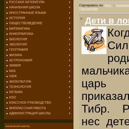
РУССКАЯ ЛИТЕРАТУРА
Сортировать по
:
Дате
·
Названи
НАЧАЛЬНАЯ ШКОЛА
Просмотрам
ИНОСТРАННЫЕ ЯЗЫКИ
Дети в ло
ИСТОРИЯ
ОБЩЕСТВОВЕДЕНИЕ
Ко
МАТЕМАТИКА
ИНФОРМАТИКА
БИОЛОГИЯ
Сил
ЭКОЛОГИЯ
ГЕОГРАФИЯ
ро
ФИЗИКА
АСТРОНОМИЯ
ХИМИЯ
мальчика
МХК
ОБЖ
царь
ФИЗКУЛЬТУРА
ТЕХНОЛОГИЯ
приказал
МУЗЫКА
ИЗО
КЛАССНОЕ РУКОВОДСТВО
Тибр. Р
ВНЕКЛАССНАЯ РАБОТА
АДМИНИСТРАЦИЯ ШКОЛЫ
нес дет
начальная школа