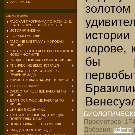
2х2 + ШУТКА
золотом
физика в школе
удивите
РАБОЧАЯ ПРОГРАММА ПО ФИЗИКЕ. 11
КЛАСС. УГЛУБЛЕННЫЙ УРОВЕНЬ
истори
ИСТОРИЯ ФИЗИКИ
К УРОКАМ ФИЗИКИ
РАБОЧИЕ МАТЕРИАЛЫ К УРОКАМ
корове, 
ФИЗИКИ
КОНТРОЛЬНЫЕ РАБОТЫ ПО ФИЗИКЕ В
НОВОМ ФОРМАТЕ
бы р
РАЗДАТОЧНЫЙ МАТЕРИАЛ ПО ФИЗИКЕ
ФИЗИЧЕСКИЕ ДЕМОНСТРАЦИИ
первоб
ФИЗИКА. ТЕОРИЯ И ПРИМЕРЫ
РЕШЕНИЯ ЗАДАЧ
УЧИМСЯ РЕШАТЬ ЗАДАЧИ ПО ФИЗИКЕ
Бра
ТЕСТЫ ПО ФИЗИКЕ
САМОСТОЯТЕЛЬНЫЕ РАБОТЫ ПО
ФИЗИКЕ
Венесуэ
ДИАГНОСТИЧЕСКИЕ РАБОТЫ ПО
ФИЗИКЕ
ФИЗИКА В КОМИКСАХ
БИОЛОГИЧЕСК
ТРЕНИРОВОЧНЫЕ ЗАДАНИЯ ДЛЯ
ПОДГОТОВКИ К ГИА
Просмотров: 1749
ПОДГОТОВКА К ЕГЭ ПО ФИЗИКЕ
Добавил:
admin
ЗАГАДКИ ПРОСТОЙ ВОДЫ