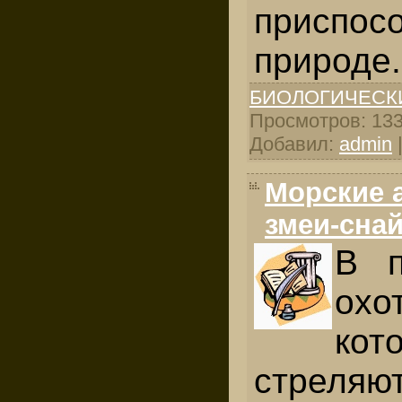
приспо
природе.
БИОЛОГИЧЕСК
Просмотров: 1338
Добавил:
admin
Морские 
змеи-сна
В п
охо
кот
стре