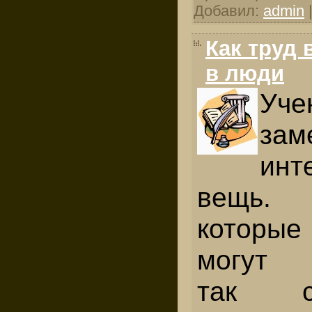
Добавил:
admin
Как труд
в люди
Уче
зам
инт
вещь.
которые
могут у
так с