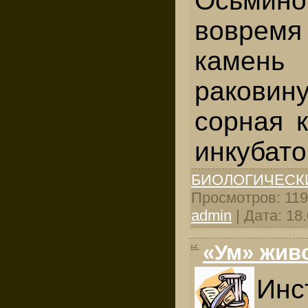
Осьми
воврем
камень 
раковин
сорная 
инкубато
БИОЛОГИЧЕСК
Просмотров: 1195
admin
| Дата:
18
«Ум» жив
Инс