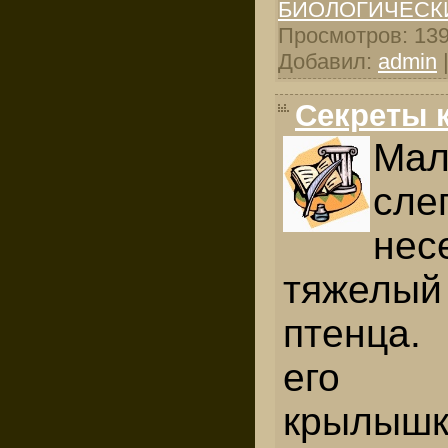
БИОЛОГИЧЕСК
Просмотров: 1399
Добавил:
admin
Секреты 
Мал
сле
нес
тяжелый 
птенца.
его ку
крылышк