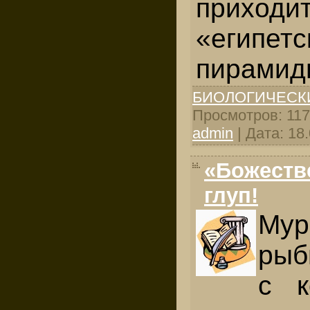
приходит
«египетс
пирамид
БИОЛОГИЧЕСК
Просмотров: 1171
admin
| Дата:
18
«Божеств
глуп!
Мур
рыб
с к