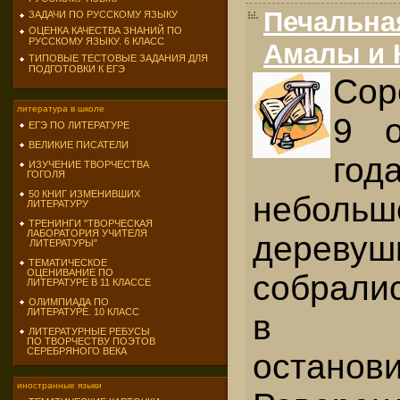
Печальна
ЗАДАЧИ ПО РУССКОМУ ЯЗЫКУ
ОЦЕНКА КАЧЕСТВА ЗНАНИЙ ПО
РУССКОМУ ЯЗЫКУ. 6 КЛАСС
Амалы и 
ТИПОВЫЕ ТЕСТОВЫЕ ЗАДАНИЯ ДЛЯ
ПОДГОТОВКИ К ЕГЭ
Сор
литература в школе
9 о
ЕГЭ ПО ЛИТЕРАТУРЕ
ВЕЛИКИЕ ПИСАТЕЛИ
го
ИЗУЧЕНИЕ ТВОРЧЕСТВА
ГОГОЛЯ
50 КНИГ ИЗМЕНИВШИХ
небольш
ЛИТЕРАТУРУ
ТРЕНИНГИ "ТВОРЧЕСКАЯ
ЛАБОРАТОРИЯ УЧИТЕЛЯ
деревуш
ЛИТЕРАТУРЫ"
ТЕМАТИЧЕСКОЕ
ОЦЕНИВАНИЕ ПО
собрали
ЛИТЕРАТУРЕ В 11 КЛАССЕ
ОЛИМПИАДА ПО
ЛИТЕРАТУРЕ. 10 КЛАСС
в к
ЛИТЕРАТУРНЫЕ РЕБУСЫ
ПО ТВОРЧЕСТВУ ПОЭТОВ
СЕРЕБРЯНОГО ВЕКА
останов
иностранные языки