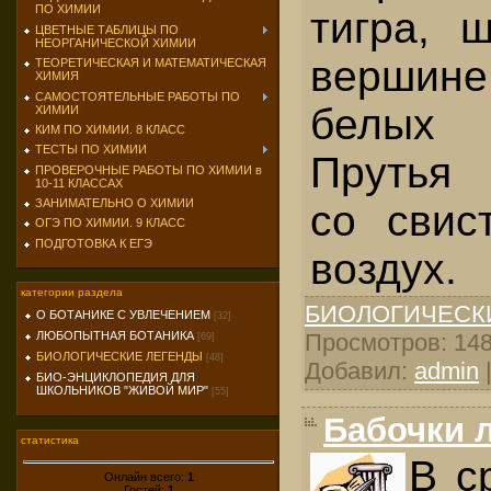
ПО ХИМИИ
тигра, 
ЦВЕТНЫЕ ТАБЛИЦЫ ПО
НЕОРГАНИЧЕСКОЙ ХИМИИ
верши
ТЕОРЕТИЧЕСКАЯ И МАТЕМАТИЧЕСКАЯ
ХИМИЯ
САМОСТОЯТЕЛЬНЫЕ РАБОТЫ ПО
белых
ХИМИИ
КИМ ПО ХИМИИ. 8 КЛАСС
ТЕСТЫ ПО ХИМИИ
Прутья 
ПРОВЕРОЧНЫЕ РАБОТЫ ПО ХИМИИ в
10-11 КЛАССАХ
ЗАНИМАТЕЛЬНО О ХИМИИ
со свис
ОГЭ ПО ХИМИИ. 9 КЛАСС
ПОДГОТОВКА К ЕГЭ
воздух.
категории раздела
БИОЛОГИЧЕСК
О БОТАНИКЕ С УВЛЕЧЕНИЕМ
[32]
Просмотров: 1486
ЛЮБОПЫТНАЯ БОТАНИКА
[69]
БИОЛОГИЧЕСКИЕ ЛЕГЕНДЫ
[48]
Добавил:
admin
БИО-ЭНЦИКЛОПЕДИЯ ДЛЯ
ШКОЛЬНИКОВ "ЖИВОЙ МИР"
[55]
Бабочки 
статистика
В с
Онлайн всего:
1
Гостей:
1