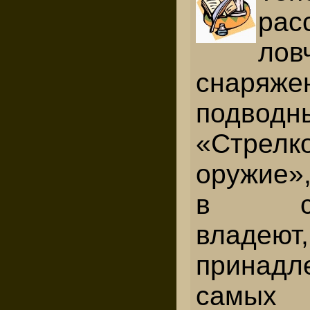
ра
лов
снаряже
подводн
«Стрелк
оружие»
в сов
владе
принадл
самых 