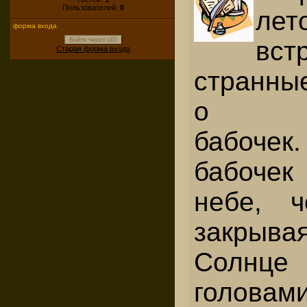
Пользователей:
0
лет
форма входа
вст
Войти через uID
Старая форма входа
странны
о на
бабоче
бабочек
небе, ч
закрыва
Солнце
голов