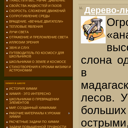
ТЯЖЕСТЬ И ВЕС. РЫЧАГ. ДАВЛЕНИЕ
СВОЙСТВА ЖИДКОСТЕЙ И ГАЗОВ
Дерево-л
СКОРОСТЬ. СЛОЖЕНИЕ ДВИЖЕНИЙ
СОПРОТИВЛЕНИЕ СРЕДЫ
Огр
ВРАЩЕНИЕ. «ВЕЧНЫЕ ДВИГАТЕЛИ»
ТЕПЛОВЫЕ ЯВЛЕНИЯ
«ан
ЛУЧИ СВЕТА
ОТРАЖЕНИЕ И ПРЕЛОМЛЕНИЕ СВЕТА
ИЛЛЮЗИИ ЗРЕНИЯ
вы
ЗВУК И СЛУХ
ПУТЕВОДИТЕЛЬ ПО КОСМОСУ ДЛЯ
слона о
ШКОЛЬНИКОВ
ШКОЛЬНИКАМ О ЗЕМЛЕ И КОСМОСЕ
СТИХОТВОРЕНИЯ К УРОКАМ ФИЗИКИ И
в 
АСТРОНОМИИ
мадагас
химия в школе
ИСТОРИЯ ХИМИИ
лесов. 
ХИМИЯ - ЭТО ИНТЕРЕСНО
ШКОЛЬНИКАМ О ПРЕВРАЩЕНИИ
ЭЛЕМЕНТОВ
больши
МИР, СОЗДАННЫЙ ХИМИКАМИ
РАБОЧИЕ МАТЕРИАЛЫ К УРОКАМ
ХИМИИ
острыми
РАСЧЕТНЫЕ ЗАДАЧИ ПО ХИМИИ
ЗАДАЧИ ПОВЫШЕННОЙ ТРУДНОСТИ