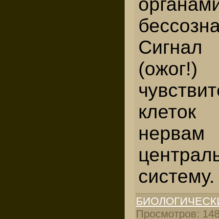
органам
бессозна
Сигнал
(ож
чувстви
клеток
нервам
централ
систему.
БИОЛОГИЧЕСК
Просмотров: 1484