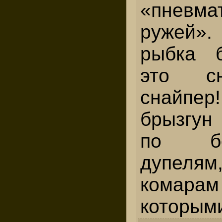
«пневма
ружей»
рыбка б
это с
снайпе
брызгун
по б
дупел
комара
которыми