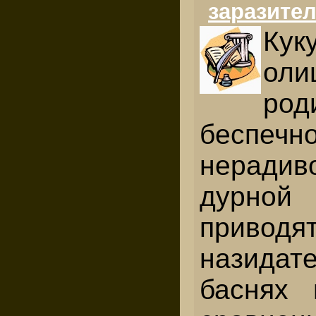
заразите
Кук
оли
род
беспе
нерад
дурно
приводя
назидат
баснях 