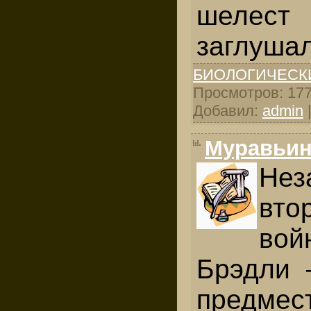
шелес
заглушал
БИОЛОГИЧЕСК
Просмотров: 1772
Добавил:
admin
Муравьин
Нез
вто
во
Брэдли 
предмес