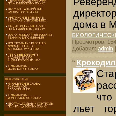
Ревер
ТЕМАТИЧЕСКИЕ КАРТОЧКИ
ПО АНГЛИЙСКОМУ ЯЗЫКУ
директ
КАК УЧИТЬ АНГЛИЙСКИЕ
СЛОВА ЭФФЕКТИВНО
АНГЛИЙСКИЕ ВРЕМЕНА В
дома в 
ТЕКСТАХ И УПРАЖНЕНИЯХ
РАЗДАТОЧНЫЙ МАТЕРИАЛ
ПО АНГЛИЙСКОМУ ЯЗЫКУ
БИОЛОГИЧЕСК
200 АНГЛИЙСКИЙ ВЫРАЖЕНИЙ.
ТЕХНИКА ЗАПОМИНАНИЯ
Просмотров: 1547
КОНТРОЛЬНЫЕ РАБОТЫ В
ФОРМАТЕ ЕГЭ ПО
Добавил:
admin
АНГЛИЙСКОМУ ЯЗЫКУ
ТИПОВЫЕ ВАРИАНТЫ
ЗАДАНИЙ ЕГЭ ПО
Крокодил
АНГЛИЙСКОМУ ЯЗЫКУ
ГРАММАТИКА
ИСПАНСКОГО ЯЗЫКА
Ста
французский язык
рас
ФРАНЦУЗСКИЕ СЛОВА.
ВИЗУАЛЬНОЕ
ЗАПОМИНАНИЕ
чт
ГРАММАТИКА
ФРАНЦУЗСКОГО ЯЗЫКА
ВНУТРИШКОЛЬНЫЙ КОНТРОЛЬ
льет го
ПО ФРАНЦУЗСКОМУ ЯЗЫКУ