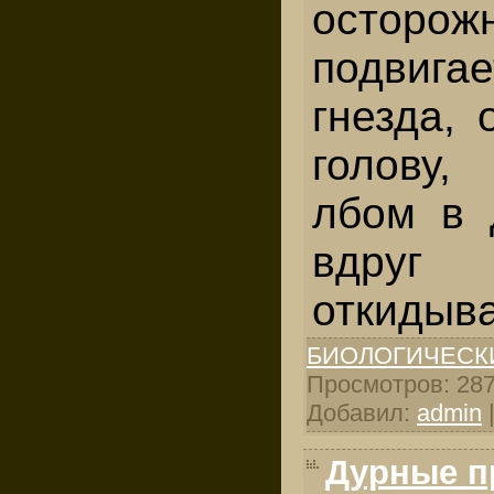
осторож
подвига
гнезда, 
голову
лбом в 
вдру
откидыва
БИОЛОГИЧЕСК
Просмотров: 2871
Добавил:
admin
Дурные 