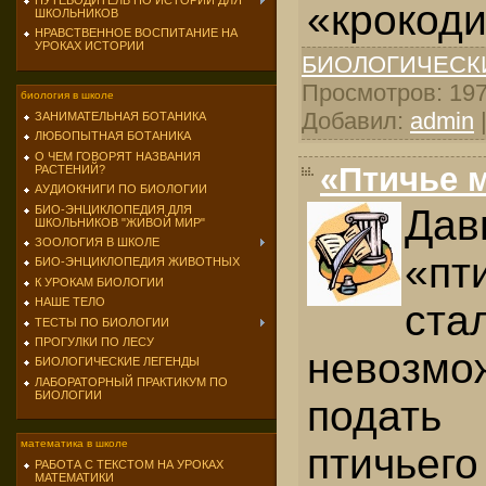
ПУТЕВОДИТЕЛЬ ПО ИСТОРИИ ДЛЯ
«крокод
ШКОЛЬНИКОВ
НРАВСТВЕННОЕ ВОСПИТАНИЕ НА
УРОКАХ ИСТОРИИ
БИОЛОГИЧЕСК
Просмотров: 1974
биология в школе
Добавил:
admin
ЗАНИМАТЕЛЬНАЯ БОТАНИКА
ЛЮБОПЫТНАЯ БОТАНИКА
О ЧЕМ ГОВОРЯТ НАЗВАНИЯ
«Птичье 
РАСТЕНИЙ?
АУДИОКНИГИ ПО БИОЛОГИИ
Да
БИО-ЭНЦИКЛОПЕДИЯ ДЛЯ
ШКОЛЬНИКОВ "ЖИВОЙ МИР"
ЗООЛОГИЯ В ШКОЛЕ
«пт
БИО-ЭНЦИКЛОПЕДИЯ ЖИВОТНЫХ
К УРОКАМ БИОЛОГИИ
НАШЕ ТЕЛО
ста
ТЕСТЫ ПО БИОЛОГИИ
ПРОГУЛКИ ПО ЛЕСУ
невозм
БИОЛОГИЧЕСКИЕ ЛЕГЕНДЫ
ЛАБОРАТОРНЫЙ ПРАКТИКУМ ПО
БИОЛОГИИ
подат
математика в школе
птичьег
РАБОТА С ТЕКСТОМ НА УРОКАХ
МАТЕМАТИКИ