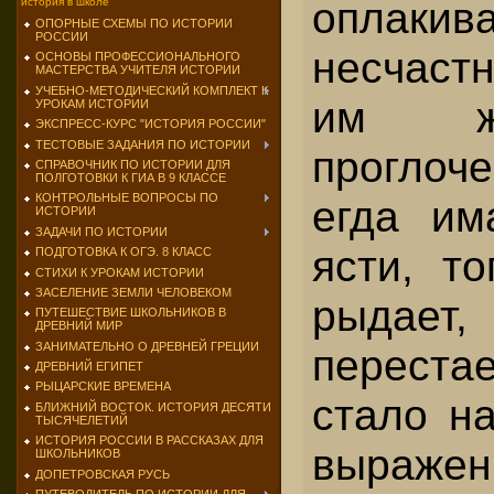
оплакив
история в школе
ОПОРНЫЕ СХЕМЫ ПО ИСТОРИИ
РОССИИ
несчаст
ОСНОВЫ ПРОФЕССИОНАЛЬНОГО
МАСТЕРСТВА УЧИТЕЛЯ ИСТОРИИ
УЧЕБНО-МЕТОДИЧЕСКИЙ КОМПЛЕКТ К
им ж
УРОКАМ ИСТОРИИ
ЭКСПРЕСС-КУРС "ИСТОРИЯ РОССИИ"
ТЕСТОВЫЕ ЗАДАНИЯ ПО ИСТОРИИ
прогло
СПРАВОЧНИК ПО ИСТОРИИ ДЛЯ
ПОЛГОТОВКИ К ГИА В 9 КЛАССЕ
КОНТРОЛЬНЫЕ ВОПРОСЫ ПО
егда им
ИСТОРИИ
ЗАДАЧИ ПО ИСТОРИИ
ясти, т
ПОДГОТОВКА К ОГЭ. 8 КЛАСС
СТИХИ К УРОКАМ ИСТОРИИ
ЗАСЕЛЕНИЕ ЗЕМЛИ ЧЕЛОВЕКОМ
рыдает
ПУТЕШЕСТВИЕ ШКОЛЬНИКОВ В
ДРЕВНИЙ МИР
ЗАНИМАТЕЛЬНО О ДРЕВНЕЙ ГРЕЦИИ
перест
ДРЕВНИЙ ЕГИПЕТ
РЫЦАРСКИЕ ВРЕМЕНА
стало н
БЛИЖНИЙ ВОСТОК. ИСТОРИЯ ДЕСЯТИ
ТЫСЯЧЕЛЕТИЙ
ИСТОРИЯ РОССИИ В РАССКАЗАХ ДЛЯ
выражен
ШКОЛЬНИКОВ
ДОПЕТРОВСКАЯ РУСЬ