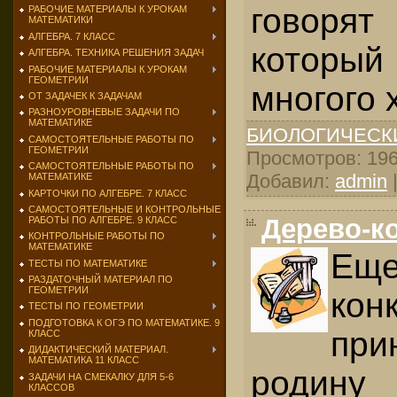
говоря
РАБОЧИЕ МАТЕРИАЛЫ К УРОКАМ
МАТЕМАТИКИ
АЛГЕБРА. 7 КЛАСС
котор
АЛГЕБРА. ТЕХНИКА РЕШЕНИЯ ЗАДАЧ
РАБОЧИЕ МАТЕРИАЛЫ К УРОКАМ
ГЕОМЕТРИИ
многого 
ОТ ЗАДАЧЕК К ЗАДАЧАМ
РАЗНОУРОВНЕВЫЕ ЗАДАЧИ ПО
МАТЕМАТИКЕ
БИОЛОГИЧЕСК
САМОСТОЯТЕЛЬНЫЕ РАБОТЫ ПО
ГЕОМЕТРИИ
Просмотров: 1966
САМОСТОЯТЕЛЬНЫЕ РАБОТЫ ПО
Добавил:
admin
МАТЕМАТИКЕ
КАРТОЧКИ ПО АЛГЕБРЕ. 7 КЛАСС
САМОСТОЯТЕЛЬНЫЕ И КОНТРОЛЬНЫЕ
Дерево-к
РАБОТЫ ПО АЛГЕБРЕ. 9 КЛАСС
КОНТРОЛЬНЫЕ РАБОТЫ ПО
МАТЕМАТИКЕ
Еще
ТЕСТЫ ПО МАТЕМАТИКЕ
РАЗДАТОЧНЫЙ МАТЕРИАЛ ПО
ГЕОМЕТРИИ
кон
ТЕСТЫ ПО ГЕОМЕТРИИ
ПОДГОТОВКА К ОГЭ ПО МАТЕМАТИКЕ. 9
пр
КЛАСС
ДИДАКТИЧЕСКИЙ МАТЕРИАЛ.
МАТЕМАТИКА 11 КЛАСС
родин
ЗАДАЧИ НА СМЕКАЛКУ ДЛЯ 5-6
КЛАССОВ