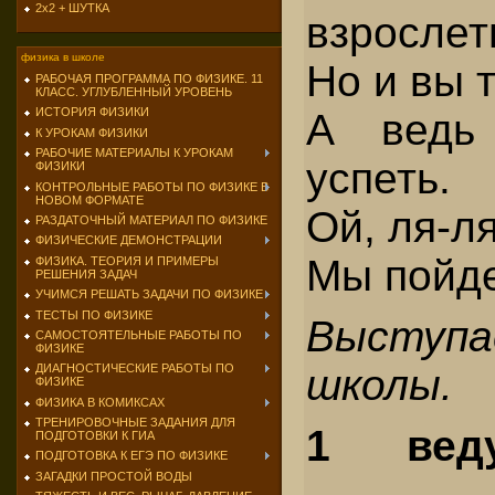
2х2 + ШУТКА
взрослет
физика в школе
Но и вы 
РАБОЧАЯ ПРОГРАММА ПО ФИЗИКЕ. 11
КЛАСС. УГЛУБЛЕННЫЙ УРОВЕНЬ
ИСТОРИЯ ФИЗИКИ
А ведь
К УРОКАМ ФИЗИКИ
РАБОЧИЕ МАТЕРИАЛЫ К УРОКАМ
успеть.
ФИЗИКИ
КОНТРОЛЬНЫЕ РАБОТЫ ПО ФИЗИКЕ В
НОВОМ ФОРМАТЕ
Ой, ля-ля
РАЗДАТОЧНЫЙ МАТЕРИАЛ ПО ФИЗИКЕ
ФИЗИЧЕСКИЕ ДЕМОНСТРАЦИИ
Мы пойде
ФИЗИКА. ТЕОРИЯ И ПРИМЕРЫ
РЕШЕНИЯ ЗАДАЧ
УЧИМСЯ РЕШАТЬ ЗАДАЧИ ПО ФИЗИКЕ
ТЕСТЫ ПО ФИЗИКЕ
Выступа
САМОСТОЯТЕЛЬНЫЕ РАБОТЫ ПО
ФИЗИКЕ
школы.
ДИАГНОСТИЧЕСКИЕ РАБОТЫ ПО
ФИЗИКЕ
ФИЗИКА В КОМИКСАХ
ТРЕНИРОВОЧНЫЕ ЗАДАНИЯ ДЛЯ
1 ве
ПОДГОТОВКИ К ГИА
ПОДГОТОВКА К ЕГЭ ПО ФИЗИКЕ
ЗАГАДКИ ПРОСТОЙ ВОДЫ