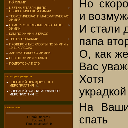
Но скор
ПО ХИМИИ
ЦВЕТНЫЕ ТАБЛИЦЫ ПО
НЕОРГАНИЧЕСКОЙ ХИМИИ
и возмуж
ТЕОРЕТИЧЕСКАЯ И МАТЕМАТИЧЕСКАЯ
ХИМИЯ
И стали 
САМОСТОЯТЕЛЬНЫЕ РАБОТЫ ПО
ХИМИИ
КИМ ПО ХИМИИ. 8 КЛАСС
папа вто
ТЕСТЫ ПО ХИМИИ
ПРОВЕРОЧНЫЕ РАБОТЫ ПО ХИМИИ в
10-11 КЛАССАХ
О, как ж
ЗАНИМАТЕЛЬНО О ХИМИИ
ОГЭ ПО ХИМИИ. 9 КЛАСС
Вас уваж
ПОДГОТОВКА К ЕГЭ
Хотя 
категории раздела
СЦЕНАРИЙ ПРАЗДНИЧНОГО
МЕРОПРИЯТИЯ
[72]
украдкой
СЦЕНАРИЙ ВОСПИТАТЕЛЬНОГО
МЕРОПРИЯТИЯ
[52]
На Ваши
статистика
спа
Онлайн всего:
1
Гостей:
1
Пользователей:
0