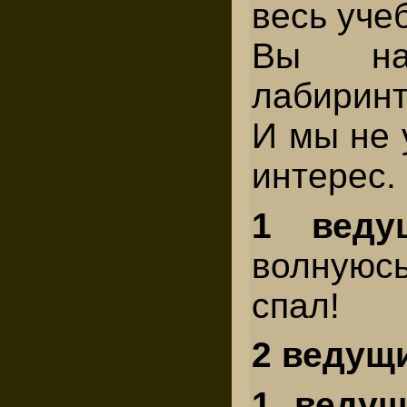
весь уче
Вы на
лабиринт
И мы не 
интерес.
1 веду
волнуюсь
спал!
2 ведущ
1 ведущ