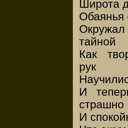
Широта д
Обаянья
Окружал
тайной
Как тво
рук
Научилис
И тепер
страшно
И спокой