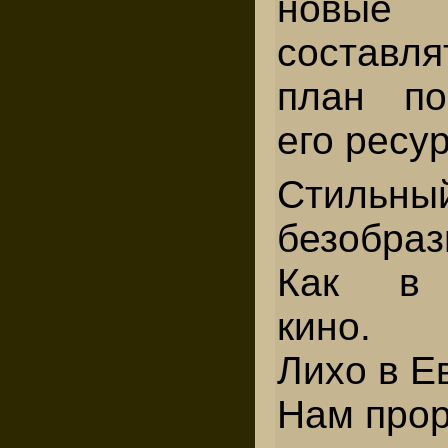
новые 
составл
план по
его ресу
Стильн
безобраз
Как в 
кино.
Лихо в Е
Нам прор