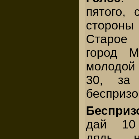
пятого, 
сторон
Старое
город М
молодой
30, за
беспризо
Бесприз
дай 10
дядь, 