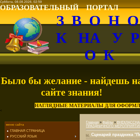
Суббота, 08.08.2026, 02:59
ОБРАЗОВАТЕЛЬНЫЙ ПОРТАЛ
З В О Н 
К НА У 
О К
Было бы желание - найдешь н
сайте знания!
НАГЛЯДНЫЕ МАТЕРИАЛЫ ДЛЯ ОФОРМЛ
<
Главная
»
Файлы
»
ВНЕКЛАССНА
меню сайта
ПРАЗДНИЧНОГО МЕРОПРИЯТИ
ГЛАВНАЯ СТРАНИЦА
Сценарий праздника "П
РУССКИЙ ЯЗЫК