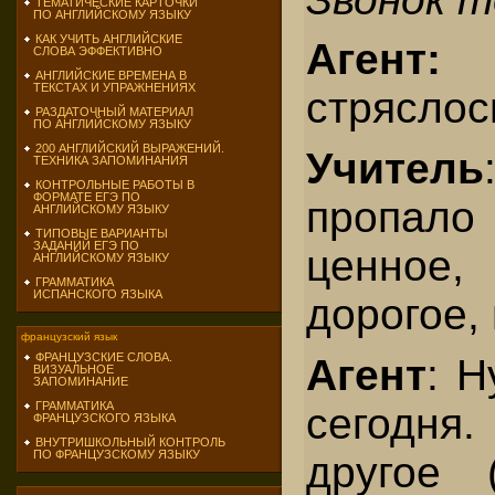
ТЕМАТИЧЕСКИЕ КАРТОЧКИ
ПО АНГЛИЙСКОМУ ЯЗЫКУ
КАК УЧИТЬ АНГЛИЙСКИЕ
Агент:
А
СЛОВА ЭФФЕКТИВНО
АНГЛИЙСКИЕ ВРЕМЕНА В
ТЕКСТАХ И УПРАЖНЕНИЯХ
стряслос
РАЗДАТОЧНЫЙ МАТЕРИАЛ
ПО АНГЛИЙСКОМУ ЯЗЫКУ
200 АНГЛИЙСКИЙ ВЫРАЖЕНИЙ.
Учитель
ТЕХНИКА ЗАПОМИНАНИЯ
КОНТРОЛЬНЫЕ РАБОТЫ В
ФОРМАТЕ ЕГЭ ПО
пропа
АНГЛИЙСКОМУ ЯЗЫКУ
ТИПОВЫЕ ВАРИАНТЫ
ЗАДАНИЙ ЕГЭ ПО
ценно
АНГЛИЙСКОМУ ЯЗЫКУ
ГРАММАТИКА
ИСПАНСКОГО ЯЗЫКА
дорогое,
французский язык
ФРАНЦУЗСКИЕ СЛОВА.
Агент
: Н
ВИЗУАЛЬНОЕ
ЗАПОМИНАНИЕ
ГРАММАТИКА
сегодня.
ФРАНЦУЗСКОГО ЯЗЫКА
ВНУТРИШКОЛЬНЫЙ КОНТРОЛЬ
ПО ФРАНЦУЗСКОМУ ЯЗЫКУ
другое 