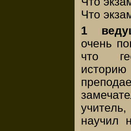
Что экза
Что экза
1 веду
очень по
что ге
исто
преподае
замечат
учител
научил н