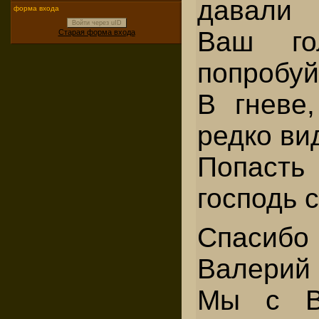
дав
форма входа
Войти через uID
Ваш го
Старая форма входа
попробуй
В гневе,
редко ви
Попасть
господь 
Спасибо
Валерий 
Мы с В