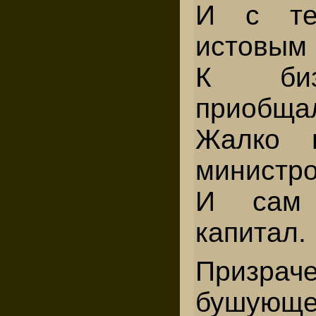
И с те
истовым
К биз
приобща
Жалко 
министр
И сам 
капитал.
Призра
бушующ