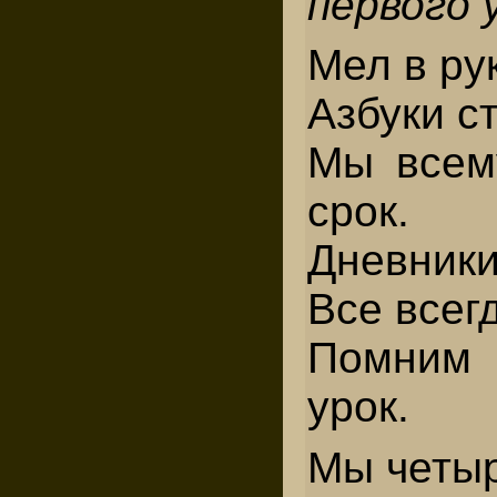
первого 
Мел в ру
Азбуки с
Мы всем
срок.
Дневники
Все всег
Помним
урок.
Мы четыр