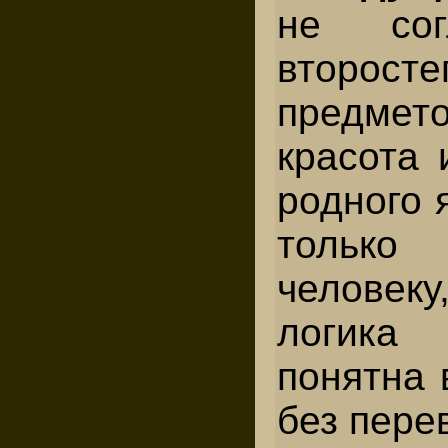
не сог
второсте
предме
красота 
родного 
только
человеку
логик
понятна 
без пере