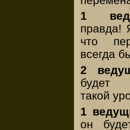
перемена
1 вед
правда! 
что пе
всегда б
2 веду
будет 
такой ур
1 ведущ
он буде