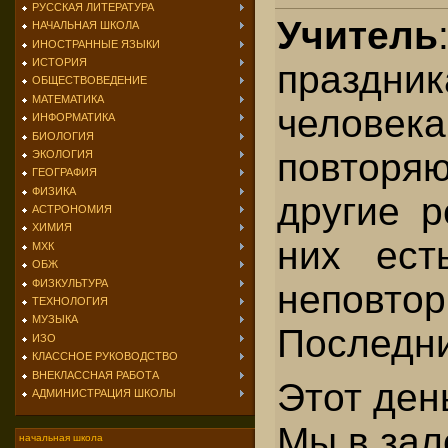
РУССКАЯ ЛИТЕРАТУРА
Учитель
НАЧАЛЬНАЯ ШКОЛА
ИНОСТРАННЫЕ ЯЗЫКИ
ИСТОРИЯ
праздн
ОБЩЕСТВОВЕДЕНИЕ
МАТЕМАТИКА
челов
ИНФОРМАТИКА
БИОЛОГИЯ
повторя
ЭКОЛОГИЯ
ГЕОГРАФИЯ
ФИЗИКА
другие р
АСТРОНОМИЯ
ХИМИЯ
них ест
МХК
ОБЖ
ФИЗКУЛЬТУРА
неповто
ТЕХНОЛОГИЯ
МУЗЫКА
Последни
ИЗО
КЛАССНОЕ РУКОВОДСТВО
ВНЕКЛАССНАЯ РАБОТА
Этот ден
АДМИНИСТРАЦИЯ ШКОЛЫ
Мы в зал
начальная школа