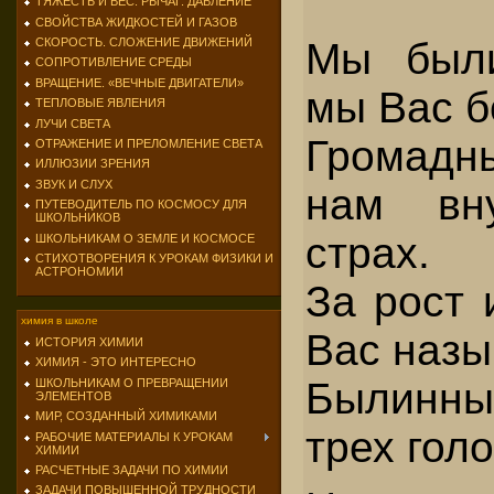
ТЯЖЕСТЬ И ВЕС. РЫЧАГ. ДАВЛЕНИЕ
СВОЙСТВА ЖИДКОСТЕЙ И ГАЗОВ
СКОРОСТЬ. СЛОЖЕНИЕ ДВИЖЕНИЙ
Мы был
СОПРОТИВЛЕНИЕ СРЕДЫ
ВРАЩЕНИЕ. «ВЕЧНЫЕ ДВИГАТЕЛИ»
мы Вас б
ТЕПЛОВЫЕ ЯВЛЕНИЯ
ЛУЧИ СВЕТА
Громадн
ОТРАЖЕНИЕ И ПРЕЛОМЛЕНИЕ СВЕТА
ИЛЛЮЗИИ ЗРЕНИЯ
ЗВУК И СЛУХ
нам вн
ПУТЕВОДИТЕЛЬ ПО КОСМОСУ ДЛЯ
ШКОЛЬНИКОВ
страх.
ШКОЛЬНИКАМ О ЗЕМЛЕ И КОСМОСЕ
СТИХОТВОРЕНИЯ К УРОКАМ ФИЗИКИ И
АСТРОНОМИИ
За рост 
химия в школе
Вас наз
ИСТОРИЯ ХИМИИ
ХИМИЯ - ЭТО ИНТЕРЕСНО
Былинн
ШКОЛЬНИКАМ О ПРЕВРАЩЕНИИ
ЭЛЕМЕНТОВ
МИР, СОЗДАННЫЙ ХИМИКАМИ
трех голо
РАБОЧИЕ МАТЕРИАЛЫ К УРОКАМ
ХИМИИ
РАСЧЕТНЫЕ ЗАДАЧИ ПО ХИМИИ
ЗАДАЧИ ПОВЫШЕННОЙ ТРУДНОСТИ