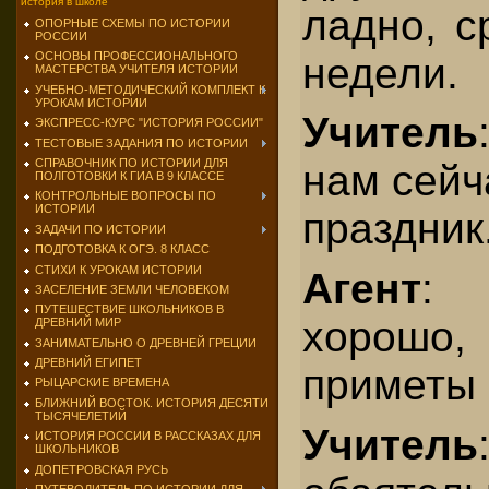
история в школе
ладно, с
ОПОРНЫЕ СХЕМЫ ПО ИСТОРИИ
РОССИИ
ОСНОВЫ ПРОФЕССИОНАЛЬНОГО
недели.
МАСТЕРСТВА УЧИТЕЛЯ ИСТОРИИ
УЧЕБНО-МЕТОДИЧЕСКИЙ КОМПЛЕКТ К
УРОКАМ ИСТОРИИ
Учитель
ЭКСПРЕСС-КУРС "ИСТОРИЯ РОССИИ"
ТЕСТОВЫЕ ЗАДАНИЯ ПО ИСТОРИИ
СПРАВОЧНИК ПО ИСТОРИИ ДЛЯ
нам сейч
ПОЛГОТОВКИ К ГИА В 9 КЛАССЕ
КОНТРОЛЬНЫЕ ВОПРОСЫ ПО
ИСТОРИИ
праздник
ЗАДАЧИ ПО ИСТОРИИ
ПОДГОТОВКА К ОГЭ. 8 КЛАСС
СТИХИ К УРОКАМ ИСТОРИИ
Агент
: 
ЗАСЕЛЕНИЕ ЗЕМЛИ ЧЕЛОВЕКОМ
ПУТЕШЕСТВИЕ ШКОЛЬНИКОВ В
хорошо,
ДРЕВНИЙ МИР
ЗАНИМАТЕЛЬНО О ДРЕВНЕЙ ГРЕЦИИ
ДРЕВНИЙ ЕГИПЕТ
приметы 
РЫЦАРСКИЕ ВРЕМЕНА
БЛИЖНИЙ ВОСТОК. ИСТОРИЯ ДЕСЯТИ
ТЫСЯЧЕЛЕТИЙ
Учитель
ИСТОРИЯ РОССИИ В РАССКАЗАХ ДЛЯ
ШКОЛЬНИКОВ
ДОПЕТРОВСКАЯ РУСЬ