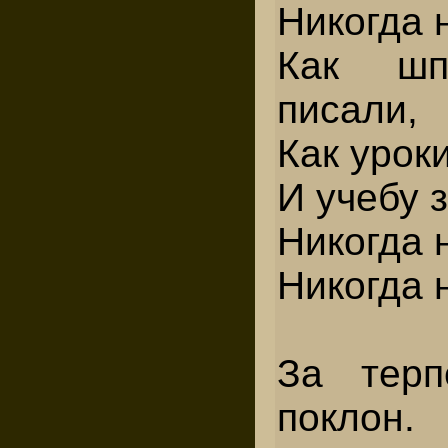
Никогда 
Как шп
писали,
Как урок
И учебу 
Никогда 
Никогда 
За тер
покл