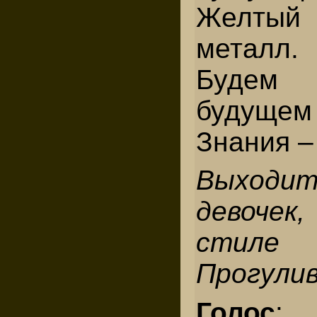
Желтый
металл.
Будем
будущем
Знания –
Выход
девочек,
стиле 
Прогули
Голос
: 