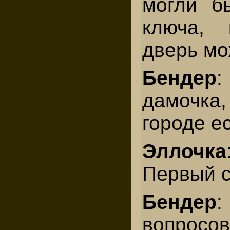
могли б
ключа, 
дверь мо
Бендер
дамочка,
городе е
Эллочка
Первый с
Бендер
вопросов