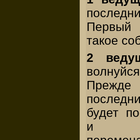
послед
Первый 
такое со
2 веду
волнуй
Прежде
послед
будет по
и по