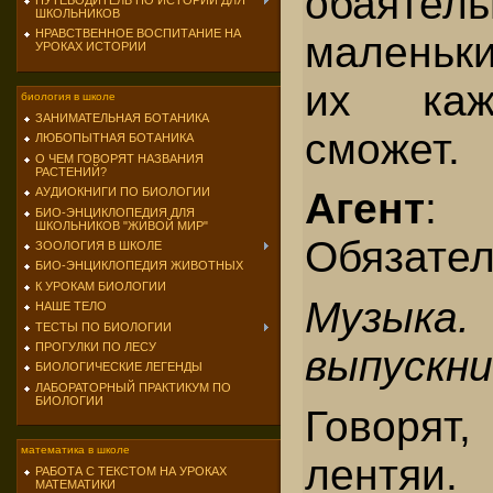
обаятел
ПУТЕВОДИТЕЛЬ ПО ИСТОРИИ ДЛЯ
ШКОЛЬНИКОВ
НРАВСТВЕННОЕ ВОСПИТАНИЕ НА
маленьки
УРОКАХ ИСТОРИИ
их каж
биология в школе
ЗАНИМАТЕЛЬНАЯ БОТАНИКА
сможет.
ЛЮБОПЫТНАЯ БОТАНИКА
О ЧЕМ ГОВОРЯТ НАЗВАНИЯ
РАСТЕНИЙ?
АУДИОКНИГИ ПО БИОЛОГИИ
Агент
:
БИО-ЭНЦИКЛОПЕДИЯ ДЛЯ
ШКОЛЬНИКОВ "ЖИВОЙ МИР"
Обязател
ЗООЛОГИЯ В ШКОЛЕ
БИО-ЭНЦИКЛОПЕДИЯ ЖИВОТНЫХ
К УРОКАМ БИОЛОГИИ
Музыка
НАШЕ ТЕЛО
ТЕСТЫ ПО БИОЛОГИИ
ПРОГУЛКИ ПО ЛЕСУ
выпускни
БИОЛОГИЧЕСКИЕ ЛЕГЕНДЫ
ЛАБОРАТОРНЫЙ ПРАКТИКУМ ПО
БИОЛОГИИ
Говоря
математика в школе
лентяи.
РАБОТА С ТЕКСТОМ НА УРОКАХ
МАТЕМАТИКИ