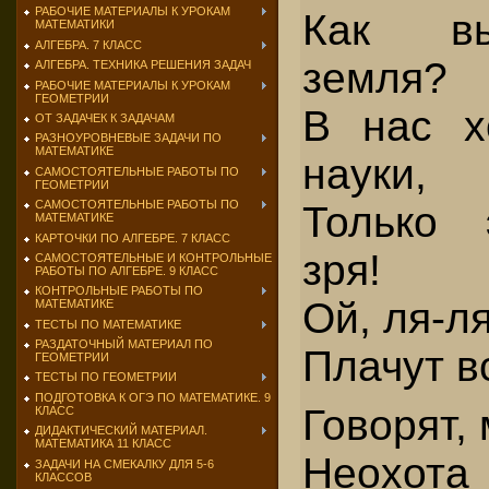
РАБОЧИЕ МАТЕРИАЛЫ К УРОКАМ
Как вы
МАТЕМАТИКИ
АЛГЕБРА. 7 КЛАСС
земля?
АЛГЕБРА. ТЕХНИКА РЕШЕНИЯ ЗАДАЧ
РАБОЧИЕ МАТЕРИАЛЫ К УРОКАМ
ГЕОМЕТРИИ
В нас х
ОТ ЗАДАЧЕК К ЗАДАЧАМ
РАЗНОУРОВНЕВЫЕ ЗАДАЧИ ПО
МАТЕМАТИКЕ
науки,
САМОСТОЯТЕЛЬНЫЕ РАБОТЫ ПО
ГЕОМЕТРИИ
САМОСТОЯТЕЛЬНЫЕ РАБОТЫ ПО
Только 
МАТЕМАТИКЕ
КАРТОЧКИ ПО АЛГЕБРЕ. 7 КЛАСС
зря!
САМОСТОЯТЕЛЬНЫЕ И КОНТРОЛЬНЫЕ
РАБОТЫ ПО АЛГЕБРЕ. 9 КЛАСС
КОНТРОЛЬНЫЕ РАБОТЫ ПО
Ой, ля-ля
МАТЕМАТИКЕ
ТЕСТЫ ПО МАТЕМАТИКЕ
РАЗДАТОЧНЫЙ МАТЕРИАЛ ПО
Плачут в
ГЕОМЕТРИИ
ТЕСТЫ ПО ГЕОМЕТРИИ
ПОДГОТОВКА К ОГЭ ПО МАТЕМАТИКЕ. 9
Говорят,
КЛАСС
ДИДАКТИЧЕСКИЙ МАТЕРИАЛ.
МАТЕМАТИКА 11 КЛАСС
Неох
ЗАДАЧИ НА СМЕКАЛКУ ДЛЯ 5-6
КЛАССОВ