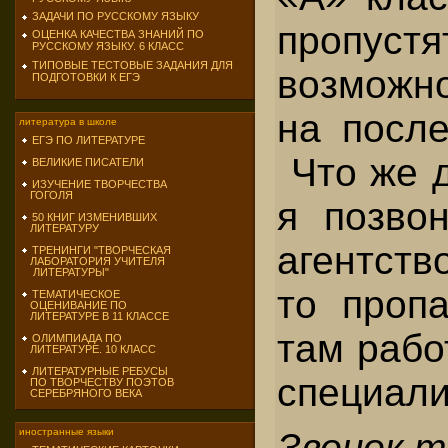
ЗАДАЧИ ПО РУССКОМУ ЯЗЫКУ
пропус
ОЦЕНКА КАЧЕСТВА ЗНАНИЙ ПО
РУССКОМУ ЯЗЫКУ. 6 КЛАСС
ТИПОВЫЕ ТЕСТОВЫЕ ЗАДАНИЯ ДЛЯ
возможно
ПОДГОТОВКИ К ЕГЭ
на после
литература в школе
ЕГЭ ПО ЛИТЕРАТУРЕ
Что же д
ВЕЛИКИЕ ПИСАТЕЛИ
ИЗУЧЕНИЕ ТВОРЧЕСТВА
ГОГОЛЯ
я позво
50 КНИГ ИЗМЕНИВШИХ
ЛИТЕРАТУРУ
агентств
ТРЕНИНГИ "ТВОРЧЕСКАЯ
ЛАБОРАТОРИЯ УЧИТЕЛЯ
ЛИТЕРАТУРЫ"
то пропа
ТЕМАТИЧЕСКОЕ
ОЦЕНИВАНИЕ ПО
ЛИТЕРАТУРЕ В 11 КЛАССЕ
там рабо
ОЛИМПИАДА ПО
ЛИТЕРАТУРЕ. 10 КЛАСС
ЛИТЕРАТУРНЫЕ РЕБУСЫ
специали
ПО ТВОРЧЕСТВУ ПОЭТОВ
СЕРЕБРЯНОГО ВЕКА
Звонок 
иностранные языки