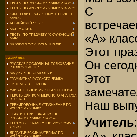
ТЕСТЫ ПО РУССКОМУ ЯЗЫКУ. 3 КЛАСС
С нет
ТЕСТЫ ПО РУССКОМУ ЯЗЫКУ. 2 КЛАСС
КИМ ПО ЛИТЕРАТУРНОМУ ЧТЕНИЮ. 1
КЛАСС
встреч
АНГЛИЙСКИЙ ЯЗЫК
МАТЕМАТИКА
«А» клас
ТЕСТЫ ПО ПРЕДМЕТУ "ОКРУЖАЮЩИЙ
МИР"
МУЗЫКА В НАЧАЛЬНОЙ ШКОЛЕ
Этот праз
русский язык
Он сегод
РУССКИЕ ПОСЛОВИЦЫ: ТОЛКОВАНИЕ
И ИЛЛЮСТРАЦИИ
ЗАДАНИЯ ПО ОРФОЭПИИ
Этот
ГРАММАТИКА РУССКОГО ЯЗЫКА
ПИШЕМ БЕЗ ОШИБОК
замечат
УДИВИТЕЛЬНЫЙ МИР ФРАЗЕОЛОГИИ
ТЕКСТЫ ДЛЯ КОМПЛЕКСНОГО АНАЛИЗА
В 9 КЛАССЕ
Наш выпу
ТРЕНИРОВОЧНЫЕ УПРАЖНЕНИЯ ПО
РУССКОМУ ЯЗЫКУ
ПРАКТИЧЕСКИЕ ЗАДАНИЯ ПО
РУССКОМУ ЯЗЫКУ. 5 КЛАСС
Учитель
ТЕСТОВЫЕ ЗАДАНИЯ ПО РУССКОМУ
ЯЗЫКУ
«А» клас
ДИДАКТИЧЕСКИЙ МАТЕРИАЛ ПО
РУССКОМУ ЯЗЫКУ