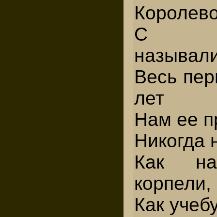
Королево
С ув
называли
Весь пер
лет
Нам ее п
Никогда 
Как на
корпели,
Как учеб