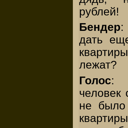
рублей!
Бендер
:
дать ещ
квартиры
лежат?
Голос
:
человек 
не было 
кварти