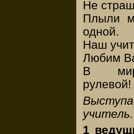
Не страш
Плыли м
одной.
Наш учит
Любим Ва
В мир
рулевой!
Выступ
учитель.
1 ведущ