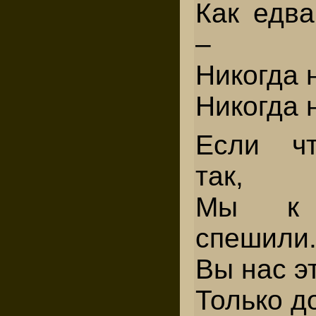
Как едва
–
Никогда 
Никогда 
Если чт
так,
Мы к с
спешили
Вы нас э
Только д