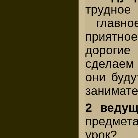
трудн
главное
приятное
дорогие
сделаем 
они буду
занимат
2 веду
предмет
урок?