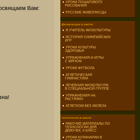
УРОКИ ПОШАГОВОГО
РИСОВАНИЯ
посвящаем Вам:
РУССКИЕ ЖИВОПИСЦЫ
физкультура в школе
Я УЧИТЕЛЬ ФИЗКУЛЬТУРЫ
ИСТОРИЯ ОЛИМПИЙСКИХ
ИГР
УРОКИ КУЛЬТУРЫ
ЗДОРОВЬЯ
УПРАЖНЕНИЯ И ИГРЫ
С МЯЧОМ
УРОКИ ФУТБОЛА
АТЛЕТИЧЕСКАЯ
ГИМНАСТИКА
ЛЕЧЕБНАЯ ФИЗКУЛЬТУРА
В СПЕЦИАЛЬНОЙ ГРУППЕ
УПРАЖНЕНИЯ НА
вна!
РАСТЯЖКУ
АТЛЕТИЗМ БЕЗ ЖЕЛЕЗА
технология в школе
РАБОЧИЕ МАТЕРИАЛЫ ПО
ТЕХНОЛОГИИ ДЛЯ
ДЕВОЧЕК. 6 КЛАСС
УРОКИ КУЛИНАРИИ В