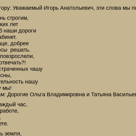
ору: Уважаемый Игорь Анатольевич, эти слова мы 
нь строгим,
ких лет
б наши дороги
бинет.
ще, добрее
осы решать.
 повзрослели,
отвечать?!
страченных чашу
сны,
тельность нашу
 мы!
м: Дорогие Ольга Владимировна и Татьяна Василье
аждый час,
работе,
,
те.
ь земля,