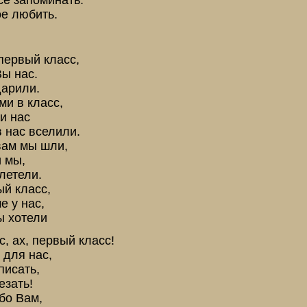
ое любить.
)
первый класс,
Вы нас.
дарили.
ми в класс,
и нас
 нас вселили.
вам мы шли,
и мы,
летели.
й класс,
е у нас,
ы хотели
с, ах, первый класс!
 для нас,
писать,
езать!
бо Вам,