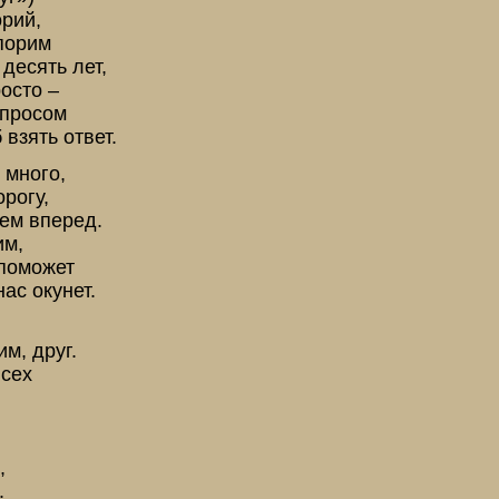
орий,
порим
 десять лет,
осто –
опросом
 взять ответ.
 много,
рогу,
ем вперед.
им,
 поможет
ас окунет.
м, друг.
всех
,
.