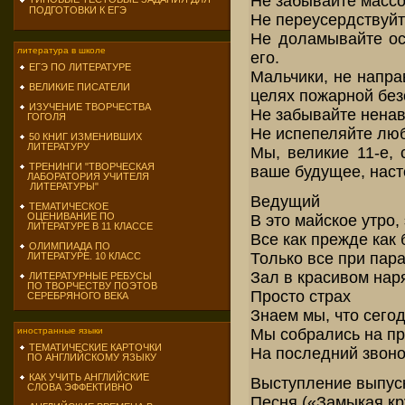
Не забывайте масс
ПОДГОТОВКИ К ЕГЭ
Не переусердствуйт
Не доламывайте ос
литература в школе
его.
ЕГЭ ПО ЛИТЕРАТУРЕ
Мальчики, не напра
ВЕЛИКИЕ ПИСАТЕЛИ
целях пожарной без
ИЗУЧЕНИЕ ТВОРЧЕСТВА
Не забывайте ненав
ГОГОЛЯ
Не испепеляйте люб
50 КНИГ ИЗМЕНИВШИХ
ЛИТЕРАТУРУ
Мы, великие 11-е,
ТРЕНИНГИ "ТВОРЧЕСКАЯ
ваше будущее, наст
ЛАБОРАТОРИЯ УЧИТЕЛЯ
ЛИТЕРАТУРЫ"
Ведущий
ТЕМАТИЧЕСКОЕ
ОЦЕНИВАНИЕ ПО
В это майское утро,
ЛИТЕРАТУРЕ В 11 КЛАССЕ
Все как прежде как 
ОЛИМПИАДА ПО
Только все при пара
ЛИТЕРАТУРЕ. 10 КЛАСС
Зал в красивом наря
ЛИТЕРАТУРНЫЕ РЕБУСЫ
ПО ТВОРЧЕСТВУ ПОЭТОВ
Просто страх
СЕРЕБРЯНОГО ВЕКА
Знаем мы, что сего
Мы собрались на пр
иностранные языки
ТЕМАТИЧЕСКИЕ КАРТОЧКИ
На последний звоно
ПО АНГЛИЙСКОМУ ЯЗЫКУ
КАК УЧИТЬ АНГЛИЙСКИЕ
Выступление выпус
СЛОВА ЭФФЕКТИВНО
Песня («Замыкая кр