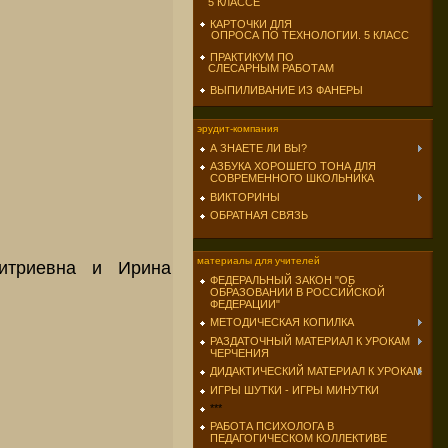
5 КЛАССЕ
КАРТОЧКИ ДЛЯ
ОПРОСА ПО ТЕХНОЛОГИИ. 5 КЛАСС
ПРАКТИКУМ ПО
СЛЕСАРНЫМ РАБОТАМ
ВЫПИЛИВАНИЕ ИЗ ФАНЕРЫ
эрудит-компания
А ЗНАЕТЕ ЛИ ВЫ?
АЗБУКА ХОРОШЕГО ТОНА ДЛЯ
СОВРЕМЕННОГО ШКОЛЬНИКА
ВИКТОРИНЫ
ОБРАТНАЯ СВЯЗЬ
материалы для учителей
итриевна и Ирина
ФЕДЕРАЛЬНЫЙ ЗАКОН "ОБ
ОБРАЗОВАНИИ В РОССИЙСКОЙ
ФЕДЕРАЦИИ"
МЕТОДИЧЕСКАЯ КОПИЛКА
РАЗДАТОЧНЫЙ МАТЕРИАЛ К УРОКАМ
ЧЕРЧЕНИЯ
ДИДАКТИЧЕСКИЙ МАТЕРИАЛ К УРОКАМ
ИГРЫ ШУТКИ - ИГРЫ МИНУТКИ
***
РАБОТА ПСИХОЛОГА В
ПЕДАГОГИЧЕСКОМ КОЛЛЕКТИВЕ