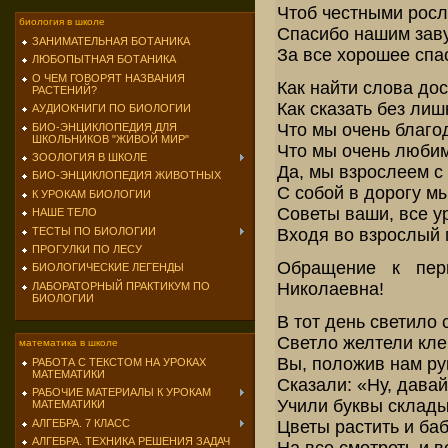
Чтоб честными росл
биология в школе
Спасибо нашим зав
ЗАНИМАТЕЛЬНАЯ БОТАНИКА
За все хорошее спа
ЛЮБОПЫТНАЯ БОТАНИКА
О ЧЕМ ГОВОРЯТ НАЗВАНИЯ
Как найти слова до
РАСТЕНИЙ?
Как сказать без лиш
АУДИОКНИГИ ПО БИОЛОГИИ
Что мы очень благо
БИО-ЭНЦИКЛОПЕДИЯ ДЛЯ
ШКОЛЬНИКОВ "ЖИВОЙ МИР"
Что мы очень любим
ЗООЛОГИЯ В ШКОЛЕ
Да, мы взрослеем с
БИО-ЭНЦИКЛОПЕДИЯ ЖИВОТНЫХ
С собой в дорогу м
К УРОКАМ БИОЛОГИИ
Советы ваши, все у
НАШЕ ТЕЛО
ТЕСТЫ ПО БИОЛОГИИ
Входя во взрослый 
ПРОГУЛКИ ПО ЛЕСУ
Обращение к пер
БИОЛОГИЧЕСКИЕ ЛЕГЕНДЫ
Николаевна!
ЛАБОРАТОРНЫЙ ПРАКТИКУМ ПО
БИОЛОГИИ
В тот день светило 
Светло желтели кл
математика в школе
Вы, положив нам рук
РАБОТА С ТЕКСТОМ НА УРОКАХ
МАТЕМАТИКИ
Сказали: «Ну, давай
РАБОЧИЕ МАТЕРИАЛЫ К УРОКАМ
Учили буквы складыв
МАТЕМАТИКИ
Цветы растить и баб
АЛГЕБРА. 7 КЛАСС
АЛГЕБРА. ТЕХНИКА РЕШЕНИЯ ЗАДАЧ
На все смотреть и в