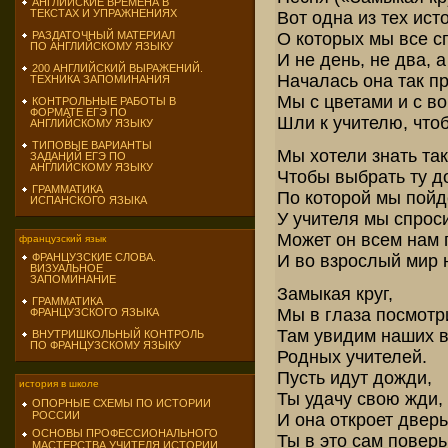
АНГЛИЙСКИЕ ВРЕМЕНА В
ТЕКСТАХ И УПРАЖНЕНИЯХ
Вот одна из тех ист
О которых мы все с
РАЗДАТОЧНЫЙ МАТЕРИАЛ
ПО АНГЛИЙСКОМУ ЯЗЫКУ
И не день, не два, а
200 АНГЛИЙСКИЙ ВЫРАЖЕНИЙ.
Началась она так пр
ТЕХНИКА ЗАПОМИНАНИЯ
Мы с цветами и с в
КОНТРОЛЬНЫЕ РАБОТЫ В
ФОРМАТЕ ЕГЭ ПО
Шли к учителю, чтоб
АНГЛИЙСКОМУ ЯЗЫКУ
ТИПОВЫЕ ВАРИАНТЫ
Мы хотели знать так
ЗАДАНИЙ ЕГЭ ПО
АНГЛИЙСКОМУ ЯЗЫКУ
Чтобы выбрать ту до
ГРАММАТИКА
По которой мы пойд
ИСПАНСКОГО ЯЗЫКА
У учителя мы спрос
Может он всем нам
французский язык
И во взрослый мир н
ФРАНЦУЗСКИЕ СЛОВА.
ВИЗУАЛЬНОЕ
ЗАПОМИНАНИЕ
Замыкая круг,
ГРАММАТИКА
Мы в глаза посмотри
ФРАНЦУЗСКОГО ЯЗЫКА
Там увидим наших 
ВНУТРИШКОЛЬНЫЙ КОНТРОЛЬ
ПО ФРАНЦУЗСКОМУ ЯЗЫКУ
Родных учителей.
Пусть идут дожди,
история в школе
Ты удачу свою жди,
ОПОРНЫЕ СХЕМЫ ПО ИСТОРИИ
РОССИИ
И она откроет дверь
ОСНОВЫ ПРОФЕССИОНАЛЬНОГО
Ты в это сам поверь
МАСТЕРСТВА УЧИТЕЛЯ ИСТОРИИ