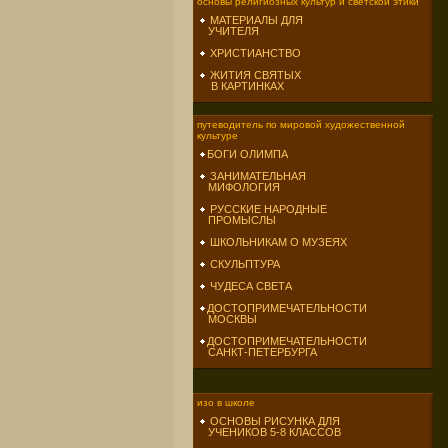
основы религиозных культур и светской этики
МАТЕРИАЛЫ ДЛЯ
УЧИТЕЛЯ
ХРИСТИАНСТВО
ЖИТИЯ СВЯТЫХ
В КАРТИНКАХ
путеводитель по мировой художественной
культуре
БОГИ ОЛИМПА
ЗАНИМАТЕЛЬНАЯ
МИФОЛОГИЯ
РУССКИЕ НАРОДНЫЕ
ПРОМЫСЛЫ
ШКОЛЬНИКАМ О МУЗЕЯХ
СКУЛЬПТУРА
ЧУДЕСА СВЕТА
ДОСТОПРИМЕЧАТЕЛЬНОСТИ
МОСКВЫ
ДОСТОПРИМЕЧАТЕЛЬНОСТИ
САНКТ-ПЕТЕРБУРГА
изо в школе
ОСНОВЫ РИСУНКА ДЛЯ
УЧЕНИКОВ 5-8 КЛАССОВ