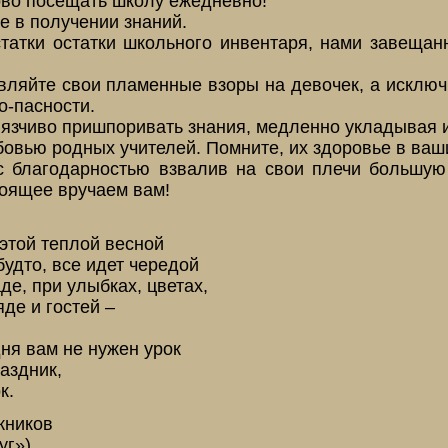
ово посещать школу ежедневно!
е в получении знаний.
татки остатки школьного инвентаря, нами завещанн
вляйте свои пламенные взоры на девочек, а исключ
о-пасности.
язчиво пришпоривать знания, медленно укладывая и
овью родных учителей. Помните, их здоровье в ваши
 с благодарностью взвалив на свои плечи большую 
оящее вручаем вам!
 этой теплой весной
будто, все идет чередой
де, при улыбках, цветах,
де и гостей –
дня вам не нужен урок
аздник,
к.
кников
уг»)