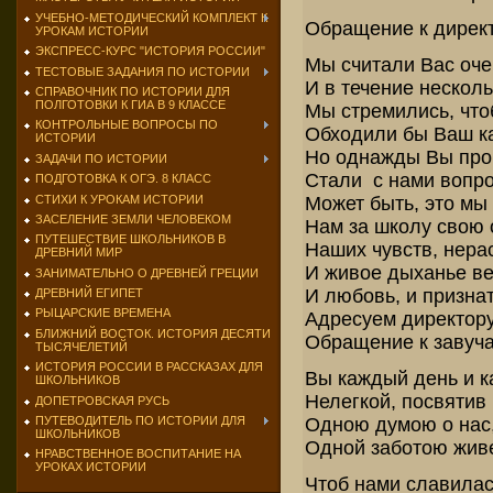
УЧЕБНО-МЕТОДИЧЕСКИЙ КОМПЛЕКТ К
Обращение к директ
УРОКАМ ИСТОРИИ
ЭКСПРЕСС-КУРС "ИСТОРИЯ РОССИИ"
Мы считали Вас оче
ТЕСТОВЫЕ ЗАДАНИЯ ПО ИСТОРИИ
И в течение несколь
СПРАВОЧНИК ПО ИСТОРИИ ДЛЯ
ПОЛГОТОВКИ К ГИА В 9 КЛАССЕ
Мы стремились, что
КОНТРОЛЬНЫЕ ВОПРОСЫ ПО
Обходили бы Ваш ка
ИСТОРИИ
Но однажды Вы про
ЗАДАЧИ ПО ИСТОРИИ
Стали с нами вопр
ПОДГОТОВКА К ОГЭ. 8 КЛАСС
СТИХИ К УРОКАМ ИСТОРИИ
Может быть, это мы
ЗАСЕЛЕНИЕ ЗЕМЛИ ЧЕЛОВЕКОМ
Нам за школу свою 
ПУТЕШЕСТВИЕ ШКОЛЬНИКОВ В
Наших чувств, нера
ДРЕВНИЙ МИР
И живое дыханье ве
ЗАНИМАТЕЛЬНО О ДРЕВНЕЙ ГРЕЦИИ
И любовь, и призна
ДРЕВНИЙ ЕГИПЕТ
РЫЦАРСКИЕ ВРЕМЕНА
Адресуем директору
БЛИЖНИЙ ВОСТОК. ИСТОРИЯ ДЕСЯТИ
Обращение к завуча
ТЫСЯЧЕЛЕТИЙ
ИСТОРИЯ РОССИИ В РАССКАЗАХ ДЛЯ
Вы каждый день и к
ШКОЛЬНИКОВ
Нелегкой, посвятив 
ДОПЕТРОВСКАЯ РУСЬ
Одною думою о нас
ПУТЕВОДИТЕЛЬ ПО ИСТОРИИ ДЛЯ
ШКОЛЬНИКОВ
Одной заботою живе
НРАВСТВЕННОЕ ВОСПИТАНИЕ НА
УРОКАХ ИСТОРИИ
Чтоб нами славилас