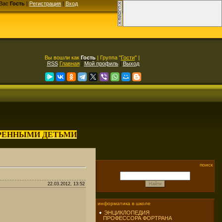
Вас
Гость
|
Регистрация
|
Вход
Вы вошли как
Гость
| Группа "
Гости
" |
RSS
Главная
|
Мой профиль
|
Выход
АРЕННЫМИ ДЕТЬМИ
поиск
22.03.2012, 13:52
информатика в школе
ЭНЦИКЛОПЕДИЯ
ПРОФЕССОРА ФОРТРАНА