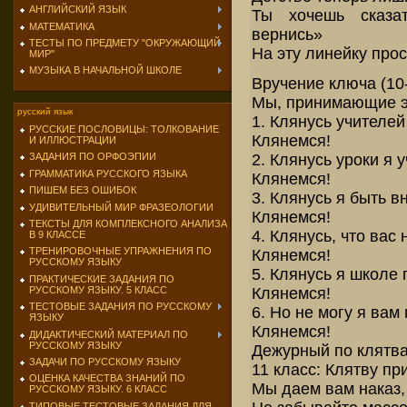
АНГЛИЙСКИЙ ЯЗЫК
Ты хочешь сказат
МАТЕМАТИКА
вернись»
ТЕСТЫ ПО ПРЕДМЕТУ "ОКРУЖАЮЩИЙ
На эту линейку про
МИР"
МУЗЫКА В НАЧАЛЬНОЙ ШКОЛЕ
Вручение ключа (10-
Мы, принимающие эс
русский язык
1. Клянусь учителей
РУССКИЕ ПОСЛОВИЦЫ: ТОЛКОВАНИЕ
Клянемся!
И ИЛЛЮСТРАЦИИ
2. Клянусь уроки я у
ЗАДАНИЯ ПО ОРФОЭПИИ
ГРАММАТИКА РУССКОГО ЯЗЫКА
Клянемся!
ПИШЕМ БЕЗ ОШИБОК
3. Клянусь я быть 
УДИВИТЕЛЬНЫЙ МИР ФРАЗЕОЛОГИИ
Клянемся!
ТЕКСТЫ ДЛЯ КОМПЛЕКСНОГО АНАЛИЗА
4. Клянусь, что вас
В 9 КЛАССЕ
ТРЕНИРОВОЧНЫЕ УПРАЖНЕНИЯ ПО
Клянемся!
РУССКОМУ ЯЗЫКУ
5. Клянусь я школе
ПРАКТИЧЕСКИЕ ЗАДАНИЯ ПО
Клянемся!
РУССКОМУ ЯЗЫКУ. 5 КЛАСС
ТЕСТОВЫЕ ЗАДАНИЯ ПО РУССКОМУ
6. Но не могу я вам 
ЯЗЫКУ
Клянемся!
ДИДАКТИЧЕСКИЙ МАТЕРИАЛ ПО
РУССКОМУ ЯЗЫКУ
Дежурный по клятва
ЗАДАЧИ ПО РУССКОМУ ЯЗЫКУ
11 класс: Клятву пр
ОЦЕНКА КАЧЕСТВА ЗНАНИЙ ПО
Мы даем вам наказ,
РУССКОМУ ЯЗЫКУ. 6 КЛАСС
ТИПОВЫЕ ТЕСТОВЫЕ ЗАДАНИЯ ДЛЯ