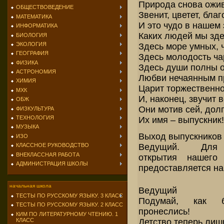
Природа снова ожив
ОБЩЕСТВОВЕДЕНИЕ
Звенит, цветет, благ
МАТЕМАТИКА
И это чудо в нашем 
ИНФОРМАТИКА
Каких людей мы зде
БИОЛОГИЯ
ЭКОЛОГИЯ
Здесь море умных, ч
ГЕОГРАФИЯ
Здесь молодость ча
ФИЗИКА
Здесь души полны 
АСТРОНОМИЯ
Любви нечаянным п
ХИМИЯ
Царит торжественн
МХК
И, наконец, звучит 
ОБЖ
Они мотив сей, дол
ФИЗКУЛЬТУРА
ТЕХНОЛОГИЯ
Их имя – выпускник
МУЗЫКА
Выход выпускников 
ИЗО
Ведущий. Для 
КЛАССНОЕ РУКОВОДСТВО
ВНЕКЛАССНАЯ РАБОТА
открытия нашего
АДМИНИСТРАЦИЯ ШКОЛЫ
предоставляется наш
начальная школа
Ведущий
ТЕСТЫ ПО РУССКОМУ ЯЗЫКУ. 3 КЛАСС
Подумай, как 
ТЕСТЫ ПО РУССКОМУ ЯЗЫКУ. 2 КЛАСС
пронеслись!
КИМ ПО ЛИТЕРАТУРНОМУ ЧТЕНИЮ. 1
Детство теперь лиш
КЛАСС