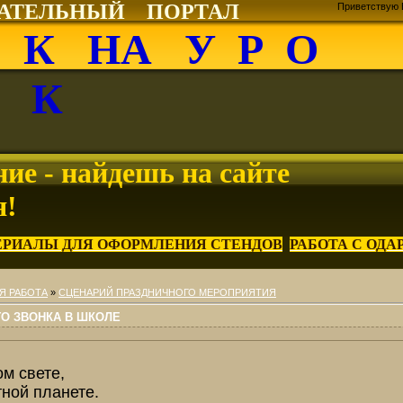
ВАТЕЛЬНЫЙ ПОРТАЛ
Приветствую 
О К НА У Р О
К
ие - найдешь на сайте
я!
ЕРИАЛЫ ДЛЯ ОФОРМЛЕНИЯ СТЕНДОВ
РАБОТА С ОД
Я РАБОТА
»
СЦЕНАРИЙ ПРАЗДНИЧНОГО МЕРОПРИЯТИЯ
О ЗВОНКА В ШКОЛЕ
м свете,
ной планете.