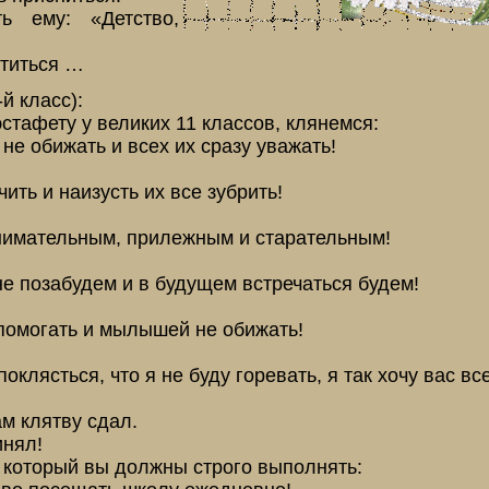
ь ему: «Детство,
ститься …
й класс):
тафету у великих 11 классов, клянемся:
 не обижать и всех их сразу уважать!
чить и наизусть их все зубрить!
внимательным, прилежным и старательным!
 не позабудем и в будущем встречаться будем!
 помогать и мылышей не обижать!
поклясться, что я не буду горевать, я так хочу вас вс
м клятву сдал.
инял!
 который вы должны строго выполнять: