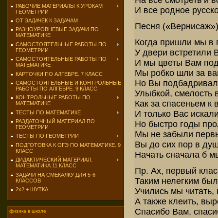
РАБОЧИЕ МАТЕРИАЛЫ К УРОКАМ
И все родное русск
ГЕОМЕТРИИ
ОТ ЗАДАЧЕК К ЗАДАЧАМ
Песня («Вернисаж»
РАЗНОУРОВНЕВЫЕ ЗАДАЧИ ПО
МАТЕМАТИКЕ
Когда пришли мы в 
САМОСТОЯТЕЛЬНЫЕ РАБОТЫ ПО
ГЕОМЕТРИИ
У двери встретили 
САМОСТОЯТЕЛЬНЫЕ РАБОТЫ ПО
И мы цветы Вам по
МАТЕМАТИКЕ
Мы робко шли за ва
КАРТОЧКИ ПО АЛГЕБРЕ. 7 КЛАСС
Но Вы подбадривал
САМОСТОЯТЕЛЬНЫЕ И КОНТРОЛЬНЫЕ
РАБОТЫ ПО АЛГЕБРЕ. 9 КЛАСС
Улыбкой, смелость в
КОНТРОЛЬНЫЕ РАБОТЫ ПО
Как за спасеньем к 
МАТЕМАТИКЕ
И только Вас искал
ТЕСТЫ ПО МАТЕМАТИКЕ
РАЗДАТОЧНЫЙ МАТЕРИАЛ ПО
Но быстро годы про
ГЕОМЕТРИИ
Мы не забыли первы
ТЕСТЫ ПО ГЕОМЕТРИИ
Вы до сих пор в душ
ПОДГОТОВКА К ОГЭ ПО МАТЕМАТИКЕ. 9
КЛАСС
Начать сначала б м
ДИДАКТИЧЕСКИЙ МАТЕРИАЛ.
МАТЕМАТИКА 11 КЛАСС
Пр. Ах, первый клас
ЗАДАЧИ НА СМЕКАЛКУ ДЛЯ 5-6
Таким нелегким был
КЛАССОВ
Учились мы читать, 
2х2 + ШУТКА
А также клеить, выр
Спасибо Вам, спаси
физика в школе