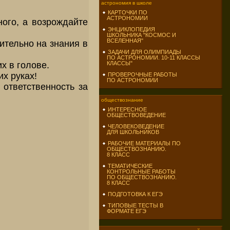
астрономия в школе
КАРТОЧКИ ПО
АСТРОНОМИИ
ого, а возрождайте
ЭНЦИКЛОПЕДИЯ
ШКОЛЬНИКА "КОСМОС И
ВСЕЛЕННАЯ"
ительно на знания в
ЗАДАЧИ ДЛЯ ОЛИМПИАДЫ
ПО АСТРОНОМИИ. 10-11 КЛАССЫ
х в голове.
КЛАССЫ"
х руках!
ПРОВЕРОЧНЫЕ РАБОТЫ
ПО АСТРОНОМИИ
ответственность за
обществознание
ИНТЕРЕСНОЕ
ОБЩЕСТВОВЕДЕНИЕ
ЧЕЛОВЕКОВЕДЕНИЕ
ДЛЯ ШКОЛЬНИКОВ
РАБОЧИЕ МАТЕРИАЛЫ ПО
ОБЩЕСТВОЗНАНИЮ.
8 КЛАСС
ТЕМАТИЧЕСКИЕ
КОНТРОЛЬНЫЕ РАБОТЫ
ПО ОБЩЕСТВОЗНАНИЮ.
8 КЛАСС
ПОДГОТОВКА К ЕГЭ
ТИПОВЫЕ ТЕСТЫ В
ФОРМАТЕ ЕГЭ