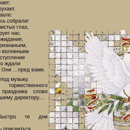
ает:
оухает.
зале:
сь собрали!
истых глаз,
рует нас.
ожидания,
ризнаньем,
о волненьем
вступление
го ждали
! Они …пред вами.
под музыку.
торжественного
 праздника слово
ему директору....
быстро те дни
ь присниться.