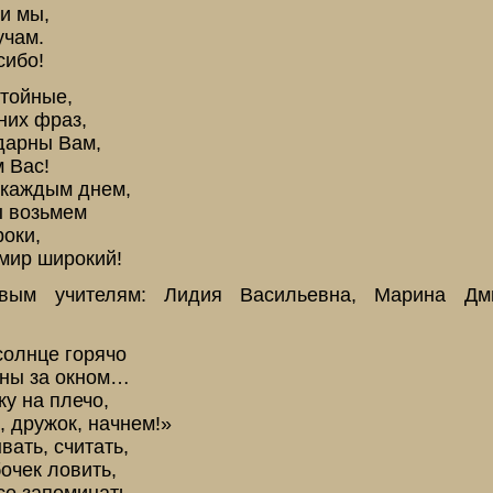
и мы,
учам.
сибо!
стойные,
них фраз,
дарны Вам,
 Вас!
 каждым днем,
ы возьмем
роки,
мир широкий!
вым учителям: Лидия Васильевна, Марина Дм
солнце горячо
ены за окном…
у на плечо,
, дружок, начнем!»
ать, считать,
очек ловить,
се запоминать.