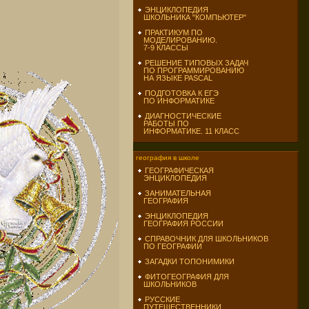
ЭНЦИКЛОПЕДИЯ
ШКОЛЬНИКА "КОМПЬЮТЕР"
ПРАКТИКУМ ПО
МОДЕЛИРОВАНИЮ.
7-9 КЛАССЫ
РЕШЕНИЕ ТИПОВЫХ ЗАДАЧ
ПО ПРОГРАММИРОВАНИЮ
НА ЯЗЫКЕ PASCAL
ПОДГОТОВКА К ЕГЭ
ПО ИНФОРМАТИКЕ
ДИАГНОСТИЧЕСКИЕ
РАБОТЫ ПО
ИНФОРМАТИКЕ. 11 КЛАСС
география в школе
ГЕОГРАФИЧЕСКАЯ
ЭНЦИКЛОПЕДИЯ
ЗАНИМАТЕЛЬНАЯ
ГЕОГРАФИЯ
ЭНЦИКЛОПЕДИЯ
ГЕОГРАФИЯ РОССИИ
СПРАВОЧНИК ДЛЯ ШКОЛЬНИКОВ
ПО ГЕОГРАФИИ
ЗАГАДКИ ТОПОНИМИКИ
ФИТОГЕОГРАФИЯ ДЛЯ
ШКОЛЬНИКОВ
РУССКИЕ
ПУТЕШЕСТВЕННИКИ