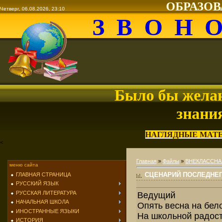
ОБРАЗО
Четверг, 06.08.2026, 23:10
З В О Н 
Было бы желан
знани
НАГЛЯДНЫЕ МАТ
<
Главная
»
Файлы
»
ВНЕКЛАССНА
меню сайта
СЦЕНАРИЙ ПОСЛЕДНЕГ
ГЛАВНАЯ СТРАНИЦА
РУССКИЙ ЯЗЫК
РУССКАЯ ЛИТЕРАТУРА
Ведущий
НАЧАЛЬНАЯ ШКОЛА
Опять весна на бело
ИНОСТРАННЫЕ ЯЗЫКИ
На школьной радост
ИСТОРИЯ