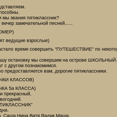
едставляем.
способны.
и мы звания пятиклассник?
 вечер замечательной песней......
ОМЕР)
дят ведущие взрослые)
настало время совершить "ПУТЕШЕСТВИЕ" по некото
нашу остановку мы совершим на острове ШКОЛЬНЫЙ
уг с другом познакомимся.
во предоставляется вам, дорогие пятиклассники.
ЧКИ КЛАССОВ)
КА 5а КЛАССА)
 и прекрасный,
вогодний.
ЯТИКЛАССНИК"
дня.
та, Саша,Нина,Витя,Вадик,Маша,