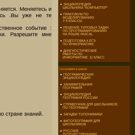
ЭНЦИКЛОПЕДИЯ
ШКОЛЬНИКА "КОМПЬЮТЕР"
еняется. Меняетесь и
ись .Вы уже не те
ПРАКТИКУМ ПО
МОДЕЛИРОВАНИЮ.
7-9 КЛАССЫ
ственное событие :
РЕШЕНИЕ ТИПОВЫХ ЗАДАЧ
ПО ПРОГРАММИРОВАНИЮ
ки. Разрешите мне
НА ЯЗЫКЕ PASCAL
ПОДГОТОВКА К ЕГЭ
ПО ИНФОРМАТИКЕ
ДИАГНОСТИЧЕСКИЕ
РАБОТЫ ПО
ИНФОРМАТИКЕ. 11 КЛАСС
география в школе
ГЕОГРАФИЧЕСКАЯ
ЭНЦИКЛОПЕДИЯ
ЗАНИМАТЕЛЬНАЯ
ГЕОГРАФИЯ
ЭНЦИКЛОПЕДИЯ
ГЕОГРАФИЯ РОССИИ
СПРАВОЧНИК ДЛЯ ШКОЛЬНИКОВ
ПО ГЕОГРАФИИ
о стране знаний.
ЗАГАДКИ ТОПОНИМИКИ
ФИТОГЕОГРАФИЯ ДЛЯ
ШКОЛЬНИКОВ
РУССКИЕ
ПУТЕШЕСТВЕННИКИ