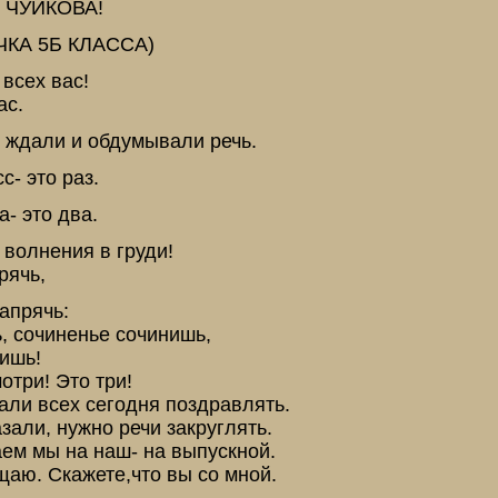
и ЧУЙКОВА!
ЧКА 5Б КЛАССА)
всех вас!
ас.
о ждали и обдумывали речь.
с- это раз.
- это два.
 волнения в груди!
рячь,
апрячь:
, сочиненье сочинишь,
ишь!
отри! Это три!
али всех сегодня поздравлять.
зали, нужно речи закруглять.
ем мы на наш- на выпускной.
щаю. Скажете,что вы со мной.