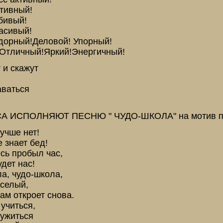
тивный!
бивый!
расивый!
адорный!Деловой! Упорный!
! Отличный!Яркий!Энергичный!
т и скажут
аваться
 ИСПОЛНЯЮТ ПЕСНЮ " ЧУДО-ШКОЛА" на мотив песн
учше нет!
 знает бед!
сь пробыл час,
дет нас!
а, чудо-школа,
селый,
ам откроет снова.
учиться,
ружиться