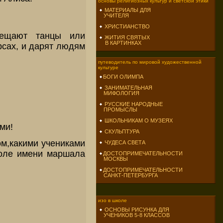
основы религиозных культур и светской этики
МАТЕРИАЛЫ ДЛЯ
УЧИТЕЛЯ
ХРИСТИАНСТВО
осещают танцы или
ЖИТИЯ СВЯТЫХ
В КАРТИНКАХ
рсах, и дарят людям
путеводитель по мировой художественной
культуре
БОГИ ОЛИМПА
ЗАНИМАТЕЛЬНАЯ
МИФОЛОГИЯ
РУССКИЕ НАРОДНЫЕ
ПРОМЫСЛЫ
ШКОЛЬНИКАМ О МУЗЕЯХ
ми!
СКУЛЬПТУРА
ом,какими учениками
ЧУДЕСА СВЕТА
коле имени маршала
ДОСТОПРИМЕЧАТЕЛЬНОСТИ
МОСКВЫ
ДОСТОПРИМЕЧАТЕЛЬНОСТИ
САНКТ-ПЕТЕРБУРГА
изо в школе
ОСНОВЫ РИСУНКА ДЛЯ
УЧЕНИКОВ 5-8 КЛАССОВ