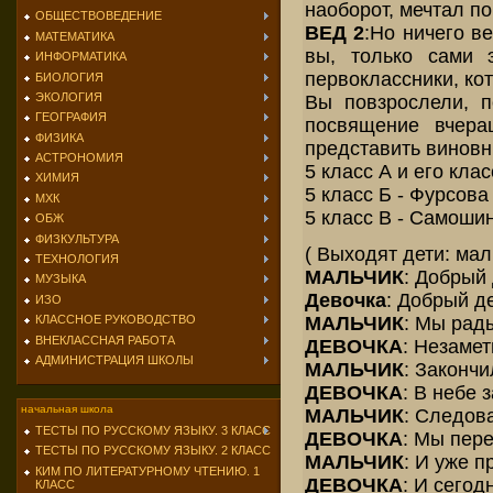
наоборот, мечтал по
ОБЩЕСТВОВЕДЕНИЕ
ВЕД 2
:Но ничего ве
МАТЕМАТИКА
вы, только сами 
ИНФОРМАТИКА
первоклассники, ко
БИОЛОГИЯ
ЭКОЛОГИЯ
Вы повзрослели, п
ГЕОГРАФИЯ
посвящение вчера
ФИЗИКА
представить виновн
АСТРОНОМИЯ
5 класс А и его кл
ХИМИЯ
5 класс Б - Фурсов
МХК
5 класс В - Самоши
ОБЖ
ФИЗКУЛЬТУРА
( Выходят дети: мал
ТЕХНОЛОГИЯ
МАЛЬЧИК
: Добрый 
МУЗЫКА
Девочка
: Добрый д
ИЗО
МАЛЬЧИК
: Мы рад
КЛАССНОЕ РУКОВОДСТВО
ВНЕКЛАССНАЯ РАБОТА
ДЕВОЧКА
: Незамет
АДМИНИСТРАЦИЯ ШКОЛЫ
МАЛЬЧИК
: Законч
ДЕВОЧКА
: В небе 
начальная школа
МАЛЬЧИК
: Следов
ТЕСТЫ ПО РУССКОМУ ЯЗЫКУ. 3 КЛАСС
ДЕВОЧКА
: Мы пере
ТЕСТЫ ПО РУССКОМУ ЯЗЫКУ. 2 КЛАСС
МАЛЬЧИК
: И уже п
КИМ ПО ЛИТЕРАТУРНОМУ ЧТЕНИЮ. 1
ДЕВОЧКА
: И сегод
КЛАСС