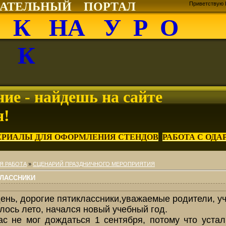
ВАТЕЛЬНЫЙ ПОРТАЛ
Приветствую 
О К НА У Р О
К
ие - найдешь на сайте
я!
ЕРИАЛЫ ДЛЯ ОФОРМЛЕНИЯ СТЕНДОВ
РАБОТА С ОД
Я РАБОТА
»
СЦЕНАРИЙ ПРАЗДНИЧНОГО МЕРОПРИЯТИЯ
КЛАССНИКИ
ень, дорогие пятиклассники,уважаемые родители, уч
илось лето, начался новый учебный год.
вас не мог дождаться 1 сентября, потому что устал 