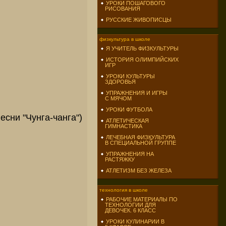
УРОКИ ПОШАГОВОГО
РИСОВАНИЯ
РУССКИЕ ЖИВОПИСЦЫ
физкультура в школе
Я УЧИТЕЛЬ ФИЗКУЛЬТУРЫ
ИСТОРИЯ ОЛИМПИЙСКИХ
ИГР
УРОКИ КУЛЬТУРЫ
ЗДОРОВЬЯ
УПРАЖНЕНИЯ И ИГРЫ
С МЯЧОМ
УРОКИ ФУТБОЛА
и "Чунга-чанга")
АТЛЕТИЧЕСКАЯ
ГИМНАСТИКА
ЛЕЧЕБНАЯ ФИЗКУЛЬТУРА
В СПЕЦИАЛЬНОЙ ГРУППЕ
УПРАЖНЕНИЯ НА
РАСТЯЖКУ
АТЛЕТИЗМ БЕЗ ЖЕЛЕЗА
технология в школе
РАБОЧИЕ МАТЕРИАЛЫ ПО
ТЕХНОЛОГИИ ДЛЯ
ДЕВОЧЕК. 6 КЛАСС
УРОКИ КУЛИНАРИИ В