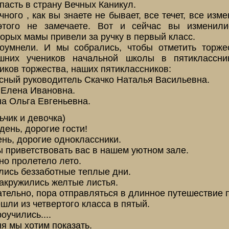
пасть в страну Вечных Каникул.
чного , как вы знаете не бывает, все течет, все изм
этого не замечаете. Вот и сейчас вы изменил
торых мамы привели за ручку в первый класс.
оумнели. И мы собрались, чтобы отметить торже
шних учеников начальной школы в пятиклассни
иков торжества, наших пятиклассников:
ассный руководитель Скачко Наталья Васильевна.
а Елена Ивановна.
на Ольга Евгеньевна.
ьчик и девочка)
день, дорогие гости!
ень, дорогие одноклассники.
ы приветствовать вас в нашем уютном зале.
но пролетело лето.
ились беззаботные теплые дни.
закружились желтые листья.
ательно, пора отправляться в длинное путешествие п
шли из четвертого класса в пятый.
роучились....
ня мы хотим показать.