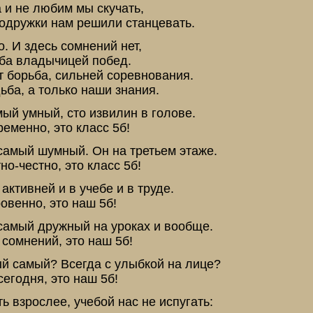
 и не любим мы скучать,
одружки нам решили станцевать.
. И здесь сомнений нет,
ба владычицей побед.
т борьба, сильней соревнования.
ьба, а только наши знания.
мый умный, сто извилин в голове.
еменно, это класс 5б!
самый шумный. Он на третьем этаже.
о-честно, это класс 5б!
активней и в учебе и в труде.
овенно, это наш 5б!
самый дружный на уроках и вообще.
 сомнений, это наш 5б!
ый самый? Всегда с улыбкой на лице?
егодня, это наш 5б!
ть взрослее, учебой нас не испугать: