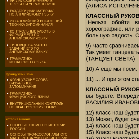
АНГЛИЙСКИЕ ВРЕМЕНА В
ТЕКСТАХ И УПРАЖНЕНИЯХ
(АЛИСА ИСПОЛНЯЕ
РАЗДАТОЧНЫЙ МАТЕРИАЛ
ПО АНГЛИЙСКОМУ ЯЗЫКУ
КЛАССНЫЙ РУКО
-Нельзя обойти в
200 АНГЛИЙСКИЙ ВЫРАЖЕНИЙ.
ТЕХНИКА ЗАПОМИНАНИЯ
хореографию, или р
КОНТРОЛЬНЫЕ РАБОТЫ В
большую радость. О
ФОРМАТЕ ЕГЭ ПО
АНГЛИЙСКОМУ ЯЗЫКУ
9) Часто сравнивае
ТИПОВЫЕ ВАРИАНТЫ
ЗАДАНИЙ ЕГЭ ПО
Так умеет танцевать
АНГЛИЙСКОМУ ЯЗЫКУ
(ТАНЦУЕТ СВЕТА)
ГРАММАТИКА
ИСПАНСКОГО ЯЗЫКА
10) А еще мы поем, 
французский язык
11) ... И при этом 
ФРАНЦУЗСКИЕ СЛОВА.
ВИЗУАЛЬНОЕ
ЗАПОМИНАНИЕ
КЛАССНЫЙ РУКО
ГРАММАТИКА
вы будете. Вперед
ФРАНЦУЗСКОГО ЯЗЫКА
ВАСИЛИЯ ИВАНОВИЧ
ВНУТРИШКОЛЬНЫЙ КОНТРОЛЬ
ПО ФРАНЦУЗСКОМУ ЯЗЫКУ
12) Класс наш будет
13) Может, будет оч
история в школе
14) Класс наш буде
ОПОРНЫЕ СХЕМЫ ПО ИСТОРИИ
РОССИИ
15) Класс наш буде
ОСНОВЫ ПРОФЕССИОНАЛЬНОГО
16) Знаю! Будет кла
МАСТЕРСТВА УЧИТЕЛЯ ИСТОРИИ