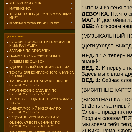
АНГЛИЙСКИЙ ЯЗЫК
: Что мы из себя пр
МАТЕМАТИКА
ДЕВОЧКА
: На что 
ТЕСТЫ ПО ПРЕДМЕТУ "ОКРУЖАЮЩИЙ
МИР"
МАЛ
: И достойны л
МУЗЫКА В НАЧАЛЬНОЙ ШКОЛЕ
ДЕВ
: А откроем наш
(МУЗЫКАЛЬНЫЙ Н
русский язык
РУССКИЕ ПОСЛОВИЦЫ: ТОЛКОВАНИЕ
(Дети уходят. Выхо
И ИЛЛЮСТРАЦИИ
ЗАДАНИЯ ПО ОРФОЭПИИ
ВЕД. 1
: А теперь 
ГРАММАТИКА РУССКОГО ЯЗЫКА
знаний".
ПИШЕМ БЕЗ ОШИБОК
ВЕД. 2
: И первую 
УДИВИТЕЛЬНЫЙ МИР ФРАЗЕОЛОГИИ
ТЕКСТЫ ДЛЯ КОМПЛЕКСНОГО АНАЛИЗА
Здесь мы с вами др
В 9 КЛАССЕ
ВЕД. 1
: Сейчас сло
ТРЕНИРОВОЧНЫЕ УПРАЖНЕНИЯ ПО
РУССКОМУ ЯЗЫКУ
(ВИЗИТНЫЕ КАРТО
ПРАКТИЧЕСКИЕ ЗАДАНИЯ ПО
РУССКОМУ ЯЗЫКУ. 5 КЛАСС
(ВИЗИТНАЯ КАРТОЧ
ТЕСТОВЫЕ ЗАДАНИЯ ПО РУССКОМУ
ЯЗЫКУ
1) День счастливый
ДИДАКТИЧЕСКИЙ МАТЕРИАЛ ПО
Словно праздник но
РУССКОМУ ЯЗЫКУ
Гордым словом "П
ЗАДАЧИ ПО РУССКОМУ ЯЗЫКУ
ОЦЕНКА КАЧЕСТВА ЗНАНИЙ ПО
Мы зовем себя сего
РУССКОМУ ЯЗЫКУ. 6 КЛАСС
2) Вика, Рома, Све
ТИПОВЫЕ ТЕСТОВЫЕ ЗАДАНИЯ ДЛЯ