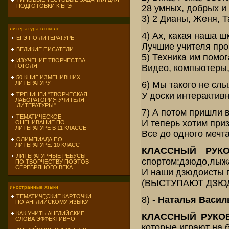
ПОДГОТОВКИ К ЕГЭ
28 умных, добрых и
3) 2 Дианы, Женя, Т
литература в школе
4) Ах, какая наша ш
ЕГЭ ПО ЛИТЕРАТУРЕ
Лучшие учителя про
ВЕЛИКИЕ ПИСАТЕЛИ
5) Техника им помог
ИЗУЧЕНИЕ ТВОРЧЕСТВА
Видео, компьютеры,
ГОГОЛЯ
50 КНИГ ИЗМЕНИВШИХ
6) Мы такого не слы
ЛИТЕРАТУРУ
У доски интерактив
ТРЕНИНГИ "ТВОРЧЕСКАЯ
ЛАБОРАТОРИЯ УЧИТЕЛЯ
ЛИТЕРАТУРЫ"
7) А потом пришли в
ТЕМАТИЧЕСКОЕ
И теперь хотим приз
ОЦЕНИВАНИЕ ПО
ЛИТЕРАТУРЕ В 11 КЛАССЕ
Все до одного мечт
ОЛИМПИАДА ПО
ЛИТЕРАТУРЕ. 10 КЛАСС
КЛАССНЫЙ РУКО
ЛИТЕРАТУРНЫЕ РЕБУСЫ
спортом:дзюдо,лыжа
ПО ТВОРЧЕСТВУ ПОЭТОВ
СЕРЕБРЯНОГО ВЕКА
И наши дзюдоисты п
(ВЫСТУПАЮТ ДЗЮ
иностранные языки
ТЕМАТИЧЕСКИЕ КАРТОЧКИ
8) -
Наталья Васил
ПО АНГЛИЙСКОМУ ЯЗЫКУ
КАК УЧИТЬ АНГЛИЙСКИЕ
КЛАССНЫЙ РУКО
СЛОВА ЭФФЕКТИВНО
которые играют на б