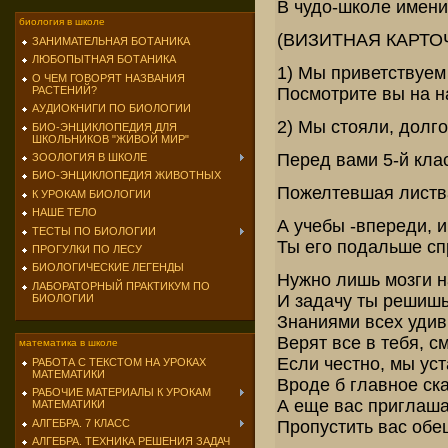
В чудо-школе имен
биология в школе
(ВИЗИТНАЯ КАРТО
ЗАНИМАТЕЛЬНАЯ БОТАНИКА
ЛЮБОПЫТНАЯ БОТАНИКА
1) Мы приветствуем 
О ЧЕМ ГОВОРЯТ НАЗВАНИЯ
Посмотрите вы на н
РАСТЕНИЙ?
АУДИОКНИГИ ПО БИОЛОГИИ
2) Мы стояли, долг
БИО-ЭНЦИКЛОПЕДИЯ ДЛЯ
ШКОЛЬНИКОВ "ЖИВОЙ МИР"
Перед вами 5-й клас
ЗООЛОГИЯ В ШКОЛЕ
БИО-ЭНЦИКЛОПЕДИЯ ЖИВОТНЫХ
Пожелтевшая листва
К УРОКАМ БИОЛОГИИ
НАШЕ ТЕЛО
А учебы -впереди, и
ТЕСТЫ ПО БИОЛОГИИ
Ты его подальше сп
ПРОГУЛКИ ПО ЛЕСУ
БИОЛОГИЧЕСКИЕ ЛЕГЕНДЫ
Нужно лишь мозги н
ЛАБОРАТОРНЫЙ ПРАКТИКУМ ПО
И задачу ты решишь
БИОЛОГИИ
Знаниями всех удив
Верят все в тебя, см
математика в школе
Если честно, мы уст
РАБОТА С ТЕКСТОМ НА УРОКАХ
МАТЕМАТИКИ
Вроде б главное ска
РАБОЧИЕ МАТЕРИАЛЫ К УРОКАМ
А еще вас приглаша
МАТЕМАТИКИ
Пропустить вас обе
АЛГЕБРА. 7 КЛАСС
АЛГЕБРА. ТЕХНИКА РЕШЕНИЯ ЗАДАЧ