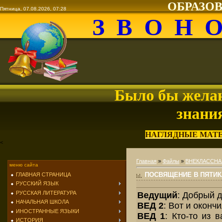
ОБРАЗО
Пятница, 07.08.2026, 07:28
З В О Н 
Было бы желан
знани
НАГЛЯДНЫЕ МАТ
<
Главная
»
Файлы
»
ВНЕКЛАССНА
меню сайта
ПОСВЯЩЕНИЕ В ПЯТИ
ГЛАВНАЯ СТРАНИЦА
РУССКИЙ ЯЗЫК
РУССКАЯ ЛИТЕРАТУРА
Ведущий
: Добрый д
НАЧАЛЬНАЯ ШКОЛА
ВЕД 2
: Вот и оконч
ИНОСТРАННЫЕ ЯЗЫКИ
ВЕД 1
: Кто-то из 
ИСТОРИЯ