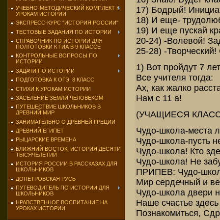
17) Бодрый! Инициа
УЧЕБНО-МЕТОДИЧЕСКИЙ КОМПЛЕКТ К
УРОКАМ ИСТОРИИ
18) И еще- трудолю
ЭКСПРЕСС-КУРС "ИСТОРИЯ РОССИИ"
19) И еще пускай к
ТЕСТОВЫЕ ЗАДАНИЯ ПО ИСТОРИИ
20-24) -Волевой! З
СПРАВОЧНИК ПО ИСТОРИИ ДЛЯ
ПОЛГОТОВКИ К ГИА В 9 КЛАССЕ
25-28) -Творческий
КОНТРОЛЬНЫЕ ВОПРОСЫ ПО
ИСТОРИИ
1) Вот пройдут 7 ле
ЗАДАЧИ ПО ИСТОРИИ
Все учителя тогда:
ПОДГОТОВКА К ОГЭ. 8 КЛАСС
Ах, как жалко расст
СТИХИ К УРОКАМ ИСТОРИИ
Нам с 11 а!
ЗАСЕЛЕНИЕ ЗЕМЛИ ЧЕЛОВЕКОМ
ПУТЕШЕСТВИЕ ШКОЛЬНИКОВ В
(УЧАЩИЕСЯ КЛАССА
ДРЕВНИЙ МИР
ЗАНИМАТЕЛЬНО О ДРЕВНЕЙ ГРЕЦИИ
Чудо-школа-места л
ДРЕВНИЙ ЕГИПЕТ
Чудо-школа-пусть не
РЫЦАРСКИЕ ВРЕМЕНА
БЛИЖНИЙ ВОСТОК. ИСТОРИЯ ДЕСЯТИ
Чудо-школа! Кто зде
ТЫСЯЧЕЛЕТИЙ
Чудо-школа! Не забу
ИСТОРИЯ РОССИИ В РАССКАЗАХ ДЛЯ
ШКОЛЬНИКОВ
ПРИПЕВ: Чудо-школ
ДОПЕТРОВСКАЯ РУСЬ
Мир сердечный и ве
ПУТЕВОДИТЕЛЬ ПО ИСТОРИИ ДЛЯ
Чудо-школа двери н
ШКОЛЬНИКОВ
Наше счастье здесь 
НРАВСТВЕННОЕ ВОСПИТАНИЕ НА
УРОКАХ ИСТОРИИ
Познакомиться, Сд