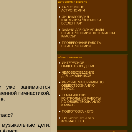
астрономия в школе
КАРТОЧКИ ПО
АСТРОНОМИИ
ЭНЦИКЛОПЕДИЯ
ШКОЛЬНИКА "КОСМОС И
ВСЕЛЕННАЯ"
ЗАДАЧИ ДЛЯ ОЛИМПИАДЫ
ПО АСТРОНОМИИ. 10-11 КЛАССЫ
КЛАССЫ"
ПРОВЕРОЧНЫЕ РАБОТЫ
ПО АСТРОНОМИИ
обществознание
ИНТЕРЕСНОЕ
ОБЩЕСТВОВЕДЕНИЕ
ЧЕЛОВЕКОВЕДЕНИЕ
ДЛЯ ШКОЛЬНИКОВ
РАБОЧИЕ МАТЕРИАЛЫ ПО
ОБЩЕСТВОЗНАНИЮ.
е уже занимаются
8 КЛАСС
венной гимнастикой.
ТЕМАТИЧЕСКИЕ
е.
КОНТРОЛЬНЫЕ РАБОТЫ
ПО ОБЩЕСТВОЗНАНИЮ.
8 КЛАСС
ПОДГОТОВКА К ЕГЭ
ласс?
ТИПОВЫЕ ТЕСТЫ В
ФОРМАТЕ ЕГЭ
, музыкальные дети,
м Алиса.