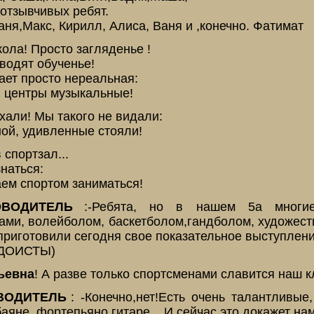
 отзывчивых ребят.
аня,Макс, Кирилл, Алиса, Ваня и ,конечно. Фатимат
кола! Просто загляденье !
водят обученье!
ает просто нереальная:
 центры музыкальные!
хали! Мы такого не видали:
ной, удивленные стояли!
 спортзал...
наться:
аем спортом заниматься!
ВОДИТЕЛЬ
:-Ребята, но в нашем 5а многи
ми, волейболом, баскетболом,гандболом, художест
риготовили сегодня свое показательное выступлени
ДОИСТЫ)
ьевна
! А разве только спортсменами славится наш к
ВОДИТЕЛЬ
: -Конечно,нет!Есть очень талантливые
аяне, фортепьяно,гитаре... И сейчас это докажет на