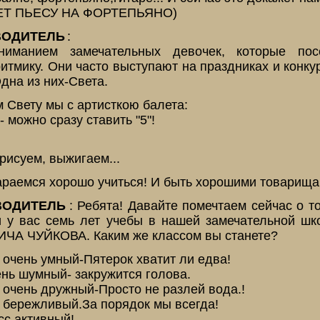
Т ПЬЕСУ НА ФОРТЕПЬЯНО)
ВОДИТЕЛЬ
:
ниманием замечательных девочек, которые п
итмику. Они часто выступают на праздниках и конку
дна из них-Света.
м Свету мы с артисткою балета:
- можно сразу ставить "5"!
рисуем, выжигаем...
стараемся хорошо учиться! И быть хорошими товарища
ВОДИТЕЛЬ
: Ребята! Давайте помечтаем сейчас о т
и у вас семь лет учебы в нашей замечательной ш
А ЧУЙКОВА. Каким же классом вы станете?
 очень умный-Пятерок хватит ли едва!
ень шумный- закружится голова.
т очень дружный-Просто не разлей вода.!
т бережливый.За порядок мы всегда!
сс активный!