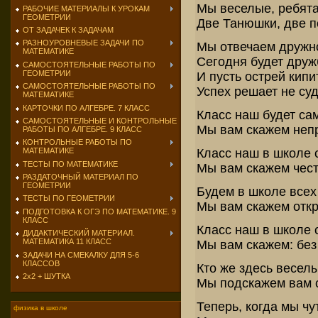
Мы веселые, ребята
РАБОЧИЕ МАТЕРИАЛЫ К УРОКАМ
ГЕОМЕТРИИ
Две Танюшки, две п
ОТ ЗАДАЧЕК К ЗАДАЧАМ
РАЗНОУРОВНЕВЫЕ ЗАДАЧИ ПО
Мы отвечаем дружно
МАТЕМАТИКЕ
Сегодня будет друж
САМОСТОЯТЕЛЬНЫЕ РАБОТЫ ПО
ГЕОМЕТРИИ
И пусть острей кипи
САМОСТОЯТЕЛЬНЫЕ РАБОТЫ ПО
Успех решает не суд
МАТЕМАТИКЕ
КАРТОЧКИ ПО АЛГЕБРЕ. 7 КЛАСС
Класс наш будет са
САМОСТОЯТЕЛЬНЫЕ И КОНТРОЛЬНЫЕ
Мы вам скажем непр
РАБОТЫ ПО АЛГЕБРЕ. 9 КЛАСС
КОНТРОЛЬНЫЕ РАБОТЫ ПО
Класс наш в школе 
МАТЕМАТИКЕ
ТЕСТЫ ПО МАТЕМАТИКЕ
Мы вам скажем честн
РАЗДАТОЧНЫЙ МАТЕРИАЛ ПО
ГЕОМЕТРИИ
Будем в школе всех 
ТЕСТЫ ПО ГЕОМЕТРИИ
Мы вам скажем откр
ПОДГОТОВКА К ОГЭ ПО МАТЕМАТИКЕ. 9
КЛАСС
Класс наш в школе 
ДИДАКТИЧЕСКИЙ МАТЕРИАЛ.
МАТЕМАТИКА 11 КЛАСС
Мы вам скажем: без
ЗАДАЧИ НА СМЕКАЛКУ ДЛЯ 5-6
КЛАССОВ
Кто же здесь весел
2х2 + ШУТКА
Мы подскажем вам с
Теперь, когда мы чу
физика в школе