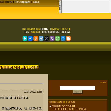
Вас
Гость
|
Регистрация
|
Вход
Вы вошли как
Гость
| Группа "
Гости
" |
RSS
Главная
|
Мой профиль
|
Выход
АРЕННЫМИ ДЕТЬМИ
поиск
03.04.2012, 20:58
ителя и гости.
информатика в школе
ЭНЦИКЛОПЕДИЯ
отдыхать, а кто-то,
ПРОФЕССОРА ФОРТРАНА