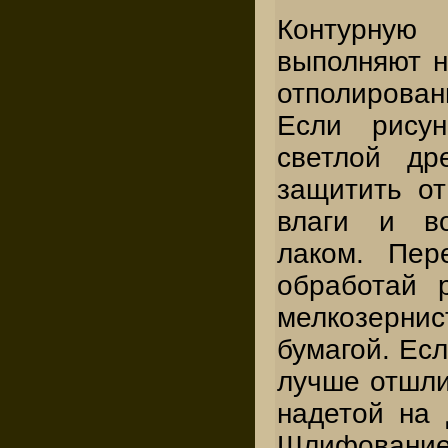
Контурну
выполняют н
отполирова
Если рисун
светлой др
защитить от
влаги и во
лаком. Пер
обработай 
мелкозерн
бумагой. Есл
лучше отшли
надетой на 
Шлифовани