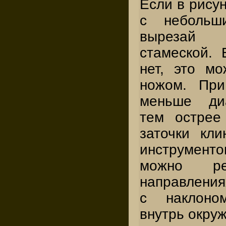
Если в рису
с небольши
вырезай 
стамеской.
нет, это м
ножом. При
меньше диа
тем острее
заточки кли
инструмент
можно р
направлениях
с наклоно
внутрь окруж