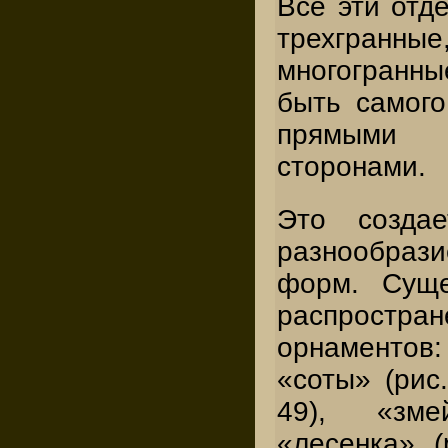
Все эти отд
трехгранные
многогранн
быть самого
прямыми
сторонами.
Это созда
разнообраз
форм. Суще
распростр
орнаментов: 
«соты» (рис.
49), «зме
«лесенка» (