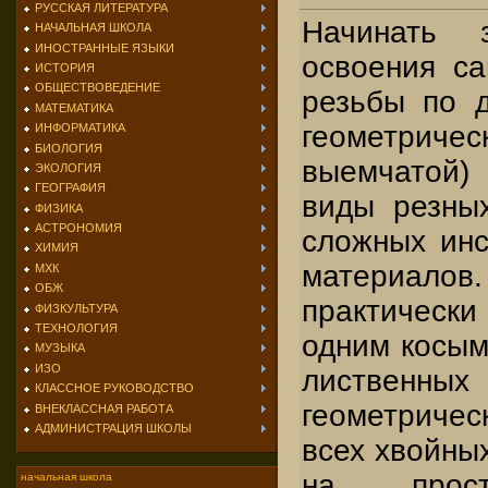
РУССКАЯ ЛИТЕРАТУРА
Начинать 
НАЧАЛЬНАЯ ШКОЛА
ИНОСТРАННЫЕ ЯЗЫКИ
освоения с
ИСТОРИЯ
ОБЩЕСТВОВЕДЕНИЕ
резьбы по д
МАТЕМАТИКА
геометриче
ИНФОРМАТИКА
БИОЛОГИЯ
выемчатой) 
ЭКОЛОГИЯ
ГЕОГРАФИЯ
виды резны
ФИЗИКА
АСТРОНОМИЯ
сложных инс
ХИМИЯ
материалов.
МХК
ОБЖ
практическ
ФИЗКУЛЬТУРА
ТЕХНОЛОГИЯ
одним косым
МУЗЫКА
ИЗО
лиственн
КЛАССНОЕ РУКОВОДСТВО
геометриче
ВНЕКЛАССНАЯ РАБОТА
АДМИНИСТРАЦИЯ ШКОЛЫ
всех хвойны
на прост
начальная школа