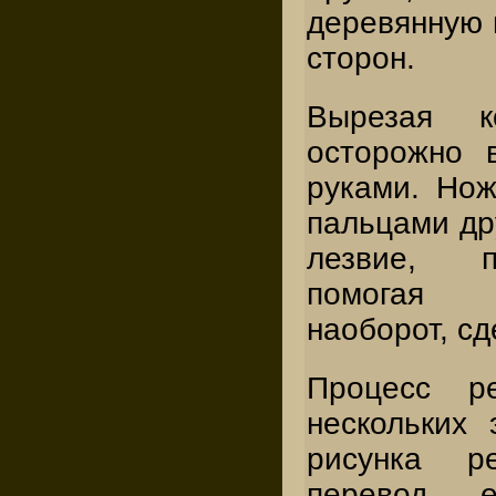
деревянную 
сторон.
Вырезая ко
осторожно 
руками. Нож
пальцами др
лезвие, п
помогая 
наоборот, сд
Процесс р
нескольких 
рисунка ре
перевод 