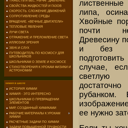
лиственные
ТЯЖЕСТЬ И ВЕС. РЫЧАГ. ДАВЛЕНИЕ
СВОЙСТВА ЖИДКОСТЕЙ И ГАЗОВ
липа, осин
СКОРОСТЬ. СЛОЖЕНИЕ ДВИЖЕНИЙ
СОПРОТИВЛЕНИЕ СРЕДЫ
Хвойные по
ВРАЩЕНИЕ. «ВЕЧНЫЕ ДВИГАТЕЛИ»
ТЕПЛОВЫЕ ЯВЛЕНИЯ
почти не
ЛУЧИ СВЕТА
Древесину п
ОТРАЖЕНИЕ И ПРЕЛОМЛЕНИЕ СВЕТА
ИЛЛЮЗИИ ЗРЕНИЯ
и без по
ЗВУК И СЛУХ
ПУТЕВОДИТЕЛЬ ПО КОСМОСУ ДЛЯ
подготовить
ШКОЛЬНИКОВ
ШКОЛЬНИКАМ О ЗЕМЛЕ И КОСМОСЕ
случае, ес
СТИХОТВОРЕНИЯ К УРОКАМ ФИЗИКИ И
АСТРОНОМИИ
светлую 
достаточ
химия в школе
ИСТОРИЯ ХИМИИ
рубанком.
ХИМИЯ - ЭТО ИНТЕРЕСНО
ШКОЛЬНИКАМ О ПРЕВРАЩЕНИИ
изображени
ЭЛЕМЕНТОВ
МИР, СОЗДАННЫЙ ХИМИКАМИ
ее нужно зат
РАБОЧИЕ МАТЕРИАЛЫ К УРОКАМ
ХИМИИ
РАСЧЕТНЫЕ ЗАДАЧИ ПО ХИМИИ
Если ты хоч
ЗАДАЧИ ПОВЫШЕННОЙ ТРУДНОСТИ