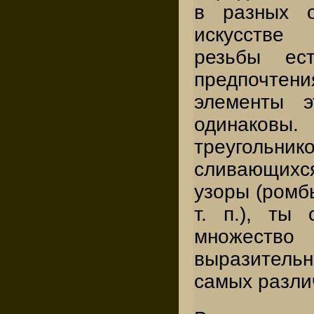
в разных о
искусстве
резьбы ест
предпочтен
элементы э
одинаков
треугольн
сливающих
узоры (ромбы
т. п.), ты
множест
выразитель
самых разли