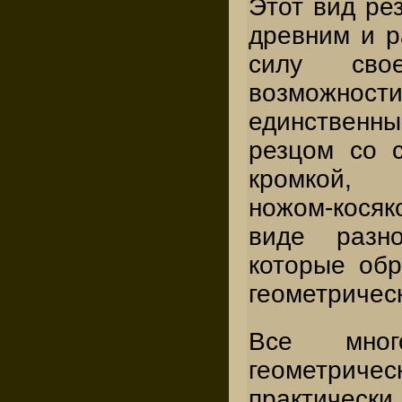
Этот вид ре
древним и р
силу сво
возможност
единственн
резцом со 
кромкой,
ножом-кося
виде разно
которые обр
геометричес
Все мног
геометри
практиче