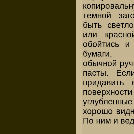
копировал
темной заг
быть светло
или красн
обойтись и
бумаги, в
обычной руч
пасты. Есл
придавить 
поверхно
углубленны
хорошо видн
По ним и вед