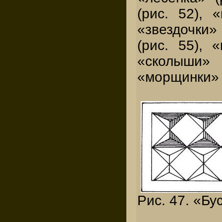
(рис. 52), «
«звездочки» 
(рис. 55), «
«сколыш
«морщинки» (
Рис. 47. «Бу