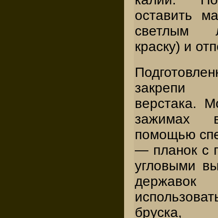
оставить м
светлым л
краску) и от
Подготовлен
закрепи 
верстака. М
зажимах 
помощью сп
— планок с 
угловыми вы
держав
использов
бруска