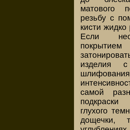
матового п
резьбу с п
кисти жидко
Если нео
покрытием
затониров
изделия с
шлифова
интенсивнос
самой раз
подкраски
глухого темн
дощечки,
углублениях.