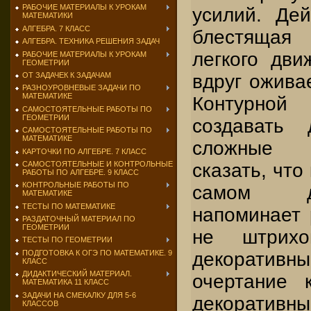
РАБОЧИЕ МАТЕРИАЛЫ К УРОКАМ
усилий. Дей
МАТЕМАТИКИ
АЛГЕБРА. 7 КЛАСС
блестящая
АЛГЕБРА. ТЕХНИКА РЕШЕНИЯ ЗАДАЧ
легкого дви
РАБОЧИЕ МАТЕРИАЛЫ К УРОКАМ
ГЕОМЕТРИИ
вдруг ожива
ОТ ЗАДАЧЕК К ЗАДАЧАМ
РАЗНОУРОВНЕВЫЕ ЗАДАЧИ ПО
МАТЕМАТИКЕ
Контурно
САМОСТОЯТЕЛЬНЫЕ РАБОТЫ ПО
ГЕОМЕТРИИ
создавать
САМОСТОЯТЕЛЬНЫЕ РАБОТЫ ПО
МАТЕМАТИКЕ
сложные 
КАРТОЧКИ ПО АЛГЕБРЕ. 7 КЛАСС
сказать, что
САМОСТОЯТЕЛЬНЫЕ И КОНТРОЛЬНЫЕ
РАБОТЫ ПО АЛГЕБРЕ. 9 КЛАСС
КОНТРОЛЬНЫЕ РАБОТЫ ПО
самом д
МАТЕМАТИКЕ
ТЕСТЫ ПО МАТЕМАТИКЕ
напоминает 
РАЗДАТОЧНЫЙ МАТЕРИАЛ ПО
ГЕОМЕТРИИ
не штрихо
ТЕСТЫ ПО ГЕОМЕТРИИ
декоратив
ПОДГОТОВКА К ОГЭ ПО МАТЕМАТИКЕ. 9
КЛАСС
ДИДАКТИЧЕСКИЙ МАТЕРИАЛ.
очертание 
МАТЕМАТИКА 11 КЛАСС
ЗАДАЧИ НА СМЕКАЛКУ ДЛЯ 5-6
декоратив
КЛАССОВ