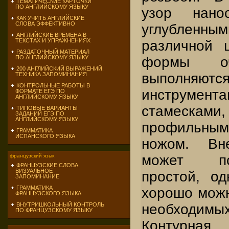
ТЕМАТИЧЕСКИЕ КАРТОЧКИ
ПО АНГЛИЙСКОМУ ЯЗЫКУ
узор нано
КАК УЧИТЬ АНГЛИЙСКИЕ
СЛОВА ЭФФЕКТИВНО
углубле
АНГЛИЙСКИЕ ВРЕМЕНА В
ТЕКСТАХ И УПРАЖНЕНИЯХ
различной 
РАЗДАТОЧНЫЙ МАТЕРИАЛ
формы оч
ПО АНГЛИЙСКОМУ ЯЗЫКУ
200 АНГЛИЙСКИЙ ВЫРАЖЕНИЙ.
выполня
ТЕХНИКА ЗАПОМИНАНИЯ
КОНТРОЛЬНЫЕ РАБОТЫ В
инструмент
ФОРМАТЕ ЕГЭ ПО
АНГЛИЙСКОМУ ЯЗЫКУ
стамеска
ТИПОВЫЕ ВАРИАНТЫ
ЗАДАНИЙ ЕГЭ ПО
АНГЛИЙСКОМУ ЯЗЫКУ
профильным
ГРАММАТИКА
ИСПАНСКОГО ЯЗЫКА
ножом. Вн
может по
французский язык
ФРАНЦУЗСКИЕ СЛОВА.
ВИЗУАЛЬНОЕ
простой, о
ЗАПОМИНАНИЕ
ГРАММАТИКА
хорошо можн
ФРАНЦУЗСКОГО ЯЗЫКА
необход
ВНУТРИШКОЛЬНЫЙ КОНТРОЛЬ
ПО ФРАНЦУЗСКОМУ ЯЗЫКУ
Контурна