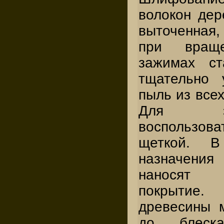
волокон дер
выточенная,
при вращ
зажимах ст
тщательно 
пыль из всех
Для э
воспольз
щеткой. В
назначения
наносят 
покрытие
древесины 
до блеск