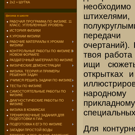
2х2 + ШУТКА
необходи
штихелями,
физика в школе
РАБОЧАЯ ПРОГРАММА ПО ФИЗИКЕ. 11
полукруглы
КЛАСС. УГЛУБЛЕННЫЙ УРОВЕНЬ
ИСТОРИЯ ФИЗИКИ
передач
К УРОКАМ ФИЗИКИ
РАБОЧИЕ МАТЕРИАЛЫ К УРОКАМ
очертаний).
ФИЗИКИ
КОНТРОЛЬНЫЕ РАБОТЫ ПО ФИЗИКЕ В
твоя работа
НОВОМ ФОРМАТЕ
РАЗДАТОЧНЫЙ МАТЕРИАЛ ПО ФИЗИКЕ
ищи сюжет
ФИЗИЧЕСКИЕ ДЕМОНСТРАЦИИ
открытках 
ФИЗИКА. ТЕОРИЯ И ПРИМЕРЫ
РЕШЕНИЯ ЗАДАЧ
УЧИМСЯ РЕШАТЬ ЗАДАЧИ ПО ФИЗИКЕ
иллюстриро
ТЕСТЫ ПО ФИЗИКЕ
народном
САМОСТОЯТЕЛЬНЫЕ РАБОТЫ ПО
ФИЗИКЕ
прикладн
ДИАГНОСТИЧЕСКИЕ РАБОТЫ ПО
ФИЗИКЕ
специальных
ФИЗИКА В КОМИКСАХ
ТРЕНИРОВОЧНЫЕ ЗАДАНИЯ ДЛЯ
ПОДГОТОВКИ К ГИА
ПОДГОТОВКА К ЕГЭ ПО ФИЗИКЕ
Для контурн
ЗАГАДКИ ПРОСТОЙ ВОДЫ