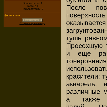
Онлайн всего:
1
После пов
Гостей:
1
Пользователей:
0
поверхно
форма входа
Войти через uID
оказывае
Старая форма входа
загрунтова
тушь равном
Просохшую 
и еще раз
тониро
использов
красители: т
акварель, 
различные м
а также м
калий. По