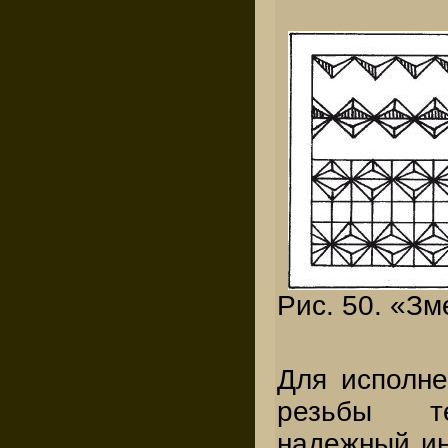
Рис. 50. «Зм
Для исполне
резьбы т
надежный ин