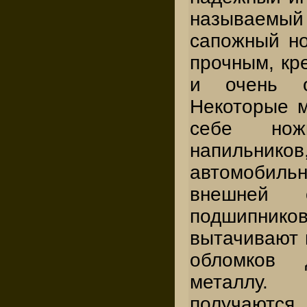
называе
сапожный н
прочным, кр
и очень о
Некоторые м
себе но
напильн
автомобил
внешней 
подшипн
вытачивают 
обломков
металлу.
получаются 