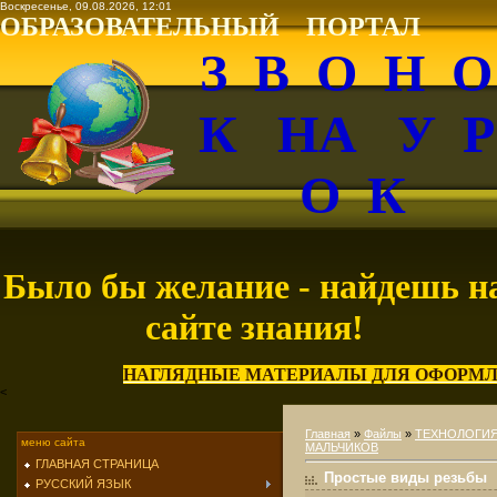
Воскресенье, 09.08.2026, 12:01
ОБРАЗОВАТЕЛЬНЫЙ ПОРТАЛ
З В О Н 
К НА У 
О К
Было бы желание - найдешь н
сайте знания!
НАГЛЯДНЫЕ МАТЕРИАЛЫ ДЛЯ ОФОРМЛ
<
Главная
»
Файлы
»
ТЕХНОЛОГИ
меню сайта
МАЛЬЧИКОВ
ГЛАВНАЯ СТРАНИЦА
Простые виды резьбы
РУССКИЙ ЯЗЫК