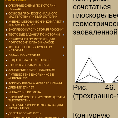
история в школе
сочетаться
ОПОРНЫЕ СХЕМЫ ПО ИСТОРИИ
РОССИИ
плоскоре
ОСНОВЫ ПРОФЕССИОНАЛЬНОГО
МАСТЕРСТВА УЧИТЕЛЯ ИСТОРИИ
геометриче
УЧЕБНО-МЕТОДИЧЕСКИЙ КОМПЛЕКТ К
УРОКАМ ИСТОРИИ
заоваленной
ЭКСПРЕСС-КУРС "ИСТОРИЯ РОССИИ"
ТЕСТОВЫЕ ЗАДАНИЯ ПО ИСТОРИИ
СПРАВОЧНИК ПО ИСТОРИИ ДЛЯ
ПОЛГОТОВКИ К ГИА В 9 КЛАССЕ
КОНТРОЛЬНЫЕ ВОПРОСЫ ПО
ИСТОРИИ
ЗАДАЧИ ПО ИСТОРИИ
ПОДГОТОВКА К ОГЭ. 8 КЛАСС
СТИХИ К УРОКАМ ИСТОРИИ
ЗАСЕЛЕНИЕ ЗЕМЛИ ЧЕЛОВЕКОМ
ПУТЕШЕСТВИЕ ШКОЛЬНИКОВ В
ДРЕВНИЙ МИР
ЗАНИМАТЕЛЬНО О ДРЕВНЕЙ ГРЕЦИИ
Рис. 46.
ДРЕВНИЙ ЕГИПЕТ
РЫЦАРСКИЕ ВРЕМЕНА
(трехгранно
БЛИЖНИЙ ВОСТОК. ИСТОРИЯ ДЕСЯТИ
ТЫСЯЧЕЛЕТИЙ
ИСТОРИЯ РОССИИ В РАССКАЗАХ ДЛЯ
ШКОЛЬНИКОВ
Контурну
ДОПЕТРОВСКАЯ РУСЬ