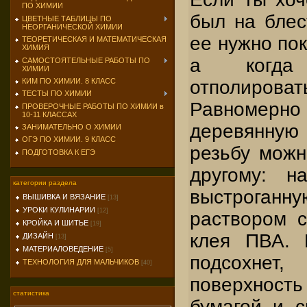
ПО ХИМИИ
был на блес
ЦВЕТНЫЕ ТАБЛИЦЫ ПО
НЕОРГАНИЧЕСКОЙ ХИМИИ
ее нужно по
ТЕОРЕТИЧЕСКАЯ И МАТЕМАТИЧЕСКАЯ
ХИМИЯ
а когда
САМОСТОЯТЕЛЬНЫЕ РАБОТЫ ПО
ХИМИИ
отполиро
КИМ ПО ХИМИИ. 8 КЛАСС
ТЕСТЫ ПО ХИМИИ
Равномерн
ПРОВЕРОЧНЫЕ РАБОТЫ ПО ХИМИИ в
10-11 КЛАССАХ
деревянную
ЗАНИМАТЕЛЬНО О ХИМИИ
ОГЭ ПО ХИМИИ. 9 КЛАСС
резьбу можн
ПОДГОТОВКА К ЕГЭ
другому: н
категории раздела
выстроганну
ВЫШИВКА И ВЯЗАНИЕ
[13]
УРОКИ КУЛИНАРИИ
[12]
раствором с
КРОЙКА И ШИТЬЕ
[19]
клея ПВА. 
ДИЗАЙН
[13]
МАТЕРИАЛОВЕДЕНИЕ
[5]
подсохн
ТЕХНОЛОГИЯ ДЛЯ МАЛЬЧИКОВ
[40]
поверхност
статистика
бумагой и с