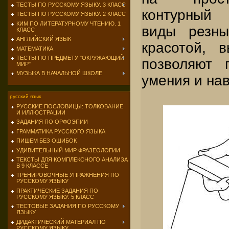
ТЕСТЫ ПО РУССКОМУ ЯЗЫКУ. 3 КЛАСС
контурный 
ТЕСТЫ ПО РУССКОМУ ЯЗЫКУ. 2 КЛАСС
КИМ ПО ЛИТЕРАТУРНОМУ ЧТЕНИЮ. 1
виды резны
КЛАСС
АНГЛИЙСКИЙ ЯЗЫК
красотой, 
МАТЕМАТИКА
ТЕСТЫ ПО ПРЕДМЕТУ "ОКРУЖАЮЩИЙ
позволяют 
МИР"
МУЗЫКА В НАЧАЛЬНОЙ ШКОЛЕ
умения и на
русский язык
РУССКИЕ ПОСЛОВИЦЫ: ТОЛКОВАНИЕ
И ИЛЛЮСТРАЦИИ
ЗАДАНИЯ ПО ОРФОЭПИИ
ГРАММАТИКА РУССКОГО ЯЗЫКА
ПИШЕМ БЕЗ ОШИБОК
УДИВИТЕЛЬНЫЙ МИР ФРАЗЕОЛОГИИ
ТЕКСТЫ ДЛЯ КОМПЛЕКСНОГО АНАЛИЗА
В 9 КЛАССЕ
ТРЕНИРОВОЧНЫЕ УПРАЖНЕНИЯ ПО
РУССКОМУ ЯЗЫКУ
ПРАКТИЧЕСКИЕ ЗАДАНИЯ ПО
РУССКОМУ ЯЗЫКУ. 5 КЛАСС
ТЕСТОВЫЕ ЗАДАНИЯ ПО РУССКОМУ
ЯЗЫКУ
ДИДАКТИЧЕСКИЙ МАТЕРИАЛ ПО
РУССКОМУ ЯЗЫКУ