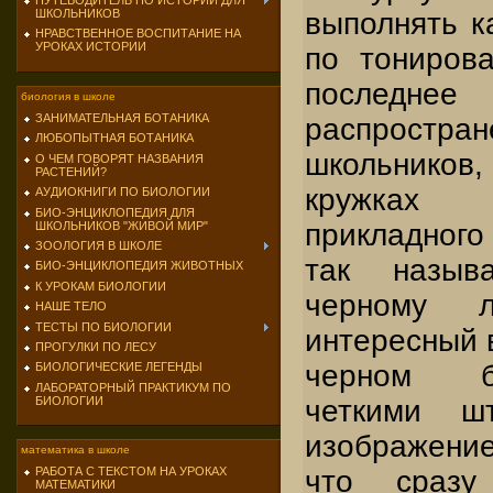
ПУТЕВОДИТЕЛЬ ПО ИСТОРИИ ДЛЯ
выполнять ка
ШКОЛЬНИКОВ
НРАВСТВЕННОЕ ВОСПИТАНИЕ НА
УРОКАХ ИСТОРИИ
по тониров
последне
биология в школе
ЗАНИМАТЕЛЬНАЯ БОТАНИКА
распрост
ЛЮБОПЫТНАЯ БОТАНИКА
школьников
О ЧЕМ ГОВОРЯТ НАЗВАНИЯ
РАСТЕНИЙ?
кружках
АУДИОКНИГИ ПО БИОЛОГИИ
БИО-ЭНЦИКЛОПЕДИЯ ДЛЯ
прикладного 
ШКОЛЬНИКОВ "ЖИВОЙ МИР"
ЗООЛОГИЯ В ШКОЛЕ
так назыв
БИО-ЭНЦИКЛОПЕДИЯ ЖИВОТНЫХ
К УРОКАМ БИОЛОГИИ
черному 
НАШЕ ТЕЛО
ТЕСТЫ ПО БИОЛОГИИ
интересный в
ПРОГУЛКИ ПО ЛЕСУ
черном б
БИОЛОГИЧЕСКИЕ ЛЕГЕНДЫ
ЛАБОРАТОРНЫЙ ПРАКТИКУМ ПО
четкими шт
БИОЛОГИИ
изображени
математика в школе
что сразу
РАБОТА С ТЕКСТОМ НА УРОКАХ
МАТЕМАТИКИ