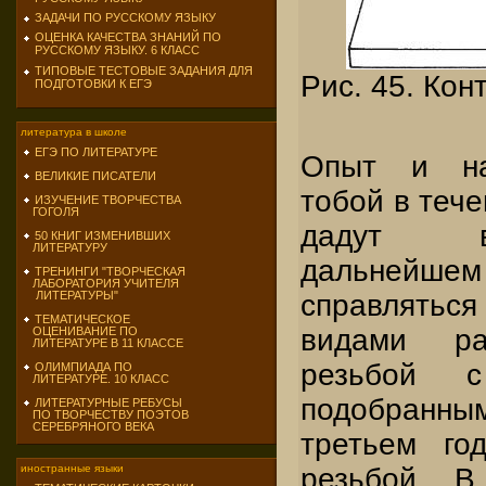
ЗАДАЧИ ПО РУССКОМУ ЯЗЫКУ
ОЦЕНКА КАЧЕСТВА ЗНАНИЙ ПО
РУССКОМУ ЯЗЫКУ. 6 КЛАСС
ТИПОВЫЕ ТЕСТОВЫЕ ЗАДАНИЯ ДЛЯ
Рис. 45. Кон
ПОДГОТОВКИ К ЕГЭ
литература в школе
ЕГЭ ПО ЛИТЕРАТУРЕ
Опыт и на
ВЕЛИКИЕ ПИСАТЕЛИ
тобой в тече
ИЗУЧЕНИЕ ТВОРЧЕСТВА
ГОГОЛЯ
дадут в
50 КНИГ ИЗМЕНИВШИХ
ЛИТЕРАТУРУ
дальне
ТРЕНИНГИ "ТВОРЧЕСКАЯ
ЛАБОРАТОРИЯ УЧИТЕЛЯ
справлятьс
ЛИТЕРАТУРЫ"
ТЕМАТИЧЕСКОЕ
видами ра
ОЦЕНИВАНИЕ ПО
ЛИТЕРАТУРЕ В 11 КЛАССЕ
резьбой 
ОЛИМПИАДА ПО
ЛИТЕРАТУРЕ. 10 КЛАСС
подобран
ЛИТЕРАТУРНЫЕ РЕБУСЫ
ПО ТВОРЧЕСТВУ ПОЭТОВ
СЕРЕБРЯНОГО ВЕКА
третьем го
резьбой. В
иностранные языки