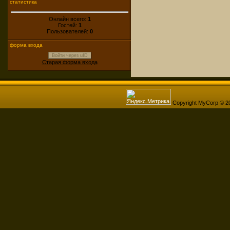
статистика
Онлайн всего:
1
Гостей:
1
Пользователей:
0
форма входа
Войти через uID
Старая форма входа
Copyright MyCorp © 2