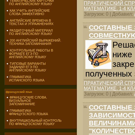
ТЕМАТИЧЕСКИЕ КАРТОЧКИ
ПРАКТИЧЕСКИЙ СПР
ПО АНГЛИЙСКОМУ ЯЗЫКУ
МАТЕМАТИКЕ. 1-4 К
КАК УЧИТЬ АНГЛИЙСКИЕ
Загрузок: 0 | Добавил:
СЛОВА ЭФФЕКТИВНО
АНГЛИЙСКИЕ ВРЕМЕНА В
ТЕКСТАХ И УПРАЖНЕНИЯХ
СОСТАВНЫЕ 
РАЗДАТОЧНЫЙ МАТЕРИАЛ
СОВМЕСТНУЮ
ПО АНГЛИЙСКОМУ ЯЗЫКУ
200 АНГЛИЙСКИЙ ВЫРАЖЕНИЙ.
Реша
ТЕХНИКА ЗАПОМИНАНИЯ
КОНТРОЛЬНЫЕ РАБОТЫ В
ниж
ФОРМАТЕ ЕГЭ ПО
АНГЛИЙСКОМУ ЯЗЫКУ
закр
ТИПОВЫЕ ВАРИАНТЫ
ЗАДАНИЙ ЕГЭ ПО
АНГЛИЙСКОМУ ЯЗЫКУ
полученных 
ГРАММАТИКА
ИСПАНСКОГО ЯЗЫКА
ПРАКТИЧЕСКИЙ СПР
МАТЕМАТИКЕ. 1-4 К
французский язык
Загрузок: 0 | Добавил:
ФРАНЦУЗСКИЕ СЛОВА.
ВИЗУАЛЬНОЕ
ЗАПОМИНАНИЕ
СОСТАВНЫЕ 
ГРАММАТИКА
ЗАВИСИМОС
ФРАНЦУЗСКОГО ЯЗЫКА
ВНУТРИШКОЛЬНЫЙ КОНТРОЛЬ
ВЕЛИЧИНАМИ
ПО ФРАНЦУЗСКОМУ ЯЗЫКУ
"КОЛИЧЕСТВО