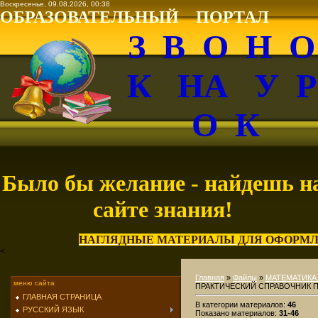
Воскресенье, 09.08.2026, 00:38
ОБРАЗОВАТЕЛЬНЫЙ ПОРТАЛ
З В О Н 
К НА У 
О К
Было бы желание - найдешь н
сайте знания!
НАГЛЯДНЫЕ МАТЕРИАЛЫ ДЛЯ ОФОРМЛ
<
Главная
»
Файлы
»
МАТЕМАТИКА
меню сайта
ПРАКТИЧЕСКИЙ СПРАВОЧНИК П
ГЛАВНАЯ СТРАНИЦА
В категории материалов
:
46
РУССКИЙ ЯЗЫК
Показано материалов
:
31-46