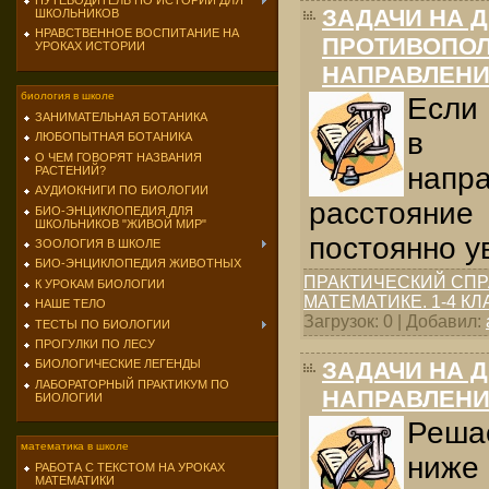
ПУТЕВОДИТЕЛЬ ПО ИСТОРИИ ДЛЯ
ЗАДАЧИ НА 
ШКОЛЬНИКОВ
НРАВСТВЕННОЕ ВОСПИТАНИЕ НА
ПРОТИВОПО
УРОКАХ ИСТОРИИ
НАПРАВЛЕН
биология в школе
Если 
ЗАНИМАТЕЛЬНАЯ БОТАНИКА
в п
ЛЮБОПЫТНАЯ БОТАНИКА
О ЧЕМ ГОВОРЯТ НАЗВАНИЯ
нап
РАСТЕНИЙ?
АУДИОКНИГИ ПО БИОЛОГИИ
расстояние
БИО-ЭНЦИКЛОПЕДИЯ ДЛЯ
ШКОЛЬНИКОВ "ЖИВОЙ МИР"
постоянно у
ЗООЛОГИЯ В ШКОЛЕ
БИО-ЭНЦИКЛОПЕДИЯ ЖИВОТНЫХ
ПРАКТИЧЕСКИЙ СПР
К УРОКАМ БИОЛОГИИ
МАТЕМАТИКЕ. 1-4 К
НАШЕ ТЕЛО
Загрузок: 0 | Добавил:
ТЕСТЫ ПО БИОЛОГИИ
ПРОГУЛКИ ПО ЛЕСУ
ЗАДАЧИ НА 
БИОЛОГИЧЕСКИЕ ЛЕГЕНДЫ
ЛАБОРАТОРНЫЙ ПРАКТИКУМ ПО
НАПРАВЛЕН
БИОЛОГИИ
Реша
математика в школе
ниж
РАБОТА С ТЕКСТОМ НА УРОКАХ
МАТЕМАТИКИ