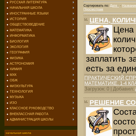
РУССКАЯ ЛИТЕРАТУРА
Сортировать по
:
Дате
·
Названи
НАЧАЛЬНАЯ ШКОЛА
Просмотрам
ИНОСТРАННЫЕ ЯЗЫКИ
ЦЕНА, КОЛИ
ИСТОРИЯ
ОБЩЕСТВОВЕДЕНИЕ
Цен
МАТЕМАТИКА
ИНФОРМАТИКА
кол
БИОЛОГИЯ
кот
ЭКОЛОГИЯ
ГЕОГРАФИЯ
заплатить за
ФИЗИКА
АСТРОНОМИЯ
есть за еди
ХИМИЯ
МХК
ПРАКТИЧЕСКИЙ СПР
ОБЖ
МАТЕМАТИКЕ. 1-4 К
ФИЗКУЛЬТУРА
Загрузок: 0 | Добавил:
ТЕХНОЛОГИЯ
МУЗЫКА
РЕШЕНИЕ СО
ИЗО
КЛАССНОЕ РУКОВОДСТВО
Сос
ВНЕКЛАССНАЯ РАБОТА
сост
АДМИНИСТРАЦИЯ ШКОЛЫ
прос
начальная школа