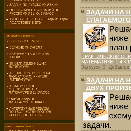
ЗАДАЧИ ПО РУССКОМУ ЯЗЫКУ
ОЦЕНКА КАЧЕСТВА ЗНАНИЙ ПО
ЗАДАЧИ НА 
РУССКОМУ ЯЗЫКУ. 6 КЛАСС
СЛАГАЕМОГО
ТИПОВЫЕ ТЕСТОВЫЕ ЗАДАНИЯ ДЛЯ
ПОДГОТОВКИ К ЕГЭ
Реша
ниже 
литература в школе
ЕГЭ ПО ЛИТЕРАТУРЕ
план 
ВЕЛИКИЕ ПИСАТЕЛИ
ИЗУЧЕНИЕ ТВОРЧЕСТВА
ПРАКТИЧЕСКИЙ СПР
ГОГОЛЯ
МАТЕМАТИКЕ. 1-4 К
50 КНИГ ИЗМЕНИВШИХ
Загрузок: 0 | Добавил:
ЛИТЕРАТУРУ
ТРЕНИНГИ "ТВОРЧЕСКАЯ
ЛАБОРАТОРИЯ УЧИТЕЛЯ
ЗАДАЧИ НА 
ЛИТЕРАТУРЫ"
ДВУХ ПРОИЗ
ТЕМАТИЧЕСКОЕ
ОЦЕНИВАНИЕ ПО
ЛИТЕРАТУРЕ В 11 КЛАССЕ
Реша
ОЛИМПИАДА ПО
ЛИТЕРАТУРЕ. 10 КЛАСС
ниже 
ЛИТЕРАТУРНЫЕ РЕБУСЫ
ПО ТВОРЧЕСТВУ ПОЭТОВ
схему
СЕРЕБРЯНОГО ВЕКА
задачи.
иностранные языки