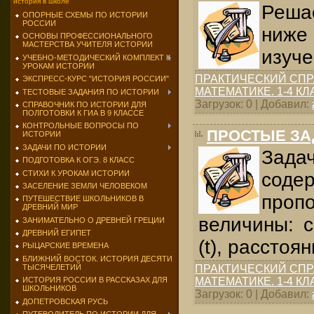
история в школе
Реша
ОПОРНЫЕ СХЕМЫ ПО ИСТОРИИ
РОССИИ
ниже
ОСНОВЫ ПРОФЕССИОНАЛЬНОГО
МАСТЕРСТВА УЧИТЕЛЯ ИСТОРИИ
изуче
УЧЕБНО-МЕТОДИЧЕСКИЙ КОМПЛЕКТ К
УРОКАМ ИСТОРИИ
ПРАКТИЧЕСКИЙ СПР
ЭКСПРЕСС-КУРС "ИСТОРИЯ РОССИИ"
МАТЕМАТИКЕ. 1-4 К
ТЕСТОВЫЕ ЗАДАНИЯ ПО ИСТОРИИ
Загрузок: 0 | Добавил:
СПРАВОЧНИК ПО ИСТОРИИ ДЛЯ
ПОЛГОТОВКИ К ГИА В 9 КЛАССЕ
КОНТРОЛЬНЫЕ ВОПРОСЫ ПО
ПРОСТЫЕ ЗА
ИСТОРИИ
ЗАДАЧИ ПО ИСТОРИИ
Зада
ПОДГОТОВКА К ОГЭ. 8 КЛАСС
СТИХИ К УРОКАМ ИСТОРИИ
соде
ЗАСЕЛЕНИЕ ЗЕМЛИ ЧЕЛОВЕКОМ
проп
ПУТЕШЕСТВИЕ ШКОЛЬНИКОВ В
ДРЕВНИЙ МИР
величины: с
ЗАНИМАТЕЛЬНО О ДРЕВНЕЙ ГРЕЦИИ
ДРЕВНИЙ ЕГИПЕТ
(t), расстоян
РЫЦАРСКИЕ ВРЕМЕНА
БЛИЖНИЙ ВОСТОК. ИСТОРИЯ ДЕСЯТИ
ТЫСЯЧЕЛЕТИЙ
ПРАКТИЧЕСКИЙ СПР
МАТЕМАТИКЕ. 1-4 К
ИСТОРИЯ РОССИИ В РАССКАЗАХ ДЛЯ
ШКОЛЬНИКОВ
Загрузок: 0 | Добавил:
ДОПЕТРОВСКАЯ РУСЬ