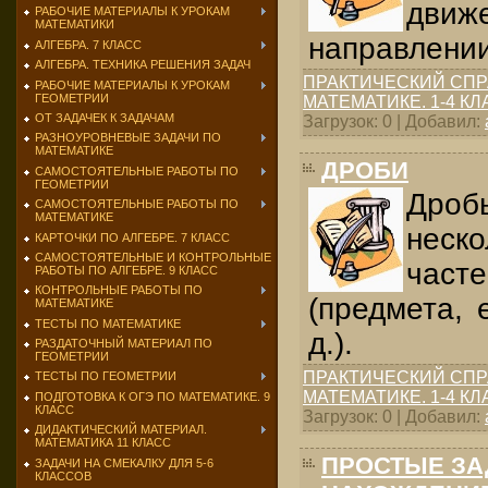
дви
РАБОЧИЕ МАТЕРИАЛЫ К УРОКАМ
МАТЕМАТИКИ
направлении
АЛГЕБРА. 7 КЛАСС
АЛГЕБРА. ТЕХНИКА РЕШЕНИЯ ЗАДАЧ
ПРАКТИЧЕСКИЙ СПР
РАБОЧИЕ МАТЕРИАЛЫ К УРОКАМ
ГЕОМЕТРИИ
МАТЕМАТИКЕ. 1-4 К
ОТ ЗАДАЧЕК К ЗАДАЧАМ
Загрузок: 0 | Добавил:
РАЗНОУРОВНЕВЫЕ ЗАДАЧИ ПО
МАТЕМАТИКЕ
ДРОБИ
САМОСТОЯТЕЛЬНЫЕ РАБОТЫ ПО
ГЕОМЕТРИИ
Дро
САМОСТОЯТЕЛЬНЫЕ РАБОТЫ ПО
МАТЕМАТИКЕ
нес
КАРТОЧКИ ПО АЛГЕБРЕ. 7 КЛАСС
САМОСТОЯТЕЛЬНЫЕ И КОНТРОЛЬНЫЕ
час
РАБОТЫ ПО АЛГЕБРЕ. 9 КЛАСС
КОНТРОЛЬНЫЕ РАБОТЫ ПО
(предмета, 
МАТЕМАТИКЕ
ТЕСТЫ ПО МАТЕМАТИКЕ
д.).
РАЗДАТОЧНЫЙ МАТЕРИАЛ ПО
ГЕОМЕТРИИ
ПРАКТИЧЕСКИЙ СПР
ТЕСТЫ ПО ГЕОМЕТРИИ
МАТЕМАТИКЕ. 1-4 К
ПОДГОТОВКА К ОГЭ ПО МАТЕМАТИКЕ. 9
КЛАСС
Загрузок: 0 | Добавил:
ДИДАКТИЧЕСКИЙ МАТЕРИАЛ.
МАТЕМАТИКА 11 КЛАСС
ПРОСТЫЕ ЗА
ЗАДАЧИ НА СМЕКАЛКУ ДЛЯ 5-6
КЛАССОВ