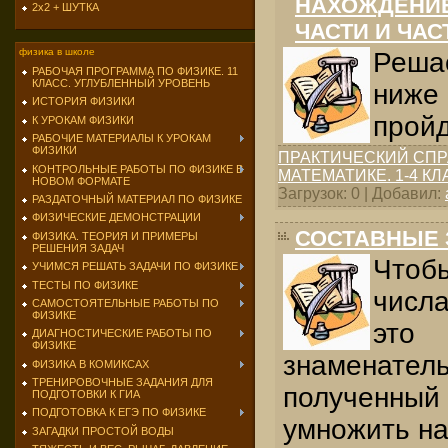
НАХОЖДЕНИЕ
2х2 + ШУТКА
ЧАСТИ И ЧАС
физика в школе
Реша
РАБОЧАЯ ПРОГРАММА ПО ФИЗИКЕ. 11
КЛАСС. УГЛУБЛЕННЫЙ УРОВЕНЬ
ниже
ИСТОРИЯ ФИЗИКИ
прой
К УРОКАМ ФИЗИКИ
РАБОЧИЕ МАТЕРИАЛЫ К УРОКАМ
ФИЗИКИ
ПРАКТИЧЕСКИЙ СПР
КОНТРОЛЬНЫЕ РАБОТЫ ПО ФИЗИКЕ В
МАТЕМАТИКЕ. 1-4 К
НОВОМ ФОРМАТЕ
Загрузок: 0 | Добавил:
РАЗДАТОЧНЫЙ МАТЕРИАЛ ПО ФИЗИКЕ
ФИЗИЧЕСКИЕ ДЕМОНСТРАЦИИ
СОСТАВНЫЕ 
ФИЗИКА. ТЕОРИЯ И ПРИМЕРЫ
РЕШЕНИЯ ЗАДАЧ
Чтоб
УЧИМСЯ РЕШАТЬ ЗАДАЧИ ПО ФИЗИКЕ
ТЕСТЫ ПО ФИЗИКЕ
числа
САМОСТОЯТЕЛЬНЫЕ РАБОТЫ ПО
ФИЗИКЕ
эт
ДИАГНОСТИЧЕСКИЕ РАБОТЫ ПО
ФИЗИКЕ
знамена
ФИЗИКА В КОМИКСАХ
ТРЕНИРОВОЧНЫЕ ЗАДАНИЯ ДЛЯ
получен
ПОДГОТОВКИ К ГИА
ПОДГОТОВКА К ЕГЭ ПО ФИЗИКЕ
умножить на
ЗАГАДКИ ПРОСТОЙ ВОДЫ