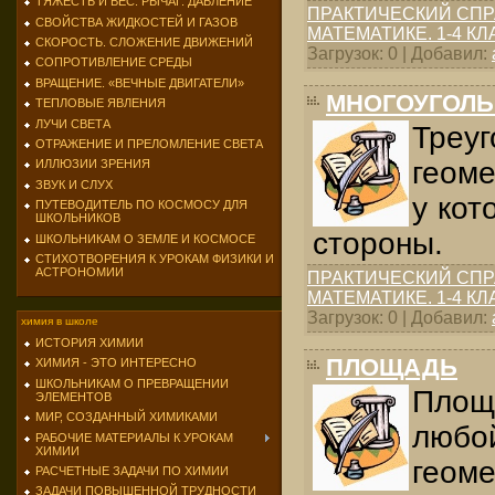
ТЯЖЕСТЬ И ВЕС. РЫЧАГ. ДАВЛЕНИЕ
ПРАКТИЧЕСКИЙ СПР
СВОЙСТВА ЖИДКОСТЕЙ И ГАЗОВ
МАТЕМАТИКЕ. 1-4 К
СКОРОСТЬ. СЛОЖЕНИЕ ДВИЖЕНИЙ
Загрузок: 0 | Добавил:
СОПРОТИВЛЕНИЕ СРЕДЫ
ВРАЩЕНИЕ. «ВЕЧНЫЕ ДВИГАТЕЛИ»
МНОГОУГОЛЬ
ТЕПЛОВЫЕ ЯВЛЕНИЯ
ЛУЧИ СВЕТА
Тре
ОТРАЖЕНИЕ И ПРЕЛОМЛЕНИЕ СВЕТА
геоме
ИЛЛЮЗИИ ЗРЕНИЯ
ЗВУК И СЛУХ
у кот
ПУТЕВОДИТЕЛЬ ПО КОСМОСУ ДЛЯ
ШКОЛЬНИКОВ
стороны.
ШКОЛЬНИКАМ О ЗЕМЛЕ И КОСМОСЕ
СТИХОТВОРЕНИЯ К УРОКАМ ФИЗИКИ И
АСТРОНОМИИ
ПРАКТИЧЕСКИЙ СПР
МАТЕМАТИКЕ. 1-4 К
Загрузок: 0 | Добавил:
химия в школе
ИСТОРИЯ ХИМИИ
ПЛОЩАДЬ
ХИМИЯ - ЭТО ИНТЕРЕСНО
ШКОЛЬНИКАМ О ПРЕВРАЩЕНИИ
Площа
ЭЛЕМЕНТОВ
МИР, СОЗДАННЫЙ ХИМИКАМИ
люб
РАБОЧИЕ МАТЕРИАЛЫ К УРОКАМ
ХИМИИ
геоме
РАСЧЕТНЫЕ ЗАДАЧИ ПО ХИМИИ
ЗАДАЧИ ПОВЫШЕННОЙ ТРУДНОСТИ