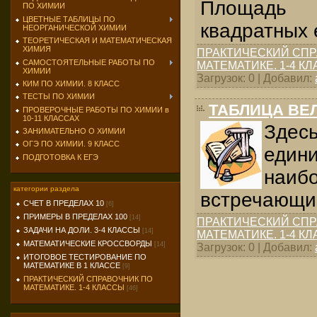
Площадь
ПО ХИМИИ
ЦВЕТНЫЕ ТАБЛИЦЫ ПО
квадратных 
НЕОРГАНИЧЕСКОЙ ХИМИИ
ТЕОРЕТИЧЕСКАЯ И МАТЕМАТИЧЕСКАЯ
ХИМИЯ
ПРАКТИЧЕСКИЙ СПР
САМОСТОЯТЕЛЬНЫЕ РАБОТЫ ПО
МАТЕМАТИКЕ. 1-4 К
ХИМИИ
Загрузок: 0 | Добавил:
КИМ ПО ХИМИИ. 8 КЛАСС
ТЕСТЫ ПО ХИМИИ
ТАБЛИЦА ВЕ
ПРОВЕРОЧНЫЕ РАБОТЫ ПО ХИМИИ в
10-11 КЛАССАХ
Зде
ЗАНИМАТЕЛЬНО О ХИМИИ
ОГЭ ПО ХИМИИ. 9 КЛАСС
един
ПОДГОТОВКА К ЕГЭ
наи
категории раздела
встречающие
СЧЕТ В ПРЕДЕЛАХ 10
[6]
ПРИМЕРЫ В ПРЕДЕЛАХ 100
[14]
ПРАКТИЧЕСКИЙ СПР
ЗАДАЧИ НА ДОЛИ. 3-4 КЛАССЫ
[14]
МАТЕМАТИКЕ. 1-4 К
МАТЕМАТИЧЕСКИЕ КРОССВОРДЫ
[14]
Загрузок: 0 | Добавил:
ИТОГОВОЕ ТЕСТИРОВАНИЕ ПО
МАТЕМАТИКЕ В 1 КЛАССЕ
[9]
ПРАКТИЧЕСКИЙ СПРАВОЧНИК ПО
МАТЕМАТИКЕ. 1-4 КЛАССЫ
[46]