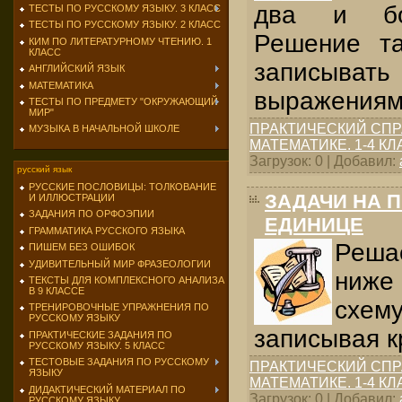
два и бо
ТЕСТЫ ПО РУССКОМУ ЯЗЫКУ. 3 КЛАСС
ТЕСТЫ ПО РУССКОМУ ЯЗЫКУ. 2 КЛАСС
Решение т
КИМ ПО ЛИТЕРАТУРНОМУ ЧТЕНИЮ. 1
КЛАСС
записывать
АНГЛИЙСКИЙ ЯЗЫК
МАТЕМАТИКА
выражениям
ТЕСТЫ ПО ПРЕДМЕТУ "ОКРУЖАЮЩИЙ
МИР"
ПРАКТИЧЕСКИЙ СПР
МУЗЫКА В НАЧАЛЬНОЙ ШКОЛЕ
МАТЕМАТИКЕ. 1-4 К
Загрузок: 0 | Добавил:
русский язык
РУССКИЕ ПОСЛОВИЦЫ: ТОЛКОВАНИЕ
ЗАДАЧИ НА 
И ИЛЛЮСТРАЦИИ
ЗАДАНИЯ ПО ОРФОЭПИИ
ЕДИНИЦЕ
ГРАММАТИКА РУССКОГО ЯЗЫКА
Реша
ПИШЕМ БЕЗ ОШИБОК
УДИВИТЕЛЬНЫЙ МИР ФРАЗЕОЛОГИИ
ниже 
ТЕКСТЫ ДЛЯ КОМПЛЕКСНОГО АНАЛИЗА
В 9 КЛАССЕ
схе
ТРЕНИРОВОЧНЫЕ УПРАЖНЕНИЯ ПО
РУССКОМУ ЯЗЫКУ
записывая к
ПРАКТИЧЕСКИЕ ЗАДАНИЯ ПО
РУССКОМУ ЯЗЫКУ. 5 КЛАСС
ТЕСТОВЫЕ ЗАДАНИЯ ПО РУССКОМУ
ПРАКТИЧЕСКИЙ СПР
ЯЗЫКУ
МАТЕМАТИКЕ. 1-4 К
ДИДАКТИЧЕСКИЙ МАТЕРИАЛ ПО
Загрузок: 0 | Добавил:
РУССКОМУ ЯЗЫКУ