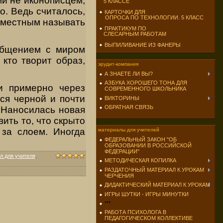
и не иконописцем,
5 КЛАССЕ
о. Ведь считалось,
КАРТОЧКИ ДЛЯ
ОПРОСА ПО ТЕХНОЛОГИИ. 5 КЛАСС
уме­стным называть
ПРАКТИКУМ ПО
СЛЕСАРНЫМ РАБОТАМ
ВЫПИЛИВАНИЕ ИЗ ФАНЕРЫ
 общением с миром
 кто творит образ,
эрудит-компания
А ЗНАЕТЕ ЛИ ВЫ?
АЗБУКА ХОРОШЕГО ТОНА ДЛЯ
и примерно через
СОВРЕМЕННОГО ШКОЛЬНИКА
тся черной и почти
ВИКТОРИНЫ
ОБРАТНАЯ СВЯЗЬ
Наносилась новая
ить то, что скрыто
 за слоем. Иногда
материалы для учителей
ФЕДЕРАЛЬНЫЙ ЗАКОН "ОБ
ОБРАЗОВАНИИ В РОССИЙСКОЙ
ФЕДЕРАЦИИ"
л для учителя
,
МЕТОДИЧЕСКАЯ КОПИЛКА
РАЗДАТОЧНЫЙ МАТЕРИАЛ К УРОКАМ
ЧЕРЧЕНИЯ
ДИДАКТИЧЕСКИЙ МАТЕРИАЛ К УРОКАМ
ИГРЫ ШУТКИ - ИГРЫ МИНУТКИ
***
РАБОТА ПСИХОЛОГА В
ПЕДАГОГИЧЕСКОМ КОЛЛЕКТИВЕ