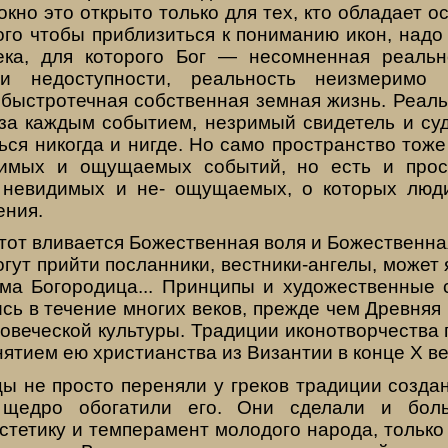
окно это открыто только для тех, кто об­ладает
го чтобы приблизиться к пониманию икон, надо
ека, для которого Бог — несомненная ре­аль
 и не­доступности, реальность неизмеримо
 быстротечная собственная земная жизнь. Реаль
а каждым собы­тием, незримый свидетель и суд
ся никогда и ни­где. Но само пространство тоже 
димых и ощущае­мых событий, но есть и прос
 невидимых и не- ощущаемых, о которых люди
ения.
этот вливается Божест­венная воля и Божественная
огут прийти посланники, ве­стники-ангелы, может 
ама Богородица... Принципы и художественные 
сь в течение многих веков, прежде чем Древняя
ловеческой культуры. Традиции иконотворчеств
ятием ею христианства из Ви­зантии в конце X ве
ы не просто переняли у греков традиции созда
и щедро обогатили его. Они сдела­ли и бол
с­тетику и темперамент молодого народа, тольк