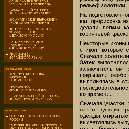
АНГЛИЙСКИЕ ВРЕМЕНА В
ТЕКСТАХ И УПРАЖНЕНИЯХ
рельеф золотили.
РАЗДАТОЧНЫЙ МАТЕРИАЛ
ПО АНГЛИЙСКОМУ ЯЗЫКУ
На подготовленно
200 АНГЛИЙСКИЙ ВЫРАЖЕНИЙ.
вая прорисовка из
ТЕХНИКА ЗАПОМИНАНИЯ
де­лали легким 
КОНТРОЛЬНЫЕ РАБОТЫ В
ФОРМАТЕ ЕГЭ ПО
коричневой краско
АНГЛИЙСКОМУ ЯЗЫКУ
ТИПОВЫЕ ВАРИАНТЫ
Некоторые иконы 
ЗАДАНИЙ ЕГЭ ПО
АНГЛИЙСКОМУ ЯЗЫКУ
с икон, которые 
ГРАММАТИКА
Сначала золотили 
ИСПАНСКОГО ЯЗЫКА
Затем выполнялось
заключи­тельном
французский язык
покрывали особо
ФРАНЦУЗСКИЕ СЛОВА.
ВИЗУАЛЬНОЕ
выполнялась в ст
ЗАПОМИНАНИЕ
последовательнос
ГРАММАТИКА
ФРАНЦУЗСКОГО ЯЗЫКА
во времени.
ВНУТРИШКОЛЬНЫЙ КОНТРОЛЬ
ПО ФРАНЦУЗСКОМУ ЯЗЫКУ
Сначала участки, 
ответствующих кра
история в школе
одежды, открытые 
ОПОРНЫЕ СХЕМЫ ПО ИСТОРИИ
РОССИИ
высветля­лись вып
ОСНОВЫ ПРОФЕССИОНАЛЬНОГО
краске бе­лила, 
МАСТЕРСТВА УЧИТЕЛЯ ИСТОРИИ