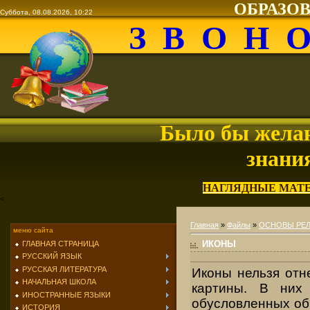
ОБРАЗО
Суббота, 08.08.2026, 10:22
З В О Н 
Было бы желан
знани
НАГЛЯДНЫЕ МАТ
<
Главная
»
Файлы
»
ОСНОВЫ РЕЛ
меню сайта
ИКОНЫ
ГЛАВНАЯ СТРАНИЦА
РУССКИЙ ЯЗЫК
РУССКАЯ ЛИТЕРАТУРА
Иконы нельзя отн
НАЧАЛЬНАЯ ШКОЛА
картины. В них 
ИНОСТРАННЫЕ ЯЗЫКИ
обусловленных об
ИСТОРИЯ