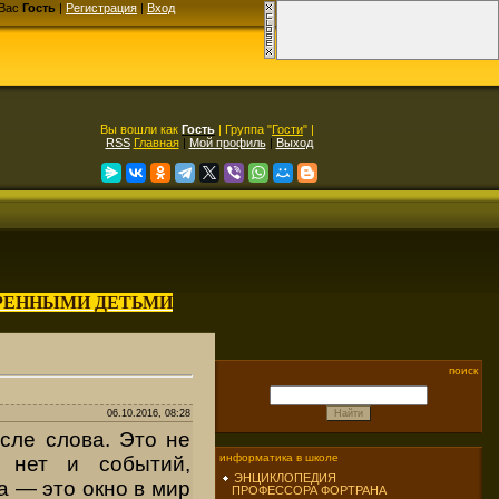
Вас
Гость
|
Регистрация
|
Вход
Вы вошли как
Гость
| Группа "
Гости
" |
RSS
Главная
|
Мой профиль
|
Выход
АРЕННЫМИ ДЕТЬМИ
поиск
06.10.2016, 08:28
сле слова. Это не
информатика в школе
о нет и событий,
ЭНЦИКЛОПЕДИЯ
 — это окно в мир
ПРОФЕССОРА ФОРТРАНА