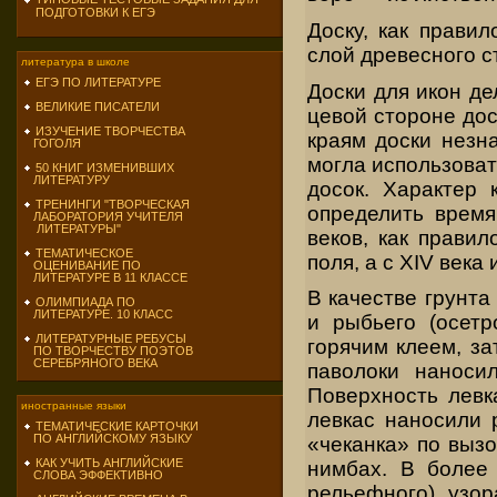
ПОДГОТОВКИ К ЕГЭ
Доску, как прави
слой древесного с
литература в школе
ЕГЭ ПО ЛИТЕРАТУРЕ
Доски для икон д
ВЕЛИКИЕ ПИСАТЕЛИ
цевой стороне дос
ИЗУЧЕНИЕ ТВОРЧЕСТВА
краям доски незн
ГОГОЛЯ
могла ис­пользова
50 КНИГ ИЗМЕНИВШИХ
ЛИТЕРАТУРУ
досок. Харак­тер
ТРЕНИНГИ "ТВОРЧЕСКАЯ
определить время
ЛАБОРАТОРИЯ УЧИТЕЛЯ
ЛИТЕРАТУРЫ"
веков, как правил
ТЕМАТИЧЕСКОЕ
поля, а с XIV века
ОЦЕНИВАНИЕ ПО
ЛИТЕРАТУРЕ В 11 КЛАССЕ
В качестве грунта
ОЛИМПИАДА ПО
ЛИТЕРАТУРЕ. 10 КЛАСС
и рыбьего (осетр
ЛИТЕРАТУРНЫЕ РЕБУСЫ
горячим клеем, з
ПО ТВОРЧЕСТВУ ПОЭТОВ
СЕРЕБРЯНОГО ВЕКА
паволоки нано­си
Поверхность левк
иностранные языки
левкас наносили 
ТЕМАТИЧЕСКИЕ КАРТОЧКИ
ПО АНГЛИЙСКОМУ ЯЗЫКУ
«чеканка» по вызо
КАК УЧИТЬ АНГЛИЙСКИЕ
ним­бах. В более
СЛОВА ЭФФЕКТИВНО
рельефного) узор