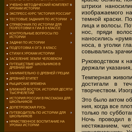
УЧЕБНО-МЕТОДИЧЕСКИЙ КОМПЛЕКТ К
штрихи на­носил
УРОКАМ ИСТОРИИ
изображаемого на
ЭКСПРЕСС-КУРС "ИСТОРИЯ РОССИИ"
темной краски. П
ТЕСТОВЫЕ ЗАДАНИЯ ПО ИСТОРИИ
лица и волосы. По
СПРАВОЧНИК ПО ИСТОРИИ ДЛЯ
ПОЛГОТОВКИ К ГИА В 9 КЛАССЕ
нос, пряди воло
КОНТРОЛЬНЫЕ ВОПРОСЫ ПО
ИСТОРИИ
наносились «румян
ЗАДАЧИ ПО ИСТОРИИ
носа, в уголки гл
ПОДГОТОВКА К ОГЭ. 8 КЛАСС
совывались зрачки 
СТИХИ К УРОКАМ ИСТОРИИ
ЗАСЕЛЕНИЕ ЗЕМЛИ ЧЕЛОВЕКОМ
Руководством к н
ПУТЕШЕСТВИЕ ШКОЛЬНИКОВ В
держали указания,
ДРЕВНИЙ МИР
ЗАНИМАТЕЛЬНО О ДРЕВНЕЙ ГРЕЦИИ
Темперная живопи
ДРЕВНИЙ ЕГИПЕТ
достигали в те
РЫЦАРСКИЕ ВРЕМЕНА
творчеством. Изог
БЛИЖНИЙ ВОСТОК. ИСТОРИЯ ДЕСЯТИ
ТЫСЯЧЕЛЕТИЙ
ИСТОРИЯ РОССИИ В РАССКАЗАХ ДЛЯ
Это было актом о
ШКОЛЬНИКОВ
ния, когда все пло
ДОПЕТРОВСКАЯ РУСЬ
только по суббота
ПУТЕВОДИТЕЛЬ ПО ИСТОРИИ ДЛЯ
ШКОЛЬНИКОВ
Ночь проводил в
НРАВСТВЕННОЕ ВОСПИТАНИЕ НА
нестяжанием, чис
УРОКАХ ИСТОРИИ