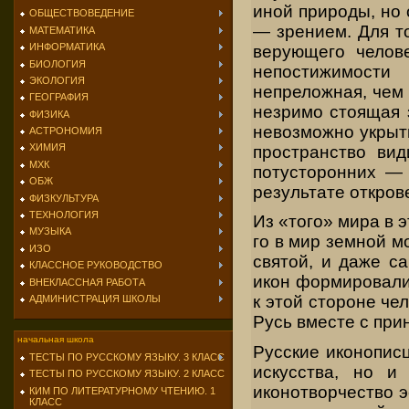
иной природы, но 
ОБЩЕСТВОВЕДЕНИЕ
— зрением. Для то
МАТЕМАТИКА
ИНФОРМАТИКА
верующего че­лов
БИОЛОГИЯ
непостижимости
ЭКОЛОГИЯ
непреложная, чем
ГЕОГРАФИЯ
незримо стоящая з
ФИЗИКА
невозможно укрыть
АСТРОНОМИЯ
ХИМИЯ
пространство ви
МХК
потусторонних —
ОБЖ
результате откров
ФИЗКУЛЬТУРА
ТЕХНОЛОГИЯ
Из «того» мира в 
МУЗЫКА
го в мир земной м
ИЗО
святой, и даже с
КЛАССНОЕ РУКОВОДСТВО
икон формировали
ВНЕКЛАССНАЯ РАБОТА
к этой стороне че
АДМИНИСТРАЦИЯ ШКОЛЫ
Русь вместе с прин
начальная школа
Русские иконописц
ТЕСТЫ ПО РУССКОМУ ЯЗЫКУ. 3 КЛАСС
ис­кусства, но 
ТЕСТЫ ПО РУССКОМУ ЯЗЫКУ. 2 КЛАСС
иконотворчество э
КИМ ПО ЛИТЕРАТУРНОМУ ЧТЕНИЮ. 1
КЛАСС