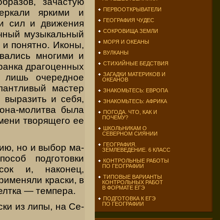
б­разов, зачастую
ПЕРВООТКРЫВАТЕЛИ
веркали яркими и
ГЕОГРАФИЯ ЧУДЕС
и сил и движе­ния
СОКРОВИЩА ЗЕМЛИ
ичный музыкальный
МОРЯ И ОКЕАНЫ
 и понятно. Иконы,
ВУЛКАНЫ
овались многими и
СТИХИЙНЫЕ БЕДСТВИЯ
гранка драгоценных
ЗАГАДКИ МАТЕРИКОВ И
т лишь очередное
ОКЕАНОВ
­лантливый мастер
ЗНАКОМЬТЕСЬ: ЕВРОПА
вы­разить и себя,
ЗНАКОМЬТЕСЬ: АФРИКА
она-молит­ва была
ПОГОДА. ЧТО, КАК И
ПОЧЕМУ?
мени творящего ее
ШКОЛЬНИКАМ О
СЕВЕРНОМ СИЯНИИ
ГЕОГРАФИЯ.
ию, но и выбор ма­
ЗЕМЛЕВЕДЕНИЕ. 6 КЛАСС
пособ подготовки
КОНТРОЛЬНЫЕ РАБОТЫ
ПО ГЕОГРАФИИ
сок и, наконец,
ТИПОВЫЕ ВАРИАНТЫ
рименяли краски, в
КОНТРОЛЬНЫХ РАБОТ
В ФОРМАТЕ ЕГЭ
елтка — темпера.
ПОДГОТОВКА К ЕГЭ
ПО ГЕОГРАФИИ
ки из липы, на Се­