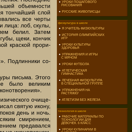
УРОКИ ПОШАГОВОГО
льшей объемности
РИСОВАНИЯ
ся тончайший слой
РУССКИЕ ЖИВОПИСЦЫ
ва­лись все черты
физкультура в школе
 лица: лоб, скулы,
Я УЧИТЕЛЬ ФИЗКУЛЬТУРЫ
ием белил. Затем
ИСТОРИЯ ОЛИМПИЙСКИХ
убы, щеки, кон­чик
ИГР
вой краской прори­
УРОКИ КУЛЬТУРЫ
ЗДОРОВЬЯ
УПРАЖНЕНИЯ И ИГРЫ
С МЯЧОМ
». Подлинники со­
УРОКИ ФУТБОЛА
АТЛЕТИЧЕСКАЯ
ГИМНАСТИКА
уры письма. Этого
ЛЕЧЕБНАЯ ФИЗКУЛЬТУРА
ие было великим
В СПЕЦИАЛЬНОЙ ГРУППЕ
иконотворения».
УПРАЖНЕНИЯ НА
РАСТЯЖКУ
изического очище­
АТЛЕТИЗМ БЕЗ ЖЕЛЕЗА
писал святую икону,
технология в школе
покоя день и ночь.
РАБОЧИЕ МАТЕРИАЛЫ ПО
сяким смирением,
ТЕХНОЛОГИИ ДЛЯ
ДЕВОЧЕК. 6 КЛАСС
лением предавался
УРОКИ КУЛИНАРИИ В