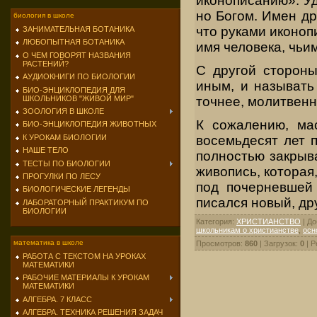
иконописанию». У
но Богом. Имен др
биология в школе
что руками иконоп
ЗАНИМАТЕЛЬНАЯ БОТАНИКА
ЛЮБОПЫТНАЯ БОТАНИКА
имя человека, чьи
О ЧЕМ ГОВОРЯТ НАЗВАНИЯ
РАСТЕНИЙ?
С другой стороны
АУДИОКНИГИ ПО БИОЛОГИИ
иным, и называть 
БИО-ЭНЦИКЛОПЕДИЯ ДЛЯ
ШКОЛЬНИКОВ "ЖИВОЙ МИР"
точнее, молитвенн
ЗООЛОГИЯ В ШКОЛЕ
К сожалению, ма
БИО-ЭНЦИКЛОПЕДИЯ ЖИВОТНЫХ
восемь­десят лет 
К УРОКАМ БИОЛОГИИ
НАШЕ ТЕЛО
полностью закрыв
ТЕСТЫ ПО БИОЛОГИИ
живопись, которая
ПРОГУЛКИ ПО ЛЕСУ
под почер­невшей
БИОЛОГИЧЕСКИЕ ЛЕГЕНДЫ
писался новый, др
ЛАБОРАТОРНЫЙ ПРАКТИКУМ ПО
БИОЛОГИИ
Категория
:
ХРИСТИАНСТВО
|
До
школьникам о христианстве
,
осн
математика в школе
Просмотров
:
860
|
Загрузок
:
0
|
Р
РАБОТА С ТЕКСТОМ НА УРОКАХ
МАТЕМАТИКИ
РАБОЧИЕ МАТЕРИАЛЫ К УРОКАМ
МАТЕМАТИКИ
АЛГЕБРА. 7 КЛАСС
АЛГЕБРА. ТЕХНИКА РЕШЕНИЯ ЗАДАЧ