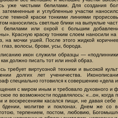
ись уже чистыми белилами. Для созда­ния бо
 затемненные и углубленные участки наносил­
осле тем­ной краски тонкими линиями прорисовы
том наносились светлые блики на выпуклые час­ти
с белила­ми или охрой с большим добавлен
ы». Красную краску тонким слоем наносили на г
аз, на мочки ушей. По­сле этого жидкой коричне
глаз, волосы, брови, усы, борода.
аписанию икон служили образцы — «подлинники
 как должно писать тот или иной образ.
сь требует виртуозной техники и высокой культ
чении долгих лет ученичества. Иконописан
раф специально готовился к совершению «дела 
бщения с миром иным и требовало духовного и ф
тское по возможности по­давлялось: «...он, когда 
м и воскресениям касался пищи, не давая себе 
 бдении, молитве и поклонах. Днем же со в
­тотою, терпением, постом, любовию, Богомыш