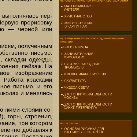
основы религиозных культур и светской этики
МАТЕРИАЛЫ ДЛЯ
УЧИТЕЛЯ
 выполнялась пер­
ХРИСТИАНСТВО
 Первую прорисовку
ЖИТИЯ СВЯТЫХ
В КАРТИНКАХ
рую — черной или
путеводитель по мировой художественной
культуре
исям, получен­ным
БОГИ ОЛИМПА
обственно письмо.
ЗАНИМАТЕЛЬНАЯ
МИФОЛОГИЯ
ы, складки одежды.
РУССКИЕ НАРОДНЫЕ
роения, пейзаж. На
ПРОМЫСЛЫ
овое изображение
ШКОЛЬНИКАМ О МУЗЕЯХ
 Работа красками
СКУЛЬПТУРА
ное письмо, и его
ЧУДЕСА СВЕТА
школах и менялись
ДОСТОПРИМЕЧАТЕЛЬНОСТИ
МОСКВЫ
ДОСТОПРИМЕЧАТЕЛЬНОСТИ
САНКТ-ПЕТЕРБУРГА
тонкими слоями со­
), горы, строения,
вание, при котором
изо в школе
тепенно добавляя к
ОСНОВЫ РИСУНКА ДЛЯ
УЧЕНИКОВ 5-8 КЛАССОВ
тления. Последние