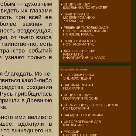
 особым — духовным
ЭНЦИКЛОПЕДИЯ
ШКОЛЬНИКА "КОМПЬЮТЕР"
 видеть их глазами
ПРАКТИКУМ ПО
ность при всей ее
МОДЕЛИРОВАНИЮ.
7-9 КЛАССЫ
 более важная и
РЕШЕНИЕ ТИПОВЫХ ЗАДАЧ
ность вездесущая,
ПО ПРОГРАММИРОВАНИЮ
НА ЯЗЫКЕ PASCAL
ья, от чьего взора
ПОДГОТОВКА К ЕГЭ
таинствен­но: есть
ПО ИНФОРМАТИКЕ
транство событий
ДИАГНОСТИЧЕСКИЕ
РАБОТЫ ПО
 узнают только в
ИНФОРМАТИКЕ. 11 КЛАСС
география в школе
 благодать. Из не­
ГЕОГРАФИЧЕСКАЯ
ЭНЦИКЛОПЕДИЯ
явиться какой-либо
ЗАНИМАТЕЛЬНАЯ
средства создания
ГЕОГРАФИЯ
 Русь приобщилась
ЭНЦИКЛОПЕДИЯ
ГЕОГРАФИЯ РОССИИ
а пришли в Древнюю
СПРАВОЧНИК ДЛЯ ШКОЛЬНИКОВ
ка.
ПО ГЕОГРАФИИ
ЗАГАДКИ ТОПОНИМИКИ
нного ими великого
ФИТОГЕОГРАФИЯ ДЛЯ
ьшее: вдохнули в
ШКОЛЬНИКОВ
о что вышедшего на
РУССКИЕ
ПУТЕШЕСТВЕННИКИ