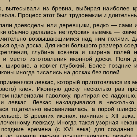
ло, вытесывали из брев­на, выбирая наиболее к
твола. Процесс этот был тру­доемким и длительн
елали древоделы или деревщики, редко — сами и
ки обычно делалась неглубо­кая выемка — ковче
ачительно возвышающимися над ним полями. Д
ться одна доска. Для икон большого размера сое
 крепления, глубина ковчега и ширина по­лей 
 и ме­сто изготовления иконной доски. Поля др
о, ши­рокие, а ковчег глубокий. Более поздние 
 иконы ино­гда писались на досках без полей.
 применялся левкас, ко­торый приготовлялся из 
ового) клея. Иконную доску не­сколько раз п
атем наклеивали паволоку, притирая ее ладонью
ли левкас. Левкас накладывался в несколь­ко
аса тща­тельно выравнивалась, а порой шлифо
рельеф. В древних иконах, начиная с XII века,
лоченному левкасу. Иногда такая узорная чека
 поздние времена (с XVI века) для создания 
а до начала письма осуществлялась резьба 