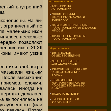
астрономия в школе
репкий внутренний
КАРТОЧКИ ПО
АСТРОНОМИИ
ым.
ЭНЦИКЛОПЕДИЯ
ШКОЛЬНИКА "КОСМОС И
конописцы. На ли­
ВСЕЛЕННАЯ"
г, ограниченный по
ЗАДАЧИ ДЛЯ ОЛИМПИАДЫ
ПО АСТРОНОМИИ. 10-11 КЛАССЫ
ля маленьких икон
КЛАССЫ"
динялось несколько
ПРОВЕРОЧНЫЕ РАБОТЫ
ПО АСТРОНОМИИ
нередко позволяют
евних икон XI-XII
обществознание
ико­ны имеют узкие
ИНТЕРЕСНОЕ
ОБЩЕСТВОВЕДЕНИЕ
ЧЕЛОВЕКОВЕДЕНИЕ
ДЛЯ ШКОЛЬНИКОВ
мела или алебастра
РАБОЧИЕ МАТЕРИАЛЫ ПО
ромазывали жидким
ОБЩЕСТВОЗНАНИЮ.
8 КЛАСС
. После высыхания
ТЕМАТИЧЕСКИЕ
 приемов, слоями.
КОНТРОЛЬНЫЕ РАБОТЫ
ПО ОБЩЕСТВОЗНАНИЮ.
валась. Иногда на
8 КЛАСС
 нередко делалась
ПОДГОТОВКА К ЕГЭ
нка выполнялась на
ТИПОВЫЕ ТЕСТЫ В
ФОРМАТЕ ЕГЭ
углубленного (или
по левкасу. Потом