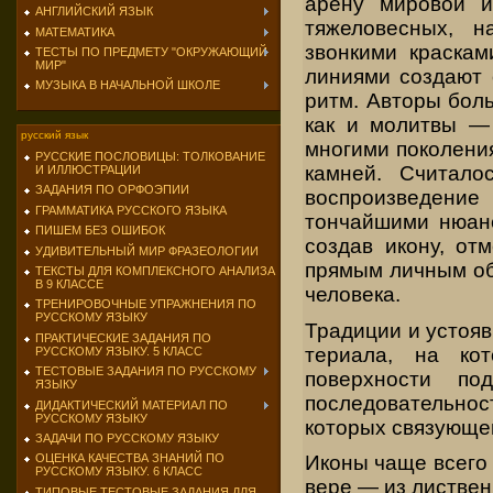
арену мировой ис
АНГЛИЙСКИЙ ЯЗЫК
тяжеловесных, н
МАТЕМАТИКА
звонкими краскам
ТЕСТЫ ПО ПРЕДМЕТУ "ОКРУЖАЮЩИЙ
МИР"
линиями создают 
МУЗЫКА В НАЧАЛЬНОЙ ШКОЛЕ
ритм. Авторы боль
как и молитвы — 
русский язык
многими по­колени
РУССКИЕ ПОСЛОВИЦЫ: ТОЛКОВАНИЕ
камней. Счита­л
И ИЛЛЮСТРАЦИИ
ЗАДАНИЯ ПО ОРФОЭПИИ
воспроизведение 
ГРАММАТИКА РУССКОГО ЯЗЫКА
тончайшими нюанс
ПИШЕМ БЕЗ ОШИБОК
создав икону, от
УДИВИТЕЛЬНЫЙ МИР ФРАЗЕОЛОГИИ
прямым личным об
ТЕКСТЫ ДЛЯ КОМПЛЕКСНОГО АНАЛИЗА
В 9 КЛАССЕ
человека.
ТРЕНИРОВОЧНЫЕ УПРАЖНЕНИЯ ПО
РУССКОМУ ЯЗЫКУ
Традиции и устояв
ПРАКТИЧЕСКИЕ ЗАДАНИЯ ПО
териала, на кот
РУССКОМУ ЯЗЫКУ. 5 КЛАСС
ТЕСТОВЫЕ ЗАДАНИЯ ПО РУССКОМУ
поверхности по
ЯЗЫКУ
последовательност
ДИДАКТИЧЕСКИЙ МАТЕРИАЛ ПО
РУССКОМУ ЯЗЫКУ
которых связующей
ЗАДАЧИ ПО РУССКОМУ ЯЗЫКУ
Иконы чаще всего 
ОЦЕНКА КАЧЕСТВА ЗНАНИЙ ПО
РУССКОМУ ЯЗЫКУ. 6 КЛАСС
вере — из листвен
ТИПОВЫЕ ТЕСТОВЫЕ ЗАДАНИЯ ДЛЯ