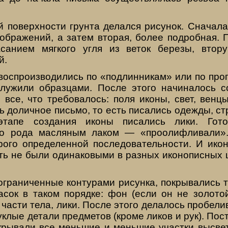
й поверхности грунта делался рисунок. Сначала
ображений, а затем вто­рая, более подробная.
касанием мягкого угля из веток березы, вто
й.
воспроизводились по «подлинникам» или по проп
служили образцами. После этого начиналось с
все, что требовалось: поля иконы, свет, венц
 доличное письмо, то есть писа­лись одежды, ст
 этапе создания иконы писались ли­ки. Гот
го рода масляным лаком — «проолифливали».
рого опре­деленной последовательности. И икон
ть не были одинаковыми в разных иконописных 
ограниченные контура­ми рисунка, покрывались 
сок в таком порядке: фон (если он не золотой
части тела, лики. После этого дела­лось пробели
уклые детали предметов (кроме ли­ков и рук). Пос
покрывали все меньшие и меньшие участки высве