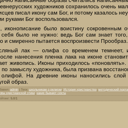
дачно написанные образы считались написанным
евнерус­ских художников сохранилось очень мал
исцев пи­сал икону сам Бог, и потому казалось не
ми руками Бог воспользовался.
, иконописание было во­истину сокровенным
себя было не нужно: ведь Бог сам знает того,
о и смиренно пытается воспроизве­сти Прообраз.
сляный лак — олифа со временем темнеет, 
после нанесения пленка лака на иконе станови
ает живопись. Иконы приходилось
«поновлять».
, по замыслу художника, была при­звана восстанов
 олифой. На древние иконы наноси­лись слой
угой образ.
бавил
:
admin
|
Теги
:
школьникам о религии
,
История христианства
,
методический порта
овы христианской этики
,
какие бывают секты
ейтинг
:
5.0
/
1