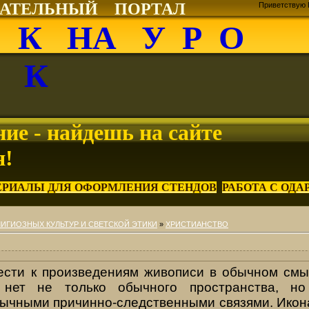
ВАТЕЛЬНЫЙ ПОРТАЛ
Приветствую 
О К НА У Р О
К
ие - найдешь на сайте
я!
ЕРИАЛЫ ДЛЯ ОФОРМЛЕНИЯ СТЕНДОВ
РАБОТА С ОД
ИГИОЗНЫХ КУЛЬТУР И СВЕТСКОЙ ЭТИКИ
»
ХРИСТИАНСТВО
ести к произведениям живописи в обычном смы
нет не только обычного про­странства, н
ычными причинно-следственными связя­ми. Икона