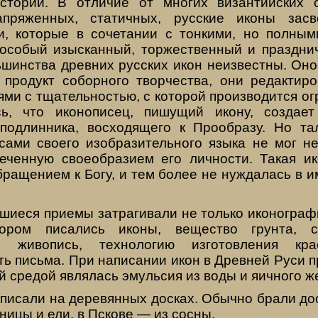
­тории. В отличие от многих византийских о
апряжен­ных, статичных, русские иконы зас
и, которые в со­четании с тонкими, но полным
особый изысканный, торжественный и праздн
шинства древних русских икон неизвестны. Оно
продукт соборного творчества, они редактир
ями с тщательностью, с которой произ­водится о
ось, что иконописец, пишущий икону, создае
под­линника, восходящего к Прообразу. Но та
ами своего изобразительного языка не мог не 
меченную сво­еобразием его личности. Такая ик
ращением к Богу, и тем более не нуждалась в и
шиеся приемы затраги­вали не только иконограф
ором писались иконы, вещест­во грунта, с
д живопись, технологию изготовления кра
ь письма. При написании икон в Древней Руси п
 средой явля­лась эмульсия из воды и яичного ж
писали на деревянных досках. Обычно брали дос
ницы и ели, в Пскове — из сосны.