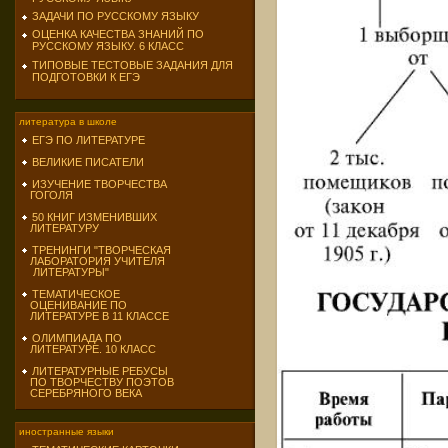
ЗАДАЧИ ПО РУССКОМУ ЯЗЫКУ
ОЦЕНКА КАЧЕСТВА ЗНАНИЙ ПО
РУССКОМУ ЯЗЫКУ. 6 КЛАСС
ТИПОВЫЕ ТЕСТОВЫЕ ЗАДАНИЯ ДЛЯ
ПОДГОТОВКИ К ЕГЭ
литература в школе
ЕГЭ ПО ЛИТЕРАТУРЕ
ВЕЛИКИЕ ПИСАТЕЛИ
ИЗУЧЕНИЕ ТВОРЧЕСТВА
ГОГОЛЯ
50 КНИГ ИЗМЕНИВШИХ
ЛИТЕРАТУРУ
ТРЕНИНГИ "ТВОРЧЕСКАЯ
ЛАБОРАТОРИЯ УЧИТЕЛЯ
ЛИТЕРАТУРЫ"
ТЕМАТИЧЕСКОЕ
ОЦЕНИВАНИЕ ПО
ЛИТЕРАТУРЕ В 11 КЛАССЕ
ОЛИМПИАДА ПО
ЛИТЕРАТУРЕ. 10 КЛАСС
ЛИТЕРАТУРНЫЕ РЕБУСЫ
ПО ТВОРЧЕСТВУ ПОЭТОВ
СЕРЕБРЯНОГО ВЕКА
иностранные языки