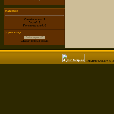
статистика
Онлайн всего:
2
Гостей:
2
Пользователей:
0
форма входа
Войти через uID
Старая форма входа
Copyright MyCorp © 2