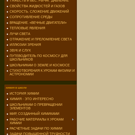
ТЯЖЕСТЬ И ВЕС. РЫЧАГ. ДАВЛЕНИЕ
СВОЙСТВА ЖИДКОСТЕЙ И ГАЗОВ
СКОРОСТЬ. СЛОЖЕНИЕ ДВИЖЕНИЙ
СОПРОТИВЛЕНИЕ СРЕДЫ
ВРАЩЕНИЕ. «ВЕЧНЫЕ ДВИГАТЕЛИ»
ТЕПЛОВЫЕ ЯВЛЕНИЯ
ЛУЧИ СВЕТА
ОТРАЖЕНИЕ И ПРЕЛОМЛЕНИЕ СВЕТА
ИЛЛЮЗИИ ЗРЕНИЯ
ЗВУК И СЛУХ
ПУТЕВОДИТЕЛЬ ПО КОСМОСУ ДЛЯ
ШКОЛЬНИКОВ
ШКОЛЬНИКАМ О ЗЕМЛЕ И КОСМОСЕ
СТИХОТВОРЕНИЯ К УРОКАМ ФИЗИКИ И
АСТРОНОМИИ
химия в школе
ИСТОРИЯ ХИМИИ
ХИМИЯ - ЭТО ИНТЕРЕСНО
ШКОЛЬНИКАМ О ПРЕВРАЩЕНИИ
ЭЛЕМЕНТОВ
МИР, СОЗДАННЫЙ ХИМИКАМИ
РАБОЧИЕ МАТЕРИАЛЫ К УРОКАМ
ХИМИИ
РАСЧЕТНЫЕ ЗАДАЧИ ПО ХИМИИ
ЗАДАЧИ ПОВЫШЕННОЙ ТРУДНОСТИ