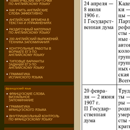
ТЕМАТИЧЕСКИЕ КАРТОЧКИ
ПО АНГЛИЙСКОМУ ЯЗЫКУ
КАК УЧИТЬ АНГЛИЙСКИЕ
СЛОВА ЭФФЕКТИВНО
АНГЛИЙСКИЕ ВРЕМЕНА В
ТЕКСТАХ И УПРАЖНЕНИЯХ
РАЗДАТОЧНЫЙ МАТЕРИАЛ
ПО АНГЛИЙСКОМУ ЯЗЫКУ
200 АНГЛИЙСКИЙ ВЫРАЖЕНИЙ.
ТЕХНИКА ЗАПОМИНАНИЯ
КОНТРОЛЬНЫЕ РАБОТЫ В
ФОРМАТЕ ЕГЭ ПО
АНГЛИЙСКОМУ ЯЗЫКУ
ТИПОВЫЕ ВАРИАНТЫ
ЗАДАНИЙ ЕГЭ ПО
АНГЛИЙСКОМУ ЯЗЫКУ
ГРАММАТИКА
ИСПАНСКОГО ЯЗЫКА
французский язык
ФРАНЦУЗСКИЕ СЛОВА.
ВИЗУАЛЬНОЕ
ЗАПОМИНАНИЕ
ГРАММАТИКА
ФРАНЦУЗСКОГО ЯЗЫКА
ВНУТРИШКОЛЬНЫЙ КОНТРОЛЬ
ПО ФРАНЦУЗСКОМУ ЯЗЫКУ