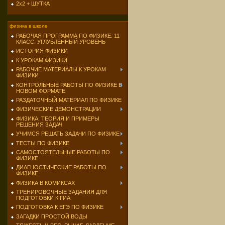
2х2 + ШУТКА
физика в школе
РАБОЧАЯ ПРОГРАММА ПО ФИЗИКЕ. 11
КЛАСС. УГЛУБЛЕННЫЙ УРОВЕНЬ
ИСТОРИЯ ФИЗИКИ
К УРОКАМ ФИЗИКИ
РАБОЧИЕ МАТЕРИАЛЫ К УРОКАМ
ФИЗИКИ
КОНТРОЛЬНЫЕ РАБОТЫ ПО ФИЗИКЕ В
НОВОМ ФОРМАТЕ
РАЗДАТОЧНЫЙ МАТЕРИАЛ ПО ФИЗИКЕ
ФИЗИЧЕСКИЕ ДЕМОНСТРАЦИИ
ФИЗИКА. ТЕОРИЯ И ПРИМЕРЫ
РЕШЕНИЯ ЗАДАЧ
УЧИМСЯ РЕШАТЬ ЗАДАЧИ ПО ФИЗИКЕ
ТЕСТЫ ПО ФИЗИКЕ
САМОСТОЯТЕЛЬНЫЕ РАБОТЫ ПО
ФИЗИКЕ
ДИАГНОСТИЧЕСКИЕ РАБОТЫ ПО
ФИЗИКЕ
ФИЗИКА В КОМИКСАХ
ТРЕНИРОВОЧНЫЕ ЗАДАНИЯ ДЛЯ
ПОДГОТОВКИ К ГИА
ПОДГОТОВКА К ЕГЭ ПО ФИЗИКЕ
ЗАГАДКИ ПРОСТОЙ ВОДЫ