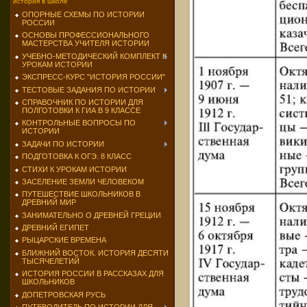
история в школе
ОПОРНЫЕ СХЕМЫ ПО ИСТОРИИ
РОССИИ
ОСНОВЫ ПРОФЕССИОНАЛЬНОГО
МАСТЕРСТВА УЧИТЕЛЯ ИСТОРИИ
УЧЕБНО-МЕТОДИЧЕСКИЙ КОМПЛЕКТ К
УРОКАМ ИСТОРИИ
ЭКСПРЕСС-КУРС "ИСТОРИЯ РОССИИ"
ТЕСТОВЫЕ ЗАДАНИЯ ПО ИСТОРИИ
СПРАВОЧНИК ПО ИСТОРИИ ДЛЯ
ПОЛГОТОВКИ К ГИА В 9 КЛАССЕ
КОНТРОЛЬНЫЕ ВОПРОСЫ ПО
ИСТОРИИ
ЗАДАЧИ ПО ИСТОРИИ
ПОДГОТОВКА К ОГЭ. 8 КЛАСС
СТИХИ К УРОКАМ ИСТОРИИ
ЗАСЕЛЕНИЕ ЗЕМЛИ ЧЕЛОВЕКОМ
ПУТЕШЕСТВИЕ ШКОЛЬНИКОВ В
ДРЕВНИЙ МИР
ЗАНИМАТЕЛЬНО О ДРЕВНЕЙ ГРЕЦИИ
ДРЕВНИЙ ЕГИПЕТ
РЫЦАРСКИЕ ВРЕМЕНА
БЛИЖНИЙ ВОСТОК. ИСТОРИЯ ДЕСЯТИ
ТЫСЯЧЕЛЕТИЙ
ИСТОРИЯ РОССИИ В РАССКАЗАХ ДЛЯ
ШКОЛЬНИКОВ
ДОПЕТРОВСКАЯ РУСЬ