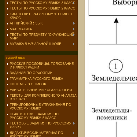
ТЕСТЫ ПО РУССКОМУ ЯЗЫКУ. 3 КЛАСС
ТЕСТЫ ПО РУССКОМУ ЯЗЫКУ. 2 КЛАСС
КИМ ПО ЛИТЕРАТУРНОМУ ЧТЕНИЮ. 1
КЛАСС
АНГЛИЙСКИЙ ЯЗЫК
МАТЕМАТИКА
ТЕСТЫ ПО ПРЕДМЕТУ "ОКРУЖАЮЩИЙ
МИР"
МУЗЫКА В НАЧАЛЬНОЙ ШКОЛЕ
русский язык
РУССКИЕ ПОСЛОВИЦЫ: ТОЛКОВАНИЕ
И ИЛЛЮСТРАЦИИ
ЗАДАНИЯ ПО ОРФОЭПИИ
ГРАММАТИКА РУССКОГО ЯЗЫКА
ПИШЕМ БЕЗ ОШИБОК
УДИВИТЕЛЬНЫЙ МИР ФРАЗЕОЛОГИИ
ТЕКСТЫ ДЛЯ КОМПЛЕКСНОГО АНАЛИЗА
В 9 КЛАССЕ
ТРЕНИРОВОЧНЫЕ УПРАЖНЕНИЯ ПО
РУССКОМУ ЯЗЫКУ
ПРАКТИЧЕСКИЕ ЗАДАНИЯ ПО
РУССКОМУ ЯЗЫКУ. 5 КЛАСС
ТЕСТОВЫЕ ЗАДАНИЯ ПО РУССКОМУ
ЯЗЫКУ
ДИДАКТИЧЕСКИЙ МАТЕРИАЛ ПО
РУССКОМУ ЯЗЫКУ