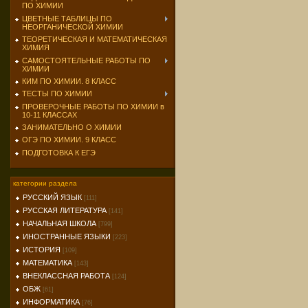
ПО ХИМИИ
ЦВЕТНЫЕ ТАБЛИЦЫ ПО
НЕОРГАНИЧЕСКОЙ ХИМИИ
ТЕОРЕТИЧЕСКАЯ И МАТЕМАТИЧЕСКАЯ
ХИМИЯ
САМОСТОЯТЕЛЬНЫЕ РАБОТЫ ПО
ХИМИИ
КИМ ПО ХИМИИ. 8 КЛАСС
ТЕСТЫ ПО ХИМИИ
ПРОВЕРОЧНЫЕ РАБОТЫ ПО ХИМИИ в
10-11 КЛАССАХ
ЗАНИМАТЕЛЬНО О ХИМИИ
ОГЭ ПО ХИМИИ. 9 КЛАСС
ПОДГОТОВКА К ЕГЭ
категории раздела
РУССКИЙ ЯЗЫК
[111]
РУССКАЯ ЛИТЕРАТУРА
[141]
НАЧАЛЬНАЯ ШКОЛА
[799]
ИНОСТРАННЫЕ ЯЗЫКИ
[223]
ИСТОРИЯ
[109]
МАТЕМАТИКА
[143]
ВНЕКЛАССНАЯ РАБОТА
[124]
ОБЖ
[61]
ИНФОРМАТИКА
[76]