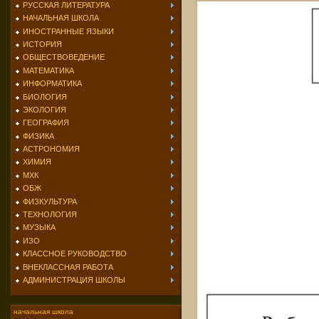
РУССКАЯ ЛИТЕРАТУРА
НАЧАЛЬНАЯ ШКОЛА
ИНОСТРАННЫЕ ЯЗЫКИ
ИСТОРИЯ
ОБЩЕСТВОВЕДЕНИЕ
МАТЕМАТИКА
ИНФОРМАТИКА
БИОЛОГИЯ
ЭКОЛОГИЯ
ГЕОГРАФИЯ
ФИЗИКА
АСТРОНОМИЯ
ХИМИЯ
МХК
ОБЖ
ФИЗКУЛЬТУРА
ТЕХНОЛОГИЯ
МУЗЫКА
ИЗО
КЛАССНОЕ РУКОВОДСТВО
ВНЕКЛАССНАЯ РАБОТА
АДМИНИСТРАЦИЯ ШКОЛЫ
начальная школа