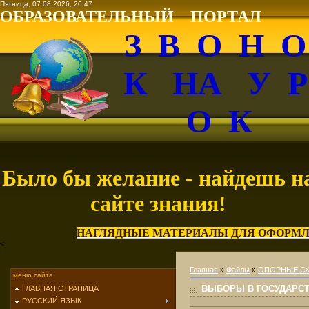
Пятница, 07.08.2026, 20:47
ОБРАЗОВАТЕЛЬНЫЙ ПОРТАЛ
З В О Н 
К НА У 
О К
Было бы желание - найдешь н
сайте знания!
НАГЛЯДНЫЕ МАТЕРИАЛЫ ДЛЯ ОФОРМЛ
<
Главная
»
Файлы
»
ОПОРНЫЕ С
меню сайта
ВЫБОРЫ В ГОСУДАРС
ГЛАВНАЯ СТРАНИЦА
РУССКИЙ ЯЗЫК