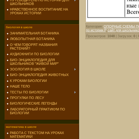
ПУТЕВОДИТЕЛЬ ПО ИСТОРИИ ДЛЯ
ШКОЛЬНИКОВ
НРАВСТВЕННОЕ ВОСПИТАНИЕ НА
УРОКАХ ИСТОРИИ
Категория
:
ОПОРНЫЕ СХЕМЫ П
биология в школе
по истории Р
,
сайт для школьник
ЗАНИМАТЕЛЬНАЯ БОТАНИКА
Просмотров
:
1048
|
Загрузок
:
0
|
ЛЮБОПЫТНАЯ БОТАНИКА
О ЧЕМ ГОВОРЯТ НАЗВАНИЯ
РАСТЕНИЙ?
АУДИОКНИГИ ПО БИОЛОГИИ
БИО-ЭНЦИКЛОПЕДИЯ ДЛЯ
ШКОЛЬНИКОВ "ЖИВОЙ МИР"
ЗООЛОГИЯ В ШКОЛЕ
БИО-ЭНЦИКЛОПЕДИЯ ЖИВОТНЫХ
К УРОКАМ БИОЛОГИИ
НАШЕ ТЕЛО
ТЕСТЫ ПО БИОЛОГИИ
ПРОГУЛКИ ПО ЛЕСУ
БИОЛОГИЧЕСКИЕ ЛЕГЕНДЫ
ЛАБОРАТОРНЫЙ ПРАКТИКУМ ПО
БИОЛОГИИ
математика в школе
РАБОТА С ТЕКСТОМ НА УРОКАХ
МАТЕМАТИКИ