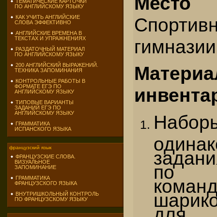
Место 
ТЕМАТИЧЕСКИЕ КАРТОЧКИ
ПО АНГЛИЙСКОМУ ЯЗЫКУ
Спорт
КАК УЧИТЬ АНГЛИЙСКИЕ
СЛОВА ЭФФЕКТИВНО
АНГЛИЙСКИЕ ВРЕМЕНА В
ТЕКСТАХ И УПРАЖНЕНИЯХ
гимназии
РАЗДАТОЧНЫЙ МАТЕРИАЛ
ПО АНГЛИЙСКОМУ ЯЗЫКУ
200 АНГЛИЙСКИЙ ВЫРАЖЕНИЙ.
Мате
ТЕХНИКА ЗАПОМИНАНИЯ
КОНТРОЛЬНЫЕ РАБОТЫ В
ФОРМАТЕ ЕГЭ ПО
инвента
АНГЛИЙСКОМУ ЯЗЫКУ
ТИПОВЫЕ ВАРИАНТЫ
ЗАДАНИЙ ЕГЭ ПО
АНГЛИЙСКОМУ ЯЗЫКУ
Набор
ГРАММАТИКА
ИСПАНСКОГО ЯЗЫКА
одина
французский язык
задани
ФРАНЦУЗСКИЕ СЛОВА.
ВИЗУАЛЬНОЕ
по к
ЗАПОМИНАНИЕ
ГРАММАТИКА
команд
ФРАНЦУЗСКОГО ЯЗЫКА
шарик
ВНУТРИШКОЛЬНЫЙ КОНТРОЛЬ
ПО ФРАНЦУЗСКОМУ ЯЗЫКУ
для 