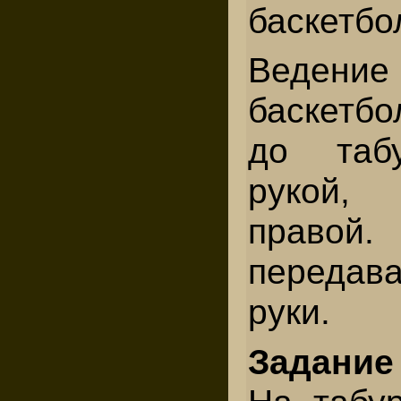
баскетбо
Ведение
баскетб
до таб
рукой,
прав
передав
руки.
Задани