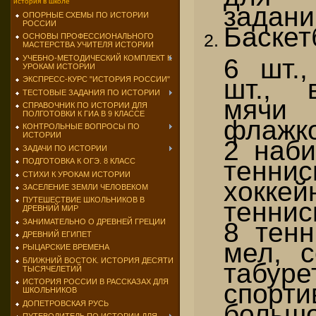
история в школе
задани
ОПОРНЫЕ СХЕМЫ ПО ИСТОРИИ
РОССИИ
Баскет
ОСНОВЫ ПРОФЕССИОНАЛЬНОГО
МАСТЕРСТВА УЧИТЕЛЯ ИСТОРИИ
6 шт.,
УЧЕБНО-МЕТОДИЧЕСКИЙ КОМПЛЕКТ К
УРОКАМ ИСТОРИИ
шт., 
ЭКСПРЕСС-КУРС "ИСТОРИЯ РОССИИ"
ТЕСТОВЫЕ ЗАДАНИЯ ПО ИСТОРИИ
мячи
СПРАВОЧНИК ПО ИСТОРИИ ДЛЯ
ПОЛГОТОВКИ К ГИА В 9 КЛАССЕ
флажко
КОНТРОЛЬНЫЕ ВОПРОСЫ ПО
ИСТОРИИ
2 наби
ЗАДАЧИ ПО ИСТОРИИ
теннис
ПОДГОТОВКА К ОГЭ. 8 КЛАСС
СТИХИ К УРОКАМ ИСТОРИИ
хоккей
ЗАСЕЛЕНИЕ ЗЕМЛИ ЧЕЛОВЕКОМ
ПУТЕШЕСТВИЕ ШКОЛЬНИКОВ В
тенни
ДРЕВНИЙ МИР
8 тенн
ЗАНИМАТЕЛЬНО О ДРЕВНЕЙ ГРЕЦИИ
ДРЕВНИЙ ЕГИПЕТ
мел, с
РЫЦАРСКИЕ ВРЕМЕНА
БЛИЖНИЙ ВОСТОК. ИСТОРИЯ ДЕСЯТИ
таб
ТЫСЯЧЕЛЕТИЙ
ИСТОРИЯ РОССИИ В РАССКАЗАХ ДЛЯ
спорт
ШКОЛЬНИКОВ
большо
ДОПЕТРОВСКАЯ РУСЬ