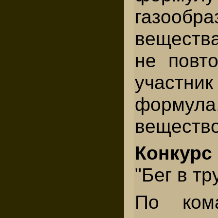
газообра
вещества
не повто
участн
форму
вещество
Конкурс
"Бег в тр
По ком