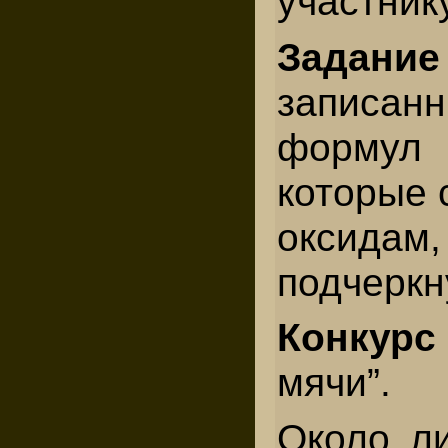
участнику
Задание
записан
формул
которые 
окси
подчеркн
Конкурс
мячи”.
Около ли