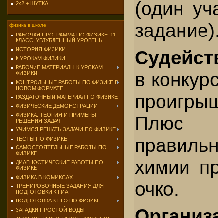
(один уч
2х2 + ШУТКА
задание)
физика в школе
РАБОЧАЯ ПРОГРАММА ПО ФИЗИКЕ. 11
КЛАСС. УГЛУБЛЕННЫЙ УРОВЕНЬ
ИСТОРИЯ ФИЗИКИ
Судейст
К УРОКАМ ФИЗИКИ
РАБОЧИЕ МАТЕРИАЛЫ К УРОКАМ
в конкурс
ФИЗИКИ
КОНТРОЛЬНЫЕ РАБОТЫ ПО ФИЗИКЕ В
НОВОМ ФОРМАТЕ
проигры
РАЗДАТОЧНЫЙ МАТЕРИАЛ ПО ФИЗИКЕ
ФИЗИЧЕСКИЕ ДЕМОНСТРАЦИИ
ФИЗИКА. ТЕОРИЯ И ПРИМЕРЫ
Плюс 
РЕШЕНИЯ ЗАДАЧ
УЧИМСЯ РЕШАТЬ ЗАДАЧИ ПО ФИЗИКЕ
правиль
ТЕСТЫ ПО ФИЗИКЕ
САМОСТОЯТЕЛЬНЫЕ РАБОТЫ ПО
ФИЗИКЕ
химии пр
ДИАГНОСТИЧЕСКИЕ РАБОТЫ ПО
ФИЗИКЕ
ФИЗИКА В КОМИКСАХ
очко.
ТРЕНИРОВОЧНЫЕ ЗАДАНИЯ ДЛЯ
ПОДГОТОВКИ К ГИА
ПОДГОТОВКА К ЕГЭ ПО ФИЗИКЕ
Организ
ЗАГАДКИ ПРОСТОЙ ВОДЫ