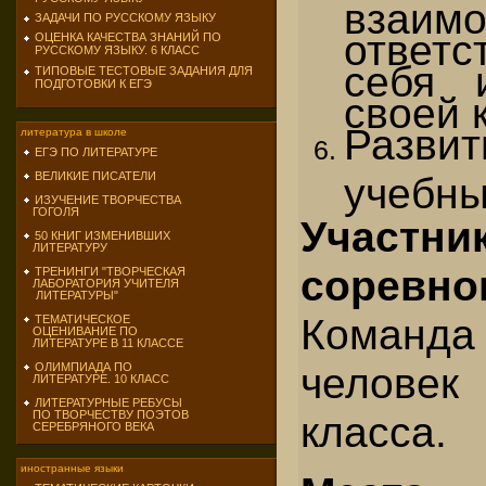
взаимо
ЗАДАЧИ ПО РУССКОМУ ЯЗЫКУ
ответс
ОЦЕНКА КАЧЕСТВА ЗНАНИЙ ПО
РУССКОМУ ЯЗЫКУ. 6 КЛАСС
себя 
ТИПОВЫЕ ТЕСТОВЫЕ ЗАДАНИЯ ДЛЯ
ПОДГОТОВКИ К ЕГЭ
своей 
Развит
литература в школе
ЕГЭ ПО ЛИТЕРАТУРЕ
ВЕЛИКИЕ ПИСАТЕЛИ
учебны
ИЗУЧЕНИЕ ТВОРЧЕСТВА
ГОГОЛЯ
Участни
50 КНИГ ИЗМЕНИВШИХ
ЛИТЕРАТУРУ
соревно
ТРЕНИНГИ "ТВОРЧЕСКАЯ
ЛАБОРАТОРИЯ УЧИТЕЛЯ
ЛИТЕРАТУРЫ"
Команда 
ТЕМАТИЧЕСКОЕ
ОЦЕНИВАНИЕ ПО
ЛИТЕРАТУРЕ В 11 КЛАССЕ
человек
ОЛИМПИАДА ПО
ЛИТЕРАТУРЕ. 10 КЛАСС
ЛИТЕРАТУРНЫЕ РЕБУСЫ
класса.
ПО ТВОРЧЕСТВУ ПОЭТОВ
СЕРЕБРЯНОГО ВЕКА
иностранные языки