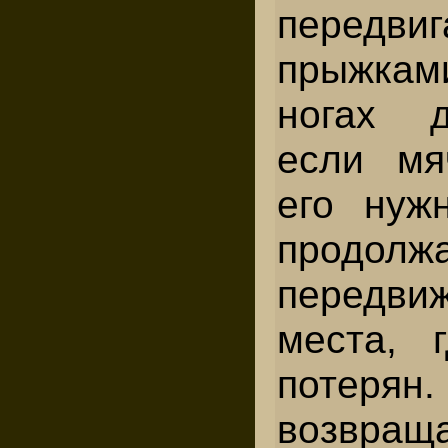
передвиг
прыжка
ногах д
если мя
его нуж
продолж
перед
места, 
потеря
возвраща