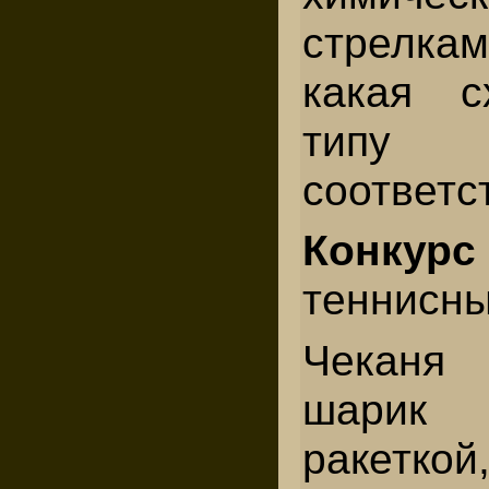
стрелка
какая с
типу
соответст
Конкурс
теннисны
Чеканя
шарик 
ракетко