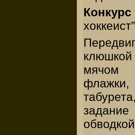
Конкур
хоккеист”
Перед
клюшкой
мячом
флажки,
табурет
задани
обводк