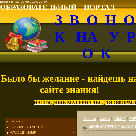
Воскресенье, 09.08.2026, 09:40
ОБРАЗОВАТЕЛЬНЫЙ ПОРТАЛ
З В О Н 
К НА У 
О К
Было бы желание - найдешь н
сайте знания!
НАГЛЯДНЫЕ МАТЕРИАЛЫ ДЛЯ ОФОРМЛ
<
Главная
»
Файлы
»
ХИМИЯ
»
ВН
меню сайта
ФИЗКУЛЬТУРНО-ХИМИЧ
ГЛАВНАЯ СТРАНИЦА
РУССКИЙ ЯЗЫК