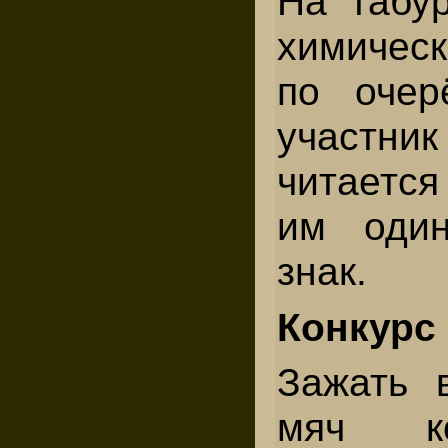
На табур
химическ
по очер
участни
читаетс
им один
знак.
Конкурс
Зажать 
мяч к