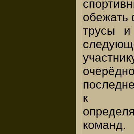
спорти
обежать 
трусы и
следующ
участни
очерёдн
последне
к ф
определ
команд.