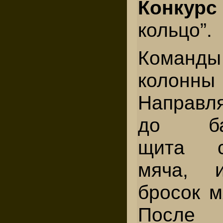
Конкурс 
кольцо”.
Команды
колонны
Направл
до бас
щита с
мяча, 
бросок м
После 