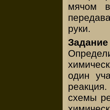
мячом в
передав
руки.
Задани
Опред
химическ
один уча
реакци
схемы ре
химичес