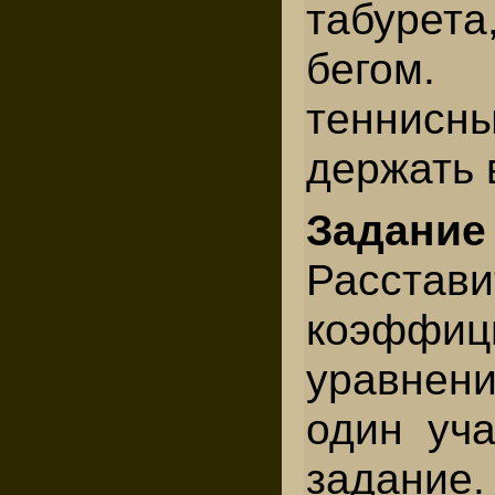
табурет
бегом.
теннис
держать 
Задани
Расстави
коэфф
уравнен
один уча
задание.