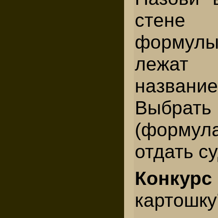
стене 
формулы
лежат 
названи
Выбр
(формула
отдать с
Конкурс
картошку