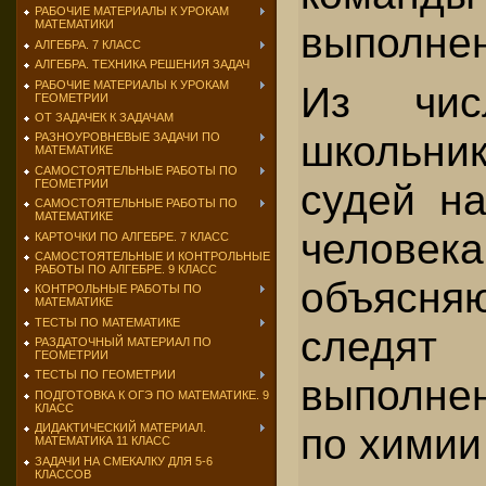
РАБОЧИЕ МАТЕРИАЛЫ К УРОКАМ
МАТЕМАТИКИ
выполнен
АЛГЕБРА. 7 КЛАСС
АЛГЕБРА. ТЕХНИКА РЕШЕНИЯ ЗАДАЧ
РАБОЧИЕ МАТЕРИАЛЫ К УРОКАМ
Из чис
ГЕОМЕТРИИ
ОТ ЗАДАЧЕК К ЗАДАЧАМ
школьни
РАЗНОУРОВНЕВЫЕ ЗАДАЧИ ПО
МАТЕМАТИКЕ
САМОСТОЯТЕЛЬНЫЕ РАБОТЫ ПО
судей на
ГЕОМЕТРИИ
САМОСТОЯТЕЛЬНЫЕ РАБОТЫ ПО
МАТЕМАТИКЕ
человека
КАРТОЧКИ ПО АЛГЕБРЕ. 7 КЛАСС
САМОСТОЯТЕЛЬНЫЕ И КОНТРОЛЬНЫЕ
РАБОТЫ ПО АЛГЕБРЕ. 9 КЛАСС
объясняю
КОНТРОЛЬНЫЕ РАБОТЫ ПО
МАТЕМАТИКЕ
ТЕСТЫ ПО МАТЕМАТИКЕ
сле
РАЗДАТОЧНЫЙ МАТЕРИАЛ ПО
ГЕОМЕТРИИ
ТЕСТЫ ПО ГЕОМЕТРИИ
выполне
ПОДГОТОВКА К ОГЭ ПО МАТЕМАТИКЕ. 9
КЛАСС
по химии
ДИДАКТИЧЕСКИЙ МАТЕРИАЛ.
МАТЕМАТИКА 11 КЛАСС
ЗАДАЧИ НА СМЕКАЛКУ ДЛЯ 5-6
КЛАССОВ