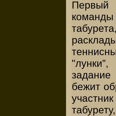
Первый
команд
табурета
расклад
теннис
"лунки”
задание
бежит об
участн
табурет