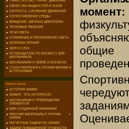
ТЯЖЕСТЬ И ВЕС. РЫЧАГ. ДАВЛЕНИЕ
СВОЙСТВА ЖИДКОСТЕЙ И ГАЗОВ
момент:
СКОРОСТЬ. СЛОЖЕНИЕ ДВИЖЕНИЙ
СОПРОТИВЛЕНИЕ СРЕДЫ
физкуль
ВРАЩЕНИЕ. «ВЕЧНЫЕ ДВИГАТЕЛИ»
ТЕПЛОВЫЕ ЯВЛЕНИЯ
ЛУЧИ СВЕТА
объясня
ОТРАЖЕНИЕ И ПРЕЛОМЛЕНИЕ СВЕТА
ИЛЛЮЗИИ ЗРЕНИЯ
общие
ЗВУК И СЛУХ
ПУТЕВОДИТЕЛЬ ПО КОСМОСУ ДЛЯ
ШКОЛЬНИКОВ
проведен
ШКОЛЬНИКАМ О ЗЕМЛЕ И КОСМОСЕ
СТИХОТВОРЕНИЯ К УРОКАМ ФИЗИКИ И
АСТРОНОМИИ
Спортив
химия в школе
чере
ИСТОРИЯ ХИМИИ
ХИМИЯ - ЭТО ИНТЕРЕСНО
ШКОЛЬНИКАМ О ПРЕВРАЩЕНИИ
задания
ЭЛЕМЕНТОВ
МИР, СОЗДАННЫЙ ХИМИКАМИ
Оценивае
РАБОЧИЕ МАТЕРИАЛЫ К УРОКАМ
ХИМИИ
РАСЧЕТНЫЕ ЗАДАЧИ ПО ХИМИИ
ЗАДАЧИ ПОВЫШЕННОЙ ТРУДНОСТИ