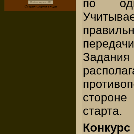
по одн
Войти через uID
Старая форма входа
Учитыва
правильн
передач
Задани
распол
противо
сторон
старта.
Конкур