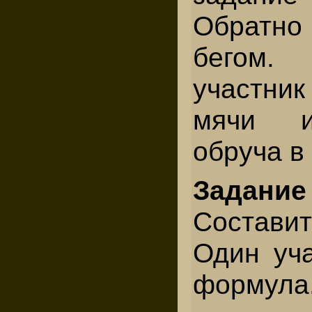
Обратн
бегом.
участни
мячи и
обруча в
Задани
Состави
Один уча
формула