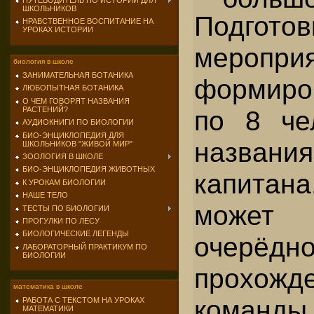
ПУТЕВОДИТЕЛЬ ПО ИСТОРИИ ДЛЯ
ШКОЛЬНИКОВ
Подготов
НРАВСТВЕННОЕ ВОСПИТАНИЕ НА
УРОКАХ ИСТОРИИ
мероприя
биология в школе
ЗАНИМАТЕЛЬНАЯ БОТАНИКА
формиро
ЛЮБОПЫТНАЯ БОТАНИКА
О ЧЕМ ГОВОРЯТ НАЗВАНИЯ
по 8 че
РАСТЕНИЙ?
АУДИОКНИГИ ПО БИОЛОГИИ
БИО-ЭНЦИКЛОПЕДИЯ ДЛЯ
названи
ШКОЛЬНИКОВ "ЖИВОЙ МИР"
ЗООЛОГИЯ В ШКОЛЕ
БИО-ЭНЦИКЛОПЕДИЯ ЖИВОТНЫХ
капита
К УРОКАМ БИОЛОГИИ
НАШЕ ТЕЛО
може
ТЕСТЫ ПО БИОЛОГИИ
ПРОГУЛКИ ПО ЛЕСУ
БИОЛОГИЧЕСКИЕ ЛЕГЕНДЫ
очерёдно
ЛАБОРАТОРНЫЙ ПРАКТИКУМ ПО
БИОЛОГИИ
прохожд
математика в школе
кома
РАБОТА С ТЕКСТОМ НА УРОКАХ
МАТЕМАТИКИ