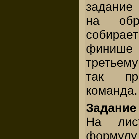
задание
на обр
собира
финише 
третьему
так пр
команда.
Задани
На лис
форму