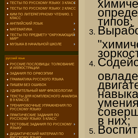
химиче
ТЕСТЫ ПО РУССКОМУ ЯЗЫКУ. 3 КЛАСС
опре
ТЕСТЫ ПО РУССКОМУ ЯЗЫКУ. 2 КЛАСС
КИМ ПО ЛИТЕРАТУРНОМУ ЧТЕНИЮ. 1
типов;
КЛАСС
АНГЛИЙСКИЙ ЯЗЫК
Выраб
МАТЕМАТИКА
ТЕСТЫ ПО ПРЕДМЕТУ "ОКРУЖАЮЩИЙ
МИР"
"химич
МУЗЫКА В НАЧАЛЬНОЙ ШКОЛЕ
зоркост
Соде
русский язык
РУССКИЕ ПОСЛОВИЦЫ: ТОЛКОВАНИЕ
И ИЛЛЮСТРАЦИИ
овлад
ЗАДАНИЯ ПО ОРФОЭПИИ
ГРАММАТИКА РУССКОГО ЯЗЫКА
двигат
ПИШЕМ БЕЗ ОШИБОК
навыка
УДИВИТЕЛЬНЫЙ МИР ФРАЗЕОЛОГИИ
ТЕКСТЫ ДЛЯ КОМПЛЕКСНОГО АНАЛИЗА
уме
В 9 КЛАССЕ
ТРЕНИРОВОЧНЫЕ УПРАЖНЕНИЯ ПО
совер
РУССКОМУ ЯЗЫКУ
ПРАКТИЧЕСКИЕ ЗАДАНИЯ ПО
в них;
РУССКОМУ ЯЗЫКУ. 5 КЛАСС
ТЕСТОВЫЕ ЗАДАНИЯ ПО РУССКОМУ
Воспит
ЯЗЫКУ
ДИДАКТИЧЕСКИЙ МАТЕРИАЛ ПО
РУССКОМУ ЯЗЫКУ