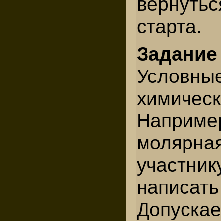
вернут
старта.
Задани
Условные
химичес
Например
молярн
участн
написа
Допускае