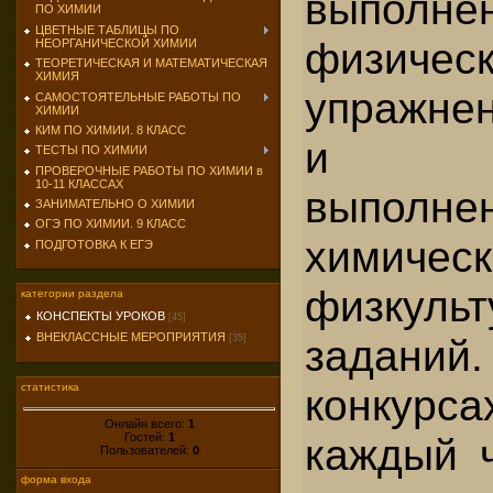
выполне
ПО ХИМИИ
ЦВЕТНЫЕ ТАБЛИЦЫ ПО
физичес
НЕОРГАНИЧЕСКОЙ ХИМИИ
ТЕОРЕТИЧЕСКАЯ И МАТЕМАТИЧЕСКАЯ
ХИМИЯ
упражнен
САМОСТОЯТЕЛЬНЫЕ РАБОТЫ ПО
ХИМИИ
КИМ ПО ХИМИИ. 8 КЛАСС
и пра
ТЕСТЫ ПО ХИМИИ
ПРОВЕРОЧНЫЕ РАБОТЫ ПО ХИМИИ в
10-11 КЛАССАХ
выполне
ЗАНИМАТЕЛЬНО О ХИМИИ
ОГЭ ПО ХИМИИ. 9 КЛАСС
хими
ПОДГОТОВКА К ЕГЭ
физкуль
категории раздела
КОНСПЕКТЫ УРОКОВ
[45]
ВНЕКЛАССНЫЕ МЕРОПРИЯТИЯ
задани
[35]
конкурс
статистика
Онлайн всего:
1
Гостей:
1
каждый 
Пользователей:
0
форма входа