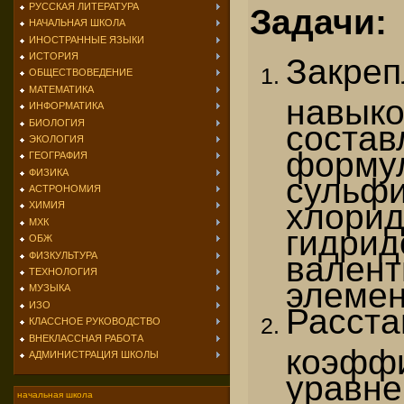
РУССКАЯ ЛИТЕРАТУРА
Задачи:
НАЧАЛЬНАЯ ШКОЛА
ИНОСТРАННЫЕ ЯЗЫКИ
ИСТОРИЯ
Закреп
ОБЩЕСТВОВЕДЕНИЕ
МАТЕМАТИКА
навык
ИНФОРМАТИКА
БИОЛОГИЯ
состав
ЭКОЛОГИЯ
форму
ГЕОГРАФИЯ
ФИЗИКА
сульфи
АСТРОНОМИЯ
хло
ХИМИЯ
МХК
гид
ОБЖ
валент
ФИЗКУЛЬТУРА
ТЕХНОЛОГИЯ
элемен
МУЗЫКА
ИЗО
Расста
КЛАССНОЕ РУКОВОДСТВО
ВНЕКЛАССНАЯ РАБОТА
коэфф
АДМИНИСТРАЦИЯ ШКОЛЫ
уравне
начальная школа