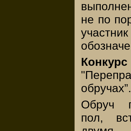
выполне
не по по
участн
обозначе
Конк
"Пер
обручах”
Обруч 
пол, вс
двумя