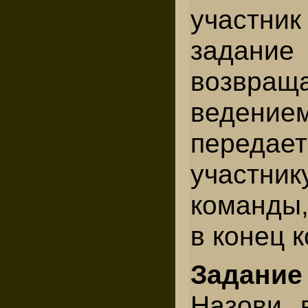
участни
задани
возвр
ведени
передает
участн
команды,
в конец 
Задани
Назови 