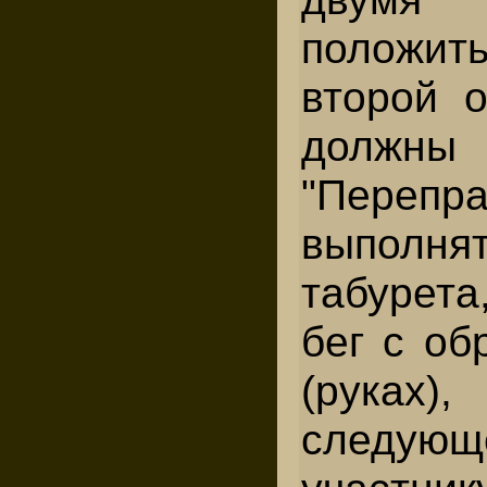
полож
второй о
должны
"Перепра
выпо
табурет
бег с об
(руках
следующ