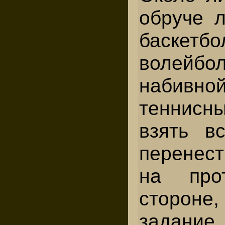
обруче л
баскетбо
волейбо
наби
теннис
взять в
перенест
на прот
стороне
задани