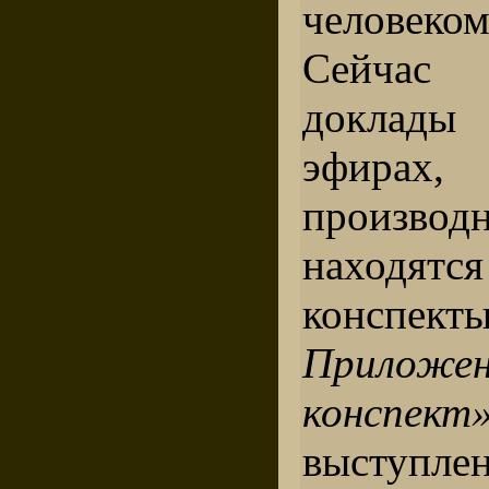
человеком
Сейчас
доклады
эфирах
производн
наход
конспе
Прилож
конспект»
выступле