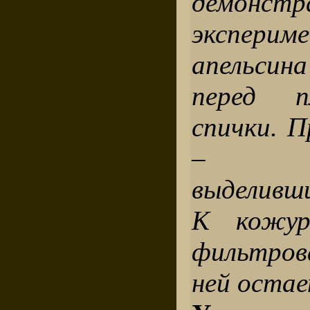
демонстр
экспер
апельсин
перед п
спички. 
– вос
выделивши
К кожур
фильтров
ней оста