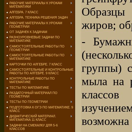
РАБОЧИЕ МАТЕРИАЛЫ К УРОКАМ
МАТЕМАТИКИ
Образцы 
АЛГЕБРА. 7 КЛАСС
АЛГЕБРА. ТЕХНИКА РЕШЕНИЯ ЗАДАЧ
жиров; об
РАБОЧИЕ МАТЕРИАЛЫ К УРОКАМ
ГЕОМЕТРИИ
ОТ ЗАДАЧЕК К ЗАДАЧАМ
- Бумажн
РАЗНОУРОВНЕВЫЕ ЗАДАЧИ ПО
МАТЕМАТИКЕ
САМОСТОЯТЕЛЬНЫЕ РАБОТЫ ПО
ГЕОМЕТРИИ
(нескол
САМОСТОЯТЕЛЬНЫЕ РАБОТЫ ПО
МАТЕМАТИКЕ
группы) с
КАРТОЧКИ ПО АЛГЕБРЕ. 7 КЛАСС
САМОСТОЯТЕЛЬНЫЕ И КОНТРОЛЬНЫЕ
РАБОТЫ ПО АЛГЕБРЕ. 9 КЛАСС
мыла на 
КОНТРОЛЬНЫЕ РАБОТЫ ПО
МАТЕМАТИКЕ
ТЕСТЫ ПО МАТЕМАТИКЕ
классов
РАЗДАТОЧНЫЙ МАТЕРИАЛ ПО
ГЕОМЕТРИИ
ТЕСТЫ ПО ГЕОМЕТРИИ
изучением
ПОДГОТОВКА К ОГЭ ПО МАТЕМАТИКЕ. 9
КЛАСС
ДИДАКТИЧЕСКИЙ МАТЕРИАЛ.
возможн
МАТЕМАТИКА 11 КЛАСС
ЗАДАЧИ НА СМЕКАЛКУ ДЛЯ 5-6
КЛАССОВ