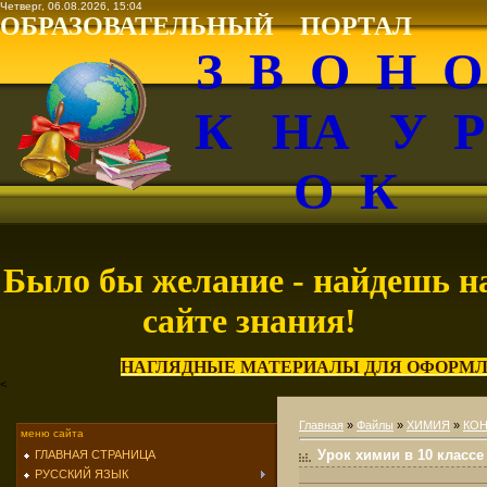
Четверг, 06.08.2026, 15:04
ОБРАЗОВАТЕЛЬНЫЙ ПОРТАЛ
З В О Н 
К НА У 
О К
Было бы желание - найдешь н
сайте знания!
НАГЛЯДНЫЕ МАТЕРИАЛЫ ДЛЯ ОФОРМЛ
<
Главная
»
Файлы
»
ХИМИЯ
»
КОН
меню сайта
Урок химии в 10 клас
ГЛАВНАЯ СТРАНИЦА
РУССКИЙ ЯЗЫК