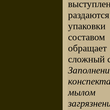
выступле
раздаю
упаковки
составо
обращает 
сложный с
Заполнени
конспек
мыло
загрязнен