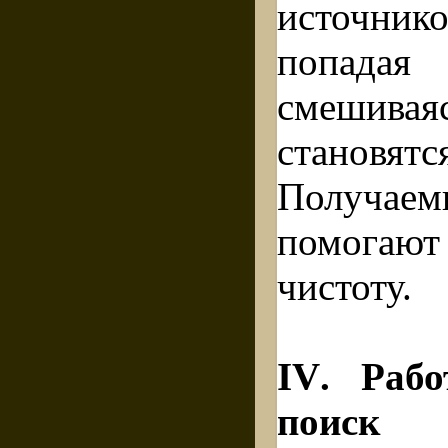
источни
попада
смешив
становятс
Получаем
помога
чистоту.
IV
. Раб
поиск 