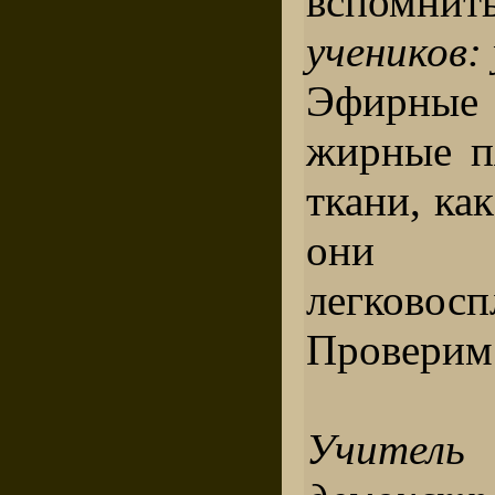
вспомни
учеников:
Эфирные
жирные п
ткани, ка
они 
легковос
Проверим 
Учите