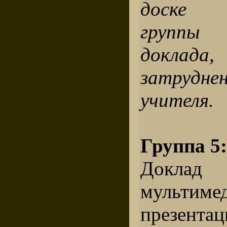
доске 
группы 
доклада,
затрудн
учителя.
Группа 5
Доклад 
мультиме
презент