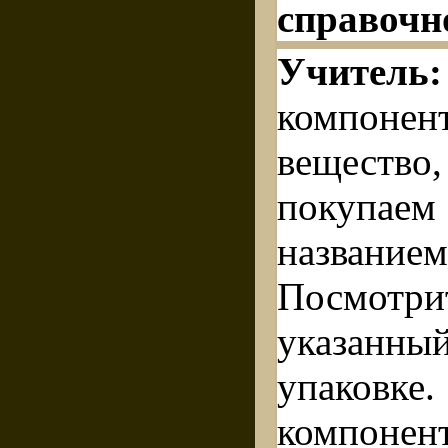
справочн
Учите
компон
вещест
покупае
назва
Посмотри
указанн
упаковк
компо