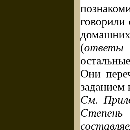
познак
говорили 
домашних
(
ответы
остальны
Они пере
заданием 
См.
Прил
Степе
составля