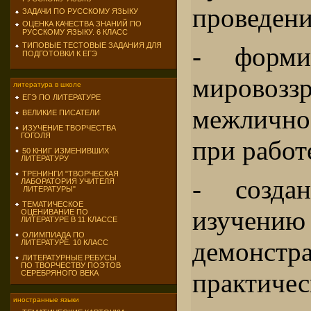
проведени
ЗАДАЧИ ПО РУССКОМУ ЯЗЫКУ
ОЦЕНКА КАЧЕСТВА ЗНАНИЙ ПО
РУССКОМУ ЯЗЫКУ. 6 КЛАСС
ТИПОВЫЕ ТЕСТОВЫЕ ЗАДАНИЯ ДЛЯ
- форми
ПОДГОТОВКИ К ЕГЭ
мировоз
литература в школе
ЕГЭ ПО ЛИТЕРАТУРЕ
межличн
ВЕЛИКИЕ ПИСАТЕЛИ
ИЗУЧЕНИЕ ТВОРЧЕСТВА
ГОГОЛЯ
при работ
50 КНИГ ИЗМЕНИВШИХ
ЛИТЕРАТУРУ
ТРЕНИНГИ "ТВОРЧЕСКАЯ
- созда
ЛАБОРАТОРИЯ УЧИТЕЛЯ
ЛИТЕРАТУРЫ"
ТЕМАТИЧЕСКОЕ
изуч
ОЦЕНИВАНИЕ ПО
ЛИТЕРАТУРЕ В 11 КЛАССЕ
ОЛИМПИАДА ПО
демонстр
ЛИТЕРАТУРЕ. 10 КЛАСС
ЛИТЕРАТУРНЫЕ РЕБУСЫ
ПО ТВОРЧЕСТВУ ПОЭТОВ
практиче
СЕРЕБРЯНОГО ВЕКА
иностранные языки