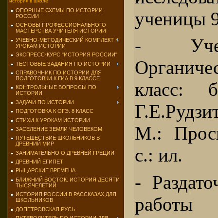
история в школе
ОПОРНЫЕ СХЕМЫ ПО ИСТОРИИ
ученицы 9
РОССИИ
ОСНОВЫ ПРОФЕССИОНАЛЬНОГО
МАСТЕРСТВА УЧИТЕЛЯ ИСТОРИИ
- Уче
УЧЕБНО-МЕТОДИЧЕСКИЙ КОМПЛЕКТ К
УРОКАМ ИСТОРИИ
ЭКСПРЕСС-КУРС "ИСТОРИЯ РОССИИ"
Органич
ТЕСТОВЫЕ ЗАДАНИЯ ПО ИСТОРИИ
СПРАВОЧНИК ПО ИСТОРИИ ДЛЯ
ПОЛГОТОВКИ К ГИА В 9 КЛАССЕ
класс: б
КОНТРОЛЬНЫЕ ВОПРОСЫ ПО
ИСТОРИИ
ЗАДАЧИ ПО ИСТОРИИ
Г.Е.Рудзи
ПОДГОТОВКА К ОГЭ. 8 КЛАСС
СТИХИ К УРОКАМ ИСТОРИИ
М.: Прос
ЗАСЕЛЕНИЕ ЗЕМЛИ ЧЕЛОВЕКОМ
ПУТЕШЕСТВИЕ ШКОЛЬНИКОВ В
ДРЕВНИЙ МИР
с.: ил.
ЗАНИМАТЕЛЬНО О ДРЕВНЕЙ ГРЕЦИИ
ДРЕВНИЙ ЕГИПЕТ
РЫЦАРСКИЕ ВРЕМЕНА
- Раздат
БЛИЖНИЙ ВОСТОК. ИСТОРИЯ ДЕСЯТИ
ТЫСЯЧЕЛЕТИЙ
ИСТОРИЯ РОССИИ В РАССКАЗАХ ДЛЯ
работы
ШКОЛЬНИКОВ
ДОПЕТРОВСКАЯ РУСЬ