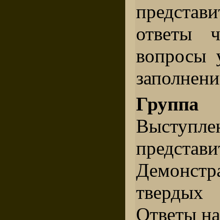
предста
ответы 
вопросы 
заполнени
Групп
Выступле
предста
Демонст
твердых
Ответы на