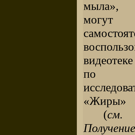
мыла», 
могу
самост
воспользо
видеотеке
по м
исследов
«Жиры» 
(
см.
Получени