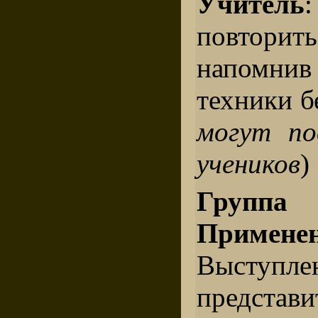
Учитель
повтори
напомн
техники б
могут по
учеников
)
Группа
Применен
Выступле
представи