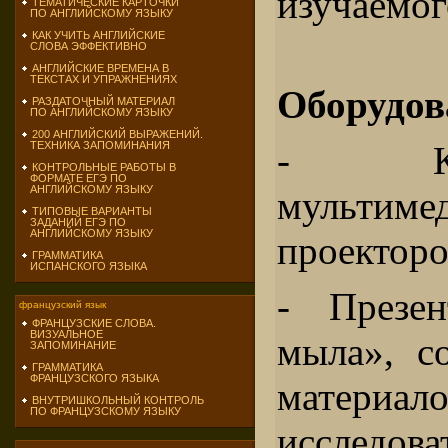
изучаемог
ТЕМАТИЧЕСКИЕ КАРТОЧКИ
ПО АНГЛИЙСКОМУ ЯЗЫКУ
КАК УЧИТЬ АНГЛИЙСКИЕ
СЛОВА ЭФФЕКТИВНО
АНГЛИЙСКИЕ ВРЕМЕНА В
ТЕКСТАХ И УПРАЖНЕНИЯХ
Оборудов
РАЗДАТОЧНЫЙ МАТЕРИАЛ
ПО АНГЛИЙСКОМУ ЯЗЫКУ
200 АНГЛИЙСКИЙ ВЫРАЖЕНИЙ.
- Ко
ТЕХНИКА ЗАПОМИНАНИЯ
КОНТРОЛЬНЫЕ РАБОТЫ В
ФОРМАТЕ ЕГЭ ПО
АНГЛИЙСКОМУ ЯЗЫКУ
мультиме
ТИПОВЫЕ ВАРИАНТЫ
ЗАДАНИЙ ЕГЭ ПО
АНГЛИЙСКОМУ ЯЗЫКУ
проекторо
ГРАММАТИКА
ИСПАНСКОГО ЯЗЫКА
- Презен
французский язык
ФРАНЦУЗСКИЕ СЛОВА.
ВИЗУАЛЬНОЕ
мыла», с
ЗАПОМИНАНИЕ
ГРАММАТИКА
ФРАНЦУЗСКОГО ЯЗЫКА
материало
ВНУТРИШКОЛЬНЫЙ КОНТРОЛЬ
ПО ФРАНЦУЗСКОМУ ЯЗЫКУ
исследов