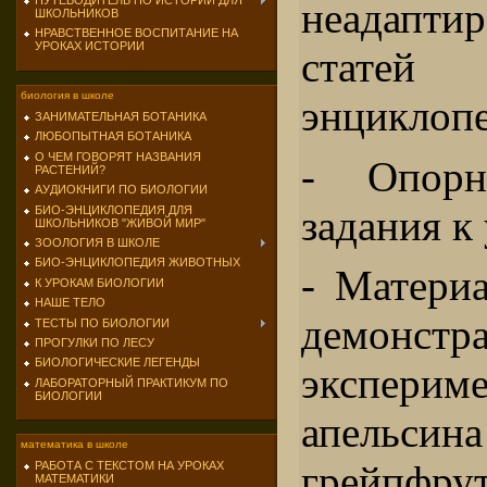
ПУТЕВОДИТЕЛЬ ПО ИСТОРИИ ДЛЯ
неадапт
ШКОЛЬНИКОВ
НРАВСТВЕННОЕ ВОСПИТАНИЕ НА
УРОКАХ ИСТОРИИ
статей 
биология в школе
энциклоп
ЗАНИМАТЕЛЬНАЯ БОТАНИКА
ЛЮБОПЫТНАЯ БОТАНИКА
О ЧЕМ ГОВОРЯТ НАЗВАНИЯ
- Опорн
РАСТЕНИЙ?
АУДИОКНИГИ ПО БИОЛОГИИ
задания к
БИО-ЭНЦИКЛОПЕДИЯ ДЛЯ
ШКОЛЬНИКОВ "ЖИВОЙ МИР"
ЗООЛОГИЯ В ШКОЛЕ
БИО-ЭНЦИКЛОПЕДИЯ ЖИВОТНЫХ
- Матери
К УРОКАМ БИОЛОГИИ
НАШЕ ТЕЛО
демонстр
ТЕСТЫ ПО БИОЛОГИИ
ПРОГУЛКИ ПО ЛЕСУ
БИОЛОГИЧЕСКИЕ ЛЕГЕНДЫ
экспер
ЛАБОРАТОРНЫЙ ПРАКТИКУМ ПО
БИОЛОГИИ
апельси
математика в школе
грейпф
РАБОТА С ТЕКСТОМ НА УРОКАХ
МАТЕМАТИКИ