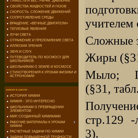
ТЯЖЕСТЬ И ВЕС. РЫЧАГ. ДАВЛЕНИЕ
подгото
СВОЙСТВА ЖИДКОСТЕЙ И ГАЗОВ
СКОРОСТЬ. СЛОЖЕНИЕ ДВИЖЕНИЙ
СОПРОТИВЛЕНИЕ СРЕДЫ
учителем 
ВРАЩЕНИЕ. «ВЕЧНЫЕ ДВИГАТЕЛИ»
ТЕПЛОВЫЕ ЯВЛЕНИЯ
ЛУЧИ СВЕТА
Сложные 
ОТРАЖЕНИЕ И ПРЕЛОМЛЕНИЕ СВЕТА
ИЛЛЮЗИИ ЗРЕНИЯ
ЗВУК И СЛУХ
Жиры (§31
ПУТЕВОДИТЕЛЬ ПО КОСМОСУ ДЛЯ
ШКОЛЬНИКОВ
ШКОЛЬНИКАМ О ЗЕМЛЕ И КОСМОСЕ
Мыло; П
СТИХОТВОРЕНИЯ К УРОКАМ ФИЗИКИ И
АСТРОНОМИИ
(§31, табл
химия в школе
ИСТОРИЯ ХИМИИ
Получе
ХИМИЯ - ЭТО ИНТЕРЕСНО
ШКОЛЬНИКАМ О ПРЕВРАЩЕНИИ
ЭЛЕМЕНТОВ
стр.129 
МИР, СОЗДАННЫЙ ХИМИКАМИ
РАБОЧИЕ МАТЕРИАЛЫ К УРОКАМ
ХИМИИ
3).
РАСЧЕТНЫЕ ЗАДАЧИ ПО ХИМИИ
ЗАДАЧИ ПОВЫШЕННОЙ ТРУДНОСТИ