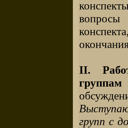
конспект
вопросы
конспекта
окончания
II. Раб
групп
обсуждени
Выступа
групп с д