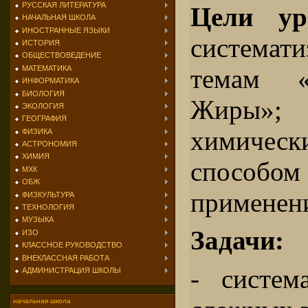
РУССКАЯ ЛИТЕРАТУРА
Цели ур
НАЧАЛЬНАЯ ШКОЛА
ИНОСТРАННЫЕ ЯЗЫКИ
системати
ИСТОРИЯ
ОБЩЕСТВОВЕДЕНИЕ
темам «
МАТЕМАТИКА
ИНФОРМАТИКА
БИОЛОГИЯ
Жиры»; 
ЭКОЛОГИЯ
ГЕОГРАФИЯ
химическ
ФИЗИКА
АСТРОНОМИЯ
ХИМИЯ
способом
МХК
ОБЖ
применен
ФИЗКУЛЬТУРА
ТЕХНОЛОГИЯ
МУЗЫКА
Задачи:
ИЗО
КЛАССНОЕ РУКОВОДСТВО
ВНЕКЛАССНАЯ РАБОТА
- систем
АДМИНИСТРАЦИЯ ШКОЛЫ
начальная школа