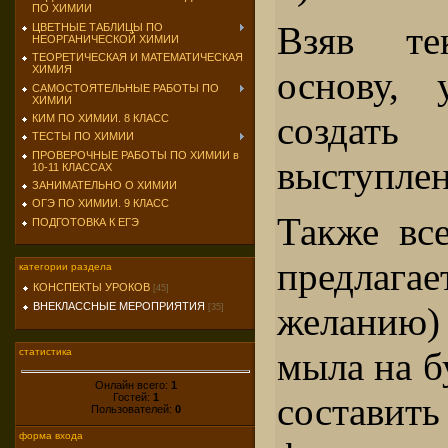
ПО ХИМИИ
Взяв те
ЦВЕТНЫЕ ТАБЛИЦЫ ПО
НЕОРГАНИЧЕСКОЙ ХИМИИ
ТЕОРЕТИЧЕСКАЯ И МАТЕМАТИЧЕСКАЯ
ХИМИЯ
основу, 
САМОСТОЯТЕЛЬНЫЕ РАБОТЫ ПО
ХИМИИ
создат
КИМ ПО ХИМИИ. 8 КЛАСС
ТЕСТЫ ПО ХИМИИ
ПРОВЕРОЧНЫЕ РАБОТЫ ПО ХИМИИ в
выступлен
10-11 КЛАССАХ
ЗАНИМАТЕЛЬНО О ХИМИИ
ОГЭ ПО ХИМИИ. 9 КЛАСС
Также вс
ПОДГОТОВКА К ЕГЭ
предлаг
категории раздела
КОНСПЕКТЫ УРОКОВ
[45]
ВНЕКЛАССНЫЕ МЕРОПРИЯТИЯ
желанию)
[35]
мыла на б
статистика
Онлайн всего:
1
состави
Гостей:
1
Пользователей:
0
форма входа