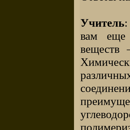
Учитель
вам еще
веществ 
Химиче
различн
соединени
преимуще
углеводо
полимер