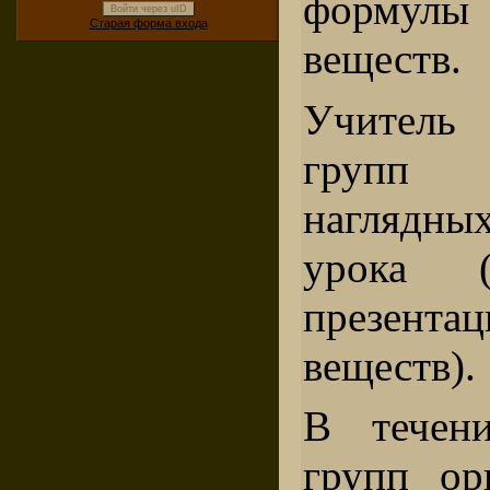
формул
Войти через uID
Старая форма входа
веществ.
Учитель 
групп 
наглядны
урока (
презент
веществ).
В течен
групп ор