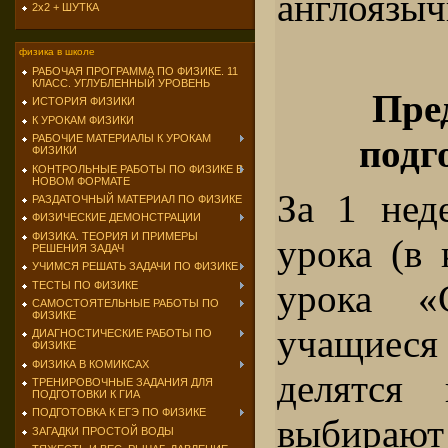
англоязыч
2х2 + ШУТКА
физика в школе
РАБОЧАЯ ПРОГРАММА ПО ФИЗИКЕ. 11
КЛАСС. УГЛУБЛЕННЫЙ УРОВЕНЬ
Пре
ИСТОРИЯ ФИЗИКИ
К УРОКАМ ФИЗИКИ
подг
РАБОЧИЕ МАТЕРИАЛЫ К УРОКАМ
ФИЗИКИ
КОНТРОЛЬНЫЕ РАБОТЫ ПО ФИЗИКЕ В
НОВОМ ФОРМАТЕ
За 1 нед
РАЗДАТОЧНЫЙ МАТЕРИАЛ ПО ФИЗИКЕ
ФИЗИЧЕСКИЕ ДЕМОНСТРАЦИИ
ФИЗИКА. ТЕОРИЯ И ПРИМЕРЫ
урока (в
РЕШЕНИЯ ЗАДАЧ
УЧИМСЯ РЕШАТЬ ЗАДАЧИ ПО ФИЗИКЕ
урока «
ТЕСТЫ ПО ФИЗИКЕ
САМОСТОЯТЕЛЬНЫЕ РАБОТЫ ПО
ФИЗИКЕ
учащие
ДИАГНОСТИЧЕСКИЕ РАБОТЫ ПО
ФИЗИКЕ
ФИЗИКА В КОМИКСАХ
делятся
ТРЕНИРОВОЧНЫЕ ЗАДАНИЯ ДЛЯ
ПОДГОТОВКИ К ГИА
ПОДГОТОВКА К ЕГЭ ПО ФИЗИКЕ
выбир
ЗАГАДКИ ПРОСТОЙ ВОДЫ