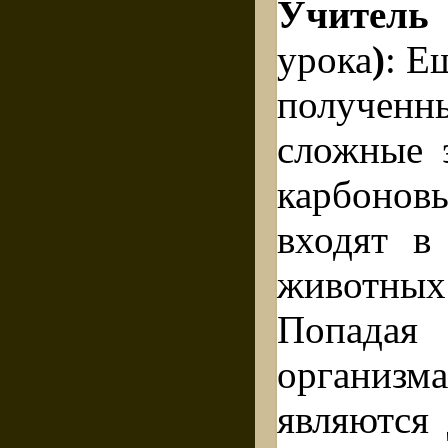
Учитель 
урока
)
: Е
полученн
сложные 
карбоно
входят в
животн
Попадая
организм
являются