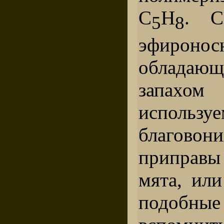
С
Н
. С
5
8
эфироно
облада
запах
использу
благово
приправы
мята, или
подобные