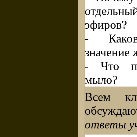
отдельн
эфиров?
- Каков
значение 
- Что пр
мыло?
Всем кл
обсуждаю
ответы у