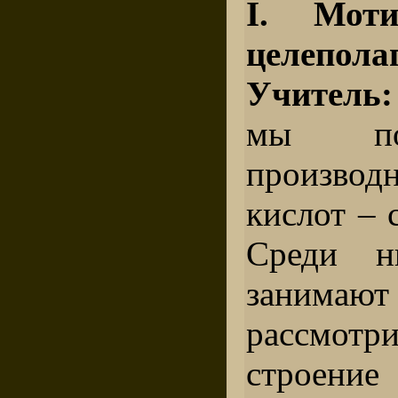
I. Мот
целепола
Учитель:
мы поз
произво
кислот –
Среди н
занимают
рассмот
строени