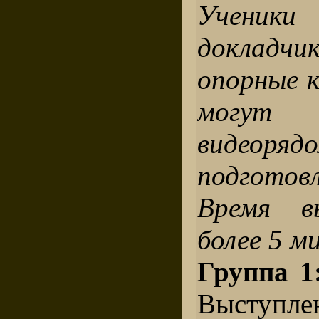
Ученики
докладч
опорные 
могут 
видеоря
подгото
Время в
более 5 м
Группа 1
Выступле