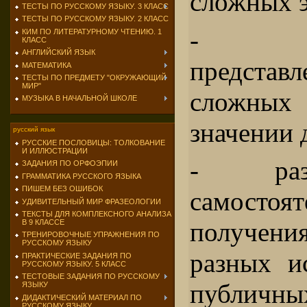
сложных 
ТЕСТЫ ПО РУССКОМУ ЯЗЫКУ. 3 КЛАСС
ТЕСТЫ ПО РУССКОМУ ЯЗЫКУ. 2 КЛАСС
- фо
КИМ ПО ЛИТЕРАТУРНОМУ ЧТЕНИЮ. 1
КЛАСС
АНГЛИЙСКИЙ ЯЗЫК
представ
МАТЕМАТИКА
ТЕСТЫ ПО ПРЕДМЕТУ "ОКРУЖАЮЩИЙ
МИР"
сложны
МУЗЫКА В НАЧАЛЬНОЙ ШКОЛЕ
значении 
русский язык
РУССКИЕ ПОСЛОВИЦЫ: ТОЛКОВАНИЕ
И ИЛЛЮСТРАЦИИ
- раз
ЗАДАНИЯ ПО ОРФОЭПИИ
ГРАММАТИКА РУССКОГО ЯЗЫКА
ПИШЕМ БЕЗ ОШИБОК
самостоя
УДИВИТЕЛЬНЫЙ МИР ФРАЗЕОЛОГИИ
ТЕКСТЫ ДЛЯ КОМПЛЕКСНОГО АНАЛИЗА
получен
В 9 КЛАССЕ
ТРЕНИРОВОЧНЫЕ УПРАЖНЕНИЯ ПО
РУССКОМУ ЯЗЫКУ
разных и
ПРАКТИЧЕСКИЕ ЗАДАНИЯ ПО
РУССКОМУ ЯЗЫКУ. 5 КЛАСС
ТЕСТОВЫЕ ЗАДАНИЯ ПО РУССКОМУ
публичн
ЯЗЫКУ
ДИДАКТИЧЕСКИЙ МАТЕРИАЛ ПО
РУССКОМУ ЯЗЫКУ