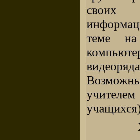
своих 
информац
теме на
компьюте
видеоря
Возможн
учителе
учащихся)