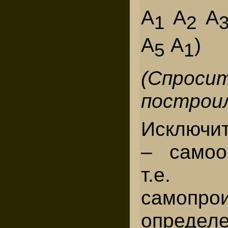
А
А
А
1
2
А
А
)
5
1
(Спрос
построил
Исключит
– самоо
т.е.
самопро
определ