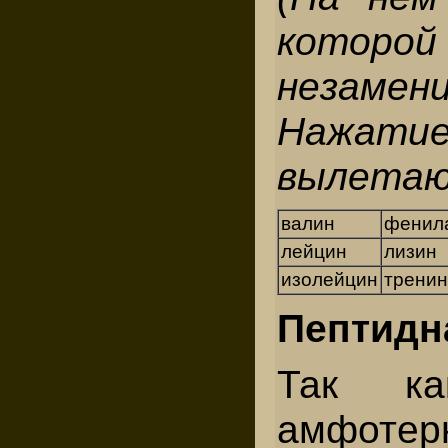
кото
незамен
Нажатие
вылетаю
валин
фенил
лейцин
лизин
изолейцин
тренин
Пептидн
Так ка
амфотер