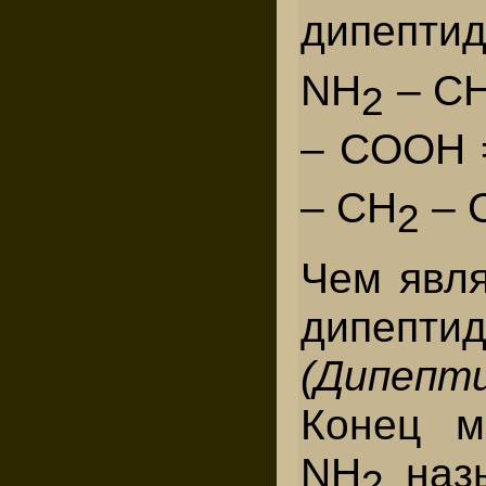
дипептид
NH
– C
2
– CООН 
– CH
– 
2
Чем явля
дипепт
(Дипепт
Конец м
NH
назы
2