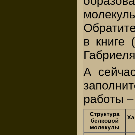
образов
молекулы
Обратит
в книге 
Габриеля
А сейча
заполн
работы –
Структура
Ха
белковой
молекулы