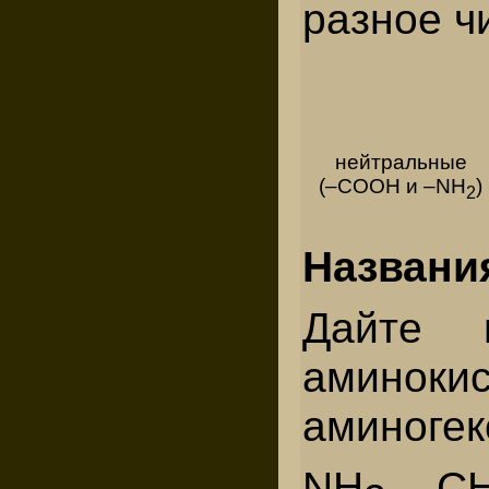
разное ч
нейтральные
(–СООН и –NH
)
2
Названи
Дайте 
амин
аминогек
NH
– С