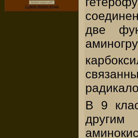
гетероф
Войти через uID
Старая форма входа
соедине
две фун
амино
карбокс
связанн
радикало
В 9 кла
други
аминоки