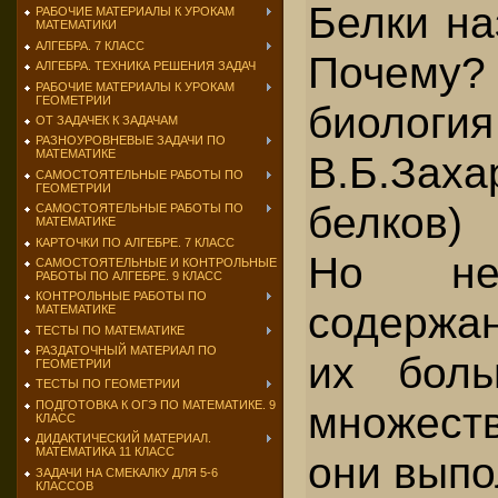
Белки на
РАБОЧИЕ МАТЕРИАЛЫ К УРОКАМ
МАТЕМАТИКИ
АЛГЕБРА. 7 КЛАСС
Почему
АЛГЕБРА. ТЕХНИКА РЕШЕНИЯ ЗАДАЧ
РАБОЧИЕ МАТЕРИАЛЫ К УРОКАМ
ГЕОМЕТРИИ
биолог
ОТ ЗАДАЧЕК К ЗАДАЧАМ
РАЗНОУРОВНЕВЫЕ ЗАДАЧИ ПО
МАТЕМАТИКЕ
В.Б.Заха
САМОСТОЯТЕЛЬНЫЕ РАБОТЫ ПО
ГЕОМЕТРИИ
белков)
САМОСТОЯТЕЛЬНЫЕ РАБОТЫ ПО
МАТЕМАТИКЕ
КАРТОЧКИ ПО АЛГЕБРЕ. 7 КЛАСС
Но не
САМОСТОЯТЕЛЬНЫЕ И КОНТРОЛЬНЫЕ
РАБОТЫ ПО АЛГЕБРЕ. 9 КЛАСС
КОНТРОЛЬНЫЕ РАБОТЫ ПО
содержа
МАТЕМАТИКЕ
ТЕСТЫ ПО МАТЕМАТИКЕ
РАЗДАТОЧНЫЙ МАТЕРИАЛ ПО
их боль
ГЕОМЕТРИИ
ТЕСТЫ ПО ГЕОМЕТРИИ
ПОДГОТОВКА К ОГЭ ПО МАТЕМАТИКЕ. 9
множест
КЛАСС
ДИДАКТИЧЕСКИЙ МАТЕРИАЛ.
МАТЕМАТИКА 11 КЛАСС
они выпо
ЗАДАЧИ НА СМЕКАЛКУ ДЛЯ 5-6
КЛАССОВ