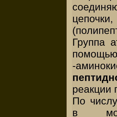
соеди
цепочки
(полипеп
Группа 
помощь
-аминок
пептидн
реакции 
По числу
в мол