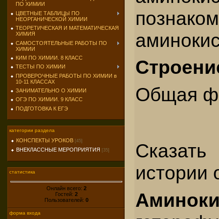
ПО ХИМИИ
познако
ЦВЕТНЫЕ ТАБЛИЦЫ ПО
НЕОРГАНИЧЕСКОЙ ХИМИИ
ТЕОРЕТИЧЕСКАЯ И МАТЕМАТИЧЕСКАЯ
аминокис
ХИМИЯ
САМОСТОЯТЕЛЬНЫЕ РАБОТЫ ПО
ХИМИИ
КИМ ПО ХИМИИ. 8 КЛАСС
Строени
ТЕСТЫ ПО ХИМИИ
ПРОВЕРОЧНЫЕ РАБОТЫ ПО ХИМИИ в
10-11 КЛАССАХ
Общая ф
ЗАНИМАТЕЛЬНО О ХИМИИ
ОГЭ ПО ХИМИИ. 9 КЛАСС
ПОДГОТОВКА К ЕГЭ
категории раздела
КОНСПЕКТЫ УРОКОВ
[45]
Сказать
ВНЕКЛАССНЫЕ МЕРОПРИЯТИЯ
[35]
истории 
статистика
Онлайн всего:
2
Ами
Гостей:
2
Пользователей:
0
форма входа