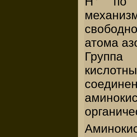
Н
по до
механиз
свободн
атома аз
Группа
кислот
соедине
аминоки
органиче
Аминоки