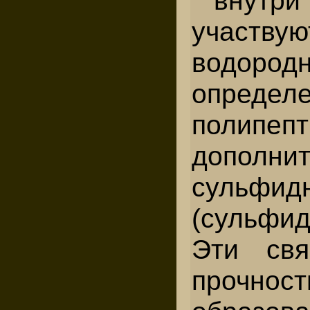
участв
водородн
определ
полипепт
допол
сульфид
(сульфид
Эти свя
прочно