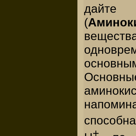
дайт
(
Аминок
веществ
одновре
основным
Осно
аминок
напоми
способн
+