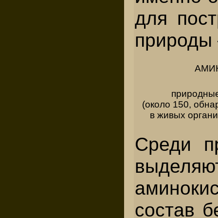
для пос
природы 
АМИ
природны
(около 150, обн
в живых органи
Среди п
выделя
аминокис
состав б