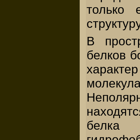
только 
структуру
В прост
белков б
харак
молекула
Непол
находят
белка
гидрофо