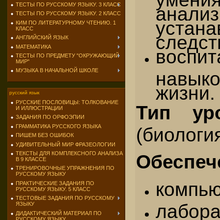
ТЕСТЫ ПО РУССКОМУ ЯЗЫКУ. 3 КЛАСС
анализ
ТЕСТЫ ПО РУССКОМУ ЯЗЫКУ. 2 КЛАСС
устан
КИМ ПО ЛИТЕРАТУРНОМУ ЧТЕНИЮ. 1
КЛАСС
следст
АНГЛИЙСКИЙ ЯЗЫК
МАТЕМАТИКА
воспи
ТЕСТЫ ПО ПРЕДМЕТУ "ОКРУЖАЮЩИЙ
МИР"
МУЗЫКА В НАЧАЛЬНОЙ ШКОЛЕ
навык
жизни.
русский язык
РУССКИЕ ПОСЛОВИЦЫ: ТОЛКОВАНИЕ
Тип уро
И ИЛЛЮСТРАЦИИ
ЗАДАНИЯ ПО ОРФОЭПИИ
ГРАММАТИКА РУССКОГО ЯЗЫКА
(биология
ПИШЕМ БЕЗ ОШИБОК
УДИВИТЕЛЬНЫЙ МИР ФРАЗЕОЛОГИИ
ТЕКСТЫ ДЛЯ КОМПЛЕКСНОГО АНАЛИЗА
Обеспеч
В 9 КЛАССЕ
ТРЕНИРОВОЧНЫЕ УПРАЖНЕНИЯ ПО
РУССКОМУ ЯЗЫКУ
компью
ПРАКТИЧЕСКИЕ ЗАДАНИЯ ПО
РУССКОМУ ЯЗЫКУ. 5 КЛАСС
ТЕСТОВЫЕ ЗАДАНИЯ ПО РУССКОМУ
лабор
ЯЗЫКУ
ДИДАКТИЧЕСКИЙ МАТЕРИАЛ ПО
РУССКОМУ ЯЗЫКУ