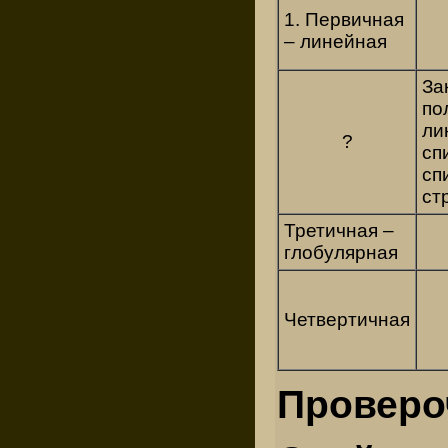
1. Первичная
– линейная
За
по
ли
?
сп
сп
ст
Третичная –
глобулярная
Четвертичная
Проверо