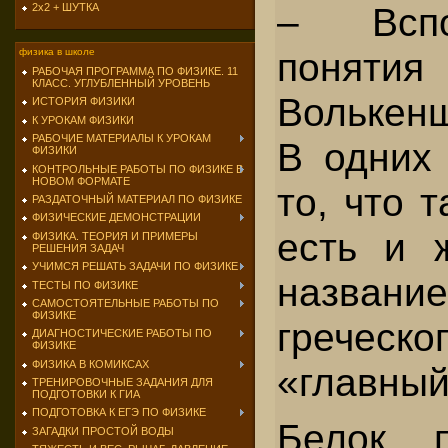
– Вспо
2х2 + ШУТКА
понятия
физика в школе
РАБОЧАЯ ПРОГРАММА ПО ФИЗИКЕ. 11
КЛАСС. УГЛУБЛЕННЫЙ УРОВЕНЬ
Волькенш
ИСТОРИЯ ФИЗИКИ
К УРОКАМ ФИЗИКИ
РАБОЧИЕ МАТЕРИАЛЫ К УРОКАМ
В одних
ФИЗИКИ
КОНТРОЛЬНЫЕ РАБОТЫ ПО ФИЗИКЕ В
НОВОМ ФОРМАТЕ
то, что т
РАЗДАТОЧНЫЙ МАТЕРИАЛ ПО ФИЗИКЕ
ФИЗИЧЕСКИЕ ДЕМОНСТРАЦИИ
есть и 
ФИЗИКА. ТЕОРИЯ И ПРИМЕРЫ
РЕШЕНИЯ ЗАДАЧ
УЧИМСЯ РЕШАТЬ ЗАДАЧИ ПО ФИЗИКЕ
название
ТЕСТЫ ПО ФИЗИКЕ
САМОСТОЯТЕЛЬНЫЕ РАБОТЫ ПО
ФИЗИКЕ
грече
ДИАГНОСТИЧЕСКИЕ РАБОТЫ ПО
ФИЗИКЕ
ФИЗИКА В КОМИКСАХ
«главный
ТРЕНИРОВОЧНЫЕ ЗАДАНИЯ ДЛЯ
ПОДГОТОВКИ К ГИА
ПОДГОТОВКА К ЕГЭ ПО ФИЗИКЕ
Белок 
ЗАГАДКИ ПРОСТОЙ ВОДЫ