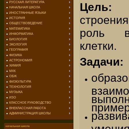
РУССКАЯ ЛИТЕРАТУРА
Цель:
из
НАЧАЛЬНАЯ ШКОЛА
ИНОСТРАННЫЕ ЯЗЫКИ
строени
ИСТОРИЯ
ОБЩЕСТВОВЕДЕНИЕ
роль в
МАТЕМАТИКА
ИНФОРМАТИКА
БИОЛОГИЯ
клетки.
ЭКОЛОГИЯ
ГЕОГРАФИЯ
ФИЗИКА
Задачи:
АСТРОНОМИЯ
ХИМИЯ
МХК
образ
ОБЖ
ФИЗКУЛЬТУРА
взаим
ТЕХНОЛОГИЯ
МУЗЫКА
выпол
ИЗО
КЛАССНОЕ РУКОВОДСТВО
пример
ВНЕКЛАССНАЯ РАБОТА
разви
АДМИНИСТРАЦИЯ ШКОЛЫ
умени
начальная школа