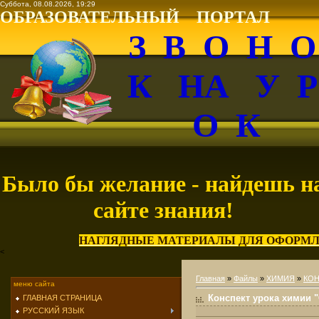
Суббота, 08.08.2026, 19:29
ОБРАЗОВАТЕЛЬНЫЙ ПОРТАЛ
З В О Н 
К НА У 
О К
Было бы желание - найдешь н
сайте знания!
НАГЛЯДНЫЕ МАТЕРИАЛЫ ДЛЯ ОФОРМЛ
<
Главная
»
Файлы
»
ХИМИЯ
»
КОН
меню сайта
Конспект урока химии 
ГЛАВНАЯ СТРАНИЦА
РУССКИЙ ЯЗЫК