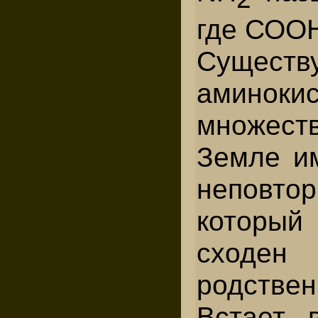
где СОО
Сущес
аминокис
множеств
Земле и
неповто
который
сход
родствен
Встает 