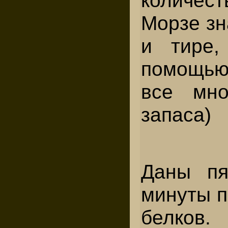
количес
Морзе зн
и тире
помощью
все мно
запаса)
Даны пя
минуты п
белков.