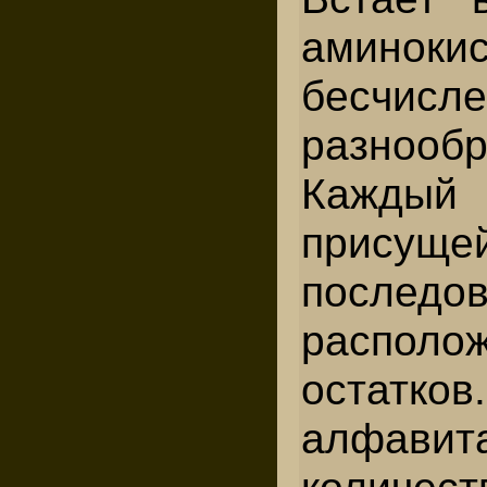
аминок
бесчи
разнооб
Каждый 
при
последо
располо
остатко
алфавит