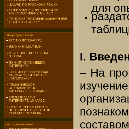
для оп
ЗАДАЧИ ПО РУССКОМУ ЯЗЫКУ
ОЦЕНКА КАЧЕСТВА ЗНАНИЙ ПО
разд
РУССКОМУ ЯЗЫКУ. 6 КЛАСС
ТИПОВЫЕ ТЕСТОВЫЕ ЗАДАНИЯ ДЛЯ
ПОДГОТОВКИ К ЕГЭ
таблиц
литература в школе
ЕГЭ ПО ЛИТЕРАТУРЕ
ВЕЛИКИЕ ПИСАТЕЛИ
I. Введе
ИЗУЧЕНИЕ ТВОРЧЕСТВА
ГОГОЛЯ
50 КНИГ ИЗМЕНИВШИХ
ЛИТЕРАТУРУ
– На пр
ТРЕНИНГИ "ТВОРЧЕСКАЯ
ЛАБОРАТОРИЯ УЧИТЕЛЯ
ЛИТЕРАТУРЫ"
изуче
ТЕМАТИЧЕСКОЕ
ОЦЕНИВАНИЕ ПО
ЛИТЕРАТУРЕ В 11 КЛАССЕ
орган
ОЛИМПИАДА ПО
ЛИТЕРАТУРЕ. 10 КЛАСС
познако
ЛИТЕРАТУРНЫЕ РЕБУСЫ
ПО ТВОРЧЕСТВУ ПОЭТОВ
СЕРЕБРЯНОГО ВЕКА
сост
иностранные языки