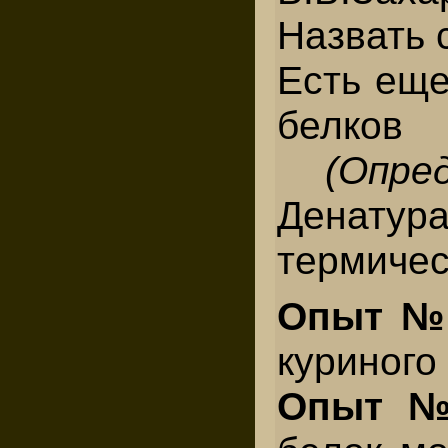
Назвать 
Есть еще
белко
(Опре
Денат
термичес
Опыт 
куриного
Опыт 