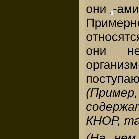
они
-ами
Пример
относятс
они не
орган
поступ
(Прим
содержа
КНОР, та
(На нем