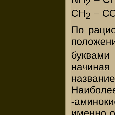
2
СН
– С
2
По раци
положе
буквами
начиная 
названи
Наиболе
-амино
именно о