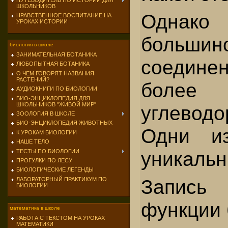
ПУТЕВОДИТЕЛЬ ПО ИСТОРИИ ДЛЯ
ШКОЛЬНИКОВ
Однак
НРАВСТВЕННОЕ ВОСПИТАНИЕ НА
УРОКАХ ИСТОРИИ
больши
биология в школе
ЗАНИМАТЕЛЬНАЯ БОТАНИКА
соедине
ЛЮБОПЫТНАЯ БОТАНИКА
О ЧЕМ ГОВОРЯТ НАЗВАНИЯ
РАСТЕНИЙ?
более
АУДИОКНИГИ ПО БИОЛОГИИ
БИО-ЭНЦИКЛОПЕДИЯ ДЛЯ
ШКОЛЬНИКОВ "ЖИВОЙ МИР"
углеводо
ЗООЛОГИЯ В ШКОЛЕ
БИО-ЭНЦИКЛОПЕДИЯ ЖИВОТНЫХ
Одни и
К УРОКАМ БИОЛОГИИ
НАШЕ ТЕЛО
уникальн
ТЕСТЫ ПО БИОЛОГИИ
ПРОГУЛКИ ПО ЛЕСУ
БИОЛОГИЧЕСКИЕ ЛЕГЕНДЫ
Запись
ЛАБОРАТОРНЫЙ ПРАКТИКУМ ПО
БИОЛОГИИ
функции 
математика в школе
РАБОТА С ТЕКСТОМ НА УРОКАХ
МАТЕМАТИКИ