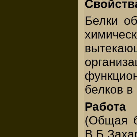
Свойств
Белки о
химич
вытекаю
организа
функцио
белков в 
Работа 
(Общая б
В.Б.Зах