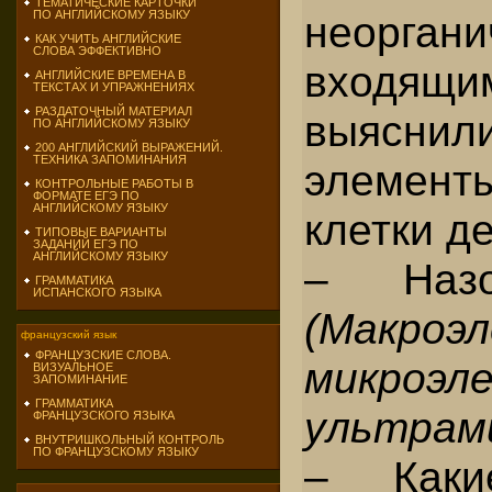
ТЕМАТИЧЕСКИЕ КАРТОЧКИ
неорган
ПО АНГЛИЙСКОМУ ЯЗЫКУ
КАК УЧИТЬ АНГЛИЙСКИЕ
СЛОВА ЭФФЕКТИВНО
входящим
АНГЛИЙСКИЕ ВРЕМЕНА В
ТЕКСТАХ И УПРАЖНЕНИЯХ
РАЗДАТОЧНЫЙ МАТЕРИАЛ
выясни
ПО АНГЛИЙСКОМУ ЯЗЫКУ
200 АНГЛИЙСКИЙ ВЫРАЖЕНИЙ.
ТЕХНИКА ЗАПОМИНАНИЯ
элемент
КОНТРОЛЬНЫЕ РАБОТЫ В
ФОРМАТЕ ЕГЭ ПО
АНГЛИЙСКОМУ ЯЗЫКУ
клетки д
ТИПОВЫЕ ВАРИАНТЫ
ЗАДАНИЙ ЕГЭ ПО
АНГЛИЙСКОМУ ЯЗЫКУ
– Назо
ГРАММАТИКА
ИСПАНСКОГО ЯЗЫКА
(Макроэ
французский язык
ФРАНЦУЗСКИЕ СЛОВА.
микроэл
ВИЗУАЛЬНОЕ
ЗАПОМИНАНИЕ
ГРАММАТИКА
ультрам
ФРАНЦУЗСКОГО ЯЗЫКА
ВНУТРИШКОЛЬНЫЙ КОНТРОЛЬ
ПО ФРАНЦУЗСКОМУ ЯЗЫКУ
– Каки