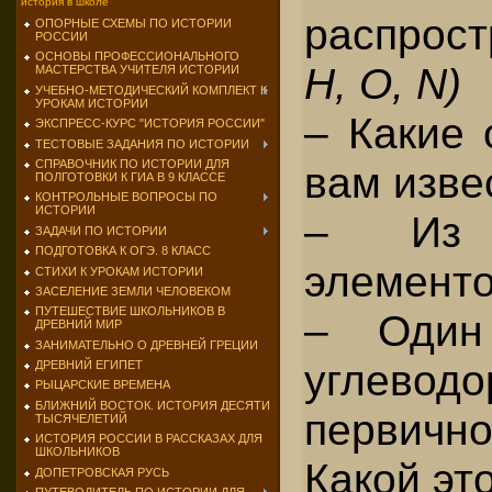
история в школе
распрост
ОПОРНЫЕ СХЕМЫ ПО ИСТОРИИ
РОССИИ
ОСНОВЫ ПРОФЕССИОНАЛЬНОГО
Н, О, N)
МАСТЕРСТВА УЧИТЕЛЯ ИСТОРИИ
УЧЕБНО-МЕТОДИЧЕСКИЙ КОМПЛЕКТ К
УРОКАМ ИСТОРИИ
– Какие 
ЭКСПРЕСС-КУРС "ИСТОРИЯ РОССИИ"
ТЕСТОВЫЕ ЗАДАНИЯ ПО ИСТОРИИ
СПРАВОЧНИК ПО ИСТОРИИ ДЛЯ
вам изве
ПОЛГОТОВКИ К ГИА В 9 КЛАССЕ
КОНТРОЛЬНЫЕ ВОПРОСЫ ПО
ИСТОРИИ
– Из 
ЗАДАЧИ ПО ИСТОРИИ
ПОДГОТОВКА К ОГЭ. 8 КЛАСС
элементо
СТИХИ К УРОКАМ ИСТОРИИ
ЗАСЕЛЕНИЕ ЗЕМЛИ ЧЕЛОВЕКОМ
ПУТЕШЕСТВИЕ ШКОЛЬНИКОВ В
– Один
ДРЕВНИЙ МИР
ЗАНИМАТЕЛЬНО О ДРЕВНЕЙ ГРЕЦИИ
углеводо
ДРЕВНИЙ ЕГИПЕТ
РЫЦАРСКИЕ ВРЕМЕНА
БЛИЖНИЙ ВОСТОК. ИСТОРИЯ ДЕСЯТИ
первичн
ТЫСЯЧЕЛЕТИЙ
ИСТОРИЯ РОССИИ В РАССКАЗАХ ДЛЯ
ШКОЛЬНИКОВ
Какой эт
ДОПЕТРОВСКАЯ РУСЬ