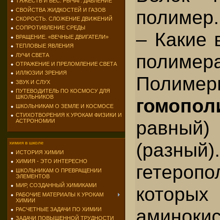
ТЯЖЕСТЬ И ВЕС. РЫЧАГ. ДАВЛЕНИЕ
полимер.
СВОЙСТВА ЖИДКОСТЕЙ И ГАЗОВ
СКОРОСТЬ. СЛОЖЕНИЕ ДВИЖЕНИЙ
СОПРОТИВЛЕНИЕ СРЕДЫ
– Какие
ВРАЩЕНИЕ. «ВЕЧНЫЕ ДВИГАТЕЛИ»
ТЕПЛОВЫЕ ЯВЛЕНИЯ
полимер
ЛУЧИ СВЕТА
ОТРАЖЕНИЕ И ПРЕЛОМЛЕНИЕ СВЕТА
ИЛЛЮЗИИ ЗРЕНИЯ
Полимер
ЗВУК И СЛУХ
ПУТЕВОДИТЕЛЬ ПО КОСМОСУ ДЛЯ
ШКОЛЬНИКОВ
гомопо
ШКОЛЬНИКАМ О ЗЕМЛЕ И КОСМОСЕ
СТИХОТВОРЕНИЯ К УРОКАМ ФИЗИКИ И
равны
АСТРОНОМИИ
(разны
химия в школе
ИСТОРИЯ ХИМИИ
ХИМИЯ - ЭТО ИНТЕРЕСНО
гетероп
ШКОЛЬНИКАМ О ПРЕВРАЩЕНИИ
ЭЛЕМЕНТОВ
МИР, СОЗДАННЫЙ ХИМИКАМИ
кото
РАБОЧИЕ МАТЕРИАЛЫ К УРОКАМ
ХИМИИ
аминоки
РАСЧЕТНЫЕ ЗАДАЧИ ПО ХИМИИ
ЗАДАЧИ ПОВЫШЕННОЙ ТРУДНОСТИ