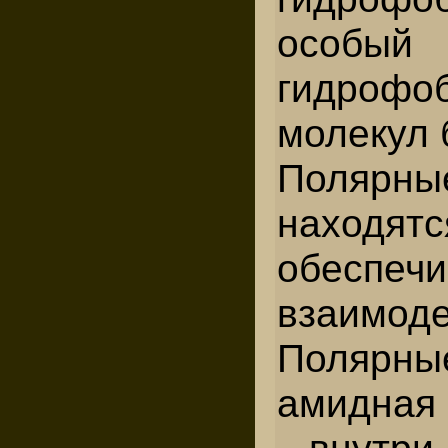
особый 
гидрофо
молекул 
Поляр
находят
обесп
взаимоде
Полярн
амидная 
внутри 