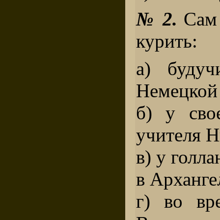
№ 2.
Сам 
курить:
а) будуч
Немецкой 
б) у сво
учителя Н
в) у голл
в Арханге
г) во вр