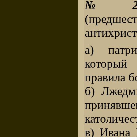
№ 2
(предшес
антихрист
а) патри
которы
правила б
б) Лжедм
принявше
католичес
в) Ивана