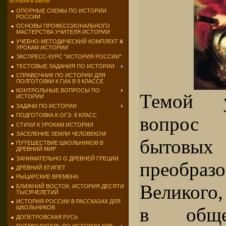
история в школе
ОПОРНЫЕ СХЕМЫ ПО ИСТОРИИ
РОССИИ
ОСНОВЫ ПРОФЕССИОНАЛЬНОГО
МАСТЕРСТВА УЧИТЕЛЯ ИСТОРИИ
УЧЕБНО-МЕТОДИЧЕСКИЙ КОМПЛЕКТ К
УРОКАМ ИСТОРИИ
ЭКСПРЕСС-КУРС "ИСТОРИЯ РОССИИ"
ТЕСТОВЫЕ ЗАДАНИЯ ПО ИСТОРИИ
СПРАВОЧНИК ПО ИСТОРИИ ДЛЯ
ПОЛГОТОВКИ К ГИА В 9 КЛАССЕ
КОНТРОЛЬНЫЕ ВОПРОСЫ ПО
Темой у
ИСТОРИИ
ЗАДАЧИ ПО ИСТОРИИ
ПОДГОТОВКА К ОГЭ. 8 КЛАСС
вопрос 
СТИХИ К УРОКАМ ИСТОРИИ
ЗАСЕЛЕНИЕ ЗЕМЛИ ЧЕЛОВЕКОМ
бытовых
ПУТЕШЕСТВИЕ ШКОЛЬНИКОВ В
ДРЕВНИЙ МИР
ЗАНИМАТЕЛЬНО О ДРЕВНЕЙ ГРЕЦИИ
преобраз
ДРЕВНИЙ ЕГИПЕТ
РЫЦАРСКИЕ ВРЕМЕНА
Великого
БЛИЖНИЙ ВОСТОК. ИСТОРИЯ ДЕСЯТИ
ТЫСЯЧЕЛЕТИЙ
ИСТОРИЯ РОССИИ В РАССКАЗАХ ДЛЯ
в обще
ШКОЛЬНИКОВ
ДОПЕТРОВСКАЯ РУСЬ