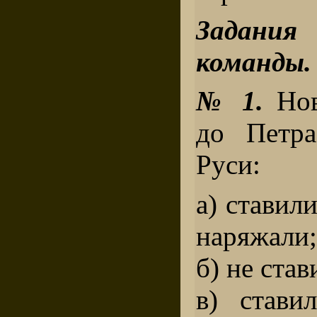
Задания
команды.
№ 1.
Нов
до Петра
Руси:
а) ставили
наряжали;
б) не ста
в) стави