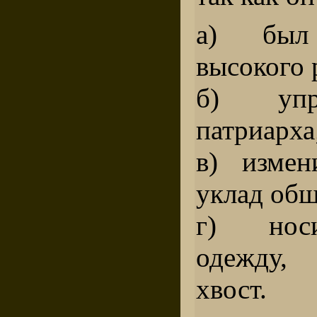
а) был
высокого 
б) упр
патриарха
в) измен
уклад общ
г) нос
одежду,
хвост.