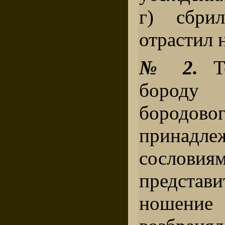
г) сбри
отрастил 
№ 2.
То
бороду
бородово
принадле
сословиям
представ
ношени