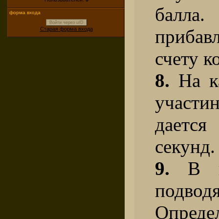
балла.
форма входа
Войти через uID
Старая форма входа
приба
счету к
8.
На к
участ
дает
секунд.
9.
В к
подвод
Опреде