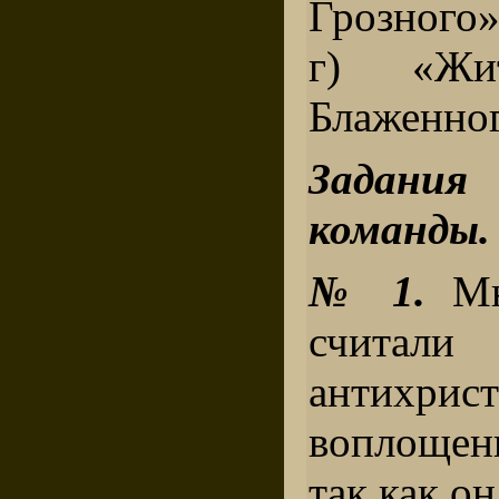
Грозного»
г) «Жи
Блаженног
Задани
команды.
№ 1.
Мн
считали
антихр
воплощен
так как он