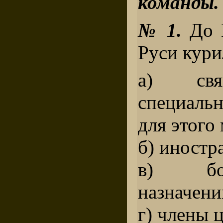
команды.
№ 1.
До П
Руси кури
а) свя
специаль
для этого 
б) иностр
в) бо
назначени
г) члены 