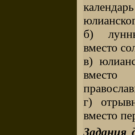
календ
юлианског
б) лунн
вместо со
в) юлиан
вместо
православ
г) отрыв
вместо пе
Задания 