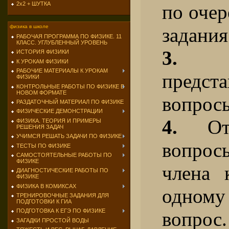
2х2 + ШУТКА
по очер
физика в школе
задания
РАБОЧАЯ ПРОГРАММА ПО ФИЗИКЕ. 11
КЛАСС. УГЛУБЛЕННЫЙ УРОВЕНЬ
3.
За
ИСТОРИЯ ФИЗИКИ
К УРОКАМ ФИЗИКИ
РАБОЧИЕ МАТЕРИАЛЫ К УРОКАМ
предст
ФИЗИКИ
КОНТРОЛЬНЫЕ РАБОТЫ ПО ФИЗИКЕ В
НОВОМ ФОРМАТЕ
вопросы
РАЗДАТОЧНЫЙ МАТЕРИАЛ ПО ФИЗИКЕ
ФИЗИЧЕСКИЕ ДЕМОНСТРАЦИИ
4.
Отв
ФИЗИКА. ТЕОРИЯ И ПРИМЕРЫ
РЕШЕНИЯ ЗАДАЧ
УЧИМСЯ РЕШАТЬ ЗАДАЧИ ПО ФИЗИКЕ
вопро
ТЕСТЫ ПО ФИЗИКЕ
САМОСТОЯТЕЛЬНЫЕ РАБОТЫ ПО
ФИЗИКЕ
члена 
ДИАГНОСТИЧЕСКИЕ РАБОТЫ ПО
ФИЗИКЕ
ФИЗИКА В КОМИКСАХ
одному
ТРЕНИРОВОЧНЫЕ ЗАДАНИЯ ДЛЯ
ПОДГОТОВКИ К ГИА
ПОДГОТОВКА К ЕГЭ ПО ФИЗИКЕ
вопрос.
ЗАГАДКИ ПРОСТОЙ ВОДЫ