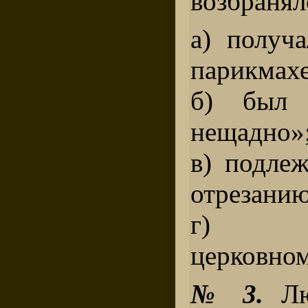
возбранял
а) получ
парикмахе
б) был 
нещадно»
в) подле
отрезанию
г) по
церковно
№ 3.
Лю