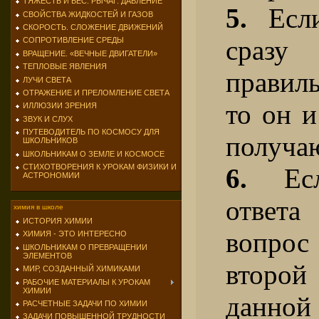
ТЯЖЕСТЬ И ВЕС. РЫЧАГ. ДАВЛЕНИЕ
5.
Если
СВОЙСТВА ЖИДКОСТЕЙ И ГАЗОВ
СКОРОСТЬ. СЛОЖЕНИЕ ДВИЖЕНИЙ
сра
СОПРОТИВЛЕНИЕ СРЕДЫ
ВРАЩЕНИЕ. «ВЕЧНЫЕ ДВИГАТЕЛИ»
ТЕПЛОВЫЕ ЯВЛЕНИЯ
правил
ЛУЧИ СВЕТА
ОТРАЖЕНИЕ И ПРЕЛОМЛЕНИЕ СВЕТА
то он и
ИЛЛЮЗИИ ЗРЕНИЯ
ЗВУК И СЛУХ
ПУТЕВОДИТЕЛЬ ПО КОСМОСУ ДЛЯ
получаю
ШКОЛЬНИКОВ
ШКОЛЬНИКАМ О ЗЕМЛЕ И КОСМОСЕ
СТИХОТВОРЕНИЯ К УРОКАМ ФИЗИКИ И
6.
Есл
АСТРОНОМИИ
ответа
химия в школе
ИСТОРИЯ ХИМИИ
вопро
ХИМИЯ - ЭТО ИНТЕРЕСНО
ШКОЛЬНИКАМ О ПРЕВРАЩЕНИИ
ЭЛЕМЕНТОВ
второй
МИР, СОЗДАННЫЙ ХИМИКАМИ
РАБОЧИЕ МАТЕРИАЛЫ К УРОКАМ
ХИМИИ
данно
РАСЧЕТНЫЕ ЗАДАЧИ ПО ХИМИИ
ЗАДАЧИ ПОВЫШЕННОЙ ТРУДНОСТИ