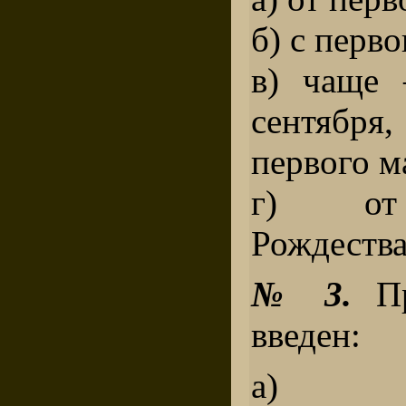
б) с перво
в) чаще 
сентябр
первого м
г) от 
Рождества
№ 3.
Пр
введен:
а) гри