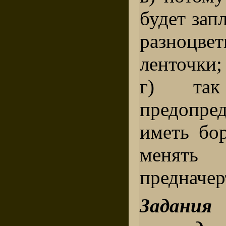
будет зап
разноцве
ленточки;
г) та
предопре
иметь бо
меня
предначер
Задания