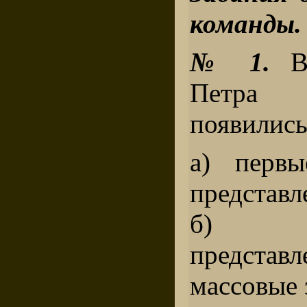
команды.
№ 1.
В 
Петра
появились
а) первы
представл
б) те
предст
массовые 