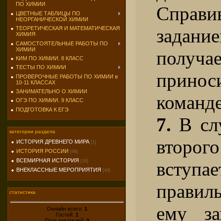
ПО ХИМИИ
Спра
ЦВЕТНЫЕ ТАБЛИЦЫ ПО
НЕОРГАНИЧЕСКОЙ ХИМИИ
ТЕОРЕТИЧЕСКАЯ И МАТЕМАТИЧЕСКАЯ
зада
ХИМИЯ
САМОСТОЯТЕЛЬНЫЕ РАБОТЫ ПО
ХИМИИ
получ
КИМ ПО ХИМИИ. 8 КЛАСС
ТЕСТЫ ПО ХИМИИ
прино
ПРОВЕРОЧНЫЕ РАБОТЫ ПО ХИМИИ в
10-11 КЛАССАХ
ЗАНИМАТЕЛЬНО О ХИМИИ
команде
ОГЭ ПО ХИМИИ. 9 КЛАСС
ПОДГОТОВКА К ЕГЭ
7.
В слу
категории раздела
второ
ИСТОРИЯ ДРЕВНЕГО МИРА
[1]
ИСТОРИЯ РОССИИ
[48]
ВСЕМИРНАЯ ИСТОРИЯ
[16]
вступае
ВНЕКЛАССНЫЕ МЕРОПРИЯТИЯ
[44]
правил
статистика
ему за
Онлайн всего:
1
Гостей:
1
Пользователей:
0