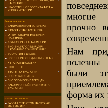
ПУТЕВОДИТЕЛЬ ПО ИСТОРИИ ДЛЯ
повседн
ШКОЛЬНИКОВ
НРАВСТВЕННОЕ ВОСПИТАНИЕ НА
УРОКАХ ИСТОРИИ
многие
биология в школе
прочно в
ЗАНИМАТЕЛЬНАЯ БОТАНИКА
ЛЮБОПЫТНАЯ БОТАНИКА
современ
О ЧЕМ ГОВОРЯТ НАЗВАНИЯ
РАСТЕНИЙ?
АУДИОКНИГИ ПО БИОЛОГИИ
БИО-ЭНЦИКЛОПЕДИЯ ДЛЯ
Нам прид
ШКОЛЬНИКОВ "ЖИВОЙ МИР"
ЗООЛОГИЯ В ШКОЛЕ
БИО-ЭНЦИКЛОПЕДИЯ ЖИВОТНЫХ
полезны
К УРОКАМ БИОЛОГИИ
НАШЕ ТЕЛО
были эт
ТЕСТЫ ПО БИОЛОГИИ
ПРОГУЛКИ ПО ЛЕСУ
приемл
БИОЛОГИЧЕСКИЕ ЛЕГЕНДЫ
ЛАБОРАТОРНЫЙ ПРАКТИКУМ ПО
БИОЛОГИИ
форма их 
математика в школе
РАБОТА С ТЕКСТОМ НА УРОКАХ
МАТЕМАТИКИ