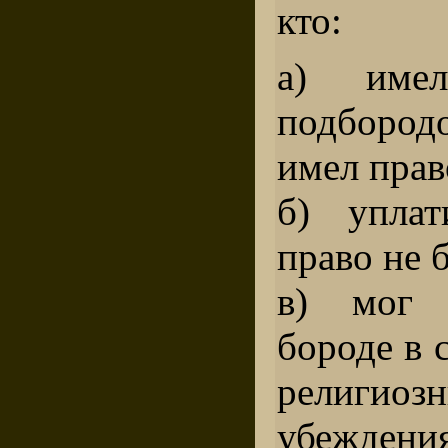
кто:
а) имел
подборо
имел прав
б) уплат
право не 
в) мог 
бороде в 
религиоз
убеждени