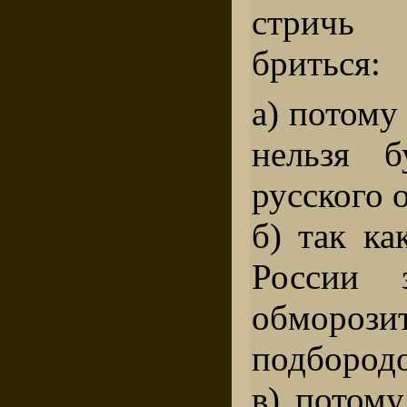
стричь
бриться:
а) потому
нельзя б
русского 
б) так ка
России 
обморо
подбородо
в) потому