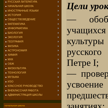
РУССКАЯ ЛИТЕРАТУРА
Цели урок
НАЧАЛЬНАЯ ШКОЛА
ИНОСТРАННЫЕ ЯЗЫКИ
ИСТОРИЯ
— обоб
ОБЩЕСТВОВЕДЕНИЕ
МАТЕМАТИКА
учащихся
ИНФОРМАТИКА
БИОЛОГИЯ
ЭКОЛОГИЯ
культу
ГЕОГРАФИЯ
ФИЗИКА
русского
АСТРОНОМИЯ
ХИМИЯ
Петре I;
МХК
ОБЖ
ФИЗКУЛЬТУРА
— провер
ТЕХНОЛОГИЯ
МУЗЫКА
усвоение
ИЗО
КЛАССНОЕ РУКОВОДСТВО
ВНЕКЛАССНАЯ РАБОТА
предшест
АДМИНИСТРАЦИЯ ШКОЛЫ
занятиях;
начальная школа