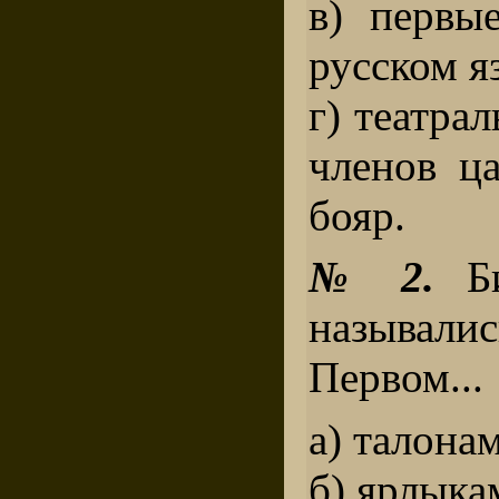
в) первы
русском я
г) театра
членов ц
бояр.
№ 2.
Би
называли
Первом...
а) талона
б) ярлыка