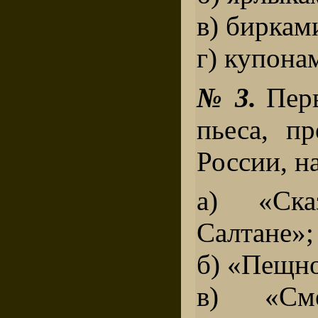
в) биркам
г) купона
№ 3.
Перв
пьеса, пр
России, н
а) «Ск
Салтане»;
б) «Пещно
в) «См