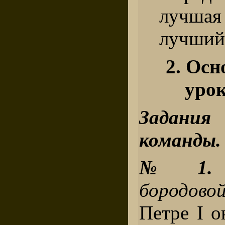
лучшая
лучший
2. Осн
уро
Задания
команды.
№ 1.
бородово
Петре I о