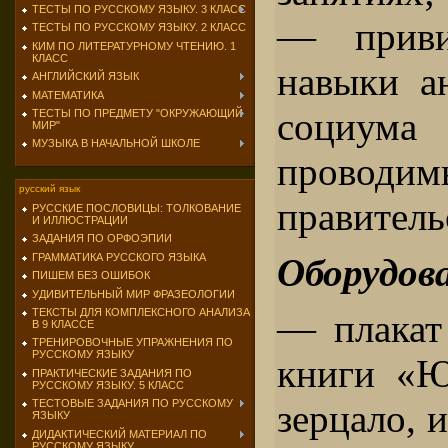
ТЕСТЫ ПО РУССКОМУ ЯЗЫКУ. 3 КЛАСС
— приви
ТЕСТЫ ПО РУССКОМУ ЯЗЫКУ. 2 КЛАСС
КИМ ПО ЛИТЕРАТУРНОМУ ЧТЕНИЮ. 1
КЛАСС
навыки а
АНГЛИЙСКИЙ ЯЗЫК
МАТЕМАТИКА
социума
ТЕСТЫ ПО ПРЕДМЕТУ "ОКРУЖАЮЩИЙ
МИР"
МУЗЫКА В НАЧАЛЬНОЙ ШКОЛЕ
проводим
русский язык
правитель
РУССКИЕ ПОСЛОВИЦЫ: ТОЛКОВАНИЕ
И ИЛЛЮСТРАЦИИ
ЗАДАНИЯ ПО ОРФОЭПИИ
ГРАММАТИКА РУССКОГО ЯЗЫКА
Оборудова
ПИШЕМ БЕЗ ОШИБОК
УДИВИТЕЛЬНЫЙ МИР ФРАЗЕОЛОГИИ
ТЕКСТЫ ДЛЯ КОМПЛЕКСНОГО АНАЛИЗА
— плакат
В 9 КЛАССЕ
ТРЕНИРОВОЧНЫЕ УПРАЖНЕНИЯ ПО
РУССКОМУ ЯЗЫКУ
книги «Ю
ПРАКТИЧЕСКИЕ ЗАДАНИЯ ПО
РУССКОМУ ЯЗЫКУ. 5 КЛАСС
зерцало, 
ТЕСТОВЫЕ ЗАДАНИЯ ПО РУССКОМУ
ЯЗЫКУ
ДИДАКТИЧЕСКИЙ МАТЕРИАЛ ПО
РУССКОМУ ЯЗЫКУ