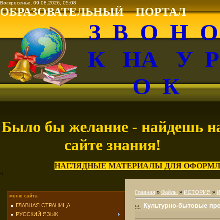
Воскресенье, 09.08.2026, 05:08
ОБРАЗОВАТЕЛЬНЫЙ ПОРТАЛ
З В О Н 
К НА У 
О К
Было бы желание - найдешь н
сайте знания!
НАГЛЯДНЫЕ МАТЕРИАЛЫ ДЛЯ ОФОРМЛ
<
Главная
»
Файлы
»
ИСТОРИЯ
»
меню сайта
Культурно-бытовые пре
ГЛАВНАЯ СТРАНИЦА
РУССКИЙ ЯЗЫК