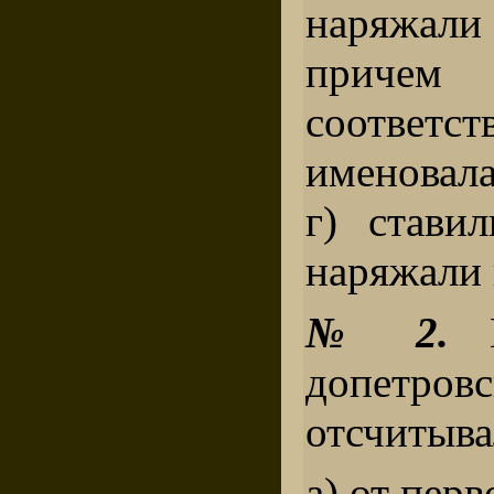
наряжал
прич
соответст
именовала
г) стави
наряжали 
№ 2.
Н
допетро
отсчитыва
а) от перв