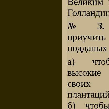
Великим 
Голландии
№ 3.
приуч
подданых 
а) что
высокие
своих
плантаций
б) чтоб