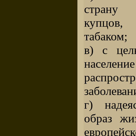
страну
купцов
табаком;
в) с цел
населе
распрост
заболеван
г) надея
образ жи
европейск