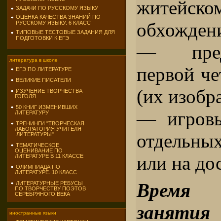
житейско
ЗАДАЧИ ПО РУССКОМУ ЯЗЫКУ
ОЦЕНКА КАЧЕСТВА ЗНАНИЙ ПО
обхожден
РУССКОМУ ЯЗЫКУ. 6 КЛАСС
ТИПОВЫЕ ТЕСТОВЫЕ ЗАДАНИЯ ДЛЯ
ПОДГОТОВКИ К ЕГЭ
— пред
литература в школе
первой че
ЕГЭ ПО ЛИТЕРАТУРЕ
ВЕЛИКИЕ ПИСАТЕЛИ
(их изобр
ИЗУЧЕНИЕ ТВОРЧЕСТВА
ГОГОЛЯ
50 КНИГ ИЗМЕНИВШИХ
— игровы
ЛИТЕРАТУРУ
ТРЕНИНГИ "ТВОРЧЕСКАЯ
ЛАБОРАТОРИЯ УЧИТЕЛЯ
отдельных
ЛИТЕРАТУРЫ"
ТЕМАТИЧЕСКОЕ
ОЦЕНИВАНИЕ ПО
или на дос
ЛИТЕРАТУРЕ В 11 КЛАССЕ
ОЛИМПИАДА ПО
ЛИТЕРАТУРЕ. 10 КЛАСС
Время 
ЛИТЕРАТУРНЫЕ РЕБУСЫ
ПО ТВОРЧЕСТВУ ПОЭТОВ
СЕРЕБРЯНОГО ВЕКА
занятия
иностранные языки