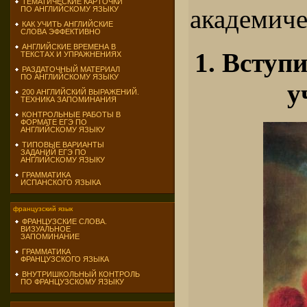
ТЕМАТИЧЕСКИЕ КАРТОЧКИ
академиче
ПО АНГЛИЙСКОМУ ЯЗЫКУ
КАК УЧИТЬ АНГЛИЙСКИЕ
СЛОВА ЭФФЕКТИВНО
АНГЛИЙСКИЕ ВРЕМЕНА В
1. Вступ
ТЕКСТАХ И УПРАЖНЕНИЯХ
РАЗДАТОЧНЫЙ МАТЕРИАЛ
ПО АНГЛИЙСКОМУ ЯЗЫКУ
у
200 АНГЛИЙСКИЙ ВЫРАЖЕНИЙ.
ТЕХНИКА ЗАПОМИНАНИЯ
КОНТРОЛЬНЫЕ РАБОТЫ В
ФОРМАТЕ ЕГЭ ПО
АНГЛИЙСКОМУ ЯЗЫКУ
ТИПОВЫЕ ВАРИАНТЫ
ЗАДАНИЙ ЕГЭ ПО
АНГЛИЙСКОМУ ЯЗЫКУ
ГРАММАТИКА
ИСПАНСКОГО ЯЗЫКА
французский язык
ФРАНЦУЗСКИЕ СЛОВА.
ВИЗУАЛЬНОЕ
ЗАПОМИНАНИЕ
ГРАММАТИКА
ФРАНЦУЗСКОГО ЯЗЫКА
ВНУТРИШКОЛЬНЫЙ КОНТРОЛЬ
ПО ФРАНЦУЗСКОМУ ЯЗЫКУ