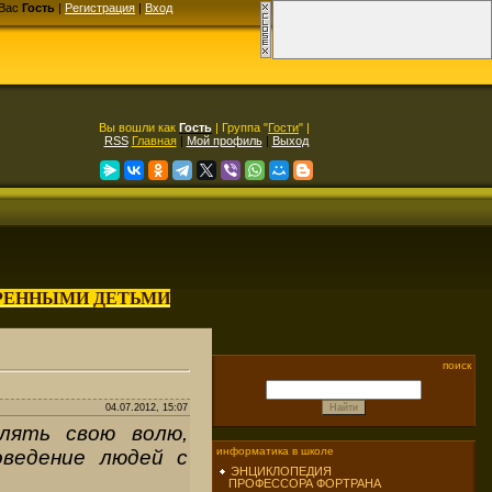
Вас
Гость
|
Регистрация
|
Вход
Вы вошли как
Гость
| Группа "
Гости
" |
RSS
Главная
|
Мой профиль
|
Выход
АРЕННЫМИ ДЕТЬМИ
поиск
04.07.2012, 15:07
лять свою волю,
информатика в школе
оведение людей с
ЭНЦИКЛОПЕДИЯ
ПРОФЕССОРА ФОРТРАНА