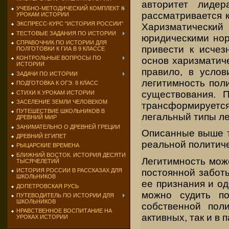
авторитет лидер
УЧЕБНО-МЕТОДИЧЕСКИЙ КОМПЛЕКТ К
рассматривается к
УРОКАМ ИСТОРИИ
ЭКСПРЕСС-КУРС "ИСТОРИЯ РОССИИ"
Харизматический 
ТЕСТОВЫЕ ЗАДАНИЯ ПО ИСТОРИИ
юридическими нор
СПРАВОЧНИК ПО ИСТОРИИ ДЛЯ
привести к исче
ПОЛГОТОВКИ К ГИА В 9 КЛАССЕ
КОНТРОЛЬНЫЕ ВОПРОСЫ ПО
основ харизматиче
ИСТОРИИ
правило, в услов
ЗАДАЧИ ПО ИСТОРИИ
легитимность пол
ПОДГОТОВКА К ОГЭ. 8 КЛАСС
существования. 
СТИХИ К УРОКАМ ИСТОРИИ
ЗАСЕЛЕНИЕ ЗЕМЛИ ЧЕЛОВЕКОМ
трансформируется
ПУТЕШЕСТВИЕ ШКОЛЬНИКОВ В
легальный типы л
ДРЕВНИЙ МИР
ЗАНИМАТЕЛЬНО О ДРЕВНЕЙ ГРЕЦИИ
Описанные выше ти
ДРЕВНИЙ ЕГИПЕТ
реальной политиче
РЫЦАРСКИЕ ВРЕМЕНА
БЛИЖНИЙ ВОСТОК. ИСТОРИЯ ДЕСЯТИ
Легитимность може
ТЫСЯЧЕЛЕТИЙ
постоянной заботы
ИСТОРИЯ РОССИИ В РАССКАЗАХ ДЛЯ
ШКОЛЬНИКОВ
ее признания и о
ДОПЕТРОВСКАЯ РУСЬ
можно судить по
ПУТЕВОДИТЕЛЬ ПО ИСТОРИИ ДЛЯ
ШКОЛЬНИКОВ
собственной поли
НРАВСТВЕННОЕ ВОСПИТАНИЕ НА
активных, так и в 
УРОКАХ ИСТОРИИ