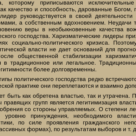
а, которому приписываются исключительны
ак качество и способность, дарованные Богом, 
лидер руководствуется в своей деятельност
мами, а собственным вдохновением. Неудачи т
зновению веры в необыкновенные качества во
ского господства. Харизматические лидеры прих
иях социально-политического кризиса. Поэтом
итической власти не дает оснований для прогно
После общественной стабилизации харизматич
 в традиционное или легальное. Традиционн
егитимности более долговременны.
пы политического господства редко встречаютс
ской практике они переплетаются и взаимно допо
т быть как обретена властью, так и утрачена.
 правящих групп является легитимизация власти
добрения со стороны управляемых. О степени ле
 уровню принуждения, необходимого власт
тики, по силе проявления гражданского неп
пассивных формах), по результатам выборов и т. д