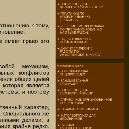
ЭНЦИКЛОПЕДИЯ
ШКОЛЬНИКА "КОМПЬЮТЕР"
ПРАКТИКУМ ПО
МОДЕЛИРОВАНИЮ.
7-9 КЛАССЫ
отношению к тому,
РЕШЕНИЕ ТИПОВЫХ ЗАДАЧ
ПО ПРОГРАММИРОВАНИЮ
иновение;
НА ЯЗЫКЕ PASCAL
ПОДГОТОВКА К ЕГЭ
з имеет право это
ПО ИНФОРМАТИКЕ
ДИАГНОСТИЧЕСКИЕ
РАБОТЫ ПО
ИНФОРМАТИКЕ. 11 КЛАСС
обой механизм,
география в школе
ГЕОГРАФИЧЕСКАЯ
льных конфликтов
ЭНЦИКЛОПЕДИЯ
жения общих целей
ЗАНИМАТЕЛЬНАЯ
ГЕОГРАФИЯ
 которая является
ЭНЦИКЛОПЕДИЯ
истемы, и поэтому
ГЕОГРАФИЯ РОССИИ
СПРАВОЧНИК ДЛЯ ШКОЛЬНИКОВ
ПО ГЕОГРАФИИ
твенный характер,
ЗАГАДКИ ТОПОНИМИКИ
. Специального же
ФИТОГЕОГРАФИЯ ДЛЯ
ШКОЛЬНИКОВ
енными делами, в
РУССКИЕ
ния крайне редко.
ПУТЕШЕСТВЕННИКИ