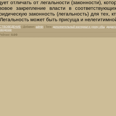
ует отличать от легальности (законности), кото
вовое закрепление власти в соответствующих
ридическую законность (легальность) для тех, кт
 Легальность может быть присуща и нелегитимной
СТВОВЕДЕНИЕ
|
Добавил
:
admin
|
Теги
:
дополнительный материал к уроку общ
,
дидакт
оведение
Рейтинг
:
0.0
/
0