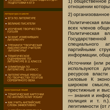
1) общественное 
ПОДГОТОВКИ К ЕГЭ
отношении которых
2) организованно
литература в школе
ЕГЭ ПО ЛИТЕРАТУРЕ
Политическая вла
ВЕЛИКИЕ ПИСАТЕЛИ
всех членов обще
ИЗУЧЕНИЕ ТВОРЧЕСТВА
ГОГОЛЯ
Политическая в
50 КНИГ ИЗМЕНИВШИХ
Государственной 
ЛИТЕРАТУРУ
специального а
ТРЕНИНГИ "ТВОРЧЕСКАЯ
ЛАБОРАТОРИЯ УЧИТЕЛЯ
партийными стру
ЛИТЕРАТУРЫ"
информации, обще
ТЕМАТИЧЕСКОЕ
ОЦЕНИВАНИЕ ПО
ЛИТЕРАТУРЕ В 11 КЛАССЕ
Источники (или р
ОЛИМПИАДА ПО
используются дл
ЛИТЕРАТУРЕ. 10 КЛАСС
ресурсов власти
ЛИТЕРАТУРНЫЕ РЕБУСЫ
ПО ТВОРЧЕСТВУ ПОЭТОВ
силовые К эконо
СЕРЕБРЯНОГО ВЕКА
широком смысле
престижные и выс
иностранные языки
— знания и инфор
ТЕМАТИЧЕСКИЕ КАРТОЧКИ
ПО АНГЛИЙСКОМУ ЯЗЫКУ
полиция и т. п.
КАК УЧИТЬ АНГЛИЙСКИЕ
легитимности (от 
СЛОВА ЭФФЕКТИВНО