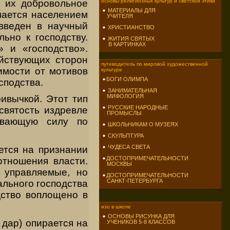
а их добровольное
основы религиозных культур и светской этики
МАТЕРИАЛЫ ДЛЯ
мается населением
УЧИТЕЛЯ
 введен в научный
ХРИСТИАНСТВО
ьно к господству.
ЖИТИЯ СВЯТЫХ
В КАРТИНКАХ
 и «господство».
ействующих сторон
путеводитель по мировой художественной
имости от мотивов
культуре
БОГИ ОЛИМПА
сподства.
ЗАНИМАТЕЛЬНАЯ
МИФОЛОГИЯ
ивычкой. Этот тип
РУССКИЕ НАРОДНЫЕ
 святость издревле
ПРОМЫСЛЫ
ывающую силу по
ШКОЛЬНИКАМ О МУЗЕЯХ
СКУЛЬПТУРА
ЧУДЕСА СВЕТА
тся на признании
ДОСТОПРИМЕЧАТЕЛЬНОСТИ
отношения власти.
МОСКВЫ
 управляемые, но
ДОСТОПРИМЕЧАТЕЛЬНОСТИ
САНКТ-ПЕТЕРБУРГА
льного господства
дство воплощено в
изо в школе
ОСНОВЫ РИСУНКА ДЛЯ
 дар) опирается на
УЧЕНИКОВ 5-8 КЛАССОВ