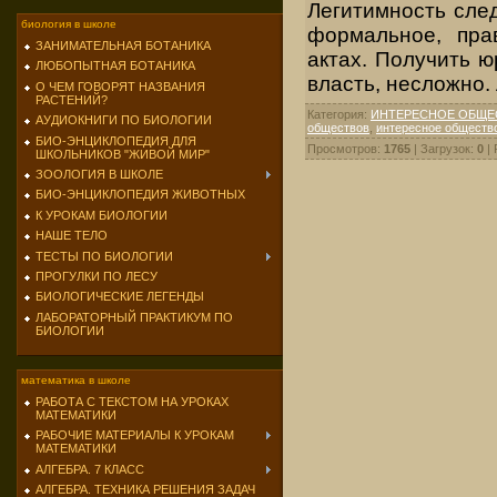
Легитимность след
биология в школе
формальное, пра
ЗАНИМАТЕЛЬНАЯ БОТАНИКА
актах. Получить ю
ЛЮБОПЫТНАЯ БОТАНИКА
власть, несложно.
О ЧЕМ ГОВОРЯТ НАЗВАНИЯ
РАСТЕНИЙ?
Категория
:
ИНТЕРЕСНОЕ ОБЩЕ
АУДИОКНИГИ ПО БИОЛОГИИ
обществов
,
интересное обществ
БИО-ЭНЦИКЛОПЕДИЯ ДЛЯ
Просмотров
:
1765
|
Загрузок
:
0
|
ШКОЛЬНИКОВ "ЖИВОЙ МИР"
ЗООЛОГИЯ В ШКОЛЕ
БИО-ЭНЦИКЛОПЕДИЯ ЖИВОТНЫХ
К УРОКАМ БИОЛОГИИ
НАШЕ ТЕЛО
ТЕСТЫ ПО БИОЛОГИИ
ПРОГУЛКИ ПО ЛЕСУ
БИОЛОГИЧЕСКИЕ ЛЕГЕНДЫ
ЛАБОРАТОРНЫЙ ПРАКТИКУМ ПО
БИОЛОГИИ
математика в школе
РАБОТА С ТЕКСТОМ НА УРОКАХ
МАТЕМАТИКИ
РАБОЧИЕ МАТЕРИАЛЫ К УРОКАМ
МАТЕМАТИКИ
АЛГЕБРА. 7 КЛАСС
АЛГЕБРА. ТЕХНИКА РЕШЕНИЯ ЗАДАЧ