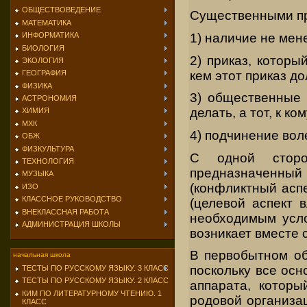
ОБЩЕСТВОВЕДЕНИЕ
Существенными пр
МАТЕМАТИКА
1) наличие не мен
ИНФОРМАТИКА
БИОЛОГИЯ
2) приказ, котор
ЭКОЛОГИЯ
кем этот приказ д
ГЕОГРАФИЯ
ФИЗИКА
3) общественные 
АСТРОНОМИЯ
делать, а тот, к к
ХИМИЯ
МХК
4) подчинение вол
ОБЖ
ФИЗКУЛЬТУРА
С одной сторо
ТЕХНОЛОГИЯ
предназначенный
МУЗЫКА
(конфликтный асп
ИЗО
КЛАССНОЕ РУКОВОДСТВО
(целевой аспект 
ВНЕКЛАССНАЯ РАБОТА
необходимым усло
АДМИНИСТРАЦИЯ ШКОЛЫ
возникает вместе 
В первобытном об
начальная школа
поскольку все ос
ТЕСТЫ ПО РУССКОМУ ЯЗЫКУ. 3 КЛАСС
ТЕСТЫ ПО РУССКОМУ ЯЗЫКУ. 2 КЛАСС
аппарата, котор
КИМ ПО ЛИТЕРАТУРНОМУ ЧТЕНИЮ. 1
родовой организа
КЛАСС