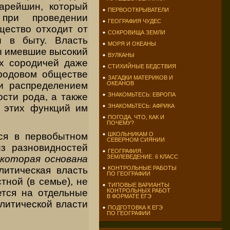
тарейшин, который
ПЕРВООТКРЫВАТЕЛИ
при проведении
ГЕОГРАФИЯ ЧУДЕС
щество отходит от
СОКРОВИЩА ЗЕМЛИ
и в быту. Власть
МОРЯ И ОКЕАНЫ
ы имевшие высокий
ВУЛКАНЫ
их сородичей даже
СТИХИЙНЫЕ БЕДСТВИЯ
родовом обществе
ЗАГАДКИ МАТЕРИКОВ И
ОКЕАНОВ
и распределением
ЗНАКОМЬТЕСЬ: ЕВРОПА
ости рода, а также
ЗНАКОМЬТЕСЬ: АФРИКА
и этих функций им
ПОГОДА. ЧТО, КАК И
ПОЧЕМУ?
ся в первобытном
ШКОЛЬНИКАМ О
СЕВЕРНОМ СИЯНИИ
из разновидностей
ГЕОГРАФИЯ.
которая основана
ЗЕМЛЕВЕДЕНИЕ. 6 КЛАСС
итическая власть
КОНТРОЛЬНЫЕ РАБОТЫ
ПО ГЕОГРАФИИ
тной (в семье), не
ТИПОВЫЕ ВАРИАНТЫ
яется на отдельные
КОНТРОЛЬНЫХ РАБОТ
В ФОРМАТЕ ЕГЭ
литической власти
ПОДГОТОВКА К ЕГЭ
ПО ГЕОГРАФИИ