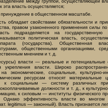
разделение между группой, осуществляющей влас
 эта власть осуществляется;
е принуждение в общественном масштабе.
сть обладает свойствами обязательности и при
ства, правом узаконенного применения силы по
ласть подразделяется на государственную 
называется политическая власть, осуществл
ппарата (государства). Общественная вла
ктурами, общественными организациями, сре
ственным мнением и т. д.
есурсы) власти — реальные и потенциальные 
я укрепления власти. Широко распростране
 на экономические, социальные, культурно-
мическим ресурсам относят материальные 
, к социальным — систему различных прив
окооплачиваемые должности и т. д., к культур
мацию, к силовым — институты физического пр
). Однако эффективность власти во многом
лат. legitimus — законный). Власть признается ле