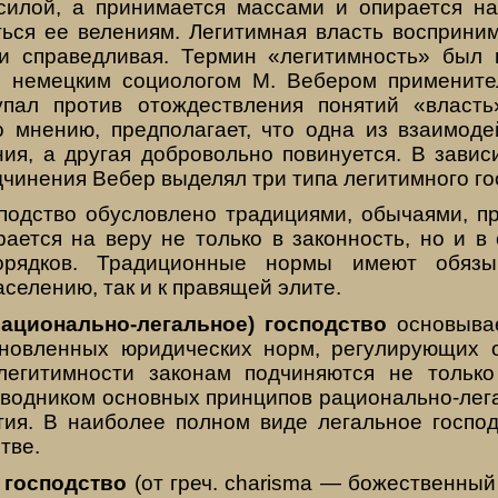
силой, а принимается массами и опирается н
ться ее велениям. Легитимная власть восприни
и справедливая. Термин «легитимность» был
 немецким социологом М. Вебером применител
пал против отождествления понятий «власть»
о мнению, предполагает, что одна из взаимод
ния, а другая добровольно повинуется. В завис
чинения Вебер выделял три типа легитимного го
подство обусловлено традициями, обычаями, пр
ается на веру не только в законность, но и в
орядков. Традиционные нормы имеют обяз
аселению, так и к правящей элите.
рационально-легальное) господство
основывае
новленных юридических норм, регулирующих 
легитимности законам подчиняются не только
водником основных принципов рационально-лега
тия. В наиболее полном виде легальное госпо
тве.
 господство
(от греч. charisma — божественный