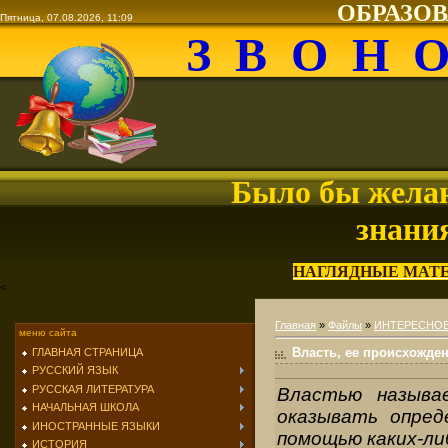
ОБРАЗО
Пятница, 07.08.2026, 11:09
З В О Н 
Было бы желан
знани
НАГЛЯДНЫЕ МАТ
<
Главная
»
Файлы
»
ИНТЕРЕСНО
меню сайта
Власть, ее происхожде
ГЛАВНАЯ СТРАНИЦА
РУССКИЙ ЯЗЫК
РУССКАЯ ЛИТЕРАТУРА
Властью называ
НАЧАЛЬНАЯ ШКОЛА
оказывать опред
ИНОСТРАННЫЕ ЯЗЫКИ
помощью каких-ли
ИСТОРИЯ