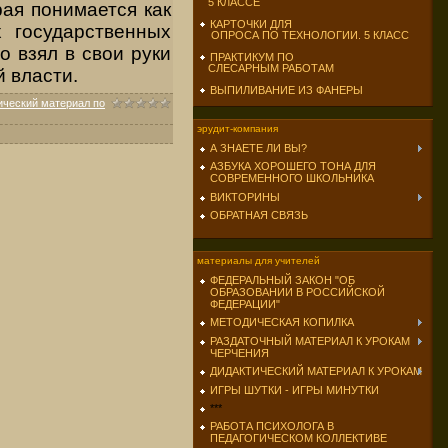
5 КЛАССЕ
рая понимается как
КАРТОЧКИ ДЛЯ
 государственных
ОПРОСА ПО ТЕХНОЛОГИИ. 5 КЛАСС
о взял в свои руки
ПРАКТИКУМ ПО
СЛЕСАРНЫМ РАБОТАМ
 власти.
ВЫПИЛИВАНИЕ ИЗ ФАНЕРЫ
ический материал по
эрудит-компания
А ЗНАЕТЕ ЛИ ВЫ?
АЗБУКА ХОРОШЕГО ТОНА ДЛЯ
СОВРЕМЕННОГО ШКОЛЬНИКА
ВИКТОРИНЫ
ОБРАТНАЯ СВЯЗЬ
материалы для учителей
ФЕДЕРАЛЬНЫЙ ЗАКОН "ОБ
ОБРАЗОВАНИИ В РОССИЙСКОЙ
ФЕДЕРАЦИИ"
МЕТОДИЧЕСКАЯ КОПИЛКА
РАЗДАТОЧНЫЙ МАТЕРИАЛ К УРОКАМ
ЧЕРЧЕНИЯ
ДИДАКТИЧЕСКИЙ МАТЕРИАЛ К УРОКАМ
ИГРЫ ШУТКИ - ИГРЫ МИНУТКИ
***
РАБОТА ПСИХОЛОГА В
ПЕДАГОГИЧЕСКОМ КОЛЛЕКТИВЕ