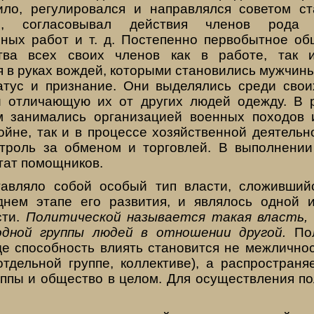
ило, регулировался и направлялся советом с
ы, согласовывал действия членов рода 
нных работ и т. д. Постепенно первобытное об
тва всех своих членов как в работе, так 
я в руках вождей, которыми становились мужчин
тус и признание. Они выделялись среди сво
 отличающую их от других людей одежду. В 
м занимались организацией военных походов 
ойне, так и в процессе хозяйственной деятельн
троль за обменом и торговлей. В выполнени
тат помощников.
тавляло собой особый тип власти, сложивший
нем этапе его развития, и являлось одной 
сти.
Политической называется такая власть, 
одной группы людей в отношении другой.
Пол
де способность влиять становится не межличнос
отдельной группе, коллективе), а распростран
ппы и общество в целом. Для осуществления по