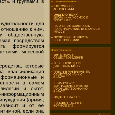
ть, и группами, в
астрономия в школе
КАРТОЧКИ ПО
АСТРОНОМИИ
ЭНЦИКЛОПЕДИЯ
ШКОЛЬНИКА "КОСМОС И
ВСЕЛЕННАЯ"
нудительности для
ЗАДАЧИ ДЛЯ ОЛИМПИАДЫ
 отношению к ним.
ПО АСТРОНОМИИ. 10-11 КЛАССЫ
КЛАССЫ"
и общественную.
ПРОВЕРОЧНЫЕ РАБОТЫ
яемая посредством
ПО АСТРОНОМИИ
сть формируется
обществознание
дствами массовой
ИНТЕРЕСНОЕ
ОБЩЕСТВОВЕДЕНИЕ
ЧЕЛОВЕКОВЕДЕНИЕ
средства, которые
ДЛЯ ШКОЛЬНИКОВ
на классификация
РАБОЧИЕ МАТЕРИАЛЫ ПО
ОБЩЕСТВОЗНАНИЮ.
информационные и
8 КЛАСС
ценности в самом
ТЕМАТИЧЕСКИЕ
КОНТРОЛЬНЫЕ РАБОТЫ
илегий и льгот,
ПО ОБЩЕСТВОЗНАНИЮ.
8 КЛАСС
но-информационным
ПОДГОТОВКА К ЕГЭ
инуждения (армия,
ТИПОВЫЕ ТЕСТЫ В
 зависит и от ее
ФОРМАТЕ ЕГЭ
гитимной, если она