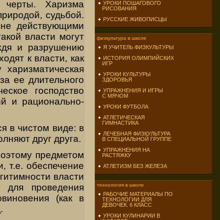
е черты. Харизма
УРОКИ ПОШАГОВОГО
РИСОВАНИЯ
природой, судьбой.
РУССКИЕ ЖИВОПИСЦЫ
и не действующими
акой власти могут
физкультура в школе
ждя и разрушению
Я УЧИТЕЛЬ ФИЗКУЛЬТУРЫ
одят к власти, как
ИСТОРИЯ ОЛИМПИЙСКИХ
ИГР
у харизматическая
УРОКИ КУЛЬТУРЫ
за ее длительного
ЗДОРОВЬЯ
еское господство
УПРАЖНЕНИЯ И ИГРЫ
С МЯЧОМ
ый и рационально-
УРОКИ ФУТБОЛА
АТЛЕТИЧЕСКАЯ
ГИМНАСТИКА
я в чистом виде: в
ЛЕЧЕБНАЯ ФИЗКУЛЬТУРА
лняют друг друга.
В СПЕЦИАЛЬНОЙ ГРУППЕ
УПРАЖНЕНИЯ НА
 Поэтому предметом
РАСТЯЖКУ
, т.е. обеспечение
АТЛЕТИЗМ БЕЗ ЖЕЛЕЗА
гитимности власти
и для проведения
технология в школе
РАБОЧИЕ МАТЕРИАЛЫ ПО
овиновения (как в
ТЕХНОЛОГИИ ДЛЯ
ДЕВОЧЕК. 6 КЛАСС
.
УРОКИ КУЛИНАРИИ В