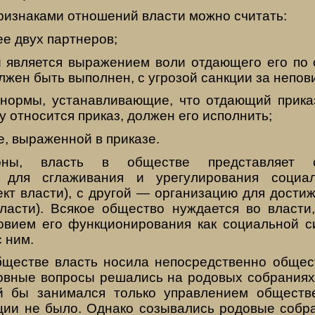
изнаками отношений власти можно считать:
ее двух партнеров;
ый является выражением воли отдающего его по 
олжен быть выполнен, с угрозой санкции за непов
нормы, устанавливающие, что отдающий прика
ому относится приказ, должен его исполнить;
е, выраженной в приказе.
ны, власть в обществе представляет с
 для сглаживания и урегулирования социа
ект власти), с другой — организацию для дости
власти). Всякое общество нуждается во власти,
вием его функционирования как социальной с
с ним.
ществе власть носила непосредственно общес
новные вопросы решались на родовых собраниях
ый бы занимался только управлением обществ
ции не было. Однако созывались родовые собра