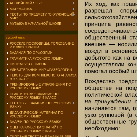
Их ход, как прав
АНГЛИЙСКИЙ ЯЗЫК
МАТЕМАТИКА
разрешал спор
ТЕСТЫ ПО ПРЕДМЕТУ "ОКРУЖАЮЩИЙ
сельскохозяйстве
МИР"
принципа равенс
МУЗЫКА В НАЧАЛЬНОЙ ШКОЛЕ
сосредоточиваетс
общественный ста
русский язык
внешне — носили
РУССКИЕ ПОСЛОВИЦЫ: ТОЛКОВАНИЕ
И ИЛЛЮСТРАЦИИ
вожди в основно
ЗАДАНИЯ ПО ОРФОЭПИИ
добытого как на в
ГРАММАТИКА РУССКОГО ЯЗЫКА
осуществляли кон
ПИШЕМ БЕЗ ОШИБОК
УДИВИТЕЛЬНЫЙ МИР ФРАЗЕОЛОГИИ
помогал особый ш
ТЕКСТЫ ДЛЯ КОМПЛЕКСНОГО АНАЛИЗА
В 9 КЛАССЕ
Вождество предс
ТРЕНИРОВОЧНЫЕ УПРАЖНЕНИЯ ПО
обществе на позд
РУССКОМУ ЯЗЫКУ
политической вла
ПРАКТИЧЕСКИЕ ЗАДАНИЯ ПО
РУССКОМУ ЯЗЫКУ. 5 КЛАСС
на принуждении 
ТЕСТОВЫЕ ЗАДАНИЯ ПО РУССКОМУ
начинается там, г
ЯЗЫКУ
ДИДАКТИЧЕСКИЙ МАТЕРИАЛ ПО
узкогрупповой (в 
РУССКОМУ ЯЗЫКУ
общественные гру
ЗАДАЧИ ПО РУССКОМУ ЯЗЫКУ
необходимо:
ОЦЕНКА КАЧЕСТВА ЗНАНИЙ ПО
РУССКОМУ ЯЗЫКУ. 6 КЛАСС
ТИПОВЫЕ ТЕСТОВЫЕ ЗАДАНИЯ ДЛЯ