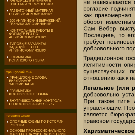
не навязывается 
АНГЛИЙСКИЕ ВРЕМЕНА В
ТЕКСТАХ И УПРАЖНЕНИЯХ
согласие подчиня
РАЗДАТОЧНЫЙ МАТЕРИАЛ
как правомерная 
ПО АНГЛИЙСКОМУ ЯЗЫКУ
оборот известным
200 АНГЛИЙСКИЙ ВЫРАЖЕНИЙ.
ТЕХНИКА ЗАПОМИНАНИЯ
Сам Вебер высту
КОНТРОЛЬНЫЕ РАБОТЫ В
Последнее, по ег
ФОРМАТЕ ЕГЭ ПО
АНГЛИЙСКОМУ ЯЗЫКУ
требует повинове
ТИПОВЫЕ ВАРИАНТЫ
добровольного под
ЗАДАНИЙ ЕГЭ ПО
АНГЛИЙСКОМУ ЯЗЫКУ
Традиционное гос
ГРАММАТИКА
ИСПАНСКОГО ЯЗЫКА
легитимности опир
существующих п
французский язык
отношению как к н
ФРАНЦУЗСКИЕ СЛОВА.
ВИЗУАЛЬНОЕ
ЗАПОМИНАНИЕ
Легальное (или 
ГРАММАТИКА
добровольно уста
ФРАНЦУЗСКОГО ЯЗЫКА
При таком типе 
ВНУТРИШКОЛЬНЫЙ КОНТРОЛЬ
ПО ФРАНЦУЗСКОМУ ЯЗЫКУ
управляющие. Про
является бюрокра
история в школе
правовом государс
ОПОРНЫЕ СХЕМЫ ПО ИСТОРИИ
РОССИИ
Харизматическое
ОСНОВЫ ПРОФЕССИОНАЛЬНОГО
МАСТЕРСТВА УЧИТЕЛЯ ИСТОРИИ