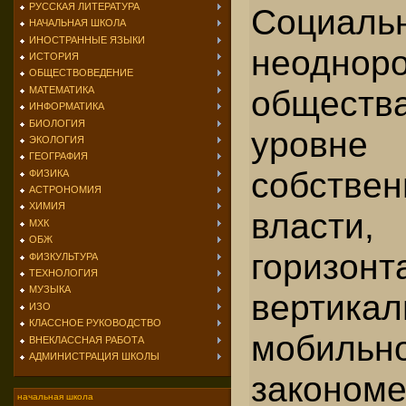
РУССКАЯ ЛИТЕРАТУРА
Социаль
НАЧАЛЬНАЯ ШКОЛА
ИНОСТРАННЫЕ ЯЗЫКИ
неоднор
ИСТОРИЯ
ОБЩЕСТВОВЕДЕНИЕ
общества
МАТЕМАТИКА
ИНФОРМАТИКА
БИОЛОГИЯ
уровне
ЭКОЛОГИЯ
ГЕОГРАФИЯ
собствен
ФИЗИКА
АСТРОНОМИЯ
ХИМИЯ
власти
МХК
ОБЖ
горизо
ФИЗКУЛЬТУРА
ТЕХНОЛОГИЯ
МУЗЫКА
вертикал
ИЗО
КЛАССНОЕ РУКОВОДСТВО
мобильн
ВНЕКЛАССНАЯ РАБОТА
АДМИНИСТРАЦИЯ ШКОЛЫ
закономе
начальная школа