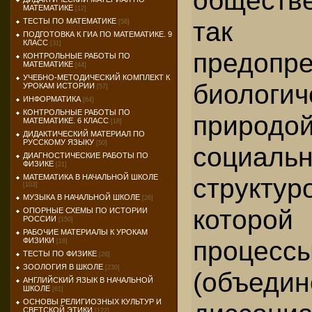
обществ
МАТЕМАТИКЕ
[12]
так 
ТЕСТЫ ПО МАТЕМАТИКЕ
[58]
ПОДГОТОВКА К ГИА ПО МАТЕМАТИКЕ. 9
КЛАСС
[31]
предопр
КОНТРОЛЬНЫЕ РАБОТЫ ПО
МАТЕМАТИКЕ
[44]
УЧЕБНО-МЕТОДИЧЕСКИЙ КОМПЛЕКТ К
биологич
УРОКАМ ИСТОРИИ
[57]
ИНФОРМАТИКА
[64]
КОНТРОЛЬНЫЕ РАБОТЫ ПО
природой
МАТЕМАТИКЕ. 6 КЛАСС
[18]
ДИДАКТИЧЕСКИЙ МАТЕРИАЛ ПО
РУССКОМУ ЯЗЫКУ
[50]
социаль
ДИАГНОСТИЧЕСКИЕ РАБОТЫ ПО
ФИЗИКЕ
[21]
МАТЕМАТИКА В НАЧАЛЬНОЙ ШКОЛЕ
структур
[103]
МУЗЫКА В НАЧАЛЬНОЙ ШКОЛЕ
[26]
которо
ОПОРНЫЕ СХЕМЫ ПО ИСТОРИИ
РОССИИ
[150]
РАБОЧИЕ МАТЕРИАЛЫ К УРОКАМ
процесс
ФИЗИКИ
[18]
ТЕСТЫ ПО ФИЗИКЕ
[26]
ЗООЛОГИЯ В ШКОЛЕ
[230]
(объед
АНГЛИЙСКИЙ ЯЗЫК В НАЧАЛЬНОЙ
ШКОЛЕ
[61]
ОСНОВЫ РЕЛИГИОЗНЫХ КУЛЬТУР И
СВЕТСКОЙ ЭТИКИ
[122]