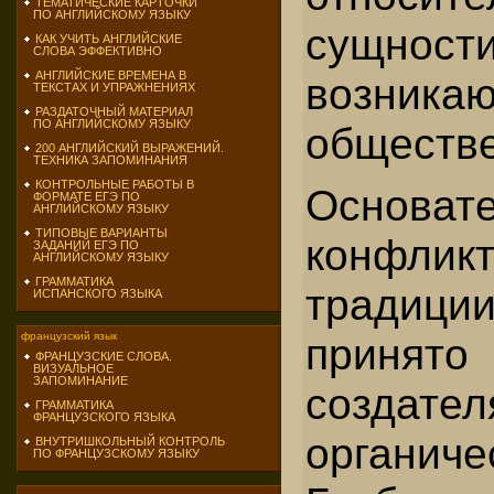
ТЕМАТИЧЕСКИЕ КАРТОЧКИ
ПО АНГЛИЙСКОМУ ЯЗЫКУ
сущности
КАК УЧИТЬ АНГЛИЙСКИЕ
СЛОВА ЭФФЕКТИВНО
АНГЛИЙСКИЕ ВРЕМЕНА В
возни
ТЕКСТАХ И УПРАЖНЕНИЯХ
РАЗДАТОЧНЫЙ МАТЕРИАЛ
ПО АНГЛИЙСКОМУ ЯЗЫКУ
обществе
200 АНГЛИЙСКИЙ ВЫРАЖЕНИЙ.
ТЕХНИКА ЗАПОМИНАНИЯ
КОНТРОЛЬНЫЕ РАБОТЫ В
Основат
ФОРМАТЕ ЕГЭ ПО
АНГЛИЙСКОМУ ЯЗЫКУ
ТИПОВЫЕ ВАРИАНТЫ
конфликт
ЗАДАНИЙ ЕГЭ ПО
АНГЛИЙСКОМУ ЯЗЫКУ
ГРАММАТИКА
традиции
ИСПАНСКОГО ЯЗЫКА
принят
французский язык
ФРАНЦУЗСКИЕ СЛОВА.
ВИЗУАЛЬНОЕ
ЗАПОМИНАНИЕ
создател
ГРАММАТИКА
ФРАНЦУЗСКОГО ЯЗЫКА
органич
ВНУТРИШКОЛЬНЫЙ КОНТРОЛЬ
ПО ФРАНЦУЗСКОМУ ЯЗЫКУ