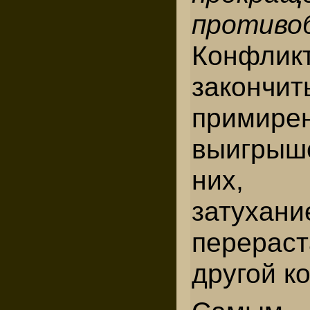
противо
Конфл
закончит
примире
выигрыш
них, п
затух
перера
другой к