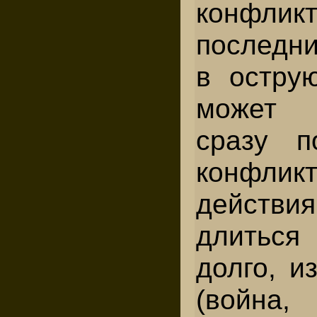
конфл
последн
в остру
может 
сразу п
конфлик
действия
длиться 
долго, и
(война,