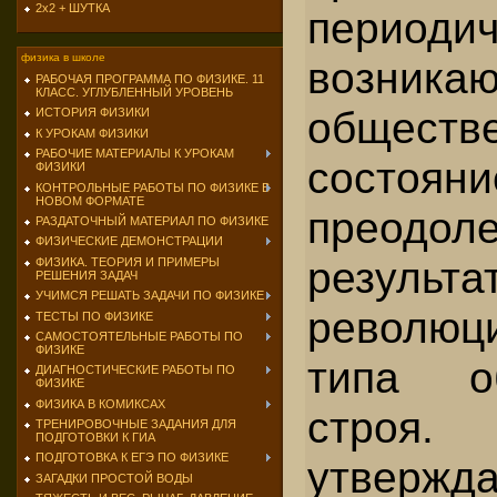
2х2 + ШУТКА
периодич
физика в школе
возни
РАБОЧАЯ ПРОГРАММА ПО ФИЗИКЕ. 11
КЛАСС. УГЛУБЛЕННЫЙ УРОВЕНЬ
обществ
ИСТОРИЯ ФИЗИКИ
К УРОКАМ ФИЗИКИ
РАБОЧИЕ МАТЕРИАЛЫ К УРОКАМ
состояни
ФИЗИКИ
КОНТРОЛЬНЫЕ РАБОТЫ ПО ФИЗИКЕ В
НОВОМ ФОРМАТЕ
прео
РАЗДАТОЧНЫЙ МАТЕРИАЛ ПО ФИЗИКЕ
ФИЗИЧЕСКИЕ ДЕМОНСТРАЦИИ
результа
ФИЗИКА. ТЕОРИЯ И ПРИМЕРЫ
РЕШЕНИЯ ЗАДАЧ
УЧИМСЯ РЕШАТЬ ЗАДАЧИ ПО ФИЗИКЕ
революц
ТЕСТЫ ПО ФИЗИКЕ
САМОСТОЯТЕЛЬНЫЕ РАБОТЫ ПО
ФИЗИКЕ
типа об
ДИАГНОСТИЧЕСКИЕ РАБОТЫ ПО
ФИЗИКЕ
ФИЗИКА В КОМИКСАХ
стро
ТРЕНИРОВОЧНЫЕ ЗАДАНИЯ ДЛЯ
ПОДГОТОВКИ К ГИА
ПОДГОТОВКА К ЕГЭ ПО ФИЗИКЕ
утверж
ЗАГАДКИ ПРОСТОЙ ВОДЫ