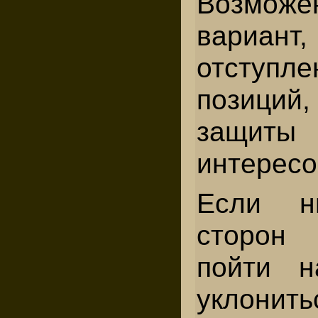
Возмож
вари
отступл
позици
защи
интересо
Если н
сторон 
пойти н
уклон