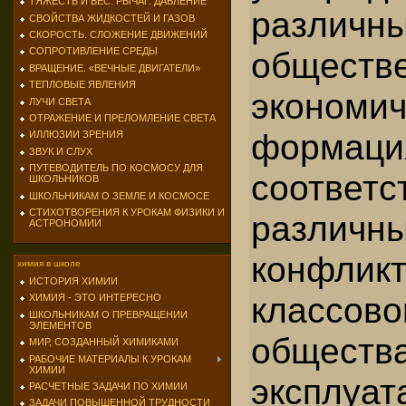
ТЯЖЕСТЬ И ВЕС. РЫЧАГ. ДАВЛЕНИЕ
различн
СВОЙСТВА ЖИДКОСТЕЙ И ГАЗОВ
СКОРОСТЬ. СЛОЖЕНИЕ ДВИЖЕНИЙ
обществ
СОПРОТИВЛЕНИЕ СРЕДЫ
ВРАЩЕНИЕ. «ВЕЧНЫЕ ДВИГАТЕЛИ»
ТЕПЛОВЫЕ ЯВЛЕНИЯ
экономи
ЛУЧИ СВЕТА
ОТРАЖЕНИЕ И ПРЕЛОМЛЕНИЕ СВЕТА
формаци
ИЛЛЮЗИИ ЗРЕНИЯ
ЗВУК И СЛУХ
ПУТЕВОДИТЕЛЬ ПО КОСМОСУ ДЛЯ
соответс
ШКОЛЬНИКОВ
ШКОЛЬНИКАМ О ЗЕМЛЕ И КОСМОСЕ
СТИХОТВОРЕНИЯ К УРОКАМ ФИЗИКИ И
различн
АСТРОНОМИИ
конфли
химия в школе
ИСТОРИЯ ХИМИИ
классов
ХИМИЯ - ЭТО ИНТЕРЕСНО
ШКОЛЬНИКАМ О ПРЕВРАЩЕНИИ
ЭЛЕМЕНТОВ
общест
МИР, СОЗДАННЫЙ ХИМИКАМИ
РАБОЧИЕ МАТЕРИАЛЫ К УРОКАМ
ХИМИИ
эксплуа
РАСЧЕТНЫЕ ЗАДАЧИ ПО ХИМИИ
ЗАДАЧИ ПОВЫШЕННОЙ ТРУДНОСТИ