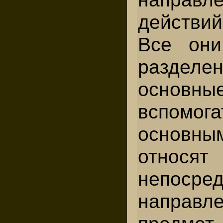
действий
Все они
разд
осно
вспомог
основны
относят
непосред
напра