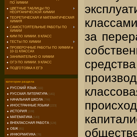
ПО ХИМИИ
эксплуа
ЦВЕТНЫЕ ТАБЛИЦЫ ПО
НЕОРГАНИЧЕСКОЙ ХИМИИ
ТЕОРЕТИЧЕСКАЯ И МАТЕМАТИЧЕСКАЯ
классами
ХИМИЯ
САМОСТОЯТЕЛЬНЫЕ РАБОТЫ ПО
ХИМИИ
за перер
КИМ ПО ХИМИИ. 8 КЛАСС
ТЕСТЫ ПО ХИМИИ
собств
ПРОВЕРОЧНЫЕ РАБОТЫ ПО ХИМИИ в
10-11 КЛАССАХ
ЗАНИМАТЕЛЬНО О ХИМИИ
средства
ОГЭ ПО ХИМИИ. 9 КЛАСС
ПОДГОТОВКА К ЕГЭ
произв
категории раздела
классо
РУССКИЙ ЯЗЫК
[111]
РУССКАЯ ЛИТЕРАТУРА
[141]
НАЧАЛЬНАЯ ШКОЛА
[799]
проис
ИНОСТРАННЫЕ ЯЗЫКИ
[223]
ИСТОРИЯ
[109]
капитали
МАТЕМАТИКА
[143]
ВНЕКЛАССНАЯ РАБОТА
[124]
общес
ОБЖ
[61]
ИНФОРМАТИКА
[76]