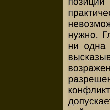
позиц
практиче
невозмо
нужно. Г
ни одна 
высказы
возражен
разреше
конфлик
допускае