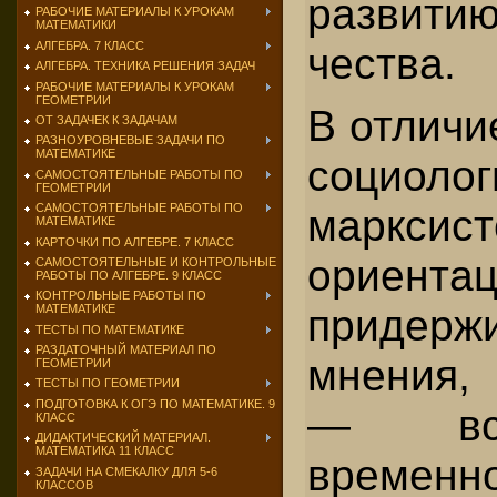
развит
РАБОЧИЕ МАТЕРИАЛЫ К УРОКАМ
МАТЕМАТИКИ
АЛГЕБРА. 7 КЛАСС
чества.
АЛГЕБРА. ТЕХНИКА РЕШЕНИЯ ЗАДАЧ
РАБОЧИЕ МАТЕРИАЛЫ К УРОКАМ
ГЕОМЕТРИИ
В отличи
ОТ ЗАДАЧЕК К ЗАДАЧАМ
РАЗНОУРОВНЕВЫЕ ЗАДАЧИ ПО
МАТЕМАТИКЕ
социолог
САМОСТОЯТЕЛЬНЫЕ РАБОТЫ ПО
ГЕОМЕТРИИ
марксист
САМОСТОЯТЕЛЬНЫЕ РАБОТЫ ПО
МАТЕМАТИКЕ
КАРТОЧКИ ПО АЛГЕБРЕ. 7 КЛАСС
ориента
САМОСТОЯТЕЛЬНЫЕ И КОНТРОЛЬНЫЕ
РАБОТЫ ПО АЛГЕБРЕ. 9 КЛАСС
КОНТРОЛЬНЫЕ РАБОТЫ ПО
придерж
МАТЕМАТИКЕ
ТЕСТЫ ПО МАТЕМАТИКЕ
РАЗДАТОЧНЫЙ МАТЕРИАЛ ПО
мнения, 
ГЕОМЕТРИИ
ТЕСТЫ ПО ГЕОМЕТРИИ
ПОДГОТОВКА К ОГЭ ПО МАТЕМАТИКЕ. 9
— вс
КЛАСС
ДИДАКТИЧЕСКИЙ МАТЕРИАЛ.
МАТЕМАТИКА 11 КЛАСС
временно
ЗАДАЧИ НА СМЕКАЛКУ ДЛЯ 5-6
КЛАССОВ