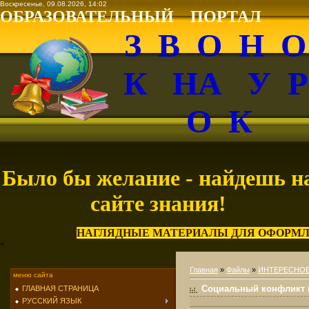
Воскресенье, 09.08.2026, 14:02
ОБРАЗОВАТЕЛЬНЫЙ ПОРТАЛ
З В О Н 
К НА У 
О К
Было бы желание - найдешь н
сайте знания!
НАГЛЯДНЫЕ МАТЕРИАЛЫ ДЛЯ ОФОРМЛ
<
Главная
»
Файлы
»
ИНТЕРЕСНО
меню сайта
Социальный конфликт и
ГЛАВНАЯ СТРАНИЦА
РУССКИЙ ЯЗЫК