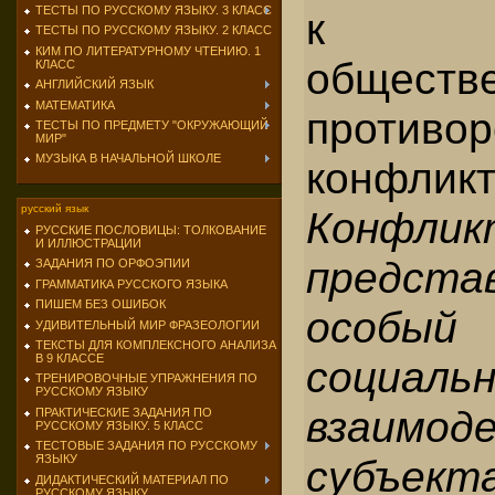
ТЕСТЫ ПО РУССКОМУ ЯЗЫКУ. 3 КЛАСС
к об
ТЕСТЫ ПО РУССКОМУ ЯЗЫКУ. 2 КЛАСС
КИМ ПО ЛИТЕРАТУРНОМУ ЧТЕНИЮ. 1
обществ
КЛАСС
АНГЛИЙСКИЙ ЯЗЫК
МАТЕМАТИКА
проти
ТЕСТЫ ПО ПРЕДМЕТУ "ОКРУЖАЮЩИЙ
МИР"
МУЗЫКА В НАЧАЛЬНОЙ ШКОЛЕ
конфликт
русский язык
Конфли
РУССКИЕ ПОСЛОВИЦЫ: ТОЛКОВАНИЕ
И ИЛЛЮСТРАЦИИ
предста
ЗАДАНИЯ ПО ОРФОЭПИИ
ГРАММАТИКА РУССКОГО ЯЗЫКА
ПИШЕМ БЕЗ ОШИБОК
особ
УДИВИТЕЛЬНЫЙ МИР ФРАЗЕОЛОГИИ
ТЕКСТЫ ДЛЯ КОМПЛЕКСНОГО АНАЛИЗА
В 9 КЛАССЕ
социальн
ТРЕНИРОВОЧНЫЕ УПРАЖНЕНИЯ ПО
РУССКОМУ ЯЗЫКУ
взаимод
ПРАКТИЧЕСКИЕ ЗАДАНИЯ ПО
РУССКОМУ ЯЗЫКУ. 5 КЛАСС
ТЕСТОВЫЕ ЗАДАНИЯ ПО РУССКОМУ
субъект
ЯЗЫКУ
ДИДАКТИЧЕСКИЙ МАТЕРИАЛ ПО
РУССКОМУ ЯЗЫКУ