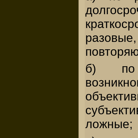
долгосро
краткоср
разовые
повторя
б) по 
возникно
объектив
субъе
ложные;