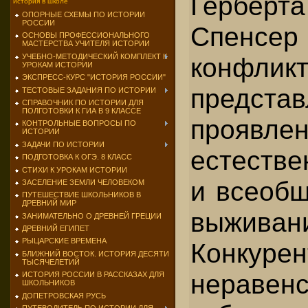
Герберт
история в школе
ОПОРНЫЕ СХЕМЫ ПО ИСТОРИИ
РОССИИ
Спенсер 
ОСНОВЫ ПРОФЕССИОНАЛЬНОГО
МАСТЕРСТВА УЧИТЕЛЯ ИСТОРИИ
УЧЕБНО-МЕТОДИЧЕСКИЙ КОМПЛЕКТ К
конфликт
УРОКАМ ИСТОРИИ
ЭКСПРЕСС-КУРС "ИСТОРИЯ РОССИИ"
предста
ТЕСТОВЫЕ ЗАДАНИЯ ПО ИСТОРИИ
СПРАВОЧНИК ПО ИСТОРИИ ДЛЯ
ПОЛГОТОВКИ К ГИА В 9 КЛАССЕ
проявле
КОНТРОЛЬНЫЕ ВОПРОСЫ ПО
ИСТОРИИ
ЗАДАЧИ ПО ИСТОРИИ
естестве
ПОДГОТОВКА К ОГЭ. 8 КЛАСС
СТИХИ К УРОКАМ ИСТОРИИ
и всеобщ
ЗАСЕЛЕНИЕ ЗЕМЛИ ЧЕЛОВЕКОМ
ПУТЕШЕСТВИЕ ШКОЛЬНИКОВ В
ДРЕВНИЙ МИР
выживан
ЗАНИМАТЕЛЬНО О ДРЕВНЕЙ ГРЕЦИИ
ДРЕВНИЙ ЕГИПЕТ
РЫЦАРСКИЕ ВРЕМЕНА
Конкурен
БЛИЖНИЙ ВОСТОК. ИСТОРИЯ ДЕСЯТИ
ТЫСЯЧЕЛЕТИЙ
неравен
ИСТОРИЯ РОССИИ В РАССКАЗАХ ДЛЯ
ШКОЛЬНИКОВ
ДОПЕТРОВСКАЯ РУСЬ