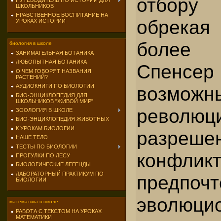
отбору 
ПУТЕВОДИТЕЛЬ ПО ИСТОРИИ ДЛЯ
ШКОЛЬНИКОВ
НРАВСТВЕННОЕ ВОСПИТАНИЕ НА
обрека
УРОКАХ ИСТОРИИ
более
биология в школе
ЗАНИМАТЕЛЬНАЯ БОТАНИКА
ЛЮБОПЫТНАЯ БОТАНИКА
Спенс
О ЧЕМ ГОВОРЯТ НАЗВАНИЯ
РАСТЕНИЙ?
возможн
АУДИОКНИГИ ПО БИОЛОГИИ
БИО-ЭНЦИКЛОПЕДИЯ ДЛЯ
ШКОЛЬНИКОВ "ЖИВОЙ МИР"
революц
ЗООЛОГИЯ В ШКОЛЕ
БИО-ЭНЦИКЛОПЕДИЯ ЖИВОТНЫХ
К УРОКАМ БИОЛОГИИ
разреше
НАШЕ ТЕЛО
ТЕСТЫ ПО БИОЛОГИИ
конфликт
ПРОГУЛКИ ПО ЛЕСУ
БИОЛОГИЧЕСКИЕ ЛЕГЕНДЫ
ЛАБОРАТОРНЫЙ ПРАКТИКУМ ПО
предпочт
БИОЛОГИИ
эволюци
математика в школе
РАБОТА С ТЕКСТОМ НА УРОКАХ
МАТЕМАТИКИ