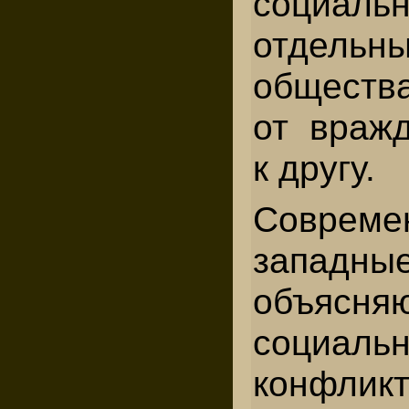
социальн
отдель
обществ
от вражд
к другу.
Совреме
западны
объясн
социаль
конфлик