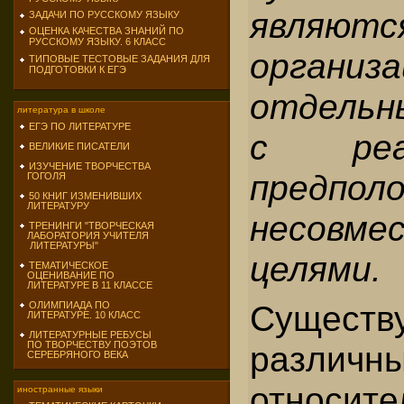
являютс
ЗАДАЧИ ПО РУССКОМУ ЯЗЫКУ
ОЦЕНКА КАЧЕСТВА ЗНАНИЙ ПО
РУССКОМУ ЯЗЫКУ. 6 КЛАСС
орган
ТИПОВЫЕ ТЕСТОВЫЕ ЗАДАНИЯ ДЛЯ
ПОДГОТОВКИ К ЕГЭ
отдельн
литература в школе
ЕГЭ ПО ЛИТЕРАТУРЕ
с реа
ВЕЛИКИЕ ПИСАТЕЛИ
ИЗУЧЕНИЕ ТВОРЧЕСТВА
предпол
ГОГОЛЯ
50 КНИГ ИЗМЕНИВШИХ
ЛИТЕРАТУРУ
несовме
ТРЕНИНГИ "ТВОРЧЕСКАЯ
ЛАБОРАТОРИЯ УЧИТЕЛЯ
ЛИТЕРАТУРЫ"
целями.
ТЕМАТИЧЕСКОЕ
ОЦЕНИВАНИЕ ПО
ЛИТЕРАТУРЕ В 11 КЛАССЕ
Существ
ОЛИМПИАДА ПО
ЛИТЕРАТУРЕ. 10 КЛАСС
ЛИТЕРАТУРНЫЕ РЕБУСЫ
ПО ТВОРЧЕСТВУ ПОЭТОВ
различ
СЕРЕБРЯНОГО ВЕКА
относите
иностранные языки