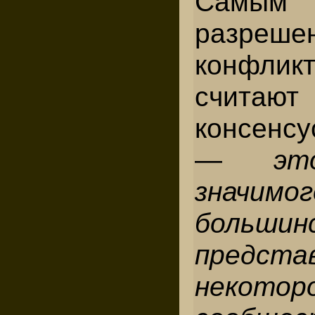
Самым 
разреше
конфлик
считают
консенс
—
эт
значимог
большин
предста
некотор