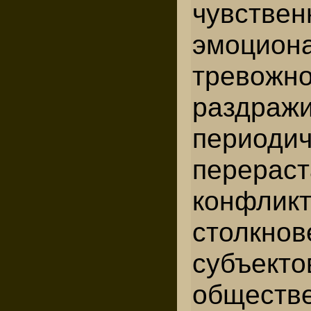
чувствен
эмоцион
трево
раздражи
периодич
перер
конфлик
столкнов
субъекто
обществ