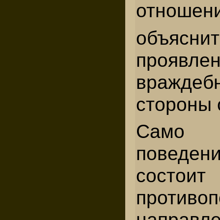
отношени
объяс
проявле
вражде
стороны 
Само к
поведе
сост
противо
направл