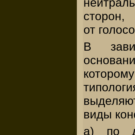
нейтрал
сторон,
от голосо
В зави
основ
котором
типологи
выделяю
виды кон
а) по д