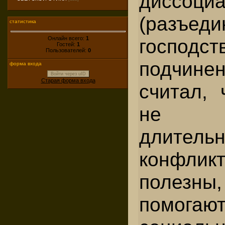
диссоци
(разъеди
статистика
Онлайн всего:
1
госп
Гостей:
1
Пользователей:
0
подчине
форма входа
Войти через uID
Старая форма входа
считал, 
не с
длитель
конфл
полезны
помогаю