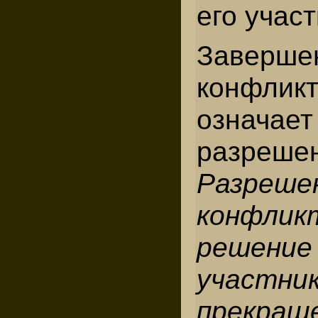
его участ
Заверше
конфлик
озна
разреше
Разреше
конфлик
реше
учас
прекращ