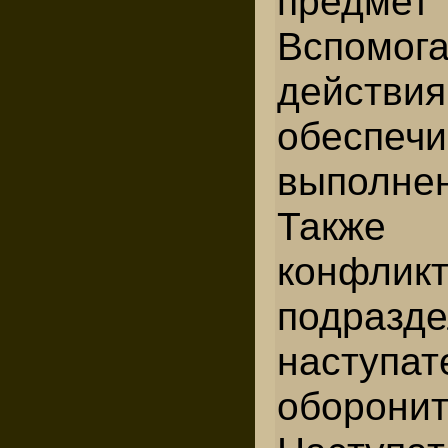
предмет
Вспомог
действия
обеспеч
выполнен
Так
конфликт
подраз
наступ
оборонит