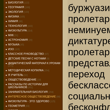
БИОЛОГИЯ
[122]
бурж
ГЕОГРАФИЯ
[100]
ЭКОЛОГИЯ
[133]
пролетар
ФИЗИКА
[105]
ХИМИЯ
[80]
немину
ТЕХНОЛОГИЯ
[102]
ФИЗКУЛЬТУРА
[114]
МХК
[51]
диктатур
АСТРОНОМИЯ
[20]
МУЗЫКА
[45]
пролетар
ИЗО
[115]
КЛАССНОЕ РУКОВОДСТВО
[67]
ДЕТСКИЕ ПЕСНИ С НОТАМИ
предста
[9]
ДИДАКТИЧЕСКИЙ МАТЕРИАЛ К УРОКАМ
[271]
пер
МЕТОДИЧЕСКАЯ КОПИЛКА
[354]
Я УЧИТЕЛЬ
[62]
ОБЩЕСТВОВЕДЕНИЕ
[19]
бескласс
РАССКАЗЫ ПО ИСТОРИИ ДЛЯ
ШКОЛЬНИКОВ
[451]
ЗАНИМАТЕЛЬНАЯ БИОЛОГИЯ
социаль
[204]
ИНТЕРЕСНОЕ ОБЩЕСТВОВЕДЕНИЕ
[90]
ФИЗКУЛЬТУРА - ЭТО ЗДОРОВО
[125]
бесконфл
ГЕОМЕТРИЯ
[63]