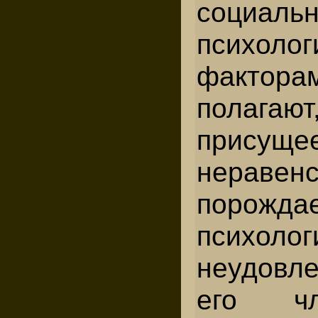
социальн
психолог
факто
полаг
присущ
неравенс
порождае
психолог
неудовле
его чл