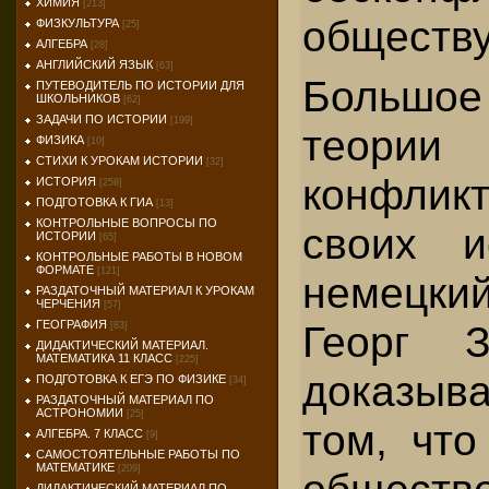
ХИМИЯ
[213]
обществу
ФИЗКУЛЬТУРА
[25]
АЛГЕБРА
[28]
АНГЛИЙСКИЙ ЯЗЫК
[63]
Большо
ПУТЕВОДИТЕЛЬ ПО ИСТОРИИ ДЛЯ
ШКОЛЬНИКОВ
[62]
ЗАДАЧИ ПО ИСТОРИИ
[199]
теории 
ФИЗИКА
[10]
СТИХИ К УРОКАМ ИСТОРИИ
[32]
конфлик
ИСТОРИЯ
[258]
ПОДГОТОВКА К ГИА
[13]
КОНТРОЛЬНЫЕ ВОПРОСЫ ПО
своих и
ИСТОРИИ
[65]
КОНТРОЛЬНЫЕ РАБОТЫ В НОВОМ
ФОРМАТЕ
[121]
немецк
РАЗДАТОЧНЫЙ МАТЕРИАЛ К УРОКАМ
ЧЕРЧЕНИЯ
[57]
ГЕОГРАФИЯ
Георг 
[83]
ДИДАКТИЧЕСКИЙ МАТЕРИАЛ.
МАТЕМАТИКА 11 КЛАСС
[225]
доказы
ПОДГОТОВКА К ЕГЭ ПО ФИЗИКЕ
[34]
РАЗДАТОЧНЫЙ МАТЕРИАЛ ПО
АСТРОНОМИИ
[25]
том, что
АЛГЕБРА. 7 КЛАСС
[9]
САМОСТОЯТЕЛЬНЫЕ РАБОТЫ ПО
МАТЕМАТИКЕ
[209]
ДИДАКТИЧЕСКИЙ МАТЕРИАЛ ПО