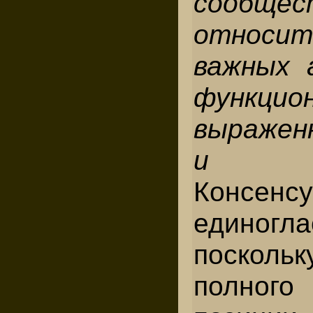
сообщес
относит
важных 
функцион
выраженн
и де
Консенсу
единогла
посколь
полного