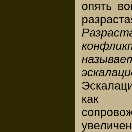
опять во
разраста
Разраст
конфлик
называе
эскалаци
Эскалаци
как 
сопрово
увелич