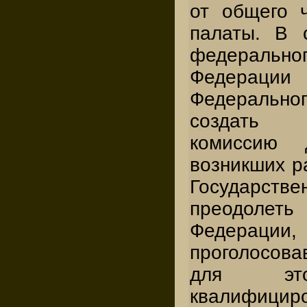
от общего 
палаты. В 
федерально
Федера
Федерально
создать 
комиссию 
возникших р
Государств
преодоле
Федерац
проголосовав
для это
квалифицир