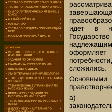
рассмат
ТЕСТЫ ПО РУССКОМУ ЯЗЫКУ. 3 КЛАСС
ТЕСТЫ ПО РУССКОМУ ЯЗЫКУ. 2 КЛАСС
завершающа
КИМ ПО ЛИТЕРАТУРНОМУ ЧТЕНИЮ. 1
КЛАСС
правообраз
АНГЛИЙСКИЙ ЯЗЫК
МАТЕМАТИКА
идет в не
ТЕСТЫ ПО ПРЕДМЕТУ "ОКРУЖАЮЩИЙ
МИР"
Государ
МУЗЫКА В НАЧАЛЬНОЙ ШКОЛЕ
надлежа
русский язык
оформляе
РУССКИЕ ПОСЛОВИЦЫ: ТОЛКОВАНИЕ
И ИЛЛЮСТРАЦИИ
потребнос
ЗАДАНИЯ ПО ОРФОЭПИИ
ГРАММАТИКА РУССКОГО ЯЗЫКА
сложились.
ПИШЕМ БЕЗ ОШИБОК
УДИВИТЕЛЬНЫЙ МИР ФРАЗЕОЛОГИИ
Основны
ТЕКСТЫ ДЛЯ КОМПЛЕКСНОГО АНАЛИЗА
В 9 КЛАССЕ
правотворче
ТРЕНИРОВОЧНЫЕ УПРАЖНЕНИЯ ПО
РУССКОМУ ЯЗЫКУ
ПРАКТИЧЕСКИЕ ЗАДАНИЯ ПО
а) об
РУССКОМУ ЯЗЫКУ. 5 КЛАСС
ТЕСТОВЫЕ ЗАДАНИЯ ПО РУССКОМУ
законодате
ЯЗЫКУ
ДИДАКТИЧЕСКИЙ МАТЕРИАЛ ПО
РУССКОМУ ЯЗЫКУ