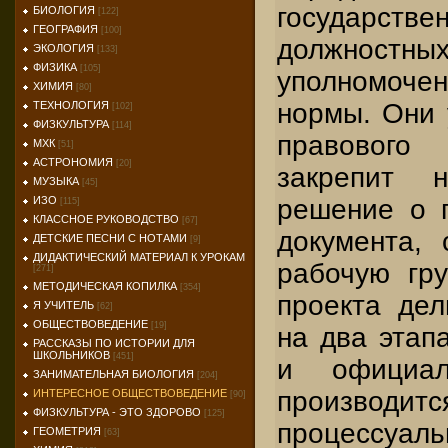
государств
БИОЛОГИЯ
[122]
ГЕОГРАФИЯ
[100]
должно
ЭКОЛОГИЯ
[133]
ФИЗИКА
[105]
уполномоче
ХИМИЯ
[80]
нормы. Они 
ТЕХНОЛОГИЯ
[102]
ФИЗКУЛЬТУРА
[114]
правового
МХК
[51]
АСТРОНОМИЯ
[20]
закрепит н
МУЗЫКА
[45]
решение о п
ИЗО
[115]
КЛАССНОЕ РУКОВОДСТВО
[67]
документа, 
ДЕТСКИЕ ПЕСНИ С НОТАМИ
[9]
ДИДАКТИЧЕСКИЙ МАТЕРИАЛ К УРОКАМ
рабочую гру
[271]
МЕТОДИЧЕСКАЯ КОПИЛКА
[354]
проекта дел
Я УЧИТЕЛЬ
[62]
ОБЩЕСТВОВЕДЕНИЕ
[19]
на два этап
РАССКАЗЫ ПО ИСТОРИИ ДЛЯ
ШКОЛЬНИКОВ
[451]
и официал
ЗАНИМАТЕЛЬНАЯ БИОЛОГИЯ
[204]
производит
ИНТЕРЕСНОЕ ОБЩЕСТВОВЕДЕНИЕ
[90]
ФИЗКУЛЬТУРА - ЭТО ЗДОРОВО
[125]
процессуаль
ГЕОМЕТРИЯ
[63]