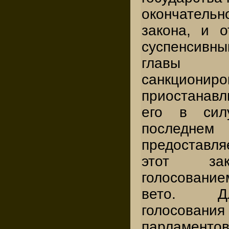
окончатель
закона, и о
суспенсивн
главы 
санкционир
приостанав
его в сил
послед
предоставля
этот зак
голосованием
вето. Дл
голосов
парламен