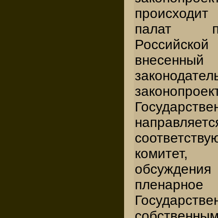
происходи
палат п
Российск
внесенн
законодате
законопр
Государс
напра
соответств
комитет,
обсуждения 
пленарн
Государс
собственны