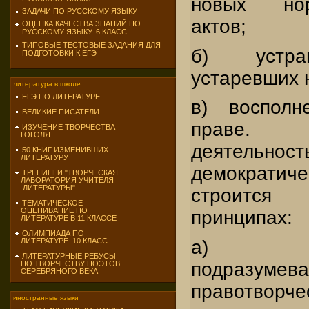
новых норм
ЗАДАЧИ ПО РУССКОМУ ЯЗЫКУ
актов;
ОЦЕНКА КАЧЕСТВА ЗНАНИЙ ПО
РУССКОМУ ЯЗЫКУ. 6 КЛАСС
ТИПОВЫЕ ТЕСТОВЫЕ ЗАДАНИЯ ДЛЯ
б) устра
ПОДГОТОВКИ К ЕГЭ
устаревших 
литература в школе
ЕГЭ ПО ЛИТЕРАТУРЕ
в) восполн
ВЕЛИКИЕ ПИСАТЕЛИ
праве. П
ИЗУЧЕНИЕ ТВОРЧЕСТВА
ГОГОЛЯ
деяте
50 КНИГ ИЗМЕНИВШИХ
ЛИТЕРАТУРУ
демократич
ТРЕНИНГИ "ТВОРЧЕСКАЯ
ЛАБОРАТОРИЯ УЧИТЕЛЯ
ЛИТЕРАТУРЫ"
строится
ТЕМАТИЧЕСКОЕ
ОЦЕНИВАНИЕ ПО
принципах:
ЛИТЕРАТУРЕ В 11 КЛАССЕ
ОЛИМПИАДА ПО
а) гл
ЛИТЕРАТУРЕ. 10 КЛАСС
ЛИТЕРАТУРНЫЕ РЕБУСЫ
подразум
ПО ТВОРЧЕСТВУ ПОЭТОВ
СЕРЕБРЯНОГО ВЕКА
правотворче
иностранные языки