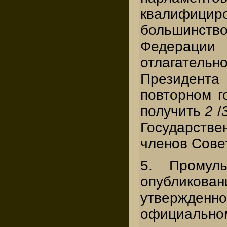
квалифицир
большинство.
Федерации 
отлагат
Президен
повторном г
получить
2
/
Государс
членов Сове
5. Промул
опубликова
утвержде
официальном