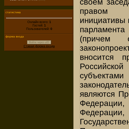
своем засед
правом з
статистика
инициативы 
Онлайн всего:
1
Гостей:
1
парламента
Пользователей:
0
(причем 
форма входа
Войти через uID
законопрое
Старая форма входа
вносится п
Российск
субъек
законодате
являются Пр
Федерации
Федерац
Государс