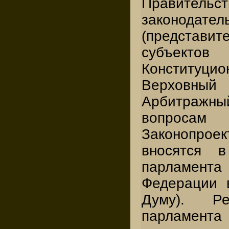
Правит
законодател
(представи
субъекто
Конституц
Верховный
Арбитраж
вопросам
Законопрое
вносятся 
парламент
Федерации 
Думу). Ре
парламент