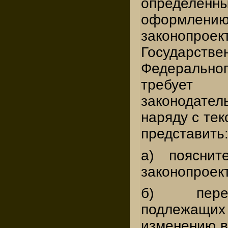
определенн
оформлению
законопроект
Государс
Федеральн
требует
законодате
наряду с тек
представить
а) пояснит
законопроект
б) переч
подлежащ
изменению в