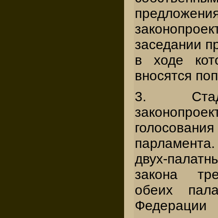
предложени
законопрое
заседании пр
в ходе кот
вносятся поп
3. Стад
законоп
голосова
парламента
двух-палатны
закона тре
обеих пала
Федера