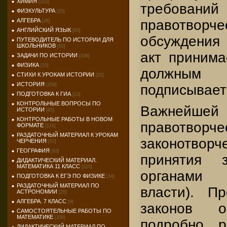
ХИМИЯ
[213]
требовани
ФИЗКУЛЬТУРА
[25]
правотво
АЛГЕБРА
[28]
АНГЛИЙСКИЙ ЯЗЫК
[63]
обсуждения
ПУТЕВОДИТЕЛЬ ПО ИСТОРИИ ДЛЯ
ШКОЛЬНИКОВ
[62]
акт принима
ЗАДАЧИ ПО ИСТОРИИ
[199]
ФИЗИКА
[10]
должны
СТИХИ К УРОКАМ ИСТОРИИ
[32]
ИСТОРИЯ
подписываетс
[258]
ПОДГОТОВКА К ГИА
[13]
КОНТРОЛЬНЫЕ ВОПРОСЫ ПО
Важнейшей
ИСТОРИИ
[65]
КОНТРОЛЬНЫЕ РАБОТЫ В НОВОМ
правотвор
ФОРМАТЕ
[121]
РАЗДАТОЧНЫЙ МАТЕРИАЛ К УРОКАМ
законотвор
ЧЕРЧЕНИЯ
[57]
ГЕОГРАФИЯ
[83]
принятия 
ДИДАКТИЧЕСКИЙ МАТЕРИАЛ.
МАТЕМАТИКА 11 КЛАСС
[225]
органами 
ПОДГОТОВКА К ЕГЭ ПО ФИЗИКЕ
[34]
РАЗДАТОЧНЫЙ МАТЕРИАЛ ПО
власти). П
АСТРОНОМИИ
[25]
АЛГЕБРА. 7 КЛАСС
[9]
законов о
САМОСТОЯТЕЛЬНЫЕ РАБОТЫ ПО
МАТЕМАТИКЕ
[209]
подробно р
ДИДАКТИЧЕСКИЙ МАТЕРИАЛ ПО