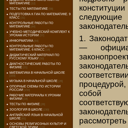
МАТЕМАТИКЕ
[12]
конституции
ТЕСТЫ ПО МАТЕМАТИКЕ
[58]
ПОДГОТОВКА К ГИА ПО МАТЕМАТИКЕ. 9
следую
КЛАСС
[31]
КОНТРОЛЬНЫЕ РАБОТЫ ПО
законодател
МАТЕМАТИКЕ
[44]
УЧЕБНО-МЕТОДИЧЕСКИЙ КОМПЛЕКТ К
УРОКАМ ИСТОРИИ
1. Законода
[57]
ИНФОРМАТИКА
[64]
— официа
КОНТРОЛЬНЫЕ РАБОТЫ ПО
МАТЕМАТИКЕ. 6 КЛАСС
[18]
законо
ДИДАКТИЧЕСКИЙ МАТЕРИАЛ ПО
РУССКОМУ ЯЗЫКУ
[50]
законодател
ДИАГНОСТИЧЕСКИЕ РАБОТЫ ПО
ФИЗИКЕ
[21]
соответстви
МАТЕМАТИКА В НАЧАЛЬНОЙ ШКОЛЕ
[103]
МУЗЫКА В НАЧАЛЬНОЙ ШКОЛЕ
процедурой
[26]
ОПОРНЫЕ СХЕМЫ ПО ИСТОРИИ
РОССИИ
[150]
собой 
РАБОЧИЕ МАТЕРИАЛЫ К УРОКАМ
ФИЗИКИ
[18]
соответству
ТЕСТЫ ПО ФИЗИКЕ
[26]
законодат
ЗООЛОГИЯ В ШКОЛЕ
[230]
АНГЛИЙСКИЙ ЯЗЫК В НАЧАЛЬНОЙ
рассмотрет
ШКОЛЕ
[61]
ОСНОВЫ РЕЛИГИОЗНЫХ КУЛЬТУР И
СВЕТСКОЙ ЭТИКИ
[122]