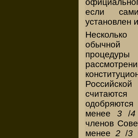
официально
если сам
установлен и
Несколько
обычной з
процед
рассмотре
конституци
Российской
считаются 
одобряются
менее
3
/
4
членов Сове
менее
2
/
3
г