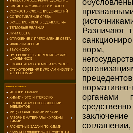
обусловл
ТЯЖЕСТЬ И ВЕС. РЫЧАГ. ДАВЛЕНИЕ
СВОЙСТВА ЖИДКОСТЕЙ И ГАЗОВ
признан
СКОРОСТЬ. СЛОЖЕНИЕ ДВИЖЕНИЙ
СОПРОТИВЛЕНИЕ СРЕДЫ
(источни
ВРАЩЕНИЕ. «ВЕЧНЫЕ ДВИГАТЕЛИ»
Различают т
ТЕПЛОВЫЕ ЯВЛЕНИЯ
ЛУЧИ СВЕТА
санкциониро
ОТРАЖЕНИЕ И ПРЕЛОМЛЕНИЕ СВЕТА
ИЛЛЮЗИИ ЗРЕНИЯ
норм, в
ЗВУК И СЛУХ
ПУТЕВОДИТЕЛЬ ПО КОСМОСУ ДЛЯ
негосударст
ШКОЛЬНИКОВ
ШКОЛЬНИКАМ О ЗЕМЛЕ И КОСМОСЕ
организац
СТИХОТВОРЕНИЯ К УРОКАМ ФИЗИКИ И
АСТРОНОМИИ
прецеден
нормативно
химия в школе
ИСТОРИЯ ХИМИИ
органами
ХИМИЯ - ЭТО ИНТЕРЕСНО
ШКОЛЬНИКАМ О ПРЕВРАЩЕНИИ
средственн
ЭЛЕМЕНТОВ
МИР, СОЗДАННЫЙ ХИМИКАМИ
заключение
РАБОЧИЕ МАТЕРИАЛЫ К УРОКАМ
ХИМИИ
соглашен
РАСЧЕТНЫЕ ЗАДАЧИ ПО ХИМИИ
ЗАДАЧИ ПОВЫШЕННОЙ ТРУДНОСТИ