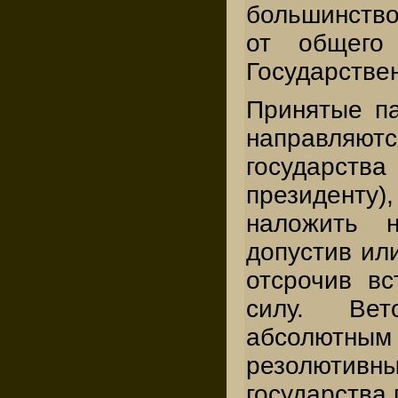
большинств
от общего 
Государстве
Принятые п
направл
государст
президенту
наложить 
допустив или
отсрочив вс
силу. Ве
абсолю
резолютивн
государства