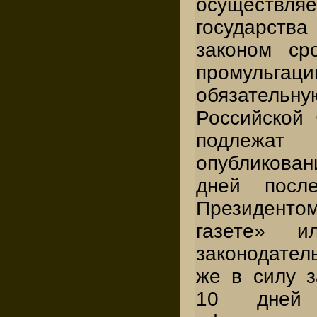
осуществ
государств
законом ср
промульгац
обязател
Российской
подлежат
опубликова
дней посл
Президентом
газете» 
законодател
же в силу з
10 дней