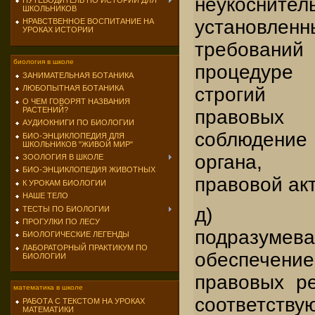
неукосните
ПУТЕВОДИТЕЛЬ ПО ИСТОРИИ ДЛЯ
ШКОЛЬНИКОВ
установл
НРАВСТВЕННОЕ ВОСПИТАНИЕ НА
УРОКАХ ИСТОРИИ
требован
биология в школе
процедуре 
ЗАНИМАТЕЛЬНАЯ БОТАНИКА
строгий 
ЛЮБОПЫТНАЯ БОТАНИКА
О ЧЕМ ГОВОРЯТ НАЗВАНИЯ
РАСТЕНИЙ?
правовых
АУДИОКНИГИ ПО БИОЛОГИИ
соблюден
БИО-ЭНЦИКЛОПЕДИЯ ДЛЯ
ШКОЛЬНИКОВ "ЖИВОЙ МИР"
органа, 
ЗООЛОГИЯ В ШКОЛЕ
БИО-ЭНЦИКЛОПЕДИЯ ЖИВОТНЫХ
правовой акт
К УРОКАМ БИОЛОГИИ
НАШЕ ТЕЛО
д) исп
ТЕСТЫ ПО БИОЛОГИИ
ПРОГУЛКИ ПО ЛЕСУ
подразумев
БИОЛОГИЧЕСКИЕ ЛЕГЕНДЫ
ЛАБОРАТОРНЫЙ ПРАКТИКУМ ПО
обеспечен
БИОЛОГИИ
правовых ре
математика в школе
соответст
РАБОТА С ТЕКСТОМ НА УРОКАХ
МАТЕМАТИКИ