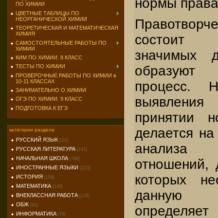
нормы права
ПО ХИМИИ
ЦВЕТНЫЕ ТАБЛИЦЫ ПО
НЕОРГАНИЧЕСКОЙ ХИМИИ
Правотворче
ТЕОРЕТИЧЕСКАЯ И МАТЕМАТИЧЕСКАЯ
ХИМИЯ
состоит 
САМОСТОЯТЕЛЬНЫЕ РАБОТЫ ПО
ХИМИИ
значимых д
КИМ ПО ХИМИИ. 8 КЛАСС
образуют 
ТЕСТЫ ПО ХИМИИ
ПРОВЕРОЧНЫЕ РАБОТЫ ПО ХИМИИ в
10-11 КЛАССАХ
процесс. 
ЗАНИМАТЕЛЬНО О ХИМИИ
выявления
ОГЭ ПО ХИМИИ. 9 КЛАСС
ПОДГОТОВКА К ЕГЭ
принятии н
делается на
категории раздела
РУССКИЙ ЯЗЫК
[111]
анализа 
РУССКАЯ ЛИТЕРАТУРА
[141]
НАЧАЛЬНАЯ ШКОЛА
[799]
отношений, 
ИНОСТРАННЫЕ ЯЗЫКИ
[223]
которых не
ИСТОРИЯ
[109]
МАТЕМАТИКА
[143]
данную 
ВНЕКЛАССНАЯ РАБОТА
[124]
ОБЖ
[61]
определяе
ИНФОРМАТИКА
[76]