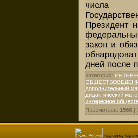
числа 
Государс
Президент н
федеральны
закон и обяз
обнародова
дней после п
Категория
:
ИНТЕРЕ
ОБЩЕСТВОВЕДЕН
дополнительный мат
дидактический мате
интересное общест
Просмотров
:
1566
|
Copyright MyCorp © 2