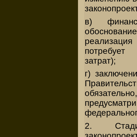
законопроек
в) финансо
обосновани
реализаци
потребуе
затрат);
г) заключен
Правител
обязательно,
предусматр
федеральног
2. Стади
законопр