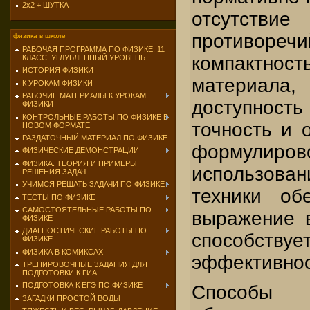
2х2 + ШУТКА
отсутств
противор
физика в школе
РАБОЧАЯ ПРОГРАММА ПО ФИЗИКЕ. 11
компактнос
КЛАСС. УГЛУБЛЕННЫЙ УРОВЕНЬ
ИСТОРИЯ ФИЗИКИ
материал
К УРОКАМ ФИЗИКИ
РАБОЧИЕ МАТЕРИАЛЫ К УРОКАМ
доступност
ФИЗИКИ
КОНТРОЛЬНЫЕ РАБОТЫ ПО ФИЗИКЕ В
точность и 
НОВОМ ФОРМАТЕ
РАЗДАТОЧНЫЙ МАТЕРИАЛ ПО ФИЗИКЕ
формулиро
ФИЗИЧЕСКИЕ ДЕМОНСТРАЦИИ
ФИЗИКА. ТЕОРИЯ И ПРИМЕРЫ
использова
РЕШЕНИЯ ЗАДАЧ
УЧИМСЯ РЕШАТЬ ЗАДАЧИ ПО ФИЗИКЕ
техники об
ТЕСТЫ ПО ФИЗИКЕ
САМОСТОЯТЕЛЬНЫЕ РАБОТЫ ПО
выражение в
ФИЗИКЕ
ДИАГНОСТИЧЕСКИЕ РАБОТЫ ПО
способст
ФИЗИКЕ
ФИЗИКА В КОМИКСАХ
эффективнос
ТРЕНИРОВОЧНЫЕ ЗАДАНИЯ ДЛЯ
ПОДГОТОВКИ К ГИА
ПОДГОТОВКА К ЕГЭ ПО ФИЗИКЕ
Способы п
ЗАГАДКИ ПРОСТОЙ ВОДЫ