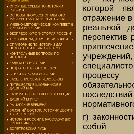
история в школе
которой яв
ОПОРНЫЕ СХЕМЫ ПО ИСТОРИИ
РОССИИ
отражение в
ОСНОВЫ ПРОФЕССИОНАЛЬНОГО
МАСТЕРСТВА УЧИТЕЛЯ ИСТОРИИ
УЧЕБНО-МЕТОДИЧЕСКИЙ КОМПЛЕКТ К
реальной д
УРОКАМ ИСТОРИИ
ЭКСПРЕСС-КУРС "ИСТОРИЯ РОССИИ"
перспектив 
ТЕСТОВЫЕ ЗАДАНИЯ ПО ИСТОРИИ
привлеч
СПРАВОЧНИК ПО ИСТОРИИ ДЛЯ
ПОЛГОТОВКИ К ГИА В 9 КЛАССЕ
учреждений, 
КОНТРОЛЬНЫЕ ВОПРОСЫ ПО
ИСТОРИИ
ЗАДАЧИ ПО ИСТОРИИ
специалис
ПОДГОТОВКА К ОГЭ. 8 КЛАСС
процессу п
СТИХИ К УРОКАМ ИСТОРИИ
ЗАСЕЛЕНИЕ ЗЕМЛИ ЧЕЛОВЕКОМ
обязатель
ПУТЕШЕСТВИЕ ШКОЛЬНИКОВ В
ДРЕВНИЙ МИР
последст
ЗАНИМАТЕЛЬНО О ДРЕВНЕЙ ГРЕЦИИ
ДРЕВНИЙ ЕГИПЕТ
нормативного
РЫЦАРСКИЕ ВРЕМЕНА
БЛИЖНИЙ ВОСТОК. ИСТОРИЯ ДЕСЯТИ
ТЫСЯЧЕЛЕТИЙ
г) законнос
ИСТОРИЯ РОССИИ В РАССКАЗАХ ДЛЯ
ШКОЛЬНИКОВ
собой 
ДОПЕТРОВСКАЯ РУСЬ