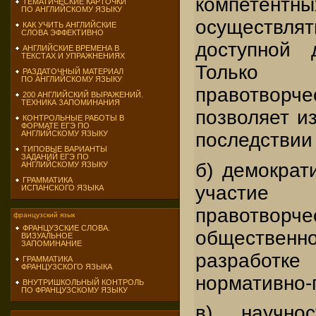
компетентн
ТЕМАТИЧЕСКИЕ КАРТОЧКИ
ПО АНГЛИЙСКОМУ ЯЗЫКУ
осуществля
КАК УЧИТЬ АНГЛИЙСКИЕ
СЛОВА ЭФФЕКТИВНО
доступной 
АНГЛИЙСКИЕ ВРЕМЕНА В
ТЕКСТАХ И УПРАЖНЕНИЯХ
Только «
РАЗДАТОЧНЫЙ МАТЕРИАЛ
ПО АНГЛИЙСКОМУ ЯЗЫКУ
правотвор
200 АНГЛИЙСКИЙ ВЫРАЖЕНИЙ.
ТЕХНИКА ЗАПОМИНАНИЯ
позволяет и
КОНТРОЛЬНЫЕ РАБОТЫ В
ФОРМАТЕ ЕГЭ ПО
последствии
АНГЛИЙСКОМУ ЯЗЫКУ
ТИПОВЫЕ ВАРИАНТЫ
ЗАДАНИЙ ЕГЭ ПО
б) демократ
АНГЛИЙСКОМУ ЯЗЫКУ
ГРАММАТИКА
участие
ИСПАНСКОГО ЯЗЫКА
правотво
французский язык
ФРАНЦУЗСКИЕ СЛОВА.
обществен
ВИЗУАЛЬНОЕ
ЗАПОМИНАНИЕ
разработ
ГРАММАТИКА
ФРАНЦУЗСКОГО ЯЗЫКА
нормативно-
ВНУТРИШКОЛЬНЫЙ КОНТРОЛЬ
ПО ФРАНЦУЗСКОМУ ЯЗЫКУ
в) научнос