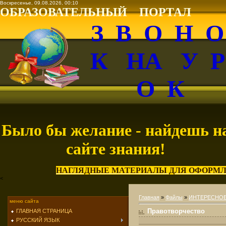
Воскресенье, 09.08.2026, 00:10
ОБРАЗОВАТЕЛЬНЫЙ ПОРТАЛ
З В О Н 
К НА У 
О К
Было бы желание - найдешь н
сайте знания!
НАГЛЯДНЫЕ МАТЕРИАЛЫ ДЛЯ ОФОРМЛ
<
Главная
»
Файлы
»
ИНТЕРЕСНО
меню сайта
Правотворчество
ГЛАВНАЯ СТРАНИЦА
РУССКИЙ ЯЗЫК