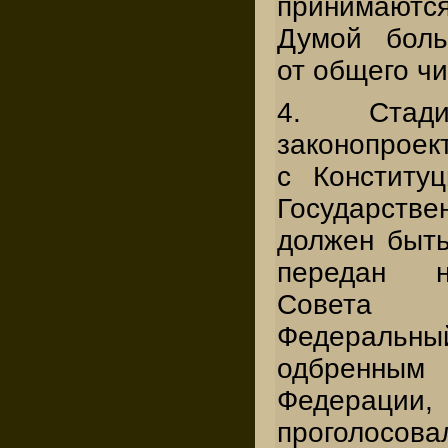
принимаютс
Думой боль
от общего чи
4. Стади
законопроек
с Конститу
Государств
должен быть
передан н
Совета
Федеральны
одбрен
Федерации
проголосова