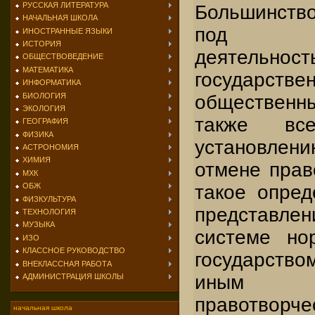
РУССКАЯ ЛИТЕРАТУРА
Большинств
НАЧАЛЬНАЯ ШКОЛА
под прав
ИНОСТРАННЫЕ ЯЗЫКИ
ИСТОРИЯ
деятельнос
ОБЩЕСТВОВЕДЕНИЕ
МАТЕМАТИКА
государст
ИНФОРМАТИКА
БИОЛОГИЯ
общественн
ЭКОЛОГИЯ
также вс
ГЕОГРАФИЯ
ФИЗИКА
установлен
АСТРОНОМИЯ
ХИМИЯ
отмене прав
МХК
такое опред
ОБЖ
ФИЗКУЛЬТУРА
представле
ТЕХНОЛОГИЯ
МУЗЫКА
системе но
ИЗО
КЛАССНОЕ РУКОВОДСТВО
государством
ВНЕКЛАССНАЯ РАБОТА
иным 
АДМИНИСТРАЦИЯ ШКОЛЫ
правотворче
начальная школа