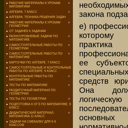
необходимы
РАБОЧИЕ МАТЕРИАЛЫ К УРОКАМ
МАТЕМАТИКИ
закона подза
АЛГЕБРА. 7 КЛАСС
АЛГЕБРА. ТЕХНИКА РЕШЕНИЯ ЗАДАЧ
РАБОЧИЕ МАТЕРИАЛЫ К УРОКАМ
е) професси
ГЕОМЕТРИИ
ОТ ЗАДАЧЕК К ЗАДАЧАМ
которому 
РАЗНОУРОВНЕВЫЕ ЗАДАЧИ ПО
МАТЕМАТИКЕ
практи
САМОСТОЯТЕЛЬНЫЕ РАБОТЫ ПО
ГЕОМЕТРИИ
профессион
САМОСТОЯТЕЛЬНЫЕ РАБОТЫ ПО
МАТЕМАТИКЕ
ее субъект
КАРТОЧКИ ПО АЛГЕБРЕ. 7 КЛАСС
САМОСТОЯТЕЛЬНЫЕ И КОНТРОЛЬНЫЕ
специаль
РАБОТЫ ПО АЛГЕБРЕ. 9 КЛАСС
КОНТРОЛЬНЫЕ РАБОТЫ ПО
средств юри
МАТЕМАТИКЕ
ТЕСТЫ ПО МАТЕМАТИКЕ
Она долж
РАЗДАТОЧНЫЙ МАТЕРИАЛ ПО
ГЕОМЕТРИИ
логическую
ТЕСТЫ ПО ГЕОМЕТРИИ
ПОДГОТОВКА К ОГЭ ПО МАТЕМАТИКЕ. 9
последовате
КЛАСС
ДИДАКТИЧЕСКИЙ МАТЕРИАЛ.
основны
МАТЕМАТИКА 11 КЛАСС
ЗАДАЧИ НА СМЕКАЛКУ ДЛЯ 5-6
нормативно
КЛАССОВ