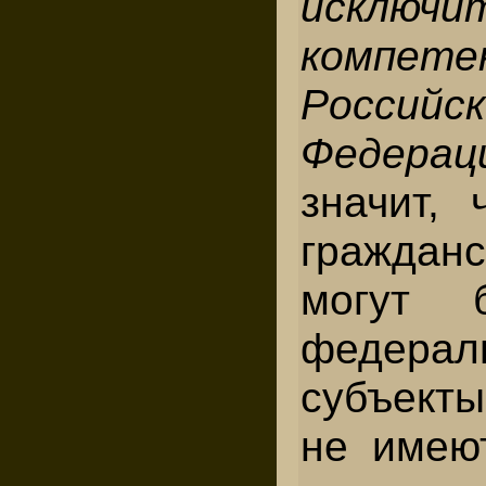
исключи
компете
Российс
Федерац
значит, 
гражда
могут 
федера
субъект
не имею