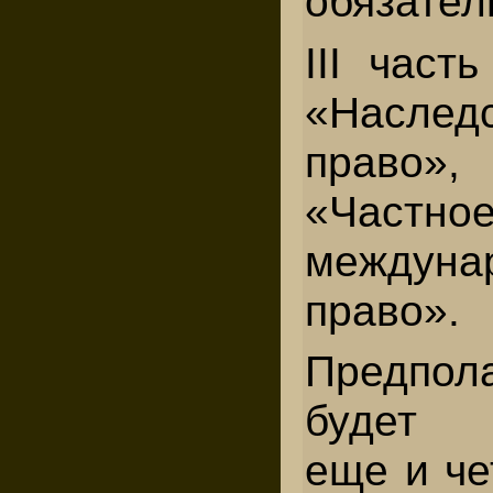
обязател
III част
«Наслед
право»
«Частно
междуна
право».
Предпол
будет 
еще и че