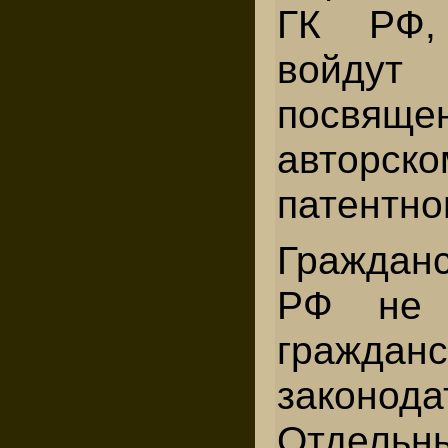
ГК РФ,
войду
посвяще
авто
патентно
Граждан
РФ не 
гражданс
законода
Отдел