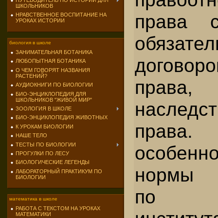
ПУТЕВОДИТЕЛЬ ПО ИСТОРИИ ДЛЯ
ШКОЛЬНИКОВ
права с
НРАВСТВЕННОЕ ВОСПИТАНИЕ НА
УРОКАХ ИСТОРИИ
обязател
биология в школе
ЗАНИМАТЕЛЬНАЯ БОТАНИКА
договоро
ЛЮБОПЫТНАЯ БОТАНИКА
О ЧЕМ ГОВОРЯТ НАЗВАНИЯ
РАСТЕНИЙ?
права,
АУДИОКНИГИ ПО БИОЛОГИИ
БИО-ЭНЦИКЛОПЕДИЯ ДЛЯ
ШКОЛЬНИКОВ "ЖИВОЙ МИР"
наследст
ЗООЛОГИЯ В ШКОЛЕ
БИО-ЭНЦИКЛОПЕДИЯ ЖИВОТНЫХ
права
К УРОКАМ БИОЛОГИИ
НАШЕ ТЕЛО
ТЕСТЫ ПО БИОЛОГИИ
особен
ПРОГУЛКИ ПО ЛЕСУ
БИОЛОГИЧЕСКИЕ ЛЕГЕНДЫ
нормы г
ЛАБОРАТОРНЫЙ ПРАКТИКУМ ПО
БИОЛОГИИ
по п
математика в школе
РАБОТА С ТЕКСТОМ НА УРОКАХ
МАТЕМАТИКИ