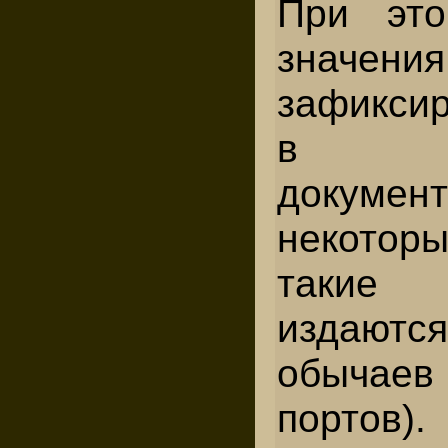
При эт
значения
зафикси
в ка
докуме
некото
такие 
издаютс
обычае
портов).