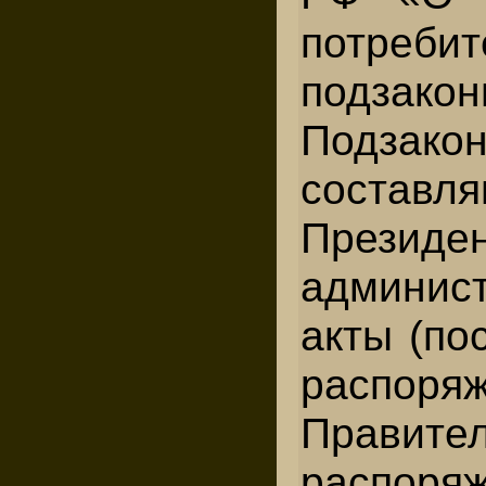
потребит
подзако
Подзак
состав
Презид
админис
акты (по
распоря
Правит
распоряж