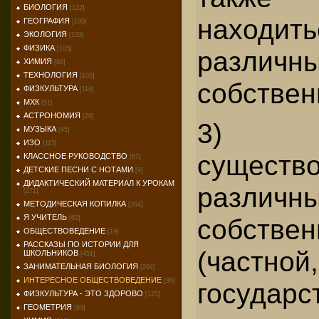
БИОЛОГИЯ
[122]
нахо
ГЕОГРАФИЯ
[100]
ЭКОЛОГИЯ
[133]
ФИЗИКА
[105]
различ
ХИМИЯ
[80]
ТЕХНОЛОГИЯ
[102]
собствен
ФИЗКУЛЬТУРА
[114]
МХК
[51]
АСТРОНОМИЯ
[20]
3) п
МУЗЫКА
[45]
ИЗО
[115]
существ
КЛАССНОЕ РУКОВОДСТВО
[67]
ДЕТСКИЕ ПЕСНИ С НОТАМИ
[9]
ДИДАКТИЧЕСКИЙ МАТЕРИАЛ К УРОКАМ
разли
[271]
МЕТОДИЧЕСКАЯ КОПИЛКА
[354]
Я УЧИТЕЛЬ
собстве
[62]
ОБЩЕСТВОВЕДЕНИЕ
[19]
РАССКАЗЫ ПО ИСТОРИИ ДЛЯ
(частной,
ШКОЛЬНИКОВ
[451]
ЗАНИМАТЕЛЬНАЯ БИОЛОГИЯ
[204]
ИНТЕРЕСНОЕ ОБЩЕСТВОВЕДЕНИЕ
[90]
государс
ФИЗКУЛЬТУРА - ЭТО ЗДОРОВО
[125]
ГЕОМЕТРИЯ
[63]