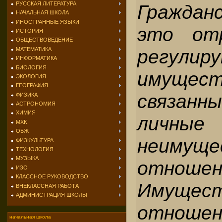
РУССКАЯ ЛИТЕРАТУРА
Граждан
НАЧАЛЬНАЯ ШКОЛА
ИНОСТРАННЫЕ ЯЗЫКИ
это отр
ИСТОРИЯ
ОБЩЕСТВОВЕДЕНИЕ
регулир
МАТЕМАТИКА
ИНФОРМАТИКА
БИОЛОГИЯ
имущес
ЭКОЛОГИЯ
ГЕОГРАФИЯ
связан
ФИЗИКА
АСТРОНОМИЯ
ХИМИЯ
личные
МХК
ОБЖ
неимуще
ФИЗКУЛЬТУРА
ТЕХНОЛОГИЯ
МУЗЫКА
отношен
ИЗО
КЛАССНОЕ РУКОВОДСТВО
Имущес
ВНЕКЛАССНАЯ РАБОТА
АДМИНИСТРАЦИЯ ШКОЛЫ
отношен
начальная школа