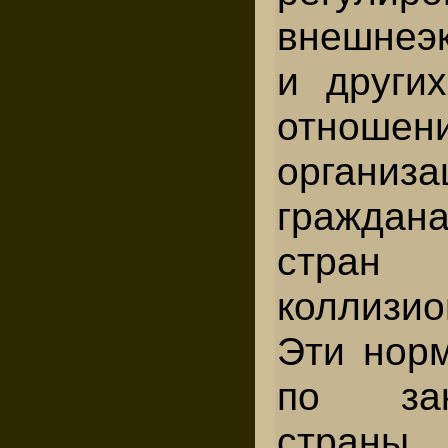
внешнеэ
и других
отно
органи
гражда
стра
коллизи
Эти норм
по зак
страны 