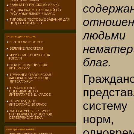
содержа
ЗАДАЧИ ПО РУССКОМУ ЯЗЫКУ
ОЦЕНКА КАЧЕСТВА ЗНАНИЙ ПО
РУССКОМУ ЯЗЫКУ. 6 КЛАСС
отноше
ТИПОВЫЕ ТЕСТОВЫЕ ЗАДАНИЯ ДЛЯ
ПОДГОТОВКИ К ЕГЭ
людьми
литература в школе
ЕГЭ ПО ЛИТЕРАТУРЕ
нематер
ВЕЛИКИЕ ПИСАТЕЛИ
ИЗУЧЕНИЕ ТВОРЧЕСТВА
благ.
ГОГОЛЯ
50 КНИГ ИЗМЕНИВШИХ
ЛИТЕРАТУРУ
Гражда
ТРЕНИНГИ "ТВОРЧЕСКАЯ
ЛАБОРАТОРИЯ УЧИТЕЛЯ
ЛИТЕРАТУРЫ"
предста
ТЕМАТИЧЕСКОЕ
ОЦЕНИВАНИЕ ПО
ЛИТЕРАТУРЕ В 11 КЛАССЕ
систем
ОЛИМПИАДА ПО
ЛИТЕРАТУРЕ. 10 КЛАСС
ЛИТЕРАТУРНЫЕ РЕБУСЫ
ПО ТВОРЧЕСТВУ ПОЭТОВ
норм, 
СЕРЕБРЯНОГО ВЕКА
однов
иностранные языки