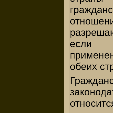
гражданс
отно
разреша
если 
примене
обеих ст
Граждан
законода
отн