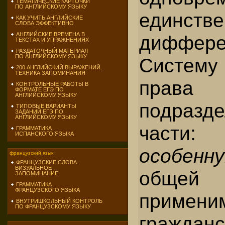
ТЕМАТИЧЕСКИЕ КАРТОЧКИ
ПО АНГЛИЙСКОМУ ЯЗЫКУ
един
КАК УЧИТЬ АНГЛИЙСКИЕ
СЛОВА ЭФФЕКТИВНО
АНГЛИЙСКИЕ ВРЕМЕНА В
диффере
ТЕКСТАХ И УПРАЖНЕНИЯХ
РАЗДАТОЧНЫЙ МАТЕРИАЛ
ПО АНГЛИЙСКОМУ ЯЗЫКУ
Систему 
200 АНГЛИЙСКИЙ ВЫРАЖЕНИЙ.
ТЕХНИКА ЗАПОМИНАНИЯ
прав
КОНТРОЛЬНЫЕ РАБОТЫ В
ФОРМАТЕ ЕГЭ ПО
АНГЛИЙСКОМУ ЯЗЫКУ
подразд
ТИПОВЫЕ ВАРИАНТЫ
ЗАДАНИЙ ЕГЭ ПО
АНГЛИЙСКОМУ ЯЗЫКУ
части
ГРАММАТИКА
ИСПАНСКОГО ЯЗЫКА
особенну
французский язык
ФРАНЦУЗСКИЕ СЛОВА.
ВИЗУАЛЬНОЕ
обще
ЗАПОМИНАНИЕ
ГРАММАТИКА
ФРАНЦУЗСКОГО ЯЗЫКА
примен
ВНУТРИШКОЛЬНЫЙ КОНТРОЛЬ
ПО ФРАНЦУЗСКОМУ ЯЗЫКУ
граждан