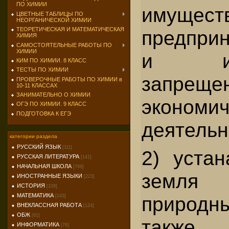
ПО ХИМИИ
имуще
ЦВЕТНЫЕ ТАБЛИЦЫ ПО
НЕОРГАНИЧЕСКОЙ ХИМИИ
ТЕОРЕТИЧЕСКАЯ И МАТЕМАТИЧЕСКАЯ
предпри
ХИМИЯ
САМОСТОЯТЕЛЬНЫЕ РАБОТЫ ПО
ХИМИИ
и и
КИМ ПО ХИМИИ. 8 КЛАСС
ТЕСТЫ ПО ХИМИИ
запреще
ПРОВЕРОЧНЫЕ РАБОТЫ ПО ХИМИИ в
10-11 КЛАССАХ
ЗАНИМАТЕЛЬНО О ХИМИИ
экономич
ОГЭ ПО ХИМИИ. 9 КЛАСС
ПОДГОТОВКА К ЕГЭ
деятельн
категории раздела
РУССКИЙ ЯЗЫК
[111]
2) устан
РУССКАЯ ЛИТЕРАТУРА
[141]
НАЧАЛЬНАЯ ШКОЛА
[799]
земля
ИНОСТРАННЫЕ ЯЗЫКИ
[223]
ИСТОРИЯ
[109]
МАТЕМАТИКА
природ
[143]
ВНЕКЛАССНАЯ РАБОТА
[124]
ОБЖ
[61]
такж
ИНФОРМАТИКА
[76]