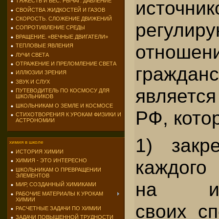
источник
ТЯЖЕСТЬ И ВЕС. РЫЧАГ. ДАВЛЕНИЕ
СВОЙСТВА ЖИДКОСТЕЙ И ГАЗОВ
СКОРОСТЬ. СЛОЖЕНИЕ ДВИЖЕНИЙ
регулир
СОПРОТИВЛЕНИЕ СРЕДЫ
ВРАЩЕНИЕ. «ВЕЧНЫЕ ДВИГАТЕЛИ»
отноше
ТЕПЛОВЫЕ ЯВЛЕНИЯ
ЛУЧИ СВЕТА
ОТРАЖЕНИЕ И ПРЕЛОМЛЕНИЕ СВЕТА
граждан
ИЛЛЮЗИИ ЗРЕНИЯ
ЗВУК И СЛУХ
является
ПУТЕВОДИТЕЛЬ ПО КОСМОСУ ДЛЯ
ШКОЛЬНИКОВ
ШКОЛЬНИКАМ О ЗЕМЛЕ И КОСМОСЕ
РФ, кото
СТИХОТВОРЕНИЯ К УРОКАМ ФИЗИКИ И
АСТРОНОМИИ
1) закр
химия в школе
ИСТОРИЯ ХИМИИ
каждого
ХИМИЯ - ЭТО ИНТЕРЕСНО
ШКОЛЬНИКАМ О ПРЕВРАЩЕНИИ
ЭЛЕМЕНТОВ
на исп
МИР, СОЗДАННЫЙ ХИМИКАМИ
РАБОЧИЕ МАТЕРИАЛЫ К УРОКАМ
ХИМИИ
своих сп
РАСЧЕТНЫЕ ЗАДАЧИ ПО ХИМИИ
ЗАДАЧИ ПОВЫШЕННОЙ ТРУДНОСТИ