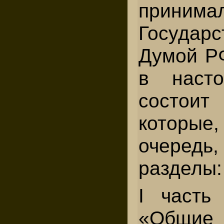
принима
Государс
Думой РФ
в наст
состоит 
которы
очередь
разделы:
I часть
«Общие 