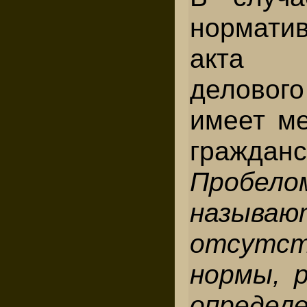
норматив
акта 
делово
имеет ме
граждан
Пробел
называю
отсутст
нормы, 
определ