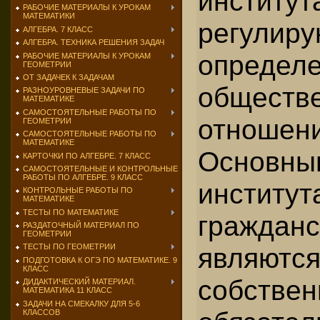
институ
РАБОЧИЕ МАТЕРИАЛЫ К УРОКАМ
МАТЕМАТИКИ
регулиру
АЛГЕБРА. 7 КЛАСС
АЛГЕБРА. ТЕХНИКА РЕШЕНИЯ ЗАДАЧ
опреде
РАБОЧИЕ МАТЕРИАЛЫ К УРОКАМ
ГЕОМЕТРИИ
ОТ ЗАДАЧЕК К ЗАДАЧАМ
обществ
РАЗНОУРОВНЕВЫЕ ЗАДАЧИ ПО
МАТЕМАТИКЕ
САМОСТОЯТЕЛЬНЫЕ РАБОТЫ ПО
отношен
ГЕОМЕТРИИ
САМОСТОЯТЕЛЬНЫЕ РАБОТЫ ПО
МАТЕМАТИКЕ
Основны
КАРТОЧКИ ПО АЛГЕБРЕ. 7 КЛАСС
САМОСТОЯТЕЛЬНЫЕ И КОНТРОЛЬНЫЕ
РАБОТЫ ПО АЛГЕБРЕ. 9 КЛАСС
институт
КОНТРОЛЬНЫЕ РАБОТЫ ПО
МАТЕМАТИКЕ
ТЕСТЫ ПО МАТЕМАТИКЕ
граждан
РАЗДАТОЧНЫЙ МАТЕРИАЛ ПО
ГЕОМЕТРИИ
являют
ТЕСТЫ ПО ГЕОМЕТРИИ
ПОДГОТОВКА К ОГЭ ПО МАТЕМАТИКЕ. 9
КЛАСС
собствен
ДИДАКТИЧЕСКИЙ МАТЕРИАЛ.
МАТЕМАТИКА 11 КЛАСС
ЗАДАЧИ НА СМЕКАЛКУ ДЛЯ 5-6
КЛАССОВ