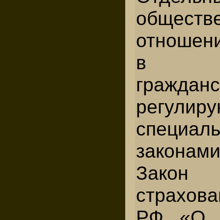
обществ
отношен
в п
граждан
регулиру
специал
законам
Зако
страхов
РФ «О 