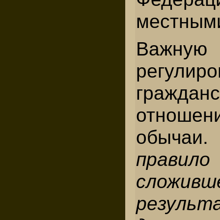
местными
Важну
регулиро
гражданс
отноше
обычаи
правило
сложи
результ