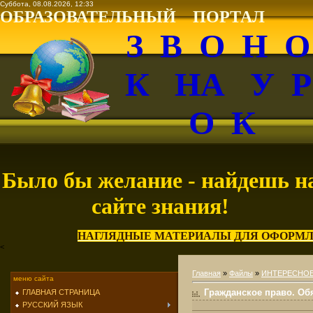
Суббота, 08.08.2026, 12:33
ОБРАЗОВАТЕЛЬНЫЙ ПОРТАЛ
З В О Н 
К НА У 
О К
Было бы желание - найдешь н
сайте знания!
НАГЛЯДНЫЕ МАТЕРИАЛЫ ДЛЯ ОФОРМЛ
<
Главная
»
Файлы
»
ИНТЕРЕСНО
меню сайта
Гражданское право. Об
ГЛАВНАЯ СТРАНИЦА
РУССКИЙ ЯЗЫК