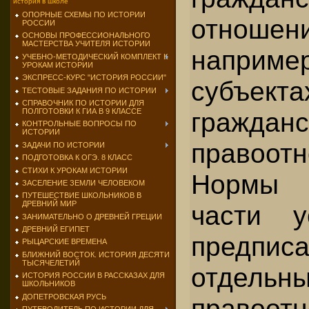
история в школе
ОПОРНЫЕ СХЕМЫ ПО ИСТОРИИ
отношен
РОССИИ
ОСНОВЫ ПРОФЕССИОНАЛЬНОГО
МАСТЕРСТВА УЧИТЕЛЯ ИСТОРИИ
наприм
УЧЕБНО-МЕТОДИЧЕСКИЙ КОМПЛЕКТ К
УРОКАМ ИСТОРИИ
ЭКСПРЕСС-КУРС "ИСТОРИЯ РОССИИ"
субъекта
ТЕСТОВЫЕ ЗАДАНИЯ ПО ИСТОРИИ
СПРАВОЧНИК ПО ИСТОРИИ ДЛЯ
ПОЛГОТОВКИ К ГИА В 9 КЛАССЕ
гражданс
КОНТРОЛЬНЫЕ ВОПРОСЫ ПО
ИСТОРИИ
правоотн
ЗАДАЧИ ПО ИСТОРИИ
ПОДГОТОВКА К ОГЭ. 8 КЛАСС
СТИХИ К УРОКАМ ИСТОРИИ
Нормы 
ЗАСЕЛЕНИЕ ЗЕМЛИ ЧЕЛОВЕКОМ
ПУТЕШЕСТВИЕ ШКОЛЬНИКОВ В
ДРЕВНИЙ МИР
части у
ЗАНИМАТЕЛЬНО О ДРЕВНЕЙ ГРЕЦИИ
ДРЕВНИЙ ЕГИПЕТ
предпи
РЫЦАРСКИЕ ВРЕМЕНА
БЛИЖНИЙ ВОСТОК. ИСТОРИЯ ДЕСЯТИ
ТЫСЯЧЕЛЕТИЙ
отдель
ИСТОРИЯ РОССИИ В РАССКАЗАХ ДЛЯ
ШКОЛЬНИКОВ
ДОПЕТРОВСКАЯ РУСЬ
правоот