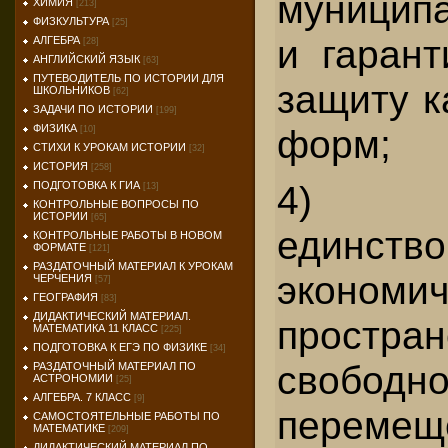
муниципа
ХИМИЯ
[213]
ФИЗКУЛЬТУРА
[25]
и гарант
АЛГЕБРА
[28]
АНГЛИЙСКИЙ ЯЗЫК
[63]
ПУТЕВОДИТЕЛЬ ПО ИСТОРИИ ДЛЯ
защиту к
ШКОЛЬНИКОВ
[62]
ЗАДАЧИ ПО ИСТОРИИ
[199]
форм;
ФИЗИКА
[10]
СТИХИ К УРОКАМ ИСТОРИИ
[32]
ИСТОРИЯ
[258]
4) га
ПОДГОТОВКА К ГИА
[13]
КОНТРОЛЬНЫЕ ВОПРОСЫ ПО
ИСТОРИИ
[65]
единство
КОНТРОЛЬНЫЕ РАБОТЫ В НОВОМ
ФОРМАТЕ
[121]
РАЗДАТОЧНЫЙ МАТЕРИАЛ К УРОКАМ
экономич
ЧЕРЧЕНИЯ
[57]
ГЕОГРАФИЯ
[83]
ДИДАКТИЧЕСКИЙ МАТЕРИАЛ.
простран
МАТЕМАТИКА 11 КЛАСС
[225]
ПОДГОТОВКА К ЕГЭ ПО ФИЗИКЕ
[34]
свободн
РАЗДАТОЧНЫЙ МАТЕРИАЛ ПО
АСТРОНОМИИ
[25]
АЛГЕБРА. 7 КЛАСС
[9]
перемещ
САМОСТОЯТЕЛЬНЫЕ РАБОТЫ ПО
МАТЕМАТИКЕ
[209]
ДИДАКТИЧЕСКИЙ МАТЕРИАЛ ПО