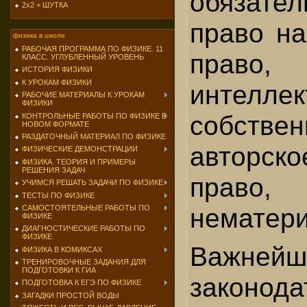
обязател
2х2 + ШУТКА
право на
физика в школе
РАБОЧАЯ ПРОГРАММА ПО ФИЗИКЕ. 11
право,
КЛАСС. УГЛУБЛЕННЫЙ УРОВЕНЬ
ИСТОРИЯ ФИЗИКИ
К УРОКАМ ФИЗИКИ
интеллек
РАБОЧИЕ МАТЕРИАЛЫ К УРОКАМ
ФИЗИКИ
собствен
КОНТРОЛЬНЫЕ РАБОТЫ ПО ФИЗИКЕ В
НОВОМ ФОРМАТЕ
РАЗДАТОЧНЫЙ МАТЕРИАЛ ПО ФИЗИКЕ
авторско
ФИЗИЧЕСКИЕ ДЕМОНСТРАЦИИ
ФИЗИКА. ТЕОРИЯ И ПРИМЕРЫ
РЕШЕНИЯ ЗАДАЧ
право
УЧИМСЯ РЕШАТЬ ЗАДАЧИ ПО ФИЗИКЕ
ТЕСТЫ ПО ФИЗИКЕ
нематери
САМОСТОЯТЕЛЬНЫЕ РАБОТЫ ПО
ФИЗИКЕ
ДИАГНОСТИЧЕСКИЕ РАБОТЫ ПО
ФИЗИКЕ
Важней
ФИЗИКА В КОМИКСАХ
ТРЕНИРОВОЧНЫЕ ЗАДАНИЯ ДЛЯ
ПОДГОТОВКИ К ГИА
законод
ПОДГОТОВКА К ЕГЭ ПО ФИЗИКЕ
ЗАГАДКИ ПРОСТОЙ ВОДЫ