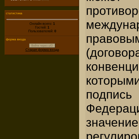
против
статистика
междуна
Онлайн всего:
1
Гостей:
1
Пользователей:
0
право
форма входа
Войти через uID
(договор
Старая форма входа
конвен
котор
подпись
Федера
знач
регулиро