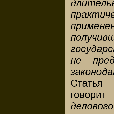
длитель
практич
прим
получивш
государ
не пред
законод
Стать
говори
делово