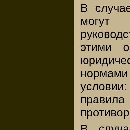
В случа
могут
руководс
этими о
юридиче
нормам
условии:
прав
противор
В случа