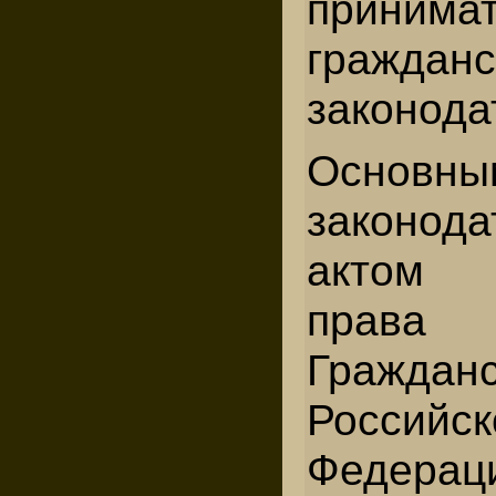
прини
гражданс
законода
Основны
законод
актом г
права
Граждан
Российск
Федер