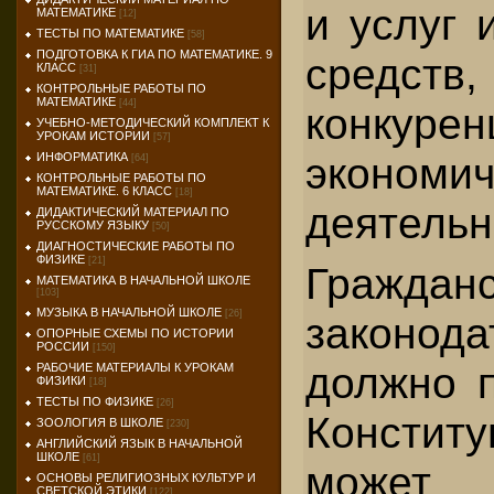
и услуг 
МАТЕМАТИКЕ
[12]
ТЕСТЫ ПО МАТЕМАТИКЕ
[58]
ПОДГОТОВКА К ГИА ПО МАТЕМАТИКЕ. 9
средств
КЛАСС
[31]
КОНТРОЛЬНЫЕ РАБОТЫ ПО
МАТЕМАТИКЕ
[44]
конкурен
УЧЕБНО-МЕТОДИЧЕСКИЙ КОМПЛЕКТ К
УРОКАМ ИСТОРИИ
[57]
экономич
ИНФОРМАТИКА
[64]
КОНТРОЛЬНЫЕ РАБОТЫ ПО
МАТЕМАТИКЕ. 6 КЛАСС
[18]
деятельн
ДИДАКТИЧЕСКИЙ МАТЕРИАЛ ПО
РУССКОМУ ЯЗЫКУ
[50]
ДИАГНОСТИЧЕСКИЕ РАБОТЫ ПО
ФИЗИКЕ
[21]
Граждан
МАТЕМАТИКА В НАЧАЛЬНОЙ ШКОЛЕ
[103]
МУЗЫКА В НАЧАЛЬНОЙ ШКОЛЕ
[26]
законод
ОПОРНЫЕ СХЕМЫ ПО ИСТОРИИ
РОССИИ
[150]
должно п
РАБОЧИЕ МАТЕРИАЛЫ К УРОКАМ
ФИЗИКИ
[18]
ТЕСТЫ ПО ФИЗИКЕ
[26]
Констит
ЗООЛОГИЯ В ШКОЛЕ
[230]
АНГЛИЙСКИЙ ЯЗЫК В НАЧАЛЬНОЙ
ШКОЛЕ
[61]
мож
ОСНОВЫ РЕЛИГИОЗНЫХ КУЛЬТУР И
СВЕТСКОЙ ЭТИКИ
[122]