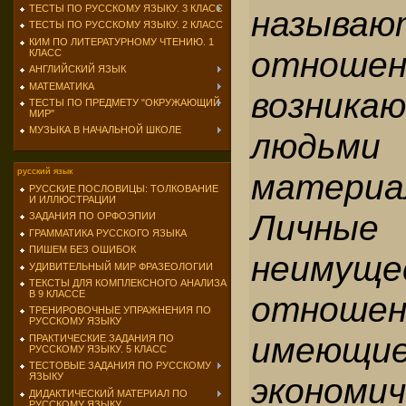
ТЕСТЫ ПО РУССКОМУ ЯЗЫКУ. 3 КЛАСС
называю
ТЕСТЫ ПО РУССКОМУ ЯЗЫКУ. 2 КЛАСС
КИМ ПО ЛИТЕРАТУРНОМУ ЧТЕНИЮ. 1
отношен
КЛАСС
АНГЛИЙСКИЙ ЯЗЫК
МАТЕМАТИКА
возник
ТЕСТЫ ПО ПРЕДМЕТУ "ОКРУЖАЮЩИЙ
МИР"
МУЗЫКА В НАЧАЛЬНОЙ ШКОЛЕ
людьми
русский язык
материа
РУССКИЕ ПОСЛОВИЦЫ: ТОЛКОВАНИЕ
И ИЛЛЮСТРАЦИИ
Личные
ЗАДАНИЯ ПО ОРФОЭПИИ
ГРАММАТИКА РУССКОГО ЯЗЫКА
ПИШЕМ БЕЗ ОШИБОК
неимуще
УДИВИТЕЛЬНЫЙ МИР ФРАЗЕОЛОГИИ
ТЕКСТЫ ДЛЯ КОМПЛЕКСНОГО АНАЛИЗА
В 9 КЛАССЕ
отношен
ТРЕНИРОВОЧНЫЕ УПРАЖНЕНИЯ ПО
РУССКОМУ ЯЗЫКУ
имеющи
ПРАКТИЧЕСКИЕ ЗАДАНИЯ ПО
РУССКОМУ ЯЗЫКУ. 5 КЛАСС
ТЕСТОВЫЕ ЗАДАНИЯ ПО РУССКОМУ
экономич
ЯЗЫКУ
ДИДАКТИЧЕСКИЙ МАТЕРИАЛ ПО
РУССКОМУ ЯЗЫКУ