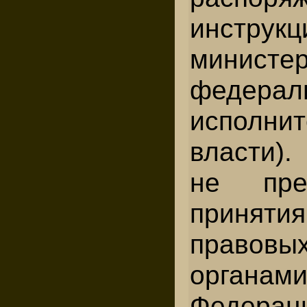
инструк
министе
федерал
исполнит
власти).
не пред
принятия
право
органам
Федер