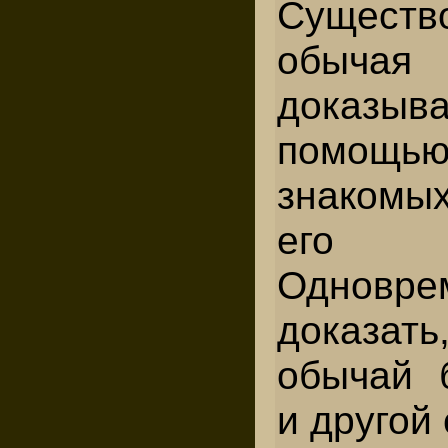
Существ
обычая
доказ
помощью
знакомы
его пр
Одновр
доказат
обычай 
и другой