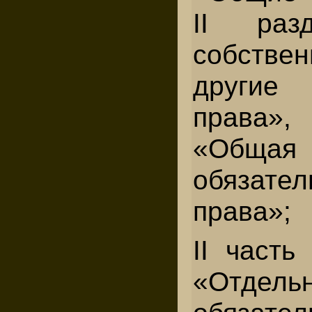
II раз
собств
други
права»,
«Общ
обязател
права»;
II часть
«Отдел