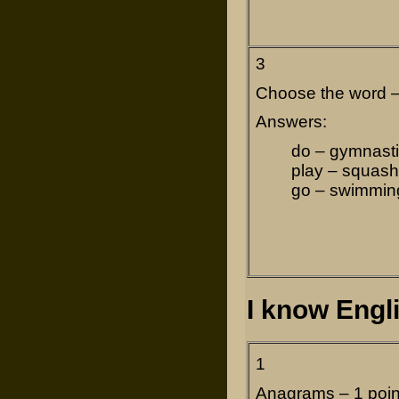
3
Choose the word – 
Answers:
do – gymnastic
play – squash
go – swimming
I know Engl
1
Anagrams – 1 poin