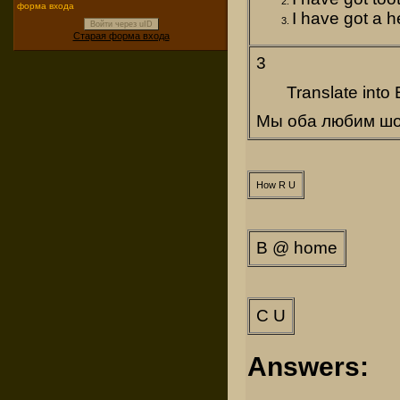
форма входа
I have got a 
Войти через uID
Старая форма входа
3
Translate into 
Мы оба любим шо
How R U
B @ home
C U
Answers: