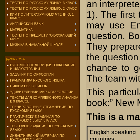
an interpret
ТЕСТЫ ПО РУССКОМУ ЯЗЫКУ. 3 КЛАСС
ТЕСТЫ ПО РУССКОМУ ЯЗЫКУ. 2 КЛАСС
1). The first
КИМ ПО ЛИТЕРАТУРНОМУ ЧТЕНИЮ. 1
КЛАСС
may use En
АНГЛИЙСКИЙ ЯЗЫК
МАТЕМАТИКА
question. Bo
ТЕСТЫ ПО ПРЕДМЕТУ "ОКРУЖАЮЩИЙ
МИР"
They prepare
МУЗЫКА В НАЧАЛЬНОЙ ШКОЛЕ
the question
русский язык
chance to get
РУССКИЕ ПОСЛОВИЦЫ: ТОЛКОВАНИЕ
И ИЛЛЮСТРАЦИИ
ЗАДАНИЯ ПО ОРФОЭПИИ
The team wit
ГРАММАТИКА РУССКОГО ЯЗЫКА
ПИШЕМ БЕЗ ОШИБОК
This particu
УДИВИТЕЛЬНЫЙ МИР ФРАЗЕОЛОГИИ
ТЕКСТЫ ДЛЯ КОМПЛЕКСНОГО АНАЛИЗА
book:” New M
В 9 КЛАССЕ
ТРЕНИРОВОЧНЫЕ УПРАЖНЕНИЯ ПО
РУССКОМУ ЯЗЫКУ
This is a ma
ПРАКТИЧЕСКИЕ ЗАДАНИЯ ПО
РУССКОМУ ЯЗЫКУ. 5 КЛАСС
ТЕСТОВЫЕ ЗАДАНИЯ ПО РУССКОМУ
ЯЗЫКУ
English speaking
ДИДАКТИЧЕСКИЙ МАТЕРИАЛ ПО
countries
РУССКОМУ ЯЗЫКУ