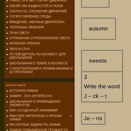
ТЯЖЕСТЬ И ВЕС. РЫЧАГ. ДАВЛЕНИЕ
СВОЙСТВА ЖИДКОСТЕЙ И ГАЗОВ
СКОРОСТЬ. СЛОЖЕНИЕ ДВИЖЕНИЙ
СОПРОТИВЛЕНИЕ СРЕДЫ
ВРАЩЕНИЕ. «ВЕЧНЫЕ ДВИГАТЕЛИ»
autumn
ТЕПЛОВЫЕ ЯВЛЕНИЯ
ЛУЧИ СВЕТА
ОТРАЖЕНИЕ И ПРЕЛОМЛЕНИЕ СВЕТА
ИЛЛЮЗИИ ЗРЕНИЯ
ЗВУК И СЛУХ
ПУТЕВОДИТЕЛЬ ПО КОСМОСУ ДЛЯ
ШКОЛЬНИКОВ
sweets
ШКОЛЬНИКАМ О ЗЕМЛЕ И КОСМОСЕ
СТИХОТВОРЕНИЯ К УРОКАМ ФИЗИКИ И
АСТРОНОМИИ
3
химия в школе
Write the word
ИСТОРИЯ ХИМИИ
J – ck – t
ХИМИЯ - ЭТО ИНТЕРЕСНО
ШКОЛЬНИКАМ О ПРЕВРАЩЕНИИ
ЭЛЕМЕНТОВ
МИР, СОЗДАННЫЙ ХИМИКАМИ
РАБОЧИЕ МАТЕРИАЛЫ К УРОКАМ
Je – ns
ХИМИИ
РАСЧЕТНЫЕ ЗАДАЧИ ПО ХИМИИ
ЗАДАЧИ ПОВЫШЕННОЙ ТРУДНОСТИ