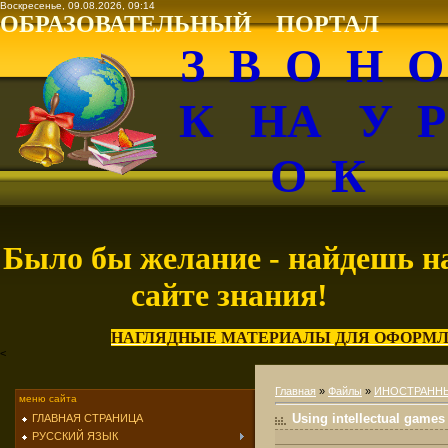
Воскресенье, 09.08.2026, 09:14
ОБРАЗОВАТЕЛЬНЫЙ ПОРТАЛ
З В О Н 
К НА У 
О К
Было бы желание - найдешь н
сайте знания!
НАГЛЯДНЫЕ МАТЕРИАЛЫ ДЛЯ ОФОРМЛ
<
Главная
»
Файлы
»
ИНОСТРАНН
меню сайта
Using intellectual games
ГЛАВНАЯ СТРАНИЦА
РУССКИЙ ЯЗЫК