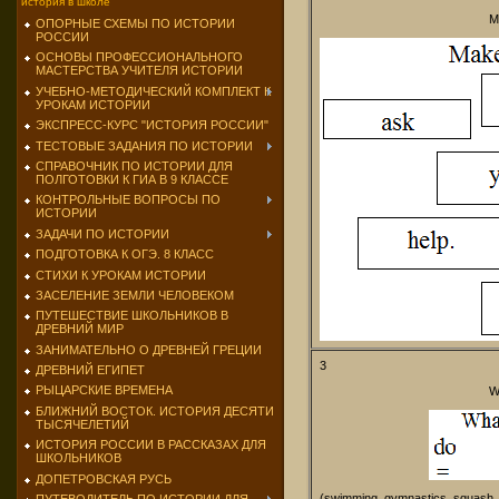
история в школе
M
ОПОРНЫЕ СХЕМЫ ПО ИСТОРИИ
РОССИИ
ОСНОВЫ ПРОФЕССИОНАЛЬНОГО
МАСТЕРСТВА УЧИТЕЛЯ ИСТОРИИ
УЧЕБНО-МЕТОДИЧЕСКИЙ КОМПЛЕКТ К
УРОКАМ ИСТОРИИ
ЭКСПРЕСС-КУРС "ИСТОРИЯ РОССИИ"
ТЕСТОВЫЕ ЗАДАНИЯ ПО ИСТОРИИ
СПРАВОЧНИК ПО ИСТОРИИ ДЛЯ
ПОЛГОТОВКИ К ГИА В 9 КЛАССЕ
КОНТРОЛЬНЫЕ ВОПРОСЫ ПО
ИСТОРИИ
ЗАДАЧИ ПО ИСТОРИИ
ПОДГОТОВКА К ОГЭ. 8 КЛАСС
СТИХИ К УРОКАМ ИСТОРИИ
ЗАСЕЛЕНИЕ ЗЕМЛИ ЧЕЛОВЕКОМ
ПУТЕШЕСТВИЕ ШКОЛЬНИКОВ В
ДРЕВНИЙ МИР
ЗАНИМАТЕЛЬНО О ДРЕВНЕЙ ГРЕЦИИ
3
ДРЕВНИЙ ЕГИПЕТ
РЫЦАРСКИЕ ВРЕМЕНА
W
БЛИЖНИЙ ВОСТОК. ИСТОРИЯ ДЕСЯТИ
ТЫСЯЧЕЛЕТИЙ
ИСТОРИЯ РОССИИ В РАССКАЗАХ ДЛЯ
ШКОЛЬНИКОВ
ДОПЕТРОВСКАЯ РУСЬ
(swimming, gymnastics, squash, a