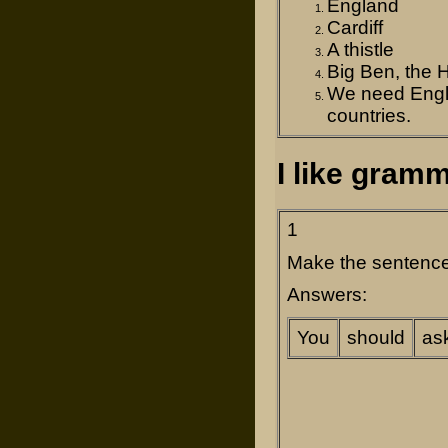
England
Cardiff
A thistle
Big Ben, the 
We need Englis
countries.
I like gram
1
Make the sentence 
Answers:
You
should
as