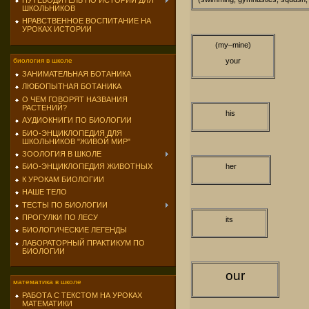
ПУТЕВОДИТЕЛЬ ПО ИСТОРИИ ДЛЯ
ШКОЛЬНИКОВ
НРАВСТВЕННОЕ ВОСПИТАНИЕ НА
УРОКАХ ИСТОРИИ
(my–mine)
your
биология в школе
ЗАНИМАТЕЛЬНАЯ БОТАНИКА
ЛЮБОПЫТНАЯ БОТАНИКА
О ЧЕМ ГОВОРЯТ НАЗВАНИЯ
РАСТЕНИЙ?
his
АУДИОКНИГИ ПО БИОЛОГИИ
БИО-ЭНЦИКЛОПЕДИЯ ДЛЯ
ШКОЛЬНИКОВ "ЖИВОЙ МИР"
ЗООЛОГИЯ В ШКОЛЕ
her
БИО-ЭНЦИКЛОПЕДИЯ ЖИВОТНЫХ
К УРОКАМ БИОЛОГИИ
НАШЕ ТЕЛО
ТЕСТЫ ПО БИОЛОГИИ
ПРОГУЛКИ ПО ЛЕСУ
its
БИОЛОГИЧЕСКИЕ ЛЕГЕНДЫ
ЛАБОРАТОРНЫЙ ПРАКТИКУМ ПО
БИОЛОГИИ
our
математика в школе
РАБОТА С ТЕКСТОМ НА УРОКАХ
МАТЕМАТИКИ