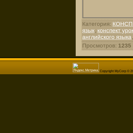
Категория
:
КОНСП
язык
,
конспект уро
английского языка
Просмотров
:
1235
Copyright MyCorp © 2