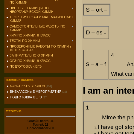
ПО ХИМИИ
ЦВЕТНЫЕ ТАБЛИЦЫ ПО
S – ort –
НЕОРГАНИЧЕСКОЙ ХИМИИ
ТЕОРЕТИЧЕСКАЯ И МАТЕМАТИЧЕСКАЯ
ХИМИЯ
САМОСТОЯТЕЛЬНЫЕ РАБОТЫ ПО
ХИМИИ
D – es
–
КИМ ПО ХИМИИ. 8 КЛАСС
ТЕСТЫ ПО ХИМИИ
ПРОВЕРОЧНЫЕ РАБОТЫ ПО ХИМИИ в
10-11 КЛАССАХ
4
ЗАНИМАТЕЛЬНО О ХИМИИ
ОГЭ ПО ХИМИИ. 9 КЛАСС
S – a – f
An
ПОДГОТОВКА К ЕГЭ
What can 
категории раздела
КОНСПЕКТЫ УРОКОВ
[154]
I am an inte
ВНЕКЛАССНЫЕ МЕРОПРИЯТИЯ
[32]
ПОДГОТОВКА К ЕГЭ
[37]
1
статистика
Mime the ph
Онлайн всего:
11
Гостей:
11
I have got st
Пользователей:
0
I have got too