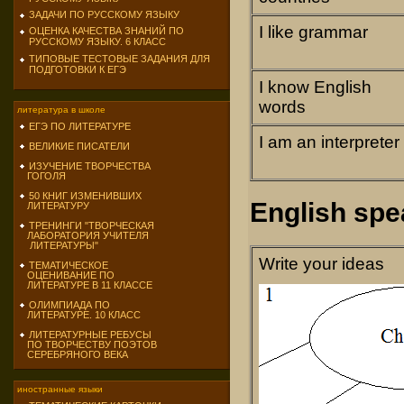
ЗАДАЧИ ПО РУССКОМУ ЯЗЫКУ
I like grammar
ОЦЕНКА КАЧЕСТВА ЗНАНИЙ ПО
РУССКОМУ ЯЗЫКУ. 6 КЛАСС
ТИПОВЫЕ ТЕСТОВЫЕ ЗАДАНИЯ ДЛЯ
ПОДГОТОВКИ К ЕГЭ
I know English
words
литература в школе
ЕГЭ ПО ЛИТЕРАТУРЕ
I am an interpreter
ВЕЛИКИЕ ПИСАТЕЛИ
ИЗУЧЕНИЕ ТВОРЧЕСТВА
ГОГОЛЯ
50 КНИГ ИЗМЕНИВШИХ
English spe
ЛИТЕРАТУРУ
ТРЕНИНГИ "ТВОРЧЕСКАЯ
ЛАБОРАТОРИЯ УЧИТЕЛЯ
ЛИТЕРАТУРЫ"
Write your ideas
ТЕМАТИЧЕСКОЕ
ОЦЕНИВАНИЕ ПО
ЛИТЕРАТУРЕ В 11 КЛАССЕ
ОЛИМПИАДА ПО
ЛИТЕРАТУРЕ. 10 КЛАСС
ЛИТЕРАТУРНЫЕ РЕБУСЫ
ПО ТВОРЧЕСТВУ ПОЭТОВ
СЕРЕБРЯНОГО ВЕКА
иностранные языки