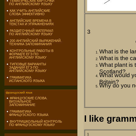
ТЕМАТИЧЕСКИЕ КАРТОЧКИ
ПО АНГЛИЙСКОМУ ЯЗЫКУ
КАК УЧИТЬ АНГЛИЙСКИЕ
СЛОВА ЭФФЕКТИВНО
АНГЛИЙСКИЕ ВРЕМЕНА В
ТЕКСТАХ И УПРАЖНЕНИЯХ
3
РАЗДАТОЧНЫЙ МАТЕРИАЛ
ПО АНГЛИЙСКОМУ ЯЗЫКУ
200 АНГЛИЙСКИЙ ВЫРАЖЕНИЙ.
ТЕХНИКА ЗАПОМИНАНИЯ
What is the la
КОНТРОЛЬНЫЕ РАБОТЫ В
ФОРМАТЕ ЕГЭ ПО
What is the ca
АНГЛИЙСКОМУ ЯЗЫКУ
What plant is 
ТИПОВЫЕ ВАРИАНТЫ
ЗАДАНИЙ ЕГЭ ПО
Scotland?
АНГЛИЙСКОМУ ЯЗЫКУ
What would yo
ГРАММАТИКА
Britain?
ИСПАНСКОГО ЯЗЫКА
Why do you n
французский язык
ФРАНЦУЗСКИЕ СЛОВА.
ВИЗУАЛЬНОЕ
ЗАПОМИНАНИЕ
ГРАММАТИКА
ФРАНЦУЗСКОГО ЯЗЫКА
I like gram
ВНУТРИШКОЛЬНЫЙ КОНТРОЛЬ
ПО ФРАНЦУЗСКОМУ ЯЗЫКУ
1