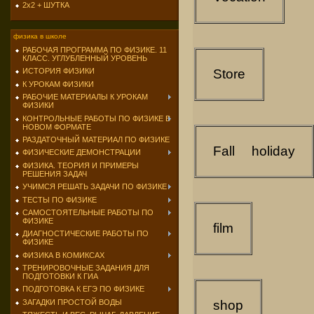
2х2 + ШУТКА
физика в школе
РАБОЧАЯ ПРОГРАММА ПО ФИЗИКЕ. 11
КЛАСС. УГЛУБЛЕННЫЙ УРОВЕНЬ
Store
ИСТОРИЯ ФИЗИКИ
К УРОКАМ ФИЗИКИ
РАБОЧИЕ МАТЕРИАЛЫ К УРОКАМ
ФИЗИКИ
КОНТРОЛЬНЫЕ РАБОТЫ ПО ФИЗИКЕ В
НОВОМ ФОРМАТЕ
РАЗДАТОЧНЫЙ МАТЕРИАЛ ПО ФИЗИКЕ
Fall
holiday
ФИЗИЧЕСКИЕ ДЕМОНСТРАЦИИ
ФИЗИКА. ТЕОРИЯ И ПРИМЕРЫ
РЕШЕНИЯ ЗАДАЧ
УЧИМСЯ РЕШАТЬ ЗАДАЧИ ПО ФИЗИКЕ
ТЕСТЫ ПО ФИЗИКЕ
САМОСТОЯТЕЛЬНЫЕ РАБОТЫ ПО
ФИЗИКЕ
film
ДИАГНОСТИЧЕСКИЕ РАБОТЫ ПО
ФИЗИКЕ
ФИЗИКА В КОМИКСАХ
ТРЕНИРОВОЧНЫЕ ЗАДАНИЯ ДЛЯ
ПОДГОТОВКИ К ГИА
ПОДГОТОВКА К ЕГЭ ПО ФИЗИКЕ
shop
ЗАГАДКИ ПРОСТОЙ ВОДЫ