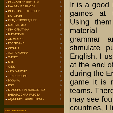
РУССКАЯ ЛИТЕРАТУРА
It is a good 
НАЧАЛЬНАЯ ШКОЛА
games at t
ИНОСТРАННЫЕ ЯЗЫКИ
ИСТОРИЯ
Using them
ОБЩЕСТВОВЕДЕНИЕ
МАТЕМАТИКА
material 
ИНФОРМАТИКА
БИОЛОГИЯ
grammar an
ЭКОЛОГИЯ
ГЕОГРАФИЯ
stimulate pu
ФИЗИКА
АСТРОНОМИЯ
English. I u
ХИМИЯ
at the end o
МХК
ОБЖ
during the E
ФИЗКУЛЬТУРА
ТЕХНОЛОГИЯ
game it is 
МУЗЫКА
ИЗО
teams. There
КЛАССНОЕ РУКОВОДСТВО
ВНЕКЛАССНАЯ РАБОТА
may see fou
АДМИНИСТРАЦИЯ ШКОЛЫ
countries, I
начальная школа