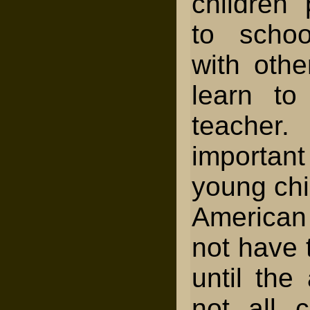
children
to schoo
with othe
learn to
teacher
important
young chi
American
not have 
until the
not all c