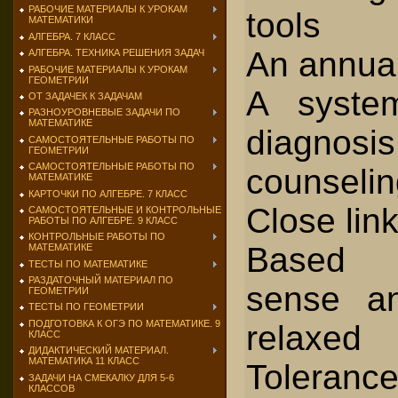
РАБОЧИЕ МАТЕРИАЛЫ К УРОКАМ
tools
МАТЕМАТИКИ
АЛГЕБРА. 7 КЛАСС
An annual
АЛГЕБРА. ТЕХНИКА РЕШЕНИЯ ЗАДАЧ
РАБОЧИЕ МАТЕРИАЛЫ К УРОКАМ
ГЕОМЕТРИИ
A system
ОТ ЗАДАЧЕК К ЗАДАЧАМ
РАЗНОУРОВНЕВЫЕ ЗАДАЧИ ПО
МАТЕМАТИКЕ
diagnosi
САМОСТОЯТЕЛЬНЫЕ РАБОТЫ ПО
ГЕОМЕТРИИ
САМОСТОЯТЕЛЬНЫЕ РАБОТЫ ПО
counselin
МАТЕМАТИКЕ
КАРТОЧКИ ПО АЛГЕБРЕ. 7 КЛАСС
Close lin
САМОСТОЯТЕЛЬНЫЕ И КОНТРОЛЬНЫЕ
РАБОТЫ ПО АЛГЕБРЕ. 9 КЛАСС
КОНТРОЛЬНЫЕ РАБОТЫ ПО
Based 
МАТЕМАТИКЕ
ТЕСТЫ ПО МАТЕМАТИКЕ
РАЗДАТОЧНЫЙ МАТЕРИАЛ ПО
sense an
ГЕОМЕТРИИ
ТЕСТЫ ПО ГЕОМЕТРИИ
ПОДГОТОВКА К ОГЭ ПО МАТЕМАТИКЕ. 9
relaxed
КЛАСС
ДИДАКТИЧЕСКИЙ МАТЕРИАЛ.
МАТЕМАТИКА 11 КЛАСС
Toleranc
ЗАДАЧИ НА СМЕКАЛКУ ДЛЯ 5-6
КЛАССОВ