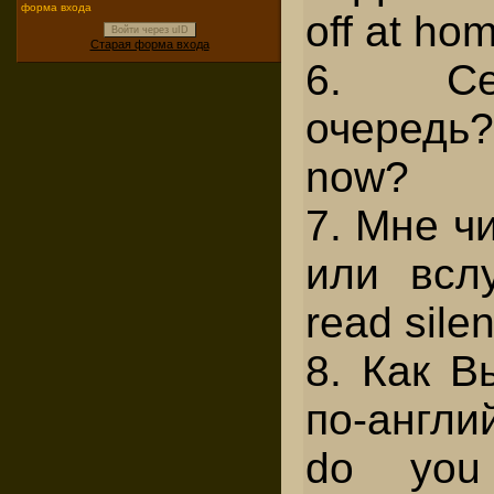
форма входа
off at ho
Войти через uID
Старая форма входа
6. Се
очередь? 
now?
7. Мне ч
или вслу
read silen
8. Как В
по-англ
do you