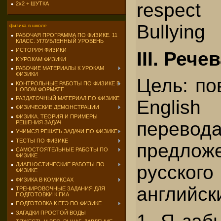
respect
2х2 + ШУТКА
Bullying
физика в школе
РАБОЧАЯ ПРОГРАММА ПО ФИЗИКЕ. 11
КЛАСС. УГЛУБЛЕННЫЙ УРОВЕНЬ
ИСТОРИЯ ФИЗИКИ
III. Рече
К УРОКАМ ФИЗИКИ
РАБОЧИЕ МАТЕРИАЛЫ К УРОКАМ
ФИЗИКИ
Цель: по
КОНТРОЛЬНЫЕ РАБОТЫ ПО ФИЗИКЕ В
НОВОМ ФОРМАТЕ
РАЗДАТОЧНЫЙ МАТЕРИАЛ ПО ФИЗИКЕ
Engli
ФИЗИЧЕСКИЕ ДЕМОНСТРАЦИИ
ФИЗИКА. ТЕОРИЯ И ПРИМЕРЫ
перевод
РЕШЕНИЯ ЗАДАЧ
УЧИМСЯ РЕШАТЬ ЗАДАЧИ ПО ФИЗИКЕ
ТЕСТЫ ПО ФИЗИКЕ
предл
САМОСТОЯТЕЛЬНЫЕ РАБОТЫ ПО
ФИЗИКЕ
ДИАГНОСТИЧЕСКИЕ РАБОТЫ ПО
русско
ФИЗИКЕ
ФИЗИКА В КОМИКСАХ
английск
ТРЕНИРОВОЧНЫЕ ЗАДАНИЯ ДЛЯ
ПОДГОТОВКИ К ГИА
ПОДГОТОВКА К ЕГЭ ПО ФИЗИКЕ
ЗАГАДКИ ПРОСТОЙ ВОДЫ