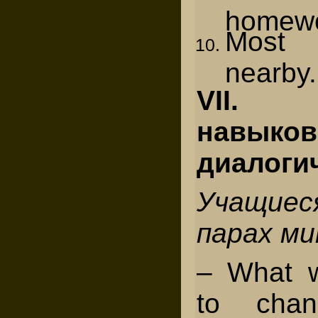
homewo
Most s
nearby.
VII. 
навыков
диалоги
Учащие
парах ми
– What w
to cha