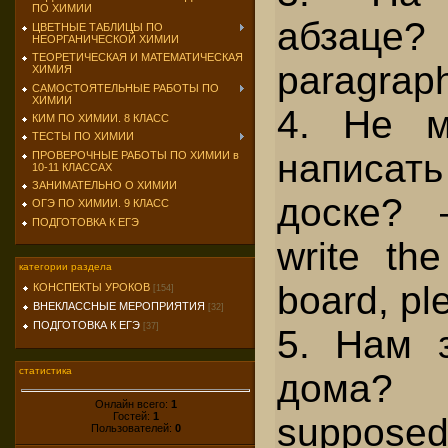
ПО ХИМИИ
абзаце
ЦВЕТНЫЕ ТАБЛИЦЫ ПО
НЕОРГАНИЧЕСКОЙ ХИМИИ
ТЕОРЕТИЧЕСКАЯ И МАТЕМАТИЧЕСКАЯ
paragrap
ХИМИЯ
САМОСТОЯТЕЛЬНЫЕ РАБОТЫ ПО
ХИМИИ
4. Не 
КИМ ПО ХИМИИ. 8 КЛАСС
ТЕСТЫ ПО ХИМИИ
написа
ПРОВЕРОЧНЫЕ РАБОТЫ ПО ХИМИИ в
10-11 КЛАССАХ
ЗАНИМАТЕЛЬНО О ХИМИИ
доске? 
ОГЭ ПО ХИМИИ. 9 КЛАСС
ПОДГОТОВКА К ЕГЭ
write th
категории раздела
board, pl
КОНСПЕКТЫ УРОКОВ
[154]
ВНЕКЛАССНЫЕ МЕРОПРИЯТИЯ
[32]
ПОДГОТОВКА К ЕГЭ
[37]
5. Нам з
статистика
дома?
Онлайн всего:
1
Гостей:
1
supposed 
Пользователей:
0