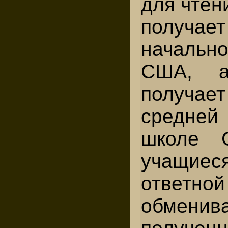
для чтен
получа
началь
США, а
получа
средне
школе 
учащиеся
ответ
обменив