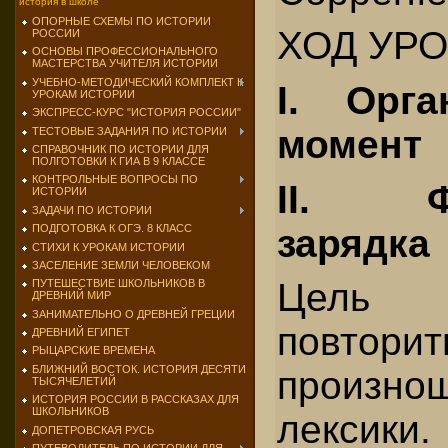
история в школе
ОПОРНЫЕ СХЕМЫ ПО ИСТОРИИ
ХОД УР
РОССИИ
ОСНОВЫ ПРОФЕССИОНАЛЬНОГО
МАСТЕРСТВА УЧИТЕЛЯ ИСТОРИИ
УЧЕБНО-МЕТОДИЧЕСКИЙ КОМПЛЕКТ К
I.
Орга
УРОКАМ ИСТОРИИ
ЭКСПРЕСС-КУРС "ИСТОРИЯ РОССИИ"
момент
ТЕСТОВЫЕ ЗАДАНИЯ ПО ИСТОРИИ
СПРАВОЧНИК ПО ИСТОРИИ ДЛЯ
ПОЛГОТОВКИ К ГИА В 9 КЛАССЕ
КОНТРОЛЬНЫЕ ВОПРОСЫ ПО
II. Фо
ИСТОРИИ
ЗАДАЧИ ПО ИСТОРИИ
зарядка
ПОДГОТОВКА К ОГЭ. 8 КЛАСС
СТИХИ К УРОКАМ ИСТОРИИ
ЗАСЕЛЕНИЕ ЗЕМЛИ ЧЕЛОВЕКОМ
Цель 
ПУТЕШЕСТВИЕ ШКОЛЬНИКОВ В
ДРЕВНИЙ МИР
ЗАНИМАТЕЛЬНО О ДРЕВНЕЙ ГРЕЦИИ
повторит
ДРЕВНИЙ ЕГИПЕТ
РЫЦАРСКИЕ ВРЕМЕНА
БЛИЖНИЙ ВОСТОК. ИСТОРИЯ ДЕСЯТИ
произно
ТЫСЯЧЕЛЕТИЙ
ИСТОРИЯ РОССИИ В РАССКАЗАХ ДЛЯ
ШКОЛЬНИКОВ
лексики.
ДОПЕТРОВСКАЯ РУСЬ