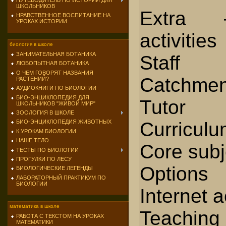
ПУТЕВОДИТЕЛЬ ПО ИСТОРИИ ДЛЯ
ШКОЛЬНИКОВ
Extra –
НРАВСТВЕННОЕ ВОСПИТАНИЕ НА
УРОКАХ ИСТОРИИ
activities
биология в школе
ЗАНИМАТЕЛЬНАЯ БОТАНИКА
Staff
ЛЮБОПЫТНАЯ БОТАНИКА
О ЧЕМ ГОВОРЯТ НАЗВАНИЯ
Catchmen
РАСТЕНИЙ?
АУДИОКНИГИ ПО БИОЛОГИИ
БИО-ЭНЦИКЛОПЕДИЯ ДЛЯ
Tutor
ШКОЛЬНИКОВ "ЖИВОЙ МИР"
ЗООЛОГИЯ В ШКОЛЕ
Curriculu
БИО-ЭНЦИКЛОПЕДИЯ ЖИВОТНЫХ
К УРОКАМ БИОЛОГИИ
НАШЕ ТЕЛО
Core subj
ТЕСТЫ ПО БИОЛОГИИ
ПРОГУЛКИ ПО ЛЕСУ
Options
БИОЛОГИЧЕСКИЕ ЛЕГЕНДЫ
ЛАБОРАТОРНЫЙ ПРАКТИКУМ ПО
БИОЛОГИИ
Internet 
математика в школе
Teaching
РАБОТА С ТЕКСТОМ НА УРОКАХ
МАТЕМАТИКИ