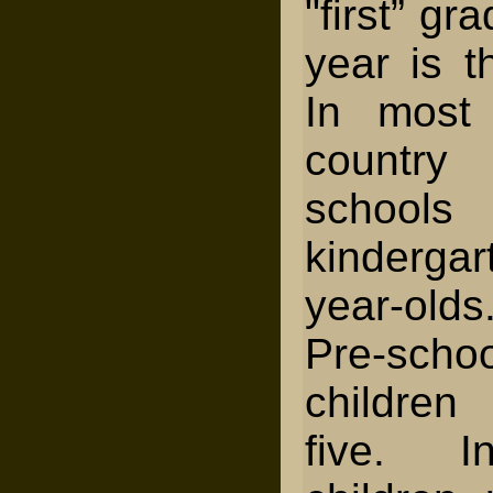
"first” gr
year is t
In most 
country
school
kindergar
year-olds
Pre-sch
children
five. I