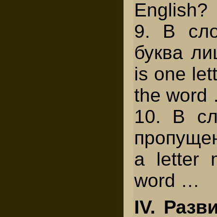
English?
9. В с
буква ли
is one let
the word
10. В с
пропущен
a letter 
word …
IV. Разв