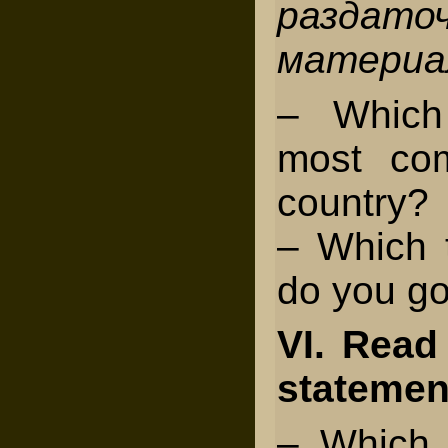
раздато
материа
– Which
most co
country?
– Which 
do you go
VI. Read
statemen
– Which 