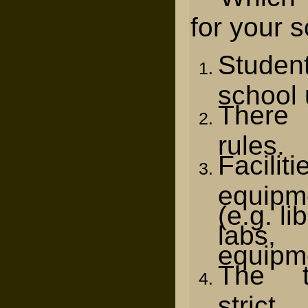
for your 
Stude
school 
There
rules.
Faci
equipm
(e.g. li
labs
equipm
The t
strict.