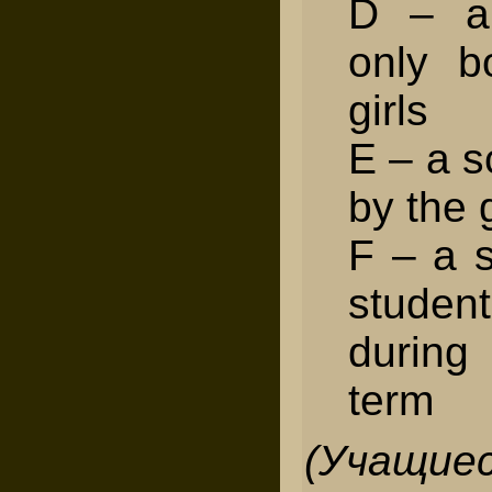
D – a 
only b
girls
E – a 
by the
F – a 
studen
during
term
(Учащие