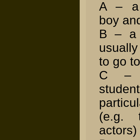
A – a 
boy and
B – a 
usually
to go t
C – 
student
partic
(e.g.
actors)