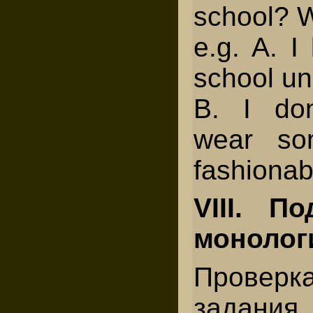
school? 
e.g. A. I
school un
B. I don
wear so
fashionab
VIII. По
монолог
Проверк
задания.