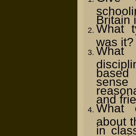
school
Britain
What t
was it?
What
discipl
based
sen
reason
and fri
What 
about 
in clas