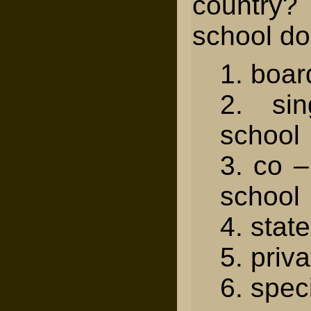
country?
school do
1. boar
2. si
school
3. co –
school
4. stat
5. priv
6. spec