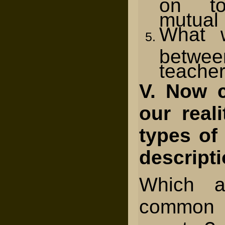
on to
mutual
What w
betwee
teacher
V. Now 
our real
types of
descripti
Which a
commo