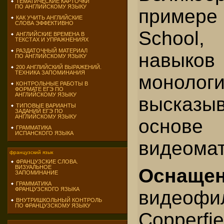
ТЕМАТИЧЕСКИЕ КАРТОЧКИ
ПО АНГЛИЙСКОМУ ЯЗЫКУ
приме
КАК УЧИТЬ АНГЛИЙСКИЕ
СЛОВА ЭФФЕКТИВНО
School
АНГЛИЙСКИЕ ВРЕМЕНА В
ТЕКСТАХ И УПРАЖНЕНИЯХ
РАЗДАТОЧНЫЙ МАТЕРИАЛ
навыков
ПО АНГЛИЙСКОМУ ЯЗЫКУ
200 АНГЛИЙСКИЙ ВЫРАЖЕНИЙ.
ТЕХНИКА ЗАПОМИНАНИЯ
монологи
КОНТРОЛЬНЫЕ РАБОТЫ В
ФОРМАТЕ ЕГЭ ПО
АНГЛИЙСКОМУ ЯЗЫКУ
высказ
ТИПОВЫЕ ВАРИАНТЫ
ЗАДАНИЙ ЕГЭ ПО
АНГЛИЙСКОМУ ЯЗЫКУ
основе
ГРАММАТИКА
ИСПАНСКОГО ЯЗЫКА
видеомат
французский язык
ФРАНЦУЗСКИЕ СЛОВА.
ВИЗУАЛЬНОЕ
Оснаще
ЗАПОМИНАНИЕ
ГРАММАТИКА
ФРАНЦУЗСКОГО ЯЗЫКА
видеоф
ВНУТРИШКОЛЬНЫЙ КОНТРОЛЬ
ПО ФРАНЦУЗСКОМУ ЯЗЫКУ
Copperfie