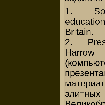
1. Sp
educati
Britain.
2. Pres
Harro
(компьют
презента
мате
элитн
Великобр