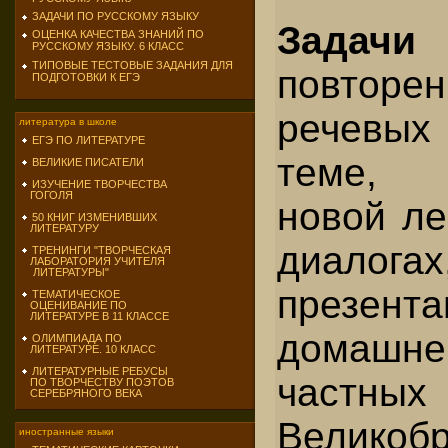
ЗАДАЧИ ПО РУССКОМУ ЯЗЫКУ
Задач
ОЦЕНКА КАЧЕСТВА ЗНАНИЙ ПО
РУССКОМУ ЯЗЫКУ. 6 КЛАСС
ТИПОВЫЕ ТЕСТОВЫЕ ЗАДАНИЯ ДЛЯ
повторен
ПОДГОТОВКИ К ЕГЭ
речевы
литература в школе
ЕГЭ ПО ЛИТЕРАТУРЕ
теме, 
ВЕЛИКИЕ ПИСАТЕЛИ
ИЗУЧЕНИЕ ТВОРЧЕСТВА
ГОГОЛЯ
новой ле
50 КНИГ ИЗМЕНИВШИХ
ЛИТЕРАТУРУ
диалога
ТРЕНИНГИ "ТВОРЧЕСКАЯ
ЛАБОРАТОРИЯ УЧИТЕЛЯ
ЛИТЕРАТУРЫ"
презент
ТЕМАТИЧЕСКОЕ
ОЦЕНИВАНИЕ ПО
ЛИТЕРАТУРЕ В 11 КЛАССЕ
домашне
ОЛИМПИАДА ПО
ЛИТЕРАТУРЕ. 10 КЛАСС
ЛИТЕРАТУРНЫЕ РЕБУСЫ
частн
ПО ТВОРЧЕСТВУ ПОЭТОВ
СЕРЕБРЯНОГО ВЕКА
Велико
иностранные языки