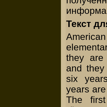
получен
информа
Текст дл
American 
elementa
they are
and they 
six year
years are
The firs