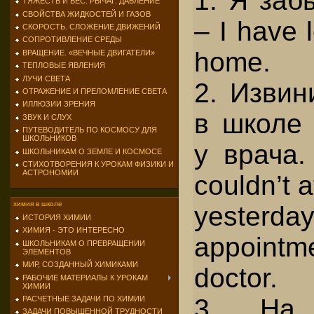
1. Я заб
ТЯЖЕСТЬ И ВЕС. РЫЧАГ. ДАВЛЕНИЕ
СВОЙСТВА ЖИДКОСТЕЙ И ГАЗОВ
– I have 
СКОРОСТЬ. СЛОЖЕНИЕ ДВИЖЕНИЙ
СОПРОТИВЛЕНИЕ СРЕДЫ
home.
ВРАЩЕНИЕ. «ВЕЧНЫЕ ДВИГАТЕЛИ»
ТЕПЛОВЫЕ ЯВЛЕНИЯ
ЛУЧИ СВЕТА
2. Извин
ОТРАЖЕНИЕ И ПРЕЛОМЛЕНИЕ СВЕТА
ИЛЛЮЗИИ ЗРЕНИЯ
в школе 
ЗВУК И СЛУХ
ПУТЕВОДИТЕЛЬ ПО КОСМОСУ ДЛЯ
ШКОЛЬНИКОВ
у врача. 
ШКОЛЬНИКАМ О ЗЕМЛЕ И КОСМОСЕ
СТИХОТВОРЕНИЯ К УРОКАМ ФИЗИКИ И
АСТРОНОМИИ
couldn’t a
химия в школе
yesterd
ИСТОРИЯ ХИМИИ
ХИМИЯ - ЭТО ИНТЕРЕСНО
appointm
ШКОЛЬНИКАМ О ПРЕВРАЩЕНИИ
ЭЛЕМЕНТОВ
МИР, СОЗДАННЫЙ ХИМИКАМИ
doctor.
РАБОЧИЕ МАТЕРИАЛЫ К УРОКАМ
ХИМИИ
3. На
РАСЧЕТНЫЕ ЗАДАЧИ ПО ХИМИИ
ЗАДАЧИ ПОВЫШЕННОЙ ТРУДНОСТИ