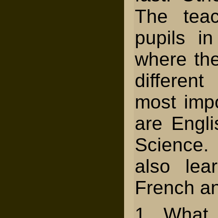
The tea
pupils i
where the
differen
most impo
are Engl
Science
also lea
French an
1. What 