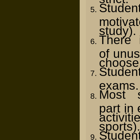
Stud
motiva
study).
There 
of unus
choose
Student
exams.
Most s
part in 
activit
sports)
Student