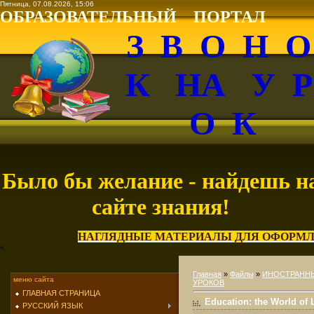
Пятница, 07.08.2026, 15:06
ОБРАЗОВАТЕЛЬНЫЙ ПОРТАЛ
З В О Н 
К НА У 
О К
Было бы желание - найдешь н
сайте знания!
НАГЛЯДНЫЕ МАТЕРИАЛЫ ДЛЯ ОФОРМЛ
<
Главная
»
Файлы
»
ИНОСТРАНН
меню сайта
УРОКОВ
ГЛАВНАЯ СТРАНИЦА
Education: the World of 
РУССКИЙ ЯЗЫК