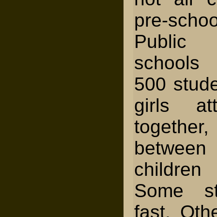
pre-schoo
Public
schools 
500 stud
girls at
together,
betwee
children
Some st
fast. Oth