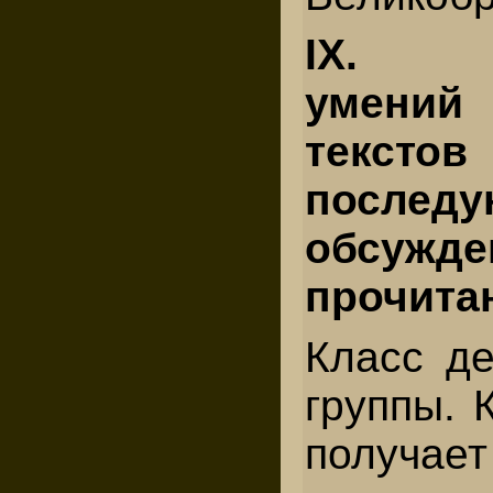
IX. Т
умени
тек
послед
обсужде
прочита
Класс де
группы. 
получае