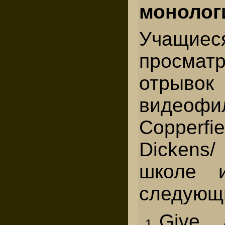
монолог
Учащиес
просмат
отры
видеофи
Copperfi
Dickens
школе 
следующи
Give 