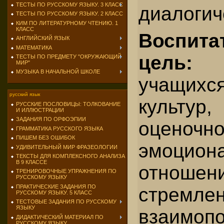
ТЕСТЫ ПО РУССКОМУ ЯЗЫКУ. 3 КЛАСС
диалогич
ТЕСТЫ ПО РУССКОМУ ЯЗЫКУ. 2 КЛАСС
КИМ ПО ЛИТЕРАТУРНОМУ ЧТЕНИЮ. 1
КЛАСС
Воспита
АНГЛИЙСКИЙ ЯЗЫК
МАТЕМАТИКА
цель:
в
ТЕСТЫ ПО ПРЕДМЕТУ "ОКРУЖАЮЩИЙ
МИР"
МУЗЫКА В НАЧАЛЬНОЙ ШКОЛЕ
учащих
русский язык
культу
РУССКИЕ ПОСЛОВИЦЫ: ТОЛКОВАНИЕ
И ИЛЛЮСТРАЦИИ
ЗАДАНИЯ ПО ОРФОЭПИИ
оценочн
ГРАММАТИКА РУССКОГО ЯЗЫКА
ПИШЕМ БЕЗ ОШИБОК
эмоцион
УДИВИТЕЛЬНЫЙ МИР ФРАЗЕОЛОГИИ
ТЕКСТЫ ДЛЯ КОМПЛЕКСНОГО АНАЛИЗА
В 9 КЛАССЕ
отноше
ТРЕНИРОВОЧНЫЕ УПРАЖНЕНИЯ ПО
РУССКОМУ ЯЗЫКУ
ПРАКТИЧЕСКИЕ ЗАДАНИЯ ПО
стре
РУССКОМУ ЯЗЫКУ. 5 КЛАСС
ТЕСТОВЫЕ ЗАДАНИЯ ПО РУССКОМУ
ЯЗЫКУ
взаимоп
ДИДАКТИЧЕСКИЙ МАТЕРИАЛ ПО
РУССКОМУ ЯЗЫКУ