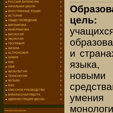
РУССКАЯ ЛИТЕРАТУРА
Образов
НАЧАЛЬНАЯ ШКОЛА
ИНОСТРАННЫЕ ЯЗЫКИ
ИСТОРИЯ
цел
ОБЩЕСТВОВЕДЕНИЕ
МАТЕМАТИКА
учащихс
ИНФОРМАТИКА
БИОЛОГИЯ
образова
ЭКОЛОГИЯ
ГЕОГРАФИЯ
ФИЗИКА
и страна
АСТРОНОМИЯ
ХИМИЯ
языка,
МХК
ОБЖ
ФИЗКУЛЬТУРА
новыми
ТЕХНОЛОГИЯ
МУЗЫКА
средства
ИЗО
КЛАССНОЕ РУКОВОДСТВО
умения 
ВНЕКЛАССНАЯ РАБОТА
АДМИНИСТРАЦИЯ ШКОЛЫ
моноло
начальная школа