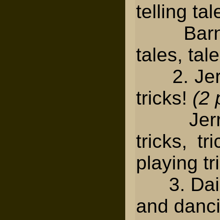
telling ta
Barney 
tales, tale
2. Jerry
tricks!
(2 
Jerry l
tricks, tr
playing tr
3. Daisy
and danc