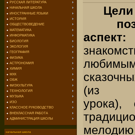
РУССКАЯ ЛИТЕРАТУРА
Цели
НАЧАЛЬНАЯ ШКОЛА
ИНОСТРАННЫЕ ЯЗЫКИ
ИСТОРИЯ
по
ОБЩЕСТВОВЕДЕНИЕ
МАТЕМАТИКА
аспек
ИНФОРМАТИКА
БИОЛОГИЯ
знак
ЭКОЛОГИЯ
ГЕОГРАФИЯ
ФИЗИКА
любимым
АСТРОНОМИЯ
ХИМИЯ
сказочн
МХК
ОБЖ
ФИЗКУЛЬТУРА
(из п
ТЕХНОЛОГИЯ
МУЗЫКА
урока),
ИЗО
КЛАССНОЕ РУКОВОДСТВО
традици
ВНЕКЛАССНАЯ РАБОТА
АДМИНИСТРАЦИЯ ШКОЛЫ
мелодию 
начальная школа