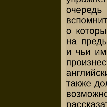
очере
вспомнит
о которы
на пред
и чьи им
произ
английс
также до
возможн
рассказ