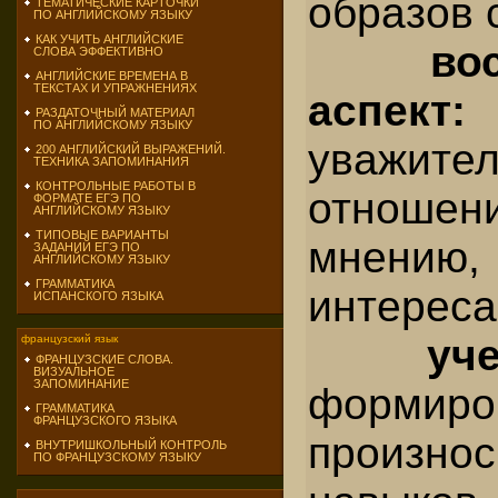
образов 
ТЕМАТИЧЕСКИЕ КАРТОЧКИ
ПО АНГЛИЙСКОМУ ЯЗЫКУ
КАК УЧИТЬ АНГЛИЙСКИЕ
во
СЛОВА ЭФФЕКТИВНО
АНГЛИЙСКИЕ ВРЕМЕНА В
ТЕКСТАХ И УПРАЖНЕНИЯХ
аспек
РАЗДАТОЧНЫЙ МАТЕРИАЛ
ПО АНГЛИЙСКОМУ ЯЗЫКУ
уважител
200 АНГЛИЙСКИЙ ВЫРАЖЕНИЙ.
ТЕХНИКА ЗАПОМИНАНИЯ
КОНТРОЛЬНЫЕ РАБОТЫ В
отношен
ФОРМАТЕ ЕГЭ ПО
АНГЛИЙСКОМУ ЯЗЫКУ
ТИПОВЫЕ ВАРИАНТЫ
мнению,
ЗАДАНИЙ ЕГЭ ПО
АНГЛИЙСКОМУ ЯЗЫКУ
ГРАММАТИКА
интереса
ИСПАНСКОГО ЯЗЫКА
уч
французский язык
ФРАНЦУЗСКИЕ СЛОВА.
ВИЗУАЛЬНОЕ
ЗАПОМИНАНИЕ
формиро
ГРАММАТИКА
ФРАНЦУЗСКОГО ЯЗЫКА
произно
ВНУТРИШКОЛЬНЫЙ КОНТРОЛЬ
ПО ФРАНЦУЗСКОМУ ЯЗЫКУ