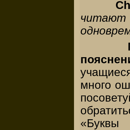
C
читают
одноврем
пояс
учащиес
много ош
посов
обратит
«Буквы