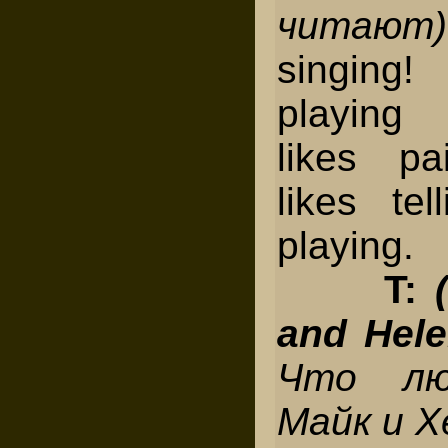
читаю
singing
playing 
likes pa
likes te
playing.
T:
and Hele
Что лю
Майк и Х