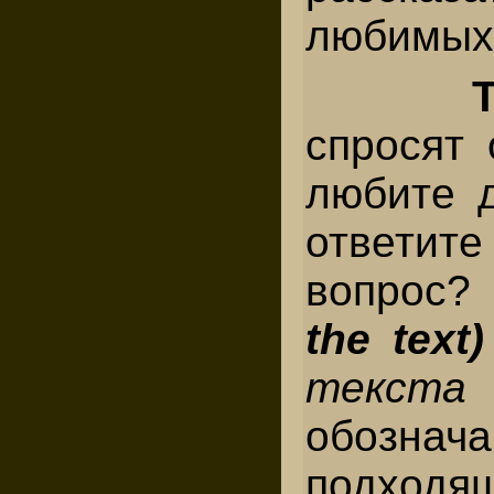
любимых
спросят 
любите д
ответи
вопрос
the text
тек
обознач
подходя