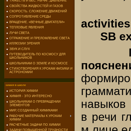
ТЯЖЕСТЬ И ВЕС. РЫЧАГ. ДАВЛЕНИЕ
СВОЙСТВА ЖИДКОСТЕЙ И ГАЗОВ
СКОРОСТЬ. СЛОЖЕНИЕ ДВИЖЕНИЙ
СОПРОТИВЛЕНИЕ СРЕДЫ
activities
ВРАЩЕНИЕ. «ВЕЧНЫЕ ДВИГАТЕЛИ»
ТЕПЛОВЫЕ ЯВЛЕНИЯ
SB ex. 1
ЛУЧИ СВЕТА
ОТРАЖЕНИЕ И ПРЕЛОМЛЕНИЕ СВЕТА
ИЛЛЮЗИИ ЗРЕНИЯ
ЗВУК И СЛУХ
ПУТЕВОДИТЕЛЬ ПО КОСМОСУ ДЛЯ
ШКОЛЬНИКОВ
пояснен
ШКОЛЬНИКАМ О ЗЕМЛЕ И КОСМОСЕ
СТИХОТВОРЕНИЯ К УРОКАМ ФИЗИКИ И
АСТРОНОМИИ
формиро
химия в школе
граммати
ИСТОРИЯ ХИМИИ
ХИМИЯ - ЭТО ИНТЕРЕСНО
навыков 
ШКОЛЬНИКАМ О ПРЕВРАЩЕНИИ
ЭЛЕМЕНТОВ
МИР, СОЗДАННЫЙ ХИМИКАМИ
в речи гл
РАБОЧИЕ МАТЕРИАЛЫ К УРОКАМ
ХИМИИ
РАСЧЕТНЫЕ ЗАДАЧИ ПО ХИМИИ
м лице ед
ЗАДАЧИ ПОВЫШЕННОЙ ТРУДНОСТИ