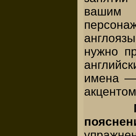
вашим
персон
англояз
нужно пр
английс
имена —
акцентом
поясне
упражне