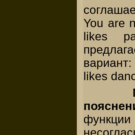
соглашае
You are n
likes p
предлаг
вариант
likes dan
поясне
функци
несогла