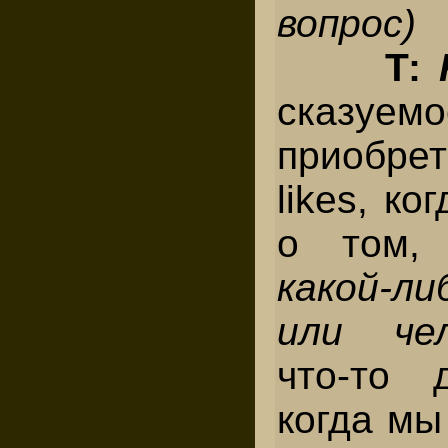
вопрос)
Т:
сказу
приобр
likes, к
о том
какой-л
или че
что-то 
когда мы