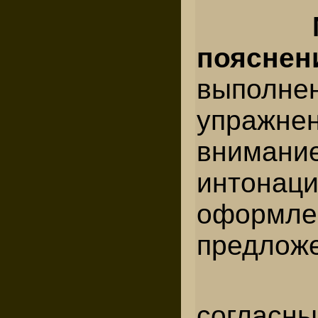
пояс
выполн
упражне
вним
интонац
оформле
предлож
согласн