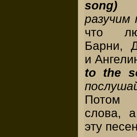
son
разучим
что лю
Барни, 
и Ангели
to the 
послуша
Потом 
слова, 
эту песен