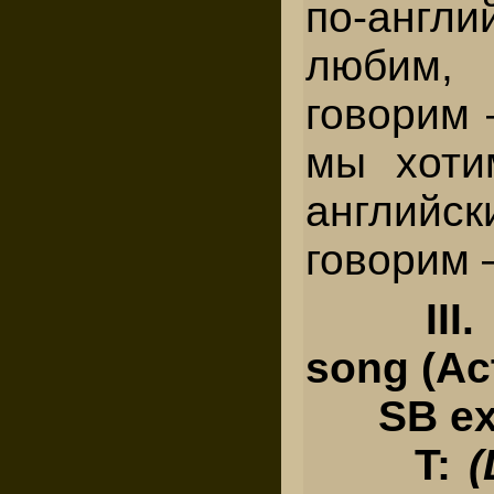
по-англ
любим,
говорим 
мы хоти
английс
говорим —
III
song (Act
SB ex.
T:
(