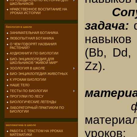
ПУТЕВОДИТЕЛЬ ПО ИСТОРИИ ДЛЯ
ШКОЛЬНИКОВ
Соп
НРАВСТВЕННОЕ ВОСПИТАНИЕ НА
УРОКАХ ИСТОРИИ
задача:
биология в школе
ЗАНИМАТЕЛЬНАЯ БОТАНИКА
навыков
ЛЮБОПЫТНАЯ БОТАНИКА
О ЧЕМ ГОВОРЯТ НАЗВАНИЯ
(Вb, Dd, 
РАСТЕНИЙ?
АУДИОКНИГИ ПО БИОЛОГИИ
БИО-ЭНЦИКЛОПЕДИЯ ДЛЯ
Zz).
ШКОЛЬНИКОВ "ЖИВОЙ МИР"
ЗООЛОГИЯ В ШКОЛЕ
БИО-ЭНЦИКЛОПЕДИЯ ЖИВОТНЫХ
К УРОКАМ БИОЛОГИИ
НАШЕ ТЕЛО
материа
ТЕСТЫ ПО БИОЛОГИИ
ПРОГУЛКИ ПО ЛЕСУ
БИОЛОГИЧЕСКИЕ ЛЕГЕНДЫ
ЛАБОРАТОРНЫЙ ПРАКТИКУМ ПО
БИОЛОГИИ
материа
математика в школе
уроков;
РАБОТА С ТЕКСТОМ НА УРОКАХ
МАТЕМАТИКИ