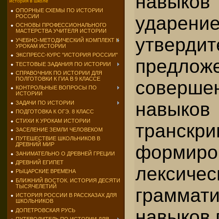
навыков
история в школе
ОПОРНЫЕ СХЕМЫ ПО ИСТОРИИ
ударени
РОССИИ
ОСНОВЫ ПРОФЕССИОНАЛЬНОГО
МАСТЕРСТВА УЧИТЕЛЯ ИСТОРИИ
утвердит
УЧЕБНО-МЕТОДИЧЕСКИЙ КОМПЛЕКТ К
УРОКАМ ИСТОРИИ
ЭКСПРЕСС-КУРС "ИСТОРИЯ РОССИИ"
предл
ТЕСТОВЫЕ ЗАДАНИЯ ПО ИСТОРИИ
СПРАВОЧНИК ПО ИСТОРИИ ДЛЯ
ПОЛГОТОВКИ К ГИА В 9 КЛАССЕ
соверше
КОНТРОЛЬНЫЕ ВОПРОСЫ ПО
ИСТОРИИ
навыко
ЗАДАЧИ ПО ИСТОРИИ
ПОДГОТОВКА К ОГЭ. 8 КЛАСС
СТИХИ К УРОКАМ ИСТОРИИ
транскри
ЗАСЕЛЕНИЕ ЗЕМЛИ ЧЕЛОВЕКОМ
ПУТЕШЕСТВИЕ ШКОЛЬНИКОВ В
ДРЕВНИЙ МИР
формиро
ЗАНИМАТЕЛЬНО О ДРЕВНЕЙ ГРЕЦИИ
ДРЕВНИЙ ЕГИПЕТ
лекси
РЫЦАРСКИЕ ВРЕМЕНА
БЛИЖНИЙ ВОСТОК. ИСТОРИЯ ДЕСЯТИ
ТЫСЯЧЕЛЕТИЙ
граммати
ИСТОРИЯ РОССИИ В РАССКАЗАХ ДЛЯ
ШКОЛЬНИКОВ
навыков 
ДОПЕТРОВСКАЯ РУСЬ