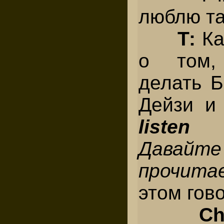
люблю та
Т:
Ка
о том,
делать Б
Дейзи и
listen
Давайте
прочита
этом гово
C