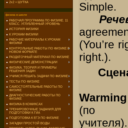
2х2 + ШУТКА
Simple.
Рече
физика в школе
РАБОЧАЯ ПРОГРАММА ПО ФИЗИКЕ. 11
КЛАСС. УГЛУБЛЕННЫЙ УРОВЕНЬ
agreemen
ИСТОРИЯ ФИЗИКИ
К УРОКАМ ФИЗИКИ
РАБОЧИЕ МАТЕРИАЛЫ К УРОКАМ
(You’re ri
ФИЗИКИ
КОНТРОЛЬНЫЕ РАБОТЫ ПО ФИЗИКЕ В
НОВОМ ФОРМАТЕ
right.).
РАЗДАТОЧНЫЙ МАТЕРИАЛ ПО ФИЗИКЕ
ФИЗИЧЕСКИЕ ДЕМОНСТРАЦИИ
ФИЗИКА. ТЕОРИЯ И ПРИМЕРЫ
Сцен
РЕШЕНИЯ ЗАДАЧ
УЧИМСЯ РЕШАТЬ ЗАДАЧИ ПО ФИЗИКЕ
I. G
ТЕСТЫ ПО ФИЗИКЕ
САМОСТОЯТЕЛЬНЫЕ РАБОТЫ ПО
ФИЗИКЕ
Warming 
ДИАГНОСТИЧЕСКИЕ РАБОТЫ ПО
ФИЗИКЕ
ФИЗИКА В КОМИКСАХ
(по у
ТРЕНИРОВОЧНЫЕ ЗАДАНИЯ ДЛЯ
ПОДГОТОВКИ К ГИА
ПОДГОТОВКА К ЕГЭ ПО ФИЗИКЕ
учителя).
ЗАГАДКИ ПРОСТОЙ ВОДЫ