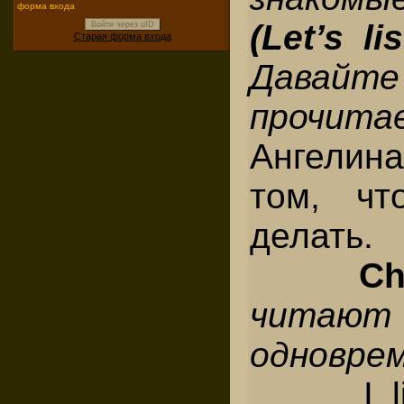
форма входа
(
Let’s li
Войти через uID
Старая форма входа
Давайте
проч
Ангелин
том, чт
делать.
Ch
читают
одноврем
I