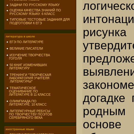
логическ
ЗАДАЧИ ПО РУССКОМУ ЯЗЫКУ
ОЦЕНКА КАЧЕСТВА ЗНАНИЙ ПО
РУССКОМУ ЯЗЫКУ. 6 КЛАСС
интонаци
ТИПОВЫЕ ТЕСТОВЫЕ ЗАДАНИЯ ДЛЯ
ПОДГОТОВКИ К ЕГЭ
рисунка
литература в школе
утвердит
ЕГЭ ПО ЛИТЕРАТУРЕ
ВЕЛИКИЕ ПИСАТЕЛИ
предл
ИЗУЧЕНИЕ ТВОРЧЕСТВА
ГОГОЛЯ
50 КНИГ ИЗМЕНИВШИХ
выявлен
ЛИТЕРАТУРУ
ТРЕНИНГИ "ТВОРЧЕСКАЯ
ЛАБОРАТОРИЯ УЧИТЕЛЯ
законом
ЛИТЕРАТУРЫ"
ТЕМАТИЧЕСКОЕ
ОЦЕНИВАНИЕ ПО
догадке 
ЛИТЕРАТУРЕ В 11 КЛАССЕ
ОЛИМПИАДА ПО
ЛИТЕРАТУРЕ. 10 КЛАСС
родным
ЛИТЕРАТУРНЫЕ РЕБУСЫ
ПО ТВОРЧЕСТВУ ПОЭТОВ
СЕРЕБРЯНОГО ВЕКА
основ
иностранные языки