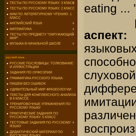
ТЕСТЫ ПО РУССКОМУ ЯЗЫКУ. 3 КЛАСС
eating ... 
ТЕСТЫ ПО РУССКОМУ ЯЗЫКУ. 2 КЛАСС
КИМ ПО ЛИТЕРАТУРНОМУ ЧТЕНИЮ. 1
КЛАСС
АНГЛИЙСКИЙ ЯЗЫК
МАТЕМАТИКА
аспе
ТЕСТЫ ПО ПРЕДМЕТУ "ОКРУЖАЮЩИЙ
МИР"
МУЗЫКА В НАЧАЛЬНОЙ ШКОЛЕ
языковы
спосо
русский язык
РУССКИЕ ПОСЛОВИЦЫ: ТОЛКОВАНИЕ
И ИЛЛЮСТРАЦИИ
слуховой
ЗАДАНИЯ ПО ОРФОЭПИИ
ГРАММАТИКА РУССКОГО ЯЗЫКА
ПИШЕМ БЕЗ ОШИБОК
диффер
УДИВИТЕЛЬНЫЙ МИР ФРАЗЕОЛОГИИ
ТЕКСТЫ ДЛЯ КОМПЛЕКСНОГО АНАЛИЗА
имит
В 9 КЛАССЕ
ТРЕНИРОВОЧНЫЕ УПРАЖНЕНИЯ ПО
РУССКОМУ ЯЗЫКУ
разл
ПРАКТИЧЕСКИЕ ЗАДАНИЯ ПО
РУССКОМУ ЯЗЫКУ. 5 КЛАСС
ТЕСТОВЫЕ ЗАДАНИЯ ПО РУССКОМУ
воспрои
ЯЗЫКУ
ДИДАКТИЧЕСКИЙ МАТЕРИАЛ ПО
РУССКОМУ ЯЗЫКУ