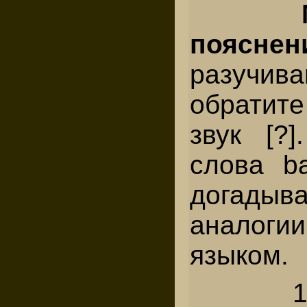
пояс
разучи
обратит
звук [?
слова ba
догад
аналог
языком.
1. Ba