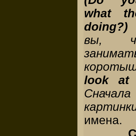
what th
doing?
вы, ч
занимат
корот
look at 
Сначала
картинк
имена.
Ch