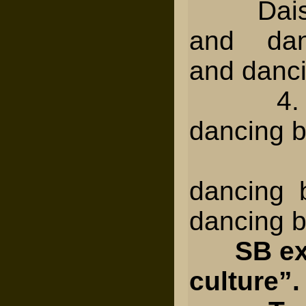
Daisy l
and dan
and danci
4. Ang
dancing b
Angel
dancing b
dancing ba
SB ex
culture”.