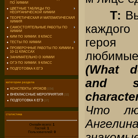
ПО ХИМИИ
ЦВЕТНЫЕ ТАБЛИЦЫ ПО
Т:
Вы
НЕОРГАНИЧЕСКОЙ ХИМИИ
ТЕОРЕТИЧЕСКАЯ И МАТЕМАТИЧЕСКАЯ
ХИМИЯ
каждого
САМОСТОЯТЕЛЬНЫЕ РАБОТЫ ПО
ХИМИИ
КИМ ПО ХИМИИ. 8 КЛАСС
героя
ТЕСТЫ ПО ХИМИИ
ПРОВЕРОЧНЫЕ РАБОТЫ ПО ХИМИИ в
любимы
10-11 КЛАССАХ
ЗАНИМАТЕЛЬНО О ХИМИИ
ОГЭ ПО ХИМИИ. 9 КЛАСС
(What d
ПОДГОТОВКА К ЕГЭ
and s
категории раздела
КОНСПЕКТЫ УРОКОВ
[154]
characte
ВНЕКЛАССНЫЕ МЕРОПРИЯТИЯ
[32]
ПОДГОТОВКА К ЕГЭ
[37]
Что лю
статистика
Ангели
Онлайн всего:
1
Гостей:
1
Пользователей:
0
знакомы