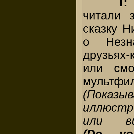
T:
читали 
сказку Н
о Незн
друзьях-
или смо
мультфи
(Показы
иллюстр
или вид
(
Do yo