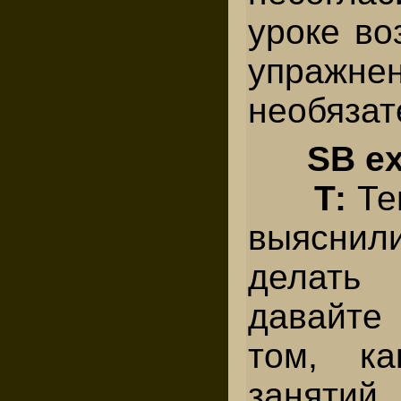
уроке во
упраж
необязат
SB ex.
Т:
Те
выяснил
делать
давайте
том, ка
заняти