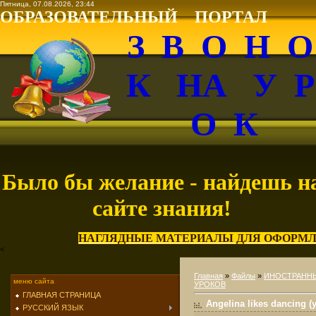
Пятница, 07.08.2026, 23:44
ОБРАЗОВАТЕЛЬНЫЙ ПОРТАЛ
З В О Н 
К НА У 
О К
Было бы желание - найдешь н
сайте знания!
НАГЛЯДНЫЕ МАТЕРИАЛЫ ДЛЯ ОФОРМЛ
<
Главная
»
Файлы
»
ИНОСТРАНН
меню сайта
УРОКОВ
ГЛАВНАЯ СТРАНИЦА
Angelina likes dancing (
РУССКИЙ ЯЗЫК