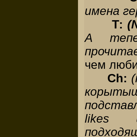
имена ге
Т:
(
А тепе
прочит
чем люби
Ch:
корытыш
подстав
likes
подходя