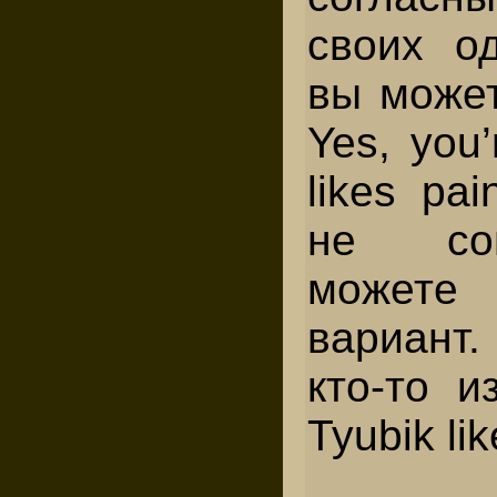
своих од
вы может
Yes, you’
likes pa
не со
можете
вариант
кто-то и
Tyubik li
В