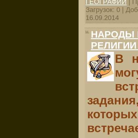
ГЕОГРАФИИ
| П
Загрузок: 0 | До
16.09.2014
НАРОДЫ 
РЕЛИГИИ
В н
мог
вст
задан
которы
встреча