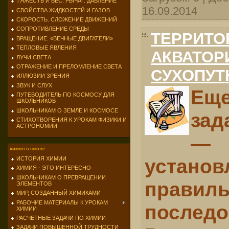
ТЯЖЕСТЬ И ВЕС. РЫЧАГ. ДАВЛЕНИЕ
16.09.2014
СВОЙСТВА ЖИДКОСТЕЙ И ГАЗОВ
СКОРОСТЬ. СЛОЖЕНИЕ ДВИЖЕНИЙ
СОПРОТИВЛЕНИЕ СРЕДЫ
ТЕРРИТО
ВРАЩЕНИЕ. «ВЕЧНЫЕ ДВИГАТЕЛИ»
ТЕПЛОВЫЕ ЯВЛЕНИЯ
АКВАТОР
ЛУЧИ СВЕТА
ОТРАЖЕНИЕ И ПРЕЛОМЛЕНИЕ СВЕТА
СУХОПУТ
ИЛЛЮЗИИ ЗРЕНИЯ
ЗВУК И СЛУХ
Ещ
ПУТЕВОДИТЕЛЬ ПО КОСМОСУ ДЛЯ
ШКОЛЬНИКОВ
ШКОЛЬНИКАМ О ЗЕМЛЕ И КОСМОСЕ
зад
СТИХОТВОРЕНИЯ К УРОКАМ ФИЗИКИ И
АСТРОНОМИИ
— 
химия в школе
установ
ИСТОРИЯ ХИМИИ
ХИМИЯ - ЭТО ИНТЕРЕСНО
ШКОЛЬНИКАМ О ПРЕВРАЩЕНИИ
правил
ЭЛЕМЕНТОВ
МИР, СОЗДАННЫЙ ХИМИКАМИ
РАБОЧИЕ МАТЕРИАЛЫ К УРОКАМ
последо
ХИМИИ
РАСЧЕТНЫЕ ЗАДАЧИ ПО ХИМИИ
ЗАДАЧИ ПОВЫШЕННОЙ ТРУДНОСТИ