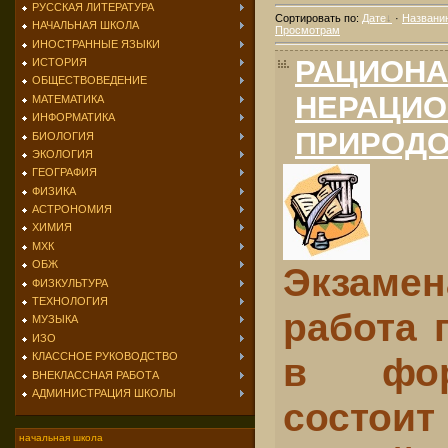
РУССКАЯ ЛИТЕРАТУРА
Сортировать по
:
Дате
·
Названи
НАЧАЛЬНАЯ ШКОЛА
Просмотрам
ИНОСТРАННЫЕ ЯЗЫКИ
РАЦИОНА
ИСТОРИЯ
ОБЩЕСТВОВЕДЕНИЕ
НЕРАЦИ
МАТЕМАТИКА
ИНФОРМАТИКА
ПРИРОД
БИОЛОГИЯ
ЭКОЛОГИЯ
ГЕОГРАФИЯ
ФИЗИКА
АСТРОНОМИЯ
ХИМИЯ
МХК
ОБЖ
Экзамен
ФИЗКУЛЬТУРА
ТЕХНОЛОГИЯ
работа 
МУЗЫКА
ИЗО
в фор
КЛАССНОЕ РУКОВОДСТВО
ВНЕКЛАССНАЯ РАБОТА
АДМИНИСТРАЦИЯ ШКОЛЫ
состо
начальная школа