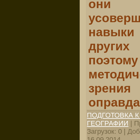
они 
усоверш
навыки
други
поэ
методич
зрени
оправд
ПОДГОТОВКА К
ГЕОГРАФИИ
| П
Загрузок: 0 | До
16.09.2014