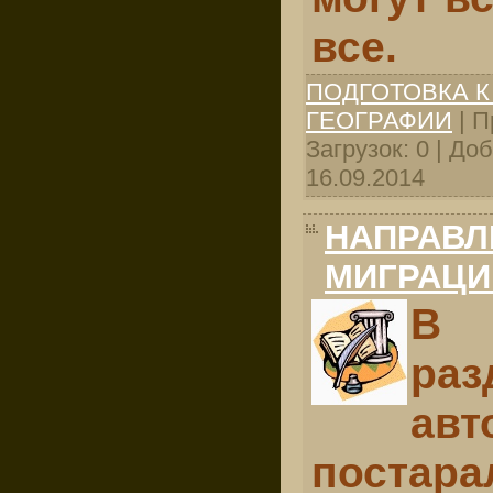
все.
ПОДГОТОВКА К
ГЕОГРАФИИ
| П
Загрузок: 0 | До
16.09.2014
НАПРАВЛ
МИГРАЦИ
В
ра
авт
постара