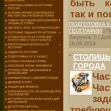
быть к
история в школе
ОПОРНЫЕ СХЕМЫ ПО ИСТОРИИ
РОССИИ
так и п
ОСНОВЫ ПРОФЕССИОНАЛЬНОГО
МАСТЕРСТВА УЧИТЕЛЯ ИСТОРИИ
УЧЕБНО-МЕТОДИЧЕСКИЙ КОМПЛЕКТ К
ПОДГОТОВКА К
УРОКАМ ИСТОРИИ
ЭКСПРЕСС-КУРС "ИСТОРИЯ РОССИИ"
ГЕОГРАФИИ
| П
ТЕСТОВЫЕ ЗАДАНИЯ ПО ИСТОРИИ
Загрузок: 0 | До
СПРАВОЧНИК ПО ИСТОРИИ ДЛЯ
ПОЛГОТОВКИ К ГИА В 9 КЛАССЕ
16.09.2014
КОНТРОЛЬНЫЕ ВОПРОСЫ ПО
ИСТОРИИ
ЗАДАЧИ ПО ИСТОРИИ
СТОЛИЦЫ
ПОДГОТОВКА К ОГЭ. 8 КЛАСС
СТИХИ К УРОКАМ ИСТОРИИ
ГОРОДА
ЗАСЕЛЕНИЕ ЗЕМЛИ ЧЕЛОВЕКОМ
ПУТЕШЕСТВИЕ ШКОЛЬНИКОВ В
Час
ДРЕВНИЙ МИР
ЗАНИМАТЕЛЬНО О ДРЕВНЕЙ ГРЕЦИИ
ДРЕВНИЙ ЕГИПЕТ
Час
РЫЦАРСКИЕ ВРЕМЕНА
БЛИЖНИЙ ВОСТОК. ИСТОРИЯ ДЕСЯТИ
ТЫСЯЧЕЛЕТИЙ
зад
ИСТОРИЯ РОССИИ В РАССКАЗАХ ДЛЯ
ШКОЛЬНИКОВ
требующ
ДОПЕТРОВСКАЯ РУСЬ