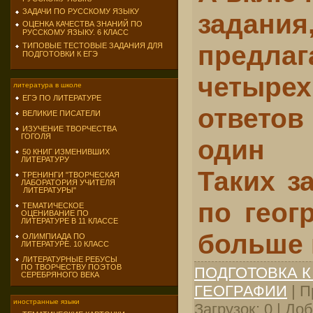
ЗАДАЧИ ПО РУССКОМУ ЯЗЫКУ
зада­ни
ОЦЕНКА КАЧЕСТВА ЗНАНИЙ ПО
РУССКОМУ ЯЗЫКУ. 6 КЛАСС
предл
ТИПОВЫЕ ТЕСТОВЫЕ ЗАДАНИЯ ДЛЯ
ПОДГОТОВКИ К ЕГЭ
четыре
литература в школе
ЕГЭ ПО ЛИТЕРАТУРЕ
ответ
ВЕЛИКИЕ ПИСАТЕЛИ
ИЗУЧЕНИЕ ТВОРЧЕСТВА
ГОГОЛЯ
один п
50 КНИГ ИЗМЕНИВШИХ
ЛИТЕРАТУРУ
Таких з
ТРЕНИНГИ "ТВОРЧЕСКАЯ
ЛАБОРАТОРИЯ УЧИТЕЛЯ
ЛИТЕРАТУРЫ"
по геог
ТЕМАТИЧЕСКОЕ
ОЦЕНИВАНИЕ ПО
ЛИТЕРАТУРЕ В 11 КЛАССЕ
больше 
ОЛИМПИАДА ПО
ЛИТЕРАТУРЕ. 10 КЛАСС
ЛИТЕРАТУРНЫЕ РЕБУСЫ
ПО ТВОРЧЕСТВУ ПОЭТОВ
ПОДГОТОВКА К
СЕРЕБРЯНОГО ВЕКА
ГЕОГРАФИИ
| П
иностранные языки
Загрузок: 0 | До