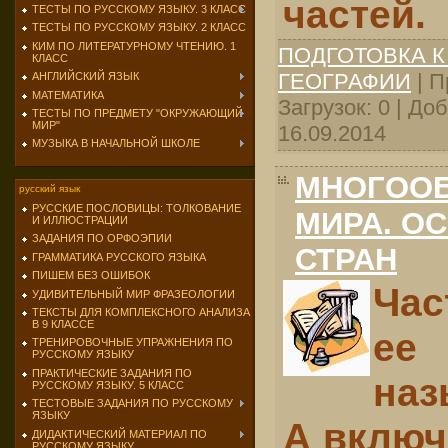
частей.
ТЕСТЫ ПО РУССКОМУ ЯЗЫКУ. 3 КЛАСС
ТЕСТЫ ПО РУССКОМУ ЯЗЫКУ. 2 КЛАСС
КИМ ПО ЛИТЕРАТУРНОМУ ЧТЕНИЮ. 1
ПОДГОТОВКА К
КЛАСС
ГЕОГРАФИИ
| П
АНГЛИЙСКИЙ ЯЗЫК
МАТЕМАТИКА
Загрузок: 0 | До
ТЕСТЫ ПО ПРЕДМЕТУ "ОКРУЖАЮЩИЙ
МИР"
16.09.2014
МУЗЫКА В НАЧАЛЬНОЙ ШКОЛЕ
МНОГООБ
русский язык
РУССКИЕ ПОСЛОВИЦЫ: ТОЛКОВАНИЕ
МИРА. О
И ИЛЛЮСТРАЦИИ
ЗАДАНИЯ ПО ОРФОЭПИИ
СТРАН
ГРАММАТИКА РУССКОГО ЯЗЫКА
ПИШЕМ БЕЗ ОШИБОК
Час
УДИВИТЕЛЬНЫЙ МИР ФРАЗЕОЛОГИИ
ТЕКСТЫ ДЛЯ КОМПЛЕКСНОГО АНАЛИЗА
В 9 КЛАССЕ
е
ТРЕНИРОВОЧНЫЕ УПРАЖНЕНИЯ ПО
РУССКОМУ ЯЗЫКУ
ПРАКТИЧЕСКИЕ ЗАДАНИЯ ПО
наз
РУССКОМУ ЯЗЫКУ. 5 КЛАСС
ТЕСТОВЫЕ ЗАДАНИЯ ПО РУССКОМУ
ЯЗЫКУ
А включ
ДИДАКТИЧЕСКИЙ МАТЕРИАЛ ПО
РУССКОМУ ЯЗЫКУ