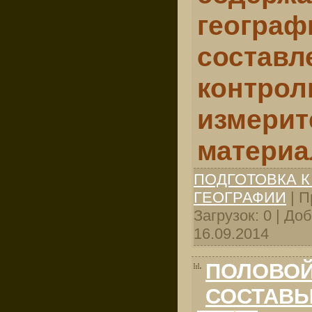
геогр
составл
контро
измерит
материа
ПОДГОТОВКА К
ГЕОГРАФИИ
| П
Загрузок: 0 | До
16.09.2014
ПОЛОВОЙ
СОСТАВЫ