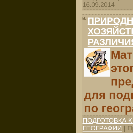
16.09.2014
ПРИРОДН
ХОЗЯЙСТ
РАЗЛИЧИ
Мат
это
пре
для под
по геог
ПОДГОТОВКА К
ГЕОГРАФИИ
| П