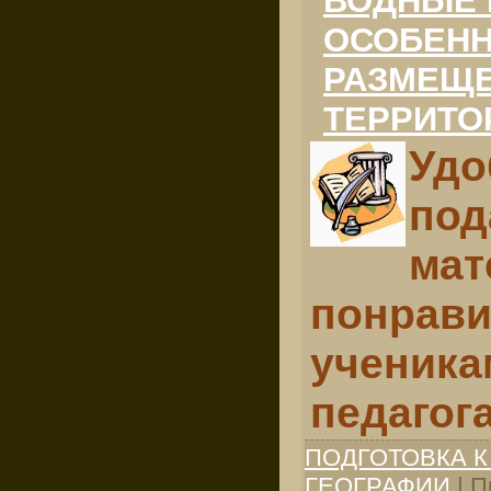
ВОДНЫЕ 
ОСОБЕНН
РАЗМЕЩЕ
ТЕРРИТО
Удо
под
мат
понрави
ученикам
педагог
ПОДГОТОВКА К
ГЕОГРАФИИ
| П