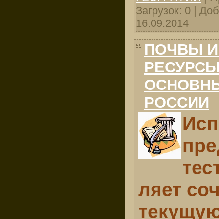
Загрузок: 0 | До
16.09.2014
ПОЧВЫ И
РЕСУРСЫ
ОСНОВНЫ
РОССИИ
Исп
пре
тес
ляет со
текущу