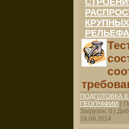
СТРОЕНИ
РАСПРОС
КРУПНЫХ
РЕЛЬЕФА
Тес
сос
соо
требова
ПОДГОТОВКА К
ГЕОГРАФИИ
| П
Загрузок: 0 | До
16.09.2014