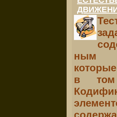
ЕСТЕСТВ
ДВИЖЕНИ
Тес
зад
сод
ным 
которые
в том
Кодифи
элемен­
содер