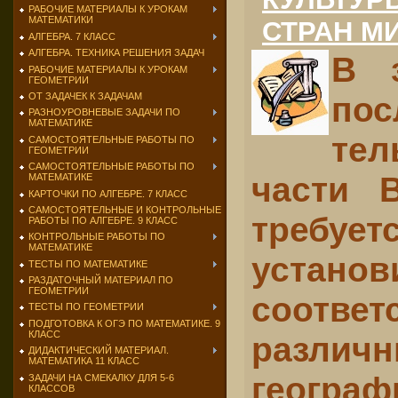
РАБОЧИЕ МАТЕРИАЛЫ К УРОКАМ
МАТЕМАТИКИ
СТРАН М
АЛГЕБРА. 7 КЛАСС
АЛГЕБРА. ТЕХНИКА РЕШЕНИЯ ЗАДАЧ
В 
РАБОЧИЕ МАТЕРИАЛЫ К УРОКАМ
ГЕОМЕТРИИ
пос
ОТ ЗАДАЧЕК К ЗАДАЧАМ
РАЗНОУРОВНЕВЫЕ ЗАДАЧИ ПО
МАТЕМАТИКЕ
те
САМОСТОЯТЕЛЬНЫЕ РАБОТЫ ПО
ГЕОМЕТРИИ
САМОСТОЯТЕЛЬНЫЕ РАБОТЫ ПО
части В
МАТЕМАТИКЕ
КАРТОЧКИ ПО АЛГЕБРЕ. 7 КЛАСС
САМОСТОЯТЕЛЬНЫЕ И КОНТРОЛЬНЫЕ
требует
РАБОТЫ ПО АЛГЕБРЕ. 9 КЛАСС
КОНТРОЛЬНЫЕ РАБОТЫ ПО
МАТЕМАТИКЕ
установ
ТЕСТЫ ПО МАТЕМАТИКЕ
РАЗДАТОЧНЫЙ МАТЕРИАЛ ПО
ГЕОМЕТРИИ
соответ
ТЕСТЫ ПО ГЕОМЕТРИИ
ПОДГОТОВКА К ОГЭ ПО МАТЕМАТИКЕ. 9
КЛАСС
различн
ДИДАКТИЧЕСКИЙ МАТЕРИАЛ.
МАТЕМАТИКА 11 КЛАСС
географ
ЗАДАЧИ НА СМЕКАЛКУ ДЛЯ 5-6
КЛАССОВ