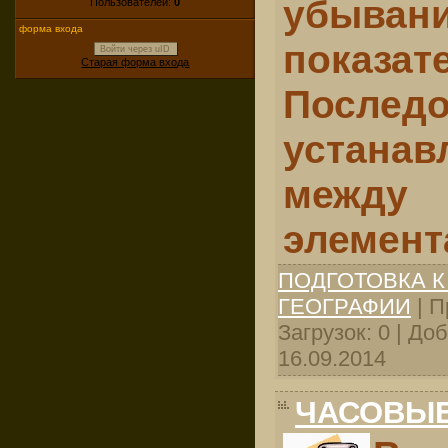
убы­ван
Пользователей:
0
форма входа
показате
Войти через uID
Старая форма входа
Последо
устанав
между
элемент
ПОДГОТОВКА К
ГЕОГРАФИИ
| П
Загрузок: 0 | До
16.09.2014
ЧАСОВЫЕ