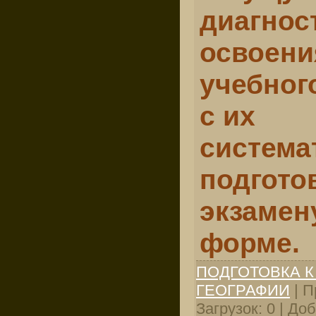
диагнос
освоени
учебног
с их
система
подгото
экзамен
форме.
ПОДГОТОВКА К
ГЕОГРАФИИ
| П
Загрузок: 0 | До