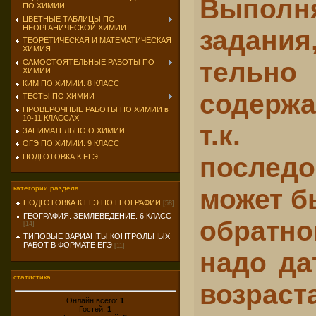
Выпо
ПО ХИМИИ
ЦВЕТНЫЕ ТАБЛИЦЫ ПО
НЕОРГАНИЧЕСКОЙ ХИМИИ
задания
ТЕОРЕТИЧЕСКАЯ И МАТЕМАТИЧЕСКАЯ
ХИМИЯ
тельн
САМОСТОЯТЕЛЬНЫЕ РАБОТЫ ПО
ХИМИИ
КИМ ПО ХИМИИ. 8 КЛАСС
содержа
ТЕСТЫ ПО ХИМИИ
ПРОВЕРОЧНЫЕ РАБОТЫ ПО ХИМИИ в
10-11 КЛАССАХ
т.к.
ЗАНИМАТЕЛЬНО О ХИМИИ
ОГЭ ПО ХИМИИ. 9 КЛАСС
последо
ПОДГОТОВКА К ЕГЭ
может б
категории раздела
ПОДГОТОВКА К ЕГЭ ПО ГЕОГРАФИИ
[58]
ГЕОГРАФИЯ. ЗЕМЛЕВЕДЕНИЕ. 6 КЛАСС
обратно
[14]
ТИПОВЫЕ ВАРИАНТЫ КОНТРОЛЬНЫХ
РАБОТ В ФОРМАТЕ ЕГЭ
[11]
надо да
статистика
возра
Онлайн всего:
1
Гостей:
1