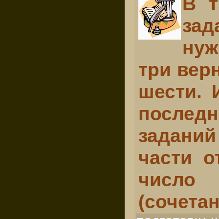
В т
зад
ну
три вер
шести. 
после
задан
части о
число
(сочетан