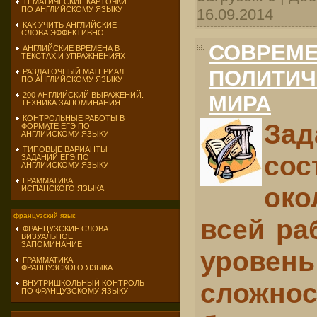
ТЕМАТИЧЕСКИЕ КАРТОЧКИ
ПО АНГЛИЙСКОМУ ЯЗЫКУ
16.09.2014
КАК УЧИТЬ АНГЛИЙСКИЕ
СЛОВА ЭФФЕКТИВНО
СОВРЕМ
АНГЛИЙСКИЕ ВРЕМЕНА В
ТЕКСТАХ И УПРАЖНЕНИЯХ
ПОЛИТИЧ
РАЗДАТОЧНЫЙ МАТЕРИАЛ
ПО АНГЛИЙСКОМУ ЯЗЫКУ
200 АНГЛИЙСКИЙ ВЫРАЖЕНИЙ.
МИРА
ТЕХНИКА ЗАПОМИНАНИЯ
КОНТРОЛЬНЫЕ РАБОТЫ В
Зад
ФОРМАТЕ ЕГЭ ПО
АНГЛИЙСКОМУ ЯЗЫКУ
ТИПОВЫЕ ВАРИАНТЫ
сос
ЗАДАНИЙ ЕГЭ ПО
АНГЛИЙСКОМУ ЯЗЫКУ
ГРАММАТИКА
ок
ИСПАНСКОГО ЯЗЫКА
французский язык
всей ра
ФРАНЦУЗСКИЕ СЛОВА.
ВИЗУАЛЬНОЕ
ЗАПОМИНАНИЕ
уро
ГРАММАТИКА
ФРАНЦУЗСКОГО ЯЗЫКА
сложно
ВНУТРИШКОЛЬНЫЙ КОНТРОЛЬ
ПО ФРАНЦУЗСКОМУ ЯЗЫКУ