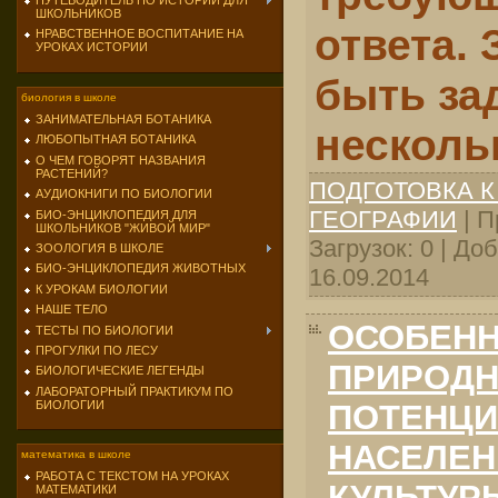
ПУТЕВОДИТЕЛЬ ПО ИСТОРИИ ДЛЯ
ШКОЛЬНИКОВ
ответа. 
НРАВСТВЕННОЕ ВОСПИТАНИЕ НА
УРОКАХ ИСТОРИИ
быть за
биология в школе
ЗАНИМАТЕЛЬНАЯ БОТАНИКА
несколь
ЛЮБОПЫТНАЯ БОТАНИКА
О ЧЕМ ГОВОРЯТ НАЗВАНИЯ
РАСТЕНИЙ?
ПОДГОТОВКА К
АУДИОКНИГИ ПО БИОЛОГИИ
ГЕОГРАФИИ
| П
БИО-ЭНЦИКЛОПЕДИЯ ДЛЯ
ШКОЛЬНИКОВ "ЖИВОЙ МИР"
Загрузок: 0 | До
ЗООЛОГИЯ В ШКОЛЕ
БИО-ЭНЦИКЛОПЕДИЯ ЖИВОТНЫХ
16.09.2014
К УРОКАМ БИОЛОГИИ
НАШЕ ТЕЛО
ОСОБЕН
ТЕСТЫ ПО БИОЛОГИИ
ПРОГУЛКИ ПО ЛЕСУ
ПРИРОДН
БИОЛОГИЧЕСКИЕ ЛЕГЕНДЫ
ЛАБОРАТОРНЫЙ ПРАКТИКУМ ПО
БИОЛОГИИ
ПОТЕНЦИ
НАСЕЛЕН
математика в школе
РАБОТА С ТЕКСТОМ НА УРОКАХ
КУЛЬТУР
МАТЕМАТИКИ