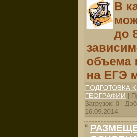
В к
мож
до 
зависим
объема 
на ЕГЭ 
ПОДГОТОВКА К
ГЕОГРАФИИ
| П
Загрузок: 0 | До
16.09.2014
РАЗМЕЩЕ