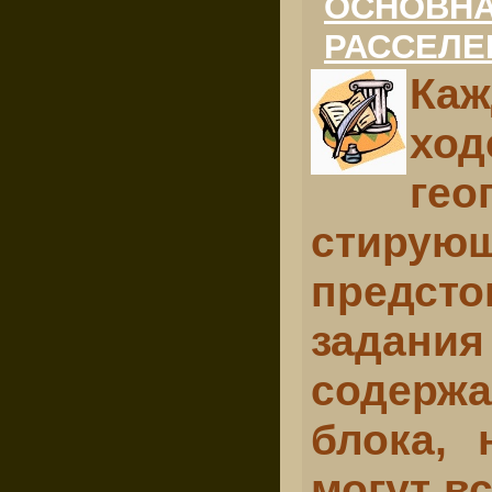
ОСНОВНА
РАССЕЛЕ
Ка
хо
ге
стирую
предст
задания
содержа
блока, 
могут в