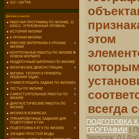
2х2 + ШУТКА
объек
физика в школе
призн
РАБОЧАЯ ПРОГРАММА ПО ФИЗИКЕ. 11
КЛАСС. УГЛУБЛЕННЫЙ УРОВЕНЬ
ИСТОРИЯ ФИЗИКИ
этом 
К УРОКАМ ФИЗИКИ
РАБОЧИЕ МАТЕРИАЛЫ К УРОКАМ
ФИЗИКИ
элемен
КОНТРОЛЬНЫЕ РАБОТЫ ПО ФИЗИКЕ В
НОВОМ ФОРМАТЕ
РАЗДАТОЧНЫЙ МАТЕРИАЛ ПО ФИЗИКЕ
котор
ФИЗИЧЕСКИЕ ДЕМОНСТРАЦИИ
ФИЗИКА. ТЕОРИЯ И ПРИМЕРЫ
установ
РЕШЕНИЯ ЗАДАЧ
УЧИМСЯ РЕШАТЬ ЗАДАЧИ ПО ФИЗИКЕ
ТЕСТЫ ПО ФИЗИКЕ
соотве
САМОСТОЯТЕЛЬНЫЕ РАБОТЫ ПО
ФИЗИКЕ
ДИАГНОСТИЧЕСКИЕ РАБОТЫ ПО
всегда 
ФИЗИКЕ
ФИЗИКА В КОМИКСАХ
ТРЕНИРОВОЧНЫЕ ЗАДАНИЯ ДЛЯ
ПОДГОТОВКА К
ПОДГОТОВКИ К ГИА
ГЕОГРАФИИ
| П
ПОДГОТОВКА К ЕГЭ ПО ФИЗИКЕ
ЗАГАДКИ ПРОСТОЙ ВОДЫ
Загрузок: 0 | До