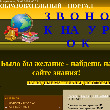
Воскресенье, 09.08.2026, 06:33
ОБРАЗОВАТЕЛЬНЫЙ ПОРТАЛ
З В О Н 
К НА У 
О К
Было бы желание - найдешь н
сайте знания!
НАГЛЯДНЫЕ МАТЕРИАЛЫ ДЛЯ ОФОРМЛ
<
Главная
»
Файлы
»
ГЕОГРАФИЯ
»
меню сайта
ГЕОГРАФИИ
ГЛАВНАЯ СТРАНИЦА
В категории материалов
:
58
РУССКИЙ ЯЗЫК
Показано материалов
:
31-58