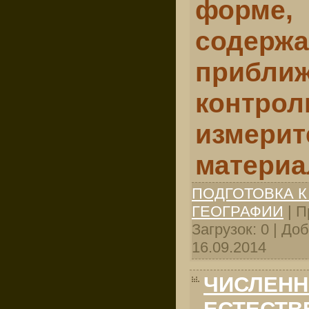
форме
содерж
приб
контро
измери
материа
ПОДГОТОВКА К
ГЕОГРАФИИ
| П
Загрузок: 0 | До
16.09.2014
ЧИСЛЕНН