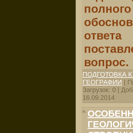
пол
обоснов
отв
постав
вопрос.
ПОДГОТОВКА К
ГЕОГРАФИИ
| П
Загрузок: 0 | До
16.09.2014
ОСОБЕН
ГЕОЛОГИ