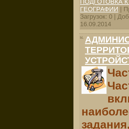
ПОДГОТОВКА К
ГЕОГРАФИИ
| П
Загрузок: 0 | До
16.09.2014
АДМИНИС
ТЕРРИТО
УСТРОЙС
Ча
Ч
вкл
наибол
задания