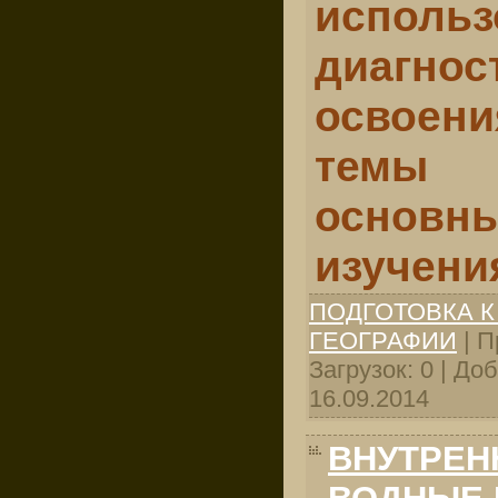
исполь
диагнос
освое
темы
основны
изучени
ПОДГОТОВКА К
ГЕОГРАФИИ
| П
Загрузок: 0 | До
16.09.2014
ВНУТРЕН