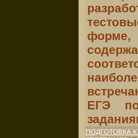
разрабо
тестовы
фор­м
содерж
соответ
наибо
встре
ЕГЭ по
задания
ПОДГОТОВКА К