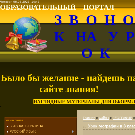
Четверг, 06.08.2026, 14:47
ОБРАЗОВАТЕЛЬНЫЙ ПОРТАЛ
З В О Н 
К НА У 
О К
Было бы желание - найдешь н
сайте знания!
НАГЛЯДНЫЕ МАТЕРИАЛЫ ДЛЯ ОФОРМЛ
<
Главная
»
Файлы
»
ГЕОГРАФИЯ
меню сайта
Урок географии в 8 кла
ГЛАВНАЯ СТРАНИЦА
РУССКИЙ ЯЗЫК