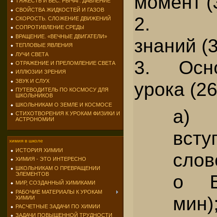
момент (
ТЯЖЕСТЬ И ВЕС. РЫЧАГ. ДАВЛЕНИЕ
СВОЙСТВА ЖИДКОСТЕЙ И ГАЗОВ
2. Ак
СКОРОСТЬ. СЛОЖЕНИЕ ДВИЖЕНИЙ
СОПРОТИВЛЕНИЕ СРЕДЫ
ВРАЩЕНИЕ. «ВЕЧНЫЕ ДВИГАТЕЛИ»
знаний (3
ТЕПЛОВЫЕ ЯВЛЕНИЯ
ЛУЧИ СВЕТА
3. Осн
ОТРАЖЕНИЕ И ПРЕЛОМЛЕНИЕ СВЕТА
ИЛЛЮЗИИ ЗРЕНИЯ
ЗВУК И СЛУХ
урока (26
ПУТЕВОДИТЕЛЬ ПО КОСМОСУ ДЛЯ
ШКОЛЬНИКОВ
ШКОЛЬНИКАМ О ЗЕМЛЕ И КОСМОСЕ
а)
СТИХОТВОРЕНИЯ К УРОКАМ ФИЗИКИ И
АСТРОНОМИИ
всту
химия в школе
ИСТОРИЯ ХИМИИ
слов
ХИМИЯ - ЭТО ИНТЕРЕСНО
ШКОЛЬНИКАМ О ПРЕВРАЩЕНИИ
о В
ЭЛЕМЕНТОВ
МИР, СОЗДАННЫЙ ХИМИКАМИ
РАБОЧИЕ МАТЕРИАЛЫ К УРОКАМ
мин)
ХИМИИ
РАСЧЕТНЫЕ ЗАДАЧИ ПО ХИМИИ
ЗАДАЧИ ПОВЫШЕННОЙ ТРУДНОСТИ