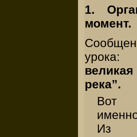
1. Орга
момент.
Сообщ
урока
велик
река”.
Вот 
именно
Из 