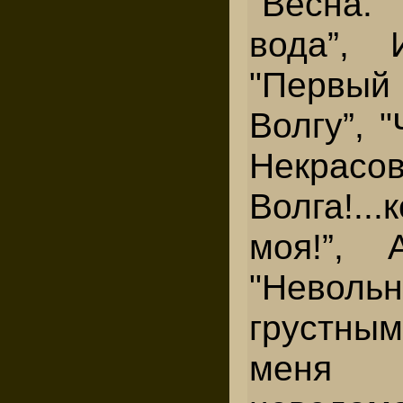
"Весн
вода”, 
"Первый
Волгу”, "
Некр
Волга!..
моя!”, 
"Невол
грустн
меня