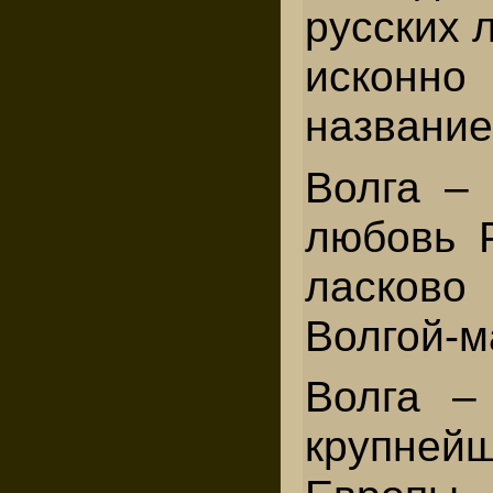
русских 
искон
название
Волга –
любовь 
ласково
Волгой-м
Волга –
крупн