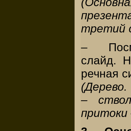
(Основна
презент
третий с
– Пос
слайд. 
речная с
(Дерево.
– ствол
притоки 