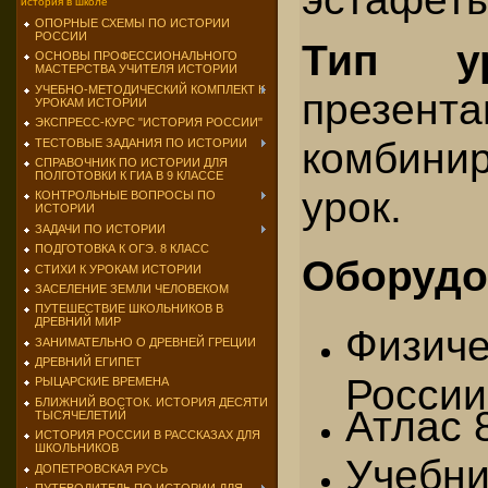
история в школе
ОПОРНЫЕ СХЕМЫ ПО ИСТОРИИ
РОССИИ
Тип ур
ОСНОВЫ ПРОФЕССИОНАЛЬНОГО
МАСТЕРСТВА УЧИТЕЛЯ ИСТОРИИ
УЧЕБНО-МЕТОДИЧЕСКИЙ КОМПЛЕКТ К
презента
УРОКАМ ИСТОРИИ
ЭКСПРЕСС-КУРС "ИСТОРИЯ РОССИИ"
комбини
ТЕСТОВЫЕ ЗАДАНИЯ ПО ИСТОРИИ
СПРАВОЧНИК ПО ИСТОРИИ ДЛЯ
ПОЛГОТОВКИ К ГИА В 9 КЛАССЕ
урок.
КОНТРОЛЬНЫЕ ВОПРОСЫ ПО
ИСТОРИИ
ЗАДАЧИ ПО ИСТОРИИ
ПОДГОТОВКА К ОГЭ. 8 КЛАСС
Оборудо
СТИХИ К УРОКАМ ИСТОРИИ
ЗАСЕЛЕНИЕ ЗЕМЛИ ЧЕЛОВЕКОМ
ПУТЕШЕСТВИЕ ШКОЛЬНИКОВ В
ДРЕВНИЙ МИР
Физич
ЗАНИМАТЕЛЬНО О ДРЕВНЕЙ ГРЕЦИИ
ДРЕВНИЙ ЕГИПЕТ
России
РЫЦАРСКИЕ ВРЕМЕНА
БЛИЖНИЙ ВОСТОК. ИСТОРИЯ ДЕСЯТИ
Атлас 
ТЫСЯЧЕЛЕТИЙ
ИСТОРИЯ РОССИИ В РАССКАЗАХ ДЛЯ
ШКОЛЬНИКОВ
Учеб
ДОПЕТРОВСКАЯ РУСЬ