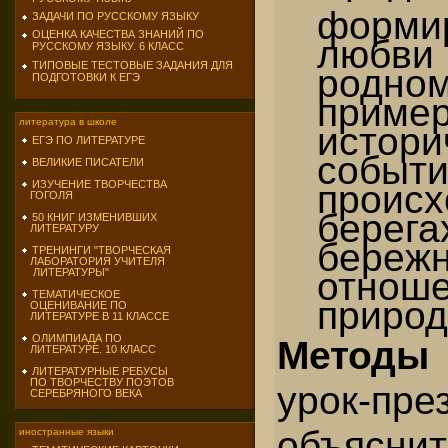
форми
ЗАДАЧИ ПО РУССКОМУ ЯЗЫКУ
ОЦЕНКА КАЧЕСТВА ЗНАНИЙ ПО
любви
РУССКОМУ ЯЗЫКУ. 6 КЛАСС
ТИПОВЫЕ ТЕСТОВЫЕ ЗАДАНИЯ ДЛЯ
родно
ПОДГОТОВКИ К ЕГЭ
приме
литература в школе
истори
ЕГЭ ПО ЛИТЕРАТУРЕ
событи
ВЕЛИКИЕ ПИСАТЕЛИ
проис
ИЗУЧЕНИЕ ТВОРЧЕСТВА
ГОГОЛЯ
берега
50 КНИГ ИЗМЕНИВШИХ
ЛИТЕРАТУРУ
береж
ТРЕНИНГИ "ТВОРЧЕСКАЯ
ЛАБОРАТОРИЯ УЧИТЕЛЯ
отн
ЛИТЕРАТУРЫ"
ТЕМАТИЧЕСКОЕ
природ
ОЦЕНИВАНИЕ ПО
ЛИТЕРАТУРЕ В 11 КЛАССЕ
ОЛИМПИАДА ПО
Метод
ЛИТЕРАТУРЕ. 10 КЛАСС
ЛИТЕРАТУРНЫЕ РЕБУСЫ
ПО ТВОРЧЕСТВУ ПОЭТОВ
урок-пре
СЕРЕБРЯНОГО ВЕКА
объяснит
иностранные языки