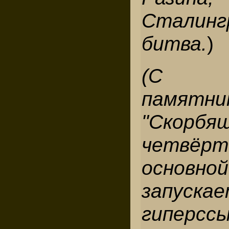
Сталинг
битва.
)
(С фо
памятни
"Скорб
четвёр
основно
запуска
гиперсс