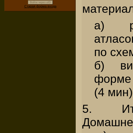
Войти через uID
материал
Старая форма входа
а) р
атласо
по схем
б) ви
форме
(4 мин)
5. Ит
Домашне