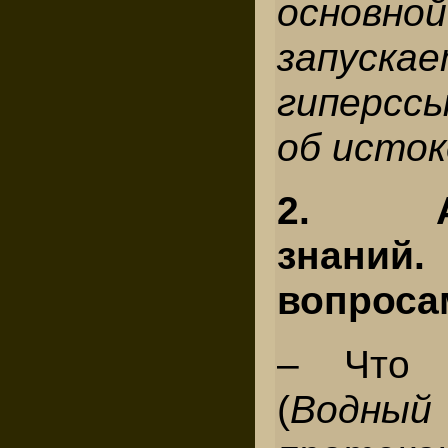
основно
запуска
гиперсс
об исток
2. Ак
знаний
вопроса
– Что 
(
Водн