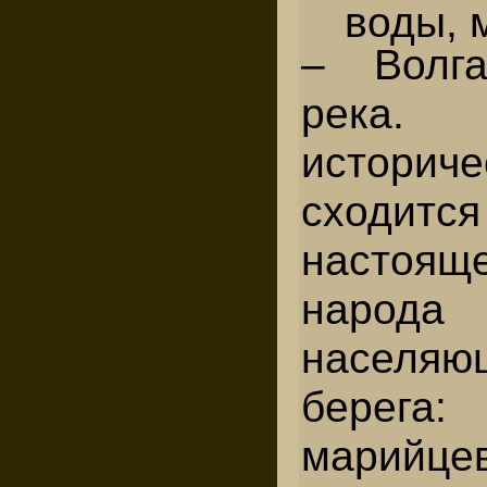
воды, 
– Волг
река.
истори
сходитс
настоящ
народа
населяю
берега:
марийц