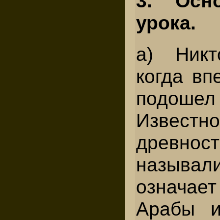
3. Осн
урока.
а) Никт
когда вп
подоше
Известно
древ
называл
означае
Арабы и