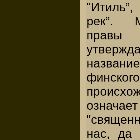
"Итиль”,
рек”. 
правы с
утверж
назван
финского
проис
означае
"священ
нас, да