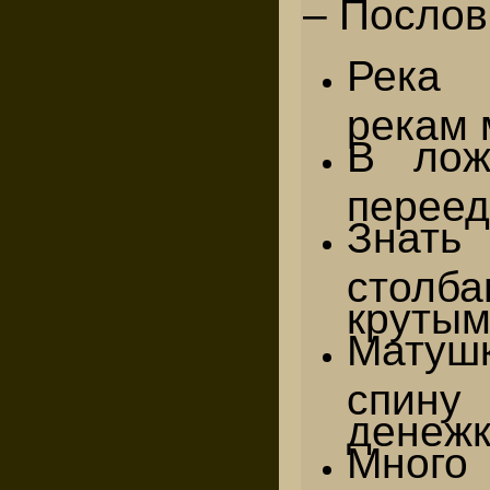
– Послов
Река 
рекам 
В лож
переед
Знать
столба
крутым
Мату
спину
денежк
Мног