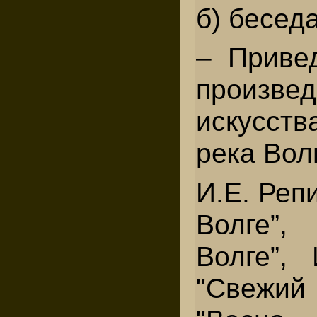
б) беседа
– Приве
произве
искусств
река Вол
И.Е. Реп
Волге”
Волге”,
"Свежий 