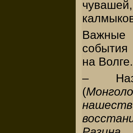
чувашей
калмыков
Важные 
события
на Волге.
– Наз
(
Монгол
нашеств
восста
Разина,