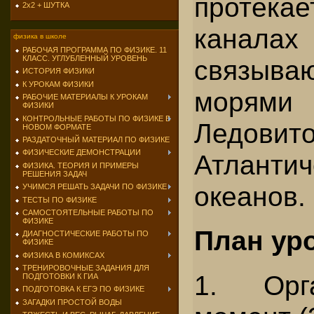
протек
2х2 + ШУТКА
канал
физика в школе
РАБОЧАЯ ПРОГРАММА ПО ФИЗИКЕ. 11
КЛАСС. УГЛУБЛЕННЫЙ УРОВЕНЬ
связыв
ИСТОРИЯ ФИЗИКИ
К УРОКАМ ФИЗИКИ
морями
РАБОЧИЕ МАТЕРИАЛЫ К УРОКАМ
ФИЗИКИ
КОНТРОЛЬНЫЕ РАБОТЫ ПО ФИЗИКЕ В
Ледо
НОВОМ ФОРМАТЕ
РАЗДАТОЧНЫЙ МАТЕРИАЛ ПО ФИЗИКЕ
ФИЗИЧЕСКИЕ ДЕМОНСТРАЦИИ
Атлантич
ФИЗИКА. ТЕОРИЯ И ПРИМЕРЫ
РЕШЕНИЯ ЗАДАЧ
океанов.
УЧИМСЯ РЕШАТЬ ЗАДАЧИ ПО ФИЗИКЕ
ТЕСТЫ ПО ФИЗИКЕ
САМОСТОЯТЕЛЬНЫЕ РАБОТЫ ПО
ФИЗИКЕ
План ур
ДИАГНОСТИЧЕСКИЕ РАБОТЫ ПО
ФИЗИКЕ
ФИЗИКА В КОМИКСАХ
ТРЕНИРОВОЧНЫЕ ЗАДАНИЯ ДЛЯ
1. Орга
ПОДГОТОВКИ К ГИА
ПОДГОТОВКА К ЕГЭ ПО ФИЗИКЕ
ЗАГАДКИ ПРОСТОЙ ВОДЫ