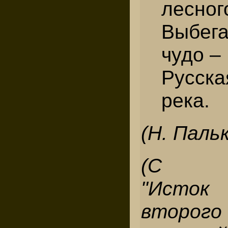
лесног
Выбег
чудо –
Русск
река.
(Н. Паль
(С фо
"Исто
второ