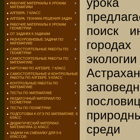
урока
РАБОЧИЕ МАТЕРИАЛЫ К УРОКАМ
МАТЕМАТИКИ
предлаг
АЛГЕБРА. 7 КЛАСС
АЛГЕБРА. ТЕХНИКА РЕШЕНИЯ ЗАДАЧ
РАБОЧИЕ МАТЕРИАЛЫ К УРОКАМ
поиск и
ГЕОМЕТРИИ
ОТ ЗАДАЧЕК К ЗАДАЧАМ
РАЗНОУРОВНЕВЫЕ ЗАДАЧИ ПО
города
МАТЕМАТИКЕ
САМОСТОЯТЕЛЬНЫЕ РАБОТЫ ПО
ГЕОМЕТРИИ
эколо
САМОСТОЯТЕЛЬНЫЕ РАБОТЫ ПО
МАТЕМАТИКЕ
Астраха
КАРТОЧКИ ПО АЛГЕБРЕ. 7 КЛАСС
САМОСТОЯТЕЛЬНЫЕ И КОНТРОЛЬНЫЕ
РАБОТЫ ПО АЛГЕБРЕ. 9 КЛАСС
заповед
КОНТРОЛЬНЫЕ РАБОТЫ ПО
МАТЕМАТИКЕ
ТЕСТЫ ПО МАТЕМАТИКЕ
послови
РАЗДАТОЧНЫЙ МАТЕРИАЛ ПО
ГЕОМЕТРИИ
ТЕСТЫ ПО ГЕОМЕТРИИ
природ
ПОДГОТОВКА К ОГЭ ПО МАТЕМАТИКЕ. 9
КЛАСС
ДИДАКТИЧЕСКИЙ МАТЕРИАЛ.
среди
МАТЕМАТИКА 11 КЛАСС
ЗАДАЧИ НА СМЕКАЛКУ ДЛЯ 5-6
КЛАССОВ