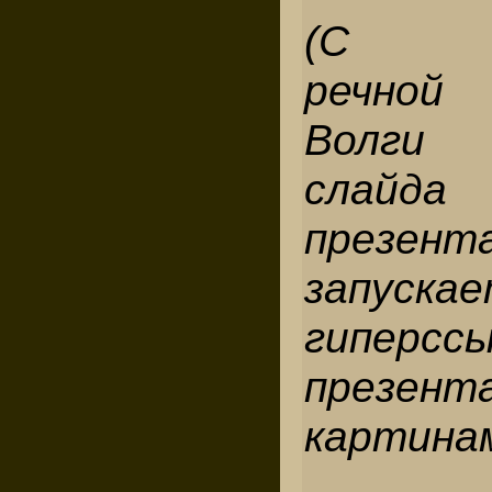
(С фо
речно
Волги
слайд
презент
запуска
гипер
презе
картинам