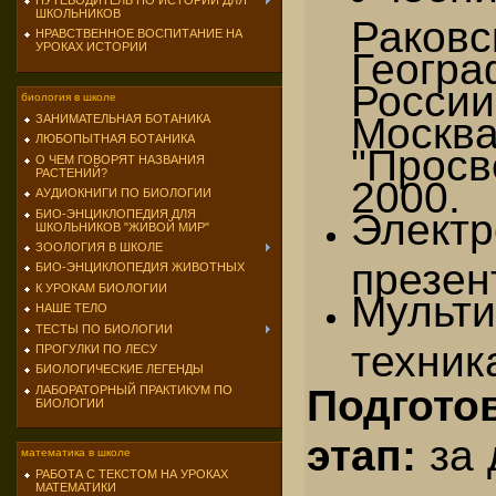
ПУТЕВОДИТЕЛЬ ПО ИСТОРИИ ДЛЯ
ШКОЛЬНИКОВ
Раковс
НРАВСТВЕННОЕ ВОСПИТАНИЕ НА
УРОКАХ ИСТОРИИ
Геогра
Росси
биология в школе
Москв
ЗАНИМАТЕЛЬНАЯ БОТАНИКА
ЛЮБОПЫТНАЯ БОТАНИКА
"Просв
О ЧЕМ ГОВОРЯТ НАЗВАНИЯ
РАСТЕНИЙ?
2000.
АУДИОКНИГИ ПО БИОЛОГИИ
Электр
БИО-ЭНЦИКЛОПЕДИЯ ДЛЯ
ШКОЛЬНИКОВ "ЖИВОЙ МИР"
ЗООЛОГИЯ В ШКОЛЕ
презен
БИО-ЭНЦИКЛОПЕДИЯ ЖИВОТНЫХ
К УРОКАМ БИОЛОГИИ
Мульт
НАШЕ ТЕЛО
ТЕСТЫ ПО БИОЛОГИИ
техник
ПРОГУЛКИ ПО ЛЕСУ
БИОЛОГИЧЕСКИЕ ЛЕГЕНДЫ
Подгото
ЛАБОРАТОРНЫЙ ПРАКТИКУМ ПО
БИОЛОГИИ
этап:
за 
математика в школе
РАБОТА С ТЕКСТОМ НА УРОКАХ
МАТЕМАТИКИ