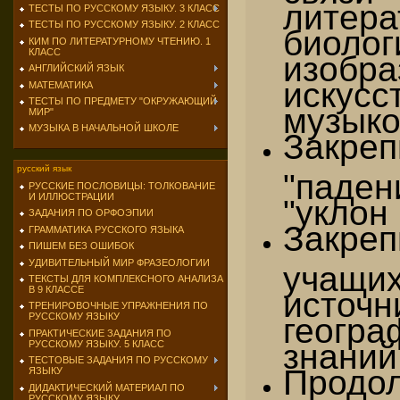
литера
ТЕСТЫ ПО РУССКОМУ ЯЗЫКУ. 3 КЛАСС
ТЕСТЫ ПО РУССКОМУ ЯЗЫКУ. 2 КЛАСС
биолог
КИМ ПО ЛИТЕРАТУРНОМУ ЧТЕНИЮ. 1
КЛАСС
изобра
АНГЛИЙСКИЙ ЯЗЫК
иску
МАТЕМАТИКА
ТЕСТЫ ПО ПРЕДМЕТУ "ОКРУЖАЮЩИЙ
музыко
МИР"
МУЗЫКА В НАЧАЛЬНОЙ ШКОЛЕ
Закре
русский язык
"паде
РУССКИЕ ПОСЛОВИЦЫ: ТОЛКОВАНИЕ
И ИЛЛЮСТРАЦИИ
"уклон 
ЗАДАНИЯ ПО ОРФОЭПИИ
Закре
ГРАММАТИКА РУССКОГО ЯЗЫКА
ПИШЕМ БЕЗ ОШИБОК
УДИВИТЕЛЬНЫЙ МИР ФРАЗЕОЛОГИИ
учащих
ТЕКСТЫ ДЛЯ КОМПЛЕКСНОГО АНАЛИЗА
В 9 КЛАССЕ
источн
ТРЕНИРОВОЧНЫЕ УПРАЖНЕНИЯ ПО
геогра
РУССКОМУ ЯЗЫКУ
ПРАКТИЧЕСКИЕ ЗАДАНИЯ ПО
знаний
РУССКОМУ ЯЗЫКУ. 5 КЛАСС
ТЕСТОВЫЕ ЗАДАНИЯ ПО РУССКОМУ
Продо
ЯЗЫКУ
ДИДАКТИЧЕСКИЙ МАТЕРИАЛ ПО
РУССКОМУ ЯЗЫКУ