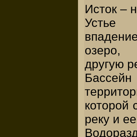
Исток – 
Устье
впадение
озеро,
другую ре
Бассе
террито
которой 
реку и ее
Водораз