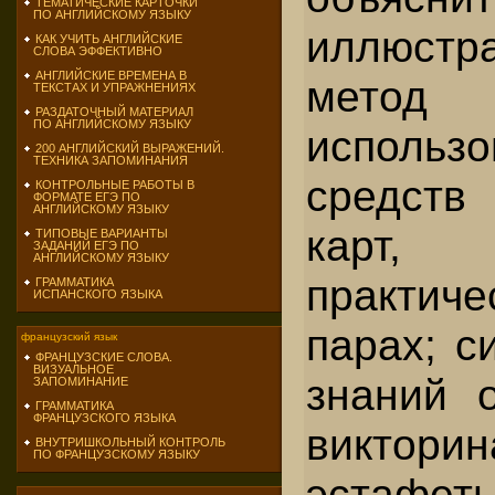
ТЕМАТИЧЕСКИЕ КАРТОЧКИ
ПО АНГЛИЙСКОМУ ЯЗЫКУ
иллюстр
КАК УЧИТЬ АНГЛИЙСКИЕ
СЛОВА ЭФФЕКТИВНО
АНГЛИЙСКИЕ ВРЕМЕНА В
ме
ТЕКСТАХ И УПРАЖНЕНИЯХ
РАЗДАТОЧНЫЙ МАТЕРИАЛ
ПО АНГЛИЙСКОМУ ЯЗЫКУ
использ
200 АНГЛИЙСКИЙ ВЫРАЖЕНИЙ.
ТЕХНИКА ЗАПОМИНАНИЯ
средств
КОНТРОЛЬНЫЕ РАБОТЫ В
ФОРМАТЕ ЕГЭ ПО
АНГЛИЙСКОМУ ЯЗЫКУ
карт,
ТИПОВЫЕ ВАРИАНТЫ
ЗАДАНИЙ ЕГЭ ПО
АНГЛИЙСКОМУ ЯЗЫКУ
практиче
ГРАММАТИКА
ИСПАНСКОГО ЯЗЫКА
парах; с
французский язык
ФРАНЦУЗСКИЕ СЛОВА.
ВИЗУАЛЬНОЕ
знаний 
ЗАПОМИНАНИЕ
ГРАММАТИКА
ФРАНЦУЗСКОГО ЯЗЫКА
виктор
ВНУТРИШКОЛЬНЫЙ КОНТРОЛЬ
ПО ФРАНЦУЗСКОМУ ЯЗЫКУ
эстафеты