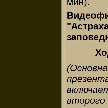
мин).
Видеоф
"Астрах
заповед
Хо
(Основна
презент
включ
второго 