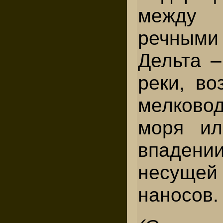
между
речными 
Дельта 
реки, в
мелково
моря ил
впаде
несущ
наносов.