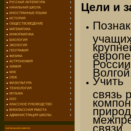
РУССКАЯ ЛИТЕРАТУРА
Цели и з
НАЧАЛЬНАЯ ШКОЛА
ИНОСТРАННЫЕ ЯЗЫКИ
ИСТОРИЯ
Познак
ОБЩЕСТВОВЕДЕНИЕ
МАТЕМАТИКА
учащих
ИНФОРМАТИКА
БИОЛОГИЯ
круп
ЭКОЛОГИЯ
ГЕОГРАФИЯ
европ
ФИЗИКА
Росс
АСТРОНОМИЯ
ХИМИЯ
Волгой
МХК
Учит
ОБЖ
ФИЗКУЛЬТУРА
ТЕХНОЛОГИЯ
связь 
МУЗЫКА
компо
ИЗО
КЛАССНОЕ РУКОВОДСТВО
природ
ВНЕКЛАССНАЯ РАБОТА
АДМИНИСТРАЦИЯ ШКОЛЫ
межпр
связи
начальная школа