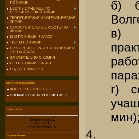
б) 
ПО ХИМИИ
ЦВЕТНЫЕ ТАБЛИЦЫ ПО
НЕОРГАНИЧЕСКОЙ ХИМИИ
Волг
ТЕОРЕТИЧЕСКАЯ И МАТЕМАТИЧЕСКАЯ
ХИМИЯ
САМОСТОЯТЕЛЬНЫЕ РАБОТЫ ПО
в)
ХИМИИ
КИМ ПО ХИМИИ. 8 КЛАСС
прак
ТЕСТЫ ПО ХИМИИ
ПРОВЕРОЧНЫЕ РАБОТЫ ПО ХИМИИ в
10-11 КЛАССАХ
ра
ЗАНИМАТЕЛЬНО О ХИМИИ
ОГЭ ПО ХИМИИ. 9 КЛАСС
ПОДГОТОВКА К ЕГЭ
пара
категории раздела
г) с
КОНСПЕКТЫ УРОКОВ
[59]
ВНЕКЛАССНЫЕ МЕРОПРИЯТИЯ
[41]
учащ
статистика
мин)
Онлайн всего:
1
Гостей:
1
Пользователей:
0
4. О
форма входа