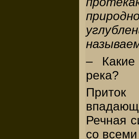
проте
природн
углублен
называем
– Какие
река?
Приток
впадающи
Речная с
со всеми