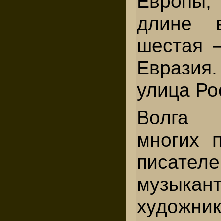
Европы
длине 
шестая 
Евразия
улица Ро
Волга 
многих 
писател
музыкант
художник