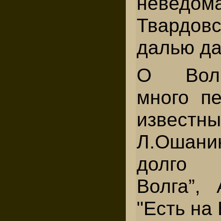
неведома
Твард
далью да
О Вол
много п
извест
Л.Ошани
долго 
Волга”,
"Есть на 