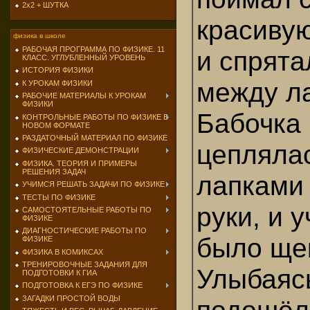
2х2 + ШУТКА
красивую
физика в школе
РАБОЧАЯ ПРОГРАММА ПО ФИЗИКЕ. 11
и спрята
КЛАСС. УГЛУБЛЕННЫЙ УРОВЕНЬ
ИСТОРИЯ ФИЗИКИ
между л
К УРОКАМ ФИЗИКИ
РАБОЧИЕ МАТЕРИАЛЫ К УРОКАМ
ФИЗИКИ
Бабочка
КОНТРОЛЬНЫЕ РАБОТЫ ПО ФИЗИКЕ В
НОВОМ ФОРМАТЕ
РАЗДАТОЧНЫЙ МАТЕРИАЛ ПО ФИЗИКЕ
цепляла
ФИЗИЧЕСКИЕ ДЕМОНСТРАЦИИ
ФИЗИКА. ТЕОРИЯ И ПРИМЕРЫ
РЕШЕНИЯ ЗАДАЧ
лапками 
УЧИМСЯ РЕШАТЬ ЗАДАЧИ ПО ФИЗИКЕ
ТЕСТЫ ПО ФИЗИКЕ
руки, и 
САМОСТОЯТЕЛЬНЫЕ РАБОТЫ ПО
ФИЗИКЕ
ДИАГНОСТИЧЕСКИЕ РАБОТЫ ПО
было ще
ФИЗИКЕ
ФИЗИКА В КОМИКСАХ
ТРЕНИРОВОЧНЫЕ ЗАДАНИЯ ДЛЯ
Улыбаясь
ПОДГОТОВКИ К ГИА
ПОДГОТОВКА К ЕГЭ ПО ФИЗИКЕ
ЗАГАДКИ ПРОСТОЙ ВОДЫ