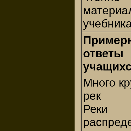
материа
учебника
Пример
ответы
учащихс
Много к
рек
Реки
распред