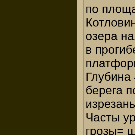
по площ
Котловин
озера на
в прогиб
платфор
Глубина 
берега п
изрезаны
Часты у
грозы= 