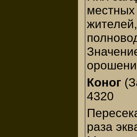
местных
жителей,
полново
Значени
орошени
Коног
(З
4320
Пересек
раза экв