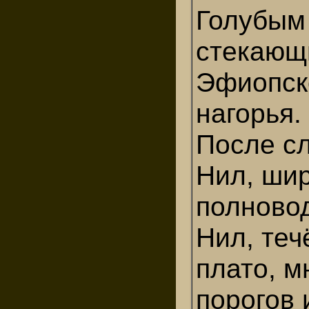
Голубым
стекающ
Эфиопск
нагорья.
После сл
Нил, шир
полново
Нил, теч
плато, м
порогов 