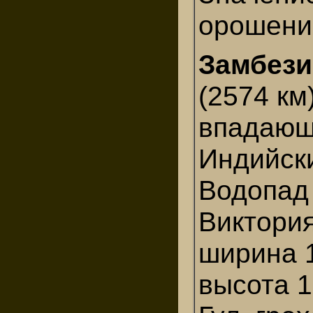
орошени
Замбези
(2574 км
впадающ
Индийски
Водопад
Виктория
ширина 
высота 1