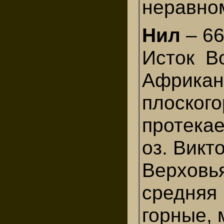
неравно
Нил
– 66
Исток В
Африкан
плоского
протекае
оз. Викт
Верховь
средняя
горные, 