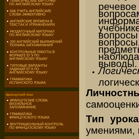
ТЕМАТИЧЕСКИЕ КАРТОЧКИ
речево
ПО АНГЛИЙСКОМУ ЯЗЫКУ
вопро
КАК УЧИТЬ АНГЛИЙСКИЕ
СЛОВА ЭФФЕКТИВНО
информа
АНГЛИЙСКИЕ ВРЕМЕНА В
учебник
ТЕКСТАХ И УПРАЖНЕНИЯХ
вопросы
РАЗДАТОЧНЫЙ МАТЕРИАЛ
ПО АНГЛИЙСКОМУ ЯЗЫКУ
вопрос
200 АНГЛИЙСКИЙ ВЫРАЖЕНИЙ.
ТЕХНИКА ЗАПОМИНАНИЯ
предмет
КОНТРОЛЬНЫЕ РАБОТЫ В
наблюда
ФОРМАТЕ ЕГЭ ПО
АНГЛИЙСКОМУ ЯЗЫКУ
выводы.
ТИПОВЫЕ ВАРИАНТЫ
Логиче
ЗАДАНИЙ ЕГЭ ПО
АНГЛИЙСКОМУ ЯЗЫКУ
логичес
ГРАММАТИКА
ИСПАНСКОГО ЯЗЫКА
Личностны
французский язык
ФРАНЦУЗСКИЕ СЛОВА.
самооценки
ВИЗУАЛЬНОЕ
ЗАПОМИНАНИЕ
ГРАММАТИКА
Тип урок
ФРАНЦУЗСКОГО ЯЗЫКА
ВНУТРИШКОЛЬНЫЙ КОНТРОЛЬ
умениями,
ПО ФРАНЦУЗСКОМУ ЯЗЫКУ