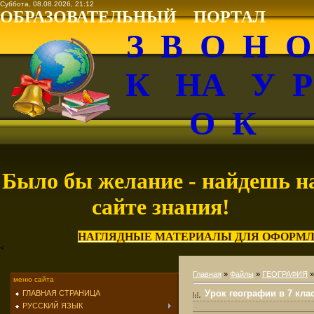
Суббота, 08.08.2026, 21:12
ОБРАЗОВАТЕЛЬНЫЙ ПОРТАЛ
З В О Н 
К НА У 
О К
Было бы желание - найдешь н
сайте знания!
НАГЛЯДНЫЕ МАТЕРИАЛЫ ДЛЯ ОФОРМЛ
<
Главная
»
Файлы
»
ГЕОГРАФИЯ
меню сайта
Урок географии в 7 кл
ГЛАВНАЯ СТРАНИЦА
РУССКИЙ ЯЗЫК