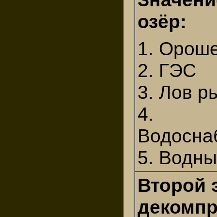
озёр:
1. Орош
2. ГЭС
3. Лов р
4.
Водосна
5. Водны
Второй 
декомпр