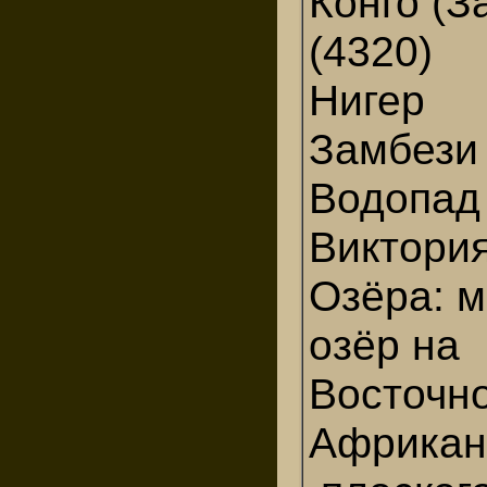
Конго (З
(4320)
Нигер
Замбе
Водопад
Виктория
Озёра: м
озёр на
Восточно
Африкан