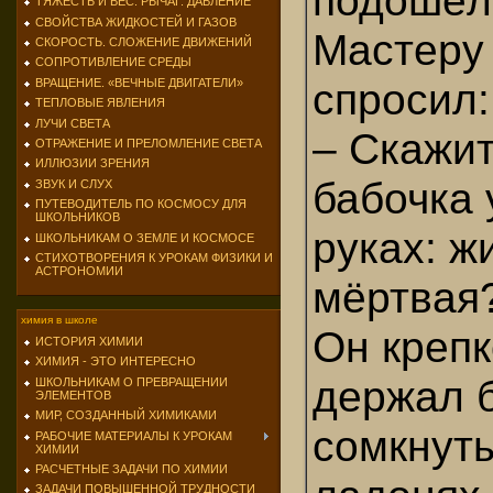
подошёл
ТЯЖЕСТЬ И ВЕС. РЫЧАГ. ДАВЛЕНИЕ
СВОЙСТВА ЖИДКОСТЕЙ И ГАЗОВ
Мастеру
СКОРОСТЬ. СЛОЖЕНИЕ ДВИЖЕНИЙ
СОПРОТИВЛЕНИЕ СРЕДЫ
спросил:
ВРАЩЕНИЕ. «ВЕЧНЫЕ ДВИГАТЕЛИ»
ТЕПЛОВЫЕ ЯВЛЕНИЯ
ЛУЧИ СВЕТА
– Скажит
ОТРАЖЕНИЕ И ПРЕЛОМЛЕНИЕ СВЕТА
ИЛЛЮЗИИ ЗРЕНИЯ
бабочка 
ЗВУК И СЛУХ
ПУТЕВОДИТЕЛЬ ПО КОСМОСУ ДЛЯ
ШКОЛЬНИКОВ
руках: ж
ШКОЛЬНИКАМ О ЗЕМЛЕ И КОСМОСЕ
СТИХОТВОРЕНИЯ К УРОКАМ ФИЗИКИ И
АСТРОНОМИИ
мёртвая
химия в школе
Он крепк
ИСТОРИЯ ХИМИИ
ХИМИЯ - ЭТО ИНТЕРЕСНО
держал б
ШКОЛЬНИКАМ О ПРЕВРАЩЕНИИ
ЭЛЕМЕНТОВ
МИР, СОЗДАННЫЙ ХИМИКАМИ
сомкнут
РАБОЧИЕ МАТЕРИАЛЫ К УРОКАМ
ХИМИИ
РАСЧЕТНЫЕ ЗАДАЧИ ПО ХИМИИ
ЗАДАЧИ ПОВЫШЕННОЙ ТРУДНОСТИ