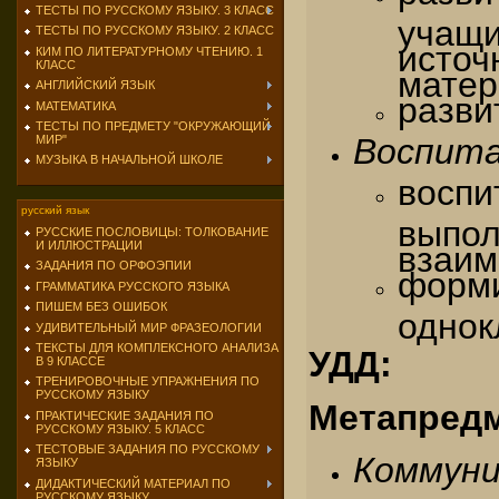
ТЕСТЫ ПО РУССКОМУ ЯЗЫКУ. 3 КЛАСС
учащ
ТЕСТЫ ПО РУССКОМУ ЯЗЫКУ. 2 КЛАСС
ист
КИМ ПО ЛИТЕРАТУРНОМУ ЧТЕНИЮ. 1
КЛАСС
матер
АНГЛИЙСКИЙ ЯЗЫК
разви
МАТЕМАТИКА
ТЕСТЫ ПО ПРЕДМЕТУ "ОКРУЖАЮЩИЙ
Воспит
МИР"
МУЗЫКА В НАЧАЛЬНОЙ ШКОЛЕ
воспи
русский язык
вып
РУССКИЕ ПОСЛОВИЦЫ: ТОЛКОВАНИЕ
И ИЛЛЮСТРАЦИИ
взаим
ЗАДАНИЯ ПО ОРФОЭПИИ
форм
ГРАММАТИКА РУССКОГО ЯЗЫКА
ПИШЕМ БЕЗ ОШИБОК
однок
УДИВИТЕЛЬНЫЙ МИР ФРАЗЕОЛОГИИ
ТЕКСТЫ ДЛЯ КОМПЛЕКСНОГО АНАЛИЗА
УДД:
В 9 КЛАССЕ
ТРЕНИРОВОЧНЫЕ УПРАЖНЕНИЯ ПО
РУССКОМУ ЯЗЫКУ
Метапред
ПРАКТИЧЕСКИЕ ЗАДАНИЯ ПО
РУССКОМУ ЯЗЫКУ. 5 КЛАСС
ТЕСТОВЫЕ ЗАДАНИЯ ПО РУССКОМУ
Коммуни
ЯЗЫКУ
ДИДАКТИЧЕСКИЙ МАТЕРИАЛ ПО
РУССКОМУ ЯЗЫКУ