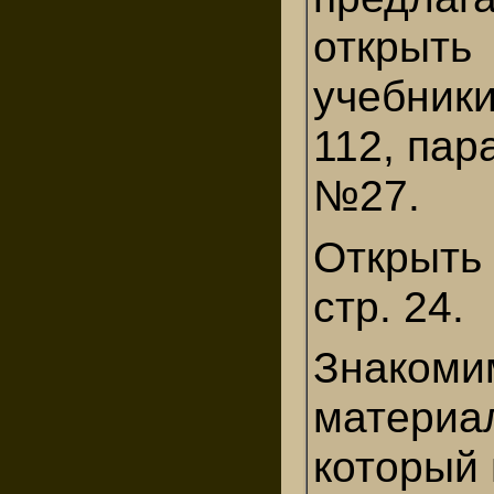
открыть
учебники
112, пар
№27.
Открыть
стр. 24.
Знакоми
материа
который