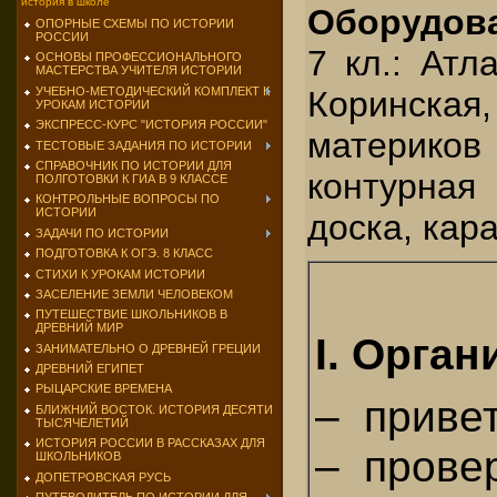
история в школе
Оборудов
ОПОРНЫЕ СХЕМЫ ПО ИСТОРИИ
РОССИИ
7 кл.: Атл
ОСНОВЫ ПРОФЕССИОНАЛЬНОГО
МАСТЕРСТВА УЧИТЕЛЯ ИСТОРИИ
УЧЕБНО-МЕТОДИЧЕСКИЙ КОМПЛЕКТ К
Коринская,
УРОКАМ ИСТОРИИ
ЭКСПРЕСС-КУРС "ИСТОРИЯ РОССИИ"
материков
ТЕСТОВЫЕ ЗАДАНИЯ ПО ИСТОРИИ
СПРАВОЧНИК ПО ИСТОРИИ ДЛЯ
контурная
ПОЛГОТОВКИ К ГИА В 9 КЛАССЕ
КОНТРОЛЬНЫЕ ВОПРОСЫ ПО
ИСТОРИИ
доска, кар
ЗАДАЧИ ПО ИСТОРИИ
ПОДГОТОВКА К ОГЭ. 8 КЛАСС
СТИХИ К УРОКАМ ИСТОРИИ
ЗАСЕЛЕНИЕ ЗЕМЛИ ЧЕЛОВЕКОМ
ПУТЕШЕСТВИЕ ШКОЛЬНИКОВ В
ДРЕВНИЙ МИР
I.
Орган
ЗАНИМАТЕЛЬНО О ДРЕВНЕЙ ГРЕЦИИ
ДРЕВНИЙ ЕГИПЕТ
РЫЦАРСКИЕ ВРЕМЕНА
– приве
БЛИЖНИЙ ВОСТОК. ИСТОРИЯ ДЕСЯТИ
ТЫСЯЧЕЛЕТИЙ
ИСТОРИЯ РОССИИ В РАССКАЗАХ ДЛЯ
– провер
ШКОЛЬНИКОВ
ДОПЕТРОВСКАЯ РУСЬ