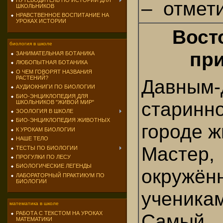
ПУТЕВОДИТЕЛЬ ПО ИСТОРИИ ДЛЯ
– отмет
ШКОЛЬНИКОВ
НРАВСТВЕННОЕ ВОСПИТАНИЕ НА
УРОКАХ ИСТОРИИ
Вост
биология в школе
пр
ЗАНИМАТЕЛЬНАЯ БОТАНИКА
ЛЮБОПЫТНАЯ БОТАНИКА
О ЧЕМ ГОВОРЯТ НАЗВАНИЯ
РАСТЕНИЙ?
Давным-
АУДИОКНИГИ ПО БИОЛОГИИ
БИО-ЭНЦИКЛОПЕДИЯ ДЛЯ
старинн
ШКОЛЬНИКОВ "ЖИВОЙ МИР"
ЗООЛОГИЯ В ШКОЛЕ
БИО-ЭНЦИКЛОПЕДИЯ ЖИВОТНЫХ
городе ж
К УРОКАМ БИОЛОГИИ
НАШЕ ТЕЛО
Мастер,
ТЕСТЫ ПО БИОЛОГИИ
ПРОГУЛКИ ПО ЛЕСУ
БИОЛОГИЧЕСКИЕ ЛЕГЕНДЫ
окружён
ЛАБОРАТОРНЫЙ ПРАКТИКУМ ПО
БИОЛОГИИ
ученика
математика в школе
РАБОТА С ТЕКСТОМ НА УРОКАХ
Самый
МАТЕМАТИКИ