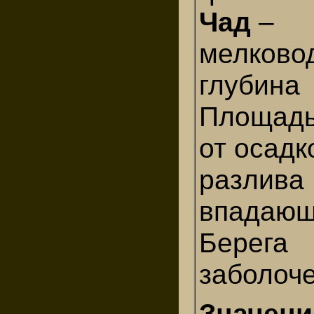
Чад
–
мелково
глубина 
Площадь
от осадк
разлива
впадающ
Берега
заболоч
Значени