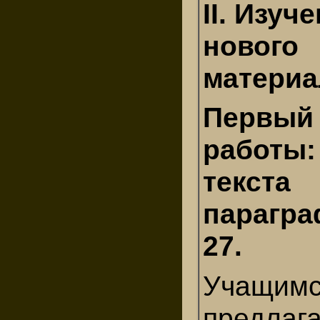
II. Изуч
нового
материа
Первый 
работы:
текста
парагр
27.
Учащим
предлаг