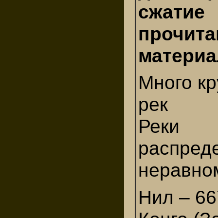
сжатие
прочита
материа
Много к
рек
Реки
распред
неравно
Нил – 66