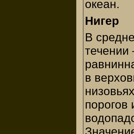
океан.
Нигер
В средн
течении 
равнинна
в верхов
низовья
порогов 
водопад
Значени