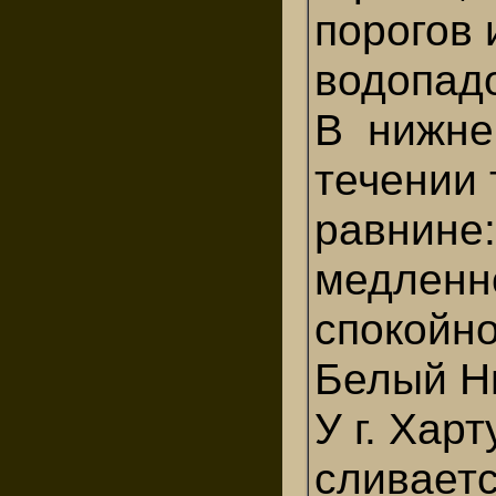
порогов 
водопад
В нижн
течении 
равнине:
медленн
спокойно
Белый Н
У г. Хар
сливаетс