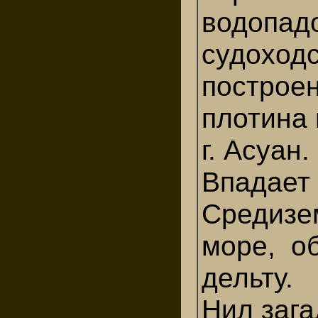
водопад
судоход
построе
плотина
г. Асуан.
Впадает
Средизе
море, о
дельту.
Нил зага