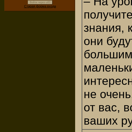
– На уро
Войти через uID
Старая форма входа
получит
знания, 
они буду
большим
маленьк
интерес
не очень
от вас, в
ваших ру