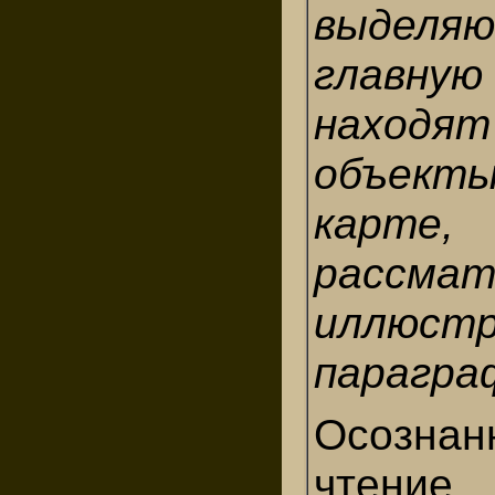
выделя
главную
находят
объекты
карте,
рассма
иллюстр
парагра
Осознан
чтение