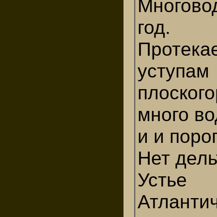
Многово
год.
Протекае
уступам
плоског
много в
и и поро
Нет дель
Устье
Атланти