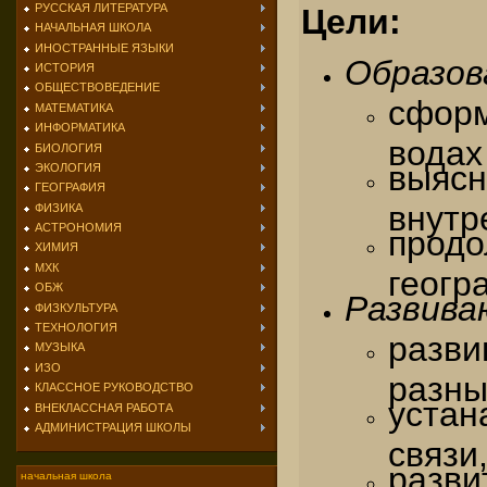
РУССКАЯ ЛИТЕРАТУРА
Цели:
НАЧАЛЬНАЯ ШКОЛА
ИНОСТРАННЫЕ ЯЗЫКИ
Образо
ИСТОРИЯ
ОБЩЕСТВОВЕДЕНИЕ
сформ
МАТЕМАТИКА
ИНФОРМАТИКА
водах
БИОЛОГИЯ
выя
ЭКОЛОГИЯ
ГЕОГРАФИЯ
внутр
ФИЗИКА
АСТРОНОМИЯ
про
ХИМИЯ
МХК
геогр
ОБЖ
Развив
ФИЗКУЛЬТУРА
ТЕХНОЛОГИЯ
разви
МУЗЫКА
ИЗО
разны
КЛАССНОЕ РУКОВОДСТВО
уста
ВНЕКЛАССНАЯ РАБОТА
АДМИНИСТРАЦИЯ ШКОЛЫ
связи
разв
начальная школа