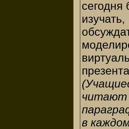
сегодня 
изучать,
обсуждат
моделир
виртуал
презент
(Учащие
читают
парагра
в каждо