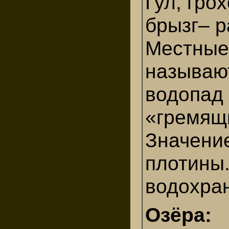
Гул, грох
брызг– р
Местные
называю
водопад
«гремящ
Значени
плотины.
водохра
Озёра: