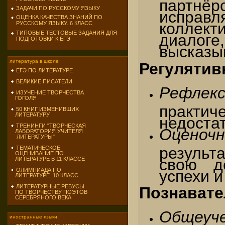
партнёр
ЗАДАЧИ ПО РУССКОМУ ЯЗЫКУ
исправл
ОЦЕНКА КАЧЕСТВА ЗНАНИЙ ПО
коллек
РУССКОМУ ЯЗЫКУ. 6 КЛАСС
ТИПОВЫЕ ТЕСТОВЫЕ ЗАДАНИЯ ДЛЯ
диалог
ПОДГОТОВКИ К ЕГЭ
высказыв
литература в школе
Регулятив
ЕГЭ ПО ЛИТЕРАТУРЕ
ВЕЛИКИЕ ПИСАТЕЛИ
Рефле
ИЗУЧЕНИЕ ТВОРЧЕСТВА
ГОГОЛЯ
практич
50 КНИГ ИЗМЕНИВШИХ
ЛИТЕРАТУРУ
недоста
ТРЕНИНГИ "ТВОРЧЕСКАЯ
Оценочн
ЛАБОРАТОРИЯ УЧИТЕЛЯ
ЛИТЕРАТУРЫ"
результа
ТЕМАТИЧЕСКОЕ
ОЦЕНИВАНИЕ ПО
свою д
ЛИТЕРАТУРЕ В 11 КЛАССЕ
ОЛИМПИАДА ПО
успехи и
ЛИТЕРАТУРЕ. 10 КЛАСС
ЛИТЕРАТУРНЫЕ РЕБУСЫ
Познавате
ПО ТВОРЧЕСТВУ ПОЭТОВ
СЕРЕБРЯНОГО ВЕКА
Общеуч
иностранные языки