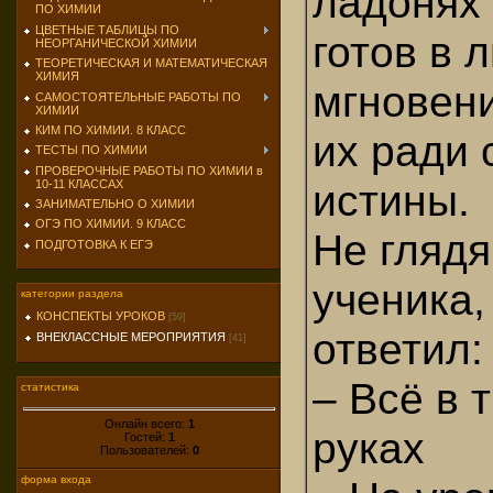
ладонях
ПО ХИМИИ
ЦВЕТНЫЕ ТАБЛИЦЫ ПО
готов в 
НЕОРГАНИЧЕСКОЙ ХИМИИ
ТЕОРЕТИЧЕСКАЯ И МАТЕМАТИЧЕСКАЯ
ХИМИЯ
мгновен
САМОСТОЯТЕЛЬНЫЕ РАБОТЫ ПО
ХИМИИ
КИМ ПО ХИМИИ. 8 КЛАСС
их ради 
ТЕСТЫ ПО ХИМИИ
ПРОВЕРОЧНЫЕ РАБОТЫ ПО ХИМИИ в
истины.
10-11 КЛАССАХ
ЗАНИМАТЕЛЬНО О ХИМИИ
ОГЭ ПО ХИМИИ. 9 КЛАСС
Не глядя
ПОДГОТОВКА К ЕГЭ
ученика,
категории раздела
КОНСПЕКТЫ УРОКОВ
[59]
ответил:
ВНЕКЛАССНЫЕ МЕРОПРИЯТИЯ
[41]
– Всё в 
статистика
Онлайн всего:
1
руках
Гостей:
1
Пользователей:
0
форма входа