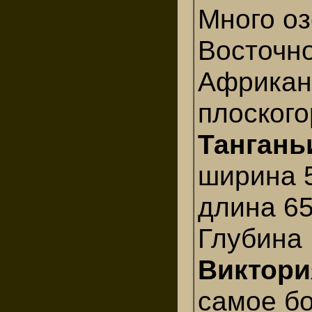
Много оз
Восточно
Африкан
плоского
Тангань
ширина 5
длина 65
Глубина 
Виктори
самое б