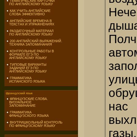
ТЕМАТИЧЕСКИЕ КАРТОЧКИ
ПО АНГЛИЙСКОМУ ЯЗЫКУ
Неч
КАК УЧИТЬ АНГЛИЙСКИЕ
СЛОВА ЭФФЕКТИВНО
дыша
АНГЛИЙСКИЕ ВРЕМЕНА В
ТЕКСТАХ И УПРАЖНЕНИЯХ
РАЗДАТОЧНЫЙ МАТЕРИАЛ
Пол
ПО АНГЛИЙСКОМУ ЯЗЫКУ
200 АНГЛИЙСКИЙ ВЫРАЖЕНИЙ.
ТЕХНИКА ЗАПОМИНАНИЯ
авто
КОНТРОЛЬНЫЕ РАБОТЫ В
ФОРМАТЕ ЕГЭ ПО
АНГЛИЙСКОМУ ЯЗЫКУ
запо
ТИПОВЫЕ ВАРИАНТЫ
ЗАДАНИЙ ЕГЭ ПО
АНГЛИЙСКОМУ ЯЗЫКУ
улиц
ГРАММАТИКА
ИСПАНСКОГО ЯЗЫКА
обр
французский язык
ФРАНЦУЗСКИЕ СЛОВА.
на
ВИЗУАЛЬНОЕ
ЗАПОМИНАНИЕ
ГРАММАТИКА
выхл
ФРАНЦУЗСКОГО ЯЗЫКА
ВНУТРИШКОЛЬНЫЙ КОНТРОЛЬ
ПО ФРАНЦУЗСКОМУ ЯЗЫКУ
газ