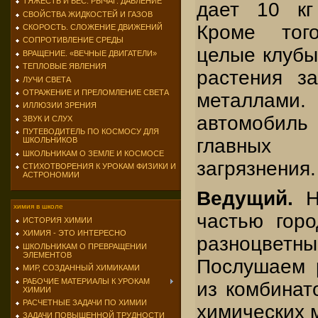
ТЯЖЕСТЬ И ВЕС. РЫЧАГ. ДАВЛЕНИЕ
дает 10 кг
СВОЙСТВА ЖИДКОСТЕЙ И ГАЗОВ
Кроме тог
СКОРОСТЬ. СЛОЖЕНИЕ ДВИЖЕНИЙ
СОПРОТИВЛЕНИЕ СРЕДЫ
целые клубы
ВРАЩЕНИЕ. «ВЕЧНЫЕ ДВИГАТЕЛИ»
ТЕПЛОВЫЕ ЯВЛЕНИЯ
растения з
ЛУЧИ СВЕТА
ОТРАЖЕНИЕ И ПРЕЛОМЛЕНИЕ СВЕТА
металлами.
ИЛЛЮЗИИ ЗРЕНИЯ
автомобиль 
ЗВУК И СЛУХ
ПУТЕВОДИТЕЛЬ ПО КОСМОСУ ДЛЯ
главных
ШКОЛЬНИКОВ
ШКОЛЬНИКАМ О ЗЕМЛЕ И КОСМОСЕ
загрязнения.
СТИХОТВОРЕНИЯ К УРОКАМ ФИЗИКИ И
АСТРОНОМИИ
Ведущий.
Н
химия в школе
частью гор
ИСТОРИЯ ХИМИИ
ХИМИЯ - ЭТО ИНТЕРЕСНО
разноцвет
ШКОЛЬНИКАМ О ПРЕВРАЩЕНИИ
ЭЛЕМЕНТОВ
Послушаем 
МИР, СОЗДАННЫЙ ХИМИКАМИ
РАБОЧИЕ МАТЕРИАЛЫ К УРОКАМ
из комбинат
ХИМИИ
РАСЧЕТНЫЕ ЗАДАЧИ ПО ХИМИИ
химических 
ЗАДАЧИ ПОВЫШЕННОЙ ТРУДНОСТИ