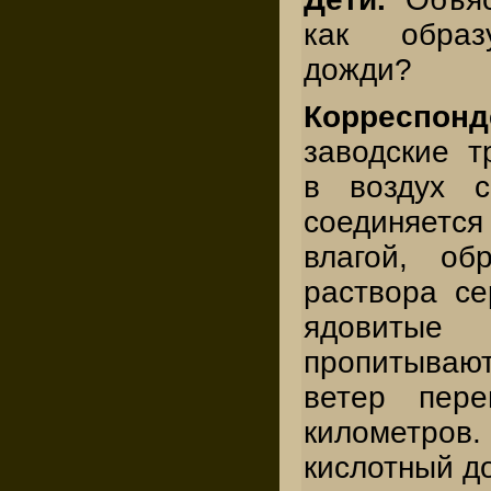
как образ
дожди?
Корреспон
заводские 
в воздух с
соединяетс
влагой, об
раствора се
ядовит
пропитываю
ветер пере
километро
кислотный д