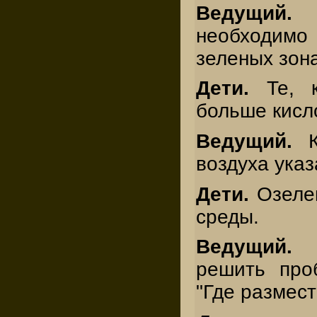
Ведущий.
К
необходим
зеленых зон
Дети.
Те, 
больше кисл
Ведущий.
воздуха указ
Дети.
Озеле
среды.
Ведущий
решить про
"Где размест