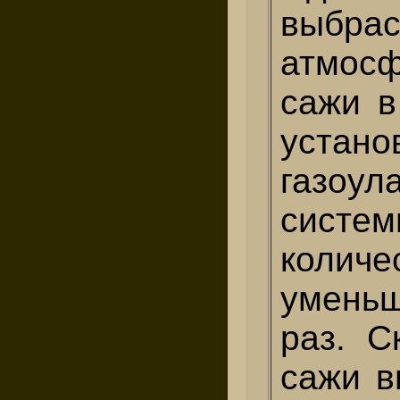
выбр
атмос
сажи в
устано
газоул
систе
колич
уменьш
раз. С
сажи в