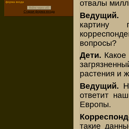
отвалы милл
форма входа
Войти через uID
Старая форма входа
Ведущий.
Т
картину 
корреспонд
вопросы?
Дети.
Какое 
загрязне
растения и 
Ведущий.
На
ответит наш
Европы.
Корреспон
такие данны