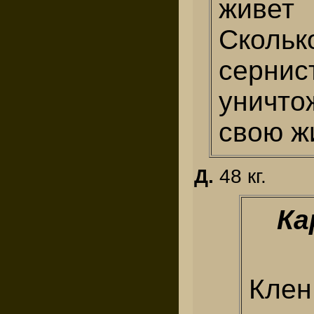
живет
Скольк
серни
уничто
свою ж
Д.
48 кг.
Ка
Клен