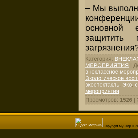
– Мы выполн
конференци
основной 
защитить 
загрязнения
Категория
:
ВНЕКЛА
МЕРОПРИЯТИЯ
|
Д
внеклассное меропр
Экологическое восп
экоспектакль
,
Эко
,
с
мероприятия
Просмотров
:
1526
|
Copyright MyCorp © 2