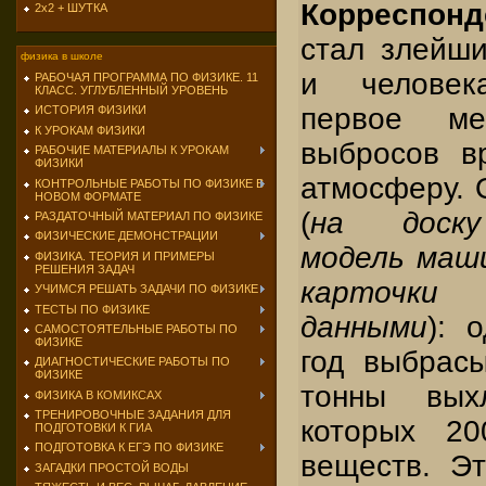
Корреспонд
2х2 + ШУТКА
стал злейш
физика в школе
и человек
РАБОЧАЯ ПРОГРАММА ПО ФИЗИКЕ. 11
КЛАСС. УГЛУБЛЕННЫЙ УРОВЕНЬ
первое м
ИСТОРИЯ ФИЗИКИ
К УРОКАМ ФИЗИКИ
выбросов в
РАБОЧИЕ МАТЕРИАЛЫ К УРОКАМ
ФИЗИКИ
атмосферу. 
КОНТРОЛЬНЫЕ РАБОТЫ ПО ФИЗИКЕ В
НОВОМ ФОРМАТЕ
(
на доску
РАЗДАТОЧНЫЙ МАТЕРИАЛ ПО ФИЗИКЕ
ФИЗИЧЕСКИЕ ДЕМОНСТРАЦИИ
модель маши
ФИЗИКА. ТЕОРИЯ И ПРИМЕРЫ
РЕШЕНИЯ ЗАДАЧ
карточки
УЧИМСЯ РЕШАТЬ ЗАДАЧИ ПО ФИЗИКЕ
ТЕСТЫ ПО ФИЗИКЕ
данными
): 
САМОСТОЯТЕЛЬНЫЕ РАБОТЫ ПО
ФИЗИКЕ
год выбрас
ДИАГНОСТИЧЕСКИЕ РАБОТЫ ПО
ФИЗИКЕ
тонны вых
ФИЗИКА В КОМИКСАХ
ТРЕНИРОВОЧНЫЕ ЗАДАНИЯ ДЛЯ
которых 20
ПОДГОТОВКИ К ГИА
ПОДГОТОВКА К ЕГЭ ПО ФИЗИКЕ
веществ. Э
ЗАГАДКИ ПРОСТОЙ ВОДЫ