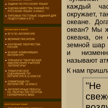
ЗАДАЧИ ПО РУССКОМУ ЯЗЫКУ
каждый ча
ОЦЕНКА КАЧЕСТВА ЗНАНИЙ ПО
РУССКОМУ ЯЗЫКУ. 6 КЛАСС
окружает, та
ТИПОВЫЕ ТЕСТОВЫЕ ЗАДАНИЯ ДЛЯ
ПОДГОТОВКИ К ЕГЭ
океане. Дог
океан? Мы ж
литература в школе
ЕГЭ ПО ЛИТЕРАТУРЕ
океана, он 
ВЕЛИКИЕ ПИСАТЕЛИ
земной шар 
ИЗУЧЕНИЕ ТВОРЧЕСТВА
ГОГОЛЯ
и низмен
50 КНИГ ИЗМЕНИВШИХ
ЛИТЕРАТУРУ
называют ат
ТРЕНИНГИ "ТВОРЧЕСКАЯ
ЛАБОРАТОРИЯ УЧИТЕЛЯ
ЛИТЕРАТУРЫ"
К нам пришл
ТЕМАТИЧЕСКОЕ
ОЦЕНИВАНИЕ ПО
ЛИТЕРАТУРЕ В 11 КЛАССЕ
ОЛИМПИАДА ПО
"Не
ЛИТЕРАТУРЕ. 10 КЛАСС
ЛИТЕРАТУРНЫЕ РЕБУСЫ
ПО ТВОРЧЕСТВУ ПОЭТОВ
свеж
СЕРЕБРЯНОГО ВЕКА
возд
иностранные языки