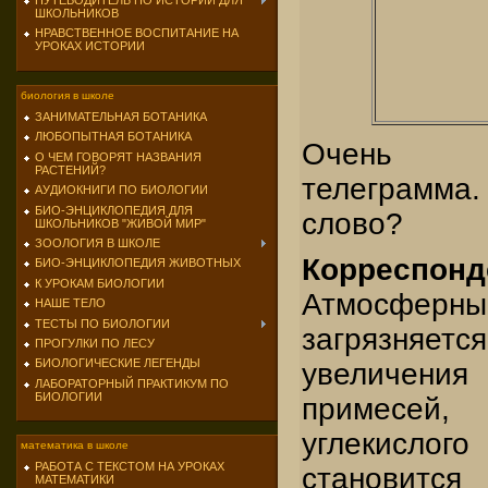
ПУТЕВОДИТЕЛЬ ПО ИСТОРИИ ДЛЯ
ШКОЛЬНИКОВ
НРАВСТВЕННОЕ ВОСПИТАНИЕ НА
УРОКАХ ИСТОРИИ
биология в школе
ЗАНИМАТЕЛЬНАЯ БОТАНИКА
ЛЮБОПЫТНАЯ БОТАНИКА
Очень т
О ЧЕМ ГОВОРЯТ НАЗВАНИЯ
РАСТЕНИЙ?
телеграмма.
АУДИОКНИГИ ПО БИОЛОГИИ
БИО-ЭНЦИКЛОПЕДИЯ ДЛЯ
слово?
ШКОЛЬНИКОВ "ЖИВОЙ МИР"
ЗООЛОГИЯ В ШКОЛЕ
Коррес
БИО-ЭНЦИКЛОПЕДИЯ ЖИВОТНЫХ
К УРОКАМ БИОЛОГИИ
Атмосферны
НАШЕ ТЕЛО
ТЕСТЫ ПО БИОЛОГИИ
загрязняет
ПРОГУЛКИ ПО ЛЕСУ
БИОЛОГИЧЕСКИЕ ЛЕГЕНДЫ
увеличен
ЛАБОРАТОРНЫЙ ПРАКТИКУМ ПО
БИОЛОГИИ
примесе
углекисл
математика в школе
РАБОТА С ТЕКСТОМ НА УРОКАХ
становитс
МАТЕМАТИКИ