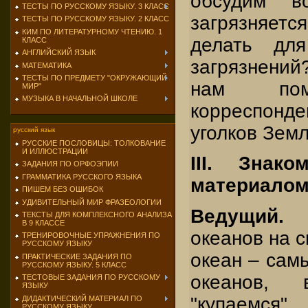
обсудим в
ТЕСТЫ ПО РУССКОМУ ЯЗЫКУ. 3 КЛАСС
загрязняется
ТЕСТЫ ПО РУССКОМУ ЯЗЫКУ. 2 КЛАСС
КИМ ПО ЛИТЕРАТУРНОМУ ЧТЕНИЮ. 1
делать дл
КЛАСС
АНГЛИЙСКИЙ ЯЗЫК
загрязнени
МАТЕМАТИКА
ТЕСТЫ ПО ПРЕДМЕТУ "ОКРУЖАЮЩИЙ
нам помо
МИР"
МУЗЫКА В НАЧАЛЬНОЙ ШКОЛЕ
корреспонд
уголков Земл
русский язык
РУССКИЕ ПОСЛОВИЦЫ: ТОЛКОВАНИЕ
И ИЛЛЮСТРАЦИИ
III. Знак
ЗАДАНИЯ ПО ОРФОЭПИИ
ГРАММАТИКА РУССКОГО ЯЗЫКА
материало
ПИШЕМ БЕЗ ОШИБОК
УДИВИТЕЛЬНЫЙ МИР ФРАЗЕОЛОГИИ
Ведущий
ТЕКСТЫ ДЛЯ КОМПЛЕКСНОГО АНАЛИЗА
В 9 КЛАССЕ
океанов на с
ТРЕНИРОВОЧНЫЕ УПРАЖНЕНИЯ ПО
РУССКОМУ ЯЗЫКУ
океан – сам
ПРАКТИЧЕСКИЕ ЗАДАНИЯ ПО
РУССКОМУ ЯЗЫКУ. 5 КЛАСС
океанов,
ТЕСТОВЫЕ ЗАДАНИЯ ПО РУССКОМУ
ЯЗЫКУ
"купаемся
ДИДАКТИЧЕСКИЙ МАТЕРИАЛ ПО
РУССКОМУ ЯЗЫКУ