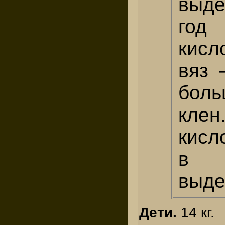
выд
го
кисл
вяз 
бол
клен
кисл
в
выде
Дети.
14 кг.