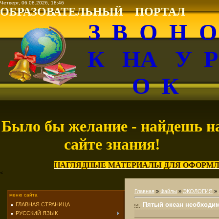
Четверг, 06.08.2026, 18:46
ОБРАЗОВАТЕЛЬНЫЙ ПОРТАЛ
З В О Н 
К НА У 
О К
Было бы желание - найдешь н
сайте знания!
НАГЛЯДНЫЕ МАТЕРИАЛЫ ДЛЯ ОФОРМЛ
<
Главная
»
Файлы
»
ЭКОЛОГИЯ
»
меню сайта
Пятый океан необходи
ГЛАВНАЯ СТРАНИЦА
РУССКИЙ ЯЗЫК