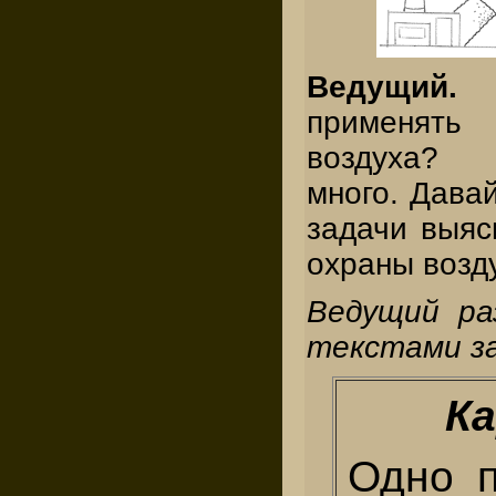
Ведущи
применять
воздуха? 
много. Дава
задачи выяс
охраны возд
Ведущий ра
текстами за
Ка
Одно п