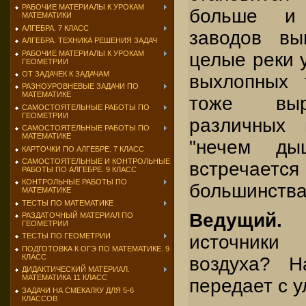
РАБОЧИЕ МАТЕРИАЛЫ К УРОКАМ
больше и
МАТЕМАТИКИ
АЛГЕБРА. 7 КЛАСС
заводов вы
АЛГЕБРА. ТЕХНИКА РЕШЕНИЯ ЗАДАЧ
РАБОЧИЕ МАТЕРИАЛЫ К УРОКАМ
целые реки у
ГЕОМЕТРИИ
ОТ ЗАДАЧЕК К ЗАДАЧАМ
выхлопных 
РАЗНОУРОВНЕВЫЕ ЗАДАЧИ ПО
МАТЕМАТИКЕ
тоже выр
САМОСТОЯТЕЛЬНЫЕ РАБОТЫ ПО
ГЕОМЕТРИИ
различных 
САМОСТОЯТЕЛЬНЫЕ РАБОТЫ ПО
МАТЕМАТИКЕ
"нечем ды
КАРТОЧКИ ПО АЛГЕБРЕ. 7 КЛАСС
САМОСТОЯТЕЛЬНЫЕ И КОНТРОЛЬНЫЕ
встречает
РАБОТЫ ПО АЛГЕБРЕ. 9 КЛАСС
КОНТРОЛЬНЫЕ РАБОТЫ ПО
большинства
МАТЕМАТИКЕ
ТЕСТЫ ПО МАТЕМАТИКЕ
Ведущий.
РАЗДАТОЧНЫЙ МАТЕРИАЛ ПО
ГЕОМЕТРИИ
источник
ТЕСТЫ ПО ГЕОМЕТРИИ
ПОДГОТОВКА К ОГЭ ПО МАТЕМАТИКЕ. 9
КЛАСС
воздуха? Н
ДИДАКТИЧЕСКИЙ МАТЕРИАЛ.
МАТЕМАТИКА 11 КЛАСС
передает с у
ЗАДАЧИ НА СМЕКАЛКУ ДЛЯ 5-6
КЛАССОВ