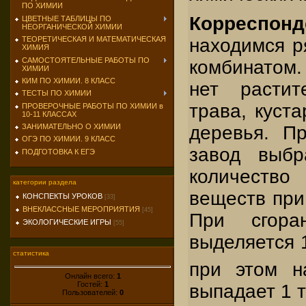
ПО ХИМИИ
Корреспо
ЦВЕТНЫЕ ТАБЛИЦЫ ПО
НЕОРГАНИЧЕСКОЙ ХИМИИ
находимся р
ТЕОРЕТИЧЕСКАЯ И МАТЕМАТИЧЕСКАЯ
ХИМИЯ
САМОСТОЯТЕЛЬНЫЕ РАБОТЫ ПО
комбинатом.
ХИМИИ
КИМ ПО ХИМИИ. 8 КЛАСС
нет растит
ТЕСТЫ ПО ХИМИИ
трава, куста
ПРОВЕРОЧНЫЕ РАБОТЫ ПО ХИМИИ в
10-11 КЛАССАХ
деревья. П
ЗАНИМАТЕЛЬНО О ХИМИИ
ОГЭ ПО ХИМИИ. 9 КЛАСС
завод выбр
ПОДГОТОВКА К ЕГЭ
количеств
категории раздела
веществ при
КОНСПЕКТЫ УРОКОВ
[33]
ВНЕКЛАССНЫЕ МЕРОПРИЯТИЯ
[45]
При сгор
ЭКОЛОГИЧЕСКИЕ ИГРЫ
[55]
выделяется 1
статистика
при этом н
Онлайн всего:
1
Гостей:
1
выпадает 1 т
Пользователей:
0