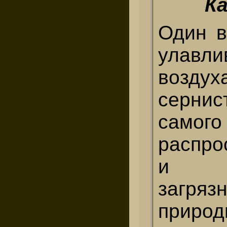
К
Один в
улав
возд
сернис
самого
распро
и яд
загряз
прир