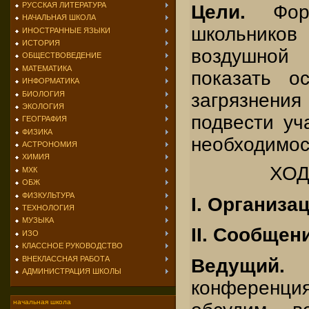
РУССКАЯ ЛИТЕРАТУРА
Цели.
Фор
НАЧАЛЬНАЯ ШКОЛА
школьник
ИНОСТРАННЫЕ ЯЗЫКИ
ИСТОРИЯ
воздушной 
ОБЩЕСТВОВЕДЕНИЕ
МАТЕМАТИКА
показать о
ИНФОРМАТИКА
БИОЛОГИЯ
загрязне
ЭКОЛОГИЯ
подвести уч
ГЕОГРАФИЯ
ФИЗИКА
необходимос
АСТРОНОМИЯ
ХИМИЯ
ХОД
МХК
ОБЖ
ФИЗКУЛЬТУРА
I. Организ
ТЕХНОЛОГИЯ
МУЗЫКА
II. Сообщен
ИЗО
КЛАССНОЕ РУКОВОДСТВО
ВНЕКЛАССНАЯ РАБОТА
Ведущий
АДМИНИСТРАЦИЯ ШКОЛЫ
конференци
начальная школа