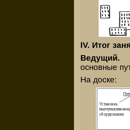
IV. Итог зан
Ведущи
основные пу
На доске: