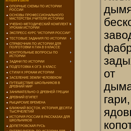
история в школе
дым
ОПОРНЫЕ СХЕМЫ ПО ИСТОРИИ
РОССИИ
ОСНОВЫ ПРОФЕССИОНАЛЬНОГО
беск
МАСТЕРСТВА УЧИТЕЛЯ ИСТОРИИ
УЧЕБНО-МЕТОДИЧЕСКИЙ КОМПЛЕКТ К
УРОКАМ ИСТОРИИ
за
ЭКСПРЕСС-КУРС "ИСТОРИЯ РОССИИ"
ТЕСТОВЫЕ ЗАДАНИЯ ПО ИСТОРИИ
фаб
СПРАВОЧНИК ПО ИСТОРИИ ДЛЯ
ПОЛГОТОВКИ К ГИА В 9 КЛАССЕ
КОНТРОЛЬНЫЕ ВОПРОСЫ ПО
ИСТОРИИ
зады
ЗАДАЧИ ПО ИСТОРИИ
ПОДГОТОВКА К ОГЭ. 8 КЛАСС
от 
СТИХИ К УРОКАМ ИСТОРИИ
ЗАСЕЛЕНИЕ ЗЕМЛИ ЧЕЛОВЕКОМ
дым
ПУТЕШЕСТВИЕ ШКОЛЬНИКОВ В
ДРЕВНИЙ МИР
ЗАНИМАТЕЛЬНО О ДРЕВНЕЙ ГРЕЦИИ
гари,
ДРЕВНИЙ ЕГИПЕТ
РЫЦАРСКИЕ ВРЕМЕНА
ядов
БЛИЖНИЙ ВОСТОК. ИСТОРИЯ ДЕСЯТИ
ТЫСЯЧЕЛЕТИЙ
ИСТОРИЯ РОССИИ В РАССКАЗАХ ДЛЯ
ШКОЛЬНИКОВ
копот
ДОПЕТРОВСКАЯ РУСЬ