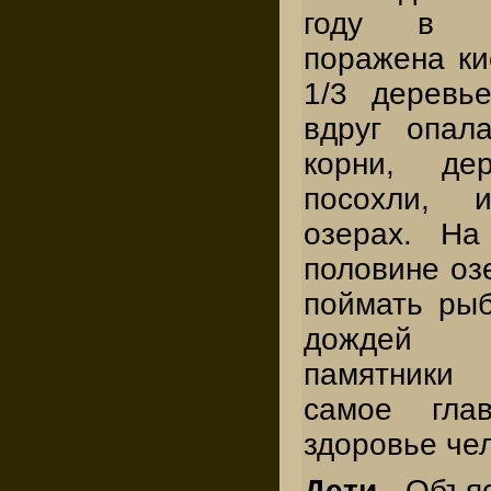
году в Г
поражена к
1/3 деревь
вдруг опал
корни, дер
посохли, 
озерах. На
половине оз
поймать рыб
дождей 
памятники 
самое гла
здоровье че
Дети.
Объясн