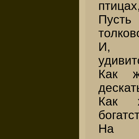
птицах
Пуст
толков
И, 
удивит
Как ж
дескат
Как 
богатс
На п