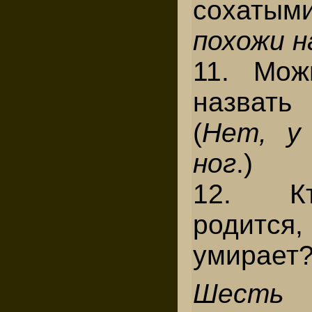
сохатыми
похожи н
11. Мож
назвать
(
Нет, у
ног
.)
12. К
родитс
умирает?
Шесть