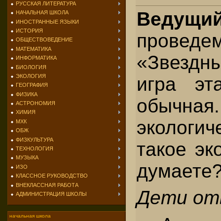
РУССКАЯ ЛИТЕРАТУРА
Ведущий
НАЧАЛЬНАЯ ШКОЛА
ИНОСТРАННЫЕ ЯЗЫКИ
ИСТОРИЯ
прове
ОБЩЕСТВОВЕДЕНИЕ
МАТЕМАТИКА
«Звездн
ИНФОРМАТИКА
БИОЛОГИЯ
ЭКОЛОГИЯ
игра эт
ГЕОГРАФИЯ
ФИЗИКА
обыч
АСТРОНОМИЯ
ХИМИЯ
экологи
МХК
ОБЖ
ФИЗКУЛЬТУРА
такое эк
ТЕХНОЛОГИЯ
МУЗЫКА
думаете
ИЗО
КЛАССНОЕ РУКОВОДСТВО
ВНЕКЛАССНАЯ РАБОТА
Дети от
АДМИНИСТРАЦИЯ ШКОЛЫ
начальная школа