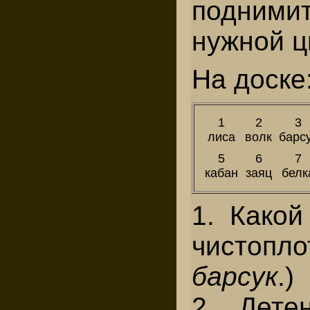
подними
нужной ц
На доске
1
2
3
лиса
волк
барс
5
6
7
кабан
заяц
белк
1. Како
чистопл
барсук
.)
2. Дете