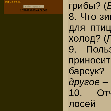
форма входа
грибы? (
Войти через uID
Старая форма входа
8. Что з
для пти
холод? (
9. Поль
прино
барсук?
другое –
10. От
лосей