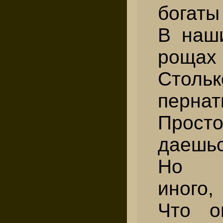
богаты
В наш
рощах
Столь
пернат
Прос
даешьс
Но с
иного,
Что о