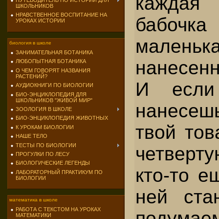
каждая
ПУТЕВОДИТЕЛЬ ПО ИСТОРИИ ДЛЯ
ШКОЛЬНИКОВ
НРАВСТВЕННОЕ ВОСПИТАНИЕ НА
бабоч
УРОКАХ ИСТОРИИ
мален
биология в школе
ЗАНИМАТЕЛЬНАЯ БОТАНИКА
нанесен
ЛЮБОПЫТНАЯ БОТАНИКА
О ЧЕМ ГОВОРЯТ НАЗВАНИЯ
РАСТЕНИЙ?
И если
АУДИОКНИГИ ПО БИОЛОГИИ
БИО-ЭНЦИКЛОПЕДИЯ ДЛЯ
ШКОЛЬНИКОВ "ЖИВОЙ МИР"
нанесешь
ЗООЛОГИЯ В ШКОЛЕ
БИО-ЭНЦИКЛОПЕДИЯ ЖИВОТНЫХ
твой тов
К УРОКАМ БИОЛОГИИ
НАШЕ ТЕЛО
ТЕСТЫ ПО БИОЛОГИИ
четверт
ПРОГУЛКИ ПО ЛЕСУ
БИОЛОГИЧЕСКИЕ ЛЕГЕНДЫ
кто-то е
ЛАБОРАТОРНЫЙ ПРАКТИКУМ ПО
БИОЛОГИИ
ней ста
математика в школе
РАБОТА С ТЕКСТОМ НА УРОКАХ
подума
МАТЕМАТИКИ