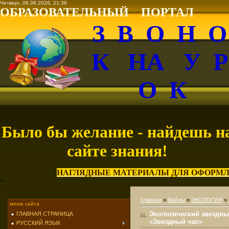
Четверг, 06.08.2026, 21:39
ОБРАЗОВАТЕЛЬНЫЙ ПОРТАЛ
З В О Н 
К НА У 
О К
Было бы желание - найдешь н
сайте знания!
НАГЛЯДНЫЕ МАТЕРИАЛЫ ДЛЯ ОФОРМЛ
<
Главная
»
Файлы
»
ЭКОЛОГИЯ
»
меню сайта
Экологический звездн
ГЛАВНАЯ СТРАНИЦА
«Звездный час»
РУССКИЙ ЯЗЫК