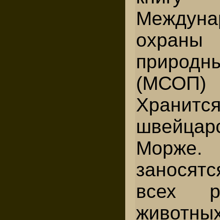
Междуна
охраны
природн
(МСОП) 
Храни
швейцар
Морж
заносят
всех р
животн