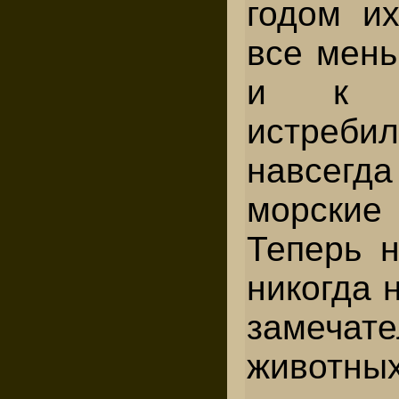
годом и
все мен
и к 1
истреби
навсег
морск
Теперь н
никогда 
замечат
животных