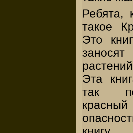
Ребята, 
такое К
Это кни
заносят
растени
Эта кни
так п
красный 
опаснос
книгу