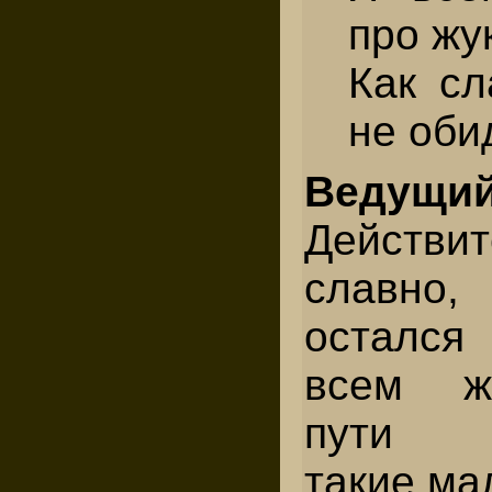
про жу
Как сл
не оби
Ведущий
Действи
славн
остался
всем ж
пути в
такие ма