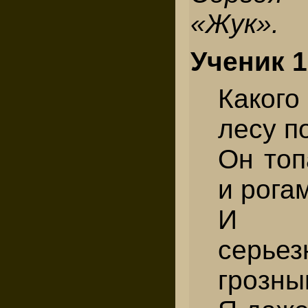
«Жук».
Ученик 1
Каког
лесу п
Он топ
и рога
И 
серь
грозны