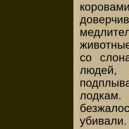
коров
доверчи
медлите
животны
со слон
людей
подпл
лодка
безжа
убивал