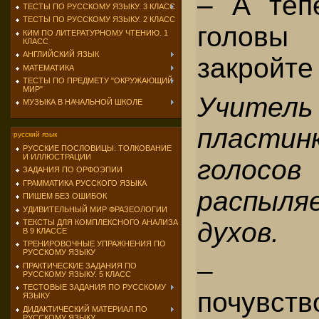
– А теп
ТЕСТЫ ПО РУССКОМУ ЯЗЫКУ. 3 КЛАСС
ТЕСТЫ ПО РУССКОМУ ЯЗЫКУ. 2 КЛАСС
головы
КИМ ПО ЛИТЕРАТУРНОМУ ЧТЕНИЮ. 1
КЛАСС
АНГЛИЙСКИЙ ЯЗЫК
закройте 
МАТЕМАТИКА
ТЕСТЫ ПО ПРЕДМЕТУ "ОКРУЖАЮЩИЙ
МИР"
Учител
МУЗЫКА В НАЧАЛЬНОЙ ШКОЛЕ
пластин
русский язык
РУССКИЕ ПОСЛОВИЦЫ: ТОЛКОВАНИЕ
И ИЛЛЮСТРАЦИИ
голос
ЗАДАНИЯ ПО ОРФОЭПИИ
ГРАММАТИКА РУССКОГО ЯЗЫКА
распы
ПИШЕМ БЕЗ ОШИБОК
УДИВИТЕЛЬНЫЙ МИР ФРАЗЕОЛОГИИ
духов.
ТЕКСТЫ ДЛЯ КОМПЛЕКСНОГО АНАЛИЗА
В 9 КЛАССЕ
ТРЕНИРОВОЧНЫЕ УПРАЖНЕНИЯ ПО
РУССКОМУ ЯЗЫКУ
– Ч
ПРАКТИЧЕСКИЕ ЗАДАНИЯ ПО
РУССКОМУ ЯЗЫКУ. 5 КЛАСС
ТЕСТОВЫЕ ЗАДАНИЯ ПО РУССКОМУ
почувст
ЯЗЫКУ
ДИДАКТИЧЕСКИЙ МАТЕРИАЛ ПО
РУССКОМУ ЯЗЫКУ