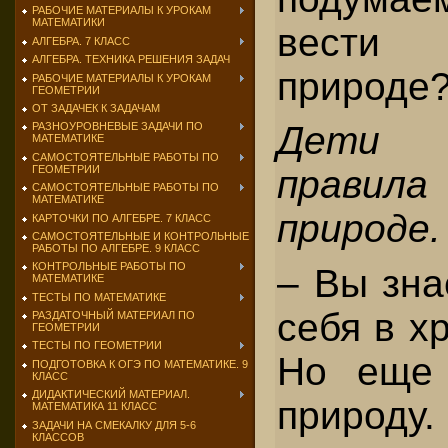
РАБОЧИЕ МАТЕРИАЛЫ К УРОКАМ
МАТЕМАТИКИ
вести
АЛГЕБРА. 7 КЛАСС
АЛГЕБРА. ТЕХНИКА РЕШЕНИЯ ЗАДАЧ
природе
РАБОЧИЕ МАТЕРИАЛЫ К УРОКАМ
ГЕОМЕТРИИ
ОТ ЗАДАЧЕК К ЗАДАЧАМ
Дети 
РАЗНОУРОВНЕВЫЕ ЗАДАЧИ ПО
МАТЕМАТИКЕ
САМОСТОЯТЕЛЬНЫЕ РАБОТЫ ПО
ГЕОМЕТРИИ
правила
САМОСТОЯТЕЛЬНЫЕ РАБОТЫ ПО
МАТЕМАТИКЕ
природе.
КАРТОЧКИ ПО АЛГЕБРЕ. 7 КЛАСС
САМОСТОЯТЕЛЬНЫЕ И КОНТРОЛЬНЫЕ
РАБОТЫ ПО АЛГЕБРЕ. 9 КЛАСС
КОНТРОЛЬНЫЕ РАБОТЫ ПО
– Вы зна
МАТЕМАТИКЕ
ТЕСТЫ ПО МАТЕМАТИКЕ
себя в х
РАЗДАТОЧНЫЙ МАТЕРИАЛ ПО
ГЕОМЕТРИИ
ТЕСТЫ ПО ГЕОМЕТРИИ
Но еще 
ПОДГОТОВКА К ОГЭ ПО МАТЕМАТИКЕ. 9
КЛАСС
ДИДАКТИЧЕСКИЙ МАТЕРИАЛ.
приро
МАТЕМАТИКА 11 КЛАСС
ЗАДАЧИ НА СМЕКАЛКУ ДЛЯ 5-6
КЛАССОВ