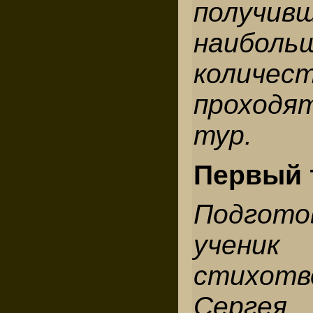
получив
наиболь
количес
проход
тур.
Первый 
Подгото
учени
стихотв
Серге