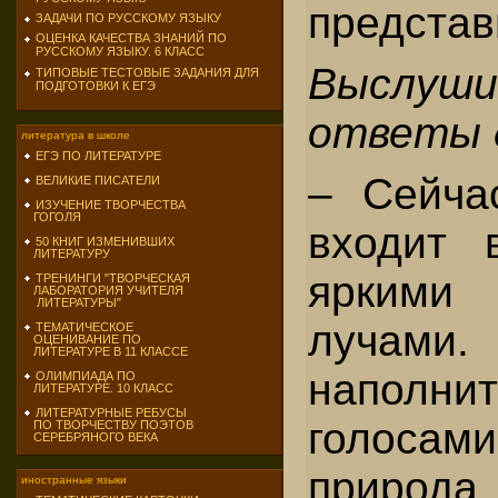
предста
ЗАДАЧИ ПО РУССКОМУ ЯЗЫКУ
ОЦЕНКА КАЧЕСТВА ЗНАНИЙ ПО
РУССКОМУ ЯЗЫКУ. 6 КЛАСС
Выслуши
ТИПОВЫЕ ТЕСТОВЫЕ ЗАДАНИЯ ДЛЯ
ПОДГОТОВКИ К ЕГЭ
ответы 
литература в школе
ЕГЭ ПО ЛИТЕРАТУРЕ
– Сейча
ВЕЛИКИЕ ПИСАТЕЛИ
ИЗУЧЕНИЕ ТВОРЧЕСТВА
ГОГОЛЯ
входит 
50 КНИГ ИЗМЕНИВШИХ
ЛИТЕРАТУРУ
яркими
ТРЕНИНГИ "ТВОРЧЕСКАЯ
ЛАБОРАТОРИЯ УЧИТЕЛЯ
ЛИТЕРАТУРЫ"
лучами
ТЕМАТИЧЕСКОЕ
ОЦЕНИВАНИЕ ПО
ЛИТЕРАТУРЕ В 11 КЛАССЕ
наполни
ОЛИМПИАДА ПО
ЛИТЕРАТУРЕ. 10 КЛАСС
ЛИТЕРАТУРНЫЕ РЕБУСЫ
голоса
ПО ТВОРЧЕСТВУ ПОЭТОВ
СЕРЕБРЯНОГО ВЕКА
природа.
иностранные языки