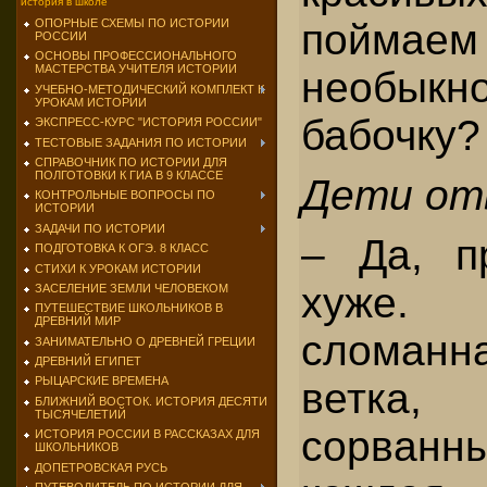
история в школе
ОПОРНЫЕ СХЕМЫ ПО ИСТОРИИ
поймаем
РОССИИ
ОСНОВЫ ПРОФЕССИОНАЛЬНОГО
МАСТЕРСТВА УЧИТЕЛЯ ИСТОРИИ
необыкн
УЧЕБНО-МЕТОДИЧЕСКИЙ КОМПЛЕКТ К
УРОКАМ ИСТОРИИ
бабочку?
ЭКСПРЕСС-КУРС "ИСТОРИЯ РОССИИ"
ТЕСТОВЫЕ ЗАДАНИЯ ПО ИСТОРИИ
СПРАВОЧНИК ПО ИСТОРИИ ДЛЯ
ПОЛГОТОВКИ К ГИА В 9 КЛАССЕ
Дети от
КОНТРОЛЬНЫЕ ВОПРОСЫ ПО
ИСТОРИИ
ЗАДАЧИ ПО ИСТОРИИ
– Да, п
ПОДГОТОВКА К ОГЭ. 8 КЛАСС
СТИХИ К УРОКАМ ИСТОРИИ
хуже
ЗАСЕЛЕНИЕ ЗЕМЛИ ЧЕЛОВЕКОМ
ПУТЕШЕСТВИЕ ШКОЛЬНИКОВ В
ДРЕВНИЙ МИР
сломан
ЗАНИМАТЕЛЬНО О ДРЕВНЕЙ ГРЕЦИИ
ДРЕВНИЙ ЕГИПЕТ
РЫЦАРСКИЕ ВРЕМЕНА
ветка
БЛИЖНИЙ ВОСТОК. ИСТОРИЯ ДЕСЯТИ
ТЫСЯЧЕЛЕТИЙ
сорван
ИСТОРИЯ РОССИИ В РАССКАЗАХ ДЛЯ
ШКОЛЬНИКОВ
ДОПЕТРОВСКАЯ РУСЬ