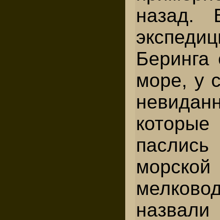
назад. 
экспед
Беринга
море, у 
невидан
котор
паслись
морской
мелко
назвал