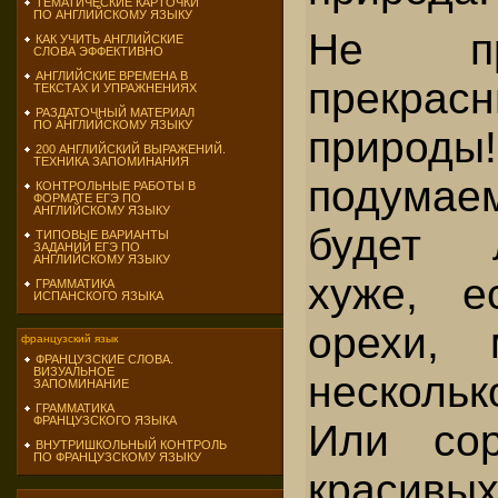
ТЕМАТИЧЕСКИЕ КАРТОЧКИ
ПО АНГЛИЙСКОМУ ЯЗЫКУ
Не пр
КАК УЧИТЬ АНГЛИЙСКИЕ
СЛОВА ЭФФЕКТИВНО
АНГЛИЙСКИЕ ВРЕМЕНА В
прекрас
ТЕКСТАХ И УПРАЖНЕНИЯХ
РАЗДАТОЧНЫЙ МАТЕРИАЛ
ПО АНГЛИЙСКОМУ ЯЗЫКУ
природ
200 АНГЛИЙСКИЙ ВЫРАЖЕНИЙ.
ТЕХНИКА ЗАПОМИНАНИЯ
подума
КОНТРОЛЬНЫЕ РАБОТЫ В
ФОРМАТЕ ЕГЭ ПО
АНГЛИЙСКОМУ ЯЗЫКУ
будет 
ТИПОВЫЕ ВАРИАНТЫ
ЗАДАНИЙ ЕГЭ ПО
АНГЛИЙСКОМУ ЯЗЫКУ
хуже, е
ГРАММАТИКА
ИСПАНСКОГО ЯЗЫКА
орехи,
французский язык
ФРАНЦУЗСКИЕ СЛОВА.
ВИЗУАЛЬНОЕ
несколь
ЗАПОМИНАНИЕ
ГРАММАТИКА
ФРАНЦУЗСКОГО ЯЗЫКА
Или сор
ВНУТРИШКОЛЬНЫЙ КОНТРОЛЬ
ПО ФРАНЦУЗСКОМУ ЯЗЫКУ
красивы