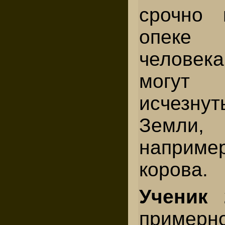
срочно 
опеке
человек
могут
исчезн
Земли, 
наприм
корова.
Ученик 
пример