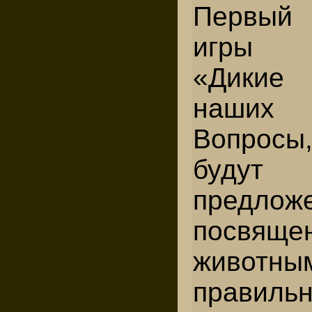
Первый
игры н
«Дики
наших
Вопрос
буд
предлож
посвя
животн
правил