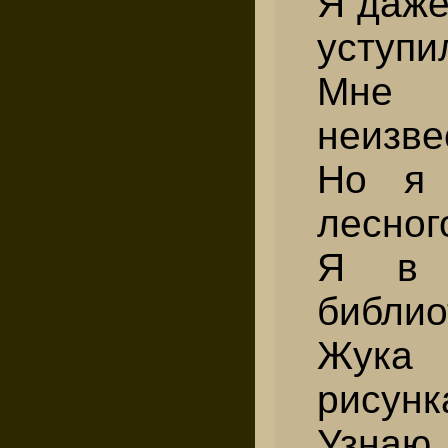
Я даже
уступи
Мне 
неизве
Но я 
лесног
Я в 
библио
Жука
рисунк
Узн