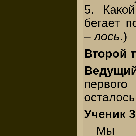
5. Како
бегает п
–
лось
.)
Второй 
Ведущий
первог
осталось
Ученик 3
Мы б