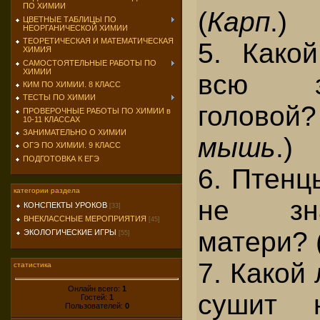
ПО ХИМИИ
(
Карп
.)
ЦВЕТНЫЕ ТАБЛИЦЫ ПО
НЕОРГАНИЧЕСКОЙ ХИМИИ
ТЕОРЕТИЧЕСКАЯ И МАТЕМАТИЧЕСКАЯ
5. Како
ХИМИЯ
САМОСТОЯТЕЛЬНЫЕ РАБОТЫ ПО
ХИМИИ
всю з
КИМ ПО ХИМИИ. 8 КЛАСС
ТЕСТЫ ПО ХИМИИ
голово
ПРОВЕРОЧНЫЕ РАБОТЫ ПО ХИМИИ в
10-11 КЛАССАХ
ЗАНИМАТЕЛЬНО О ХИМИИ
мышь
.)
ОГЭ ПО ХИМИИ. 9 КЛАСС
ПОДГОТОВКА К ЕГЭ
6. Птенц
категории раздела
не зн
КОНСПЕКТЫ УРОКОВ
[33]
ВНЕКЛАССНЫЕ МЕРОПРИЯТИЯ
[45]
матери? 
ЭКОЛОГИЧЕСКИЕ ИГРЫ
[55]
7. Какой
статистика
Онлайн всего:
1
сушит 
Гостей:
1
Пользователей:
0