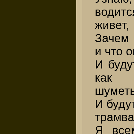
водит
живет,
Зачем 
и что о
И буду
как
шуметь
И будут
трамва
Я все