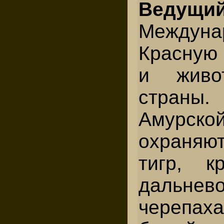
Ведущий
Междуна
Красную
и живо
страны.
Амурск
охраняю
тигр, к
дальнево
черепах