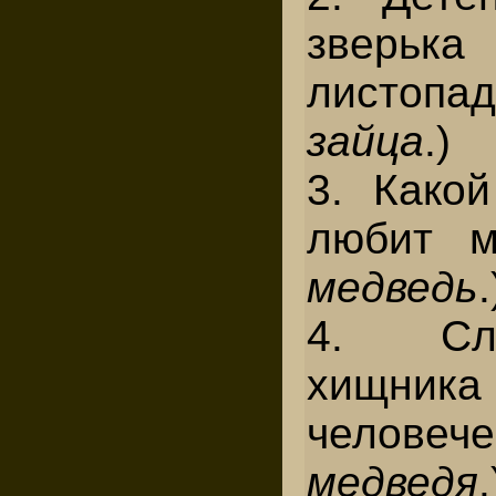
зверьк
листопад
зайца
.)
3. Како
любит м
медведь
.
4. Сл
хищник
человеч
медведя
.