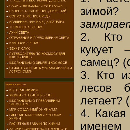
ТЯЖЕСТЬ И ВЕС. РЫЧАГ. ДАВЛЕНИЕ
СВОЙСТВА ЖИДКОСТЕЙ И ГАЗОВ
зимой?
СКОРОСТЬ. СЛОЖЕНИЕ ДВИЖЕНИЙ
СОПРОТИВЛЕНИЕ СРЕДЫ
замирае
ВРАЩЕНИЕ. «ВЕЧНЫЕ ДВИГАТЕЛИ»
ТЕПЛОВЫЕ ЯВЛЕНИЯ
2. Кто
ЛУЧИ СВЕТА
ОТРАЖЕНИЕ И ПРЕЛОМЛЕНИЕ СВЕТА
ИЛЛЮЗИИ ЗРЕНИЯ
кукует 
ЗВУК И СЛУХ
ПУТЕВОДИТЕЛЬ ПО КОСМОСУ ДЛЯ
ШКОЛЬНИКОВ
самец? (
ШКОЛЬНИКАМ О ЗЕМЛЕ И КОСМОСЕ
СТИХОТВОРЕНИЯ К УРОКАМ ФИЗИКИ И
3. Кто 
АСТРОНОМИИ
лесов б
химия в школе
ИСТОРИЯ ХИМИИ
ХИМИЯ - ЭТО ИНТЕРЕСНО
летает? (
ШКОЛЬНИКАМ О ПРЕВРАЩЕНИИ
ЭЛЕМЕНТОВ
4. Какая
МИР, СОЗДАННЫЙ ХИМИКАМИ
РАБОЧИЕ МАТЕРИАЛЫ К УРОКАМ
ХИМИИ
именем
РАСЧЕТНЫЕ ЗАДАЧИ ПО ХИМИИ
ЗАДАЧИ ПОВЫШЕННОЙ ТРУДНОСТИ