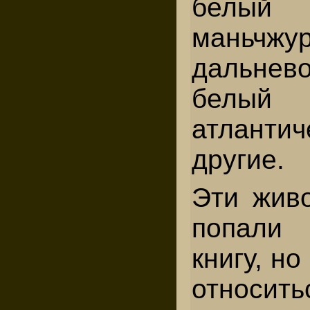
белый
маньчжу
дальнево
белый
атланти
другие.
Эти жив
попали
книгу, но
относить