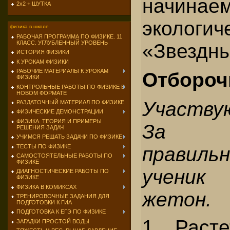
начинае
2х2 + ШУТКА
экологи
физика в школе
РАБОЧАЯ ПРОГРАММА ПО ФИЗИКЕ. 11
КЛАСС. УГЛУБЛЕННЫЙ УРОВЕНЬ
«Звездны
ИСТОРИЯ ФИЗИКИ
К УРОКАМ ФИЗИКИ
РАБОЧИЕ МАТЕРИАЛЫ К УРОКАМ
Отбороч
ФИЗИКИ
КОНТРОЛЬНЫЕ РАБОТЫ ПО ФИЗИКЕ В
НОВОМ ФОРМАТЕ
Участву
РАЗДАТОЧНЫЙ МАТЕРИАЛ ПО ФИЗИКЕ
ФИЗИЧЕСКИЕ ДЕМОНСТРАЦИИ
ФИЗИКА. ТЕОРИЯ И ПРИМЕРЫ
За 
РЕШЕНИЯ ЗАДАЧ
УЧИМСЯ РЕШАТЬ ЗАДАЧИ ПО ФИЗИКЕ
ТЕСТЫ ПО ФИЗИКЕ
правил
САМОСТОЯТЕЛЬНЫЕ РАБОТЫ ПО
ФИЗИКЕ
учени
ДИАГНОСТИЧЕСКИЕ РАБОТЫ ПО
ФИЗИКЕ
ФИЗИКА В КОМИКСАХ
жетон.
ТРЕНИРОВОЧНЫЕ ЗАДАНИЯ ДЛЯ
ПОДГОТОВКИ К ГИА
ПОДГОТОВКА К ЕГЭ ПО ФИЗИКЕ
1. Раст
ЗАГАДКИ ПРОСТОЙ ВОДЫ