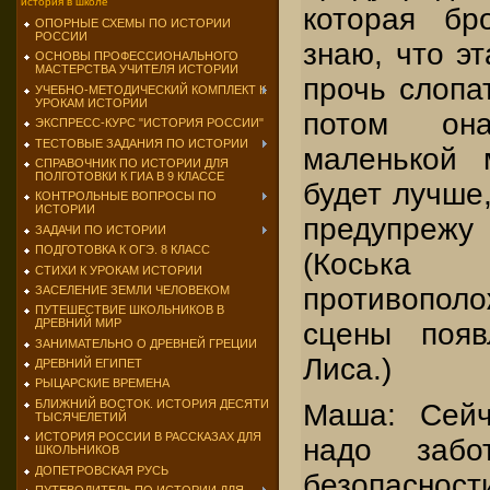
история в школе
которая бр
ОПОРНЫЕ СХЕМЫ ПО ИСТОРИИ
РОССИИ
знаю, что э
ОСНОВЫ ПРОФЕССИОНАЛЬНОГО
МАСТЕРСТВА УЧИТЕЛЯ ИСТОРИИ
прочь слопа
УЧЕБНО-МЕТОДИЧЕСКИЙ КОМПЛЕКТ К
УРОКАМ ИСТОРИИ
потом он
ЭКСПРЕСС-КУРС "ИСТОРИЯ РОССИИ"
ТЕСТОВЫЕ ЗАДАНИЯ ПО ИСТОРИИ
маленькой 
СПРАВОЧНИК ПО ИСТОРИИ ДЛЯ
ПОЛГОТОВКИ К ГИА В 9 КЛАССЕ
будет лучше,
КОНТРОЛЬНЫЕ ВОПРОСЫ ПО
ИСТОРИИ
предупреж
ЗАДАЧИ ПО ИСТОРИИ
ПОДГОТОВКА К ОГЭ. 8 КЛАСС
(Коська
СТИХИ К УРОКАМ ИСТОРИИ
противопо
ЗАСЕЛЕНИЕ ЗЕМЛИ ЧЕЛОВЕКОМ
ПУТЕШЕСТВИЕ ШКОЛЬНИКОВ В
ДРЕВНИЙ МИР
сцены поя
ЗАНИМАТЕЛЬНО О ДРЕВНЕЙ ГРЕЦИИ
Лиса.)
ДРЕВНИЙ ЕГИПЕТ
РЫЦАРСКИЕ ВРЕМЕНА
БЛИЖНИЙ ВОСТОК. ИСТОРИЯ ДЕСЯТИ
Маша: Сейч
ТЫСЯЧЕЛЕТИЙ
ИСТОРИЯ РОССИИ В РАССКАЗАХ ДЛЯ
надо забо
ШКОЛЬНИКОВ
ДОПЕТРОВСКАЯ РУСЬ
безопасно