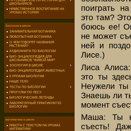
ПУТЕВОДИТЕЛЬ ПО ИСТОРИИ ДЛЯ
ШКОЛЬНИКОВ
поиграть на
НРАВСТВЕННОЕ ВОСПИТАНИЕ НА
УРОКАХ ИСТОРИИ
это там? Это
боюсь ее! О
биология в школе
ЗАНИМАТЕЛЬНАЯ БОТАНИКА
не может съе
ЛЮБОПЫТНАЯ БОТАНИКА
О ЧЕМ ГОВОРЯТ НАЗВАНИЯ
ней и поздо
РАСТЕНИЙ?
АУДИОКНИГИ ПО БИОЛОГИИ
Лисе.)
БИО-ЭНЦИКЛОПЕДИЯ ДЛЯ
ШКОЛЬНИКОВ "ЖИВОЙ МИР"
Лиса Алиса:
ЗООЛОГИЯ В ШКОЛЕ
БИО-ЭНЦИКЛОПЕДИЯ ЖИВОТНЫХ
это ты здес
К УРОКАМ БИОЛОГИИ
НАШЕ ТЕЛО
Неужели ты
ТЕСТЫ ПО БИОЛОГИИ
ПРОГУЛКИ ПО ЛЕСУ
Знаешь ли ты
БИОЛОГИЧЕСКИЕ ЛЕГЕНДЫ
момент съес
ЛАБОРАТОРНЫЙ ПРАКТИКУМ ПО
БИОЛОГИИ
Маша: Ты 
математика в школе
съесть! Да
РАБОТА С ТЕКСТОМ НА УРОКАХ
МАТЕМАТИКИ