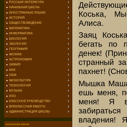
РУССКАЯ ЛИТЕРАТУРА
Действую
НАЧАЛЬНАЯ ШКОЛА
Коська, М
ИНОСТРАННЫЕ ЯЗЫКИ
ИСТОРИЯ
Алиса.
ОБЩЕСТВОВЕДЕНИЕ
МАТЕМАТИКА
Заяц Коськ
ИНФОРМАТИКА
БИОЛОГИЯ
бегать по 
ЭКОЛОГИЯ
ГЕОГРАФИЯ
денек! (Прин
ФИЗИКА
АСТРОНОМИЯ
странный за
ХИМИЯ
пахнет! (Сно
МХК
ОБЖ
ФИЗКУЛЬТУРА
Мышка Маша
ТЕХНОЛОГИЯ
ешь меня, п
МУЗЫКА
ИЗО
меня! Я в
КЛАССНОЕ РУКОВОДСТВО
ВНЕКЛАССНАЯ РАБОТА
забираться
АДМИНИСТРАЦИЯ ШКОЛЫ
владения! 
начальная школа