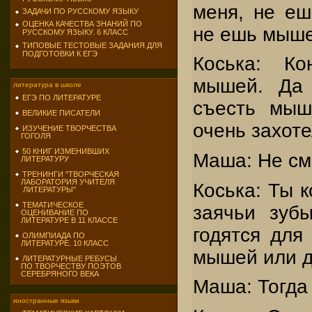
меня, не ешь
ЗАДАЧИ ПО РУССКОМУ ЯЗЫКУ
ОЦЕНКА КАЧЕСТВА ЗНАНИЙ ПО
не ешь мыш
РУССКОМУ ЯЗЫКУ. 6 КЛАСС
ТИПОВЫЕ ТЕСТОВЫЕ ЗАДАНИЯ ДЛЯ
ПОДГОТОВКИ К ЕГЭ
Коська: К
мышей. Да
литература в школе
ЕГЭ ПО ЛИТЕРАТУРЕ
съесть мыш
ВЕЛИКИЕ ПИСАТЕЛИ
очень захоте
ИЗУЧЕНИЕ ТВОРЧЕСТВА
ГОГОЛЯ
50 КНИГ ИЗМЕНИВШИХ
Маша: Не см
ЛИТЕРАТУРУ
ТРЕНИНГИ "ТВОРЧЕСКАЯ
ЛАБОРАТОРИЯ УЧИТЕЛЯ
Коська: Ты к
ЛИТЕРАТУРЫ"
ТЕМАТИЧЕСКОЕ
заячьи зуб
ОЦЕНИВАНИЕ ПО
ЛИТЕРАТУРЕ В 11 КЛАССЕ
годятся для 
ОЛИМПИАДА ПО
ЛИТЕРАТУРЕ. 10 КЛАСС
мышей или д
ЛИТЕРАТУРНЫЕ РЕБУСЫ
ПО ТВОРЧЕСТВУ ПОЭТОВ
СЕРЕБРЯНОГО ВЕКА
Маша: Тогда 
иностранные языки