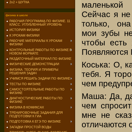
2х2 + ШУТКА
маленькой
Сейчас я не
физика в школе
РАБОЧАЯ ПРОГРАММА ПО ФИЗИКЕ. 11
только, он
КЛАСС. УГЛУБЛЕННЫЙ УРОВЕНЬ
ИСТОРИЯ ФИЗИКИ
мои зубы не
К УРОКАМ ФИЗИКИ
чтобы есть 
РАБОЧИЕ МАТЕРИАЛЫ К УРОКАМ
ФИЗИКИ
Появляются 
КОНТРОЛЬНЫЕ РАБОТЫ ПО ФИЗИКЕ В
НОВОМ ФОРМАТЕ
РАЗДАТОЧНЫЙ МАТЕРИАЛ ПО ФИЗИКЕ
Коська: О, к
ФИЗИЧЕСКИЕ ДЕМОНСТРАЦИИ
ФИЗИКА. ТЕОРИЯ И ПРИМЕРЫ
тебя. Я торо
РЕШЕНИЯ ЗАДАЧ
УЧИМСЯ РЕШАТЬ ЗАДАЧИ ПО ФИЗИКЕ
чем предупр
ТЕСТЫ ПО ФИЗИКЕ
САМОСТОЯТЕЛЬНЫЕ РАБОТЫ ПО
ФИЗИКЕ
Маша: Да, да
ДИАГНОСТИЧЕСКИЕ РАБОТЫ ПО
ФИЗИКЕ
чем спросит
ФИЗИКА В КОМИКСАХ
мне не сказ
ТРЕНИРОВОЧНЫЕ ЗАДАНИЯ ДЛЯ
ПОДГОТОВКИ К ГИА
ПОДГОТОВКА К ЕГЭ ПО ФИЗИКЕ
отличаются 
ЗАГАДКИ ПРОСТОЙ ВОДЫ