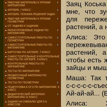
Заяц Коська
РАБОЧИЕ МАТЕРИАЛЫ К УРОКАМ
МАТЕМАТИКИ
мне, что з
АЛГЕБРА. 7 КЛАСС
АЛГЕБРА. ТЕХНИКА РЕШЕНИЯ ЗАДАЧ
для переже
РАБОЧИЕ МАТЕРИАЛЫ К УРОКАМ
ГЕОМЕТРИИ
растений, а 
ОТ ЗАДАЧЕК К ЗАДАЧАМ
РАЗНОУРОВНЕВЫЕ ЗАДАЧИ ПО
МАТЕМАТИКЕ
Алиса: Это
САМОСТОЯТЕЛЬНЫЕ РАБОТЫ ПО
ГЕОМЕТРИИ
пережевы
САМОСТОЯТЕЛЬНЫЕ РАБОТЫ ПО
МАТЕМАТИКЕ
растений, 
КАРТОЧКИ ПО АЛГЕБРЕ. 7 КЛАСС
САМОСТОЯТЕЛЬНЫЕ И КОНТРОЛЬНЫЕ
чтобы есть ж
РАБОТЫ ПО АЛГЕБРЕ. 9 КЛАСС
КОНТРОЛЬНЫЕ РАБОТЫ ПО
зайцы и мыш
МАТЕМАТИКЕ
ТЕСТЫ ПО МАТЕМАТИКЕ
РАЗДАТОЧНЫЙ МАТЕРИАЛ ПО
Маша: Так т
ГЕОМЕТРИИ
ТЕСТЫ ПО ГЕОМЕТРИИ
с-с-с-с-с-съ
ПОДГОТОВКА К ОГЭ ПО МАТЕМАТИКЕ. 9
КЛАСС
Ай-ай-ай... (
ДИДАКТИЧЕСКИЙ МАТЕРИАЛ.
МАТЕМАТИКА 11 КЛАСС
Алиса: Х
ЗАДАЧИ НА СМЕКАЛКУ ДЛЯ 5-6
КЛАССОВ