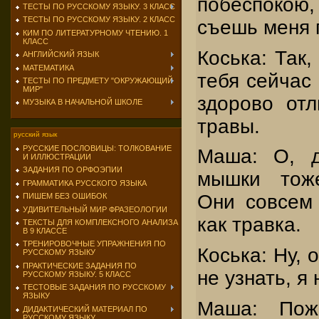
побеспокою,
ТЕСТЫ ПО РУССКОМУ ЯЗЫКУ. 3 КЛАСС
ТЕСТЫ ПО РУССКОМУ ЯЗЫКУ. 2 КЛАСС
съешь меня 
КИМ ПО ЛИТЕРАТУРНОМУ ЧТЕНИЮ. 1
КЛАСС
Коська: Так, 
АНГЛИЙСКИЙ ЯЗЫК
МАТЕМАТИКА
тебя сейчас
ТЕСТЫ ПО ПРЕДМЕТУ "ОКРУЖАЮЩИЙ
МИР"
здорово отл
МУЗЫКА В НАЧАЛЬНОЙ ШКОЛЕ
травы.
русский язык
РУССКИЕ ПОСЛОВИЦЫ: ТОЛКОВАНИЕ
Маша: О, д
И ИЛЛЮСТРАЦИИ
ЗАДАНИЯ ПО ОРФОЭПИИ
мышки тоже
ГРАММАТИКА РУССКОГО ЯЗЫКА
Они совсем 
ПИШЕМ БЕЗ ОШИБОК
УДИВИТЕЛЬНЫЙ МИР ФРАЗЕОЛОГИИ
как травка.
ТЕКСТЫ ДЛЯ КОМПЛЕКСНОГО АНАЛИЗА
В 9 КЛАССЕ
ТРЕНИРОВОЧНЫЕ УПРАЖНЕНИЯ ПО
Коська: Ну, 
РУССКОМУ ЯЗЫКУ
ПРАКТИЧЕСКИЕ ЗАДАНИЯ ПО
не узнать, я
РУССКОМУ ЯЗЫКУ. 5 КЛАСС
ТЕСТОВЫЕ ЗАДАНИЯ ПО РУССКОМУ
ЯЗЫКУ
Маша: Пожа
ДИДАКТИЧЕСКИЙ МАТЕРИАЛ ПО
РУССКОМУ ЯЗЫКУ