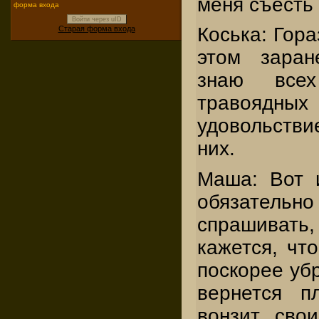
меня съесть 
форма входа
Войти через uID
Коська: Гора
Старая форма входа
этом заран
знаю все
травоядн
удовольстви
них.
Маша: Вот 
обязательн
спрашивать
кажется, чт
поскорее убр
вернется п
вонзит сво