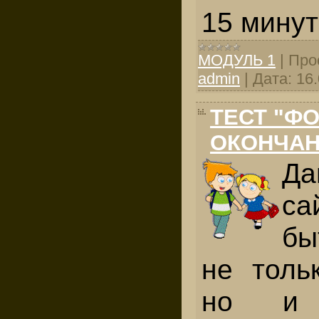
15 ми­нут
МОДУЛЬ 1
|
Про
admin
|
Дата:
16
ТЕСТ "Ф
ОКОНЧАН
Д
са
бы
не тольк
но и 