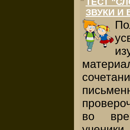
ТЕСТ "СЛ
ЗВУКИ И 
По
ус
из
матер
сочетан
письмен
проверо
во вре
ученики