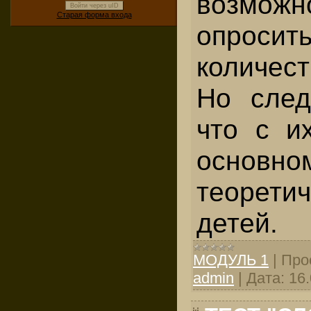
возможн
Войти через uID
Старая форма входа
опроси
количест
Но след
что с и
основ­н
теорети
детей.
МОДУЛЬ 1
|
Про
admin
|
Дата:
16