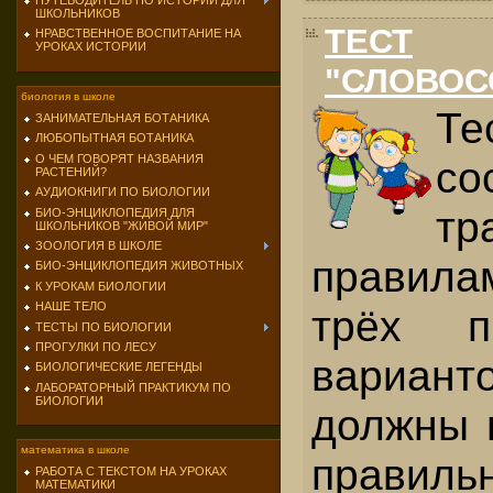
ПУТЕВОДИТЕЛЬ ПО ИСТОРИИ ДЛЯ
ШКОЛЬНИКОВ
ТЕСТ
НРАВСТВЕННОЕ ВОСПИТАНИЕ НА
УРОКАХ ИСТОРИИ
"СЛОВОС
биология в школе
Те
ЗАНИМАТЕЛЬНАЯ БОТАНИКА
ЛЮБОПЫТНАЯ БОТАНИКА
О ЧЕМ ГОВОРЯТ НАЗВАНИЯ
со
РАСТЕНИЙ?
АУДИОКНИГИ ПО БИОЛОГИИ
тр
БИО-ЭНЦИКЛОПЕДИЯ ДЛЯ
ШКОЛЬНИКОВ "ЖИВОЙ МИР"
ЗООЛОГИЯ В ШКОЛЕ
правил
БИО-ЭНЦИКЛОПЕДИЯ ЖИВОТНЫХ
К УРОКАМ БИОЛОГИИ
НАШЕ ТЕЛО
трёх п
ТЕСТЫ ПО БИОЛОГИИ
ПРОГУЛКИ ПО ЛЕСУ
вариан
БИОЛОГИЧЕСКИЕ ЛЕГЕНДЫ
ЛАБОРАТОРНЫЙ ПРАКТИКУМ ПО
БИОЛОГИИ
должны 
математика в школе
правиль
РАБОТА С ТЕКСТОМ НА УРОКАХ
МАТЕМАТИКИ