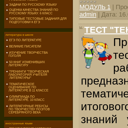
ЗАДАЧИ ПО РУССКОМУ ЯЗЫКУ
МОДУЛЬ 1
|
Про
ОЦЕНКА КАЧЕСТВА ЗНАНИЙ ПО
admin
|
Дата:
16
РУССКОМУ ЯЗЫКУ. 6 КЛАСС
ТИПОВЫЕ ТЕСТОВЫЕ ЗАДАНИЯ ДЛЯ
ПОДГОТОВКИ К ЕГЭ
ТЕСТ "ТЕ
литература в школе
Пр
ЕГЭ ПО ЛИТЕРАТУРЕ
ВЕЛИКИЕ ПИСАТЕЛИ
те
ИЗУЧЕНИЕ ТВОРЧЕСТВА
ГОГОЛЯ
50 КНИГ ИЗМЕНИВШИХ
ра
ЛИТЕРАТУРУ
ТРЕНИНГИ "ТВОРЧЕСКАЯ
ЛАБОРАТОРИЯ УЧИТЕЛЯ
предна
ЛИТЕРАТУРЫ"
ТЕМАТИЧЕСКОЕ
ОЦЕНИВАНИЕ ПО
темат
ЛИТЕРАТУРЕ В 11 КЛАССЕ
ОЛИМПИАДА ПО
ЛИТЕРАТУРЕ. 10 КЛАСС
итогово
ЛИТЕРАТУРНЫЕ РЕБУСЫ
ПО ТВОРЧЕСТВУ ПОЭТОВ
СЕРЕБРЯНОГО ВЕКА
знаний 
иностранные языки