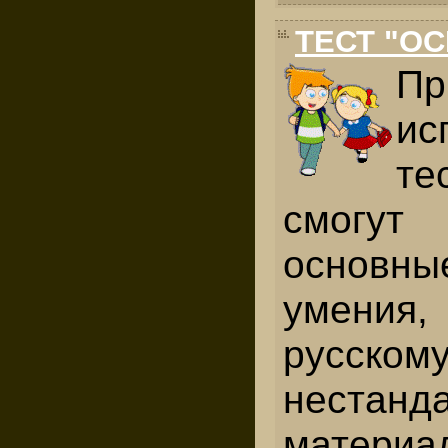
ТЕСТ "О
Пр
ис
те
смог
основн
умения
русском
нестанд
материа