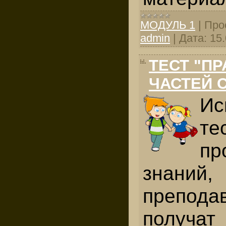
МОДУЛЬ 1
|
Про
admin
|
Дата:
15
ТЕСТ "П
ЧАСТЕЙ 
Ис
т
пр
знаний,
п
репода
получат