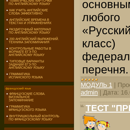
основн
ТЕМАТИЧЕСКИЕ КАРТОЧКИ
ПО АНГЛИЙСКОМУ ЯЗЫКУ
КАК УЧИТЬ АНГЛИЙСКИЕ
любо
СЛОВА ЭФФЕКТИВНО
АНГЛИЙСКИЕ ВРЕМЕНА В
ТЕКСТАХ И УПРАЖНЕНИЯХ
«Русск
РАЗДАТОЧНЫЙ МАТЕРИАЛ
ПО АНГЛИЙСКОМУ ЯЗЫКУ
класс)
200 АНГЛИЙСКИЙ ВЫРАЖЕНИЙ.
ТЕХНИКА ЗАПОМИНАНИЯ
КОНТРОЛЬНЫЕ РАБОТЫ В
федерал
ФОРМАТЕ ЕГЭ ПО
АНГЛИЙСКОМУ ЯЗЫКУ
ТИПОВЫЕ ВАРИАНТЫ
ЗАДАНИЙ ЕГЭ ПО
перечня.
АНГЛИЙСКОМУ ЯЗЫКУ
ГРАММАТИКА
ИСПАНСКОГО ЯЗЫКА
МОДУЛЬ 1
|
Про
французский язык
admin
|
Дата:
16
ФРАНЦУЗСКИЕ СЛОВА.
ВИЗУАЛЬНОЕ
ЗАПОМИНАНИЕ
ТЕСТ "П
ГРАММАТИКА
ФРАНЦУЗСКОГО ЯЗЫКА
ВНУТРИШКОЛЬНЫЙ КОНТРОЛЬ
ПО ФРАНЦУЗСКОМУ ЯЗЫКУ