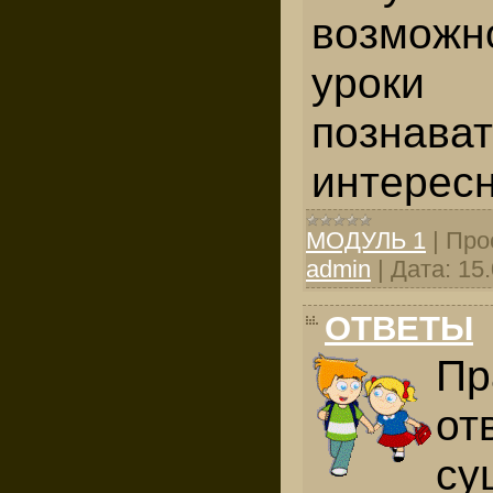
возможн
уроки
познав
интерес
МОДУЛЬ 1
|
Про
admin
|
Дата:
15
ОТВЕТЫ
Пр
от
су