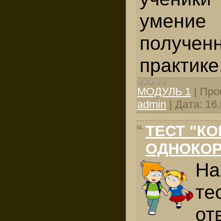
умение 
получен
практике
МОДУЛЬ 1
|
Про
admin
|
Дата:
16
ТЕСТ "КО
ОДНОКОР
На
те
от