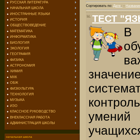
РУССКАЯ ЛИТЕРАТУРА
Сортировать по
:
Дате
·
Названи
НАЧАЛЬНАЯ ШКОЛА
ИНОСТРАННЫЕ ЯЗЫКИ
ТЕСТ "ЯЗ
ИСТОРИЯ
ОБЩЕСТВОВЕДЕНИЕ
В
МАТЕМАТИКА
ИНФОРМАТИКА
об
БИОЛОГИЯ
ЭКОЛОГИЯ
ГЕОГРАФИЯ
ва
ФИЗИКА
АСТРОНОМИЯ
значе
ХИМИЯ
МХК
ОБЖ
систе­ма
ФИЗКУЛЬТУРА
ТЕХНОЛОГИЯ
контро
МУЗЫКА
ИЗО
умений
КЛАССНОЕ РУКОВОДСТВО
ВНЕКЛАССНАЯ РАБОТА
АДМИНИСТРАЦИЯ ШКОЛЫ
учащи
начальная школа