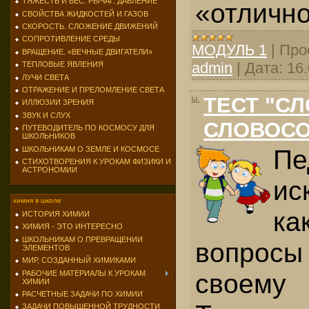
ТЯЖЕСТЬ И ВЕС. РЫЧАГ. ДАВЛЕНИЕ
«отлично
СВОЙСТВА ЖИДКОСТЕЙ И ГАЗОВ
СКОРОСТЬ. СЛОЖЕНИЕ ДВИЖЕНИЙ
СОПРОТИВЛЕНИЕ СРЕДЫ
МОДУЛЬ 1
|
Про
ВРАЩЕНИЕ. «ВЕЧНЫЕ ДВИГАТЕЛИ»
admin
|
Дата:
16
ТЕПЛОВЫЕ ЯВЛЕНИЯ
ЛУЧИ СВЕТА
ОТРАЖЕНИЕ И ПРЕЛОМЛЕНИЕ СВЕТА
ТЕСТ "СЛ
ИЛЛЮЗИИ ЗРЕНИЯ
ЗВУК И СЛУХ
СЛОВОСО
ПУТЕВОДИТЕЛЬ ПО КОСМОСУ ДЛЯ
ШКОЛЬНИКОВ
Пе
ШКОЛЬНИКАМ О ЗЕМЛЕ И КОСМОСЕ
СТИХОТВОРЕНИЯ К УРОКАМ ФИЗИКИ И
АСТРОНОМИИ
ис
химия в школе
ка
ИСТОРИЯ ХИМИИ
ХИМИЯ - ЭТО ИНТЕРЕСНО
ШКОЛЬНИКАМ О ПРЕВРАЩЕНИИ
вопросы
ЭЛЕМЕНТОВ
МИР, СОЗДАННЫЙ ХИМИКАМИ
своему 
РАБОЧИЕ МАТЕРИАЛЫ К УРОКАМ
ХИМИИ
РАСЧЕТНЫЕ ЗАДАЧИ ПО ХИМИИ
ЗАДАЧИ ПОВЫШЕННОЙ ТРУДНОСТИ