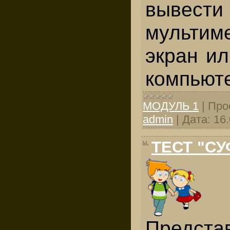
выв
мультим
экран и
компьют
МОДУЛЬ 1
|
Про
admin
|
Дата:
16
ТЕСТ "С
Предста