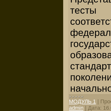
тесты
соответс
федерал
государ
образов
стандар
покол
начальн
МОДУЛЬ 1
|
Про
admin
|
Дата:
16