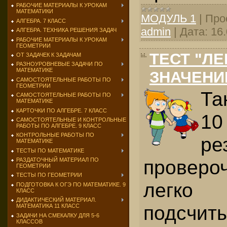
РАБОЧИЕ МАТЕРИАЛЫ К УРОКАМ
МАТЕМАТИКИ
МОДУЛЬ 1
|
Про
АЛГЕБРА. 7 КЛАСС
admin
|
Дата:
16
АЛГЕБРА. ТЕХНИКА РЕШЕНИЯ ЗАДАЧ
РАБОЧИЕ МАТЕРИАЛЫ К УРОКАМ
ГЕОМЕТРИИ
ТЕСТ "Л
ОТ ЗАДАЧЕК К ЗАДАЧАМ
РАЗНОУРОВНЕВЫЕ ЗАДАЧИ ПО
МАТЕМАТИКЕ
ЗНАЧЕНИ
САМОСТОЯТЕЛЬНЫЕ РАБОТЫ ПО
ГЕОМЕТРИИ
Та
САМОСТОЯТЕЛЬНЫЕ РАБОТЫ ПО
МАТЕМАТИКЕ
КАРТОЧКИ ПО АЛГЕБРЕ. 7 КЛАСС
10
САМОСТОЯТЕЛЬНЫЕ И КОНТРОЛЬНЫЕ
РАБОТЫ ПО АЛГЕБРЕ. 9 КЛАСС
КОНТРОЛЬНЫЕ РАБОТЫ ПО
ре
МАТЕМАТИКЕ
ТЕСТЫ ПО МАТЕМАТИКЕ
проверо
РАЗДАТОЧНЫЙ МАТЕРИАЛ ПО
ГЕОМЕТРИИ
ТЕСТЫ ПО ГЕОМЕТРИИ
легко
ПОДГОТОВКА К ОГЭ ПО МАТЕМАТИКЕ. 9
КЛАСС
ДИДАКТИЧЕСКИЙ МАТЕРИАЛ.
подсчит
МАТЕМАТИКА 11 КЛАСС
ЗАДАЧИ НА СМЕКАЛКУ ДЛЯ 5-6
КЛАССОВ