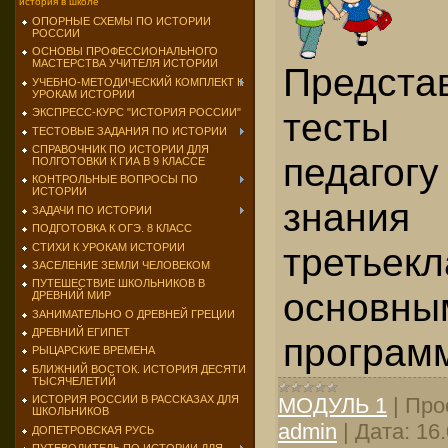
история в школе
ОПОРНЫЕ СХЕМЫ ПО ИСТОРИИ
РОССИИ
ОСНОВЫ ПРОФЕССИОНАЛЬНОГО
МАСТЕРСТВА УЧИТЕЛЯ ИСТОРИИ
Предста
УЧЕБНО-МЕТОДИЧЕСКИЙ КОМПЛЕКТ К
УРОКАМ ИСТОРИИ
тесты
ЭКСПРЕСС-КУРС "ИСТОРИЯ РОССИИ"
ТЕСТОВЫЕ ЗАДАНИЯ ПО ИСТОРИИ
СПРАВОЧНИК ПО ИСТОРИИ ДЛЯ
педаго
ПОЛГОТОВКИ К ГИА В 9 КЛАССЕ
КОНТРОЛЬНЫЕ ВОПРОСЫ ПО
ИСТОРИИ
знания
ЗАДАЧИ ПО ИСТОРИИ
ПОДГОТОВКА К ОГЭ. 8 КЛАСС
третьек
СТИХИ К УРОКАМ ИСТОРИИ
ЗАСЕЛЕНИЕ ЗЕМЛИ ЧЕЛОВЕКОМ
ПУТЕШЕСТВИЕ ШКОЛЬНИКОВ В
основн
ДРЕВНИЙ МИР
ЗАНИМАТЕЛЬНО О ДРЕВНЕЙ ГРЕЦИИ
ДРЕВНИЙ ЕГИПЕТ
про­грам
РЫЦАРСКИЕ ВРЕМЕНА
БЛИЖНИЙ ВОСТОК. ИСТОРИЯ ДЕСЯТИ
ТЫСЯЧЕЛЕТИЙ
МОДУЛЬ 1
|
Про
ИСТОРИЯ РОССИИ В РАССКАЗАХ ДЛЯ
ШКОЛЬНИКОВ
admin
|
Дата:
16
ДОПЕТРОВСКАЯ РУСЬ