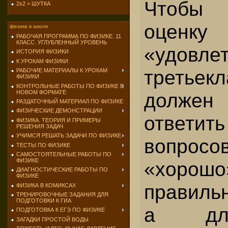
Чтобы
2х2 + ШУТКА
оценку
физика в школе
РАБОЧАЯ ПРОГРАММА ПО ФИЗИКЕ. 11
КЛАСС. УГЛУБЛЕННЫЙ УРОВЕНЬ
«удовле
ИСТОРИЯ ФИЗИКИ
К УРОКАМ ФИЗИКИ
тре­тьек
РАБОЧИЕ МАТЕРИАЛЫ К УРОКАМ
ФИЗИКИ
КОНТРОЛЬНЫЕ РАБОТЫ ПО ФИЗИКЕ В
НОВОМ ФОРМАТЕ
должен
РАЗДАТОЧНЫЙ МАТЕРИАЛ ПО ФИЗИКЕ
ФИЗИЧЕСКИЕ ДЕМОНСТРАЦИИ
ответ
ФИЗИКА. ТЕОРИЯ И ПРИМЕРЫ
РЕШЕНИЯ ЗАДАЧ
УЧИМСЯ РЕШАТЬ ЗАДАЧИ ПО ФИЗИКЕ
вопросо
ТЕСТЫ ПО ФИЗИКЕ
САМОСТОЯТЕЛЬНЫЕ РАБОТЫ ПО
ФИЗИКЕ
«хорошо
ДИАГНОСТИЧЕСКИЕ РАБОТЫ ПО
ФИЗИКЕ
правиль
ФИЗИКА В КОМИКСАХ
ТРЕНИРОВОЧНЫЕ ЗАДАНИЯ ДЛЯ
ПОДГОТОВКИ К ГИА
а дл
ПОДГОТОВКА К ЕГЭ ПО ФИЗИКЕ
ЗАГАДКИ ПРОСТОЙ ВОДЫ