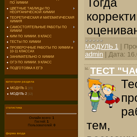
Тогда
ПО ХИМИИ
ЦВЕТНЫЕ ТАБЛИЦЫ ПО
коррект
НЕОРГАНИЧЕСКОЙ ХИМИИ
ТЕОРЕТИЧЕСКАЯ И МАТЕМАТИЧЕСКАЯ
ХИМИЯ
оценива
САМОСТОЯТЕЛЬНЫЕ РАБОТЫ ПО
ХИМИИ
КИМ ПО ХИМИИ. 8 КЛАСС
ТЕСТЫ ПО ХИМИИ
МОДУЛЬ 1
|
Про
ПРОВЕРОЧНЫЕ РАБОТЫ ПО ХИМИИ в
10-11 КЛАССАХ
admin
|
Дата:
16
ЗАНИМАТЕЛЬНО О ХИМИИ
ОГЭ ПО ХИМИИ. 9 КЛАСС
ТЕСТ "ЧА
ПОДГОТОВКА К ЕГЭ
Те
категории раздела
МОДУЛЬ 1
[15]
пр
МОДУЛЬ 2
[12]
ра
статистика
Онлайн всего:
1
тем, 
Гостей:
1
Пользователей:
0
форма входа