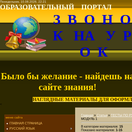
Понедельник, 10.08.2026, 22:21
ОБРАЗОВАТЕЛЬНЫЙ ПОРТАЛ
З В О Н 
К НА У 
О К
Было бы желание - найдешь н
сайте знания!
НАГЛЯДНЫЕ МАТЕРИАЛЫ ДЛЯ ОФОРМЛ
<
Главная
»
Статьи
»
ТЕСТЫ ПО Р
меню сайта
МОДУЛЬ 1
ГЛАВНАЯ СТРАНИЦА
В категории материалов
:
15
РУССКИЙ ЯЗЫК
Показано материалов
:
1-15