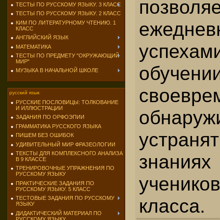
позволя
ТЕСТЫ ПО РУССКОМУ ЯЗЫКУ. 3 КЛАСС
ТЕСТЫ ПО РУССКОМУ ЯЗЫКУ. 2 КЛАСС
ежеднев
КИМ ПО ЛИТЕРАТУРНОМУ ЧТЕНИЮ. 1
КЛАСС
АНГЛИЙСКИЙ ЯЗЫК
успе­х
МАТЕМАТИКА
ТЕСТЫ ПО ПРЕДМЕТУ "ОКРУЖАЮЩИЙ
МИР"
обучении
МУЗЫКА В НАЧАЛЬНОЙ ШКОЛЕ
своевре
русский язык
РУССКИЕ ПОСЛОВИЦЫ: ТОЛКОВАНИЕ
И ИЛЛЮСТРАЦИИ
обнар
ЗАДАНИЯ ПО ОРФОЭПИИ
ГРАММАТИКА РУССКОГО ЯЗЫКА
устраня
ПИШЕМ БЕЗ ОШИБОК
УДИВИТЕЛЬНЫЙ МИР ФРАЗЕОЛОГИИ
ТЕКСТЫ ДЛЯ КОМПЛЕКСНОГО АНАЛИЗА
знания
В 9 КЛАССЕ
ТРЕНИРОВОЧНЫЕ УПРАЖНЕНИЯ ПО
РУССКОМУ ЯЗЫКУ
ученик
ПРАКТИЧЕСКИЕ ЗАДАНИЯ ПО
РУССКОМУ ЯЗЫКУ. 5 КЛАСС
класса.
ТЕСТОВЫЕ ЗАДАНИЯ ПО РУССКОМУ
ЯЗЫКУ
ДИДАКТИЧЕСКИЙ МАТЕРИАЛ ПО
РУССКОМУ ЯЗЫКУ