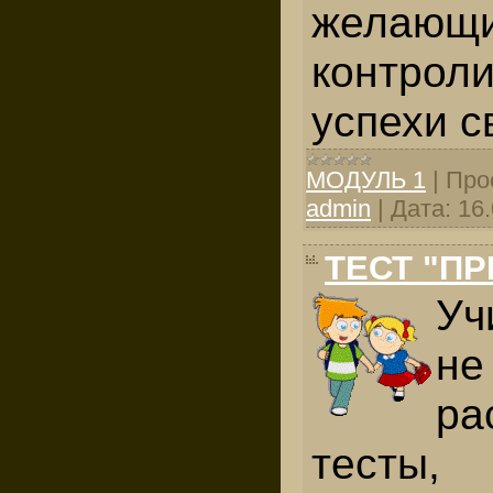
желающ
контрол
успехи с
МОДУЛЬ 1
|
Про
admin
|
Дата:
16
ТЕСТ "П
Уч
не
ра
тесты