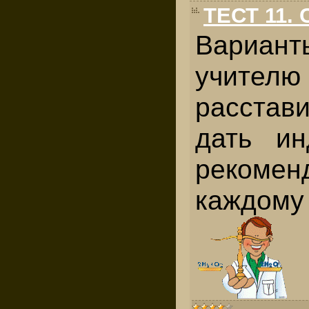
ТЕСТ 11.
Вариан
учител
расстав
дать ин
рекомен
каждому