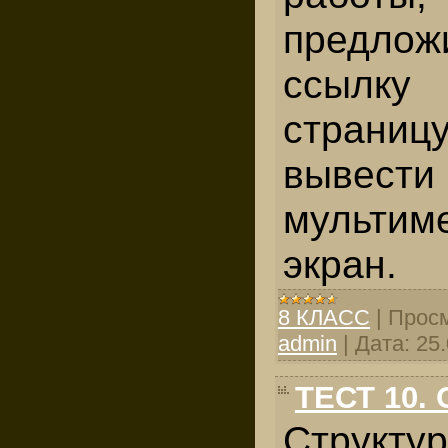
предлож
ссылку
страни
вывес
мультим
экран.
8 КЛАСС
|
Просм
admin
|
Дата:
25
ТЕСТ 10.
Структу