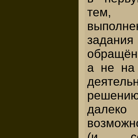
тем, 
выполне
задани
обращён 
а не на
деяте
решени
далеко
возможн
(и соо