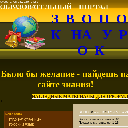
Суббота, 08.08.2026, 04:35
ОБРАЗОВАТЕЛЬНЫЙ ПОРТАЛ
З В О Н 
К НА У 
О К
Было бы желание - найдешь н
сайте знания!
НАГЛЯДНЫЕ МАТЕРИАЛЫ ДЛЯ ОФОРМЛ
<
Главная
»
Статьи
»
ТЕСТЫ ПО 
меню сайта
В категории материалов
:
16
ГЛАВНАЯ СТРАНИЦА
Показано материалов
:
1-16
РУССКИЙ ЯЗЫК