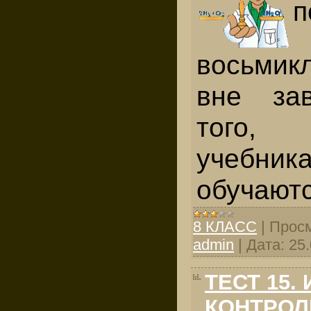
п
восьмик
вне за
того,
учебн
обучаютс
8 КЛАСС
|
Просм
admin
|
Дата:
25
ТЕСТ 15.
КОНТРОЛ