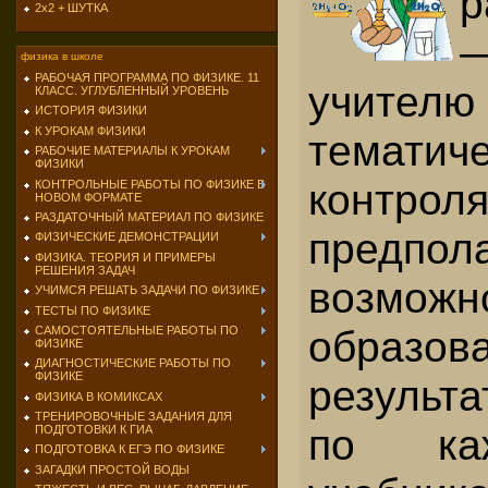
р
2х2 + ШУТКА
физика в школе
РАБОЧАЯ ПРОГРАММА ПО ФИЗИКЕ. 11
учителю 
КЛАСС. УГЛУБЛЕННЫЙ УРОВЕНЬ
ИСТОРИЯ ФИЗИКИ
К УРОКАМ ФИЗИКИ
тема­тич
РАБОЧИЕ МАТЕРИАЛЫ К УРОКАМ
ФИЗИКИ
контр
КОНТРОЛЬНЫЕ РАБОТЫ ПО ФИЗИКЕ В
НОВОМ ФОРМАТЕ
РАЗДАТОЧНЫЙ МАТЕРИАЛ ПО ФИЗИКЕ
предпол
ФИЗИЧЕСКИЕ ДЕМОНСТРАЦИИ
ФИЗИКА. ТЕОРИЯ И ПРИМЕРЫ
РЕШЕНИЯ ЗАДАЧ
возможн
УЧИМСЯ РЕШАТЬ ЗАДАЧИ ПО ФИЗИКЕ
ТЕСТЫ ПО ФИЗИКЕ
образов
САМОСТОЯТЕЛЬНЫЕ РАБОТЫ ПО
ФИЗИКЕ
ДИАГНОСТИЧЕСКИЕ РАБОТЫ ПО
ФИЗИКЕ
результ
ФИЗИКА В КОМИКСАХ
ТРЕНИРОВОЧНЫЕ ЗАДАНИЯ ДЛЯ
по каж
ПОДГОТОВКИ К ГИА
ПОДГОТОВКА К ЕГЭ ПО ФИЗИКЕ
ЗАГАДКИ ПРОСТОЙ ВОДЫ