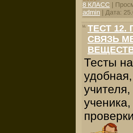
8 КЛАСС
|
Просм
admin
|
Дата:
25
ТЕСТ 12.
СВЯЗЬ М
ВЕЩЕСТ
Тесты н
удобная,
учителя,
ученика
проверки