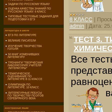
ЗАДАЧИ ПО РУССКОМУ ЯЗЫКУ
ОЦЕНКА КАЧЕСТВА ЗНАНИЙ ПО
РУССКОМУ ЯЗЫКУ. 6 КЛАСС
ТИПОВЫЕ ТЕСТОВЫЕ ЗАДАНИЯ ДЛЯ
8 КЛАСС
|
Просм
ПОДГОТОВКИ К ЕГЭ
admin
|
Дата:
25
литература в школе
ЕГЭ ПО ЛИТЕРАТУРЕ
ТЕСТ 3. 
ВЕЛИКИЕ ПИСАТЕЛИ
ХИМИЧЕС
ИЗУЧЕНИЕ ТВОРЧЕСТВА
ГОГОЛЯ
50 КНИГ ИЗМЕНИВШИХ
Все тест
ЛИТЕРАТУРУ
ТРЕНИНГИ "ТВОРЧЕСКАЯ
ЛАБОРАТОРИЯ УЧИТЕЛЯ
представ
ЛИТЕРАТУРЫ"
ТЕМАТИЧЕСКОЕ
ОЦЕНИВАНИЕ ПО
равноце
ЛИТЕРАТУРЕ В 11 КЛАССЕ
ОЛИМПИАДА ПО
ЛИТЕРАТУРЕ. 10 КЛАСС
в
ЛИТЕРАТУРНЫЕ РЕБУСЫ
ПО ТВОРЧЕСТВУ ПОЭТОВ
СЕРЕБРЯНОГО ВЕКА
иностранные языки