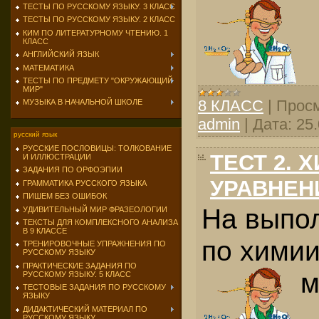
ТЕСТЫ ПО РУССКОМУ ЯЗЫКУ. 3 КЛАСС
ТЕСТЫ ПО РУССКОМУ ЯЗЫКУ. 2 КЛАСС
КИМ ПО ЛИТЕРАТУРНОМУ ЧТЕНИЮ. 1
КЛАСС
АНГЛИЙСКИЙ ЯЗЫК
МАТЕМАТИКА
ТЕСТЫ ПО ПРЕДМЕТУ "ОКРУЖАЮЩИЙ
МИР"
8 КЛАСС
|
Просм
МУЗЫКА В НАЧАЛЬНОЙ ШКОЛЕ
admin
|
Дата:
25
русский язык
РУССКИЕ ПОСЛОВИЦЫ: ТОЛКОВАНИЕ
ТЕСТ 2. 
И ИЛЛЮСТРАЦИИ
ЗАДАНИЯ ПО ОРФОЭПИИ
УРАВНЕН
ГРАММАТИКА РУССКОГО ЯЗЫКА
ПИШЕМ БЕЗ ОШИБОК
На выпо
УДИВИТЕЛЬНЫЙ МИР ФРАЗЕОЛОГИИ
ТЕКСТЫ ДЛЯ КОМПЛЕКСНОГО АНАЛИЗА
В 9 КЛАССЕ
по химии
ТРЕНИРОВОЧНЫЕ УПРАЖНЕНИЯ ПО
РУССКОМУ ЯЗЫКУ
ПРАКТИЧЕСКИЕ ЗАДАНИЯ ПО
м
РУССКОМУ ЯЗЫКУ. 5 КЛАСС
ТЕСТОВЫЕ ЗАДАНИЯ ПО РУССКОМУ
ЯЗЫКУ
ДИДАКТИЧЕСКИЙ МАТЕРИАЛ ПО
РУССКОМУ ЯЗЫКУ