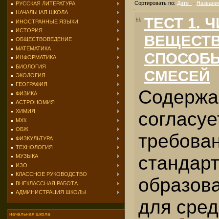
Сортировать по
:
Дате
·
Названи
РУССКАЯ ЛИТЕРАТУРА
НАЧАЛЬНАЯ ШКОЛА
ТЕСТ 1. 
ИНОСТРАННЫЕ ЯЗЫКИ
ИСТОРИЯ
ВЕЩЕСТВ
ОБЩЕСТВОВЕДЕНИЕ
МАТЕМАТИКА
СПОСОБЫ
ИНФОРМАТИКА
БИОЛОГИЯ
СМЕСЕЙ
ЭКОЛОГИЯ
ГЕОГРАФИЯ
Содержа
ФИЗИКА
АСТРОНОМИЯ
согласуе
ХИМИЯ
МХК
ОБЖ
требова
ФИЗКУЛЬТУРА
ТЕХНОЛОГИЯ
стандар
МУЗЫКА
ИЗО
КЛАССНОЕ РУКОВОДСТВО
образов
ВНЕКЛАССНАЯ РАБОТА
АДМИНИСТРАЦИЯ ШКОЛЫ
для сре
начальная школа