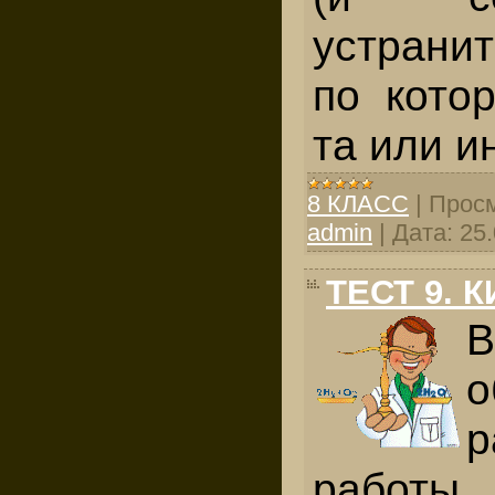
устрани
по кото
та или и
8 КЛАСС
|
Просм
admin
|
Дата:
25
ТЕСТ 9. 
о
р
работы