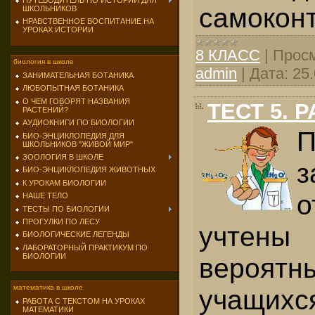
ПУТЕВОДИТЕЛЬ ПО ИСТОРИИ ДЛЯ
самокон­
ШКОЛЬНИКОВ
НРАВСТВЕННОЕ ВОСПИТАНИЕ НА
УРОКАХ ИСТОРИИ
8 КЛАСС
|
Просм
биология в школе
admin
|
Дата:
25
ЗАНИМАТЕЛЬНАЯ БОТАНИКА
ЛЮБОПЫТНАЯ БОТАНИКА
О ЧЕМ ГОВОРЯТ НАЗВАНИЯ
ТЕСТ 5. 
РАСТЕНИЙ?
АУДИОКНИГИ ПО БИОЛОГИИ
П
БИО-ЭНЦИКЛОПЕДИЯ ДЛЯ
ШКОЛЬНИКОВ "ЖИВОЙ МИР"
ЗООЛОГИЯ В ШКОЛЕ
БИО-ЭНЦИКЛОПЕДИЯ ЖИВОТНЫХ
К УРОКАМ БИОЛОГИИ
о
НАШЕ ТЕЛО
ТЕСТЫ ПО БИОЛОГИИ
ПРОГУЛКИ ПО ЛЕСУ
учтены
БИОЛОГИЧЕСКИЕ ЛЕГЕНДЫ
ЛАБОРАТОРНЫЙ ПРАКТИКУМ ПО
БИОЛОГИИ
вероят
математика в школе
учащи
РАБОТА С ТЕКСТОМ НА УРОКАХ
МАТЕМАТИКИ