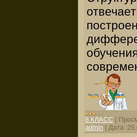
отвечает
построе
диффере
обучения
совреме
8 КЛАСС
|
Просм
admin
|
Дата:
25