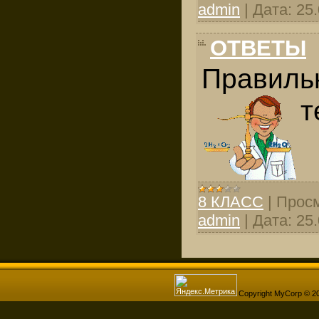
admin
|
Дата:
25
ОТВЕТЫ
Правиль
т
8 КЛАСС
|
Просм
admin
|
Дата:
25
Copyright MyCorp © 2