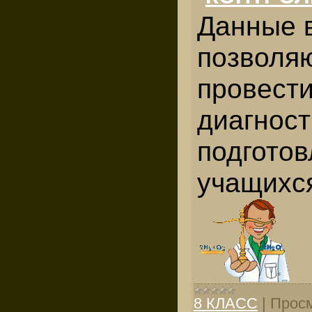
Данные 
позволя
провест
диагност
подготов
учащихся
8 КЛАСС
|
Просм