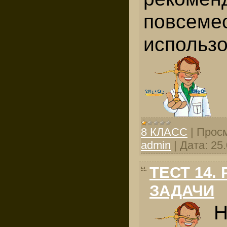
повсеме
использ
8 КЛАСС
|
Просм
admin
|
Дата:
25
ТЕСТ 14.
ЗАДАЧИ