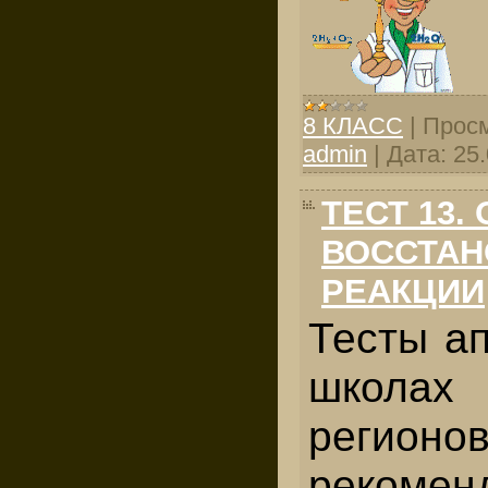
8 КЛАСС
|
Просм
admin
|
Дата:
25
ТЕСТ 13.
ВОССТА
РЕАКЦИИ
Тесты а
школах
регио
реком