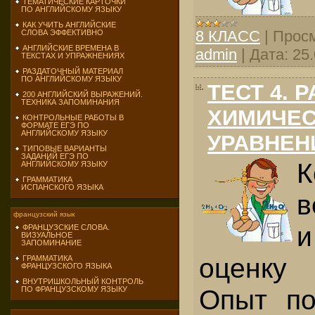
ТЕМАТИЧЕСКИЕ КАРТОЧКИ
ПО АНГЛИЙСКОМУ ЯЗЫКУ
КАК УЧИТЬ АНГЛИЙСКИЕ
8 КЛАСС
|
Просм
СЛОВА ЭФФЕКТИВНО
АНГЛИЙСКИЕ ВРЕМЕНА В
admin
|
Дата:
25
ТЕКСТАХ И УПРАЖНЕНИЯХ
РАЗДАТОЧНЫЙ МАТЕРИАЛ
ПО АНГЛИЙСКОМУ ЯЗЫКУ
ТЕСТ 4. 
200 АНГЛИЙСКИЙ ВЫРАЖЕНИЙ.
ТЕХНИКА ЗАПОМИНАНИЯ
ХИМИЧЕ
КОНТРОЛЬНЫЕ РАБОТЫ В
ФОРМАТЕ ЕГЭ ПО
АНГЛИЙСКОМУ ЯЗЫКУ
УРАВНЕН
ТИПОВЫЕ ВАРИАНТЫ
ЗАДАНИЙ ЕГЭ ПО
К
АНГЛИЙСКОМУ ЯЗЫКУ
ГРАММАТИКА
ИСПАНСКОГО ЯЗЫКА
в
французский язык
и
ФРАНЦУЗСКИЕ СЛОВА.
ВИЗУАЛЬНОЕ
ЗАПОМИНАНИЕ
оценку
ГРАММАТИКА
ФРАНЦУЗСКОГО ЯЗЫКА
ВНУТРИШКОЛЬНЫЙ КОНТРОЛЬ
Опыт по
ПО ФРАНЦУЗСКОМУ ЯЗЫКУ