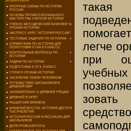
история в школе
такая
ОПОРНЫЕ СХЕМЫ ПО ИСТОРИИ
РОССИИ
ОСНОВЫ ПРОФЕССИОНАЛЬНОГО
подвед
МАСТЕРСТВА УЧИТЕЛЯ ИСТОРИИ
УЧЕБНО-МЕТОДИЧЕСКИЙ КОМПЛЕКТ К
УРОКАМ ИСТОРИИ
помога
ЭКСПРЕСС-КУРС "ИСТОРИЯ РОССИИ"
ТЕСТОВЫЕ ЗАДАНИЯ ПО ИСТОРИИ
легче ор
СПРАВОЧНИК ПО ИСТОРИИ ДЛЯ
ПОЛГОТОВКИ К ГИА В 9 КЛАССЕ
КОНТРОЛЬНЫЕ ВОПРОСЫ ПО
при оц
ИСТОРИИ
ЗАДАЧИ ПО ИСТОРИИ
ПОДГОТОВКА К ОГЭ. 8 КЛАСС
учебных
СТИХИ К УРОКАМ ИСТОРИИ
ЗАСЕЛЕНИЕ ЗЕМЛИ ЧЕЛОВЕКОМ
позвол
ПУТЕШЕСТВИЕ ШКОЛЬНИКОВ В
ДРЕВНИЙ МИР
ЗАНИМАТЕЛЬНО О ДРЕВНЕЙ ГРЕЦИИ
зовать
ДРЕВНИЙ ЕГИПЕТ
РЫЦАРСКИЕ ВРЕМЕНА
средств
БЛИЖНИЙ ВОСТОК. ИСТОРИЯ ДЕСЯТИ
ТЫСЯЧЕЛЕТИЙ
ИСТОРИЯ РОССИИ В РАССКАЗАХ ДЛЯ
ШКОЛЬНИКОВ
самопо
ДОПЕТРОВСКАЯ РУСЬ