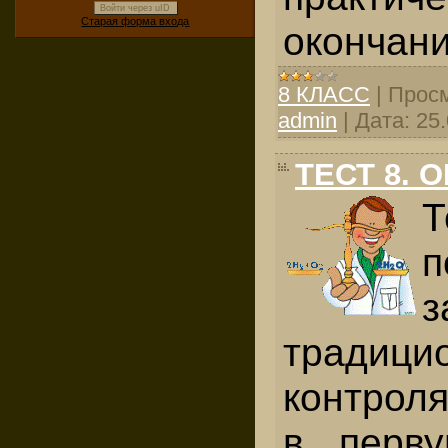
Войти через uID
Старая форма входа
окончани
8 КЛАСС
|
Просм
admin
|
Дата:
25
ТЕСТ 8. 
Т
п
з
традиц
контроля
в перв