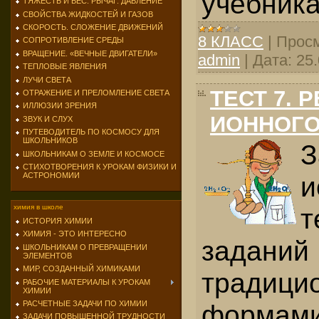
учебника
ТЯЖЕСТЬ И ВЕС. РЫЧАГ. ДАВЛЕНИЕ
СВОЙСТВА ЖИДКОСТЕЙ И ГАЗОВ
СКОРОСТЬ. СЛОЖЕНИЕ ДВИЖЕНИЙ
8 КЛАСС
|
Просм
СОПРОТИВЛЕНИЕ СРЕДЫ
ВРАЩЕНИЕ. «ВЕЧНЫЕ ДВИГАТЕЛИ»
admin
|
Дата:
25
ТЕПЛОВЫЕ ЯВЛЕНИЯ
ЛУЧИ СВЕТА
ТЕСТ 7. 
ОТРАЖЕНИЕ И ПРЕЛОМЛЕНИЕ СВЕТА
ИЛЛЮЗИИ ЗРЕНИЯ
ИОННОГО
ЗВУК И СЛУХ
ПУТЕВОДИТЕЛЬ ПО КОСМОСУ ДЛЯ
ШКОЛЬНИКОВ
З
ШКОЛЬНИКАМ О ЗЕМЛЕ И КОСМОСЕ
СТИХОТВОРЕНИЯ К УРОКАМ ФИЗИКИ И
АСТРОНОМИИ
и
т
химия в школе
ИСТОРИЯ ХИМИИ
ХИМИЯ - ЭТО ИНТЕРЕСНО
заданий
ШКОЛЬНИКАМ О ПРЕВРАЩЕНИИ
ЭЛЕМЕНТОВ
МИР, СОЗДАННЫЙ ХИМИКАМИ
традици
РАБОЧИЕ МАТЕРИАЛЫ К УРОКАМ
ХИМИИ
РАСЧЕТНЫЕ ЗАДАЧИ ПО ХИМИИ
формами
ЗАДАЧИ ПОВЫШЕННОЙ ТРУДНОСТИ