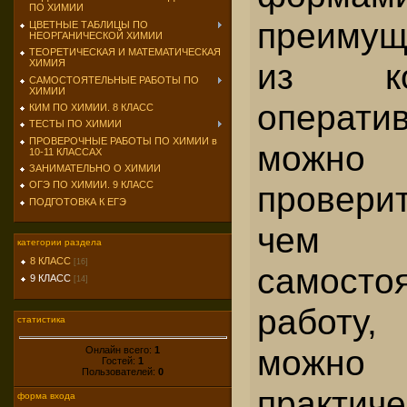
ПО ХИМИИ
преиму­щ
ЦВЕТНЫЕ ТАБЛИЦЫ ПО
НЕОРГАНИЧЕСКОЙ ХИМИИ
ТЕОРЕТИЧЕСКАЯ И МАТЕМАТИЧЕСКАЯ
из к
ХИМИЯ
САМОСТОЯТЕЛЬНЫЕ РАБОТЫ ПО
ХИМИИ
операти
КИМ ПО ХИМИИ. 8 КЛАСС
ТЕСТЫ ПО ХИМИИ
ПРОВЕРОЧНЫЕ РАБОТЫ ПО ХИМИИ в
можно 
10-11 КЛАССАХ
ЗАНИМАТЕЛЬНО О ХИМИИ
провер
ОГЭ ПО ХИМИИ. 9 КЛАСС
ПОДГОТОВКА К ЕГЭ
чем 
категории раздела
8 КЛАСС
[16]
самостоя
9 КЛАСС
[14]
работу
статистика
можно
Онлайн всего:
1
Гостей:
1
Пользователей:
0
практич
форма входа