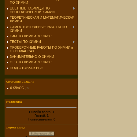
ПО ХИМИИ
ЦВЕТНЫЕ ТАБЛИЦЫ ПО
НЕОРГАНИЧЕСКОЙ ХИМИИ
ТЕОРЕТИЧЕСКАЯ И МАТЕМАТИЧЕСКАЯ
ХИМИЯ
САМОСТОЯТЕЛЬНЫЕ РАБОТЫ ПО
ХИМИИ
КИМ ПО ХИМИИ. 8 КЛАСС
ТЕСТЫ ПО ХИМИИ
ПРОВЕРОЧНЫЕ РАБОТЫ ПО ХИМИИ в
10-11 КЛАССАХ
ЗАНИМАТЕЛЬНО О ХИМИИ
ОГЭ ПО ХИМИИ. 9 КЛАСС
ПОДГОТОВКА К ЕГЭ
категории раздела
6 КЛАСС
[35]
статистика
Онлайн всего:
1
Гостей:
1
Пользователей:
0
форма входа
Войти через uID