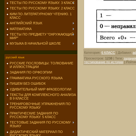
ТЕСТЫ ПО РУССКОМУ ЯЗЫКУ. 3 КЛАСС
ТЕСТЫ ПО РУССКОМУ ЯЗЫКУ. 2 КЛАСС
КИМ ПО ЛИТЕРАТУРНОМУ ЧТЕНИЮ. 1
КЛАСС
АНГЛИЙСКИЙ ЯЗЫК
МАТЕМАТИКА
ТЕСТЫ ПО ПРЕДМЕТУ "ОКРУЖАЮЩИЙ
МИР"
МУЗЫКА В НАЧАЛЬНОЙ ШКОЛЕ
Категория
:
6 КЛАСС
|
Добавил
:
a
русский язык
Просмотров
:
1238
|
Теги
:
задания
тестирование по истории
|
Рейти
РУССКИЕ ПОСЛОВИЦЫ: ТОЛКОВАНИЕ
И ИЛЛЮСТРАЦИИ
ЗАДАНИЯ ПО ОРФОЭПИИ
ГРАММАТИКА РУССКОГО ЯЗЫКА
ПИШЕМ БЕЗ ОШИБОК
УДИВИТЕЛЬНЫЙ МИР ФРАЗЕОЛОГИИ
ТЕКСТЫ ДЛЯ КОМПЛЕКСНОГО АНАЛИЗА
В 9 КЛАССЕ
ТРЕНИРОВОЧНЫЕ УПРАЖНЕНИЯ ПО
РУССКОМУ ЯЗЫКУ
ПРАКТИЧЕСКИЕ ЗАДАНИЯ ПО
РУССКОМУ ЯЗЫКУ. 5 КЛАСС
ТЕСТОВЫЕ ЗАДАНИЯ ПО РУССКОМУ
ЯЗЫКУ
ДИДАКТИЧЕСКИЙ МАТЕРИАЛ ПО
РУССКОМУ ЯЗЫКУ