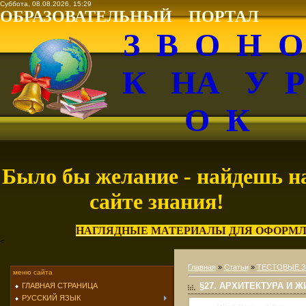
Суббота, 08.08.2026, 15:29
ОБРАЗОВАТЕЛЬНЫЙ ПОРТАЛ
З В О Н 
К НА У 
О К
Было бы желание - найдешь н
сайте знания!
НАГЛЯДНЫЕ МАТЕРИАЛЫ ДЛЯ ОФОРМЛ
<
Главная
»
Статьи
»
ТЕСТОВЫЕ 
меню сайта
§27. АРХИТЕКТУРА И Ж
ГЛАВНАЯ СТРАНИЦА
РУССКИЙ ЯЗЫК