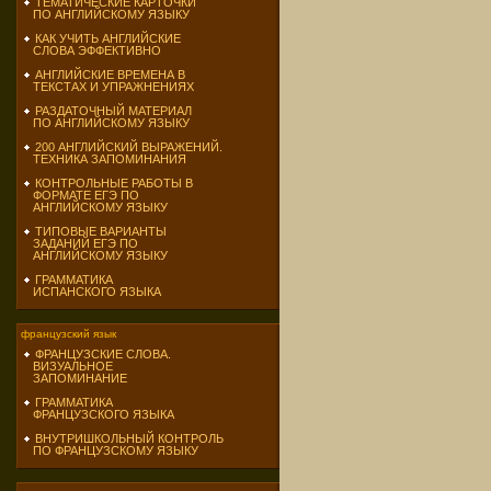
ТЕМАТИЧЕСКИЕ КАРТОЧКИ
ПО АНГЛИЙСКОМУ ЯЗЫКУ
КАК УЧИТЬ АНГЛИЙСКИЕ
СЛОВА ЭФФЕКТИВНО
АНГЛИЙСКИЕ ВРЕМЕНА В
ТЕКСТАХ И УПРАЖНЕНИЯХ
РАЗДАТОЧНЫЙ МАТЕРИАЛ
ПО АНГЛИЙСКОМУ ЯЗЫКУ
200 АНГЛИЙСКИЙ ВЫРАЖЕНИЙ.
ТЕХНИКА ЗАПОМИНАНИЯ
КОНТРОЛЬНЫЕ РАБОТЫ В
ФОРМАТЕ ЕГЭ ПО
АНГЛИЙСКОМУ ЯЗЫКУ
ТИПОВЫЕ ВАРИАНТЫ
ЗАДАНИЙ ЕГЭ ПО
АНГЛИЙСКОМУ ЯЗЫКУ
ГРАММАТИКА
ИСПАНСКОГО ЯЗЫКА
французский язык
ФРАНЦУЗСКИЕ СЛОВА.
ВИЗУАЛЬНОЕ
ЗАПОМИНАНИЕ
ГРАММАТИКА
ФРАНЦУЗСКОГО ЯЗЫКА
ВНУТРИШКОЛЬНЫЙ КОНТРОЛЬ
ПО ФРАНЦУЗСКОМУ ЯЗЫКУ