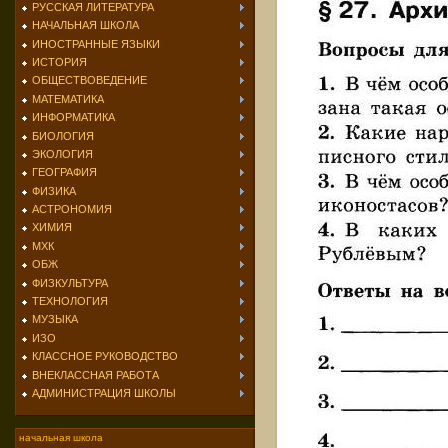
РУССКАЯ ЛИТЕРАТУРА
НАЧАЛЬНАЯ ШКОЛА
ИНОСТРАННЫЕ ЯЗЫКИ
ИСТОРИЯ
ОБЩЕСТВОВЕДЕНИЕ
МАТЕМАТИКА
ИНФОРМАТИКА
БИОЛОГИЯ
ЭКОЛОГИЯ
ГЕОГРАФИЯ
ФИЗИКА
АСТРОНОМИЯ
ХИМИЯ
МХК
ОБЖ
ФИЗКУЛЬТУРА
ТЕХНОЛОГИЯ
МУЗЫКА
ИЗО
КЛАССНОЕ РУКОВОДСТВО
ВНЕКЛАССНАЯ РАБОТА
АДМИНИСТРАЦИЯ ШКОЛЫ
начальная школа