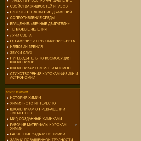
ТЯЖЕСТЬ И ВЕС. РЫЧАГ. ДАВЛЕНИЕ
СВОЙСТВА ЖИДКОСТЕЙ И ГАЗОВ
СКОРОСТЬ. СЛОЖЕНИЕ ДВИЖЕНИЙ
СОПРОТИВЛЕНИЕ СРЕДЫ
ВРАЩЕНИЕ. «ВЕЧНЫЕ ДВИГАТЕЛИ»
ТЕПЛОВЫЕ ЯВЛЕНИЯ
ЛУЧИ СВЕТА
ОТРАЖЕНИЕ И ПРЕЛОМЛЕНИЕ СВЕТА
ИЛЛЮЗИИ ЗРЕНИЯ
ЗВУК И СЛУХ
ПУТЕВОДИТЕЛЬ ПО КОСМОСУ ДЛЯ
ШКОЛЬНИКОВ
ШКОЛЬНИКАМ О ЗЕМЛЕ И КОСМОСЕ
СТИХОТВОРЕНИЯ К УРОКАМ ФИЗИКИ И
АСТРОНОМИИ
химия в школе
ИСТОРИЯ ХИМИИ
ХИМИЯ - ЭТО ИНТЕРЕСНО
ШКОЛЬНИКАМ О ПРЕВРАЩЕНИИ
ЭЛЕМЕНТОВ
МИР, СОЗДАННЫЙ ХИМИКАМИ
РАБОЧИЕ МАТЕРИАЛЫ К УРОКАМ
ХИМИИ
РАСЧЕТНЫЕ ЗАДАЧИ ПО ХИМИИ
ЗАДАЧИ ПОВЫШЕННОЙ ТРУДНОСТИ