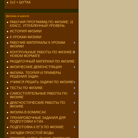
2х2 + ШУТКА
физика в школе
РАБОЧАЯ ПРОГРАММА ПО ФИЗИКЕ. 11
КЛАСС. УГЛУБЛЕННЫЙ УРОВЕНЬ
ИСТОРИЯ ФИЗИКИ
К УРОКАМ ФИЗИКИ
РАБОЧИЕ МАТЕРИАЛЫ К УРОКАМ
ФИЗИКИ
КОНТРОЛЬНЫЕ РАБОТЫ ПО ФИЗИКЕ В
НОВОМ ФОРМАТЕ
РАЗДАТОЧНЫЙ МАТЕРИАЛ ПО ФИЗИКЕ
ФИЗИЧЕСКИЕ ДЕМОНСТРАЦИИ
ФИЗИКА. ТЕОРИЯ И ПРИМЕРЫ
РЕШЕНИЯ ЗАДАЧ
УЧИМСЯ РЕШАТЬ ЗАДАЧИ ПО ФИЗИКЕ
ТЕСТЫ ПО ФИЗИКЕ
САМОСТОЯТЕЛЬНЫЕ РАБОТЫ ПО
ФИЗИКЕ
ДИАГНОСТИЧЕСКИЕ РАБОТЫ ПО
ФИЗИКЕ
ФИЗИКА В КОМИКСАХ
ТРЕНИРОВОЧНЫЕ ЗАДАНИЯ ДЛЯ
ПОДГОТОВКИ К ГИА
ПОДГОТОВКА К ЕГЭ ПО ФИЗИКЕ
ЗАГАДКИ ПРОСТОЙ ВОДЫ